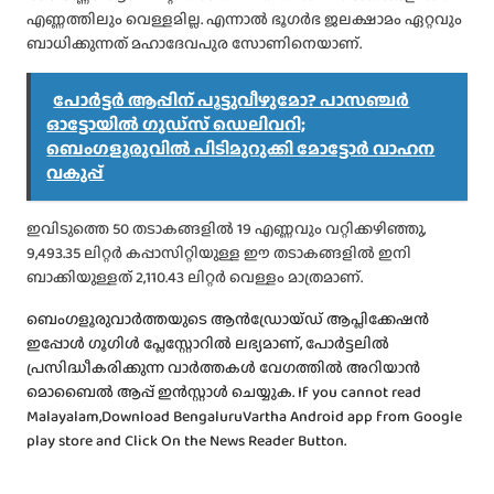
എണ്ണത്തിലും വെള്ളമില്ല. എന്നാല്‍ ഭൂഗർഭ ജലക്ഷാമം ഏറ്റവും
ബാധിക്കുന്നത് മഹാദേവപുര സോണിനെയാണ്.
പോർട്ടർ ആപ്പിന് പൂട്ടുവീഴുമോ? പാസഞ്ചർ
ഓട്ടോയിൽ ഗുഡ്സ് ഡെലിവറി;
ബെംഗളൂരുവിൽ പിടിമുറുക്കി മോട്ടോർ വാഹന
വകുപ്പ്
ഇവിടുത്തെ 50 തടാകങ്ങളില്‍ 19 എണ്ണവും വറ്റിക്കഴിഞ്ഞു,
9,493.35 ലിറ്റർ കപ്പാസിറ്റിയുള്ള ഈ തടാകങ്ങളില്‍ ഇനി
ബാക്കിയുള്ളത് 2,110.43 ലിറ്റർ വെള്ളം മാത്രമാണ്.
ബെംഗളൂരുവാർത്തയുടെ ആൻഡ്രോയ്ഡ് ആപ്ലിക്കേഷൻ
ഇപ്പോൾ ഗൂഗിൾ പ്ലേസ്റ്റോറിൽ ലഭ്യമാണ്, പോർട്ടലിൽ
പ്രസിദ്ധീകരിക്കുന്ന വാർത്തകൾ വേഗത്തിൽ അറിയാൻ
മൊബൈൽ ആപ്പ് ഇൻസ്റ്റാൾ ചെയ്യുക. If you cannot read
Malayalam,Download BengaluruVartha Android app from Google
play store and Click On the News Reader Button.