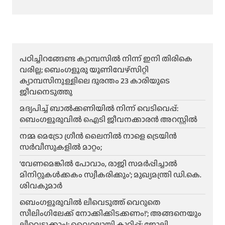
പഠിച്ചിറങ്ങേണ്ട ക്യാമ്പസിൽ നിന്ന് ഇനി തിരികെ
വരില്ല; ബെംഗളൂരു യൂണിവേഴ്സിറ്റി
ക്യാമ്പസിനുള്ളിലെ ദുരന്തം 23 കാരിയുടെ
ജീവനെടുത്തു
മദ്യപിച്ച് ബാൽക്കണിയിൽ നിന്ന് വെടിവെപ്പ്:
ബെംഗളൂരുവിൽ ഐടി ജീവനക്കാരൻ അറസ്റ്റിൽ
നമ്മ മെട്രോ ഗ്രീൻ ലൈനിൽ നാളെ ട്രെയിൻ
സർവീസുകളിൽ മാറ്റം;
‘വേണമെങ്കിൽ പോവാം, രാജി സമർപ്പിച്ചാൽ
മിനിറ്റുകൾക്കകം സ്വീകരിക്കും’; മുഖ്യമന്ത്രി ഡി.കെ.
ശിവകുമാർ
ബെം​ഗളൂരുവിൽ ലീവെടുത്ത് വെറുതെ
സീലിംഗിലേക്ക് നോക്കിക്കിടക്കണം!’; അങ്ങനെയും
ലീവെടുക്കാം!; വൈറലായി കുറിപ്പ്; ജോലി