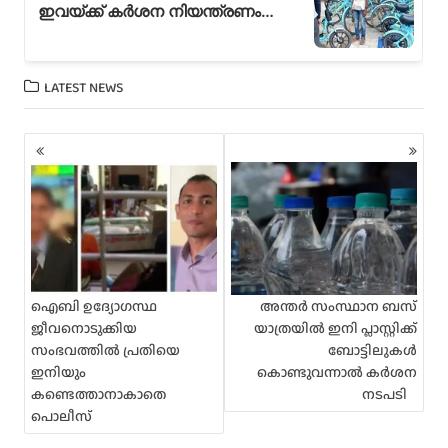
LATEST NEWS
P
o
s
t
s
n
a
v
i
ഐബി ഉദ്യോഗസ്ഥ
അന്തർ സംസ്ഥാന ബസ്
g
ജീവനൊടുക്കിയ
യാത്രയില്‍ ഇനി പ്ലാസ്റ്റിക്ക്
a
സംഭവത്തിൽ പ്രതിയെ
ബോട്ടിലുകള്‍
t
ഇനിയും
കൊണ്ടുവന്നാല്‍ കര്‍ശന
i
കണ്ടെത്താനാകാതെ
നടപടി
o
പൊലീസ്
n