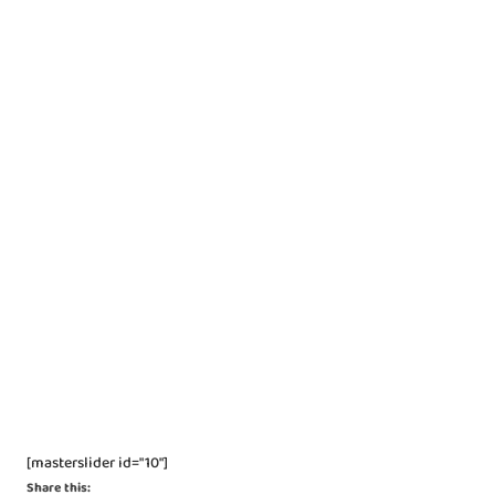
[masterslider id="10"]
Share this: