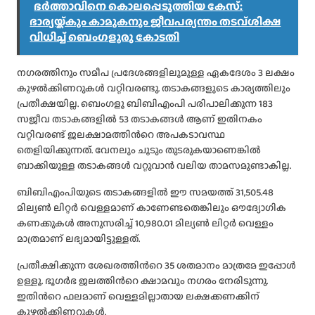
ഭർത്താവിനെ കൊലപ്പെടുത്തിയ കേസ്:
ഭാര്യയ്ക്കും കാമുകനും ജീവപര്യന്തം തടവ്ശിക്ഷ
വിധിച്ച് ബെംഗളൂരു കോടതി
നഗരത്തിനും സമീപ പ്രദേശങ്ങളിലുമുള്ള ഏകദേശം 3 ലക്ഷം
കുഴല്‍ക്കിണറുകള്‍ വറ്റിവരണ്ടു. തടാകങ്ങളുടെ കാര്യത്തിലും
പ്രതീക്ഷയില്ല. ബെംഗളൂ ബിബിഎംപി പരിപാലിക്കുന്ന 183
സജീവ തടാകങ്ങളില്‍ 53 തടാകങ്ങള്‍ ആണ് ഇതിനകം
വറ്റിവരണ്ട് ജലക്ഷാമത്തിന്‍റെ അപകടാവസ്ഥ
തെളിയിക്കുന്നത്. വേനലും ചൂടും തുടരുകയാണെങ്കില്‍
ബാക്കിയുള്ള തടാകങ്ങള്‍ വറ്റുവാൻ വലിയ താമസമുണ്ടാകില്ല.
ബിബിഎംപിയുടെ തടാകങ്ങളില്‍ ഈ സമയത്ത് 31,505.48
മില്യണ്‍ ലിറ്റർ വെള്ളമാണ് കാണേണ്ടതെങ്കിലും ഔദ്യോഗിക
കണക്കുകള്‍ അനുസരിച്ച്‌ 10,980.01 മില്യണ്‍ ലിറ്റർ വെള്ളം
മാത്രമാണ് ലഭ്യമായിട്ടുള്ളത്.
പ്രതീക്ഷിക്കുന്ന ശേഖരത്തിന്‍റെ 35 ശതമാനം മാത്രമേ ഇപ്പോള്‍
ഉള്ളൂ. ഭൂഗർഭ ജലത്തിന്‍റെ ക്ഷാമവും നഗരം നേരിടുന്നു.
ഇതിന്‍റെ ഫലമാണ് വെള്ളമില്ലാതായ ലക്ഷക്കണക്കിന്
കുഴല്‍ക്കിണറുകള്‍.