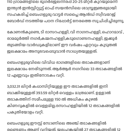
110 ഗ്രാമങ്ങളിലെ ഭൂഗർഭജലനിരപ്പ് 20-25 മീറ്റർ കുറയുമെന്ന്
ഇന്ത്യൻ ഇൻസ്റ്റിറ്റ്യൂട്ട് ഓഫ് സയൻസിലെ ശാസ്ത്രജ്ഞരുമായി
സഹകരിച്ച്‌ ബെംഗളൂരു വാട്ടർ സപ്ലൈ ആൻഡ് സ്വീവറേജ്
ബോർഡ് നടത്തിയ പഠന റിപ്പോർട്ട് നേരത്തെ സൂചിപ്പിച്ചിരുന്നു,
കോണൻകുണ്ടെ, ടി ദാസറഹള്ളി, വി നാഗനഹള്ളി, ഹൊറമാവ് ,
രാമമൂർത്തി നഗർ,കമ്മനഹള്ളി,കടുഗൊണ്ടനഹള്ളി, ജക്കൂർ
തുടങ്ങിയ വാർഡുകളിലാണ് ഈ വർഷം ഏറ്റവും കൂടുതല്‍
ജലക്ഷാമം അനുഭവപ്പെടുവാൻ സാധ്യതയുള്ളത്.
ബെംഗളൂരുവിലെ വിവിധ ഭാഗങ്ങളിലെ തടാകങ്ങളാണ്
ജലക്ഷാമം നേരിടുന്നത്. ആർആർ നഗറിലെ 33 തടാകങ്ങളില്‍
12 എണ്ണവും ഇതിനോടകം വറ്റി.
3,032.31 ലിറ്റർ കപ്പാസിറ്റിയുള്ള ഈ തടാകങ്ങളില്‍ ഇനി
ബാക്കിയുള്ളത് 393.59 ലിറ്റർ വെള്ളം മാത്രമാണ്. ഉള്ളാല്‍
തടാകത്തിന് സമീപമുള്ള 150 ല്‍ അധികം കുഴല്‍
കിണറുകളില്‍ വെള്ളമില്ല.ദസറഹള്ളിയില്‍ 12 തടാകങ്ങളില്‍
പകുതിയോളം വറ്റി.
ബെംഗളൂരു ഈസ്റ്റ് സോണിലെ അഞ്ച് തടാകങ്ങളില്‍
രണ്ടെണ്ണം ആണ് വറ്റിയത്. യലഹങ്കയില്‍ 27 തടാകങ്ങളില്‍ 12