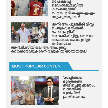
ഉപേക്ഷിച്ച്
ബെംഗളൂരുവിൽ
കഫേതുടങ്ങി
ഐഐടി-ഐഐഎം
സുഹൃത്തുക്കൾ
‘ഇനി ആ പുഞ്ചിരി മിസ്സ്
ചെയ്യും’; ഒരിക്കൽ
പോലും ട്രിപ്പ്
വൈകിപ്പിച്ചില്ല, ഒരൊറ്റ
അപകടം പോലുമില്ല!
കർണാടക
ആർ.ടി.സിയിലെ ആ അപൂർവ്വ
റെക്കോർഡുകാരന് രാജകീയ യാത്രയയപ്പ്
MOST POPULAR CONTENT
‘സച്ചിന്‍റെ
ഭാരതരത്ന
തിരിച്ചെടുക്കണം’;
വസതിക്ക്
മുൻപിൽ
പ്രതിഷേധം