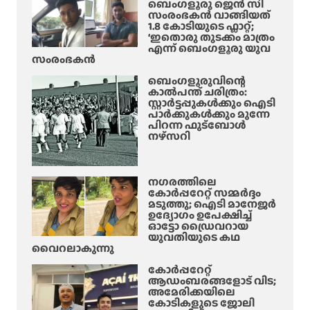
നി
ബെംഗളൂരു ജെൻ സി
രി
ജീ
സംരംഭകൻ വാങ്ങിയത്
ൽ
യു
1.8 കോടിയുടെ ഫ്ലാറ്റ്;
വ
നാ
ടെ
‘ഇതൊരു തുടക്കം മാത്രം
ന
എന്ന് ബെംഗളൂരു യുവ
ളെ
ജീ
ക്കാ
സംരംഭകൻ
ട്രെ
വ
ര
യി
ബെംഗളൂരുവിന്റെ
നെ
ൻ
കാൽപന്ത് ചരിത്രം:
ൻ
ടു
സ്റ്റാർട്ടപ്പുകൾക്കും ഐടി
അ
സ
ത്തു
പാർക്കുകൾക്കും മുന്നേ
റ
ർ
പിറന്ന ഫുട്ബോൾ
സ്റ്റി
നഴ്സറി
വീ
ൽ
സു
ക
നഗരത്തിലെ
ളി
കോർപ്പറേറ്റ് സമ്മർദ്ദം
ൽ
മടുത്തു; ഐടി മാനേജർ
ഉദ്യോഗം ഉപേക്ഷിച്ച്
മാ
ഓട്ടോ ഡ്രൈവറായ
റ്റം
യുവതിയുടെ കഥ
;
വൈറലാകുന്നു
കോർപ്പറേറ്റ്
ആഡംബരങ്ങളോട് വിട;
അമേരിക്കയിലെ
കോടികളുടെ ജോലി