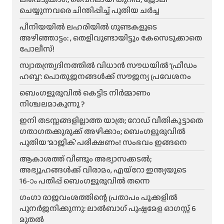
ചെയ്യുന്നവരെ ചിന്തിപ്പിച്ച് പുതിയ ചർച്ച
പീനിയയിൽ ലഹരിയിൽ ഗുണ്ടകളുടെ
അഴിഞ്ഞാട്ടം: , തെളിവുണ്ടായിട്ടും കേസെടുക്കാതെ
പോലീസ്!
സ്വാതന്ത്ര്യദിനത്തിൽ വിധാൻ സൗധയിൽ ‘ഫ്രീഡം
ഹബ്ബ’: പൊതുജനങ്ങൾക്ക് സൗജന്യ പ്രവേശനം
ബെംഗളൂരുവിൽ കെട്ടിട നിർമ്മാണം
നിശ്ചലമാകുന്നു ?
ഇനി തടസ്സങ്ങളില്ലാത്ത യാത്ര; റോഡ് വീതികൂട്ടാതെ
ഗതാഗതക്കുരുക്ക് അഴിക്കാം; ബെംഗളൂരുവിൽ
പുതിയ ‘മാജിക്’ പരീക്ഷണം! സംഭവം ഇങ്ങനെ
ആകാശത്ത് വീണ്ടും അഭ്യാസക്കടൽ;
അഭ്യൂഹങ്ങൾക്ക് വിരാമം, എയ്റോ ഇന്ത്യയുടെ
16-ാം പതിപ്പ് ബെംഗളൂരുവിൽ തന്നെ
ഗംഗാ രാജവംശത്തിന്റെ പ്രതാപം പൂക്കളിൽ
പുനർജനിക്കുന്നു: ലാൽബാഗ് പുഷ്പമേള ഓഗസ്റ്റ് 6
മുതൽ