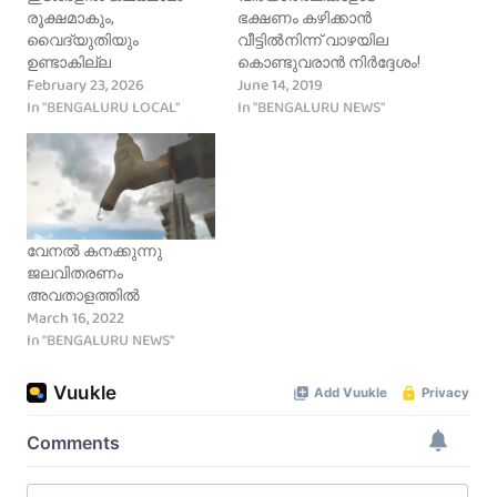
രൂക്ഷമാകും,
ഭക്ഷണം കഴിക്കാൻ
വൈദ്യുതിയും
വീട്ടിൽനിന്ന് വാഴയില
ഉണ്ടാകില്ല
കൊണ്ടുവരാൻ നിർദ്ദേശം!
February 23, 2026
June 14, 2019
In "BENGALURU LOCAL"
In "BENGALURU NEWS"
വേനൽ കനക്കുന്നു
ജലവിതരണം
അവതാളത്തിൽ
March 16, 2022
In "BENGALURU NEWS"