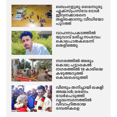
ബെംഗളൂരു-മൈസൂരു
എക്‌സ്‌പ്രസ്‌വേ ടോൾ
ജീവനക്കാരനെ
തല്ലിക്കൊന്നു; വീഡിയോ
പുറത്ത്
വാഹനാപകടത്തിൽ
യുവാവ് മരിച്ച സംഭവം:
കൊലപാതകമെന്ന്
തെളിഞ്ഞു
നഗരത്തിൽ അരും
കൊല; പട്ടാപ്പകൽ
നഗരത്തിൽ 18 കാരിയെ
കഴുത്തറുത്ത്
കൊലപ്പെടുത്തി
വീണ്ടും തനിച്ചായി ലക്ഷ്മി
അമ്മാള്‍; മരണം
വേർപെടുത്തി
വൃദ്ധസദനത്തില്‍
വിവാഹിതരായ
ദമ്പതികളെ