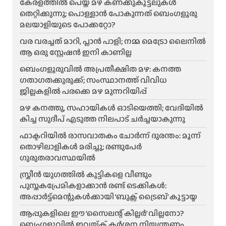
കേരളത്തിൽ പെയ്ത മഴ കണക്കുകൂട്ടലുകൾ
തെറ്റിക്കുന്നു; പൊള്ളാൻ പോകുന്നത് ബെംഗളൂരു
മലയാളിയുടെ പോക്കറ്റോ?
വര വരച്ചത് മാറി, പ്ലാൻ പാളി; നമ്മ മെട്രോ ലൈനിൽ
ആ ഒരു സ്റ്റേഷൻ ഇനി കാണില്ല
ബെംഗളൂരുവിൽ അപ്രതീക്ഷിത മഴ: കനത്ത
ഗതാഗതക്കുരുക്ക്; സംസ്ഥാനത്ത് വിവിധ
ജില്ലകളിൽ പരക്കെ മഴ മുന്നറിയിപ്പ്
മഴ കനത്തു, സഹായികൾ ഓടിയെത്തി; വേദിയിൽ
കിച്ച സുദീപ് എടുത്ത നിലപാട് ചർച്ചയാകുന്നു
ഫാക്ടറിയിൽ രാസവാതകം ചോർന്ന് ദുരന്തം: മൂന്ന്
തൊഴിലാളികൾ മരിച്ചു; രണ്ടുപേർ
ഗുരുതരാവസ്ഥയിൽ
സ്ക്രീൻ യുഗത്തിൽ കുട്ടികളെ വീണ്ടും
പുസ്തകപ്രേമികളാക്കാൻ രണ്ട് ടെക്കികൾ:
അപ്പാർട്ട്മെന്റുകൾക്കായി ‘ബുക്സ് ട്രൈബ്’ കൂട്ടായ്മ
ആപ്പുകളിലെ ഈ ‘സൈലന്റ് കില്ലർ’ വില്ലനോ?
ബെംഗളൂവിൽ ഇവയ്ക്ക് കർശന നിയന്ത്രണം