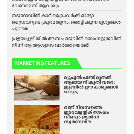
വേണമെന്ന് ആവശ്യം
നടുറോഡിൽ കാർ ഡ്രൈവർക്ക് ഓട്ടോ
ഡ്രൈവറുടെ ക്രൂരമർദ്ദനം, ഞെട്ടിക്കുന്ന ദൃശ്യങ്ങൾ
പുറത്ത്
പ്രളയച്ചുഴിയിൽ അസം; ഒടുവിൽ ബെംഗളൂരുവിൽ
നിന്ന് ആ ആശ്വാസ വാർത്തയെത്തി!
MARKETING FEATURES
മ്യൂച്വൽ ഫണ്ട് മുതൽ
ആദായ നികുതി വരെ;
ജൂണിൽ ഈ കാര്യങ്ങൾ
മാറും,
രണ്ട് ദിവസത്തെ
ഇടവേളയ്ക്ക് ശേഷം
വീണ്ടും ഉയർന്ന്
സ്വർണവില