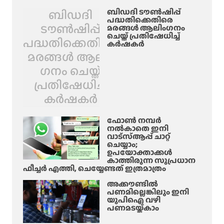
ബിഡദി
ബിഡദി ടൗൺഷിപ്പ്
പദ്ധതിക്കെതിരെ
ടൗൺഷിപ്പ്
മരങ്ങൾ ആലിം​ഗനം
ചെയ്ത് പ്രതിഷേധിച്ച്
പദ്ധതിക്കെതിരെ
കർഷകർ
മരങ്ങൾ ആലിം​
ഗനം ചെയ്ത്
പ്രതിഷേധിച്ച്
കർഷകർ
ഫോൺ നമ്പർ
നൽകാതെ ഇനി
വാട്‌സ്ആപ്പ് ചാറ്റ്
ചെയ്യാം;
ഉപയോക്താക്കൾ
കാത്തിരുന്ന സുപ്രധാന
ഫീച്ചർ എത്തി, ചെയ്യേണ്ടത് ഇത്രമാത്രം
അക്കൗണ്ടിൽ
പണമില്ലെങ്കിലും ഇനി
യുപിഐ വഴി
പണമടയ്ക്കാം