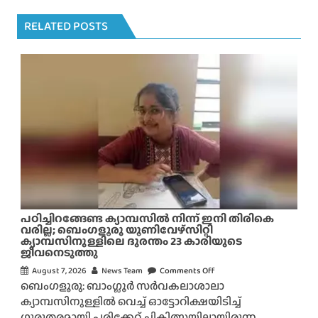
RELATED POSTS
പഠിച്ചിറങ്ങേണ്ട ക്യാമ്പസിൽ നിന്ന് ഇനി തിരികെ
വരില്ല; ബെംഗളൂരു യൂണിവേഴ്സിറ്റി
ക്യാമ്പസിനുള്ളിലെ ദുരന്തം 23 കാരിയുടെ
ജീവനെടുത്തു
August 7, 2026
News Team
Comments Off
o
ബെംഗളൂരു: ബാംഗ്ലൂർ സർവകലാശാലാ
n
ക്യാമ്പസിനുള്ളിൽ വെച്ച് ഓട്ടോറിക്ഷയിടിച്ച്
പ
ഗുരുതരമായി പരിക്കേറ്റ് ചികിത്സയിലായിരുന്ന...
ഠി