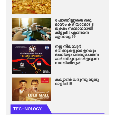
ഫോണില്ലാതെ ഒരു
മാസം കഴിയാമോ? 8
ലക്ഷം സമ്മാനമായി
കിട്ടും!!! എങ്ങനെ
എന്നല്ലേ??
നല്ല നിലമ്പൂർ
തേക്കുകളുടെ ഉറപ്പും
ഭംഗിയും ഒത്തുചേർന്ന
ഫർണിച്ചറുകൾ ഉദ്യാന
നഗരിയിലും!!
കല്യാൺ വരുന്നു ലുലു
മാളിൽ!!!
TECHNOLOGY