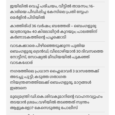
ജയിലിൽ വെച്ച് പരിചയം, വീട്ടിൽ താമസം; 16-
കാരിയെ പീഡിപ്പിച്ച കേസിലെ പ്രതി സ്നേഹ
മെർളിൻ പിടിയിൽ
കാത്തിരിപ്പ് 36 വർഷം; ബത്തേരി – ബെംഗളൂരു
യാത്രാദൂരം 40 കിലോമീറ്റർ കുറയും; പാലത്തിന്
കർണാടകത്തിന്റെ പച്ചക്കൊടി
വാടകക്കാരെ പിഴിഞ്ഞെടുക്കുന്ന പുതിയ
ബെംഗളൂരു ട്രെൻഡ്; വീടൊഴിയാൻ 30 ദിവസത്തെ
നോട്ടീസ്, സോഷ്യൽ മീഡിയയിൽ പുകഞ്ഞ്
വാടകപ്പോര്
ന​ഗരത്തിലെ പ്രധാന ഫ്ലൈഓവർ 3 മാസത്തേക്ക്
അടച്ചു പൂട്ടി; കടുത്ത ഗതാഗത
നിയന്ത്രണത്തിലേക്ക് ബെംഗളൂരു, മാറ്റങ്ങൾ
ഇങ്ങനെ
മുഖ്യമന്ത്രി ഡി.കെ.ശിവകുമാറിന്റെ വാഹനവ്യൂഹം
തടയാൻ ശ്രമം:.വഴിയിൽ തടഞ്ഞത് സ്വന്തം
ആളുകളോ? കേസെടുത്തു പോലീസ്