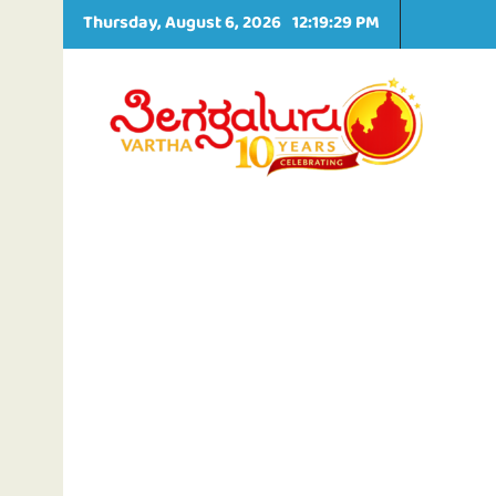
S
Thursday, August 6, 2026
12:19:30 PM
k
i
p
t
o
c
o
n
t
e
n
t