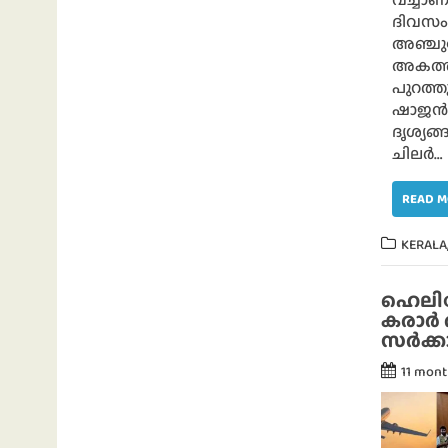
ദിവസം 
അഞ്ചു
അകത്തി
പുറത്ത
ഷാജൻ സ
ദൃശ്യങ
ചിലർ…
READ 
KERALA
ഹെലിക
കരാർ 
സർക്ക
11 mon