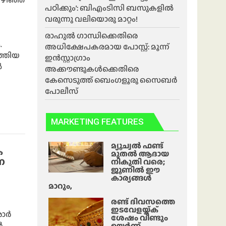
പഠിക്കും’: ബിഎംടിസി ബസുകളിൽ
വരുന്നു വലിയൊരു മാറ്റം!
രാഹുൽ ഗാന്ധിക്കെതിരെ
.
അധിക്ഷേപകരമായ പോസ്റ്റ്: മൂന്ന്
ത്തിയ
ഇൻസ്റ്റാഗ്രാം
ൽ
അക്കൗണ്ടുകൾക്കെതിരെ
കേസെടുത്ത് ബെംഗളൂരു സൈബർ
പോലീസ്
MARKETING FEATURES
മ്യൂച്വൽ ഫണ്ട്
ക
മുതൽ ആദായ
ന
നികുതി വരെ;
ജൂണിൽ ഈ
കാര്യങ്ങൾ
മാറും,
രണ്ട് ദിവസത്തെ
ഇടവേളയ്ക്ക്
രാർ
ശേഷം വീണ്ടും
,
ഉയർന്ന്