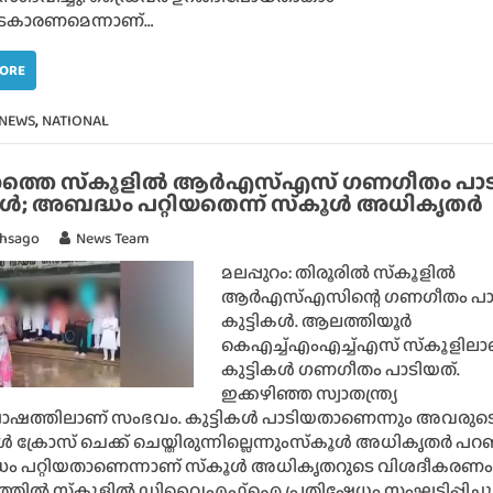
കാരണമെന്നാണ്…
MORE
,
 NEWS
NATIONAL
ുറത്തെ സ്‌കൂളില്‍ ആര്‍എസ്എസ് ഗണഗീതം പാട
കള്‍; അബദ്ധം പറ്റിയതെന്ന് സ്‌കൂള്‍ അധികൃതര്‍
thsago
News Team
മലപ്പുറം: തിരൂരില്‍ സ്‌കൂളില്‍
ആര്‍എസ്എസിന്റെ ഗണഗീതം പാ
കുട്ടികള്‍. ആലത്തിയൂര്‍
കെഎച്ച്എംഎച്ച്എസ് സ്‌കൂളിലാ
കുട്ടികള്‍ ഗണഗീതം പാടിയത്.
ഇക്കഴിഞ്ഞ സ്വാതന്ത്ര്യ
ഷത്തിലാണ് സംഭവം. കുട്ടികള്‍ പാടിയതാണെന്നും അവരുട
ള്‍ ക്രോസ് ചെക്ക് ചെയ്തിരുന്നില്ലെന്നുംസ്‌കൂള്‍ അധികൃതര്‍ പറ
ം പറ്റിയതാണെന്നാണ് സ്‌കൂള്‍ അധികൃതറുടെ വിശദീകരണം
തില്‍ സ്‌കൂളില്‍ ഡിവൈഎഫ്‌ഐ പ്രതിഷേധം സംഘടിപ്പിച്ചു