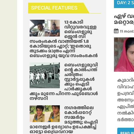
DAY:
2 
SPECIAL FEATURES
ഏഴ് വ
മറ്റൊരു
13 കോടി
വിറ്റുവരവുള്ള
ബെംഗളൂരു
11 mon
ജെൻ സി
സംരംഭകൻ വാങ്ങിയത് 1.8
കോടിയുടെ ഫ്ലാറ്റ്; ‘ഇതൊരു
തുടക്കം മാത്രം എന്ന്
ബെംഗളൂരു യുവ സംരംഭകൻ
ബെംഗളൂരുവി
ന്റെ കാൽപന്ത്
ചരിത്രം:
സ്റ്റാർട്ടപ്പുകൾ
കുമാറി
ക്കും ഐടി
വിവാഹി
പാർക്കുകൾ
ഉപദ്രവി
ക്കും മുന്നേ പിറന്ന ഫുട്ബോൾ
നഴ്സറി
അന്വേഷ
ഏപ്രിൽ
നഗരത്തിലെ
കോർപ്പറേറ്റ്
നൽകിയി
സമ്മർദ്ദം
ഭർത്താ
മടുത്തു; ഐടി
മാനേജർ ഉദ്യോഗം ഉപേക്ഷിച്ച്
ഓട്ടോ ഡ്രൈവറായ
READ 