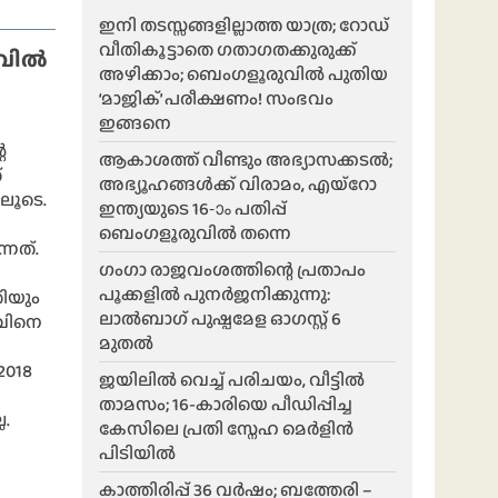
ഇനി തടസ്സങ്ങളില്ലാത്ത യാത്ര; റോഡ്
വീതികൂട്ടാതെ ഗതാഗതക്കുരുക്ക്
ുവിൽ
അഴിക്കാം; ബെംഗളൂരുവിൽ പുതിയ
‘മാജിക്’ പരീക്ഷണം! സംഭവം
ഇങ്ങനെ
െ
ആകാശത്ത് വീണ്ടും അഭ്യാസക്കടൽ;
്
അഭ്യൂഹങ്ങൾക്ക് വിരാമം, എയ്റോ
ിലൂടെ.
ഇന്ത്യയുടെ 16-ാം പതിപ്പ്
ബെംഗളൂരുവിൽ തന്നെ
നത്.
ഗംഗാ രാജവംശത്തിന്റെ പ്രതാപം
പൂക്കളിൽ പുനർജനിക്കുന്നു:
തിയും
ലാൽബാഗ് പുഷ്പമേള ഓഗസ്റ്റ് 6
ുവിനെ
മുതൽ
2018
ജയിലിൽ വെച്ച് പരിചയം, വീട്ടിൽ
താമസം; 16-കാരിയെ പീഡിപ്പിച്ച
ല.
കേസിലെ പ്രതി സ്നേഹ മെർളിൻ
പിടിയിൽ
കാത്തിരിപ്പ് 36 വർഷം; ബത്തേരി –