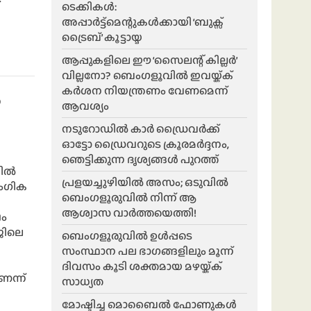
ടെക്കികൾ:
അപ്പാർട്ട്മെന്റുകൾക്കായി ‘ബുക്സ്
ട്രൈബ്’ കൂട്ടായ്മ
ആപ്പുകളിലെ ഈ ‘സൈലന്റ് കില്ലർ’
വില്ലനോ? ബെംഗളൂവിൽ ഇവയ്ക്ക്
കർശന നിയന്ത്രണം വേണമെന്ന്
‍
ആവശ്യം
നടുറോഡിൽ കാർ ഡ്രൈവർക്ക്
ഓട്ടോ ഡ്രൈവറുടെ ക്രൂരമർദ്ദനം,
ഞെട്ടിക്കുന്ന ദൃശ്യങ്ങൾ പുറത്ത്
ല്‍
പ്രളയച്ചുഴിയിൽ അസം; ഒടുവിൽ
ൈംഗിക
ബെംഗളൂരുവിൽ നിന്ന് ആ
ആശ്വാസ വാർത്തയെത്തി!
ഷം
ളജിലെ
ബെംഗളൂരുവിൽ ഉൾപ്പടെ
സംസ്ഥാന പല ഭാ​ഗങ്ങളിലും മൂന്ന്
ദിവസം കൂടി ശക്തമായ മഴയ്ക്ക്
െന്ന്
സാധ്യത
മോഷ്ടിച്ച മൊബൈൽ ഫോണുകൾ