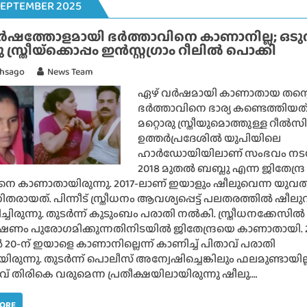
SEPTEMBER 2025
ർഷത്തോളമായി ഭർത്താവിനെ കാണാനില്ല; ഒട
 സ്ത്രീയ്‌ക്കൊപ്പം ഇൻസ്റ്റഗ്രാം റീലിൽ പൊക്കി
thsago
News Team
ഏഴ് വർഷമായി കാണാതായ തന്റ
ഭർത്താവിനെ ഭാര്യ കണ്ടെത്തിയത
മറ്റൊരു സ്ത്രീയുമൊത്തുള്ള റീൽസ
ഉത്തർപ്രദേശിൽ യുപിയിലെ
ഹാർഡോയിയിലാണ് സംഭവം നടന്
2018 മുതൽ ബബ്ലു എന്ന ജിതേന്ദ്ര
നെ കാണാതായിരുന്നു. 2017-ലാണ് ഇയാളും ഷീലുവെന്ന യുവ
തരായത്. പിന്നീട് സ്ത്രീധനം ആവശ്യപ്പെട്ട് പലതരത്തിൽ ഷീല
ച്ചിരുന്നു. തുടർന്ന് കുടുംബം പരാതി നൽകി. സ്ത്രീധനക്കേസിൽ
ണം പുരോഗമിക്കുന്നതിനിടയിൽ ജിതേന്ദ്രയെ കാണാതായി. 
 20-ന് ഇയാളെ കാണാനില്ലെന്ന് കാണിച്ച് പിതാവ് പരാതി
രുന്നു. തുടർന്ന് പൊലീസ് അന്വേഷിച്ചെങ്കിലും ഫലമുണ്ടായില്
വ് തിരികെ വരുമെന്ന പ്രതീക്ഷയിലായിരുന്നു ഷീലു.…
MORE