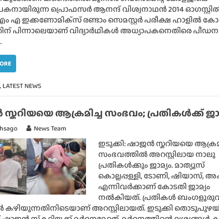
കനായിരുന്ന പ്രൊഫസര്‍ ആനന്ദ് വിശ്വനാഥന്‍ 2014 ഓഗസ്റ്റില്
എം എ ഇക്കണോമിക്‌സ് രണ്ടാം സെമസ്റ്റര്‍ പരീക്ഷ ഹാളില്‍ കോപ
ചതിന് പിന്നാലെയാണ് വിദ്യാര്‍ഥികള്‍ അധ്യാപകനെതിരെ പീഡന
…
MORE
,
LATEST NEWS
്കറിയയെ ആക്രമിച്ച സംഭവം; പ്രതികൾക്ക് ജാമ
thsago
News Team
ഇടുക്കി: ഷാജൻ സ്കറിയയെ ആക്രമി
സംഭവത്തിൽ അറസ്റ്റിലായ നാലു
പ്രതികൾക്കും ജാമ്യം. മാത്യൂസ്
കൊല്ലപ്പള്ളി, ടോണി, ഷിയാസ്, 
എന്നിവർക്കാണ് കോടതി ജാമ്യം
നൽകിയത്. പ്രതികൾ ബംഗളൂരു
 കഴിയുന്നതിനിടെയാണ് അറസ്റ്റിലായത്. ഇടുക്കി തൊടുപുഴ
് ഷാജൻ സ്‌കറിയക്ക് മർദനമേറ്റത്. മർദനത്തിന്റെ ദൃശ്യങ്ങൾ 