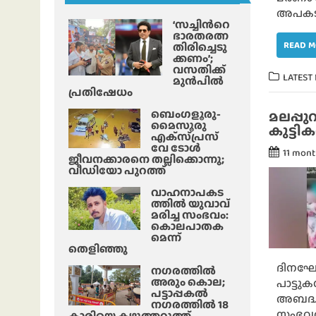
അപകട
‘സച്ചിന്‍റെ
ഭാരതരത്ന
READ 
തിരിച്ചെടു
ക്കണം’;
വസതിക്ക്
LATEST
മുൻപിൽ
പ്രതിഷേധം
ബെംഗളൂരു-
മലപ്പ
മൈസൂരു
കുട്ടി
എക്‌സ്‌പ്രസ്‌
വേ ടോൾ
11 mon
ജീവനക്കാരനെ തല്ലിക്കൊന്നു;
വീഡിയോ പുറത്ത്
വാഹനാപകട
ത്തിൽ യുവാവ്
മരിച്ച സംഭവം:
കൊലപാതക
മെന്ന്
തെളിഞ്ഞു
ദിനഘോ
നഗരത്തിൽ
അരും കൊല;
പാട്ടുക
പട്ടാപ്പകൽ
അബദ്ധ
നഗരത്തിൽ 18
സംഭവത്
കാരിയെ കഴുത്തറുത്ത്