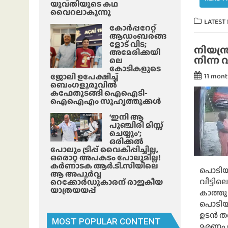
യുവതിയുടെ കഥ
വൈറലാകുന്നു
LATEST
കോർപ്പറേറ്റ്
ആഡംബരങ്ങ
ളോട് വിട;
നിയന്ത്
അമേരിക്കയി
നിന്ന
ലെ
കോടികളുടെ
ജോലി ഉപേക്ഷിച്ച്
11 mon
ബെംഗളൂരുവിൽ
കഫേതുടങ്ങി ഐഐടി-
ഐഐഎം സുഹൃത്തുക്കൾ
‘ഇനി ആ
പുഞ്ചിരി മിസ്സ്
ചെയ്യും’;
ഒരിക്കൽ
പോലും ട്രിപ്പ് വൈകിപ്പിച്ചില്ല,
ഒരൊറ്റ അപകടം പോലുമില്ല!
കർണാടക ആർ.ടി.സിയിലെ
പൊടിയമ
ആ അപൂർവ്വ
വീട്ടി
റെക്കോർഡുകാരന് രാജകീയ
യാത്രയയപ്പ്
കാത്തു 
പൊടിയമ
ഉടന്‍ ത
MOST POPULAR CONTENT
മരണം സ