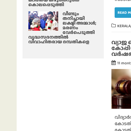
കൊലപ്പെടുത്തി
READ 
വീണ്ടും
തനിച്ചായി
ലക്ഷ്മി അമ്മാള്‍;
KERALA
മരണം
വേർപെടുത്തി
വൃദ്ധസദനത്തില്‍
വ്യാജ
വിവാഹിതരായ ദമ്പതികളെ
കോപ്പി
വര്‍ഷ
11 mon
വിദ്യാ
കോടതി
കോടതിയ