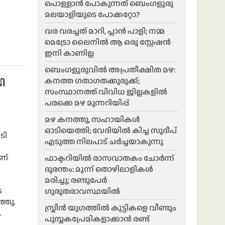
പൊള്ളാൻ പോകുന്നത് ബെംഗളൂരു
മലയാളിയുടെ പോക്കറ്റോ?
വര വരച്ചത് മാറി, പ്ലാൻ പാളി; നമ്മ
മെട്രോ ലൈനിൽ ആ ഒരു സ്റ്റേഷൻ
ഇനി കാണില്ല
ബെംഗളൂരുവിൽ അപ്രതീക്ഷിത മഴ:
കനത്ത ഗതാഗതക്കുരുക്ക്;
ി
സംസ്ഥാനത്ത് വിവിധ ജില്ലകളിൽ
പരക്കെ മഴ മുന്നറിയിപ്പ്
മഴ കനത്തു, സഹായികൾ
ഓടിയെത്തി; വേദിയിൽ കിച്ച സുദീപ്
ടി
എടുത്ത നിലപാട് ചർച്ചയാകുന്നു
ണ്
ഫാക്ടറിയിൽ രാസവാതകം ചോർന്ന്
ദുരന്തം: മൂന്ന് തൊഴിലാളികൾ
മരിച്ചു; രണ്ടുപേർ
െ
ഗുരുതരാവസ്ഥയിൽ
ഞ്ഞു.
സ്ക്രീൻ യുഗത്തിൽ കുട്ടികളെ വീണ്ടും
.
പുസ്തകപ്രേമികളാക്കാൻ രണ്ട്
.