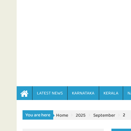
LATEST NEWS
KARNATAKA
KERALA
N
You are here
2
Home
2025
September