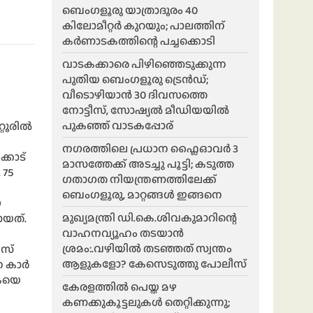
ബെംഗളൂരു യാത്രാദൂരം 40
കിലോമീറ്റർ കുറയും; പാലത്തിന്
കർണാടകത്തിന്റെ പച്ചക്കൊടി
വാടകക്കാരെ പിഴിഞ്ഞെടുക്കുന്ന
പുതിയ ബെംഗളൂരു ട്രെൻഡ്;
വീടൊഴിയാൻ 30 ദിവസത്തെ
നോട്ടീസ്, സോഷ്യൽ മീഡിയയിൽ
പുകഞ്ഞ് വാടകപ്പോര്
റൂരില്‍
ന​ഗരത്തിലെ പ്രധാന ഫ്ലൈഓവർ 3
്കാട്
മാസത്തേക്ക് അടച്ചു പൂട്ടി; കടുത്ത
 75
ഗതാഗത നിയന്ത്രണത്തിലേക്ക്
ബെംഗളൂരു, മാറ്റങ്ങൾ ഇങ്ങനെ
9
മുഖ്യമന്ത്രി ഡി.കെ.ശിവകുമാറിന്റെ
യത്.
വാഹനവ്യൂഹം തടയാൻ
ശ്രമം:.വഴിയിൽ തടഞ്ഞത് സ്വന്തം
ബസ്
ആളുകളോ? കേസെടുത്തു പോലീസ്
 കാര്‍
ികയെ
കേരളത്തിൽ പെയ്ത മഴ
കണക്കുകൂട്ടലുകൾ തെറ്റിക്കുന്നു;