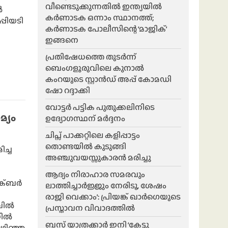
വീണ്ടെടുക്കുന്നതിൽ ഇന്ത്യയിൽ
‍
കർണാടക ഒന്നാം സ്ഥാനത്ത്;
്പിയടി
കർണാടക പോലീസിന്റെ ‘മാജിക്’
ഇങ്ങനെ
പ്രതിഷേധത്തെ തുടർന്ന്
ബെംഗളൂരുവിലെ കുനാൽ
കംറയുടെ സ്റ്റാൻഡ് അപ്പ് കോമഡി
ഷോ റദ്ദാക്കി
വോട്ടർ പട്ടിക പുതുക്കലിനിടെ
്യം
ഉദ്യോഗസ്ഥന് മർദ്ദനം
ചിപ്സ് പാക്കറ്റിലെ കളിപ്പാട്ടം
തൊണ്ടയിൽ കുടുങ്ങി
ച്ച
അഞ്ചുവയസ്സുകാരൻ മരിച്ചു
ആദ്യം നിരാഹാര സമരവും
അക്ബർ
ലാത്തിച്ചാർജ്ജും നേരിടൂ, ശേഷം
രാജി വെക്കാം’: പ്രിയങ്ക് ഖാർഗെയുടെ
വിൽ
പ്രസ്താവന വിവാദത്തിൽ
യിൽ
ബസ് യാത്രക്കാർ ഇനി ‘കേട്ടു
കഴിഞ്ഞ