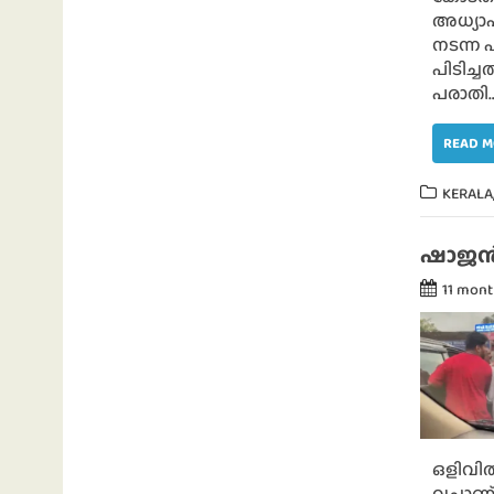
അധ്യാപ
നടന്ന 
പിടിച്
പരാതി
READ 
KERALA
ഷാജൻ സ
11 mon
ഒളിവിൽ
വച്ചാണ