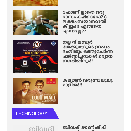
ഫോണില്ലാതെ ഒരു
മാസം കഴിയാമോ? 8
ലക്ഷം സമ്മാനമായി
കിട്ടും!!! എങ്ങനെ
എന്നല്ലേ??
നല്ല നിലമ്പൂർ
തേക്കുകളുടെ ഉറപ്പും
ഭംഗിയും ഒത്തുചേർന്ന
ഫർണിച്ചറുകൾ ഉദ്യാന
നഗരിയിലും!!
കല്യാൺ വരുന്നു ലുലു
മാളിൽ!!!
TECHNOLOGY
ബിഡദി
ബിഡദി ടൗൺഷിപ്പ്