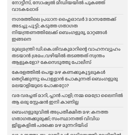
നോട്ടീസ്, സോഷ്യൽ മീഡിയയിൽ പുകഞ്ഞ്
വാടകപ്പോര്
ന​ഗരത്തിലെ പ്രധാന ഫ്ലൈഓവർ 3 മാസത്തേക്ക്
അടച്ചു പൂട്ടി; കടുത്ത ഗതാഗത
നിയന്ത്രണത്തിലേക്ക് ബെംഗളൂരു, മാറ്റങ്ങൾ
ഇങ്ങനെ
മുഖ്യമന്ത്രി ഡി.കെ.ശിവകുമാറിന്റെ വാഹനവ്യൂഹം
തടയാൻ ശ്രമം:.വഴിയിൽ തടഞ്ഞത് സ്വന്തം
ആളുകളോ? കേസെടുത്തു പോലീസ്
കേരളത്തിൽ പെയ്ത മഴ കണക്കുകൂട്ടലുകൾ
തെറ്റിക്കുന്നു; പൊള്ളാൻ പോകുന്നത് ബെംഗളൂരു
മലയാളിയുടെ പോക്കറ്റോ?
വര വരച്ചത് മാറി, പ്ലാൻ പാളി; നമ്മ മെട്രോ ലൈനിൽ
ആ ഒരു സ്റ്റേഷൻ ഇനി കാണില്ല
ബെംഗളൂരുവിൽ അപ്രതീക്ഷിത മഴ: കനത്ത
ഗതാഗതക്കുരുക്ക്; സംസ്ഥാനത്ത് വിവിധ
ജില്ലകളിൽ പരക്കെ മഴ മുന്നറിയിപ്പ്