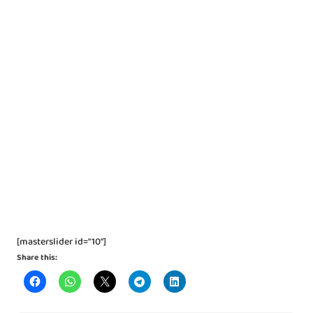
[masterslider id="10"]
Share this: