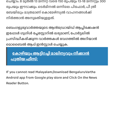
ചെയ്യാം. 8 മുതല്‍ 13 മിനിറ്റ് വരെ 150 രൂപയും 13-18 മിനിറ്റും 300
രുപയും ഈടാക്കും. ടെര്‍മിനല്‍ ഒന്നിലെ പിഫോര്‍, പീ ത്രീ
ബേയിലും മാത്രമാണ് കൊമേഴ്‌സ്യല്‍ വാഹനങ്ങള്‍ക്ക്
നിര്‍ത്താന്‍ അനുമതിയുളളത്.
ബെംഗളൂരുവാർത്തയുടെ ആൻഡ്രോയ്ഡ് ആപ്ലിക്കേഷൻ
ഇപ്പോൾ ഗൂഗിൾ പ്ലേസ്റ്റോറിൽ ലഭ്യമാണ്, പോർട്ടലിൽ
പ്രസിദ്ധീകരിക്കുന്ന വാർത്തകൾ വേഗത്തിൽ അറിയാൻ
മൊബൈൽ ആപ്പ് ഇൻസ്റ്റാൾ ചെയ്യുക.
കോഴിയും ആട്ടിറച്ചി മാലിന്യവും നീക്കാൻ
പുതിയ ഫീസ്:
If you cannot read Malayalam,Download BengaluruVartha
Android app from Google play store and Click On the News
Reader Button.