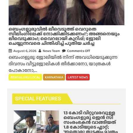
ജി
സ
മ
ർ
ബെം​ഗളൂരുവിൽ ലീവെടുത്ത് വെറുതെ
പ്പി
സീലിംഗിലേക്ക് നോക്കിക്കിടക്കണം!’; അങ്ങനെയും
ലീവെടുക്കാം!; വൈറലായി കുറിപ്പ്; ജോലി
ച്ചാ
ചെയ്യുന്നവരെ ചിന്തിപ്പിച്ച് പുതിയ ചർച്ച
ൽ
August 6, 2026
News Team
Comments Off
o
മി
ബെംഗളൂരു: ജോലിയിൽ നിന്ന് അവധിയെടുക്കുന്ന
n
നി
ദിവസം വീട്ടുജോലികൾ തീർക്കാനോ, യാത്രകൾ
ബെം
റ്റു
പോകാനോ,...
ക
ഗ
BENGALURU LOCAL
KARNATAKA
LATEST NEWS
ൾ
ളൂ
ക്ക
രു
കം
വി
സ്വീ
SPECIAL FEATURES
ൽ
ക
ലീ
രി
13 കോടി വിറ്റുവരവുള്ള
വെ
ക്കും
ബെംഗളൂരു ജെൻ സി
സംരംഭകൻ വാങ്ങിയത്
ടു
’
1.8 കോടിയുടെ ഫ്ലാറ്റ്;
ത്ത്
;
‘ഇതൊരു തുടക്കം മാത്രം