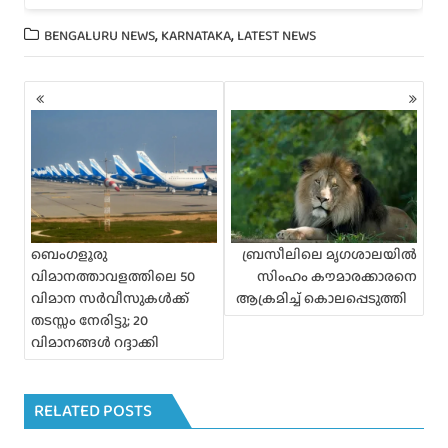
,
,
BENGALURU NEWS
KARNATAKA
LATEST NEWS
P
o
s
t
s
n
a
v
i
ബെംഗളൂരു
ബ്രസീലിലെ മൃഗശാലയില്‍
g
വിമാനത്താവളത്തിലെ 50
സിംഹം കൗമാരക്കാരനെ
a
വിമാന സർവീസുകൾക്ക്
ആക്രമിച്ച് കൊലപ്പെടുത്തി
t
തടസ്സം നേരിട്ടു; 20
i
വിമാനങ്ങൾ റദ്ദാക്കി
o
n
RELATED POSTS