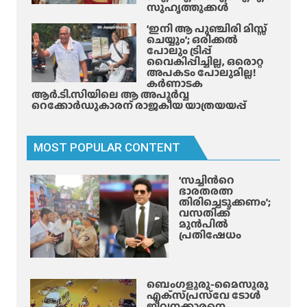
യും
സുഹൃത്തുക്കൾ
ലീ
‘ഇനി ആ പുഞ്ചിരി മിസ്സ്
വെ
ചെയ്യും’; ഒരിക്കൽ
ടു
പോലും ട്രിപ്പ്
വൈകിപ്പിച്ചില്ല, ഒരൊറ്റ
ക്കാം
അപകടം പോലുമില്ല!
!
കർണാടക
;
ആർ.ടി.സിയിലെ ആ അപൂർവ്വ
റെക്കോർഡുകാരന് രാജകീയ യാത്രയയപ്പ്
വൈ
റ
ലാ
MOST POPULAR CONTENT
യി
കു
‘സച്ചിന്‍റെ
റി
ഭാരതരത്ന
പ്പ്
തിരിച്ചെടുക്കണം’;
വസതിക്ക്
;
മുൻപിൽ
ജോ
പ്രതിഷേധം
ലി
ചെ
യ്യു
ബെംഗളൂരു-മൈസൂരു
ന്ന
എക്‌സ്‌പ്രസ്‌വേ ടോൾ
വ
ജീവനക്കാരനെ