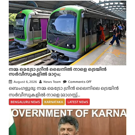
നമ്മ മെട്രോ ഗ്രീൻ ലൈനിൽ നാളെ ട്രെയിൻ
സർവീസുകളിൽ മാറ്റം;
August 6, 2026
News Team
Comments Off
o
ബെംഗളൂരു: നമ്മ മെട്രോ ഗ്രീൻ ലൈനിലെ ട്രെയിൻ
n
സർവീസുകളിൽ നാളെ (ഓഗസ്റ്റ്...
ന
മ്മ
BENGALURU NEWS
KARNATAKA
LATEST NEWS
മെ
ട്രോ
ഗ്രീ
ൻ
ലൈ