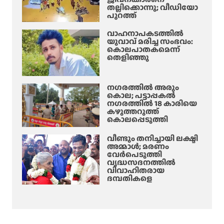
തല്ലിക്കൊന്നു; വീഡിയോ
രെ
പുറത്ത്
ചി
ന്തി
വാഹനാപകടത്തിൽ
യുവാവ് മരിച്ച സംഭവം:
പ്പി
കൊലപാതകമെന്ന്
ച്ച്
തെളിഞ്ഞു
പു
തി
യ
നഗരത്തിൽ അരും
കൊല; പട്ടാപ്പകൽ
ച
നഗരത്തിൽ 18 കാരിയെ
ർ
കഴുത്തറുത്ത്
ച്ച
കൊലപ്പെടുത്തി
വീണ്ടും തനിച്ചായി ലക്ഷ്മി
അമ്മാള്‍; മരണം
വേർപെടുത്തി
വൃദ്ധസദനത്തില്‍
വിവാഹിതരായ
ദമ്പതികളെ