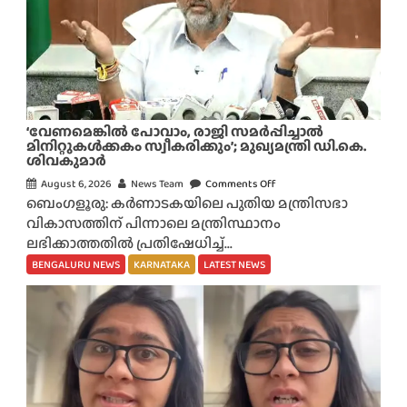
നി
ൽ
നാ
ളെ
ട്രെ
യി
‘വേണമെങ്കിൽ പോവാം, രാജി സമർപ്പിച്ചാൽ
ൻ
മിനിറ്റുകൾക്കകം സ്വീകരിക്കും’; മുഖ്യമന്ത്രി ഡി.കെ.
ശിവകുമാർ
സ
ർ
August 6, 2026
News Team
Comments Off
o
വീ
ബെംഗളൂരു: കർണാടകയിലെ പുതിയ മന്ത്രിസഭാ
n
സു
വികാസത്തിന് പിന്നാലെ മന്ത്രിസ്ഥാനം
‘
ക
ലഭിക്കാത്തതിൽ പ്രതിഷേധിച്ച്...
വേ
ളി
ണ
BENGALURU NEWS
KARNATAKA
LATEST NEWS
ൽ
മെ
മാ
ങ്കി
റ്റം
ൽ
;
പോ
വാം
,
രാ