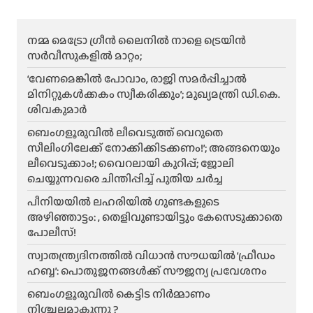
നമ്മ മെട്രോ ഗ്രീൻ ലൈനിൽ നാളെ ട്രെയിൻ
സർവീസുകളിൽ മാറ്റം;
‘വേണമെങ്കിൽ പോവാം, രാജി സമർപ്പിച്ചാൽ
മിനിറ്റുകൾക്കകം സ്വീകരിക്കും’; മുഖ്യമന്ത്രി ഡി.കെ.
ശിവകുമാർ
ബെം​ഗളൂരുവിൽ ലീവെടുത്ത് വെറുതെ
സീലിംഗിലേക്ക് നോക്കിക്കിടക്കണം!’; അങ്ങനെയും
ലീവെടുക്കാം!; വൈറലായി കുറിപ്പ്; ജോലി
ചെയ്യുന്നവരെ ചിന്തിപ്പിച്ച് പുതിയ ചർച്ച
പീനിയയിൽ ലഹരിയിൽ ഗുണ്ടകളുടെ
അഴിഞ്ഞാട്ടം: , തെളിവുണ്ടായിട്ടും കേസെടുക്കാതെ
പോലീസ്!
സ്വാതന്ത്ര്യദിനത്തിൽ വിധാൻ സൗധയിൽ ‘ഫ്രീഡം
ഹബ്ബ’: പൊതുജനങ്ങൾക്ക് സൗജന്യ പ്രവേശനം
ബെംഗളൂരുവിൽ കെട്ടിട നിർമ്മാണം
നിശ്ചലമാകുന്നു ?