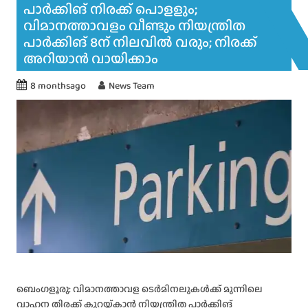
പാര്‍ക്കിങ് നിരക്ക് പൊളളും;
വിമാനത്താവളം വീണ്ടും നിയന്ത്രിത
പാര്‍ക്കിങ് 8ന് നിലവില്‍ വരും; നിരക്ക്
അറിയാൻ വായിക്കാം
8 monthsago
News Team
ബെംഗളൂരു: വിമാനത്താവള ടെര്‍മിനലുകള്‍ക്ക് മുന്നിലെ
വാഹന തിരക്ക് കുറയ്ക്കാന്‍ നിയന്ത്രിത പാര്‍ക്കിങ്