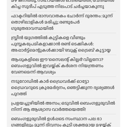
മഴ കനത്തു, സഹായികൾ ഓടിയെത്തി; വേദിയിൽ
കിച്ച സുദീപ് എടുത്ത നിലപാട് ചർച്ചയാകുന്നു
ഫാക്ടറിയിൽ രാസവാതകം ചോർന്ന് ദുരന്തം: മൂന്ന്
തൊഴിലാളികൾ മരിച്ചു; രണ്ടുപേർ
ഗുരുതരാവസ്ഥയിൽ
സ്ക്രീൻ യുഗത്തിൽ കുട്ടികളെ വീണ്ടും
പുസ്തകപ്രേമികളാക്കാൻ രണ്ട് ടെക്കികൾ:
അപ്പാർട്ട്മെന്റുകൾക്കായി ‘ബുക്സ് ട്രൈബ്’ കൂട്ടായ്മ
ആപ്പുകളിലെ ഈ ‘സൈലന്റ് കില്ലർ’ വില്ലനോ?
ബെംഗളൂവിൽ ഇവയ്ക്ക് കർശന നിയന്ത്രണം
വേണമെന്ന് ആവശ്യം
നടുറോഡിൽ കാർ ഡ്രൈവർക്ക് ഓട്ടോ
ഡ്രൈവറുടെ ക്രൂരമർദ്ദനം, ഞെട്ടിക്കുന്ന ദൃശ്യങ്ങൾ
പുറത്ത്
പ്രളയച്ചുഴിയിൽ അസം; ഒടുവിൽ ബെംഗളൂരുവിൽ
നിന്ന് ആ ആശ്വാസ വാർത്തയെത്തി!
ബെംഗളൂരുവിൽ ഉൾപ്പടെ സംസ്ഥാന പല ഭാ​
ഗങ്ങളിലും മൂന്ന് ദിവസം കൂടി ശക്തമായ മഴയ്ക്ക്