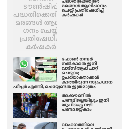
പദ്ധതിക്കെതിരെ
ടൗൺഷിപ്പ്
മരങ്ങൾ ആലിം​ഗനം
ചെയ്ത് പ്രതിഷേധിച്ച്
പദ്ധതിക്കെതിരെ
കർഷകർ
മരങ്ങൾ ആലിം​
ഗനം ചെയ്ത്
പ്രതിഷേധിച്ച്
കർഷകർ
ഫോൺ നമ്പർ
നൽകാതെ ഇനി
വാട്‌സ്ആപ്പ് ചാറ്റ്
ചെയ്യാം;
ഉപയോക്താക്കൾ
കാത്തിരുന്ന സുപ്രധാന
ഫീച്ചർ എത്തി, ചെയ്യേണ്ടത് ഇത്രമാത്രം
അക്കൗണ്ടിൽ
പണമില്ലെങ്കിലും ഇനി
യുപിഐ വഴി
പണമടയ്ക്കാം
വാഹനത്തിലെ