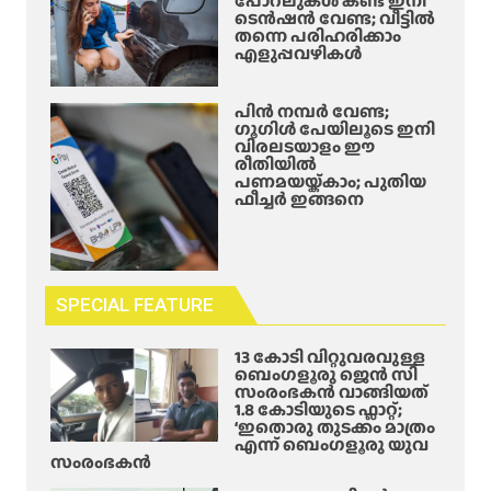
പോറലുകൾ കണ്ട് ഇനി
ടെൻഷൻ വേണ്ട; വീട്ടിൽ
തന്നെ പരിഹരിക്കാം
എളുപ്പവഴികൾ
പിൻ നമ്പർ വേണ്ട;
ഗൂഗിൾ പേയിലൂടെ ഇനി
വിരലടയാളം ഈ
രീതിയിൽ
പണമയയ്ക്കാം; പുതിയ
ഫീച്ചർ ഇങ്ങനെ
SPECIAL FEATURE
13 കോടി വിറ്റുവരവുള്ള
ബെംഗളൂരു ജെൻ സി
സംരംഭകൻ വാങ്ങിയത്
1.8 കോടിയുടെ ഫ്ലാറ്റ്;
‘ഇതൊരു തുടക്കം മാത്രം
എന്ന് ബെംഗളൂരു യുവ
സംരംഭകൻ