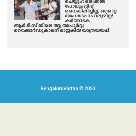
ചെയ്യും’; ഒരിക്കൽ
പോലും ട്രിപ്പ്
വൈകിപ്പിച്ചില്ല, ഒരൊറ്റ
അപകടം പോലുമില്ല!
കർണാടക
ആർ.ടി.സിയിലെ ആ അപൂർവ്വ
റെക്കോർഡുകാരന് രാജകീയ യാത്രയയപ്പ്
BengaluruVartha © 2023