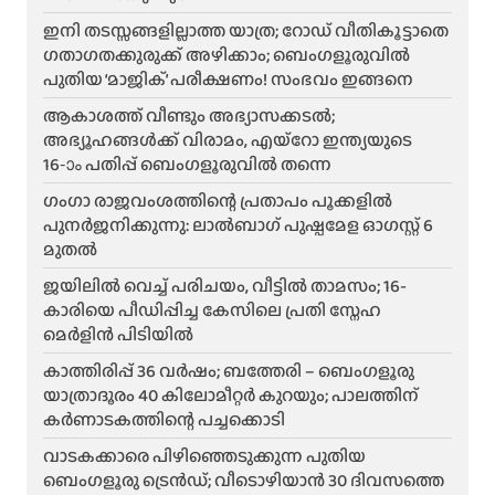
ഇനി തടസ്സങ്ങളില്ലാത്ത യാത്ര; റോഡ് വീതികൂട്ടാതെ
ഗതാഗതക്കുരുക്ക് അഴിക്കാം; ബെംഗളൂരുവിൽ
പുതിയ ‘മാജിക്’ പരീക്ഷണം! സംഭവം ഇങ്ങനെ
ആകാശത്ത് വീണ്ടും അഭ്യാസക്കടൽ;
അഭ്യൂഹങ്ങൾക്ക് വിരാമം, എയ്റോ ഇന്ത്യയുടെ
16-ാം പതിപ്പ് ബെംഗളൂരുവിൽ തന്നെ
ഗംഗാ രാജവംശത്തിന്റെ പ്രതാപം പൂക്കളിൽ
പുനർജനിക്കുന്നു: ലാൽബാഗ് പുഷ്പമേള ഓഗസ്റ്റ് 6
മുതൽ
ജയിലിൽ വെച്ച് പരിചയം, വീട്ടിൽ താമസം; 16-
കാരിയെ പീഡിപ്പിച്ച കേസിലെ പ്രതി സ്നേഹ
മെർളിൻ പിടിയിൽ
കാത്തിരിപ്പ് 36 വർഷം; ബത്തേരി – ബെംഗളൂരു
യാത്രാദൂരം 40 കിലോമീറ്റർ കുറയും; പാലത്തിന്
കർണാടകത്തിന്റെ പച്ചക്കൊടി
വാടകക്കാരെ പിഴിഞ്ഞെടുക്കുന്ന പുതിയ
ബെംഗളൂരു ട്രെൻഡ്; വീടൊഴിയാൻ 30 ദിവസത്തെ