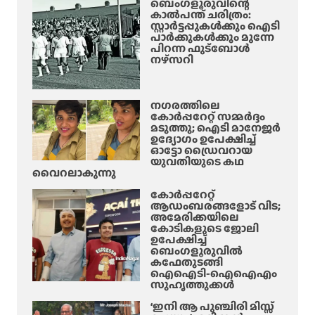
ബെംഗളൂരുവിന്റെ
കാൽപന്ത് ചരിത്രം:
സ്റ്റാർട്ടപ്പുകൾക്കും ഐടി
പാർക്കുകൾക്കും മുന്നേ
പിറന്ന ഫുട്ബോൾ
നഴ്സറി
നഗരത്തിലെ
കോർപ്പറേറ്റ് സമ്മർദ്ദം
മടുത്തു; ഐടി മാനേജർ
ഉദ്യോഗം ഉപേക്ഷിച്ച്
ഓട്ടോ ഡ്രൈവറായ
യുവതിയുടെ കഥ
വൈറലാകുന്നു
കോർപ്പറേറ്റ്
ആഡംബരങ്ങളോട് വിട;
അമേരിക്കയിലെ
കോടികളുടെ ജോലി
ഉപേക്ഷിച്ച്
ബെംഗളൂരുവിൽ
കഫേതുടങ്ങി
ഐഐടി-ഐഐഎം
സുഹൃത്തുക്കൾ
‘ഇനി ആ പുഞ്ചിരി മിസ്സ്