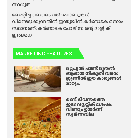
സാധ്യത
മോഷ്ടിച്ച മൊബൈൽ ഫോണുകൾ
വീണ്ടെടുക്കുന്നതിൽ ഇന്ത്യയിൽ കർണാടക ഒന്നാം
സ്ഥാനത്ത്; കർണാടക പോലീസിന്റെ ‘മാജിക്’
ഇങ്ങനെ
MARKETING FEATURES
മ്യൂച്വൽ ഫണ്ട് മുതൽ
ആദായ നികുതി വരെ;
ജൂണിൽ ഈ കാര്യങ്ങൾ
മാറും,
രണ്ട് ദിവസത്തെ
ഇടവേളയ്ക്ക് ശേഷം
വീണ്ടും ഉയർന്ന്
സ്വർണവില