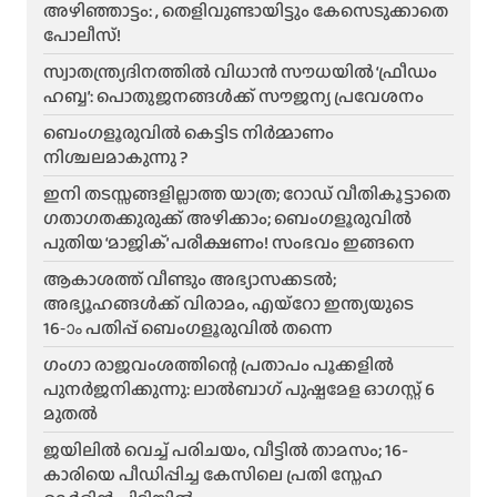
അഴിഞ്ഞാട്ടം: , തെളിവുണ്ടായിട്ടും കേസെടുക്കാതെ
പോലീസ്!
സ്വാതന്ത്ര്യദിനത്തിൽ വിധാൻ സൗധയിൽ ‘ഫ്രീഡം
ഹബ്ബ’: പൊതുജനങ്ങൾക്ക് സൗജന്യ പ്രവേശനം
ബെംഗളൂരുവിൽ കെട്ടിട നിർമ്മാണം
നിശ്ചലമാകുന്നു ?
ഇനി തടസ്സങ്ങളില്ലാത്ത യാത്ര; റോഡ് വീതികൂട്ടാതെ
ഗതാഗതക്കുരുക്ക് അഴിക്കാം; ബെംഗളൂരുവിൽ
പുതിയ ‘മാജിക്’ പരീക്ഷണം! സംഭവം ഇങ്ങനെ
ആകാശത്ത് വീണ്ടും അഭ്യാസക്കടൽ;
അഭ്യൂഹങ്ങൾക്ക് വിരാമം, എയ്റോ ഇന്ത്യയുടെ
16-ാം പതിപ്പ് ബെംഗളൂരുവിൽ തന്നെ
ഗംഗാ രാജവംശത്തിന്റെ പ്രതാപം പൂക്കളിൽ
പുനർജനിക്കുന്നു: ലാൽബാഗ് പുഷ്പമേള ഓഗസ്റ്റ് 6
മുതൽ
ജയിലിൽ വെച്ച് പരിചയം, വീട്ടിൽ താമസം; 16-
കാരിയെ പീഡിപ്പിച്ച കേസിലെ പ്രതി സ്നേഹ