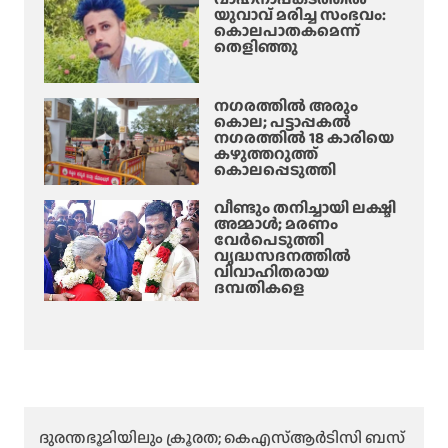
യുവാവ് മരിച്ച സംഭവം:
കൊലപാതകമെന്ന്
തെളിഞ്ഞു
നഗരത്തിൽ അരും
കൊല; പട്ടാപ്പകൽ
നഗരത്തിൽ 18 കാരിയെ
കഴുത്തറുത്ത്
കൊലപ്പെടുത്തി
വീണ്ടും തനിച്ചായി ലക്ഷ്മി
അമ്മാള്‍; മരണം
വേർപെടുത്തി
വൃദ്ധസദനത്തില്‍
വിവാഹിതരായ
ദമ്പതികളെ
ദുരന്തഭൂമിയിലും ക്രൂരത; കെഎസ്ആർടിസി ബസ്