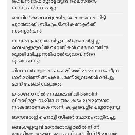
ഹെലന്‍ ഓഫ് സ്പാര്‍ട്ടയുടെ ലൈസന്‍സ്
സസ്‌പെന്‍ഡ് ചെയ്തു
ബസിൽ കയറാൻ ശ്രമിച്ച യാചകനെ ചവിട്ടി
പുറത്താക്കി; ബി.എം.ടി.സി കണ്ടക്ടർക്ക്
സസ്പെൻഷൻ
സ്വവർഗപ്രണയം വീട്ടുകാർ അംഗരിച്ചില്ല:
ബെംഗളൂരുവിൽ യുവതികൾ ഒരേ മരത്തിൽ
തൂങ്ങിമരിച്ചു; സമീപത്ത് യുവാവിൻ്റെ
മൃതദേഹവും
പിറന്നാൾ ആഘോഷം കഴിഞ്ഞ് മടങ്ങവേ മഹീന്ദ്ര
ഥാർ മറിഞ്ഞ് അപകടം; രണ്ട് യുവാക്കൾ മരിച്ചു;
മൂന്ന് പേർക്ക് ഗുരുതരം
ഇതാണോ നീതി? നമ്മുടെ ജീവിതത്തിന്
വിലയില്ലേ?: റാപ്പിഡോ അപകടം മൂലമുണ്ടായ
നരകയാതനകൾ സാനി കൃഷ്ണ വെളിപ്പെടുത്തുന്നു!
ബസവരാജ് ഹൊറട്ടി സ്പീക്കർ സ്ഥാനം രാജിവച്ചു
ബെംഗളൂരു വിമാനത്താവളത്തിൽ നിന്ന്
കോഴിക്കോട്ടേക്ക് ഫ്ലൈബസ് സർവീസ് 15 മുതൽ;