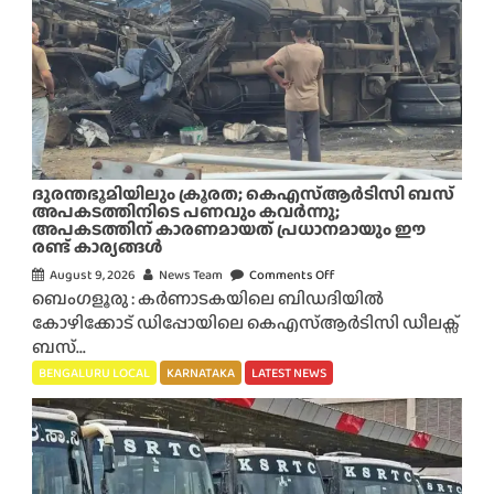
ദുരന്തഭൂമിയിലും ക്രൂരത; കെഎസ്ആർടിസി ബസ്
അപകടത്തിനിടെ പണവും കവർന്നു;
അപകടത്തിന് കാരണമായത് പ്രധാനമായും ഈ
രണ്ട് കാര്യങ്ങൾ
August 9, 2026
News Team
Comments Off
o
ബെംഗളൂരു : കർണാടകയിലെ ബിഡദിയിൽ
n
കോഴിക്കോട് ഡിപ്പോയിലെ കെഎസ്ആർടിസി ഡീലക്സ്
ദു
ബസ്...
ര
ന്ത
BENGALURU LOCAL
KARNATAKA
LATEST NEWS
ഭൂ
മി
യി
ലും
ക്രൂ