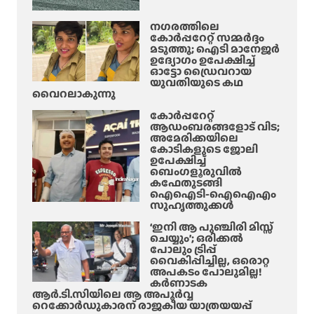
നഗരത്തിലെ
കോർപ്പറേറ്റ് സമ്മർദ്ദം
മടുത്തു; ഐടി മാനേജർ
ഉദ്യോഗം ഉപേക്ഷിച്ച്
ഓട്ടോ ഡ്രൈവറായ
യുവതിയുടെ കഥ
വൈറലാകുന്നു
കോർപ്പറേറ്റ്
ആഡംബരങ്ങളോട് വിട;
അമേരിക്കയിലെ
കോടികളുടെ ജോലി
ഉപേക്ഷിച്ച്
ബെംഗളൂരുവിൽ
കഫേതുടങ്ങി
ഐഐടി-ഐഐഎം
സുഹൃത്തുക്കൾ
‘ഇനി ആ പുഞ്ചിരി മിസ്സ്
ചെയ്യും’; ഒരിക്കൽ
പോലും ട്രിപ്പ്
വൈകിപ്പിച്ചില്ല, ഒരൊറ്റ
അപകടം പോലുമില്ല!
കർണാടക
ആർ.ടി.സിയിലെ ആ അപൂർവ്വ
റെക്കോർഡുകാരന് രാജകീയ യാത്രയയപ്പ്