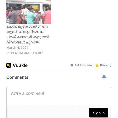
കണ്ടെത്തിയതെന്നും
കണ്ണൂർ എടക്കാട് സ്വദേശി
അദ്ദേഹം
അസ്ലമിനേയും 6
വ്യക്തമാക്കി. മാർച്ച് 25 നു
ജീവനക്കാരെയുമാണ് 20
ഏഴു തവണ സൗദിയുടെ
പേരടങ്ങിയ സംഘം
വിവിധ ഭാഗങ്ങളിലായി
മർദ്ദിച്ചത്. ഇതേ ഹോട്ടലിൽ
പെൺകുട്ടികൾക്ക് നേരെ
ഹൂദികളുടെ ആക്രമണം
ജോലി ചെയ്തിരുന്ന
ആസിഡ് ആക്രമണം;
നടന്നിരുന്നുവെങ്കിലും
മംഗലാപുരം
പ്രതി മലയാളി, കൂടുതൽ
ഇവയെല്ലാം ലക്ഷ്യ
സ്വദേശികളായ സമീറും
വിവരങ്ങൾ പുറത്ത്
സ്ഥാനത്തെത്തുന്നതിനു
ഹമീദും തമ്മിൽ
March 4, 2024
മുൻപുതന്നെ സൗദിയുടെ
ശനിയാഴ്‌ച വൈകുന്നേരം
In "BENGALURU LOCAL"
പ്രതിരോധ സേന
അടിപിടി നടന്നിരുന്നു.
തകർത്തിരുന്നു.
ആശുപത്രിയിലുള്ള
മലയാളികള്‍…
ഹമീദിന്റെ സുഹൃത്തുക്കൾ
എന്ന പേരിൽ
എത്തിയവരാണ് രാത്രി 11
മണിക്ക് ഹോട്ടലിൽ
അതിക്രമിച്ച് കയറി
മർദ്ദനം അഴിച്ചു…