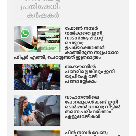
പ്രതിഷേധിച്ച്
കർഷകർ
ഫോൺ നമ്പർ
നൽകാതെ ഇനി
വാട്‌സ്ആപ്പ് ചാറ്റ്
ചെയ്യാം;
ഉപയോക്താക്കൾ
കാത്തിരുന്ന സുപ്രധാന
ഫീച്ചർ എത്തി, ചെയ്യേണ്ടത് ഇത്രമാത്രം
അക്കൗണ്ടിൽ
പണമില്ലെങ്കിലും ഇനി
യുപിഐ വഴി
പണമടയ്ക്കാം
വാഹനത്തിലെ
പോറലുകൾ കണ്ട് ഇനി
ടെൻഷൻ വേണ്ട; വീട്ടിൽ
തന്നെ പരിഹരിക്കാം
എളുപ്പവഴികൾ
പിൻ നമ്പർ വേണ്ട;