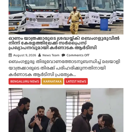
ര
ത
;
കെ
എ
ഓണം യാത്രക്കാരുടെ ശ്രദ്ധയ്ക്ക്! ബെംഗളൂരുവിൽ
സ്
നിന്ന് കേരളത്തിലേക്ക് സർപ്രൈസ്
ആ
പ്രഖ്യാപനവുമായി കർണാടക ആർടിസി
ർ
August 9, 2026
News Team
Comments Off
o
ടി
ബെംഗളൂരു: തിരുവോണത്തോടനുബന്ധിച്ച് മലയാളി
n
സി
യാത്രക്കാരുടെ തിരക്ക് പരിഹരിക്കുന്നതിനായി
ഓ
ബ
കർണാടക ആർടിസി പ്രത്യേക...
ണം
സ്
യാ
BENGALURU NEWS
KARNATAKA
LATEST NEWS
അ
ത്ര
പ
ക്കാ
ക
രു
ട
ടെ
ത്തി
ശ്ര
നി
ദ്ധ
ടെ
യ്ക്ക്
പ