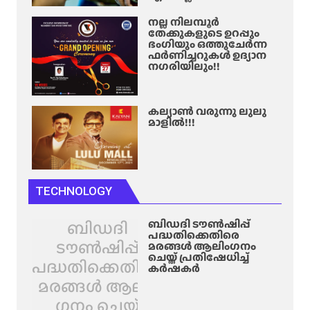
നല്ല നിലമ്പൂർ
തേക്കുകളുടെ ഉറപ്പും
ഭംഗിയും ഒത്തുചേർന്ന
ഫർണിച്ചറുകൾ ഉദ്യാന
നഗരിയിലും!!
കല്യാൺ വരുന്നു ലുലു
മാളിൽ!!!
TECHNOLOGY
ബിഡദി
ബിഡദി ടൗൺഷിപ്പ്
പദ്ധതിക്കെതിരെ
ടൗൺഷിപ്പ്
മരങ്ങൾ ആലിം​ഗനം
ചെയ്ത് പ്രതിഷേധിച്ച്
പദ്ധതിക്കെതിരെ
കർഷകർ
മരങ്ങൾ ആലിം​
ഗനം ചെയ്ത്