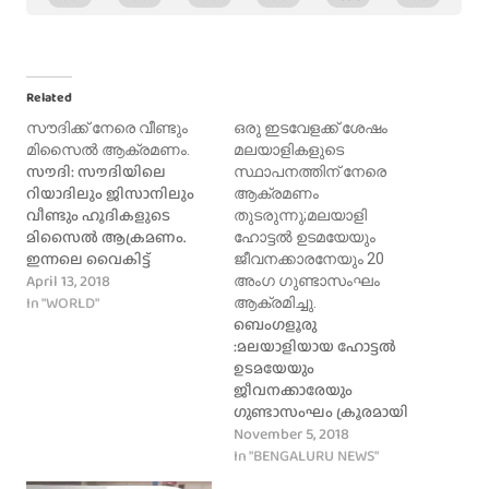
Related
സൗദിക്ക് നേരെ വീണ്ടും
ഒരു ഇടവേളക്ക് ശേഷം
മിസൈൽ ആക്രമണം.
മലയാളികളുടെ
സൗദി: സൗദിയിലെ
സ്ഥാപനത്തിന് നേരെ
റിയാദിലും ജിസാനിലും
ആക്രമണം
വീണ്ടും ഹൂദികളുടെ
തുടരുന്നു;മലയാളി
മിസൈൽ ആക്രമണം.
ഹോട്ടൽ ഉടമയേയും
ഇന്നലെ വൈകിട്ട്
ജീവനക്കാരനേയും 20
അഞ്ചരയോടെ തൊടുത്ത
April 13, 2018
അംഗ ഗുണ്ടാസംഘം
മിസൈല്‍
In "WORLD"
ആക്രമിച്ചു.
ലക്ഷ്യത്തിലെത്തും മുന്‍പ്
ബെംഗളൂരു
വ്യോമപ്രതിരോധസേന
:മലയാളിയായ ഹോട്ടൽ
തകര്‍ത്തതായി സഖ്യ
ഉടമയേയും
സേനാ വ്യക്താവ് തുർക്കി
ജീവനക്കാരേയും
അൽ മാലിക്കി അറിയിച്ചു.
ഗുണ്ടാസംഘം ക്രൂരമായി
ഇറാന്‍ മുദ്രകളുള്ള
മർദ്ദിച്ചതായി പരാതി.
November 5, 2018
മിസൈലുകളുടെ
കസവനഹള്ളിയിലെ
In "BENGALURU NEWS"
അവശിഷ്ടമാണ്
ബാർബിക്യു ഹോട്ടൽ ഉടമ