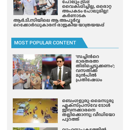
പോലും ട്രിപ്പ്
വൈകിപ്പിച്ചില്ല, ഒരൊറ്റ
അപകടം പോലുമില്ല!
കർണാടക
ആർ.ടി.സിയിലെ ആ അപൂർവ്വ
റെക്കോർഡുകാരന് രാജകീയ യാത്രയയപ്പ്
MOST POPULAR CONTENT
‘സച്ചിന്‍റെ
ഭാരതരത്ന
തിരിച്ചെടുക്കണം’;
വസതിക്ക്
മുൻപിൽ
പ്രതിഷേധം
ബെംഗളൂരു-മൈസൂരു
എക്‌സ്‌പ്രസ്‌വേ ടോൾ
ജീവനക്കാരനെ
തല്ലിക്കൊന്നു; വീഡിയോ
പുറത്ത്
വാഹനാപകടത്തിൽ