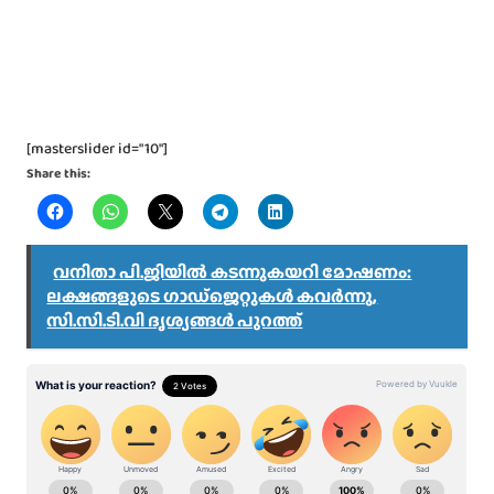
[masterslider id="10"]
Share this:
വനിതാ പി.ജിയിൽ കടന്നുകയറി മോഷണം:
ലക്ഷങ്ങളുടെ ഗാഡ്‌ജെറ്റുകൾ കവർന്നു,
സി.സി.ടി.വി ദൃശ്യങ്ങൾ പുറത്ത്