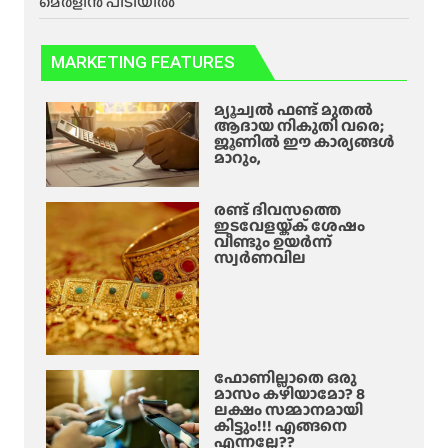
മെർളിൻ പിടിയിൽ
MARKETING FEATURES
മ്യൂച്വൽ ഫണ്ട് മുതൽ
ആദായ നികുതി വരെ;
ജൂണിൽ ഈ കാര്യങ്ങൾ
മാറും,
രണ്ട് ദിവസത്തെ
ഇടവേളയ്ക്ക് ശേഷം
വീണ്ടും ഉയർന്ന്
സ്വർണവില
ഫോണില്ലാതെ ഒരു
മാസം കഴിയാമോ? 8
ലക്ഷം സമ്മാനമായി
കിട്ടും!!! എങ്ങനെ
എന്നല്ലേ??