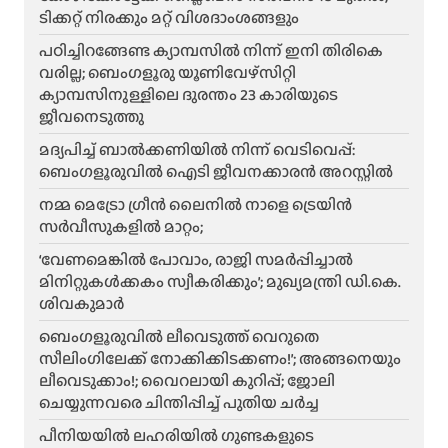
ടിക്കറ്റ് നിരക്കും മറ്റ് വിശദാംശങ്ങളും
പഠിച്ചിറങ്ങേണ്ട ക്യാമ്പസിൽ നിന്ന് ഇനി തിരികെ
വരില്ല; ബെംഗളൂരു യൂണിവേഴ്സിറ്റി
ക്യാമ്പസിനുള്ളിലെ ദുരന്തം 23 കാരിയുടെ
ജീവനെടുത്തു
മദ്യപിച്ച് ബാൽക്കണിയിൽ നിന്ന് വെടിവെപ്പ്:
ബെംഗളൂരുവിൽ ഐടി ജീവനക്കാരൻ അറസ്റ്റിൽ
നമ്മ മെട്രോ ഗ്രീൻ ലൈനിൽ നാളെ ട്രെയിൻ
സർവീസുകളിൽ മാറ്റം;
‘വേണമെങ്കിൽ പോവാം, രാജി സമർപ്പിച്ചാൽ
മിനിറ്റുകൾക്കകം സ്വീകരിക്കും’; മുഖ്യമന്ത്രി ഡി.കെ.
ശിവകുമാർ
ബെം​ഗളൂരുവിൽ ലീവെടുത്ത് വെറുതെ
സീലിംഗിലേക്ക് നോക്കിക്കിടക്കണം!’; അങ്ങനെയും
ലീവെടുക്കാം!; വൈറലായി കുറിപ്പ്; ജോലി
ചെയ്യുന്നവരെ ചിന്തിപ്പിച്ച് പുതിയ ചർച്ച
പീനിയയിൽ ലഹരിയിൽ ഗുണ്ടകളുടെ