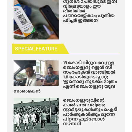
ഗൂഗിൾ പേയിലൂടെ ഇനി
വിരലടയാളം ഈ
രീതിയിൽ
പണമയയ്ക്കാം; പുതിയ
ഫീച്ചർ ഇങ്ങനെ
SPECIAL FEATURE
13 കോടി വിറ്റുവരവുള്ള
ബെംഗളൂരു ജെൻ സി
സംരംഭകൻ വാങ്ങിയത്
1.8 കോടിയുടെ ഫ്ലാറ്റ്;
‘ഇതൊരു തുടക്കം മാത്രം
എന്ന് ബെംഗളൂരു യുവ
സംരംഭകൻ
ബെംഗളൂരുവിന്റെ
കാൽപന്ത് ചരിത്രം:
സ്റ്റാർട്ടപ്പുകൾക്കും ഐടി
പാർക്കുകൾക്കും മുന്നേ
പിറന്ന ഫുട്ബോൾ
നഴ്സറി