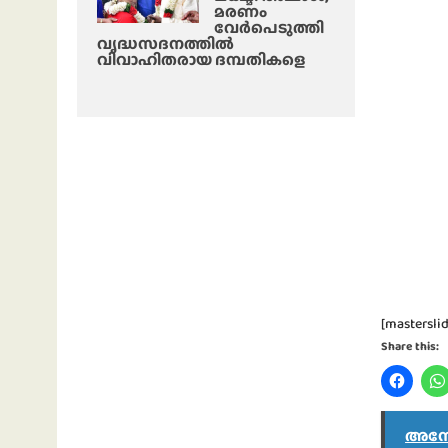
മരണം
വേർപെടുത്തി
വൃദ്ധസദനത്തില്‍
വിവാഹിതരായ ദമ്പതികളെ
[masterslid
Share this:
അന്വ