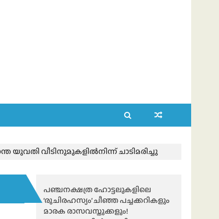
്ത യുവതി വീടിനുമുകളിൽനിന്ന് ചാടിമരിച്ചു
പഞ്ചനക്ഷത്ര ഹോട്ടലുകളിലെ
‘രുചിരഹസ്യം’ ചീഞ്ഞ പച്ചക്കറികളും
മാരക രാസവസ്തുക്കളും!