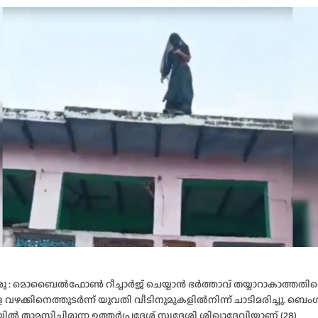
 : മൊബൈൽഫോൺ റീച്ചാർജ് ചെയ്യാൻ ഭർത്താവ് തയ്യാറാകാത്തതിന്
 വഴക്കിനെത്തുടർന്ന് യുവതി വീടിനുമുകളിൽനിന്ന് ചാടിമരിച്ചു. ബെം
യിൽ താമസിച്ചിരുന്ന ഉത്തർപ്രദേശ് സ്വദേശി ശിഖാദേവിയാണ് (28)