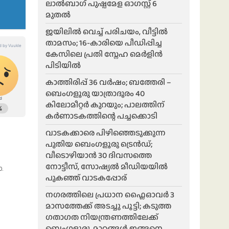
ലാൽബാഗ് പുഷ്പമേള ഓഗസ്റ്റ് 6
മുതൽ
ജയിലിൽ വെച്ച് പരിചയം, വീട്ടിൽ
താമസം; 16-കാരിയെ പീഡിപ്പിച്ച
കേസിലെ പ്രതി സ്നേഹ മെർളിൻ
പിടിയിൽ
കാത്തിരിപ്പ് 36 വർഷം; ബത്തേരി –
ബെംഗളൂരു യാത്രാദൂരം 40
കിലോമീറ്റർ കുറയും; പാലത്തിന്
കർണാടകത്തിന്റെ പച്ചക്കൊടി
വാടകക്കാരെ പിഴിഞ്ഞെടുക്കുന്ന
പുതിയ ബെംഗളൂരു ട്രെൻഡ്;
വീടൊഴിയാൻ 30 ദിവസത്തെ
നോട്ടീസ്, സോഷ്യൽ മീഡിയയിൽ
.
പുകഞ്ഞ് വാടകപ്പോര്
ന​ഗരത്തിലെ പ്രധാന ഫ്ലൈഓവർ 3
മാസത്തേക്ക് അടച്ചു പൂട്ടി; കടുത്ത
ഗതാഗത നിയന്ത്രണത്തിലേക്ക്
ബെംഗളൂരു, മാറ്റങ്ങൾ ഇങ്ങനെ