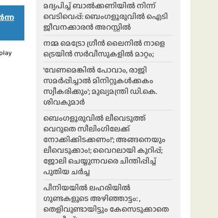
മദ്യപിച്ച് ബാൽക്കണിയിൽ നിന്ന്
വെടിവെപ്പ്: ബെംഗളൂരുവിൽ ഐടി
ർന്ന
ജീവനക്കാരൻ അറസ്റ്റിൽ
നമ്മ മെട്രോ ഗ്രീൻ ലൈനിൽ നാളെ
play
ട്രെയിൻ സർവീസുകളിൽ മാറ്റം;
‘വേണമെങ്കിൽ പോവാം, രാജി
സമർപ്പിച്ചാൽ മിനിറ്റുകൾക്കകം
സ്വീകരിക്കും’; മുഖ്യമന്ത്രി ഡി.കെ.
ശിവകുമാർ
ബെം​ഗളൂരുവിൽ ലീവെടുത്ത്
വെറുതെ സീലിംഗിലേക്ക്
നോക്കിക്കിടക്കണം!’; അങ്ങനെയും
ലീവെടുക്കാം!; വൈറലായി കുറിപ്പ്;
ജോലി ചെയ്യുന്നവരെ ചിന്തിപ്പിച്ച്
പുതിയ ചർച്ച
പീനിയയിൽ ലഹരിയിൽ
ഗുണ്ടകളുടെ അഴിഞ്ഞാട്ടം: ,
തെളിവുണ്ടായിട്ടും കേസെടുക്കാതെ