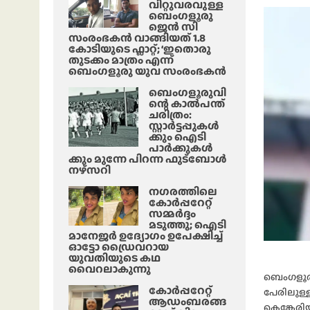
വിറ്റുവരവുള്ള
ബെംഗളൂരു
ജെൻ സി
സംരംഭകൻ വാങ്ങിയത് 1.8
കോടിയുടെ ഫ്ലാറ്റ്; ‘ഇതൊരു
തുടക്കം മാത്രം എന്ന്
ബെംഗളൂരു യുവ സംരംഭകൻ
ബെംഗളൂരുവി
ന്റെ കാൽപന്ത്
ചരിത്രം:
സ്റ്റാർട്ടപ്പുകൾ
ക്കും ഐടി
പാർക്കുകൾ
ക്കും മുന്നേ പിറന്ന ഫുട്ബോൾ
നഴ്സറി
നഗരത്തിലെ
കോർപ്പറേറ്റ്
സമ്മർദ്ദം
മടുത്തു; ഐടി
മാനേജർ ഉദ്യോഗം ഉപേക്ഷിച്ച്
ഓട്ടോ ഡ്രൈവറായ
യുവതിയുടെ കഥ
വൈറലാകുന്നു
ബെംഗളൂരു
കോർപ്പറേറ്റ്
പേരിലുള്ള
ആഡംബരങ്ങ
കെങ്കേരി