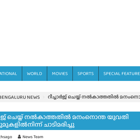
ATIONAL
WORLD
MOVIES
SPORTS
SPECIAL FEATURE
റീച്ചാർജ് ചെയ്ത് നൽകാത്തതിൽ മനംനൊന
BENGALURU NEWS
ാർജ് ചെയ്ത് നൽകാത്തതിൽ മനംനൊന്ത യുവതി
ുമുകളിൽനിന്ന് ചാടിമരിച്ചു
thsago
News Team