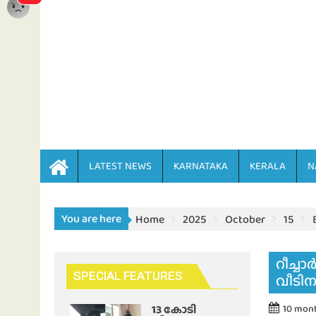
LATEST NEWS
KARNATAKA
KERALA
N
You are here
Home
2025
October
15
റീച്ച
SPECIAL FEATURES
വീടിന
13 കോടി
10 mon