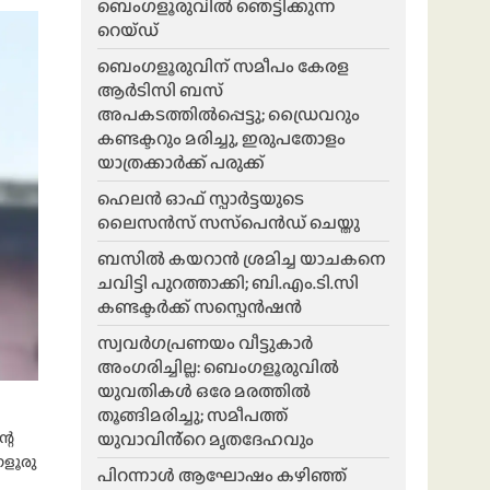
ബെംഗളൂരുവിൽ ഞെട്ടിക്കുന്ന
റെയ്ഡ്
ബെംഗളൂരുവിന് സമീപം കേരള
ആർടിസി ബസ്
അപകടത്തിൽപ്പെട്ടു; ഡ്രൈവറും
കണ്ടക്ടറും മരിച്ചു, ഇരുപതോളം
യാത്രക്കാർക്ക് പരുക്ക്
ഹെലന്‍ ഓഫ് സ്പാര്‍ട്ടയുടെ
ലൈസന്‍സ് സസ്‌പെന്‍ഡ് ചെയ്തു
ബസിൽ കയറാൻ ശ്രമിച്ച യാചകനെ
ചവിട്ടി പുറത്താക്കി; ബി.എം.ടി.സി
കണ്ടക്ടർക്ക് സസ്പെൻഷൻ
സ്വവർഗപ്രണയം വീട്ടുകാർ
അംഗരിച്ചില്ല: ബെംഗളൂരുവിൽ
യുവതികൾ ഒരേ മരത്തിൽ
തൂങ്ങിമരിച്ചു; സമീപത്ത്
യുവാവിൻ്റെ മൃതദേഹവും
റെ
ഗളൂരു
പിറന്നാൾ ആഘോഷം കഴിഞ്ഞ്