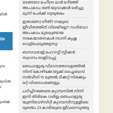
മടങ്ങവേ മഹീന്ദ്ര ഥാർ മറിഞ്ഞ്
അപകടം; രണ്ട് യുവാക്കൾ മരിച്ചു;
മൂന്ന് പേർക്ക് ഗുരുതരം
്മിൽ
ഇതാണോ നീതി? നമ്മുടെ
ജീവിതത്തിന് വിലയില്ലേ?: റാപ്പിഡോ
അപകടം മൂലമുണ്ടായ
നരകയാതനകൾ സാനി കൃഷ്ണ
സും
വെളിപ്പെടുത്തുന്നു!
ബസവരാജ് ഹൊറട്ടി സ്പീക്കർ
സ്ഥാനം രാജിവച്ചു
ബെംഗളൂരു വിമാനത്താവളത്തിൽ
ന്ന
നിന്ന് കോഴിക്കോട്ടേക്ക് ഫ്ലൈബസ്
സർവീസ് 15 മുതൽ; ടിക്കറ്റ് നിരക്കും
ൂരുവിൽ
മറ്റ് വിശദാംശങ്ങളും
െ
പഠിച്ചിറങ്ങേണ്ട ക്യാമ്പസിൽ നിന്ന്
ഇനി തിരികെ വരില്ല; ബെംഗളൂരു
യൂണിവേഴ്സിറ്റി ക്യാമ്പസിനുള്ളിലെ
റോറിൽ
ദുരന്തം 23 കാരിയുടെ ജീവനെടുത്തു