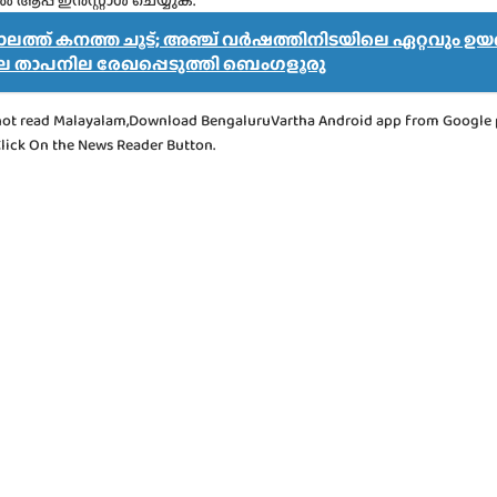
്പ് ഇൻസ്റ്റാൾ ചെയ്യുക.
കാലത്ത് കനത്ത ചൂട്; അഞ്ച് വർഷത്തിനിടയിലെ ഏറ്റവും ഉയ
 താപനില രേഖപ്പെടുത്തി ബെംഗളൂരു
not read Malayalam,Download BengaluruVartha Android app from Google 
Click On the News Reader Button.