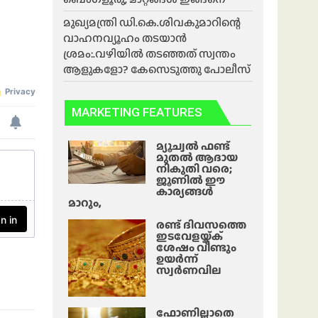
മുഖ്യമന്ത്രി ഡി.കെ.ശിവകുമാറിന്റെ
വാഹനവ്യൂഹം തടയാൻ
ശ്രമം:.വഴിയിൽ തടഞ്ഞത് സ്വന്തം
ആളുകളോ? കേസെടുത്തു പോലീസ്
MARKETING FEATURES
മ്യൂച്വൽ ഫണ്ട്
മുതൽ ആദായ
നികുതി വരെ;
ജൂണിൽ ഈ
കാര്യങ്ങൾ
മാറും,
രണ്ട് ദിവസത്തെ
ഇടവേളയ്ക്ക്
ശേഷം വീണ്ടും
ഉയർന്ന്
സ്വർണവില
ഫോണില്ലാതെ