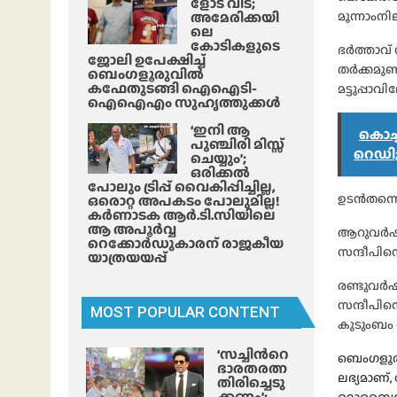
ളോട് വിട;
അമേരിക്കയി
മൂന്നാംനി
ലെ
കോടികളുടെ
ഭർത്താവ്
ജോലി ഉപേക്ഷിച്ച്
തർക്കമുണ
ബെംഗളൂരുവിൽ
കഫേതുടങ്ങി ഐഐടി-
മട്ടുപ്പാ
ഐഐഎം സുഹൃത്തുക്കൾ
‘ഇനി ആ
കൊച്ച
പുഞ്ചിരി മിസ്സ്
റെഡി;
ചെയ്യും’;
ഒരിക്കൽ
പോലും ട്രിപ്പ് വൈകിപ്പിച്ചില്ല,
ഉടൻതന്നെ
ഒരൊറ്റ അപകടം പോലുമില്ല!
കർണാടക ആർ.ടി.സിയിലെ
ആ അപൂർവ്വ
ആറുവർഷം
റെക്കോർഡുകാരന് രാജകീയ
സന്ദീപിന
യാത്രയയപ്പ്
രണ്ടുവർ
സന്ദീപിന
MOST POPULAR CONTENT
കുടുംബം 
‘സച്ചിന്‍റെ
ബെംഗളൂരു
ഭാരതരത്ന
ലഭ്യമാണ്
തിരിച്ചെടു
ക്കണം’;