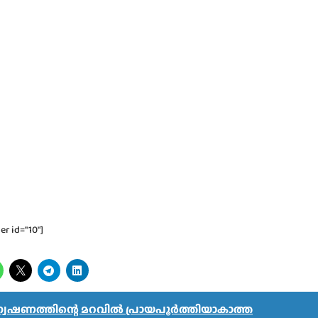
er id="10"]
േഷണത്തിന്റെ മറവിൽ പ്രായപൂർത്തിയാകാത്ത