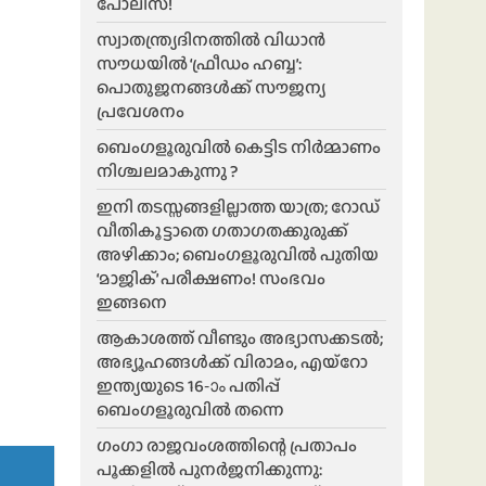
പോലീസ്!
സ്വാതന്ത്ര്യദിനത്തിൽ വിധാൻ
സൗധയിൽ ‘ഫ്രീഡം ഹബ്ബ’:
പൊതുജനങ്ങൾക്ക് സൗജന്യ
പ്രവേശനം
ബെംഗളൂരുവിൽ കെട്ടിട നിർമ്മാണം
നിശ്ചലമാകുന്നു ?
ഇനി തടസ്സങ്ങളില്ലാത്ത യാത്ര; റോഡ്
വീതികൂട്ടാതെ ഗതാഗതക്കുരുക്ക്
അഴിക്കാം; ബെംഗളൂരുവിൽ പുതിയ
‘മാജിക്’ പരീക്ഷണം! സംഭവം
ഇങ്ങനെ
ആകാശത്ത് വീണ്ടും അഭ്യാസക്കടൽ;
അഭ്യൂഹങ്ങൾക്ക് വിരാമം, എയ്റോ
ഇന്ത്യയുടെ 16-ാം പതിപ്പ്
ബെംഗളൂരുവിൽ തന്നെ
ഗംഗാ രാജവംശത്തിന്റെ പ്രതാപം
പൂക്കളിൽ പുനർജനിക്കുന്നു: