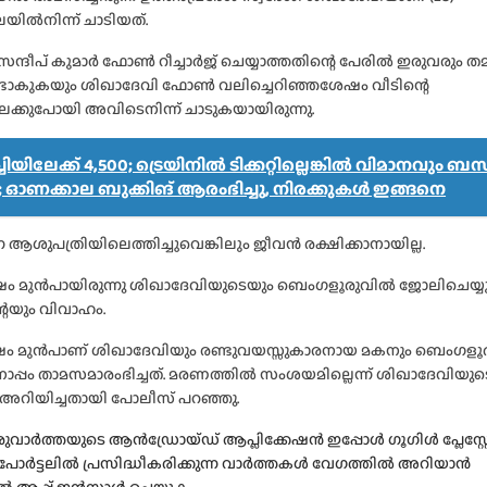
ലയിൽനിന്ന് ചാടിയത്.
 സന്ദീപ് കുമാർ ഫോൺ റീച്ചാർജ് ചെയ്യാത്തതിന്റെ പേരിൽ ഇരുവരും തമ
്ടാകുകയും ശിഖാദേവി ഫോൺ വലിച്ചെറിഞ്ഞശേഷം വീടിന്റെ
വിലേക്കുപോയി അവിടെനിന്ന് ചാടുകയായിരുന്നു.
ിയിലേക്ക് 4,500; ട്രെയിനിൽ ടിക്കറ്റില്ലെങ്കിൽ വിമാനവും ബ
 ഓണക്കാല ബുക്കിങ് ആരംഭിച്ചു, നിരക്കുകൾ ഇങ്ങനെ
 ആശുപത്രിയിലെത്തിച്ചുവെങ്കിലും ജീവൻ രക്ഷിക്കാനായില്ല.
 മുൻപായിരുന്നു ശിഖാദേവിയുടെയും ബെംഗളൂരുവിൽ ജോലിചെയ്യു
്റെയും വിവാഹം.
ഷം മുൻപാണ് ശിഖാദേവിയും രണ്ടുവയസ്സുകാരനായ മകനും ബെംഗള
ൊപ്പം താമസമാരംഭിച്ചത്. മരണത്തിൽ സംശയമില്ലെന്ന് ശിഖാദേവിയുട
അറിയിച്ചതായി പോലീസ് പറഞ്ഞു.
വാർത്തയുടെ ആൻഡ്രോയ്ഡ് ആപ്ലിക്കേഷൻ ഇപ്പോൾ ഗൂഗിൾ പ്ലേസ്റ്
, പോർട്ടലിൽ പ്രസിദ്ധീകരിക്കുന്ന വാർത്തകൾ വേഗത്തിൽ അറിയാൻ