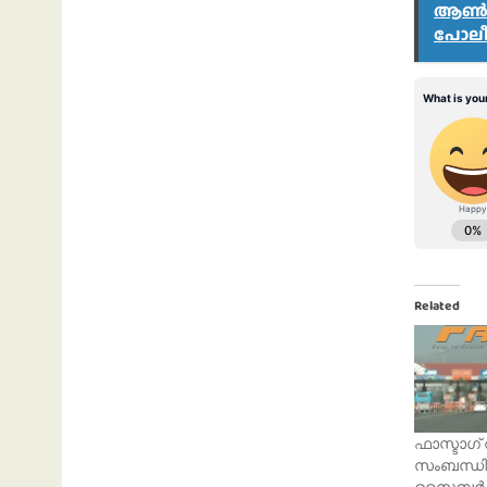
ആൺകു
പോലീസ
Related
ഫാസ്ടാഗ് റ
സംബന്ധിച്
സൈബർ സ