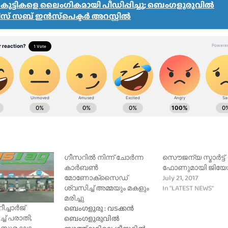
ട്ടികളെ ലൈംഗികമായി പീഡിപ്പിച്ചു; ബെംഗളൂരുവിൽ
് സബ് ഇൻസ്‌പെക്ടർ അറസ്റ്റിൽ
ഗീസറിൽ നിന്ന് ചോർന്ന
സൌജന്യ സ്മാര്‍ട്ട്‌
കാർബൺ
ഫോണുമായി ജിയോ
July 21, 2017
മോണോക്‌സൈഡ്
In "LATEST NEWS"
ശ്വസിച്ച് അമ്മയും മകളും
മരിച്ചു
ബെംഗളൂരു : വടക്കൻ
ീച്ചാർജ്
ബെംഗളൂരുവിൽ
ച് പരാതി;
ുരക്ഷാ