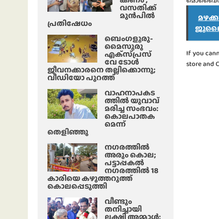
മൊബൈൽ ആപ
വസതിക്ക്
മുൻപിൽ
മഴക്
പ്രതിഷേധം
ജൂലൈ
ബെംഗളൂരു-
മൈസൂരു
If you can
എക്‌സ്‌പ്രസ്‌
വേ ടോൾ
store and 
ജീവനക്കാരനെ തല്ലിക്കൊന്നു;
വീഡിയോ പുറത്ത്
വാഹനാപകട
ത്തിൽ യുവാവ്
മരിച്ച സംഭവം:
കൊലപാതക
മെന്ന്
തെളിഞ്ഞു
നഗരത്തിൽ
അരും കൊല;
പട്ടാപ്പകൽ
നഗരത്തിൽ 18
കാരിയെ കഴുത്തറുത്ത്
കൊലപ്പെടുത്തി
വീണ്ടും
തനിച്ചായി
ലക്ഷ്മി അമ്മാള്‍;