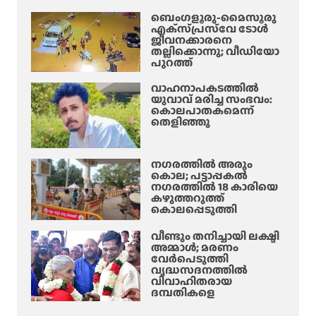
ബെംഗളൂരു-മൈസൂരു
എക്‌സ്‌പ്രസ്‌വേ ടോൾ
ജീവനക്കാരനെ
തല്ലിക്കൊന്നു; വീഡിയോ
പുറത്ത്
വാഹനാപകടത്തിൽ
യുവാവ് മരിച്ച സംഭവം:
കൊലപാതകമെന്ന്
തെളിഞ്ഞു
നഗരത്തിൽ അരും
കൊല; പട്ടാപ്പകൽ
നഗരത്തിൽ 18 കാരിയെ
കഴുത്തറുത്ത്
കൊലപ്പെടുത്തി
വീണ്ടും തനിച്ചായി ലക്ഷ്മി
അമ്മാള്‍; മരണം
വേർപെടുത്തി
വൃദ്ധസദനത്തില്‍
വിവാഹിതരായ
ദമ്പതികളെ