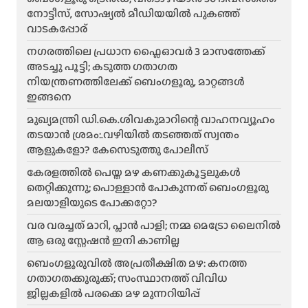
നോട്ടീസ്, സോഷ്യൽ മീഡിയയിൽ പുകഞ്ഞ്
വാടകപ്പോര്
ന​ഗരത്തിലെ പ്രധാന ഫ്ലൈഓവർ 3 മാസത്തേക്ക്
അടച്ചു പൂട്ടി; കടുത്ത ഗതാഗത
നിയന്ത്രണത്തിലേക്ക് ബെംഗളൂരു, മാറ്റങ്ങൾ
ഇങ്ങനെ
മുഖ്യമന്ത്രി ഡി.കെ.ശിവകുമാറിന്റെ വാഹനവ്യൂഹം
തടയാൻ ശ്രമം:.വഴിയിൽ തടഞ്ഞത് സ്വന്തം
ആളുകളോ? കേസെടുത്തു പോലീസ്
കേരളത്തിൽ പെയ്ത മഴ കണക്കുകൂട്ടലുകൾ
തെറ്റിക്കുന്നു; പൊള്ളാൻ പോകുന്നത് ബെംഗളൂരു
മലയാളിയുടെ പോക്കറ്റോ?
വര വരച്ചത് മാറി, പ്ലാൻ പാളി; നമ്മ മെട്രോ ലൈനിൽ
ആ ഒരു സ്റ്റേഷൻ ഇനി കാണില്ല
ബെംഗളൂരുവിൽ അപ്രതീക്ഷിത മഴ: കനത്ത
ഗതാഗതക്കുരുക്ക്; സംസ്ഥാനത്ത് വിവിധ
ജില്ലകളിൽ പരക്കെ മഴ മുന്നറിയിപ്പ്