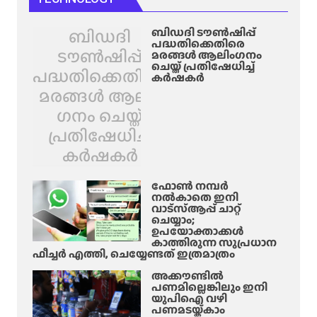
ബിഡദി
ബിഡദി ടൗൺഷിപ്പ്
പദ്ധതിക്കെതിരെ
ടൗൺഷിപ്പ്
മരങ്ങൾ ആലിം​ഗനം
ചെയ്ത് പ്രതിഷേധിച്ച്
പദ്ധതിക്കെതിരെ
കർഷകർ
മരങ്ങൾ ആലിം​
ഗനം ചെയ്ത്
പ്രതിഷേധിച്ച്
കർഷകർ
ഫോൺ നമ്പർ
നൽകാതെ ഇനി
വാട്‌സ്ആപ്പ് ചാറ്റ്
ചെയ്യാം;
ഉപയോക്താക്കൾ
കാത്തിരുന്ന സുപ്രധാന
ഫീച്ചർ എത്തി, ചെയ്യേണ്ടത് ഇത്രമാത്രം
അക്കൗണ്ടിൽ
പണമില്ലെങ്കിലും ഇനി
യുപിഐ വഴി
പണമടയ്ക്കാം