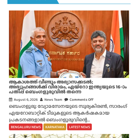
ആകാശത്ത് വീണ്ടും അഭ്യാസക്കടൽ;
അഭ്യൂഹങ്ങൾക്ക് വിരാമം, എയ്റോ ഇന്ത്യയുടെ 16-ാം
പതിപ്പ് ബെംഗളൂരുവിൽ തന്നെ
August 6, 2026
News Team
Comments Off
o
ബെംഗളൂരു: വ്യോമസേനയുടെ സൂര്യകിരൺ, സാരംഗ്
n
എയറോബാറ്റിക് ടീമുകളുടെ ആകർഷകമായ
ആ
പ്രകടനങ്ങളാൽ ബെംഗളൂരുവിന്റെ...
കാ
ശ
BENGALURU NEWS
KARNATAKA
LATEST NEWS
ത്ത്