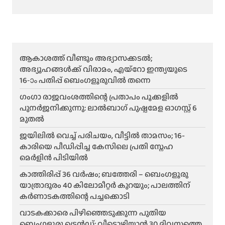
ആകാശത്ത് വീണ്ടും അഭ്യാസക്കടൽ;
അഭ്യൂഹങ്ങൾക്ക് വിരാമം, എയ്റോ ഇന്ത്യയുടെ
16-ാം പതിപ്പ് ബെംഗളൂരുവിൽ തന്നെ
ഗംഗാ രാജവംശത്തിന്റെ പ്രതാപം പൂക്കളിൽ
പുനർജനിക്കുന്നു: ലാൽബാഗ് പുഷ്പമേള ഓഗസ്റ്റ് 6
മുതൽ
ജയിലിൽ വെച്ച് പരിചയം, വീട്ടിൽ താമസം; 16-
കാരിയെ പീഡിപ്പിച്ച കേസിലെ പ്രതി സ്നേഹ
മെർളിൻ പിടിയിൽ
കാത്തിരിപ്പ് 36 വർഷം; ബത്തേരി – ബെംഗളൂരു
യാത്രാദൂരം 40 കിലോമീറ്റർ കുറയും; പാലത്തിന്
കർണാടകത്തിന്റെ പച്ചക്കൊടി
വാടകക്കാരെ പിഴിഞ്ഞെടുക്കുന്ന പുതിയ
ബെംഗളൂരു ട്രെൻഡ്; വീടൊഴിയാൻ 30 ദിവസത്തെ