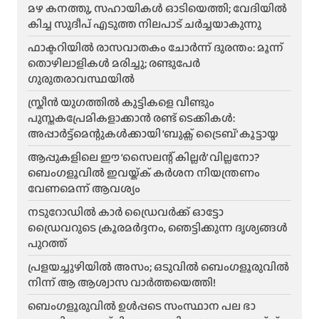
മഴ കനത്തു, സഹായികൾ ഓടിയെത്തി; വേദിയിൽ
കിച്ച സുദീപ് എടുത്ത നിലപാട് ചർച്ചയാകുന്നു
ഫാക്ടറിയിൽ രാസവാതകം ചോർന്ന് ദുരന്തം: മൂന്ന്
തൊഴിലാളികൾ മരിച്ചു; രണ്ടുപേർ
ഗുരുതരാവസ്ഥയിൽ
സ്ക്രീൻ യുഗത്തിൽ കുട്ടികളെ വീണ്ടും
പുസ്തകപ്രേമികളാക്കാൻ രണ്ട് ടെക്കികൾ:
അപ്പാർട്ട്മെന്റുകൾക്കായി ‘ബുക്സ് ട്രൈബ്’ കൂട്ടായ്മ
ആപ്പുകളിലെ ഈ ‘സൈലന്റ് കില്ലർ’ വില്ലനോ?
ബെംഗളൂവിൽ ഇവയ്ക്ക് കർശന നിയന്ത്രണം
വേണമെന്ന് ആവശ്യം
നടുറോഡിൽ കാർ ഡ്രൈവർക്ക് ഓട്ടോ
ഡ്രൈവറുടെ ക്രൂരമർദ്ദനം, ഞെട്ടിക്കുന്ന ദൃശ്യങ്ങൾ
പുറത്ത്
പ്രളയച്ചുഴിയിൽ അസം; ഒടുവിൽ ബെംഗളൂരുവിൽ
നിന്ന് ആ ആശ്വാസ വാർത്തയെത്തി!
ബെംഗളൂരുവിൽ ഉൾപ്പടെ സംസ്ഥാന പല ഭാ​