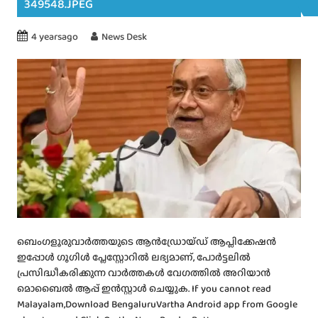
349548.JPEG
4 yearsago
News Desk
ബെംഗളൂരുവാർത്തയുടെ ആൻഡ്രോയ്ഡ് ആപ്ലിക്കേഷൻ
ഇപ്പോൾ ഗൂഗിൾ പ്ലേസ്റ്റോറിൽ ലഭ്യമാണ്, പോർട്ടലിൽ
പ്രസിദ്ധീകരിക്കുന്ന വാർത്തകൾ വേഗത്തിൽ അറിയാൻ
മൊബൈൽ ആപ്പ് ഇൻസ്റ്റാൾ ചെയ്യുക. If you cannot read
Malayalam,Download BengaluruVartha Android app from Google