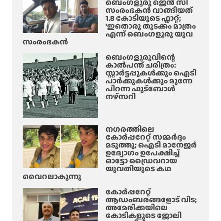
ച
ബെംഗളൂരു ജെൻ സി
പു
സംരംഭകൻ വാങ്ങിയത്
യം
1.8 കോടിയുടെ ഫ്ലാറ്റ്;
ഷ്പ
,
‘ഇതൊരു തുടക്കം മാത്രം
മേ
എന്ന് ബെംഗളൂരു യുവ
വീ
സംരംഭകൻ
ള
ട്ടി
ഓ
ൽ
ബെംഗളൂരുവിന്റെ
ഗ
കാൽപന്ത് ചരിത്രം:
താ
സ്റ്റാർട്ടപ്പുകൾക്കും ഐടി
സ്റ്റ്
മ
പാർക്കുകൾക്കും മുന്നേ
6
സം
പിറന്ന ഫുട്ബോൾ
നഴ്സറി
മു
;
ത
1
ൽ
6
നഗരത്തിലെ
-
കോർപ്പറേറ്റ് സമ്മർദ്ദം
കാ
മടുത്തു; ഐടി മാനേജർ
ഉദ്യോഗം ഉപേക്ഷിച്ച്
രി
ഓട്ടോ ഡ്രൈവറായ
യെ
യുവതിയുടെ കഥ
പീ
വൈറലാകുന്നു
ഡി
കോർപ്പറേറ്റ്
പ്പി
ആഡംബരങ്ങളോട് വിട;
അമേരിക്കയിലെ
ച്ച
കോടികളുടെ ജോലി
കേ