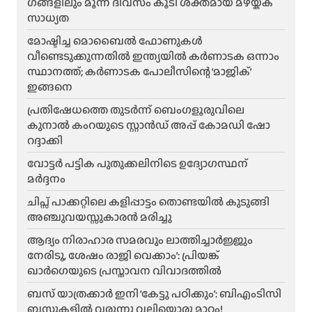
ഗങ്ങളിലും മൂന്ന് ദിവസം കൂടി ശക്തമായ മഴയ്ക്ക്
സാധ്യത
മോഷ്ടിച്ച മൊബൈൽ ഫോണുകൾ
വീണ്ടെടുക്കുന്നതിൽ ഇന്ത്യയിൽ കർണാടക ഒന്നാം
സ്ഥാനത്ത്; കർണാടക പോലീസിന്റെ ‘മാജിക്’
ഇങ്ങനെ
പ്രതിഷേധത്തെ തുടർന്ന് ബെംഗളൂരുവിലെ
കുനാൽ കംറയുടെ സ്റ്റാൻഡ് അപ്പ് കോമഡി ഷോ
റദ്ദാക്കി
വോട്ടർ പട്ടിക പുതുക്കലിനിടെ ഉദ്യോഗസ്ഥന്
മർദ്ദനം
ചിപ്സ് പാക്കറ്റിലെ കളിപ്പാട്ടം തൊണ്ടയിൽ കുടുങ്ങി
അഞ്ചുവയസ്സുകാരൻ മരിച്ചു
ആദ്യം നിരാഹാര സമരവും ലാത്തിച്ചാർജ്ജും
നേരിടൂ, ശേഷം രാജി വെക്കാം’: പ്രിയങ്ക്
ഖാർഗെയുടെ പ്രസ്താവന വിവാദത്തിൽ
ബസ് യാത്രക്കാർ ഇനി ‘കേട്ടു പഠിക്കും’: ബിഎംടിസി
ബസുകളിൽ വരുന്നു വലിയൊരു മാറ്റം!