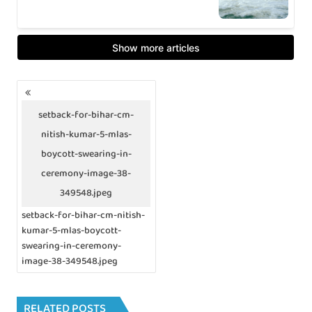
P
o
s
setback-for-bihar-cm-
t
nitish-kumar-5-mlas-
s
n
boycott-swearing-in-
a
ceremony-image-38-
v
349548.jpeg
i
g
setback-for-bihar-cm-nitish-
a
kumar-5-mlas-boycott-
t
swearing-in-ceremony-
i
image-38-349548.jpeg
o
n
RELATED POSTS