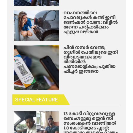
വാഹനത്തിലെ
പോറലുകൾ കണ്ട് ഇനി
ടെൻഷൻ വേണ്ട; വീട്ടിൽ
തന്നെ പരിഹരിക്കാം
എളുപ്പവഴികൾ
പിൻ നമ്പർ വേണ്ട;
ഗൂഗിൾ പേയിലൂടെ ഇനി
വിരലടയാളം ഈ
രീതിയിൽ
പണമയയ്ക്കാം; പുതിയ
ഫീച്ചർ ഇങ്ങനെ
SPECIAL FEATURE
13 കോടി വിറ്റുവരവുള്ള
ബെംഗളൂരു ജെൻ സി
സംരംഭകൻ വാങ്ങിയത്
1.8 കോടിയുടെ ഫ്ലാറ്റ്;
‘ഇതൊരു തുടക്കം മാത്രം