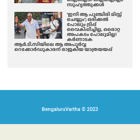
സുഹൃത്തുക്കൾ
‘ഇനി ആ പുഞ്ചിരി മിസ്സ്
ചെയ്യും’; ഒരിക്കൽ
പോലും ട്രിപ്പ്
വൈകിപ്പിച്ചില്ല, ഒരൊറ്റ
അപകടം പോലുമില്ല!
കർണാടക
ആർ.ടി.സിയിലെ ആ അപൂർവ്വ
റെക്കോർഡുകാരന് രാജകീയ യാത്രയയപ്പ്
BengaluruVartha © 2023