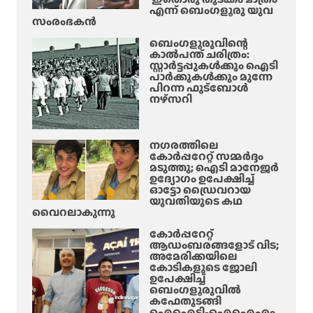
എന്ന് ബെംഗളൂരു യുവ
സംരംഭകൻ
ബെംഗളൂരുവിന്റെ
കാൽപന്ത് ചരിത്രം:
സ്റ്റാർട്ടപ്പുകൾക്കും ഐടി
പാർക്കുകൾക്കും മുന്നേ
പിറന്ന ഫുട്ബോൾ
നഴ്സറി
നഗരത്തിലെ
കോർപ്പറേറ്റ് സമ്മർദ്ദം
മടുത്തു; ഐടി മാനേജർ
ഉദ്യോഗം ഉപേക്ഷിച്ച്
ഓട്ടോ ഡ്രൈവറായ
യുവതിയുടെ കഥ
വൈറലാകുന്നു
കോർപ്പറേറ്റ്
ആഡംബരങ്ങളോട് വിട;
അമേരിക്കയിലെ
കോടികളുടെ ജോലി
ഉപേക്ഷിച്ച്
ബെംഗളൂരുവിൽ
കഫേതുടങ്ങി
ഐഐടി-ഐഐഎം