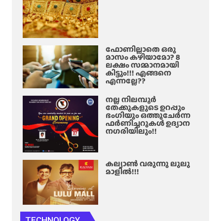
ഫോണില്ലാതെ ഒരു
മാസം കഴിയാമോ? 8
ലക്ഷം സമ്മാനമായി
കിട്ടും!!! എങ്ങനെ
എന്നല്ലേ??
നല്ല നിലമ്പൂർ
തേക്കുകളുടെ ഉറപ്പും
ഭംഗിയും ഒത്തുചേർന്ന
ഫർണിച്ചറുകൾ ഉദ്യാന
നഗരിയിലും!!
കല്യാൺ വരുന്നു ലുലു
മാളിൽ!!!
TECHNOLOGY