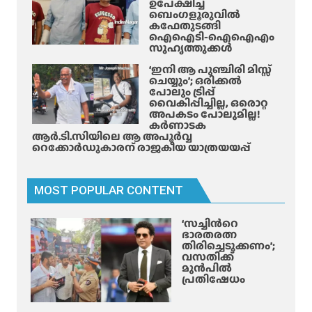
ഉപേക്ഷിച്ച്
സി
ബെംഗളൂരുവിൽ
കഫേതുടങ്ങി
ലെ
ഐഐടി-ഐഐഎം
പ്ര
സുഹൃത്തുക്കൾ
തി
‘ഇനി ആ പുഞ്ചിരി മിസ്സ്
സ്നേ
ചെയ്യും’; ഒരിക്കൽ
ഹ
പോലും ട്രിപ്പ്
വൈകിപ്പിച്ചില്ല, ഒരൊറ്റ
മെ
അപകടം പോലുമില്ല!
ർ
കർണാടക
ളി
ആർ.ടി.സിയിലെ ആ അപൂർവ്വ
റെക്കോർഡുകാരന് രാജകീയ യാത്രയയപ്പ്
ൻ
പി
ടി
MOST POPULAR CONTENT
യി
ൽ
‘സച്ചിന്‍റെ
ഭാരതരത്ന
തിരിച്ചെടുക്കണം’;
വസതിക്ക്
മുൻപിൽ
പ്രതിഷേധം