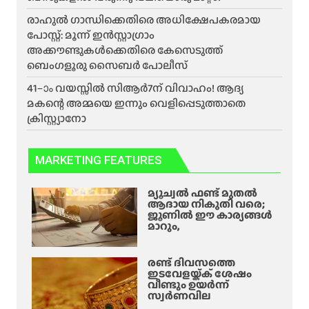
രാഹുൽ ഗാന്ധിക്കെതിരെ അധിക്ഷേപകരമായ
പോസ്റ്റ്: മൂന്ന് ഇൻസ്റ്റാഗ്രാം
അക്കൗണ്ടുകൾക്കെതിരെ കേസെടുത്ത്
ബെംഗളൂരു സൈബർ പോലീസ്
41–ാം വയസ്സിൽ സിആർ7ന് വിവാഹം! ആദ്യ
മകന്റെ അമ്മയെ ഇന്നും വെളിപ്പെടുത്താതെ
ക്രിസ്റ്റ്യാനോ
MARKETING FEATURES
മ്യൂച്വൽ ഫണ്ട് മുതൽ
ആദായ നികുതി വരെ;
ജൂണിൽ ഈ കാര്യങ്ങൾ
മാറും,
രണ്ട് ദിവസത്തെ
ഇടവേളയ്ക്ക് ശേഷം
വീണ്ടും ഉയർന്ന്
സ്വർണവില