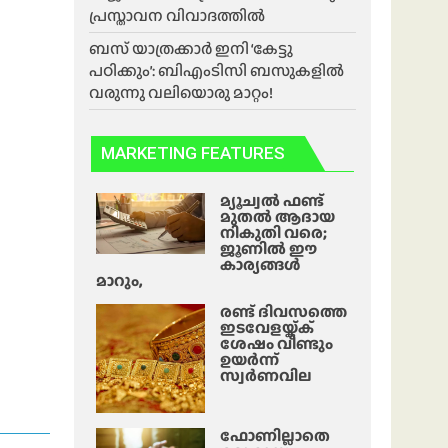
പ്രസ്താവന വിവാദത്തിൽ
ബസ് യാത്രക്കാർ ഇനി ‘കേട്ടു
പഠിക്കും’: ബിഎംടിസി ബസുകളിൽ
വരുന്നു വലിയൊരു മാറ്റം!
MARKETING FEATURES
മ്യൂച്വൽ ഫണ്ട്
മുതൽ ആദായ
നികുതി വരെ;
ജൂണിൽ ഈ
കാര്യങ്ങൾ
മാറും,
രണ്ട് ദിവസത്തെ
ഇടവേളയ്ക്ക്
ശേഷം വീണ്ടും
ഉയർന്ന്
സ്വർണവില
ഫോണില്ലാതെ