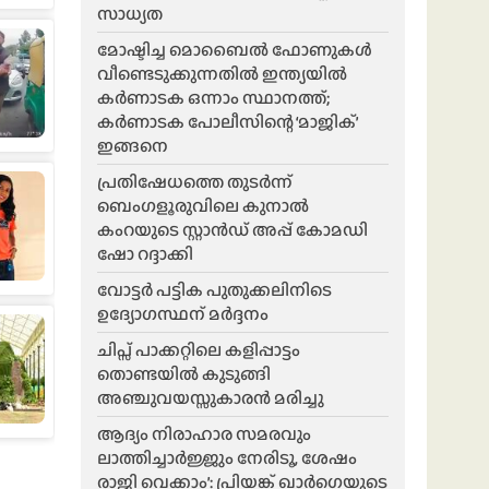
സാധ്യത
മോഷ്ടിച്ച മൊബൈൽ ഫോണുകൾ
വീണ്ടെടുക്കുന്നതിൽ ഇന്ത്യയിൽ
കർണാടക ഒന്നാം സ്ഥാനത്ത്;
കർണാടക പോലീസിന്റെ ‘മാജിക്’
ഇങ്ങനെ
പ്രതിഷേധത്തെ തുടർന്ന്
ബെംഗളൂരുവിലെ കുനാൽ
കംറയുടെ സ്റ്റാൻഡ് അപ്പ് കോമഡി
ഷോ റദ്ദാക്കി
വോട്ടർ പട്ടിക പുതുക്കലിനിടെ
ഉദ്യോഗസ്ഥന് മർദ്ദനം
ചിപ്സ് പാക്കറ്റിലെ കളിപ്പാട്ടം
തൊണ്ടയിൽ കുടുങ്ങി
അഞ്ചുവയസ്സുകാരൻ മരിച്ചു
ആദ്യം നിരാഹാര സമരവും
ലാത്തിച്ചാർജ്ജും നേരിടൂ, ശേഷം
രാജി വെക്കാം’: പ്രിയങ്ക് ഖാർഗെയുടെ