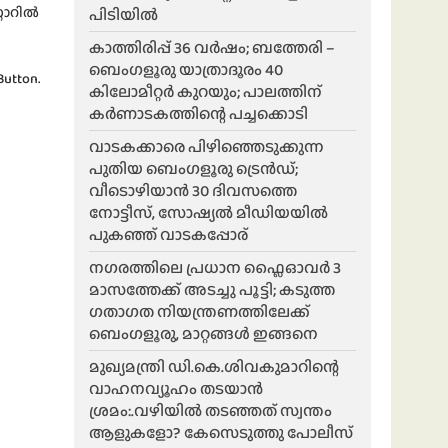
റോറിൽ
പിടിയിൽ
കാത്തിരിപ്പ് 36 വർഷം; ബത്തേരി –
ബെംഗളൂരു യാത്രാദൂരം 40
Button.
കിലോമീറ്റർ കുറയും; പാലത്തിന്
കർണാടകത്തിന്റെ പച്ചക്കൊടി
വാടകക്കാരെ പിഴിഞ്ഞെടുക്കുന്ന
പുതിയ ബെംഗളൂരു ട്രെൻഡ്;
വീടൊഴിയാൻ 30 ദിവസത്തെ
നോട്ടീസ്, സോഷ്യൽ മീഡിയയിൽ
പുകഞ്ഞ് വാടകപ്പോര്
ന​ഗരത്തിലെ പ്രധാന ഫ്ലൈഓവർ 3
മാസത്തേക്ക് അടച്ചു പൂട്ടി; കടുത്ത
ഗതാഗത നിയന്ത്രണത്തിലേക്ക്
ബെംഗളൂരു, മാറ്റങ്ങൾ ഇങ്ങനെ
മുഖ്യമന്ത്രി ഡി.കെ.ശിവകുമാറിന്റെ
വാഹനവ്യൂഹം തടയാൻ
ശ്രമം:.വഴിയിൽ തടഞ്ഞത് സ്വന്തം
ആളുകളോ? കേസെടുത്തു പോലീസ്