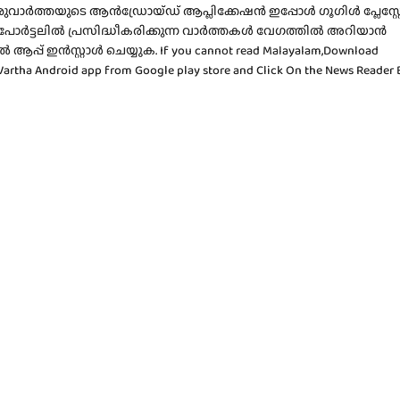
വാർത്തയുടെ ആൻഡ്രോയ്ഡ് ആപ്ലിക്കേഷൻ ഇപ്പോൾ ഗൂഗിൾ പ്ലേസ്റ്
, പോർട്ടലിൽ പ്രസിദ്ധീകരിക്കുന്ന വാർത്തകൾ വേഗത്തിൽ അറിയാൻ
പ് ഇൻസ്റ്റാൾ ചെയ്യുക. If you cannot read Malayalam,Download
artha Android app from Google play store and Click On the News Reader 