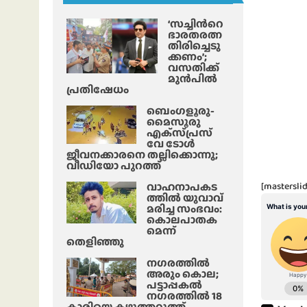
‘സച്ചിന്‍റെ
ഭാരതരത്ന
തിരിച്ചെടു
ക്കണം’;
വസതിക്ക്
മുൻപിൽ
പ്രതിഷേധം
ബെംഗളൂരു-
മൈസൂരു
എക്‌സ്‌പ്രസ്‌
വേ ടോൾ
ജീവനക്കാരനെ തല്ലിക്കൊന്നു;
വീഡിയോ പുറത്ത്
വാഹനാപകട
[masterslid
ത്തിൽ യുവാവ്
മരിച്ച സംഭവം:
കൊലപാതക
മെന്ന്
തെളിഞ്ഞു
നഗരത്തിൽ
അരും കൊല;
പട്ടാപ്പകൽ
നഗരത്തിൽ 18
കാരിയെ കഴുത്തറുത്ത്