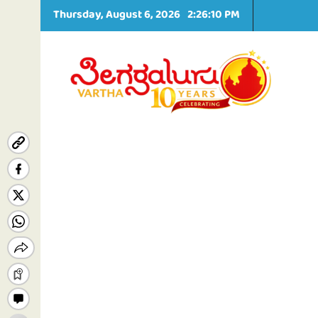
S
Thursday, August 6, 2026
2:26:11 PM
k
i
p
t
o
c
o
n
t
e
n
t