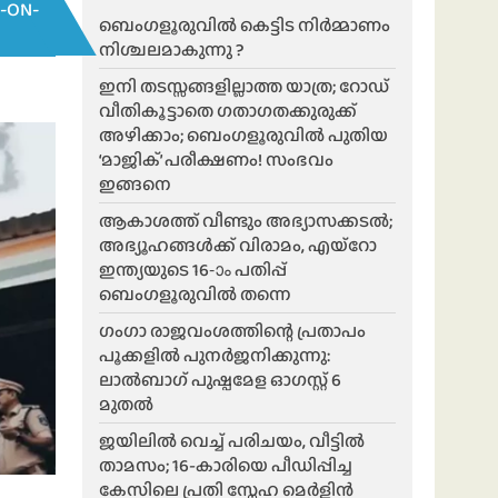
-ON-
ബെംഗളൂരുവിൽ കെട്ടിട നിർമ്മാണം
നിശ്ചലമാകുന്നു ?
ഇനി തടസ്സങ്ങളില്ലാത്ത യാത്ര; റോഡ്
വീതികൂട്ടാതെ ഗതാഗതക്കുരുക്ക്
അഴിക്കാം; ബെംഗളൂരുവിൽ പുതിയ
‘മാജിക്’ പരീക്ഷണം! സംഭവം
ഇങ്ങനെ
ആകാശത്ത് വീണ്ടും അഭ്യാസക്കടൽ;
അഭ്യൂഹങ്ങൾക്ക് വിരാമം, എയ്റോ
ഇന്ത്യയുടെ 16-ാം പതിപ്പ്
ബെംഗളൂരുവിൽ തന്നെ
ഗംഗാ രാജവംശത്തിന്റെ പ്രതാപം
പൂക്കളിൽ പുനർജനിക്കുന്നു:
ലാൽബാഗ് പുഷ്പമേള ഓഗസ്റ്റ് 6
മുതൽ
ജയിലിൽ വെച്ച് പരിചയം, വീട്ടിൽ
താമസം; 16-കാരിയെ പീഡിപ്പിച്ച
കേസിലെ പ്രതി സ്നേഹ മെർളിൻ