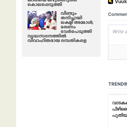
കൊലപ്പെടുത്തി
വീണ്ടും
തനിച്ചായി
ലക്ഷ്മി അമ്മാള്‍;
മരണം
വേർപെടുത്തി
വൃദ്ധസദനത്തില്‍
വിവാഹിതരായ ദമ്പതികളെ