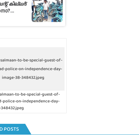
salmaan-to-be-special-guest-of-
ad-police-on-independence-day-
image-38-348432.jpeg
almaan-to-be-special-guest-of-
d-police-on-independence-day-
-348432.jpeg
D POSTS