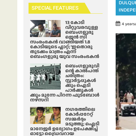
DULQUE
SPECIAL FEATURES
INDEPE
13 കോടി
4 years
വിറ്റുവരവുള്ള
ബെംഗളൂരു
ജെൻ സി
സംരംഭകൻ വാങ്ങിയത് 1.8
കോടിയുടെ ഫ്ലാറ്റ്; ‘ഇതൊരു
തുടക്കം മാത്രം എന്ന്
ബെംഗളൂരു യുവ സംരംഭകൻ
ബെംഗളൂരുവി
ന്റെ കാൽപന്ത്
ചരിത്രം:
സ്റ്റാർട്ടപ്പുകൾ
ക്കും ഐടി
പാർക്കുകൾ
ക്കും മുന്നേ പിറന്ന ഫുട്ബോൾ
നഴ്സറി
നഗരത്തിലെ
കോർപ്പറേറ്റ്
സമ്മർദ്ദം
മടുത്തു; ഐടി
മാനേജർ ഉദ്യോഗം ഉപേക്ഷിച്ച്
ഓട്ടോ ഡ്രൈവറായ