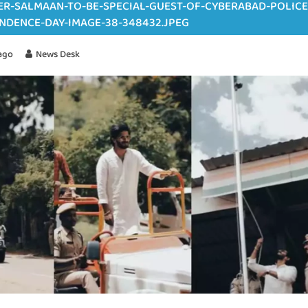
R-SALMAAN-TO-BE-SPECIAL-GUEST-OF-CYBERABAD-POLICE
NDENCE-DAY-IMAGE-38-348432.JPEG
ago
News Desk