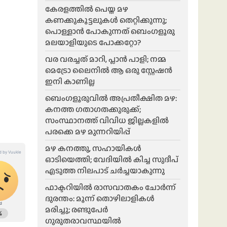
കേരളത്തിൽ പെയ്ത മഴ
കണക്കുകൂട്ടലുകൾ തെറ്റിക്കുന്നു;
പൊള്ളാൻ പോകുന്നത് ബെംഗളൂരു
മലയാളിയുടെ പോക്കറ്റോ?
വര വരച്ചത് മാറി, പ്ലാൻ പാളി; നമ്മ
മെട്രോ ലൈനിൽ ആ ഒരു സ്റ്റേഷൻ
ഇനി കാണില്ല
ബെംഗളൂരുവിൽ അപ്രതീക്ഷിത മഴ:
കനത്ത ഗതാഗതക്കുരുക്ക്;
സംസ്ഥാനത്ത് വിവിധ ജില്ലകളിൽ
പരക്കെ മഴ മുന്നറിയിപ്പ്
മഴ കനത്തു, സഹായികൾ
ഓടിയെത്തി; വേദിയിൽ കിച്ച സുദീപ്
എടുത്ത നിലപാട് ചർച്ചയാകുന്നു
ഫാക്ടറിയിൽ രാസവാതകം ചോർന്ന്
ദുരന്തം: മൂന്ന് തൊഴിലാളികൾ
മരിച്ചു; രണ്ടുപേർ
ഗുരുതരാവസ്ഥയിൽ