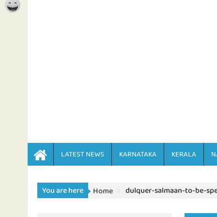
LATEST NEWS
KARNATAKA
KERALA
N
You are here
dulquer-salmaan-to-be-sp
Home