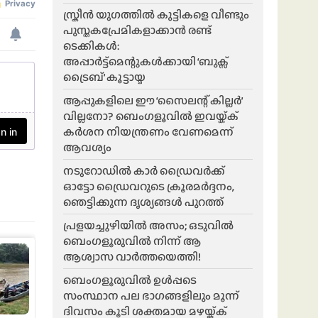
സ്ക്രീൻ യുഗത്തിൽ കുട്ടികളെ വീണ്ടും
പുസ്തകപ്രേമികളാക്കാൻ രണ്ട്
ടെക്കികൾ:
അപ്പാർട്ട്മെന്റുകൾക്കായി ‘ബുക്സ്
ട്രൈബ്’ കൂട്ടായ്മ
ആപ്പുകളിലെ ഈ ‘സൈലന്റ് കില്ലർ’
വില്ലനോ? ബെംഗളൂവിൽ ഇവയ്ക്ക്
കർശന നിയന്ത്രണം വേണമെന്ന്
ആവശ്യം
നടുറോഡിൽ കാർ ഡ്രൈവർക്ക്
ഓട്ടോ ഡ്രൈവറുടെ ക്രൂരമർദ്ദനം,
ഞെട്ടിക്കുന്ന ദൃശ്യങ്ങൾ പുറത്ത്
പ്രളയച്ചുഴിയിൽ അസം; ഒടുവിൽ
ബെംഗളൂരുവിൽ നിന്ന് ആ
ആശ്വാസ വാർത്തയെത്തി!
ബെംഗളൂരുവിൽ ഉൾപ്പടെ
സംസ്ഥാന പല ഭാ​ഗങ്ങളിലും മൂന്ന്
ദിവസം കൂടി ശക്തമായ മഴയ്ക്ക്