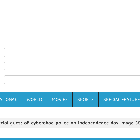
ATIONAL
WORLD
MOVIES
SPORTS
SPECIAL FEATURE
ecial-guest-of-cyberabad-police-on-independence-day-image-3