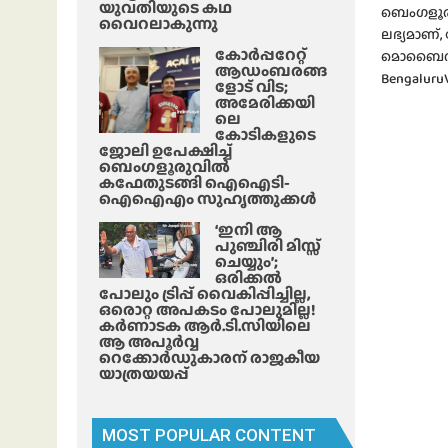
യുവതിയുടെ കഥ
ബെംഗളൂരു
വൈറലാകുന്നു
ലഭ്യമാണ്
കോർപ്പറേറ്റ്
മൊബൈൽ ആപ്
ആഡംബരങ്ങ
BengaluruV
ളോട് വിട;
അമേരിക്കയി
ലെ
കോടികളുടെ
ജോലി ഉപേക്ഷിച്ച്
ബെംഗളൂരുവിൽ
കഫേതുടങ്ങി ഐഐടി-
ഐഐഎം സുഹൃത്തുക്കൾ
‘ഇനി ആ
പുഞ്ചിരി മിസ്സ്
ചെയ്യും’;
ഒരിക്കൽ
പോലും ട്രിപ്പ് വൈകിപ്പിച്ചില്ല,
ഒരൊറ്റ അപകടം പോലുമില്ല!
കർണാടക ആർ.ടി.സിയിലെ
ആ അപൂർവ്വ
റെക്കോർഡുകാരന് രാജകീയ
യാത്രയയപ്പ്
MOST POPULAR CONTENT