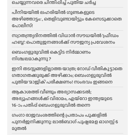
ചെയ്യുന്നവരെ ചിന്തിപ്പിച്ച് പുതിയ ചർച്ച
പീനിയയിൽ ലഹരിയിൽ ഗുണ്ടകളുടെ
അഴിഞ്ഞാട്ടം: , തെളിവുണ്ടായിട്ടും കേസെടുക്കാതെ
പോലീസ്!
സ്വാതന്ത്ര്യദിനത്തിൽ വിധാൻ സൗധയിൽ ‘ഫ്രീഡം
ഹബ്ബ’: പൊതുജനങ്ങൾക്ക് സൗജന്യ പ്രവേശനം
ബെംഗളൂരുവിൽ കെട്ടിട നിർമ്മാണം
നിശ്ചലമാകുന്നു ?
ഇനി തടസ്സങ്ങളില്ലാത്ത യാത്ര; റോഡ് വീതികൂട്ടാതെ
ഗതാഗതക്കുരുക്ക് അഴിക്കാം; ബെംഗളൂരുവിൽ
പുതിയ ‘മാജിക്’ പരീക്ഷണം! സംഭവം ഇങ്ങനെ
ആകാശത്ത് വീണ്ടും അഭ്യാസക്കടൽ;
അഭ്യൂഹങ്ങൾക്ക് വിരാമം, എയ്റോ ഇന്ത്യയുടെ
16-ാം പതിപ്പ് ബെംഗളൂരുവിൽ തന്നെ
ഗംഗാ രാജവംശത്തിന്റെ പ്രതാപം പൂക്കളിൽ
പുനർജനിക്കുന്നു: ലാൽബാഗ് പുഷ്പമേള ഓഗസ്റ്റ് 6
മുതൽ