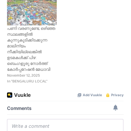
ഒരുലക്ഷത്തിലധികം
ജനസംഖ്യയുള്ള 485
നഗരങ്ങളിൽ 216–ാം
സ്ഥാനത്താണ്
ബെംഗളൂരു. റാങ്കിങ്
പണി വരണുണ്ടേ; ഒഴിഞ്ഞ
തുടങ്ങിയ 2014ൽ 69
സ്ഥലങ്ങളില്‍
നഗരങ്ങളിൽ 11, 2016ൽ 73
കുന്നുകൂടിക്കിടക്കുന്ന
നഗരങ്ങളിൽ 38, കഴിഞ്ഞ
മാലിന്യം
വർഷം 434 നഗരങ്ങളിൽ
നീക്കിയില്ലെങ്കില്‍
210
ഉടമകൾക്ക് പിഴ:
എന്നിങ്ങനെയായിരുന്നു
ബെംഗളൂരു നോർത്ത്
ഐടി നഗരത്തിന്റെ
കോർപ്പറേഷൻ മേധാവി
പ്രകടനം. ആദ്യ
November 12, 2025
റാങ്കിങ്ങിൽ
In "BENGALURU LOCAL"
ഒന്നാമതെത്തിയ
മൈസൂരു ഇത്തവണ
എട്ടാം സ്ഥാനത്തേക്കു
പിന്തള്ളപ്പെട്ടു. കഴിഞ്ഞ…