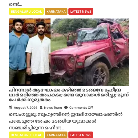
രണ്ട്...
ർ
ഗ
BENGALURU LOCAL
KARNATAKA
LATEST NEWS
പ്ര
ണ
യം
വീ
ട്ടു
കാ
ർ
അം
ഗ
രി
ച്ചി
പിറന്നാൾ ആഘോഷം കഴിഞ്ഞ് മടങ്ങവേ മഹീന്ദ്ര
ല്ല
ഥാർ മറിഞ്ഞ് അപകടം; രണ്ട് യുവാക്കൾ മരിച്ചു; മൂന്ന്
പേർക്ക് ഗുരുതരം
:
ബെം
August 7, 2026
News Team
Comments Off
o
ഗ
ബെംഗളൂരു: സുഹൃത്തിന്റെ ജന്മദിനാഘോഷത്തിൽ
n
ളൂ
പങ്കെടുത്ത ശേഷം മടങ്ങിയ യുവാക്കൾ
പി
രു
സഞ്ചരിച്ചിരുന്ന മഹീന്ദ്ര...
റ
വി
ന്നാ
BENGALURU LOCAL
KARNATAKA
LATEST NEWS