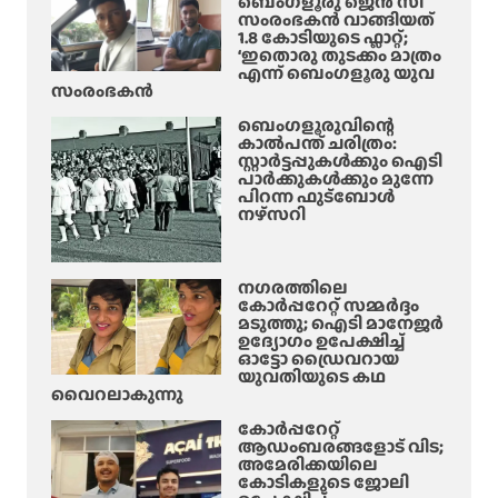
ബെംഗളൂരു ജെൻ സി
സംരംഭകൻ വാങ്ങിയത്
1.8 കോടിയുടെ ഫ്ലാറ്റ്;
‘ഇതൊരു തുടക്കം മാത്രം
എന്ന് ബെംഗളൂരു യുവ
സംരംഭകൻ
ബെംഗളൂരുവിന്റെ
കാൽപന്ത് ചരിത്രം:
സ്റ്റാർട്ടപ്പുകൾക്കും ഐടി
പാർക്കുകൾക്കും മുന്നേ
പിറന്ന ഫുട്ബോൾ
നഴ്സറി
നഗരത്തിലെ
കോർപ്പറേറ്റ് സമ്മർദ്ദം
മടുത്തു; ഐടി മാനേജർ
ഉദ്യോഗം ഉപേക്ഷിച്ച്
ഓട്ടോ ഡ്രൈവറായ
യുവതിയുടെ കഥ
വൈറലാകുന്നു
കോർപ്പറേറ്റ്
ആഡംബരങ്ങളോട് വിട;
അമേരിക്കയിലെ
കോടികളുടെ ജോലി