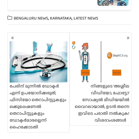
,
,
BENGALURU NEWS
KARNATAKA
LATEST NEWS
P
o
s
t
s
n
a
v
i
പേരിന് മുന്നിൽ ഡോക്ടർ
നിങ്ങളുടെ ‘അശ്ലീല
g
എന്ന് ഉപയോഗിക്കരുത്;
വീഡിയോ, ഫോട്ടോ’
a
ഫിസിയോ തെറാപിസ്റ്റുകളും
സോഷ്യൽ മീഡിയയിൽ
t
ഒക്കുപ്പേഷണൽ
വൈറലായാൽ, ഉടൻ തന്നെ
i
തെറാപിസ്റ്റുകളും
ഇവിടെ പരാതി നൽകുക!
o
ഡോക്ടർമാരല്ലെന്ന്
വിശദാംശങ്ങള്‍
n
ഹൈക്കോടതി