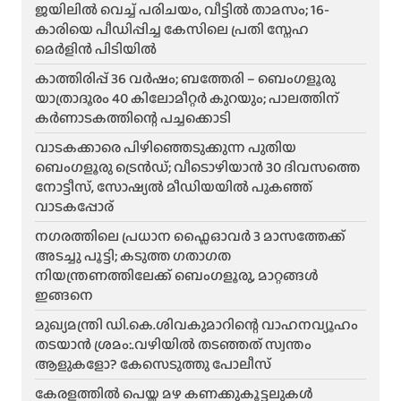
ജയിലിൽ വെച്ച് പരിചയം, വീട്ടിൽ താമസം; 16-
കാരിയെ പീഡിപ്പിച്ച കേസിലെ പ്രതി സ്നേഹ
മെർളിൻ പിടിയിൽ
കാത്തിരിപ്പ് 36 വർഷം; ബത്തേരി – ബെംഗളൂരു
യാത്രാദൂരം 40 കിലോമീറ്റർ കുറയും; പാലത്തിന്
കർണാടകത്തിന്റെ പച്ചക്കൊടി
വാടകക്കാരെ പിഴിഞ്ഞെടുക്കുന്ന പുതിയ
ബെംഗളൂരു ട്രെൻഡ്; വീടൊഴിയാൻ 30 ദിവസത്തെ
നോട്ടീസ്, സോഷ്യൽ മീഡിയയിൽ പുകഞ്ഞ്
വാടകപ്പോര്
ന​ഗരത്തിലെ പ്രധാന ഫ്ലൈഓവർ 3 മാസത്തേക്ക്
അടച്ചു പൂട്ടി; കടുത്ത ഗതാഗത
നിയന്ത്രണത്തിലേക്ക് ബെംഗളൂരു, മാറ്റങ്ങൾ
ഇങ്ങനെ
മുഖ്യമന്ത്രി ഡി.കെ.ശിവകുമാറിന്റെ വാഹനവ്യൂഹം
തടയാൻ ശ്രമം:.വഴിയിൽ തടഞ്ഞത് സ്വന്തം
ആളുകളോ? കേസെടുത്തു പോലീസ്
കേരളത്തിൽ പെയ്ത മഴ കണക്കുകൂട്ടലുകൾ