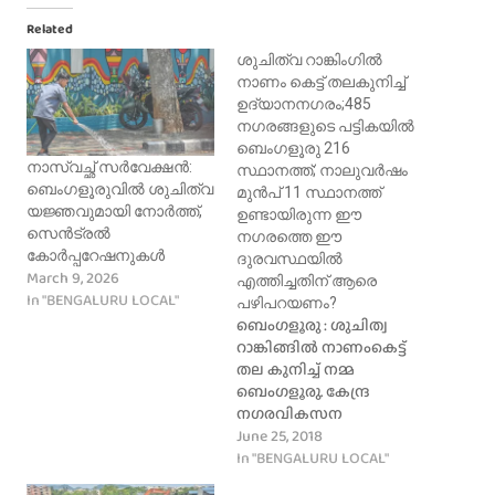
Related
ശുചിത്വ റാങ്കിംഗിൽ
നാണം കെട്ട് തലകുനിച്ച്
ഉദ്യാനനഗരം;485
നഗരങ്ങളുടെ പട്ടികയിൽ
ബെംഗളൂരു 216
നാസ്വച്ഛ് സർവേക്ഷൻ:
സ്ഥാനത്ത്; നാലുവർഷം
ബെംഗളൂരുവിൽ ശുചിത്വ
മുൻപ് 11 സ്ഥാനത്ത്
യജ്ഞവുമായി നോർത്ത്,
ഉണ്ടായിരുന്ന ഈ
സെൻട്രൽ
നഗരത്തെ ഈ
കോർപ്പറേഷനുകൾ
ദുരവസ്ഥയിൽ
March 9, 2026
എത്തിച്ചതിന് ആരെ
In "BENGALURU LOCAL"
പഴിപറയണം?
ബെംഗളൂരു : ശുചിത്വ
റാങ്കിങ്ങിൽ നാണംകെട്ട്
തല കുനിച്ച് നമ്മ
ബെംഗളൂരു. കേന്ദ്ര
നഗരവികസന
മന്ത്രാലയത്തിന്റെ സ്വച്ഛ്
June 25, 2018
സർവേക്ഷൺ–2018
In "BENGALURU LOCAL"
റാങ്കിങ്ങിൽ