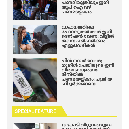
പണമില്ലെങ്കിലും ഇനി
യുപിഐ വഴി
പണമടയ്ക്കാം
വാഹനത്തിലെ
പോറലുകൾ കണ്ട് ഇനി
ടെൻഷൻ വേണ്ട; വീട്ടിൽ
തന്നെ പരിഹരിക്കാം
എളുപ്പവഴികൾ
പിൻ നമ്പർ വേണ്ട;
ഗൂഗിൾ പേയിലൂടെ ഇനി
വിരലടയാളം ഈ
രീതിയിൽ
പണമയയ്ക്കാം; പുതിയ
ഫീച്ചർ ഇങ്ങനെ
SPECIAL FEATURE
13 കോടി വിറ്റുവരവുള്ള