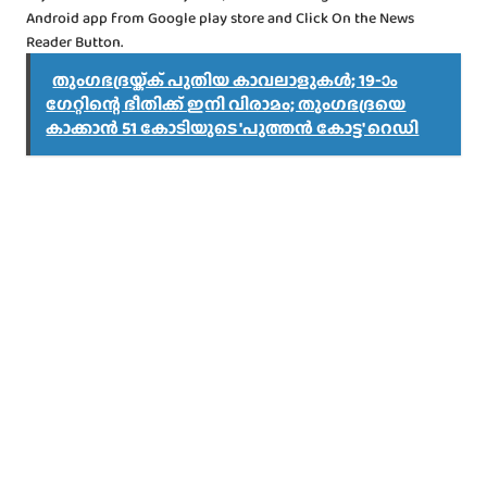
Android app from Google play store and Click On the News
Reader Button.
തുംഗഭദ്രയ്ക്ക് പുതിയ കാവലാളുകൾ; 19-ാം
ഗേറ്റിന്റെ ഭീതിക്ക് ഇനി വിരാമം; തുംഗഭദ്രയെ
കാക്കാൻ 51 കോടിയുടെ 'പുത്തൻ കോട്ട' റെഡി