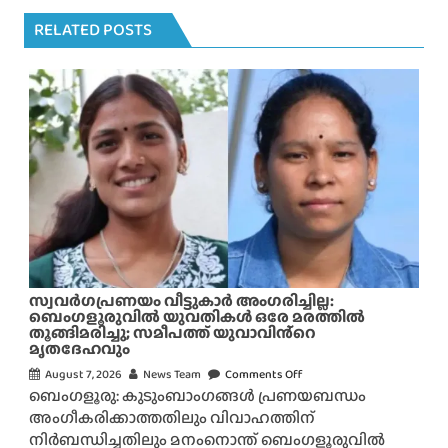
RELATED POSTS
സ്വവർഗപ്രണയം വീട്ടുകാർ അംഗരിച്ചില്ല:
ബെംഗളൂരുവിൽ യുവതികൾ ഒരേ മരത്തിൽ
തൂങ്ങിമരിച്ചു; സമീപത്ത് യുവാവിൻ്റെ
മൃതദേഹവും
August 7, 2026
News Team
Comments Off
o
ബെംഗളൂരു: കുടുംബാംഗങ്ങൾ പ്രണയബന്ധം
n
അംഗീകരിക്കാത്തതിലും വിവാഹത്തിന്
സ്വ
നിർബന്ധിച്ചതിലും മനംനൊന്ത് ബെംഗളൂരുവിൽ
വ