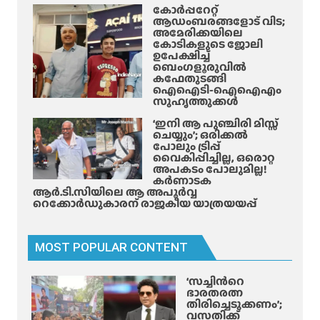
കോർപ്പറേറ്റ്
ത
ടം
ആഡംബരങ്ങളോട് വിട;
രം
അമേരിക്കയിലെ
മൂ
കോടികളുടെ ജോലി
ല
ഉപേക്ഷിച്ച്
മു
ബെംഗളൂരുവിൽ
കഫേതുടങ്ങി
ണ്ടാ
ഐഐടി-ഐഐഎം
യ
സുഹൃത്തുക്കൾ
ന
‘ഇനി ആ പുഞ്ചിരി മിസ്സ്
ര
ചെയ്യും’; ഒരിക്കൽ
ക
പോലും ട്രിപ്പ്
വൈകിപ്പിച്ചില്ല, ഒരൊറ്റ
യാ
അപകടം പോലുമില്ല!
ത
കർണാടക
ന
ആർ.ടി.സിയിലെ ആ അപൂർവ്വ
റെക്കോർഡുകാരന് രാജകീയ യാത്രയയപ്പ്
ക
ൾ
സാ
MOST POPULAR CONTENT
നി
കൃ
‘സച്ചിന്‍റെ
ഷ്ണ
ഭാരതരത്ന
വെ
തിരിച്ചെടുക്കണം’;
വസതിക്ക്
ളി