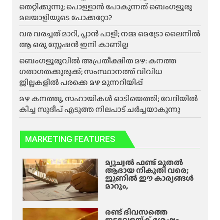
തെറ്റിക്കുന്നു; പൊള്ളാൻ പോകുന്നത് ബെംഗളൂരു
മലയാളിയുടെ പോക്കറ്റോ?
വര വരച്ചത് മാറി, പ്ലാൻ പാളി; നമ്മ മെട്രോ ലൈനിൽ
ആ ഒരു സ്റ്റേഷൻ ഇനി കാണില്ല
ബെംഗളൂരുവിൽ അപ്രതീക്ഷിത മഴ: കനത്ത
ഗതാഗതക്കുരുക്ക്; സംസ്ഥാനത്ത് വിവിധ
ജില്ലകളിൽ പരക്കെ മഴ മുന്നറിയിപ്പ്
മഴ കനത്തു, സഹായികൾ ഓടിയെത്തി; വേദിയിൽ
കിച്ച സുദീപ് എടുത്ത നിലപാട് ചർച്ചയാകുന്നു
MARKETING FEATURES
മ്യൂച്വൽ ഫണ്ട് മുതൽ
ആദായ നികുതി വരെ;
ജൂണിൽ ഈ കാര്യങ്ങൾ
മാറും,
രണ്ട് ദിവസത്തെ
ഇടവേളയ്ക്ക് ശേഷം