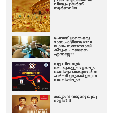
വീണ്ടും ഉയർന്ന്
സ്വർണവില
ഫോണില്ലാതെ ഒരു
മാസം കഴിയാമോ? 8
ലക്ഷം സമ്മാനമായി
കിട്ടും!!! എങ്ങനെ
എന്നല്ലേ??
നല്ല നിലമ്പൂർ
തേക്കുകളുടെ ഉറപ്പും
ഭംഗിയും ഒത്തുചേർന്ന
ഫർണിച്ചറുകൾ ഉദ്യാന
നഗരിയിലും!!
കല്യാൺ വരുന്നു ലുലു
മാളിൽ!!!