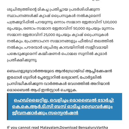
ശുചിത്വത്തിന്റെ മികച്ച പ്രതിച്ഛായ പ്രദർശിപ്പിക്കുന്ന
സ്ഥാപനങ്ങൾക്ക് ക്യാഷ് പ്രൈസുകൾ നൽകുമെന്ന്
പത്രക്കുറിപ്പിൽ പറയുന്നു. ഒന്നാം സമ്മാന ജേതാവിന് 1,00,000
രൂപയും, രണ്ടാം സമ്മാന ജേതാവിന് 50,000 രൂപയും മൂന്നാം
സമ്മാന ജേതാവിന് 25,000 രൂപയും ക്യാഷ് പ്രൈസുകൾ
നൽകും. പ്രോത്സാഹന സമ്മാനങ്ങളും ഫീൽഡ് തലത്തിൽ
നൽകും. പൗരന്മാർ ശുചിത്വ കാമ്പയിനിൽ സജീവമായി
പങ്കെടുക്കുമെന്ന് കമ്മീഷണർ പൊമ്മല സുനിൽ കുമാർ
പ്രതീക്ഷിക്കുന്നു.
ബെംഗളൂരുവാർത്തയുടെ ആൻഡ്രോയ്ഡ് ആപ്ലിക്കേഷൻ
ഇപ്പോൾ ഗൂഗിൾ പ്ലേസ്റ്റോറിൽ ലഭ്യമാണ്, പോർട്ടലിൽ
പ്രസിദ്ധീകരിക്കുന്ന വാർത്തകൾ വേഗത്തിൽ അറിയാൻ
മൊബൈൽ ആപ്പ് ഇൻസ്റ്റാൾ ചെയ്യുക.
ഹെഡ്‌ലൈറ്റില്ല, വെളിച്ചം മൊബൈൽ ടോർച്ച്!
കെ.കെ.ആർ.ടി.സി ബസ് ഓടിച്ച ഡ്രൈവർക്കും
ജീവനക്കാർക്കും സസ്പെൻഷൻ
If you cannot read Malayalam,Download BengaluruVartha