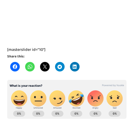
[masterslider id="10"]
Share this: