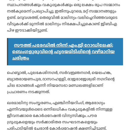
സ്ഥാപനങ്ങൾക്കും വകുപ്പുകൾക്കും ഒരു ലക്ഷം രൂപ സമ്മാനം
നൽകുമെന്ന് പ്രഖ്യാപിച്ചു. ഇതിനുപുറമെ, മറ്റ് സമ്മാനങ്ങളും
ഉണ്ട്. മറുവശത്ത്, തെരുവിൽ മാലിന്യം വലിച്ചെറിഞ്ഞവരുടെ
വീടുകൾക്ക് മുന്നിൽ മാലിന്യം നിക്ഷേപിച്ചുകൊണ്ട് ജിബിഎ
പിഴ ഈടാക്കിയിട്ടുണ്ട്.
സൗത്ത് പരേഡിൽ നിന്ന് എം.ജി റോഡിലേക്ക്;
ബെംഗളൂരുവിന്റെ ഹൃദയമിടിപ്പിന്റെ വഴിമാറിയ
ചരിത്രം
ഹെബ്ബാൽ, പുലകേശിനഗർ, സർവജ്ഞനഗർ, യെലഹങ്ക,
ബ്യാതരായണപുര, ദാസറഹള്ളി, രാജരാജേശ്വരി നഗറിന്റെ
ചില ഭാഗങ്ങൾ എന്നീ നിയമസഭാ മണ്ഡലങ്ങളിലാണ്
പ്രചാരണം നടക്കുന്നത്.
ഖരമാലിന്യ സംസ്കരണം, എഞ്ചിനീയറിംഗ്, ആരോഗ്യം
എന്നിവയുൾപ്പെടെ ഒന്നിലധികം വകുപ്പുകളിൽ നിന്നുള്ള
ജീവനക്കാരെ കോർപ്പറേഷൻ വിന്യസിക്കും. പൗര
ഗ്രൂപ്പുകളെയും സർക്കാരിതര സംഘടനകളെയും
പരിപാടിയിൽ ചേരാൻ കോർപ്പറേഷൻ ക്ഷണിച്ചിട്ടുണ്ട്.