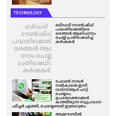
TECHNOLOGY
ബിഡദി
ബിഡദി ടൗൺഷിപ്പ്
പദ്ധതിക്കെതിരെ
ടൗൺഷിപ്പ്
മരങ്ങൾ ആലിം​ഗനം
ചെയ്ത് പ്രതിഷേധിച്ച്
പദ്ധതിക്കെതിരെ
കർഷകർ
മരങ്ങൾ ആലിം​
ഗനം ചെയ്ത്
പ്രതിഷേധിച്ച്
കർഷകർ
ഫോൺ നമ്പർ
നൽകാതെ ഇനി
വാട്‌സ്ആപ്പ് ചാറ്റ്
ചെയ്യാം;
ഉപയോക്താക്കൾ
കാത്തിരുന്ന സുപ്രധാന
ഫീച്ചർ എത്തി, ചെയ്യേണ്ടത് ഇത്രമാത്രം
അക്കൗണ്ടിൽ