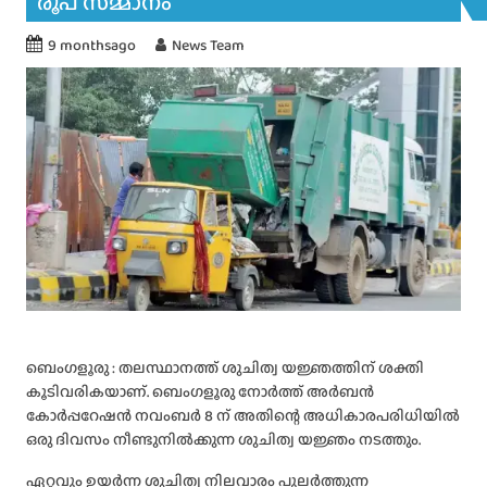
രൂപ സമ്മാനം
9 monthsago
News Team
ബെംഗളൂരു : തലസ്ഥാനത്ത് ശുചിത്വ യജ്ഞത്തിന് ശക്തി
കൂടിവരികയാണ്. ബെംഗളൂരു നോർത്ത് അർബൻ
കോർപ്പറേഷൻ നവംബർ 8 ന് അതിന്റെ അധികാരപരിധിയിൽ
ഒരു ദിവസം നീണ്ടുനിൽക്കുന്ന ശുചിത്വ യജ്ഞം നടത്തും.
ഏറ്റവും ഉയർന്ന ശുചിത്വ നിലവാരം പുലർത്തുന്ന