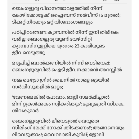
ബെംഗളൂരു വിമാനത്താവളത്തിൽ നിന്ന്
കോഴിക്കോട്ടേക്ക് ഫ്ലൈബസ് സർവീസ് 15 മുതൽ;
ടിക്കറ്റ് നിരക്കും മറ്റ് വിശദാംശങ്ങളും
പഠിച്ചിറങ്ങേണ്ട ക്യാമ്പസിൽ നിന്ന് ഇനി തിരികെ
വരില്ല; ബെംഗളൂരു യൂണിവേഴ്സിറ്റി
ക്യാമ്പസിനുള്ളിലെ ദുരന്തം 23 കാരിയുടെ
ജീവനെടുത്തു
മദ്യപിച്ച് ബാൽക്കണിയിൽ നിന്ന് വെടിവെപ്പ്:
ബെംഗളൂരുവിൽ ഐടി ജീവനക്കാരൻ അറസ്റ്റിൽ
നമ്മ മെട്രോ ഗ്രീൻ ലൈനിൽ നാളെ ട്രെയിൻ
സർവീസുകളിൽ മാറ്റം;
‘വേണമെങ്കിൽ പോവാം, രാജി സമർപ്പിച്ചാൽ
മിനിറ്റുകൾക്കകം സ്വീകരിക്കും’; മുഖ്യമന്ത്രി ഡി.കെ.
ശിവകുമാർ
ബെം​ഗളൂരുവിൽ ലീവെടുത്ത് വെറുതെ
സീലിംഗിലേക്ക് നോക്കിക്കിടക്കണം!’; അങ്ങനെയും
ലീവെടുക്കാം!; വൈറലായി കുറിപ്പ്; ജോലി