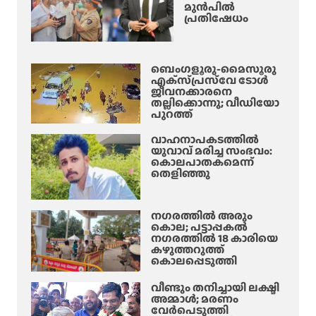
മുൻപിൽ
പ്പെ
പ്രതിഷേധം
ടു
ത്തു
ന്നു
ബെംഗളൂരു-മൈസൂരു
!
എക്‌സ്‌പ്രസ്‌വേ ടോൾ
ജീവനക്കാരനെ
തല്ലിക്കൊന്നു; വീഡിയോ
പുറത്ത്
വാഹനാപകടത്തിൽ
യുവാവ് മരിച്ച സംഭവം:
കൊലപാതകമെന്ന്
തെളിഞ്ഞു
നഗരത്തിൽ അരും
കൊല; പട്ടാപ്പകൽ
നഗരത്തിൽ 18 കാരിയെ
കഴുത്തറുത്ത്
കൊലപ്പെടുത്തി
വീണ്ടും തനിച്ചായി ലക്ഷ്മി
അമ്മാള്‍; മരണം
വേർപെടുത്തി