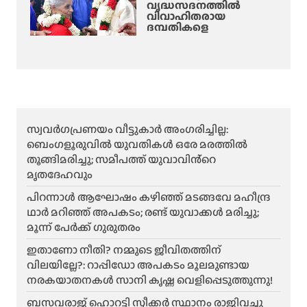
വൃദ്ധസദനത്തില്‍
വിവാഹിതരായ
ദമ്പതികളെ
സ്വവർഗപ്രണയം വീട്ടുകാർ അംഗരിച്ചില്ല:
ബെംഗളൂരുവിൽ യുവതികൾ ഒരേ മരത്തിൽ
തൂങ്ങിമരിച്ചു; സമീപത്ത് യുവാവിൻ്റെ
മൃതദേഹവും
പിറന്നാൾ ആഘോഷം കഴിഞ്ഞ് മടങ്ങവേ മഹീന്ദ്ര
ഥാർ മറിഞ്ഞ് അപകടം; രണ്ട് യുവാക്കൾ മരിച്ചു;
മൂന്ന് പേർക്ക് ഗുരുതരം
ഇതാണോ നീതി? നമ്മുടെ ജീവിതത്തിന്
വിലയില്ലേ?: റാപ്പിഡോ അപകടം മൂലമുണ്ടായ
നരകയാതനകൾ സാനി കൃഷ്ണ വെളിപ്പെടുത്തുന്നു!
ബസവരാജ് ഹൊറട്ടി സ്പീക്കർ സ്ഥാനം രാജിവച്ചു