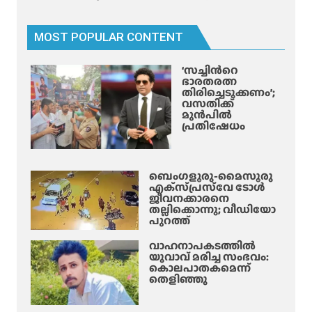
ൾ
സാ
MOST POPULAR CONTENT
നി
കൃ
‘സച്ചിന്‍റെ
ഷ്ണ
ഭാരതരത്ന
വെ
തിരിച്ചെടുക്കണം’;
വസതിക്ക്
ളി
മുൻപിൽ
പ്പെ
പ്രതിഷേധം
ടു
ത്തു
ന്നു
ബെംഗളൂരു-മൈസൂരു
!
എക്‌സ്‌പ്രസ്‌വേ ടോൾ
ജീവനക്കാരനെ
തല്ലിക്കൊന്നു; വീഡിയോ
പുറത്ത്
വാഹനാപകടത്തിൽ
യുവാവ് മരിച്ച സംഭവം:
കൊലപാതകമെന്ന്
തെളിഞ്ഞു