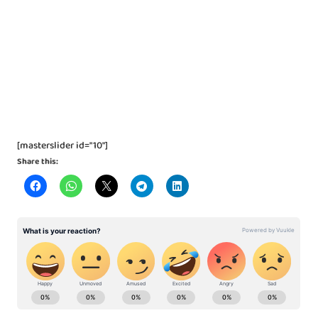
[masterslider id="10"]
Share this: