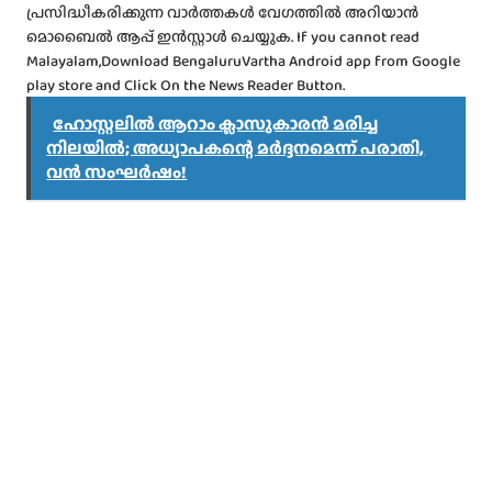
പ്രസിദ്ധീകരിക്കുന്ന വാർത്തകൾ വേഗത്തിൽ അറിയാൻ
മൊബൈൽ ആപ്പ് ഇൻസ്റ്റാൾ ചെയ്യുക. If you cannot read
Malayalam,Download BengaluruVartha Android app from Google
play store and Click On the News Reader Button.
ഹോസ്റ്റലിൽ ആറാം ക്ലാസുകാരൻ മരിച്ച
നിലയിൽ; അധ്യാപകന്റെ മർദ്ദനമെന്ന് പരാതി,
വൻ സംഘർഷം!