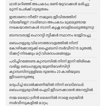
ഥാർ മറിഞ്ഞ് അപകടം; രണ്ട് യുവാക്കൾ മരിച്ചു;
മൂന്ന് പേർക്ക് ഗുരുതരം
ഇതാണോ നീതി? നമ്മുടെ ജീവിതത്തിന്
വിലയില്ലേ?: റാപ്പിഡോ അപകടം മൂലമുണ്ടായ
നരകയാതനകൾ സാനി കൃഷ്ണ വെളിപ്പെടുത്തുന്നു!
ബസവരാജ് ഹൊറട്ടി സ്പീക്കർ സ്ഥാനം രാജിവച്ചു
ബെംഗളൂരു വിമാനത്താവളത്തിൽ നിന്ന്
കോഴിക്കോട്ടേക്ക് ഫ്ലൈബസ് സർവീസ് 15 മുതൽ;
ടിക്കറ്റ് നിരക്കും മറ്റ് വിശദാംശങ്ങളും
പഠിച്ചിറങ്ങേണ്ട ക്യാമ്പസിൽ നിന്ന് ഇനി തിരികെ
വരില്ല; ബെംഗളൂരു യൂണിവേഴ്സിറ്റി
ക്യാമ്പസിനുള്ളിലെ ദുരന്തം 23 കാരിയുടെ
ജീവനെടുത്തു
മദ്യപിച്ച് ബാൽക്കണിയിൽ നിന്ന് വെടിവെപ്പ്:
ബെംഗളൂരുവിൽ ഐടി ജീവനക്കാരൻ അറസ്റ്റിൽ
നമ്മ മെട്രോ ഗ്രീൻ ലൈനിൽ നാളെ ട്രെയിൻ
സർവീസുകളിൽ മാറ്റം;