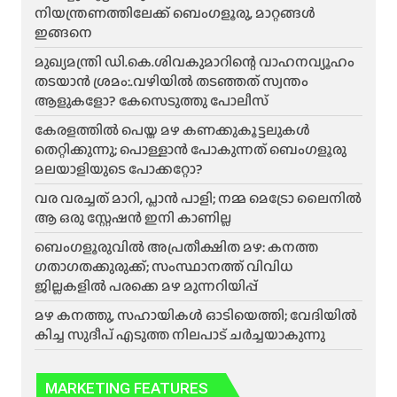
നിയന്ത്രണത്തിലേക്ക് ബെംഗളൂരു, മാറ്റങ്ങൾ
ഇങ്ങനെ
മുഖ്യമന്ത്രി ഡി.കെ.ശിവകുമാറിന്റെ വാഹനവ്യൂഹം
തടയാൻ ശ്രമം:.വഴിയിൽ തടഞ്ഞത് സ്വന്തം
ആളുകളോ? കേസെടുത്തു പോലീസ്
കേരളത്തിൽ പെയ്ത മഴ കണക്കുകൂട്ടലുകൾ
തെറ്റിക്കുന്നു; പൊള്ളാൻ പോകുന്നത് ബെംഗളൂരു
മലയാളിയുടെ പോക്കറ്റോ?
വര വരച്ചത് മാറി, പ്ലാൻ പാളി; നമ്മ മെട്രോ ലൈനിൽ
ആ ഒരു സ്റ്റേഷൻ ഇനി കാണില്ല
ബെംഗളൂരുവിൽ അപ്രതീക്ഷിത മഴ: കനത്ത
ഗതാഗതക്കുരുക്ക്; സംസ്ഥാനത്ത് വിവിധ
ജില്ലകളിൽ പരക്കെ മഴ മുന്നറിയിപ്പ്
മഴ കനത്തു, സഹായികൾ ഓടിയെത്തി; വേദിയിൽ
കിച്ച സുദീപ് എടുത്ത നിലപാട് ചർച്ചയാകുന്നു
MARKETING FEATURES