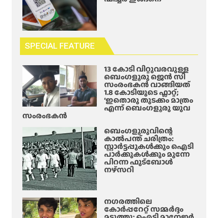
SPECIAL FEATURE
13 കോടി വിറ്റുവരവുള്ള
ബെംഗളൂരു ജെൻ സി
സംരംഭകൻ വാങ്ങിയത്
1.8 കോടിയുടെ ഫ്ലാറ്റ്;
‘ഇതൊരു തുടക്കം മാത്രം
എന്ന് ബെംഗളൂരു യുവ
സംരംഭകൻ
ബെംഗളൂരുവിന്റെ
കാൽപന്ത് ചരിത്രം:
സ്റ്റാർട്ടപ്പുകൾക്കും ഐടി
പാർക്കുകൾക്കും മുന്നേ
പിറന്ന ഫുട്ബോൾ
നഴ്സറി
നഗരത്തിലെ
കോർപ്പറേറ്റ് സമ്മർദ്ദം
മടുത്തു; ഐടി മാനേജർ