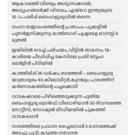
ആകാശത്ത് വീണ്ടും അഭ്യാസക്കടൽ;
അഭ്യൂഹങ്ങൾക്ക് വിരാമം, എയ്റോ ഇന്ത്യയുടെ
16-ാം പതിപ്പ് ബെംഗളൂരുവിൽ തന്നെ
ഗംഗാ രാജവംശത്തിന്റെ പ്രതാപം പൂക്കളിൽ
പുനർജനിക്കുന്നു: ലാൽബാഗ് പുഷ്പമേള ഓഗസ്റ്റ് 6
മുതൽ
ജയിലിൽ വെച്ച് പരിചയം, വീട്ടിൽ താമസം; 16-
കാരിയെ പീഡിപ്പിച്ച കേസിലെ പ്രതി സ്നേഹ
മെർളിൻ പിടിയിൽ
കാത്തിരിപ്പ് 36 വർഷം; ബത്തേരി – ബെംഗളൂരു
യാത്രാദൂരം 40 കിലോമീറ്റർ കുറയും; പാലത്തിന്
കർണാടകത്തിന്റെ പച്ചക്കൊടി
വാടകക്കാരെ പിഴിഞ്ഞെടുക്കുന്ന പുതിയ
ബെംഗളൂരു ട്രെൻഡ്; വീടൊഴിയാൻ 30 ദിവസത്തെ
നോട്ടീസ്, സോഷ്യൽ മീഡിയയിൽ പുകഞ്ഞ്
വാടകപ്പോര്
ന​ഗരത്തിലെ പ്രധാന ഫ്ലൈഓവർ 3 മാസത്തേക്ക്
അടച്ചു പൂട്ടി; കടുത്ത ഗതാഗത