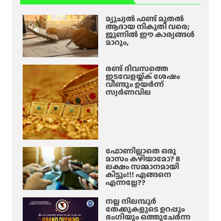
മ്യൂച്വൽ ഫണ്ട് മുതൽ
ആദായ നികുതി വരെ;
ജൂണിൽ ഈ കാര്യങ്ങൾ
മാറും,
രണ്ട് ദിവസത്തെ
ഇടവേളയ്ക്ക് ശേഷം
വീണ്ടും ഉയർന്ന്
സ്വർണവില
ഫോണില്ലാതെ ഒരു
മാസം കഴിയാമോ? 8
ലക്ഷം സമ്മാനമായി
കിട്ടും!!! എങ്ങനെ
എന്നല്ലേ??
നല്ല നിലമ്പൂർ
തേക്കുകളുടെ ഉറപ്പും
ഭംഗിയും ഒത്തുചേർന്ന