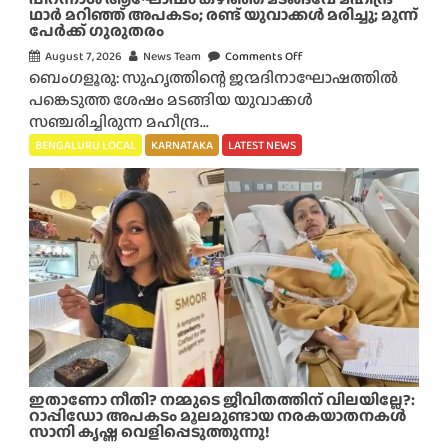
ല്ല
ഥാർ മറിഞ്ഞ് അപകടം; രണ്ട് യുവാക്കൾ മരിച്ചു; മൂന്ന്
പേർക്ക് ഗുരുതരം
:
ബെം
August 7, 2026
News Team
Comments Off
o
ഗ
ബെംഗളൂരു: സുഹൃത്തിന്റെ ജന്മദിനാഘോഷത്തിൽ
n
ളൂ
പങ്കെടുത്ത ശേഷം മടങ്ങിയ യുവാക്കൾ
പി
രു
സഞ്ചരിച്ചിരുന്ന മഹീന്ദ്ര...
റ
വി
ന്നാ
BENGALURU LOCAL
KARNATAKA
LATEST NEWS
ൽ
ൾ
യു
ആ
വ
ഘോ
തി
ഷം
ക
ക
ൾ
ഴി
ഒ
ഞ്ഞ്
രേ
മ
മ
ട
ര
ങ്ങ
ത്തി
വേ
ഇതാണോ നീതി? നമ്മുടെ ജീവിതത്തിന് വിലയില്ലേ?:
ൽ
മ
റാപ്പിഡോ അപകടം മൂലമുണ്ടായ നരകയാതനകൾ
തൂ
സാനി കൃഷ്ണ വെളിപ്പെടുത്തുന്നു!
ഹീ
ങ്ങി