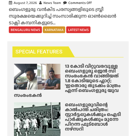
ന്ദ്ര
August 7, 2026
News Team
Comments Off
o
മ
ഥാ
ബെംഗളൂരു: വൻകിട പരസ്യങ്ങളിലൂടെ സ്ത്രീ
n
രി
ർ
സുരക്ഷയെക്കുറിച്ച് സംസാരിക്കുന്ന ഓൺലൈൻ
ഇ
ച്ചു
മ
ടാക്സി കമ്പനികളുടെ...
താ
;
റി
ണോ
BENGALURU NEWS
KARNATAKA
LATEST NEWS
സ
ഞ്ഞ്
നീ
മീ
അ
തി
പ
പ
?
SPECIAL FEATURES
ത്ത്
ക
ന
യു
ടം
മ്മു
13 കോടി വിറ്റുവരവുള്ള
വാ
;
ടെ
ബെംഗളൂരു ജെൻ സി
വി
ര
സംരംഭകൻ വാങ്ങിയത്
ജീ
1.8 കോടിയുടെ ഫ്ലാറ്റ്;
ൻ്
ണ്ട്
വി
‘ഇതൊരു തുടക്കം മാത്രം
റെ
യു
എന്ന് ബെംഗളൂരു യുവ
ത
മൃ
സംരംഭകൻ
വാ
ത്തി
ത
ക്ക
ന്
ബെംഗളൂരുവിന്റെ
ദേ
ൾ
കാൽപന്ത് ചരിത്രം:
വി
ഹ
സ്റ്റാർട്ടപ്പുകൾക്കും ഐടി
മ
ല
പാർക്കുകൾക്കും മുന്നേ
വും
രി
യി
പിറന്ന ഫുട്ബോൾ
നഴ്സറി
ച്ചു
ല്ലേ
;