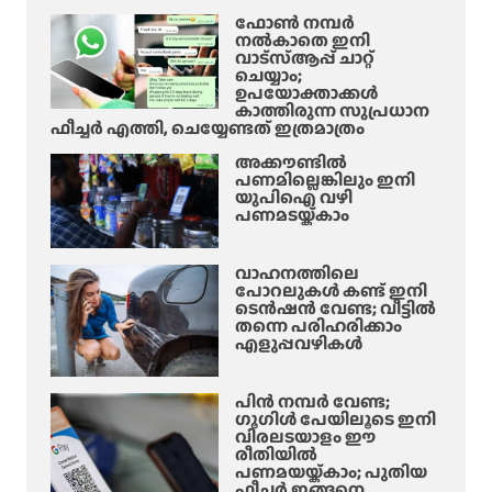
ഫോൺ നമ്പർ
നൽകാതെ ഇനി
വാട്‌സ്ആപ്പ് ചാറ്റ്
ചെയ്യാം;
ഉപയോക്താക്കൾ
കാത്തിരുന്ന സുപ്രധാന
ഫീച്ചർ എത്തി, ചെയ്യേണ്ടത് ഇത്രമാത്രം
അക്കൗണ്ടിൽ
പണമില്ലെങ്കിലും ഇനി
യുപിഐ വഴി
പണമടയ്ക്കാം
വാഹനത്തിലെ
പോറലുകൾ കണ്ട് ഇനി
ടെൻഷൻ വേണ്ട; വീട്ടിൽ
തന്നെ പരിഹരിക്കാം
എളുപ്പവഴികൾ
പിൻ നമ്പർ വേണ്ട;
ഗൂഗിൾ പേയിലൂടെ ഇനി
വിരലടയാളം ഈ
രീതിയിൽ
പണമയയ്ക്കാം; പുതിയ
ഫീച്ചർ ഇങ്ങനെ