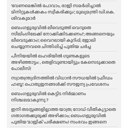
‘വേണമെങ്കിൽ പോവാം, രാജി സമർപ്പിച്ചാൽ
മിനിറ്റുകൾക്കകം സ്വീകരിക്കും’; മുഖ്യമന്ത്രി ഡി.കെ.
ശിവകുമാർ
ബെം​ഗളൂരുവിൽ ലീവെടുത്ത് വെറുതെ
സീലിംഗിലേക്ക് നോക്കിക്കിടക്കണം!’; അങ്ങനെയും
ലീവെടുക്കാം!; വൈറലായി കുറിപ്പ്; ജോലി
ചെയ്യുന്നവരെ ചിന്തിപ്പിച്ച് പുതിയ ചർച്ച
പീനിയയിൽ ലഹരിയിൽ ഗുണ്ടകളുടെ
അഴിഞ്ഞാട്ടം: , തെളിവുണ്ടായിട്ടും കേസെടുക്കാതെ
പോലീസ്!
സ്വാതന്ത്ര്യദിനത്തിൽ വിധാൻ സൗധയിൽ ‘ഫ്രീഡം
ഹബ്ബ’: പൊതുജനങ്ങൾക്ക് സൗജന്യ പ്രവേശനം
ബെംഗളൂരുവിൽ കെട്ടിട നിർമ്മാണം
നിശ്ചലമാകുന്നു ?
ഇനി തടസ്സങ്ങളില്ലാത്ത യാത്ര; റോഡ് വീതികൂട്ടാതെ
ഗതാഗതക്കുരുക്ക് അഴിക്കാം; ബെംഗളൂരുവിൽ
പുതിയ ‘മാജിക്’ പരീക്ഷണം! സംഭവം ഇങ്ങനെ