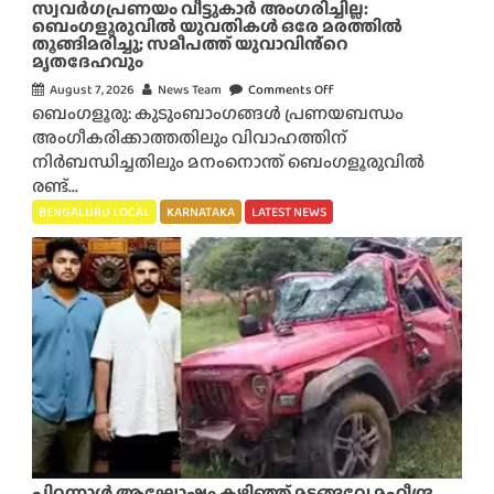
സ്വവർഗപ്രണയം വീട്ടുകാർ അംഗരിച്ചില്ല:
ബെംഗളൂരുവിൽ യുവതികൾ ഒരേ മരത്തിൽ
തൂങ്ങിമരിച്ചു; സമീപത്ത് യുവാവിൻ്റെ
മൃതദേഹവും
August 7, 2026
News Team
Comments Off
o
ബെംഗളൂരു: കുടുംബാംഗങ്ങൾ പ്രണയബന്ധം
n
അംഗീകരിക്കാത്തതിലും വിവാഹത്തിന്
സ്വ
നിർബന്ധിച്ചതിലും മനംനൊന്ത് ബെംഗളൂരുവിൽ
വ
രണ്ട്...
ർ
ഗ
BENGALURU LOCAL
KARNATAKA
LATEST NEWS
പ്ര
ണ
യം
വീ
ട്ടു
കാ
ർ
അം
ഗ
രി
ച്ചി
പിറന്നാൾ ആഘോഷം കഴിഞ്ഞ് മടങ്ങവേ മഹീന്ദ്ര