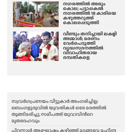
നഗരത്തിൽ അരും
കൊല; പട്ടാപ്പകൽ
നഗരത്തിൽ 18 കാരിയെ
കഴുത്തറുത്ത്
കൊലപ്പെടുത്തി
വീണ്ടും തനിച്ചായി ലക്ഷ്മി
അമ്മാള്‍; മരണം
വേർപെടുത്തി
വൃദ്ധസദനത്തില്‍
വിവാഹിതരായ
ദമ്പതികളെ
സ്വവർഗപ്രണയം വീട്ടുകാർ അംഗരിച്ചില്ല:
ബെംഗളൂരുവിൽ യുവതികൾ ഒരേ മരത്തിൽ
തൂങ്ങിമരിച്ചു; സമീപത്ത് യുവാവിൻ്റെ
മൃതദേഹവും
പിറന്നാൾ ആഘോഷം കഴിഞ്ഞ് മടങ്ങവേ മഹീന്ദ്ര