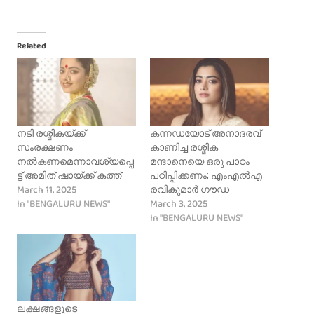
Related
നടി രശ്മികയ്ക്ക്
കന്നഡയോട് അനാദരവ്
സംരക്ഷണം
കാണിച്ച രശ്മിക
നൽകണമെന്നാവശ്യപ്പെ
മന്ദാനെയെ ഒരു പാഠം
ട്ട് അമിത് ഷായ്ക്ക് കത്ത്
പഠിപ്പിക്കണം; എംഎൽഎ
March 11, 2025
രവികുമാർ ഗൗഡ
In "BENGALURU NEWS"
March 3, 2025
In "BENGALURU NEWS"
ലക്ഷങ്ങളുടെ