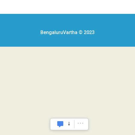
BengaluruVartha © 2023