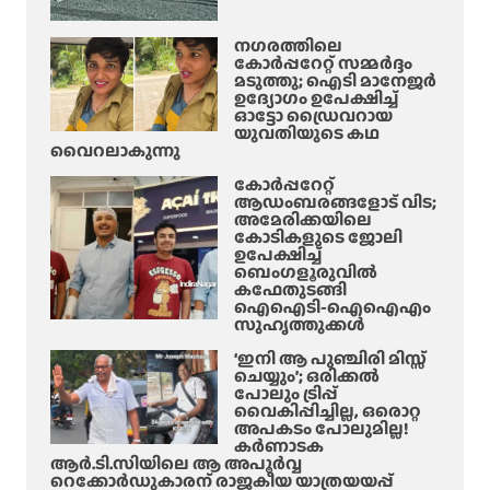
?
മൂ
:
നഗരത്തിലെ
ന്ന്
റാ
കോർപ്പറേറ്റ് സമ്മർദ്ദം
പേ
പ്പി
മടുത്തു; ഐടി മാനേജർ
ർ
ഉദ്യോഗം ഉപേക്ഷിച്ച്
ഡോ
ഓട്ടോ ഡ്രൈവറായ
ക്ക്
അ
യുവതിയുടെ കഥ
ഗു
പ
വൈറലാകുന്നു
രു
ക
കോർപ്പറേറ്റ്
ത
ടം
ആഡംബരങ്ങളോട് വിട;
രം
അമേരിക്കയിലെ
മൂ
കോടികളുടെ ജോലി
ല
ഉപേക്ഷിച്ച്
മു
ബെംഗളൂരുവിൽ
കഫേതുടങ്ങി
ണ്ടാ
ഐഐടി-ഐഐഎം
യ
സുഹൃത്തുക്കൾ
ന
‘ഇനി ആ പുഞ്ചിരി മിസ്സ്
ര
ചെയ്യും’; ഒരിക്കൽ
ക
പോലും ട്രിപ്പ്
വൈകിപ്പിച്ചില്ല, ഒരൊറ്റ
യാ
അപകടം പോലുമില്ല!
ത
കർണാടക
ന
ആർ.ടി.സിയിലെ ആ അപൂർവ്വ
റെക്കോർഡുകാരന് രാജകീയ യാത്രയയപ്പ്
ക