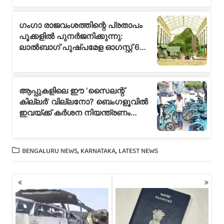
,
,
BENGALURU NEWS
KARNATAKA
LATEST NEWS
P
o
s
t
s