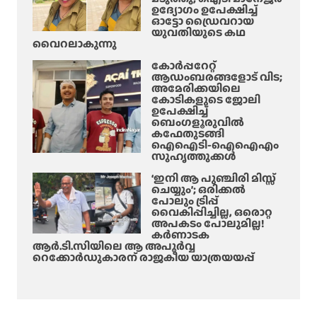
ഉദ്യോഗം ഉപേക്ഷിച്ച്
ഓട്ടോ ഡ്രൈവറായ
യുവതിയുടെ കഥ
വൈറലാകുന്നു
കോർപ്പറേറ്റ്
ആഡംബരങ്ങളോട് വിട;
അമേരിക്കയിലെ
കോടികളുടെ ജോലി
ഉപേക്ഷിച്ച്
ബെംഗളൂരുവിൽ
കഫേതുടങ്ങി
ഐഐടി-ഐഐഎം
സുഹൃത്തുക്കൾ
‘ഇനി ആ പുഞ്ചിരി മിസ്സ്
ചെയ്യും’; ഒരിക്കൽ
പോലും ട്രിപ്പ്
വൈകിപ്പിച്ചില്ല, ഒരൊറ്റ
അപകടം പോലുമില്ല!
കർണാടക
ആർ.ടി.സിയിലെ ആ അപൂർവ്വ
റെക്കോർഡുകാരന് രാജകീയ യാത്രയയപ്പ്