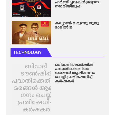
ഫർണിച്ചറുകൾ ഉദ്യാന
നഗരിയിലും!!
കല്യാൺ വരുന്നു ലുലു
മാളിൽ!!!
TECHNOLOGY
ബിഡദി
ബിഡദി ടൗൺഷിപ്പ്
പദ്ധതിക്കെതിരെ
ടൗൺഷിപ്പ്
മരങ്ങൾ ആലിം​ഗനം
ചെയ്ത് പ്രതിഷേധിച്ച്
പദ്ധതിക്കെതിരെ
കർഷകർ
മരങ്ങൾ ആലിം​
ഗനം ചെയ്ത്
പ്രതിഷേധിച്ച്
കർഷകർ