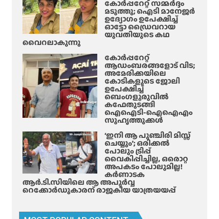
കോർപ്പറേറ്റ് സമ്മർദ്ദം
പേ
പ്പി
മടുത്തു; ഐടി മാനേജർ
ർ
ഉദ്യോഗം ഉപേക്ഷിച്ച്
ഡോ
ഓട്ടോ ഡ്രൈവറായ
ക്ക്
അ
യുവതിയുടെ കഥ
ഗു
പ
വൈറലാകുന്നു
രു
ക
കോർപ്പറേറ്റ്
ത
ടം
ആഡംബരങ്ങളോട് വിട;
രം
അമേരിക്കയിലെ
മൂ
കോടികളുടെ ജോലി
ല
ഉപേക്ഷിച്ച്
മു
ബെംഗളൂരുവിൽ
കഫേതുടങ്ങി
ണ്ടാ
ഐഐടി-ഐഐഎം
യ
സുഹൃത്തുക്കൾ
ന
‘ഇനി ആ പുഞ്ചിരി മിസ്സ്
ര
ചെയ്യും’; ഒരിക്കൽ
ക
പോലും ട്രിപ്പ്
വൈകിപ്പിച്ചില്ല, ഒരൊറ്റ
യാ
അപകടം പോലുമില്ല!
ത
കർണാടക
ന
ആർ.ടി.സിയിലെ ആ അപൂർവ്വ
റെക്കോർഡുകാരന് രാജകീയ യാത്രയയപ്പ്
ക
ൾ
സാ