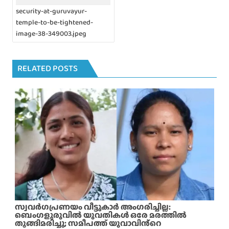
i
security-at-guruvayur-
g
temple-to-be-tightened-
a
image-38-349003.jpeg
t
i
o
n
RELATED POSTS
സ്വവർഗപ്രണയം വീട്ടുകാർ അംഗരിച്ചില്ല:
ബെംഗളൂരുവിൽ യുവതികൾ ഒരേ മരത്തിൽ
തൂങ്ങിമരിച്ചു; സമീപത്ത് യുവാവിൻ്റെ