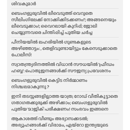
ശിവകുമാർ
ബെം​ഗളൂരുവിൽ ലീവെടുത്ത് വെറുതെ
സീലിംഗിലേക്ക് നോക്കിക്കിടക്കണം!’; അങ്ങനെയും
ലീവെടുക്കാം!; വൈറലായി കുറിപ്പ്; ജോലി
ചെയ്യുന്നവരെ ചിന്തിപ്പിച്ച് പുതിയ ചർച്ച
പീനിയയിൽ ലഹരിയിൽ ഗുണ്ടകളുടെ
അഴിഞ്ഞാട്ടം: , തെളിവുണ്ടായിട്ടും കേസെടുക്കാതെ
പോലീസ്!
സ്വാതന്ത്ര്യദിനത്തിൽ വിധാൻ സൗധയിൽ ‘ഫ്രീഡം
ഹബ്ബ’: പൊതുജനങ്ങൾക്ക് സൗജന്യ പ്രവേശനം
ബെംഗളൂരുവിൽ കെട്ടിട നിർമ്മാണം
നിശ്ചലമാകുന്നു ?
ഇനി തടസ്സങ്ങളില്ലാത്ത യാത്ര; റോഡ് വീതികൂട്ടാതെ
ഗതാഗതക്കുരുക്ക് അഴിക്കാം; ബെംഗളൂരുവിൽ
പുതിയ ‘മാജിക്’ പരീക്ഷണം! സംഭവം ഇങ്ങനെ
ആകാശത്ത് വീണ്ടും അഭ്യാസക്കടൽ;
അഭ്യൂഹങ്ങൾക്ക് വിരാമം, എയ്റോ ഇന്ത്യയുടെ