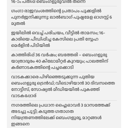
16-ാം പതിപ്പ് ബെംഗളൂരുവിൽ തന്നെ
ഗംഗാ രാജവംശത്തിന്റെ പ്രതാപം പൂക്കളിൽ
പുനർജനിക്കുന്നു: ലാൽബാഗ് പുഷ്പമേള ഓഗസ്റ്റ് 6
മുതൽ
ജയിലിൽ വെച്ച് പരിചയം, വീട്ടിൽ താമസം; 16-
കാരിയെ പീഡിപ്പിച്ച കേസിലെ പ്രതി സ്നേഹ
മെർളിൻ പിടിയിൽ
കാത്തിരിപ്പ് 36 വർഷം; ബത്തേരി – ബെംഗളൂരു
യാത്രാദൂരം 40 കിലോമീറ്റർ കുറയും; പാലത്തിന്
കർണാടകത്തിന്റെ പച്ചക്കൊടി
വാടകക്കാരെ പിഴിഞ്ഞെടുക്കുന്ന പുതിയ
ബെംഗളൂരു ട്രെൻഡ്; വീടൊഴിയാൻ 30 ദിവസത്തെ
നോട്ടീസ്, സോഷ്യൽ മീഡിയയിൽ പുകഞ്ഞ്
വാടകപ്പോര്
ന​ഗരത്തിലെ പ്രധാന ഫ്ലൈഓവർ 3 മാസത്തേക്ക്
അടച്ചു പൂട്ടി; കടുത്ത ഗതാഗത
നിയന്ത്രണത്തിലേക്ക് ബെംഗളൂരു, മാറ്റങ്ങൾ
ഇങ്ങനെ