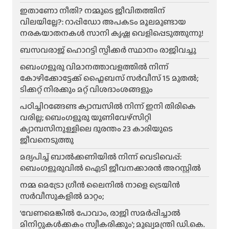
ഇതാണോ നീതി? നമ്മുടെ ജീവിതത്തിന്
വിലയില്ലേ?: റാപ്പിഡോ അപകടം മൂലമുണ്ടായ
നരകയാതനകൾ സാനി കൃഷ്ണ വെളിപ്പെടുത്തുന്നു!
ബസവരാജ് ഹൊറട്ടി സ്പീക്കർ സ്ഥാനം രാജിവച്ചു
ബെംഗളൂരു വിമാനത്താവളത്തിൽ നിന്ന്
കോഴിക്കോട്ടേക്ക് ഫ്ലൈബസ് സർവീസ് 15 മുതൽ;
ടിക്കറ്റ് നിരക്കും മറ്റ് വിശദാംശങ്ങളും
പഠിച്ചിറങ്ങേണ്ട ക്യാമ്പസിൽ നിന്ന് ഇനി തിരികെ
വരില്ല; ബെംഗളൂരു യൂണിവേഴ്സിറ്റി
ക്യാമ്പസിനുള്ളിലെ ദുരന്തം 23 കാരിയുടെ
ജീവനെടുത്തു
മദ്യപിച്ച് ബാൽക്കണിയിൽ നിന്ന് വെടിവെപ്പ്:
ബെംഗളൂരുവിൽ ഐടി ജീവനക്കാരൻ അറസ്റ്റിൽ
നമ്മ മെട്രോ ഗ്രീൻ ലൈനിൽ നാളെ ട്രെയിൻ
സർവീസുകളിൽ മാറ്റം;
‘വേണമെങ്കിൽ പോവാം, രാജി സമർപ്പിച്ചാൽ
മിനിറ്റുകൾക്കകം സ്വീകരിക്കും’; മുഖ്യമന്ത്രി ഡി.കെ.