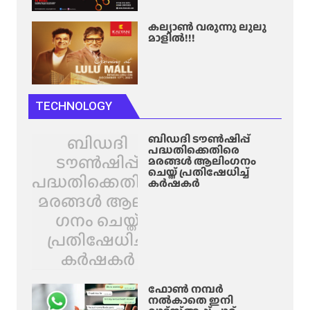
കല്യാൺ വരുന്നു ലുലു
മാളിൽ!!!
TECHNOLOGY
ബിഡദി
ബിഡദി ടൗൺഷിപ്പ്
പദ്ധതിക്കെതിരെ
ടൗൺഷിപ്പ്
മരങ്ങൾ ആലിം​ഗനം
ചെയ്ത് പ്രതിഷേധിച്ച്
പദ്ധതിക്കെതിരെ
കർഷകർ
മരങ്ങൾ ആലിം​
ഗനം ചെയ്ത്
പ്രതിഷേധിച്ച്
കർഷകർ
ഫോൺ നമ്പർ
നൽകാതെ ഇനി