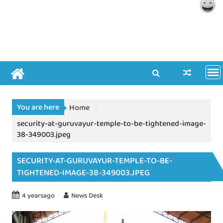
You are here
Home
security-at-guruvayur-temple-to-be-tightened-image-
38-349003.jpeg
SECURITY-AT-GURUVAYUR-TEMPLE-TO-BE-
TIGHTENED-IMAGE-38-349003.JPEG
4 yearsago
News Desk