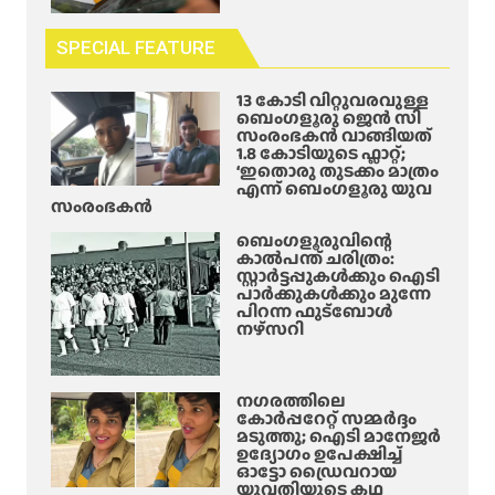
SPECIAL FEATURE
13 കോടി വിറ്റുവരവുള്ള
ബെംഗളൂരു ജെൻ സി
സംരംഭകൻ വാങ്ങിയത്
1.8 കോടിയുടെ ഫ്ലാറ്റ്;
‘ഇതൊരു തുടക്കം മാത്രം
എന്ന് ബെംഗളൂരു യുവ
സംരംഭകൻ
ബെംഗളൂരുവിന്റെ
കാൽപന്ത് ചരിത്രം:
സ്റ്റാർട്ടപ്പുകൾക്കും ഐടി
പാർക്കുകൾക്കും മുന്നേ
പിറന്ന ഫുട്ബോൾ
നഴ്സറി
നഗരത്തിലെ
കോർപ്പറേറ്റ് സമ്മർദ്ദം
മടുത്തു; ഐടി മാനേജർ
ഉദ്യോഗം ഉപേക്ഷിച്ച്
ഓട്ടോ ഡ്രൈവറായ
യുവതിയുടെ കഥ