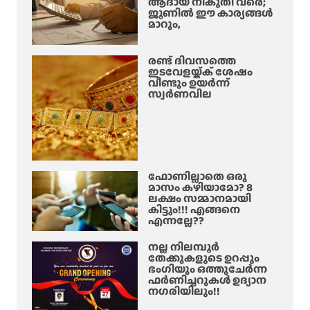
ആദായ നികുതി വരെ;
ജൂണിൽ ഈ കാര്യങ്ങൾ
മാറും,
രണ്ട് ദിവസത്തെ
ഇടവേളയ്ക്ക് ശേഷം
വീണ്ടും ഉയർന്ന്
സ്വർണവില
ഫോണില്ലാതെ ഒരു
മാസം കഴിയാമോ? 8
ലക്ഷം സമ്മാനമായി
കിട്ടും!!! എങ്ങനെ
എന്നല്ലേ??
നല്ല നിലമ്പൂർ
തേക്കുകളുടെ ഉറപ്പും
ഭംഗിയും ഒത്തുചേർന്ന
ഫർണിച്ചറുകൾ ഉദ്യാന
നഗരിയിലും!!