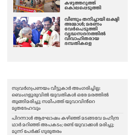
കഴുത്തറുത്ത്
കൊലപ്പെടുത്തി
വീണ്ടും തനിച്ചായി ലക്ഷ്മി
അമ്മാള്‍; മരണം
വേർപെടുത്തി
വൃദ്ധസദനത്തില്‍
വിവാഹിതരായ
ദമ്പതികളെ
സ്വവർഗപ്രണയം വീട്ടുകാർ അംഗരിച്ചില്ല:
ബെംഗളൂരുവിൽ യുവതികൾ ഒരേ മരത്തിൽ
തൂങ്ങിമരിച്ചു; സമീപത്ത് യുവാവിൻ്റെ
മൃതദേഹവും
പിറന്നാൾ ആഘോഷം കഴിഞ്ഞ് മടങ്ങവേ മഹീന്ദ്ര
ഥാർ മറിഞ്ഞ് അപകടം; രണ്ട് യുവാക്കൾ മരിച്ചു;
മൂന്ന് പേർക്ക് ഗുരുതരം