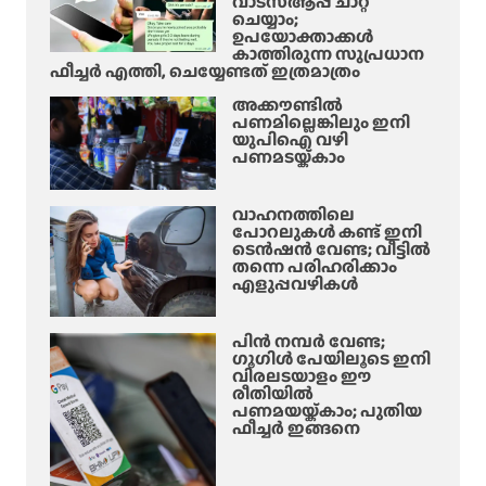
വാട്‌സ്ആപ്പ് ചാറ്റ്
ചെയ്യാം;
ഉപയോക്താക്കൾ
കാത്തിരുന്ന സുപ്രധാന
ഫീച്ചർ എത്തി, ചെയ്യേണ്ടത് ഇത്രമാത്രം
അക്കൗണ്ടിൽ
പണമില്ലെങ്കിലും ഇനി
യുപിഐ വഴി
പണമടയ്ക്കാം
വാഹനത്തിലെ
പോറലുകൾ കണ്ട് ഇനി
ടെൻഷൻ വേണ്ട; വീട്ടിൽ
തന്നെ പരിഹരിക്കാം
എളുപ്പവഴികൾ
പിൻ നമ്പർ വേണ്ട;
ഗൂഗിൾ പേയിലൂടെ ഇനി
വിരലടയാളം ഈ
രീതിയിൽ
പണമയയ്ക്കാം; പുതിയ
ഫീച്ചർ ഇങ്ങനെ