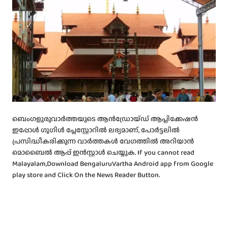
ബെംഗളൂരുവാർത്തയുടെ ആൻഡ്രോയ്ഡ് ആപ്ലിക്കേഷൻ
ഇപ്പോൾ ഗൂഗിൾ പ്ലേസ്റ്റോറിൽ ലഭ്യമാണ്, പോർട്ടലിൽ
പ്രസിദ്ധീകരിക്കുന്ന വാർത്തകൾ വേഗത്തിൽ അറിയാൻ
മൊബൈൽ ആപ്പ് ഇൻസ്റ്റാൾ ചെയ്യുക. If you cannot read
Malayalam,Download BengaluruVartha Android app from Google
play store and Click On the News Reader Button.