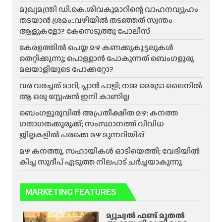
മുഖ്യമന്ത്രി ഡി.കെ.ശിവകുമാറിന്റെ വാഹനവ്യൂഹം
തടയാൻ ശ്രമം:.വഴിയിൽ തടഞ്ഞത് സ്വന്തം
ആളുകളോ? കേസെടുത്തു പോലീസ്
കേരളത്തിൽ പെയ്ത മഴ കണക്കുകൂട്ടലുകൾ
തെറ്റിക്കുന്നു; പൊള്ളാൻ പോകുന്നത് ബെംഗളൂരു
മലയാളിയുടെ പോക്കറ്റോ?
വര വരച്ചത് മാറി, പ്ലാൻ പാളി; നമ്മ മെട്രോ ലൈനിൽ
ആ ഒരു സ്റ്റേഷൻ ഇനി കാണില്ല
ബെംഗളൂരുവിൽ അപ്രതീക്ഷിത മഴ: കനത്ത
ഗതാഗതക്കുരുക്ക്; സംസ്ഥാനത്ത് വിവിധ
ജില്ലകളിൽ പരക്കെ മഴ മുന്നറിയിപ്പ്
മഴ കനത്തു, സഹായികൾ ഓടിയെത്തി; വേദിയിൽ
കിച്ച സുദീപ് എടുത്ത നിലപാട് ചർച്ചയാകുന്നു
MARKETING FEATURES
മ്യൂച്വൽ ഫണ്ട് മുതൽ