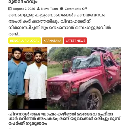
മൃതദേഹവും
August 7, 2026
News Team
Comments Off
o
ബെംഗളൂരു: കുടുംബാംഗങ്ങൾ പ്രണയബന്ധം
n
അംഗീകരിക്കാത്തതിലും വിവാഹത്തിന്
സ്വ
നിർബന്ധിച്ചതിലും മനംനൊന്ത് ബെംഗളൂരുവിൽ
വ
രണ്ട്...
ർ
ഗ
BENGALURU LOCAL
KARNATAKA
LATEST NEWS
പ്ര
ണ
യം
വീ
ട്ടു
കാ
ർ
അം
ഗ
രി
ച്ചി
പിറന്നാൾ ആഘോഷം കഴിഞ്ഞ് മടങ്ങവേ മഹീന്ദ്ര
ല്ല
ഥാർ മറിഞ്ഞ് അപകടം; രണ്ട് യുവാക്കൾ മരിച്ചു; മൂന്ന്
പേർക്ക് ഗുരുതരം
: