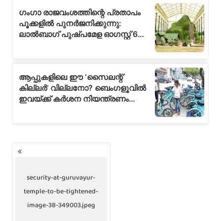
P
o
s
t
security-at-guruvayur-
s
temple-to-be-tightened-
n
a
image-38-349003.jpeg
v