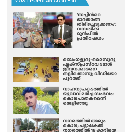
MOST POPULAR CONTENT
നി
കൃ
‘സച്ചിന്‍റെ
ഷ്ണ
ഭാരതരത്ന
വെ
തിരിച്ചെടുക്കണം’;
വസതിക്ക്
ളി
മുൻപിൽ
പ്പെ
പ്രതിഷേധം
ടു
ത്തു
ന്നു
ബെംഗളൂരു-മൈസൂരു
!
എക്‌സ്‌പ്രസ്‌വേ ടോൾ
ജീവനക്കാരനെ
തല്ലിക്കൊന്നു; വീഡിയോ
പുറത്ത്
വാഹനാപകടത്തിൽ
യുവാവ് മരിച്ച സംഭവം:
കൊലപാതകമെന്ന്
തെളിഞ്ഞു
നഗരത്തിൽ അരും
കൊല; പട്ടാപ്പകൽ
നഗരത്തിൽ 18 കാരിയെ