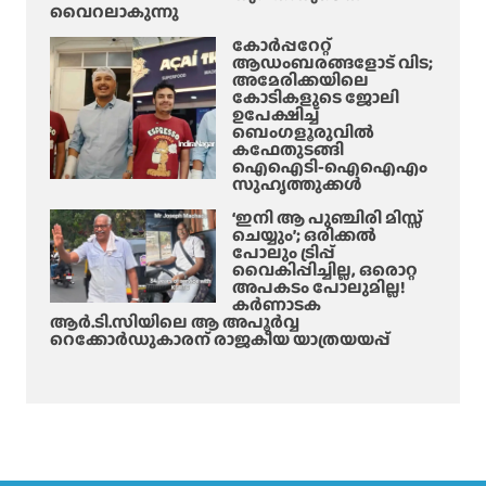
വൈറലാകുന്നു
കോർപ്പറേറ്റ്
ആഡംബരങ്ങളോട് വിട;
അമേരിക്കയിലെ
കോടികളുടെ ജോലി
ഉപേക്ഷിച്ച്
ബെംഗളൂരുവിൽ
കഫേതുടങ്ങി
ഐഐടി-ഐഐഎം
സുഹൃത്തുക്കൾ
‘ഇനി ആ പുഞ്ചിരി മിസ്സ്
ചെയ്യും’; ഒരിക്കൽ
പോലും ട്രിപ്പ്
വൈകിപ്പിച്ചില്ല, ഒരൊറ്റ
അപകടം പോലുമില്ല!
കർണാടക
ആർ.ടി.സിയിലെ ആ അപൂർവ്വ
റെക്കോർഡുകാരന് രാജകീയ യാത്രയയപ്പ്