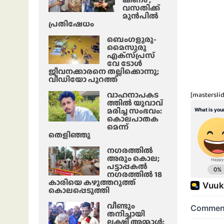
വസതിക്ക്
മുൻപിൽ
പ്രതിഷേധം
ബെംഗളൂരു-
മൈസൂരു
എക്‌സ്‌പ്രസ്‌
വേ ടോൾ
ജീവനക്കാരനെ തല്ലിക്കൊന്നു;
വീഡിയോ പുറത്ത്
വാഹനാപകട
[masterslid
ത്തിൽ യുവാവ്
മരിച്ച സംഭവം:
കൊലപാതക
മെന്ന്
തെളിഞ്ഞു
നഗരത്തിൽ
അരും കൊല;
പട്ടാപ്പകൽ
നഗരത്തിൽ 18
കാരിയെ കഴുത്തറുത്ത്
കൊലപ്പെടുത്തി
വീണ്ടും
തനിച്ചായി
ലക്ഷ്മി അമ്മാള്‍;