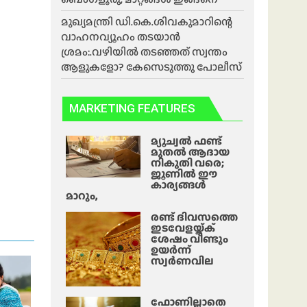
മുഖ്യമന്ത്രി ഡി.കെ.ശിവകുമാറിന്റെ
വാഹനവ്യൂഹം തടയാൻ
ശ്രമം:.വഴിയിൽ തടഞ്ഞത് സ്വന്തം
ആളുകളോ? കേസെടുത്തു പോലീസ്
MARKETING FEATURES
മ്യൂച്വൽ ഫണ്ട്
മുതൽ ആദായ
നികുതി വരെ;
ജൂണിൽ ഈ
കാര്യങ്ങൾ
മാറും,
രണ്ട് ദിവസത്തെ
ഇടവേളയ്ക്ക്
ശേഷം വീണ്ടും
ഉയർന്ന്
സ്വർണവില
ഫോണില്ലാതെ