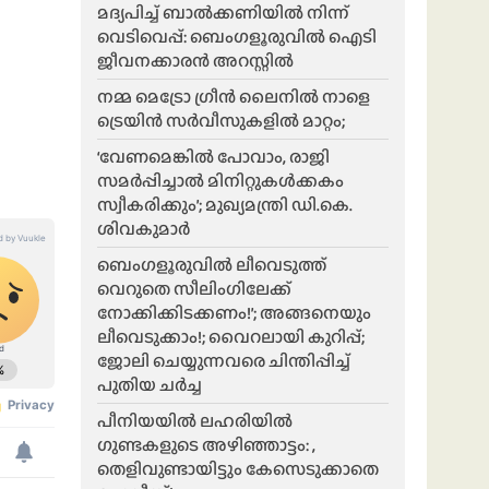
മദ്യപിച്ച് ബാൽക്കണിയിൽ നിന്ന്
വെടിവെപ്പ്: ബെംഗളൂരുവിൽ ഐടി
ജീവനക്കാരൻ അറസ്റ്റിൽ
നമ്മ മെട്രോ ഗ്രീൻ ലൈനിൽ നാളെ
ട്രെയിൻ സർവീസുകളിൽ മാറ്റം;
‘വേണമെങ്കിൽ പോവാം, രാജി
സമർപ്പിച്ചാൽ മിനിറ്റുകൾക്കകം
സ്വീകരിക്കും’; മുഖ്യമന്ത്രി ഡി.കെ.
ശിവകുമാർ
ബെം​ഗളൂരുവിൽ ലീവെടുത്ത്
വെറുതെ സീലിംഗിലേക്ക്
നോക്കിക്കിടക്കണം!’; അങ്ങനെയും
ലീവെടുക്കാം!; വൈറലായി കുറിപ്പ്;
ജോലി ചെയ്യുന്നവരെ ചിന്തിപ്പിച്ച്
പുതിയ ചർച്ച
പീനിയയിൽ ലഹരിയിൽ
ഗുണ്ടകളുടെ അഴിഞ്ഞാട്ടം: ,
തെളിവുണ്ടായിട്ടും കേസെടുക്കാതെ