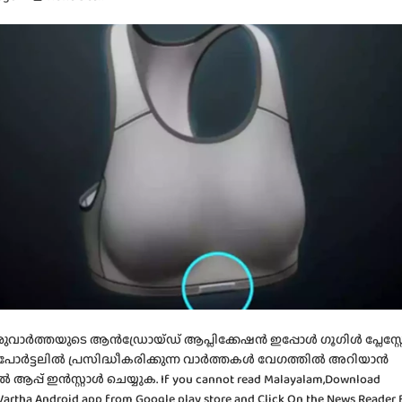
വാർത്തയുടെ ആൻഡ്രോയ്ഡ് ആപ്ലിക്കേഷൻ ഇപ്പോൾ ഗൂഗിൾ പ്ലേസ്റ്
, പോർട്ടലിൽ പ്രസിദ്ധീകരിക്കുന്ന വാർത്തകൾ വേഗത്തിൽ അറിയാൻ
പ് ഇൻസ്റ്റാൾ ചെയ്യുക. If you cannot read Malayalam,Download
artha Android app from Google play store and Click On the News Reader 