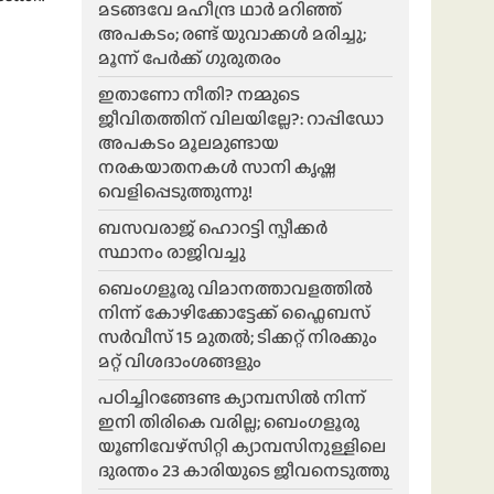
മടങ്ങവേ മഹീന്ദ്ര ഥാർ മറിഞ്ഞ്
അപകടം; രണ്ട് യുവാക്കൾ മരിച്ചു;
മൂന്ന് പേർക്ക് ഗുരുതരം
ഇതാണോ നീതി? നമ്മുടെ
ജീവിതത്തിന് വിലയില്ലേ?: റാപ്പിഡോ
അപകടം മൂലമുണ്ടായ
നരകയാതനകൾ സാനി കൃഷ്ണ
വെളിപ്പെടുത്തുന്നു!
ബസവരാജ് ഹൊറട്ടി സ്പീക്കർ
സ്ഥാനം രാജിവച്ചു
ബെംഗളൂരു വിമാനത്താവളത്തിൽ
നിന്ന് കോഴിക്കോട്ടേക്ക് ഫ്ലൈബസ്
സർവീസ് 15 മുതൽ; ടിക്കറ്റ് നിരക്കും
മറ്റ് വിശദാംശങ്ങളും
പഠിച്ചിറങ്ങേണ്ട ക്യാമ്പസിൽ നിന്ന്
ഇനി തിരികെ വരില്ല; ബെംഗളൂരു
യൂണിവേഴ്സിറ്റി ക്യാമ്പസിനുള്ളിലെ
ദുരന്തം 23 കാരിയുടെ ജീവനെടുത്തു