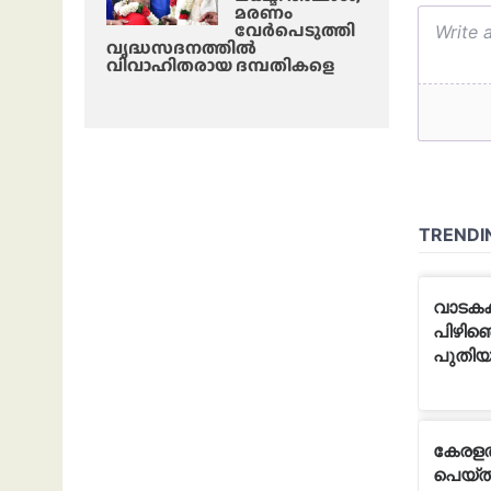
മരണം
വേർപെടുത്തി
വൃദ്ധസദനത്തില്‍
വിവാഹിതരായ ദമ്പതികളെ