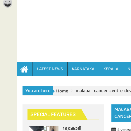
LATEST NEWS
KARNATAKA
KERALA
N
You are here
malabar-cancer-centre-dev
Home
MALABA
SPECIAL FEATURES
CANCER
13 കോടി
4 years