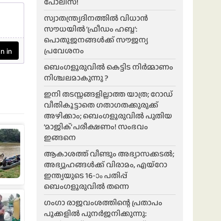
പോലീസ്!
സ്വാതന്ത്ര്യദിനത്തിൽ വിധാൻ
സൗധയിൽ ‘ഫ്രീഡം ഹബ്ബ’:
പൊതുജനങ്ങൾക്ക് സൗജന്യ
പ്രവേശനം
ബെംഗളൂരുവിൽ കെട്ടിട നിർമ്മാണം
നിശ്ചലമാകുന്നു ?
ഇനി തടസ്സങ്ങളില്ലാത്ത യാത്ര; റോഡ്
വീതികൂട്ടാതെ ഗതാഗതക്കുരുക്ക്
അഴിക്കാം; ബെംഗളൂരുവിൽ പുതിയ
‘മാജിക്’ പരീക്ഷണം! സംഭവം
ഇങ്ങനെ
ആകാശത്ത് വീണ്ടും അഭ്യാസക്കടൽ;
അഭ്യൂഹങ്ങൾക്ക് വിരാമം, എയ്റോ
ഇന്ത്യയുടെ 16-ാം പതിപ്പ്
ബെംഗളൂരുവിൽ തന്നെ
ഗംഗാ രാജവംശത്തിന്റെ പ്രതാപം
പൂക്കളിൽ പുനർജനിക്കുന്നു: