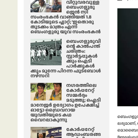
വിറ്റുവരവുള്ള
ബെംഗളൂരു
ജെൻ സി
സംരംഭകൻ വാങ്ങിയത് 1.8
കോടിയുടെ ഫ്ലാറ്റ്; ‘ഇതൊരു
തുടക്കം മാത്രം എന്ന്
ബെംഗളൂരു യുവ സംരംഭകൻ
ബെംഗളൂരുവി
ന്റെ കാൽപന്ത്
ചരിത്രം:
സ്റ്റാർട്ടപ്പുകൾ
ക്കും ഐടി
പാർക്കുകൾ
ക്കും മുന്നേ പിറന്ന ഫുട്ബോൾ
നഴ്സറി
നഗരത്തിലെ
കോർപ്പറേറ്റ്
സമ്മർദ്ദം
മടുത്തു; ഐടി
മാനേജർ ഉദ്യോഗം ഉപേക്ഷിച്ച്
ഓട്ടോ ഡ്രൈവറായ
യുവതിയുടെ കഥ
ബെംഗളൂരു
വൈറലാകുന്നു
ലഭ്യമാണ്
കോർപ്പറേറ്റ്
മൊബൈൽ ആപ്
ആഡംബരങ്ങ
BengaluruV