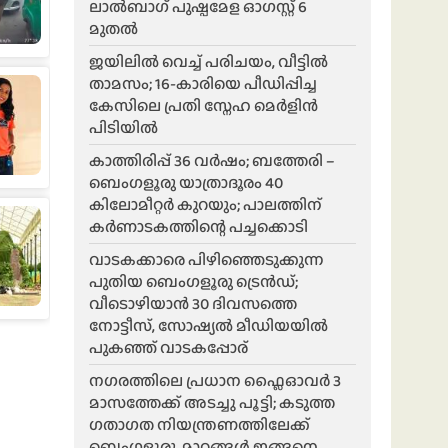
ലാൽബാഗ് പുഷ്പമേള ഓഗസ്റ്റ് 6
മുതൽ
ജയിലിൽ വെച്ച് പരിചയം, വീട്ടിൽ
താമസം; 16-കാരിയെ പീഡിപ്പിച്ച
കേസിലെ പ്രതി സ്നേഹ മെർളിൻ
പിടിയിൽ
കാത്തിരിപ്പ് 36 വർഷം; ബത്തേരി –
ബെംഗളൂരു യാത്രാദൂരം 40
കിലോമീറ്റർ കുറയും; പാലത്തിന്
കർണാടകത്തിന്റെ പച്ചക്കൊടി
വാടകക്കാരെ പിഴിഞ്ഞെടുക്കുന്ന
പുതിയ ബെംഗളൂരു ട്രെൻഡ്;
വീടൊഴിയാൻ 30 ദിവസത്തെ
നോട്ടീസ്, സോഷ്യൽ മീഡിയയിൽ
പുകഞ്ഞ് വാടകപ്പോര്
ന​ഗരത്തിലെ പ്രധാന ഫ്ലൈഓവർ 3
മാസത്തേക്ക് അടച്ചു പൂട്ടി; കടുത്ത
ഗതാഗത നിയന്ത്രണത്തിലേക്ക്
ബെംഗളൂരു, മാറ്റങ്ങൾ ഇങ്ങനെ