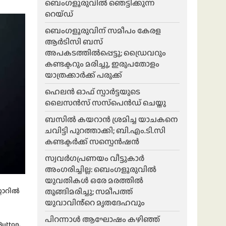
ബെംഗളൂരുവിൽ ഞെട്ടിക്കുന്ന
റെയ്ഡ്
ബെംഗളൂരുവിന് സമീപം കേരള
ആർടിസി ബസ്
അപകടത്തിൽപ്പെട്ടു; ഡ്രൈവറും
കണ്ടക്ടറും മരിച്ചു, ഇരുപതോളം
യാത്രക്കാർക്ക് പരുക്ക്
ഹെലന്‍ ഓഫ് സ്പാര്‍ട്ടയുടെ
ലൈസന്‍സ് സസ്‌പെന്‍ഡ് ചെയ്തു
ബസിൽ കയറാൻ ശ്രമിച്ച യാചകനെ
ചവിട്ടി പുറത്താക്കി; ബി.എം.ടി.സി
കണ്ടക്ടർക്ക് സസ്പെൻഷൻ
സ്വവർഗപ്രണയം വീട്ടുകാർ
അംഗരിച്ചില്ല: ബെംഗളൂരുവിൽ
യുവതികൾ ഒരേ മരത്തിൽ
റോറിൽ
തൂങ്ങിമരിച്ചു; സമീപത്ത്
യുവാവിൻ്റെ മൃതദേഹവും
പിറന്നാൾ ആഘോഷം കഴിഞ്ഞ്
Button.