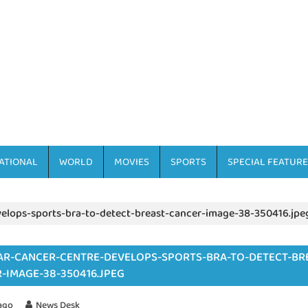
ATIONAL
WORLD
MOVIES
SPORTS
SPECIAL FEATURE
elops-sports-bra-to-detect-breast-cancer-image-38-350416.jpe
R-CANCER-CENTRE-DEVELOPS-SPORTS-BRA-TO-DETECT-BR
-IMAGE-38-350416.JPEG
ago
News Desk