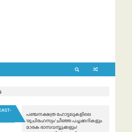
g
EAST-
പഞ്ചനക്ഷത്ര ഹോട്ടലുകളിലെ
‘രുചിരഹസ്യം’ ചീഞ്ഞ പച്ചക്കറികളും
മാരക രാസവസ്തുക്കളും!