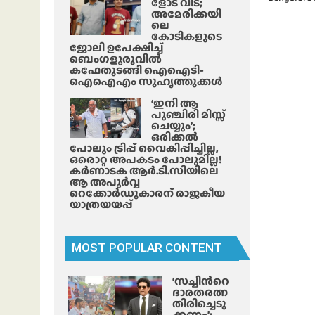
ളോട് വിട;
അമേരിക്കയി
ലെ
കോടികളുടെ
ജോലി ഉപേക്ഷിച്ച്
ബെംഗളൂരുവിൽ
കഫേതുടങ്ങി ഐഐടി-
ഐഐഎം സുഹൃത്തുക്കൾ
‘ഇനി ആ
പുഞ്ചിരി മിസ്സ്
ചെയ്യും’;
ഒരിക്കൽ
പോലും ട്രിപ്പ് വൈകിപ്പിച്ചില്ല,
ഒരൊറ്റ അപകടം പോലുമില്ല!
കർണാടക ആർ.ടി.സിയിലെ
ആ അപൂർവ്വ
റെക്കോർഡുകാരന് രാജകീയ
യാത്രയയപ്പ്
MOST POPULAR CONTENT
‘സച്ചിന്‍റെ
ഭാരതരത്ന
തിരിച്ചെടു
ക്കണം’;