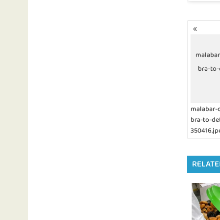
P
o
s
t
malabar
s
bra-to-
n
a
v
i
malabar-c
g
bra-to-de
a
350416.jp
t
i
o
n
RELATE