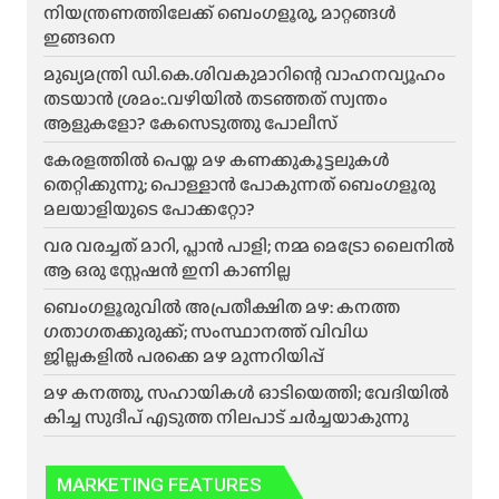
നിയന്ത്രണത്തിലേക്ക് ബെംഗളൂരു, മാറ്റങ്ങൾ
ഇങ്ങനെ
മുഖ്യമന്ത്രി ഡി.കെ.ശിവകുമാറിന്റെ വാഹനവ്യൂഹം
തടയാൻ ശ്രമം:.വഴിയിൽ തടഞ്ഞത് സ്വന്തം
ആളുകളോ? കേസെടുത്തു പോലീസ്
കേരളത്തിൽ പെയ്ത മഴ കണക്കുകൂട്ടലുകൾ
തെറ്റിക്കുന്നു; പൊള്ളാൻ പോകുന്നത് ബെംഗളൂരു
മലയാളിയുടെ പോക്കറ്റോ?
വര വരച്ചത് മാറി, പ്ലാൻ പാളി; നമ്മ മെട്രോ ലൈനിൽ
ആ ഒരു സ്റ്റേഷൻ ഇനി കാണില്ല
ബെംഗളൂരുവിൽ അപ്രതീക്ഷിത മഴ: കനത്ത
ഗതാഗതക്കുരുക്ക്; സംസ്ഥാനത്ത് വിവിധ
ജില്ലകളിൽ പരക്കെ മഴ മുന്നറിയിപ്പ്
മഴ കനത്തു, സഹായികൾ ഓടിയെത്തി; വേദിയിൽ
കിച്ച സുദീപ് എടുത്ത നിലപാട് ചർച്ചയാകുന്നു
MARKETING FEATURES