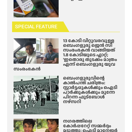
SPECIAL FEATURE
13 കോടി വിറ്റുവരവുള്ള
ബെംഗളൂരു ജെൻ സി
സംരംഭകൻ വാങ്ങിയത്
1.8 കോടിയുടെ ഫ്ലാറ്റ്;
‘ഇതൊരു തുടക്കം മാത്രം
എന്ന് ബെംഗളൂരു യുവ
സംരംഭകൻ
ബെംഗളൂരുവിന്റെ
കാൽപന്ത് ചരിത്രം:
സ്റ്റാർട്ടപ്പുകൾക്കും ഐടി
പാർക്കുകൾക്കും മുന്നേ
പിറന്ന ഫുട്ബോൾ
നഴ്സറി
നഗരത്തിലെ
കോർപ്പറേറ്റ് സമ്മർദ്ദം
മടുത്തു; ഐടി മാനേജർ