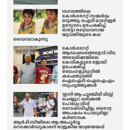
മൂ
:
നഗരത്തിലെ
ന്ന്
റാ
കോർപ്പറേറ്റ് സമ്മർദ്ദം
പേ
പ്പി
മടുത്തു; ഐടി മാനേജർ
ർ
ഉദ്യോഗം ഉപേക്ഷിച്ച്
ഡോ
ഓട്ടോ ഡ്രൈവറായ
ക്ക്
അ
യുവതിയുടെ കഥ
ഗു
പ
വൈറലാകുന്നു
രു
ക
കോർപ്പറേറ്റ്
ത
ടം
ആഡംബരങ്ങളോട് വിട;
രം
അമേരിക്കയിലെ
മൂ
കോടികളുടെ ജോലി
ല
ഉപേക്ഷിച്ച്
മു
ബെംഗളൂരുവിൽ
കഫേതുടങ്ങി
ണ്ടാ
ഐഐടി-ഐഐഎം
യ
സുഹൃത്തുക്കൾ
ന
‘ഇനി ആ പുഞ്ചിരി മിസ്സ്
ര
ചെയ്യും’; ഒരിക്കൽ
ക
പോലും ട്രിപ്പ്
വൈകിപ്പിച്ചില്ല, ഒരൊറ്റ
യാ
അപകടം പോലുമില്ല!
ത
കർണാടക
ന
ആർ.ടി.സിയിലെ ആ അപൂർവ്വ
റെക്കോർഡുകാരന് രാജകീയ യാത്രയയപ്പ്
ക