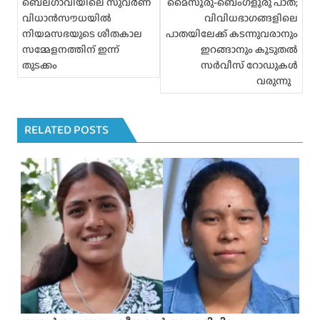
ബെലഗാവിയിലെ സുവർണ
മൈസൂരു-ബെംഗളൂരു പാത;
g
വിധാൻസൗധയിൽ
വിവിധഭാഗങ്ങളിലെ
a
നിയമസഭയുടെ ശീതകാല
പാതയിലേക്ക് കടന്നുവരാനും
t
സമ്മേളനത്തിന് ഇന്ന്
ഇറങ്ങാനും കൂടുതൽ
i
തുടക്കം
സർവീസ് റോഡുകൾ
o
വരുന്നു
n
RELATED POSTS