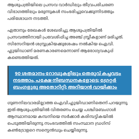
ആശുപത്രിയിലെ പ്രസവ വാർഡിലും തീവ്രപരിചരണ
വിഭാഗത്തിലും മരുന്നുകൾ സംഭരിച്ചുവെക്കുന്നിടത്തും
പരിശോധന നടത്തി.
ഏതാനും രേഖകൾ ശേഖരിച്ചു. ആശുപത്രിയിൽ
പ്രസവത്തിനായി പ്രവേശിപ്പിച്ച അഞ്ച് സ്ത്രീകളാണ് മരിച്ചത്.
സിസേറിയൻ ശസ്ത്രക്രിയക്കുശേഷം നൽകിയ ഐ.വി.
ഫ്ലൂയിഡാണ് മരണകാരണമെന്നാണ് ആരോഗ്യവകുപ്പ്
കണ്ടെത്തിയത്.
90 ശതമാനം റോഡുകളിലും തെരുവ് കച്ചവടം
നടത്താം, പക്ഷേ നിബന്ധനകളോടെ; ഗ്രേറ്റർ
ബംഗളൂരു അതോറിറ്റി; അറിയാൻ വായിക്കാം
ഗുണനിലവാരമില്ലാത്ത ഐ.വി.ഫ്ലൂയിഡാണിതെന്ന് പറയുന്നു.
ഇത് ആശുപത്രിയിൽ വിതരണം ചെയ്ത പശ്ചിമബംഗാൾ
ആസ്ഥാനമായ കമ്പനിയെ സർക്കാർ കരിമ്പട്ടികയിൽ
പെടുത്തിയിരുന്നു. സംഭവത്തിൽ സംസ്ഥാന ഡ്രഗ്‌സ്
കൺട്രോളറെ സസ്പെൻഡും ചെയ്തിരുന്നു.