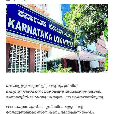
ബെംഗളൂരു : ബല്ലാരി ജില്ലാ ആശുപത്രിയിലെ
മാതൃമരണങ്ങളെപ്പറ്റി ലോകായുക്ത അന്വേഷണം തുടങ്ങി.
മരണങ്ങളിൽ ലോകായുക്ത സ്വമേധയാ കേസെടുത്തിരുന്നു.
ലോകായുക്ത എസ്.പി. എസ്. സിദ്ധരാജുവിന്റെ
നേതൃത്വത്തിലാണ് അന്വേഷണം. അന്വേഷണ സംഘം