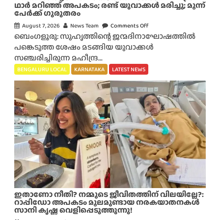
ല്ല
ഥാർ മറിഞ്ഞ് അപകടം; രണ്ട് യുവാക്കൾ മരിച്ചു; മൂന്ന്
പേർക്ക് ഗുരുതരം
:
ബെം
August 7, 2026
News Team
Comments Off
o
ഗ
ബെംഗളൂരു: സുഹൃത്തിന്റെ ജന്മദിനാഘോഷത്തിൽ
n
ളൂ
പങ്കെടുത്ത ശേഷം മടങ്ങിയ യുവാക്കൾ
പി
രു
സഞ്ചരിച്ചിരുന്ന മഹീന്ദ്ര...
റ
വി
ന്നാ
BENGALURU LOCAL
KARNATAKA
LATEST NEWS
ൽ
ൾ
യു
ആ
വ
ഘോ
തി
ഷം
ക
ക
ൾ
ഴി
ഒ
ഞ്ഞ്
രേ
മ
മ
ട
ര
ങ്ങ
ത്തി
വേ
ഇതാണോ നീതി? നമ്മുടെ ജീവിതത്തിന് വിലയില്ലേ?:
ൽ
മ
റാപ്പിഡോ അപകടം മൂലമുണ്ടായ നരകയാതനകൾ
തൂ
സാനി കൃഷ്ണ വെളിപ്പെടുത്തുന്നു!
ഹീ
ങ്ങി