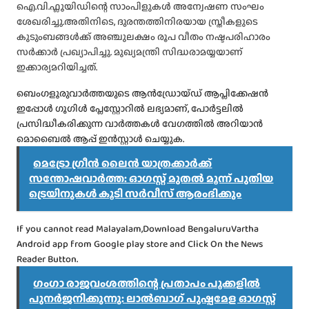
ഐ.വി.ഫ്ലൂയിഡിന്റെ സാംപിളുകൾ അന്വേഷണ സംഘം
ശേഖരിച്ചു.അതിനിടെ, ദുരന്തത്തിനിരയായ സ്ത്രീകളുടെ
കുടുംബങ്ങൾക്ക് അഞ്ചുലക്ഷം രൂപ വീതം നഷ്ടപരിഹാരം
സർക്കാർ പ്രഖ്യാപിച്ചു. മുഖ്യമന്ത്രി സിദ്ധരാമയ്യയാണ്
ഇക്കാര്യമറിയിച്ചത്.
ബെംഗളൂരുവാർത്തയുടെ ആൻഡ്രോയ്ഡ് ആപ്ലിക്കേഷൻ
ഇപ്പോൾ ഗൂഗിൾ പ്ലേസ്റ്റോറിൽ ലഭ്യമാണ്, പോർട്ടലിൽ
പ്രസിദ്ധീകരിക്കുന്ന വാർത്തകൾ വേഗത്തിൽ അറിയാൻ
മൊബൈൽ ആപ്പ് ഇൻസ്റ്റാൾ ചെയ്യുക.
മെട്രോ ഗ്രീൻ ലൈൻ യാത്രക്കാർക്ക്
സന്തോഷവാർത്ത: ഓഗസ്റ്റ് മുതൽ മൂന്ന് പുതിയ
ട്രെയിനുകൾ കൂടി സർവീസ് ആരംഭിക്കും
If you cannot read Malayalam,Download BengaluruVartha
Android app from Google play store and Click On the News
Reader Button.
ഗംഗാ രാജവംശത്തിന്റെ പ്രതാപം പൂക്കളിൽ
പുനർജനിക്കുന്നു: ലാൽബാഗ് പുഷ്പമേള ഓഗസ്റ്റ്