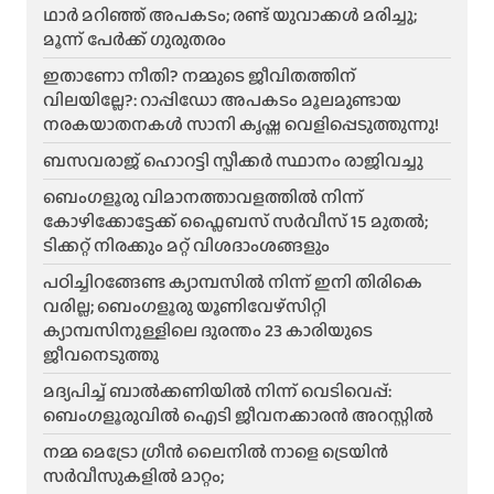
ഥാർ മറിഞ്ഞ് അപകടം; രണ്ട് യുവാക്കൾ മരിച്ചു;
മൂന്ന് പേർക്ക് ഗുരുതരം
ഇതാണോ നീതി? നമ്മുടെ ജീവിതത്തിന്
വിലയില്ലേ?: റാപ്പിഡോ അപകടം മൂലമുണ്ടായ
നരകയാതനകൾ സാനി കൃഷ്ണ വെളിപ്പെടുത്തുന്നു!
ബസവരാജ് ഹൊറട്ടി സ്പീക്കർ സ്ഥാനം രാജിവച്ചു
ബെംഗളൂരു വിമാനത്താവളത്തിൽ നിന്ന്
കോഴിക്കോട്ടേക്ക് ഫ്ലൈബസ് സർവീസ് 15 മുതൽ;
ടിക്കറ്റ് നിരക്കും മറ്റ് വിശദാംശങ്ങളും
പഠിച്ചിറങ്ങേണ്ട ക്യാമ്പസിൽ നിന്ന് ഇനി തിരികെ
വരില്ല; ബെംഗളൂരു യൂണിവേഴ്സിറ്റി
ക്യാമ്പസിനുള്ളിലെ ദുരന്തം 23 കാരിയുടെ
ജീവനെടുത്തു
മദ്യപിച്ച് ബാൽക്കണിയിൽ നിന്ന് വെടിവെപ്പ്:
ബെംഗളൂരുവിൽ ഐടി ജീവനക്കാരൻ അറസ്റ്റിൽ
നമ്മ മെട്രോ ഗ്രീൻ ലൈനിൽ നാളെ ട്രെയിൻ
സർവീസുകളിൽ മാറ്റം;