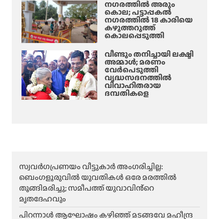
നഗരത്തിൽ അരും
കൊല; പട്ടാപ്പകൽ
നഗരത്തിൽ 18 കാരിയെ
കഴുത്തറുത്ത്
കൊലപ്പെടുത്തി
വീണ്ടും തനിച്ചായി ലക്ഷ്മി
അമ്മാള്‍; മരണം
വേർപെടുത്തി
വൃദ്ധസദനത്തില്‍
വിവാഹിതരായ
ദമ്പതികളെ
സ്വവർഗപ്രണയം വീട്ടുകാർ അംഗരിച്ചില്ല:
ബെംഗളൂരുവിൽ യുവതികൾ ഒരേ മരത്തിൽ
തൂങ്ങിമരിച്ചു; സമീപത്ത് യുവാവിൻ്റെ
മൃതദേഹവും
പിറന്നാൾ ആഘോഷം കഴിഞ്ഞ് മടങ്ങവേ മഹീന്ദ്ര