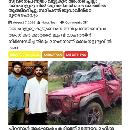
സ്വവർഗപ്രണയം വീട്ടുകാർ അംഗരിച്ചില്ല:
ബെംഗളൂരുവിൽ യുവതികൾ ഒരേ മരത്തിൽ
തൂങ്ങിമരിച്ചു; സമീപത്ത് യുവാവിൻ്റെ
മൃതദേഹവും
August 7, 2026
News Team
Comments Off
o
ബെംഗളൂരു: കുടുംബാംഗങ്ങൾ പ്രണയബന്ധം
n
അംഗീകരിക്കാത്തതിലും വിവാഹത്തിന്
സ്വ
നിർബന്ധിച്ചതിലും മനംനൊന്ത് ബെംഗളൂരുവിൽ
വ
രണ്ട്...
ർ
ഗ
BENGALURU LOCAL
KARNATAKA
LATEST NEWS
പ്ര
ണ
യം
വീ
ട്ടു
കാ
ർ
അം
ഗ
രി
ച്ചി
പിറന്നാൾ ആഘോഷം കഴിഞ്ഞ് മടങ്ങവേ മഹീന്ദ്ര