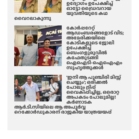
ഉദ്യോഗം ഉപേക്ഷിച്ച്
ഓട്ടോ ഡ്രൈവറായ
യുവതിയുടെ കഥ
വൈറലാകുന്നു
കോർപ്പറേറ്റ്
ആഡംബരങ്ങളോട് വിട;
അമേരിക്കയിലെ
കോടികളുടെ ജോലി
ഉപേക്ഷിച്ച്
ബെംഗളൂരുവിൽ
കഫേതുടങ്ങി
ഐഐടി-ഐഐഎം
സുഹൃത്തുക്കൾ
‘ഇനി ആ പുഞ്ചിരി മിസ്സ്
ചെയ്യും’; ഒരിക്കൽ
പോലും ട്രിപ്പ്
വൈകിപ്പിച്ചില്ല, ഒരൊറ്റ
അപകടം പോലുമില്ല!
കർണാടക
ആർ.ടി.സിയിലെ ആ അപൂർവ്വ
റെക്കോർഡുകാരന് രാജകീയ യാത്രയയപ്പ്