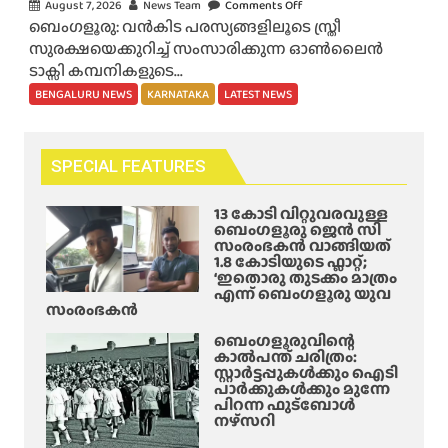
ന്ദ്ര
August 7, 2026
News Team
Comments Off
o
മ
ഥാ
ബെംഗളൂരു: വൻകിട പരസ്യങ്ങളിലൂടെ സ്ത്രീ
n
രി
ർ
സുരക്ഷയെക്കുറിച്ച് സംസാരിക്കുന്ന ഓൺലൈൻ
ഇ
ച്ചു
മ
ടാക്സി കമ്പനികളുടെ...
താ
;
റി
ണോ
BENGALURU NEWS
KARNATAKA
LATEST NEWS
സ
ഞ്ഞ്
നീ
മീ
അ
തി
പ
പ
?
SPECIAL FEATURES
ത്ത്
ക
ന
യു
ടം
മ്മു
13 കോടി വിറ്റുവരവുള്ള
വാ
;
ടെ
ബെംഗളൂരു ജെൻ സി
വി
ര
സംരംഭകൻ വാങ്ങിയത്
ജീ
1.8 കോടിയുടെ ഫ്ലാറ്റ്;
ൻ്
ണ്ട്
വി
‘ഇതൊരു തുടക്കം മാത്രം
റെ
യു
എന്ന് ബെംഗളൂരു യുവ
ത
മൃ
സംരംഭകൻ
വാ
ത്തി
ത
ക്ക
ന്
ബെംഗളൂരുവിന്റെ
ദേ
ൾ
കാൽപന്ത് ചരിത്രം:
വി
ഹ
സ്റ്റാർട്ടപ്പുകൾക്കും ഐടി
മ
ല
പാർക്കുകൾക്കും മുന്നേ
വും
രി
യി
പിറന്ന ഫുട്ബോൾ
നഴ്സറി
ച്ചു
ല്ലേ
;
?