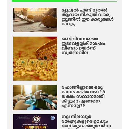
മ്യൂച്വൽ ഫണ്ട് മുതൽ
ആദായ നികുതി വരെ;
ജൂണിൽ ഈ കാര്യങ്ങൾ
മാറും,
രണ്ട് ദിവസത്തെ
ഇടവേളയ്ക്ക് ശേഷം
വീണ്ടും ഉയർന്ന്
സ്വർണവില
ഫോണില്ലാതെ ഒരു
മാസം കഴിയാമോ? 8
ലക്ഷം സമ്മാനമായി
കിട്ടും!!! എങ്ങനെ
എന്നല്ലേ??
നല്ല നിലമ്പൂർ
തേക്കുകളുടെ ഉറപ്പും
ഭംഗിയും ഒത്തുചേർന്ന