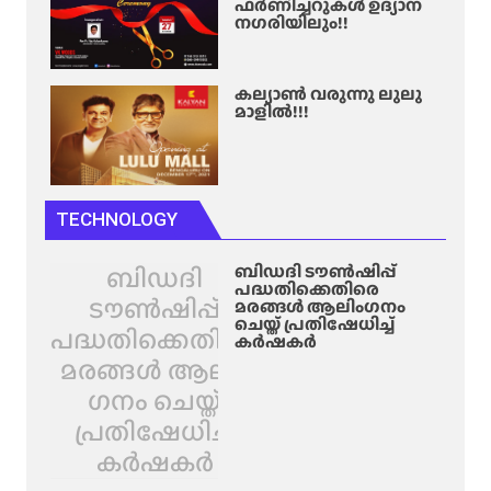
ഫർണിച്ചറുകൾ ഉദ്യാന
നഗരിയിലും!!
കല്യാൺ വരുന്നു ലുലു
മാളിൽ!!!
TECHNOLOGY
ബിഡദി
ബിഡദി ടൗൺഷിപ്പ്
പദ്ധതിക്കെതിരെ
ടൗൺഷിപ്പ്
മരങ്ങൾ ആലിം​ഗനം
ചെയ്ത് പ്രതിഷേധിച്ച്
പദ്ധതിക്കെതിരെ
കർഷകർ
മരങ്ങൾ ആലിം​
ഗനം ചെയ്ത്
പ്രതിഷേധിച്ച്
കർഷകർ