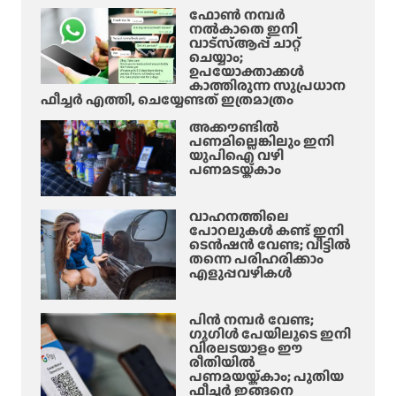
ഫോൺ നമ്പർ
നൽകാതെ ഇനി
വാട്‌സ്ആപ്പ് ചാറ്റ്
ചെയ്യാം;
ഉപയോക്താക്കൾ
കാത്തിരുന്ന സുപ്രധാന
ഫീച്ചർ എത്തി, ചെയ്യേണ്ടത് ഇത്രമാത്രം
അക്കൗണ്ടിൽ
പണമില്ലെങ്കിലും ഇനി
യുപിഐ വഴി
പണമടയ്ക്കാം
വാഹനത്തിലെ
പോറലുകൾ കണ്ട് ഇനി
ടെൻഷൻ വേണ്ട; വീട്ടിൽ
തന്നെ പരിഹരിക്കാം
എളുപ്പവഴികൾ
പിൻ നമ്പർ വേണ്ട;
ഗൂഗിൾ പേയിലൂടെ ഇനി
വിരലടയാളം ഈ
രീതിയിൽ
പണമയയ്ക്കാം; പുതിയ
ഫീച്ചർ ഇങ്ങനെ