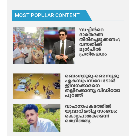
ൾ
സാ
MOST POPULAR CONTENT
നി
കൃ
‘സച്ചിന്‍റെ
ഷ്ണ
ഭാരതരത്ന
വെ
തിരിച്ചെടുക്കണം’;
വസതിക്ക്
ളി
മുൻപിൽ
പ്പെ
പ്രതിഷേധം
ടു
ത്തു
ന്നു
ബെംഗളൂരു-മൈസൂരു
!
എക്‌സ്‌പ്രസ്‌വേ ടോൾ
ജീവനക്കാരനെ
തല്ലിക്കൊന്നു; വീഡിയോ
പുറത്ത്
വാഹനാപകടത്തിൽ
യുവാവ് മരിച്ച സംഭവം:
കൊലപാതകമെന്ന്
തെളിഞ്ഞു