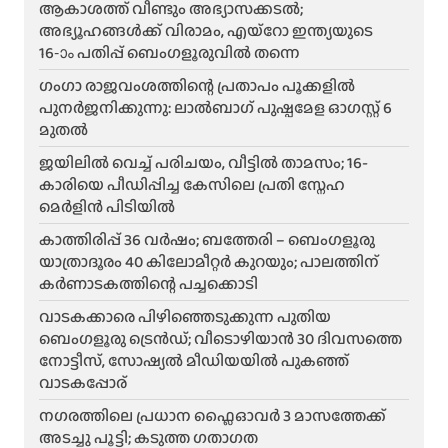
ആകാശത്ത് വീണ്ടും അഭ്യാസക്കടൽ;
അഭ്യൂഹങ്ങൾക്ക് വിരാമം, എയ്റോ ഇന്ത്യയുടെ
16-ാം പതിപ്പ് ബെംഗളൂരുവിൽ തന്നെ
ഗംഗാ രാജവംശത്തിന്റെ പ്രതാപം പൂക്കളിൽ
പുനർജനിക്കുന്നു: ലാൽബാഗ് പുഷ്പമേള ഓഗസ്റ്റ് 6
മുതൽ
ജയിലിൽ വെച്ച് പരിചയം, വീട്ടിൽ താമസം; 16-
കാരിയെ പീഡിപ്പിച്ച കേസിലെ പ്രതി സ്നേഹ
മെർളിൻ പിടിയിൽ
കാത്തിരിപ്പ് 36 വർഷം; ബത്തേരി – ബെംഗളൂരു
യാത്രാദൂരം 40 കിലോമീറ്റർ കുറയും; പാലത്തിന്
കർണാടകത്തിന്റെ പച്ചക്കൊടി
വാടകക്കാരെ പിഴിഞ്ഞെടുക്കുന്ന പുതിയ
ബെംഗളൂരു ട്രെൻഡ്; വീടൊഴിയാൻ 30 ദിവസത്തെ
നോട്ടീസ്, സോഷ്യൽ മീഡിയയിൽ പുകഞ്ഞ്
വാടകപ്പോര്
ന​ഗരത്തിലെ പ്രധാന ഫ്ലൈഓവർ 3 മാസത്തേക്ക്
അടച്ചു പൂട്ടി; കടുത്ത ഗതാഗത