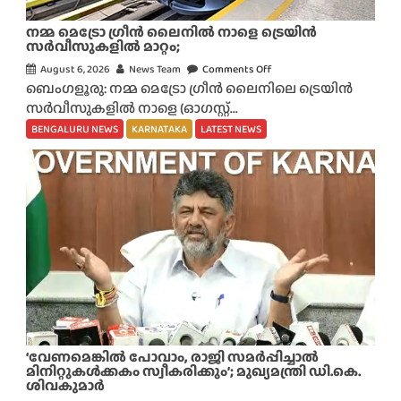
നമ്മ മെട്രോ ഗ്രീൻ ലൈനിൽ നാളെ ട്രെയിൻ
സർവീസുകളിൽ മാറ്റം;
August 6, 2026
News Team
Comments Off
o
ബെംഗളൂരു: നമ്മ മെട്രോ ഗ്രീൻ ലൈനിലെ ട്രെയിൻ
n
സർവീസുകളിൽ നാളെ (ഓഗസ്റ്റ്...
ന
മ്മ
BENGALURU NEWS
KARNATAKA
LATEST NEWS
മെ
ട്രോ
ഗ്രീ
ൻ
ലൈ
നി
ൽ
നാ
ളെ
ട്രെ
യി
‘വേണമെങ്കിൽ പോവാം, രാജി സമർപ്പിച്ചാൽ
ൻ
മിനിറ്റുകൾക്കകം സ്വീകരിക്കും’; മുഖ്യമന്ത്രി ഡി.കെ.
ശിവകുമാർ
സ