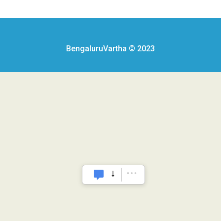
BengaluruVartha © 2023