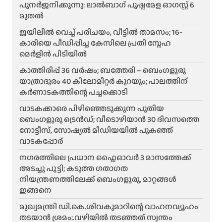
പുനർജനിക്കുന്നു: ലാൽബാഗ് പുഷ്പമേള ഓഗസ്റ്റ് 6
മുതൽ
ജയിലിൽ വെച്ച് പരിചയം, വീട്ടിൽ താമസം; 16-
കാരിയെ പീഡിപ്പിച്ച കേസിലെ പ്രതി സ്നേഹ
മെർളിൻ പിടിയിൽ
കാത്തിരിപ്പ് 36 വർഷം; ബത്തേരി – ബെംഗളൂരു
യാത്രാദൂരം 40 കിലോമീറ്റർ കുറയും; പാലത്തിന്
കർണാടകത്തിന്റെ പച്ചക്കൊടി
വാടകക്കാരെ പിഴിഞ്ഞെടുക്കുന്ന പുതിയ
ബെംഗളൂരു ട്രെൻഡ്; വീടൊഴിയാൻ 30 ദിവസത്തെ
നോട്ടീസ്, സോഷ്യൽ മീഡിയയിൽ പുകഞ്ഞ്
വാടകപ്പോര്
ന​ഗരത്തിലെ പ്രധാന ഫ്ലൈഓവർ 3 മാസത്തേക്ക്
അടച്ചു പൂട്ടി; കടുത്ത ഗതാഗത
നിയന്ത്രണത്തിലേക്ക് ബെംഗളൂരു, മാറ്റങ്ങൾ
ഇങ്ങനെ
മുഖ്യമന്ത്രി ഡി.കെ.ശിവകുമാറിന്റെ വാഹനവ്യൂഹം
തടയാൻ ശ്രമം:.വഴിയിൽ തടഞ്ഞത് സ്വന്തം