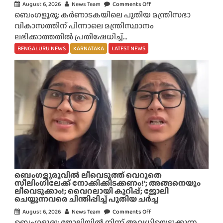
ർ
August 6, 2026
News Team
Comments Off
o
വീ
ബെംഗളൂരു: കർണാടകയിലെ പുതിയ മന്ത്രിസഭാ
n
സു
വികാസത്തിന് പിന്നാലെ മന്ത്രിസ്ഥാനം
‘
ക
ലഭിക്കാത്തതിൽ പ്രതിഷേധിച്ച്...
വേ
ളി
ണ
BENGALURU NEWS
KARNATAKA
LATEST NEWS
ൽ
മെ
മാ
ങ്കി
റ്റം
ൽ
;
പോ
വാം
,
രാ
ജി
സ
മ
ർ
ബെം​ഗളൂരുവിൽ ലീവെടുത്ത് വെറുതെ
പ്പി
സീലിംഗിലേക്ക് നോക്കിക്കിടക്കണം!’; അങ്ങനെയും
ലീവെടുക്കാം!; വൈറലായി കുറിപ്പ്; ജോലി
ച്ചാ
ചെയ്യുന്നവരെ ചിന്തിപ്പിച്ച് പുതിയ ചർച്ച
ൽ
August 6, 2026
News Team
Comments Off
o
മി
ബെംഗളൂരു: ജോലിയിൽ നിന്ന് അവധിയെടുക്കുന്ന
n