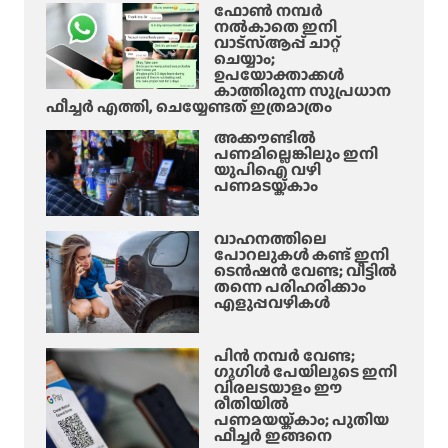
ഫോൺ നമ്പർ
നൽകാതെ ഇനി
വാട്‌സ്ആപ്പ് ചാറ്റ്
ചെയ്യാം;
ഉപയോക്താക്കൾ
കാത്തിരുന്ന സുപ്രധാന
ഫീച്ചർ എത്തി, ചെയ്യേണ്ടത് ഇത്രമാത്രം
അക്കൗണ്ടിൽ
പണമില്ലെങ്കിലും ഇനി
യുപിഐ വഴി
പണമടയ്ക്കാം
വാഹനത്തിലെ
പോറലുകൾ കണ്ട് ഇനി
ടെൻഷൻ വേണ്ട; വീട്ടിൽ
തന്നെ പരിഹരിക്കാം
എളുപ്പവഴികൾ
പിൻ നമ്പർ വേണ്ട;
ഗൂഗിൾ പേയിലൂടെ ഇനി
വിരലടയാളം ഈ
രീതിയിൽ
പണമയയ്ക്കാം; പുതിയ
ഫീച്ചർ ഇങ്ങനെ