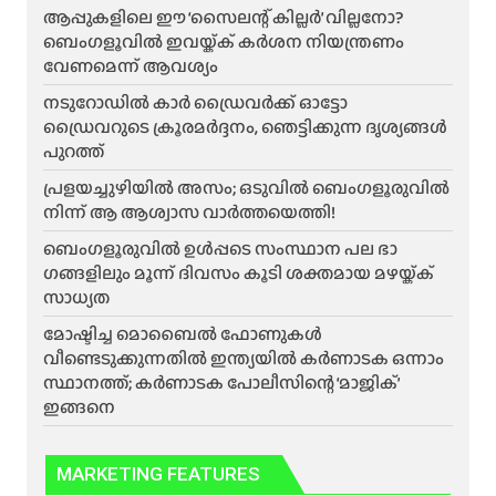
ആപ്പുകളിലെ ഈ ‘സൈലന്റ് കില്ലർ’ വില്ലനോ?
ബെംഗളൂവിൽ ഇവയ്ക്ക് കർശന നിയന്ത്രണം
വേണമെന്ന് ആവശ്യം
നടുറോഡിൽ കാർ ഡ്രൈവർക്ക് ഓട്ടോ
ഡ്രൈവറുടെ ക്രൂരമർദ്ദനം, ഞെട്ടിക്കുന്ന ദൃശ്യങ്ങൾ
പുറത്ത്
പ്രളയച്ചുഴിയിൽ അസം; ഒടുവിൽ ബെംഗളൂരുവിൽ
നിന്ന് ആ ആശ്വാസ വാർത്തയെത്തി!
ബെംഗളൂരുവിൽ ഉൾപ്പടെ സംസ്ഥാന പല ഭാ​
ഗങ്ങളിലും മൂന്ന് ദിവസം കൂടി ശക്തമായ മഴയ്ക്ക്
സാധ്യത
മോഷ്ടിച്ച മൊബൈൽ ഫോണുകൾ
വീണ്ടെടുക്കുന്നതിൽ ഇന്ത്യയിൽ കർണാടക ഒന്നാം
സ്ഥാനത്ത്; കർണാടക പോലീസിന്റെ ‘മാജിക്’
ഇങ്ങനെ
MARKETING FEATURES