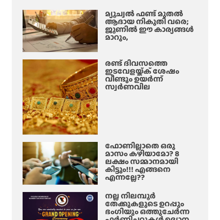
മ്യൂച്വൽ ഫണ്ട് മുതൽ
ആദായ നികുതി വരെ;
ജൂണിൽ ഈ കാര്യങ്ങൾ
മാറും,
രണ്ട് ദിവസത്തെ
ഇടവേളയ്ക്ക് ശേഷം
വീണ്ടും ഉയർന്ന്
സ്വർണവില
ഫോണില്ലാതെ ഒരു
മാസം കഴിയാമോ? 8
ലക്ഷം സമ്മാനമായി
കിട്ടും!!! എങ്ങനെ
എന്നല്ലേ??
നല്ല നിലമ്പൂർ
തേക്കുകളുടെ ഉറപ്പും
ഭംഗിയും ഒത്തുചേർന്ന
ഫർണിച്ചറുകൾ ഉദ്യാന