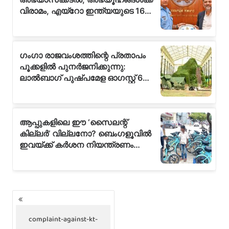
P
o
s
complaint-against-kt-
t