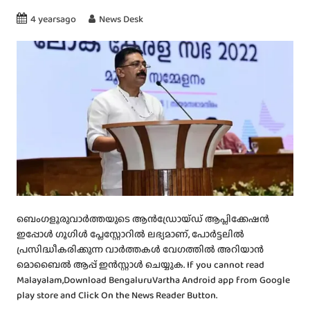
4 yearsago
News Desk
ബെംഗളൂരുവാർത്തയുടെ ആൻഡ്രോയ്ഡ് ആപ്ലിക്കേഷൻ
ഇപ്പോൾ ഗൂഗിൾ പ്ലേസ്റ്റോറിൽ ലഭ്യമാണ്, പോർട്ടലിൽ
പ്രസിദ്ധീകരിക്കുന്ന വാർത്തകൾ വേഗത്തിൽ അറിയാൻ
മൊബൈൽ ആപ്പ് ഇൻസ്റ്റാൾ ചെയ്യുക. If you cannot read
Malayalam,Download BengaluruVartha Android app from Google
play store and Click On the News Reader Button.