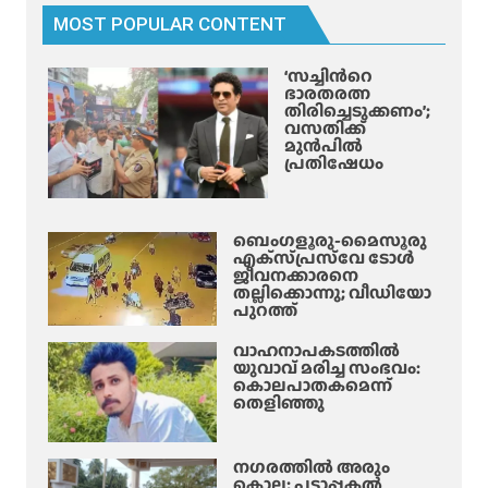
ലാ
MOST POPULAR CONTENT
യി
കു
‘സച്ചിന്‍റെ
റി
ഭാരതരത്ന
പ്പ്
തിരിച്ചെടുക്കണം’;
വസതിക്ക്
;
മുൻപിൽ
ജോ
പ്രതിഷേധം
ലി
ചെ
യ്യു
ബെംഗളൂരു-മൈസൂരു
ന്ന
എക്‌സ്‌പ്രസ്‌വേ ടോൾ
വ
ജീവനക്കാരനെ
തല്ലിക്കൊന്നു; വീഡിയോ
രെ
പുറത്ത്
ചി
ന്തി
വാഹനാപകടത്തിൽ
യുവാവ് മരിച്ച സംഭവം:
പ്പി
കൊലപാതകമെന്ന്
ച്ച്
തെളിഞ്ഞു
പു
തി
യ
നഗരത്തിൽ അരും
കൊല; പട്ടാപ്പകൽ
ച