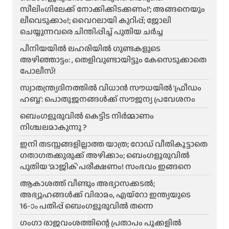
സീലിംഗിലേക്ക് നോക്കിക്കിടക്കണം!’; അങ്ങനെയും
ലീവെടുക്കാം!; വൈറലായി കുറിപ്പ്; ജോലി
ചെയ്യുന്നവരെ ചിന്തിപ്പിച്ച് പുതിയ ചർച്ച
പീനിയയിൽ ലഹരിയിൽ ഗുണ്ടകളുടെ
അഴിഞ്ഞാട്ടം: , തെളിവുണ്ടായിട്ടും കേസെടുക്കാതെ
പോലീസ്!
സ്വാതന്ത്ര്യദിനത്തിൽ വിധാൻ സൗധയിൽ ‘ഫ്രീഡം
ഹബ്ബ’: പൊതുജനങ്ങൾക്ക് സൗജന്യ പ്രവേശനം
ബെംഗളൂരുവിൽ കെട്ടിട നിർമ്മാണം
നിശ്ചലമാകുന്നു ?
ഇനി തടസ്സങ്ങളില്ലാത്ത യാത്ര; റോഡ് വീതികൂട്ടാതെ
ഗതാഗതക്കുരുക്ക് അഴിക്കാം; ബെംഗളൂരുവിൽ
പുതിയ ‘മാജിക്’ പരീക്ഷണം! സംഭവം ഇങ്ങനെ
ആകാശത്ത് വീണ്ടും അഭ്യാസക്കടൽ;
അഭ്യൂഹങ്ങൾക്ക് വിരാമം, എയ്റോ ഇന്ത്യയുടെ
16-ാം പതിപ്പ് ബെംഗളൂരുവിൽ തന്നെ
ഗംഗാ രാജവംശത്തിന്റെ പ്രതാപം പൂക്കളിൽ