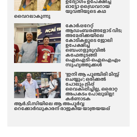
ഉദ്യോഗം ഉപേക്ഷിച്ച്
ഓട്ടോ ഡ്രൈവറായ
യുവതിയുടെ കഥ
വൈറലാകുന്നു
കോർപ്പറേറ്റ്
ആഡംബരങ്ങളോട് വിട;
അമേരിക്കയിലെ
കോടികളുടെ ജോലി
ഉപേക്ഷിച്ച്
ബെംഗളൂരുവിൽ
കഫേതുടങ്ങി
ഐഐടി-ഐഐഎം
സുഹൃത്തുക്കൾ
‘ഇനി ആ പുഞ്ചിരി മിസ്സ്
ചെയ്യും’; ഒരിക്കൽ
പോലും ട്രിപ്പ്
വൈകിപ്പിച്ചില്ല, ഒരൊറ്റ
അപകടം പോലുമില്ല!
കർണാടക
ആർ.ടി.സിയിലെ ആ അപൂർവ്വ
റെക്കോർഡുകാരന് രാജകീയ യാത്രയയപ്പ്