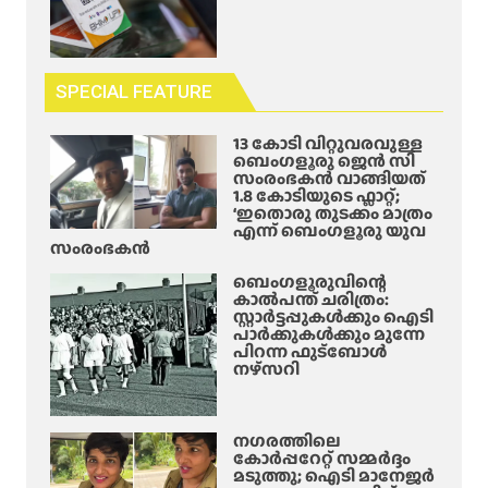
SPECIAL FEATURE
13 കോടി വിറ്റുവരവുള്ള
ബെംഗളൂരു ജെൻ സി
സംരംഭകൻ വാങ്ങിയത്
1.8 കോടിയുടെ ഫ്ലാറ്റ്;
‘ഇതൊരു തുടക്കം മാത്രം
എന്ന് ബെംഗളൂരു യുവ
സംരംഭകൻ
ബെംഗളൂരുവിന്റെ
കാൽപന്ത് ചരിത്രം:
സ്റ്റാർട്ടപ്പുകൾക്കും ഐടി
പാർക്കുകൾക്കും മുന്നേ
പിറന്ന ഫുട്ബോൾ
നഴ്സറി
നഗരത്തിലെ
കോർപ്പറേറ്റ് സമ്മർദ്ദം
മടുത്തു; ഐടി മാനേജർ