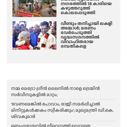
നഗരത്തിൽ 18 കാരിയെ
ർ
കഴുത്തറുത്ത്
ച്ച
കൊലപ്പെടുത്തി
വീണ്ടും തനിച്ചായി ലക്ഷ്മി
അമ്മാള്‍; മരണം
വേർപെടുത്തി
വൃദ്ധസദനത്തില്‍
വിവാഹിതരായ
ദമ്പതികളെ
നമ്മ മെട്രോ ഗ്രീൻ ലൈനിൽ നാളെ ട്രെയിൻ
സർവീസുകളിൽ മാറ്റം;
‘വേണമെങ്കിൽ പോവാം, രാജി സമർപ്പിച്ചാൽ
മിനിറ്റുകൾക്കകം സ്വീകരിക്കും’; മുഖ്യമന്ത്രി ഡി.കെ.
ശിവകുമാർ
ബെം​ഗളൂരുവിൽ ലീവെടുത്ത് വെറുതെ