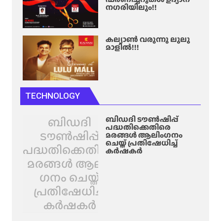
നഗരിയിലും!!
കല്യാൺ വരുന്നു ലുലു
മാളിൽ!!!
TECHNOLOGY
ബിഡദി
ബിഡദി ടൗൺഷിപ്പ്
പദ്ധതിക്കെതിരെ
ടൗൺഷിപ്പ്
മരങ്ങൾ ആലിം​ഗനം
ചെയ്ത് പ്രതിഷേധിച്ച്
പദ്ധതിക്കെതിരെ
കർഷകർ
മരങ്ങൾ ആലിം​
ഗനം ചെയ്ത്
പ്രതിഷേധിച്ച്
കർഷകർ