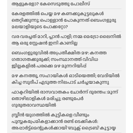
ആളുകളോ? കേസെടുത്തു പോലീസ്
കേരളത്തിൽ പെയ്ത മഴ കണക്കുകൂട്ടലുകൾ
തെറ്റിക്കുന്നു; പൊള്ളാൻ പോകുന്നത് ബെംഗളൂരു
മലയാളിയുടെ പോക്കറ്റോ?
വര വരച്ചത് മാറി, പ്ലാൻ പാളി; നമ്മ മെട്രോ ലൈനിൽ
ആ ഒരു സ്റ്റേഷൻ ഇനി കാണില്ല
ബെംഗളൂരുവിൽ അപ്രതീക്ഷിത മഴ: കനത്ത
ഗതാഗതക്കുരുക്ക്; സംസ്ഥാനത്ത് വിവിധ
ജില്ലകളിൽ പരക്കെ മഴ മുന്നറിയിപ്പ്
മഴ കനത്തു, സഹായികൾ ഓടിയെത്തി; വേദിയിൽ
കിച്ച സുദീപ് എടുത്ത നിലപാട് ചർച്ചയാകുന്നു
ഫാക്ടറിയിൽ രാസവാതകം ചോർന്ന് ദുരന്തം: മൂന്ന്
തൊഴിലാളികൾ മരിച്ചു; രണ്ടുപേർ
ഗുരുതരാവസ്ഥയിൽ
സ്ക്രീൻ യുഗത്തിൽ കുട്ടികളെ വീണ്ടും
പുസ്തകപ്രേമികളാക്കാൻ രണ്ട് ടെക്കികൾ:
അപ്പാർട്ട്മെന്റുകൾക്കായി ‘ബുക്സ് ട്രൈബ്’ കൂട്ടായ്മ