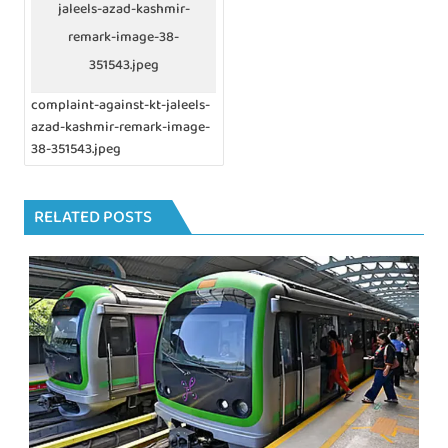
jaleels-azad-kashmir-
s
n
remark-image-38-
a
351543.jpeg
v
i
complaint-against-kt-jaleels-
g
azad-kashmir-remark-image-
a
38-351543.jpeg
t
i
o
n
RELATED POSTS