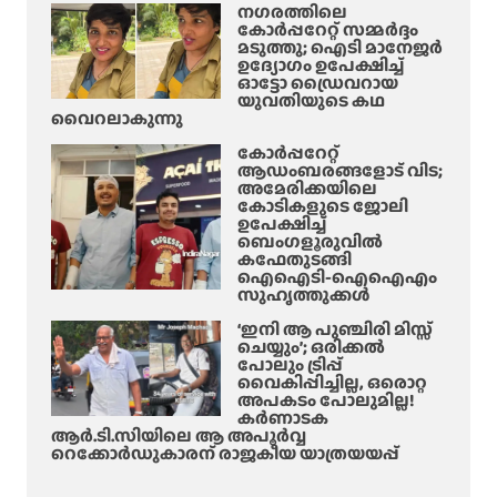
നഗരത്തിലെ
ക്കി
വ
കോർപ്പറേറ്റ് സമ്മർദ്ദം
ക്കി
കു
മടുത്തു; ഐടി മാനേജർ
ഉദ്യോഗം ഉപേക്ഷിച്ച്
ട
മാ
ഓട്ടോ ഡ്രൈവറായ
ക്ക
ർ
യുവതിയുടെ കഥ
ണം
വൈറലാകുന്നു
!
കോർപ്പറേറ്റ്
’
ആഡംബരങ്ങളോട് വിട;
അമേരിക്കയിലെ
;
കോടികളുടെ ജോലി
അ
ഉപേക്ഷിച്ച്
ങ്ങ
ബെംഗളൂരുവിൽ
കഫേതുടങ്ങി
നെ
ഐഐടി-ഐഐഎം
യും
സുഹൃത്തുക്കൾ
ലീ
‘ഇനി ആ പുഞ്ചിരി മിസ്സ്
വെ
ചെയ്യും’; ഒരിക്കൽ
ടു
പോലും ട്രിപ്പ്
വൈകിപ്പിച്ചില്ല, ഒരൊറ്റ
ക്കാം
അപകടം പോലുമില്ല!
!
കർണാടക
;
ആർ.ടി.സിയിലെ ആ അപൂർവ്വ
റെക്കോർഡുകാരന് രാജകീയ യാത്രയയപ്പ്
വൈ
റ