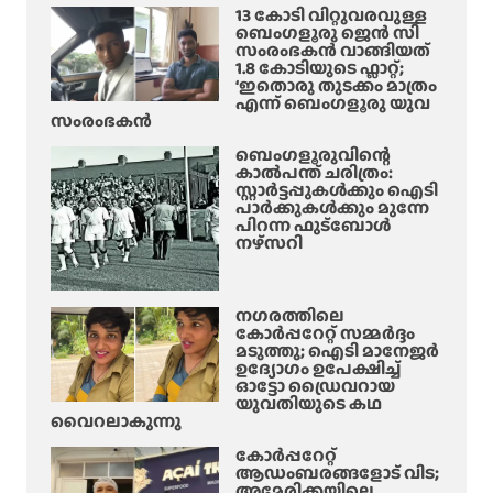
ട്ടി
ത
13 കോടി വിറ്റുവരവുള്ള
ടം
സ്പീ
ബെംഗളൂരു ജെൻ സി
രം
മൂ
സംരംഭകൻ വാങ്ങിയത്
ക്ക
ല
1.8 കോടിയുടെ ഫ്ലാറ്റ്;
ർ
‘ഇതൊരു തുടക്കം മാത്രം
മു
എന്ന് ബെംഗളൂരു യുവ
സ്ഥാ
ണ്ടാ
സംരംഭകൻ
നം
യ
രാ
ബെംഗളൂരുവിന്റെ
ന
കാൽപന്ത് ചരിത്രം:
ജി
ര
സ്റ്റാർട്ടപ്പുകൾക്കും ഐടി
വ
പാർക്കുകൾക്കും മുന്നേ
ക
ച്ചു
പിറന്ന ഫുട്ബോൾ
യാ
നഴ്സറി
ത
ന
ക
നഗരത്തിലെ
ൾ
കോർപ്പറേറ്റ് സമ്മർദ്ദം
മടുത്തു; ഐടി മാനേജർ
സാ
ഉദ്യോഗം ഉപേക്ഷിച്ച്
നി
ഓട്ടോ ഡ്രൈവറായ
യുവതിയുടെ കഥ
കൃ
വൈറലാകുന്നു
ഷ്ണ
വെ
കോർപ്പറേറ്റ്
ആഡംബരങ്ങളോട് വിട;
ളി
അമേരിക്കയിലെ