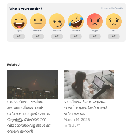
Related
ഗൾഫ് മേഖലയിൽ
പശ്ചിമേഷ്യൻ യുദ്ധം;
കനത്ത മിസൈൽ-
ഓഫിസുകൾക്ക് വർക്ക്
ഡ്രോൺ ആക്രമണം;
ഫ്രം ഹോം
March 14, 2026
യുഎഇ, ബഹ്‌റൈൻ
In "GULF"
വിമാനത്താവളങ്ങൾക്ക്
നേരെ ഇറാൻ