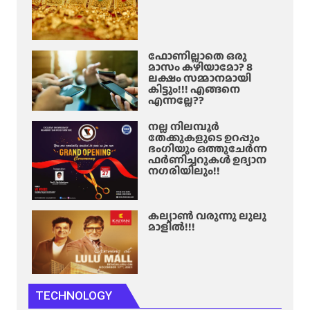
ഫോണില്ലാതെ ഒരു
മാസം കഴിയാമോ? 8
ലക്ഷം സമ്മാനമായി
കിട്ടും!!! എങ്ങനെ
എന്നല്ലേ??
നല്ല നിലമ്പൂർ
തേക്കുകളുടെ ഉറപ്പും
ഭംഗിയും ഒത്തുചേർന്ന
ഫർണിച്ചറുകൾ ഉദ്യാന
നഗരിയിലും!!
കല്യാൺ വരുന്നു ലുലു
മാളിൽ!!!
TECHNOLOGY