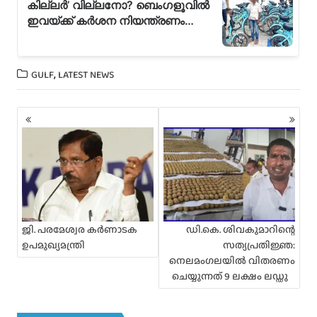
,
GULF
LATEST NEWS
P
o
s
t
s
n
a
v
i
ജി. പരമേശ്വര കർണാടക
ഡി.കെ. ശിവകുമാറിന്റെ
g
ഉപമുഖ്യമന്ത്രി
സത്യപ്രതിജ്ഞ:
a
നെലമംഗലയിൽ വിതരണം
t
ചെയ്യുന്നത് 9 ലക്ഷം ലഡ്ഡു
i
o
n