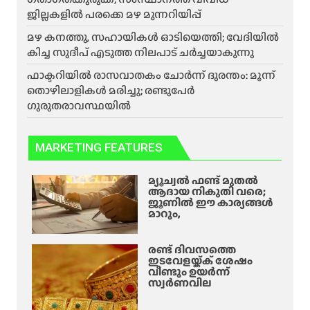
ജില്ലകളിൽ പരക്കെ മഴ മുന്നറിയിപ്പ്
മഴ കനത്തു, സഹായികൾ ഓടിയെത്തി; വേദിയിൽ
കിച്ച സുദീപ് എടുത്ത നിലപാട് ചർച്ചയാകുന്നു
ഫാക്ടറിയിൽ രാസവാതകം ചോർന്ന് ദുരന്തം: മൂന്ന്
തൊഴിലാളികൾ മരിച്ചു; രണ്ടുപേർ
ഗുരുതരാവസ്ഥയിൽ
MARKETING FEATURES
മ്യൂച്വൽ ഫണ്ട് മുതൽ
ആദായ നികുതി വരെ;
ജൂണിൽ ഈ കാര്യങ്ങൾ
മാറും,
രണ്ട് ദിവസത്തെ
ഇടവേളയ്ക്ക് ശേഷം
വീണ്ടും ഉയർന്ന്
സ്വർണവില