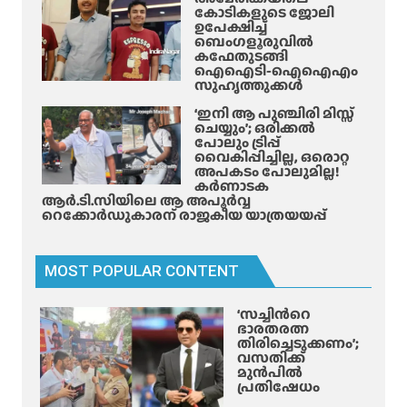
പ്പെ
കോടികളുടെ ജോലി
ടു
ഉപേക്ഷിച്ച്
ബെംഗളൂരുവിൽ
ത്തു
കഫേതുടങ്ങി
ന്നു
ഐഐടി-ഐഐഎം
സുഹൃത്തുക്കൾ
!
‘ഇനി ആ പുഞ്ചിരി മിസ്സ്
ചെയ്യും’; ഒരിക്കൽ
പോലും ട്രിപ്പ്
വൈകിപ്പിച്ചില്ല, ഒരൊറ്റ
അപകടം പോലുമില്ല!
കർണാടക
ആർ.ടി.സിയിലെ ആ അപൂർവ്വ
റെക്കോർഡുകാരന് രാജകീയ യാത്രയയപ്പ്
MOST POPULAR CONTENT
‘സച്ചിന്‍റെ
ഭാരതരത്ന
തിരിച്ചെടുക്കണം’;
വസതിക്ക്
മുൻപിൽ
പ്രതിഷേധം