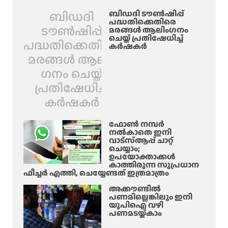
ബിഡദി
ബിഡദി ടൗൺഷിപ്പ്
പദ്ധതിക്കെതിരെ
ടൗൺഷിപ്പ്
മരങ്ങൾ ആലിം​ഗനം
ചെയ്ത് പ്രതിഷേധിച്ച്
പദ്ധതിക്കെതിരെ
കർഷകർ
മരങ്ങൾ ആലിം​
ഗനം ചെയ്ത്
പ്രതിഷേധിച്ച്
കർഷകർ
ഫോൺ നമ്പർ
നൽകാതെ ഇനി
വാട്‌സ്ആപ്പ് ചാറ്റ്
ചെയ്യാം;
ഉപയോക്താക്കൾ
കാത്തിരുന്ന സുപ്രധാന
ഫീച്ചർ എത്തി, ചെയ്യേണ്ടത് ഇത്രമാത്രം
അക്കൗണ്ടിൽ
പണമില്ലെങ്കിലും ഇനി
യുപിഐ വഴി
പണമടയ്ക്കാം