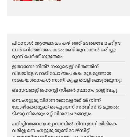
പിറന്നാൾ ആഘോഷം കഴിഞ്ഞ് മടങ്ങവേ മഹീന്ദ്ര
ഥാർ മറിഞ്ഞ് അപകടം; രണ്ട് യുവാക്കൾ മരിച്ചു;
മൂന്ന് പേർക്ക് ഗുരുതരം
ഇതാണോ നീതി? നമ്മുടെ ജീവിതത്തിന്
വിലയില്ലേ?: റാപ്പിഡോ അപകടം മൂലമുണ്ടായ
നരകയാതനകൾ സാനി കൃഷ്ണ വെളിപ്പെടുത്തുന്നു!
ബസവരാജ് ഹൊറട്ടി സ്പീക്കർ സ്ഥാനം രാജിവച്ചു
ബെംഗളൂരു വിമാനത്താവളത്തിൽ നിന്ന്
കോഴിക്കോട്ടേക്ക് ഫ്ലൈബസ് സർവീസ് 15 മുതൽ;
ടിക്കറ്റ് നിരക്കും മറ്റ് വിശദാംശങ്ങളും
പഠിച്ചിറങ്ങേണ്ട ക്യാമ്പസിൽ നിന്ന് ഇനി തിരികെ
വരില്ല; ബെംഗളൂരു യൂണിവേഴ്സിറ്റി