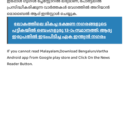
ഇപ്പോൾ ഗൂഗിൾ പ്ലേസ്റ്റോറിൽ ലഭ്യമാണ്, പോർട്ടലിൽ
പ്രസിദ്ധീകരിക്കുന്ന വാർത്തകൾ വേഗത്തിൽ അറിയാൻ
മൊബൈൽ ആപ്പ് ഇൻസ്റ്റാൾ ചെയ്യുക.
ലോകത്തിലെ മികച്ച ഭക്ഷണ നഗരങ്ങളുടെ
പട്ടികയിൽ ബെംഗളൂരു 13-ാം സ്ഥാനത്ത്; ആദ്യ
ഇരുപതിൽ ഇടംപിടിച്ച ഏക ഇന്ത്യൻ നഗരം
If you cannot read Malayalam,Download BengaluruVartha
Android app from Google play store and Click On the News
Reader Button.