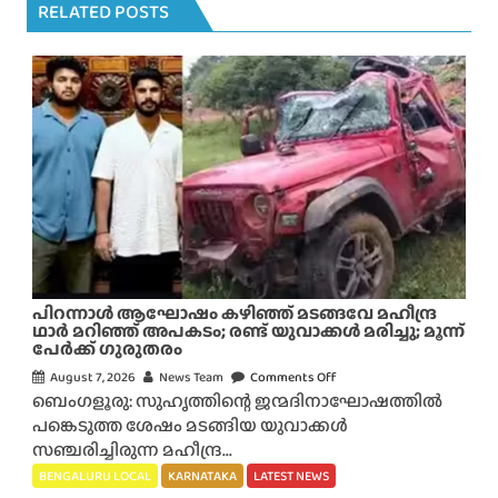
RELATED POSTS
പിറന്നാൾ ആഘോഷം കഴിഞ്ഞ് മടങ്ങവേ മഹീന്ദ്ര
ഥാർ മറിഞ്ഞ് അപകടം; രണ്ട് യുവാക്കൾ മരിച്ചു; മൂന്ന്
പേർക്ക് ഗുരുതരം
August 7, 2026
News Team
Comments Off
o
ബെംഗളൂരു: സുഹൃത്തിന്റെ ജന്മദിനാഘോഷത്തിൽ
n
പങ്കെടുത്ത ശേഷം മടങ്ങിയ യുവാക്കൾ
പി
സഞ്ചരിച്ചിരുന്ന മഹീന്ദ്ര...
റ
ന്നാ
BENGALURU LOCAL
KARNATAKA
LATEST NEWS