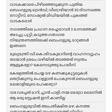
വാടകക്കാരെ പിഴിഞ്ഞെടുക്കുന്ന പുതിയ
ബെംഗളൂരു ട്രെൻഡ്; വീടൊഴിയാൻ 30 ദിവസത്തെ
നോട്ടീസ്, സോഷ്യൽ മീഡിയയിൽ പുകഞ്ഞ്
വാടകപ്പോര്
ന​ഗരത്തിലെ പ്രധാന ഫ്ലൈഓവർ 3 മാസത്തേക്ക്
അടച്ചു പൂട്ടി; കടുത്ത ഗതാഗത
നിയന്ത്രണത്തിലേക്ക് ബെംഗളൂരു, മാറ്റങ്ങൾ
ഇങ്ങനെ
മുഖ്യമന്ത്രി ഡി.കെ.ശിവകുമാറിന്റെ വാഹനവ്യൂഹം
തടയാൻ ശ്രമം:.വഴിയിൽ തടഞ്ഞത് സ്വന്തം
ആളുകളോ? കേസെടുത്തു പോലീസ്
കേരളത്തിൽ പെയ്ത മഴ കണക്കുകൂട്ടലുകൾ
തെറ്റിക്കുന്നു; പൊള്ളാൻ പോകുന്നത് ബെംഗളൂരു
മലയാളിയുടെ പോക്കറ്റോ?
വര വരച്ചത് മാറി, പ്ലാൻ പാളി; നമ്മ മെട്രോ ലൈനിൽ
ആ ഒരു സ്റ്റേഷൻ ഇനി കാണില്ല
ബെംഗളൂരുവിൽ അപ്രതീക്ഷിത മഴ: കനത്ത
ഗതാഗതക്കുരുക്ക്; സംസ്ഥാനത്ത് വിവിധ