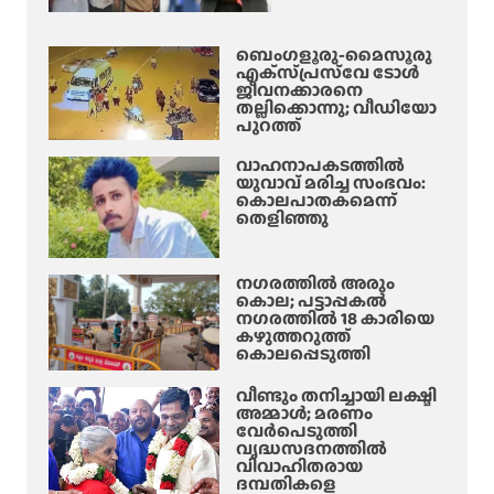
ബെംഗളൂരു-മൈസൂരു
എക്‌സ്‌പ്രസ്‌വേ ടോൾ
ജീവനക്കാരനെ
തല്ലിക്കൊന്നു; വീഡിയോ
പുറത്ത്
വാഹനാപകടത്തിൽ
യുവാവ് മരിച്ച സംഭവം:
കൊലപാതകമെന്ന്
തെളിഞ്ഞു
നഗരത്തിൽ അരും
കൊല; പട്ടാപ്പകൽ
നഗരത്തിൽ 18 കാരിയെ
കഴുത്തറുത്ത്
കൊലപ്പെടുത്തി
വീണ്ടും തനിച്ചായി ലക്ഷ്മി
അമ്മാള്‍; മരണം
വേർപെടുത്തി
വൃദ്ധസദനത്തില്‍
വിവാഹിതരായ
ദമ്പതികളെ