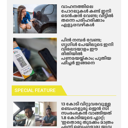
വാഹനത്തിലെ
പോറലുകൾ കണ്ട് ഇനി
ടെൻഷൻ വേണ്ട; വീട്ടിൽ
തന്നെ പരിഹരിക്കാം
എളുപ്പവഴികൾ
പിൻ നമ്പർ വേണ്ട;
ഗൂഗിൾ പേയിലൂടെ ഇനി
വിരലടയാളം ഈ
രീതിയിൽ
പണമയയ്ക്കാം; പുതിയ
ഫീച്ചർ ഇങ്ങനെ
SPECIAL FEATURE
13 കോടി വിറ്റുവരവുള്ള
ബെംഗളൂരു ജെൻ സി
സംരംഭകൻ വാങ്ങിയത്
1.8 കോടിയുടെ ഫ്ലാറ്റ്;
‘ഇതൊരു തുടക്കം മാത്രം
എന്ന് ബെംഗളൂരു യുവ