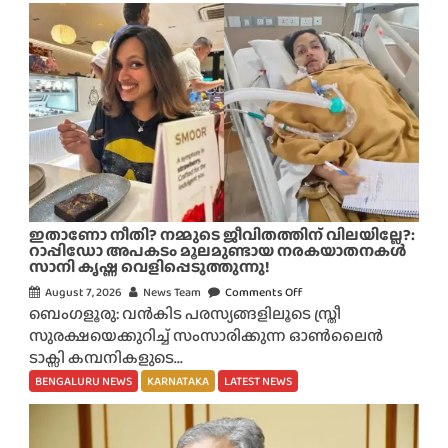
ൾ
ആ
ഘോ
ഷം
ക
ഴി
ഞ്ഞ്
മ
ട
ങ്ങ
വേ
ഇതാണോ നീതി? നമ്മുടെ ജീവിതത്തിന് വിലയില്ലേ?:
മ
റാപ്പിഡോ അപകടം മൂലമുണ്ടായ നരകയാതനകൾ
സാനി കൃഷ്ണ വെളിപ്പെടുത്തുന്നു!
ഹീ
ന്ദ്ര
August 7, 2026
News Team
Comments Off
o
ഥാ
ബെംഗളൂരു: വൻകിട പരസ്യങ്ങളിലൂടെ സ്ത്രീ
n
ർ
സുരക്ഷയെക്കുറിച്ച് സംസാരിക്കുന്ന ഓൺലൈൻ
ഇ
മ
ടാക്സി കമ്പനികളുടെ...
താ
റി
ണോ
BENGALURU NEWS
KARNATAKA
LATEST NEWS
ഞ്ഞ്
നീ
അ
തി
പ
?