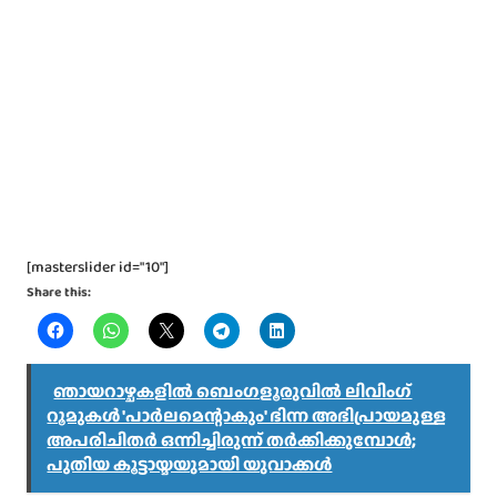
[masterslider id="10"]
Share this:
ഞായറാഴ്ചകളിൽ ബെംഗളൂരുവിൽ ലിവിംഗ്
റൂമുകൾ 'പാർലമെന്റാകും' ഭിന്ന അഭിപ്രായമുള്ള
അപരിചിതർ ഒന്നിച്ചിരുന്ന് തർക്കിക്കുമ്പോൾ;
പുതിയ കൂട്ടായ്മയുമായി യുവാക്കൾ