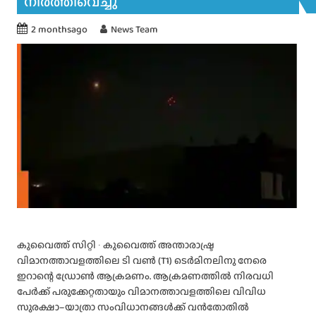
നിർത്തിവെച്ചു
2 monthsago
News Team
കുവൈത്ത് സിറ്റി ∙ കുവൈത്ത് അന്താരാഷ്ട്ര
വിമാനത്താവളത്തിലെ ടി വൺ (T1) ടെർമിനലിനു നേരെ
ഇറാന്റെ ഡ്രോൺ ആക്രമണം. ആക്രമണത്തിൽ നിരവധി
പേർക്ക് പരുക്കേറ്റതായും വിമാനത്താവളത്തിലെ വിവിധ
സുരക്ഷാ–യാത്രാ സംവിധാനങ്ങൾക്ക് വൻതോതിൽ