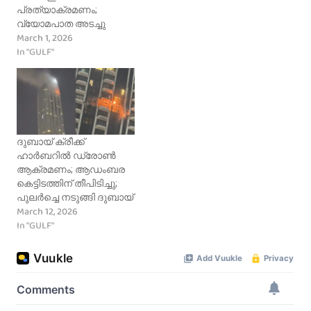
പ്രത്യാക്രമണം;
വ്യോമപാത അടച്ചു
March 1, 2026
In "GULF"
ദുബായ് ക്രീക്ക്
ഹാർബറിൽ ഡ്രോൺ
ആക്രമണം; ആഡംബര
കെട്ടിടത്തിന് തീപിടിച്ചു;
പുലർച്ചെ നടുങ്ങി ദുബായ്
March 12, 2026
In "GULF"