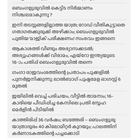
ബെംഗളൂരുവിൽ കെട്ടിട നിർമ്മാണം
നിശ്ചലമാകുന്നു ?
ഇനി തടസ്സങ്ങളില്ലാത്ത യാത്ര; റോഡ് വീതികൂട്ടാതെ
ഗതാഗതക്കുരുക്ക് അഴിക്കാം; ബെംഗളൂരുവിൽ
പുതിയ ‘മാജിക്’ പരീക്ഷണം! സംഭവം ഇങ്ങനെ
ആകാശത്ത് വീണ്ടും അഭ്യാസക്കടൽ;
അഭ്യൂഹങ്ങൾക്ക് വിരാമം, എയ്റോ ഇന്ത്യയുടെ
16-ാം പതിപ്പ് ബെംഗളൂരുവിൽ തന്നെ
ഗംഗാ രാജവംശത്തിന്റെ പ്രതാപം പൂക്കളിൽ
പുനർജനിക്കുന്നു: ലാൽബാഗ് പുഷ്പമേള ഓഗസ്റ്റ് 6
മുതൽ
ജയിലിൽ വെച്ച് പരിചയം, വീട്ടിൽ താമസം; 16-
കാരിയെ പീഡിപ്പിച്ച കേസിലെ പ്രതി സ്നേഹ
മെർളിൻ പിടിയിൽ
കാത്തിരിപ്പ് 36 വർഷം; ബത്തേരി – ബെംഗളൂരു
യാത്രാദൂരം 40 കിലോമീറ്റർ കുറയും; പാലത്തിന്
കർണാടകത്തിന്റെ പച്ചക്കൊടി