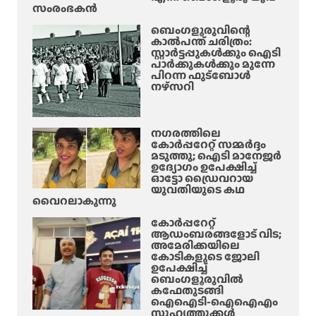
സംരംഭകൻ
ബെംഗളൂരുവിന്റെ
കാൽപന്ത് ചരിത്രം:
സ്റ്റാർട്ടപ്പുകൾക്കും ഐടി
പാർക്കുകൾക്കും മുന്നേ
പിറന്ന ഫുട്ബോൾ
നഴ്സറി
നഗരത്തിലെ
കോർപ്പറേറ്റ് സമ്മർദ്ദം
മടുത്തു; ഐടി മാനേജർ
ഉദ്യോഗം ഉപേക്ഷിച്ച്
ഓട്ടോ ഡ്രൈവറായ
യുവതിയുടെ കഥ
വൈറലാകുന്നു
കോർപ്പറേറ്റ്
ആഡംബരങ്ങളോട് വിട;
അമേരിക്കയിലെ
കോടികളുടെ ജോലി
ഉപേക്ഷിച്ച്
ബെംഗളൂരുവിൽ
കഫേതുടങ്ങി
ഐഐടി-ഐഐഎം
സുഹൃത്തുക്കൾ