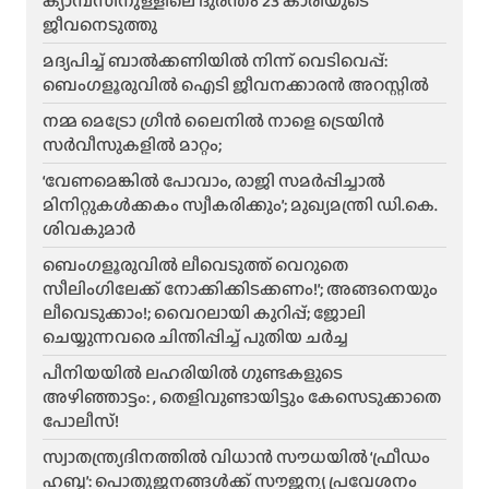
ക്യാമ്പസിനുള്ളിലെ ദുരന്തം 23 കാരിയുടെ
ജീവനെടുത്തു
മദ്യപിച്ച് ബാൽക്കണിയിൽ നിന്ന് വെടിവെപ്പ്:
ബെംഗളൂരുവിൽ ഐടി ജീവനക്കാരൻ അറസ്റ്റിൽ
നമ്മ മെട്രോ ഗ്രീൻ ലൈനിൽ നാളെ ട്രെയിൻ
സർവീസുകളിൽ മാറ്റം;
‘വേണമെങ്കിൽ പോവാം, രാജി സമർപ്പിച്ചാൽ
മിനിറ്റുകൾക്കകം സ്വീകരിക്കും’; മുഖ്യമന്ത്രി ഡി.കെ.
ശിവകുമാർ
ബെം​ഗളൂരുവിൽ ലീവെടുത്ത് വെറുതെ
സീലിംഗിലേക്ക് നോക്കിക്കിടക്കണം!’; അങ്ങനെയും
ലീവെടുക്കാം!; വൈറലായി കുറിപ്പ്; ജോലി
ചെയ്യുന്നവരെ ചിന്തിപ്പിച്ച് പുതിയ ചർച്ച
പീനിയയിൽ ലഹരിയിൽ ഗുണ്ടകളുടെ
അഴിഞ്ഞാട്ടം: , തെളിവുണ്ടായിട്ടും കേസെടുക്കാതെ
പോലീസ്!
സ്വാതന്ത്ര്യദിനത്തിൽ വിധാൻ സൗധയിൽ ‘ഫ്രീഡം
ഹബ്ബ’: പൊതുജനങ്ങൾക്ക് സൗജന്യ പ്രവേശനം