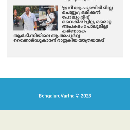
‘ഇനി ആ പുഞ്ചിരി മിസ്സ്
ചെയ്യും’; ഒരിക്കൽ
പോലും ട്രിപ്പ്
വൈകിപ്പിച്ചില്ല, ഒരൊറ്റ
അപകടം പോലുമില്ല!
കർണാടക
ആർ.ടി.സിയിലെ ആ അപൂർവ്വ
റെക്കോർഡുകാരന് രാജകീയ യാത്രയയപ്പ്
BengaluruVartha © 2023