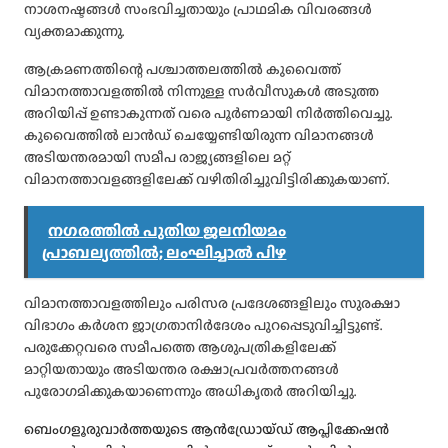
നാശനഷ്ടങ്ങൾ സംഭവിച്ചതായും പ്രാഥമിക വിവരങ്ങൾ
വ്യക്തമാക്കുന്നു.
ആക്രമണത്തിന്റെ പശ്ചാത്തലത്തിൽ കുവൈത്ത്
വിമാനത്താവളത്തിൽ നിന്നുള്ള സർവീസുകൾ അടുത്ത
അറിയിപ്പ് ഉണ്ടാകുന്നത് വരെ പൂർണമായി നിർത്തിവെച്ചു.
കുവൈത്തിൽ ലാൻഡ് ചെയ്യേണ്ടിയിരുന്ന വിമാനങ്ങൾ
അടിയന്തരമായി സമീപ രാജ്യങ്ങളിലെ മറ്റ്
വിമാനത്താവളങ്ങളിലേക്ക് വഴിതിരിച്ചുവിട്ടിരിക്കുകയാണ്.
നഗരത്തിൽ പുതിയ ജലനിയമം
പ്രാബല്യത്തിൽ; ലംഘിച്ചാൽ പിഴ
വിമാനത്താവളത്തിലും പരിസര പ്രദേശങ്ങളിലും സുരക്ഷാ
വിഭാഗം കർശന ജാഗ്രതാനിർദേശം പുറപ്പെടുവിച്ചിട്ടുണ്ട്.
പരുക്കേറ്റവരെ സമീപത്തെ ആശുപത്രികളിലേക്ക്
മാറ്റിയതായും അടിയന്തര രക്ഷാപ്രവർത്തനങ്ങൾ
പുരോഗമിക്കുകയാണെന്നും അധികൃതർ അറിയിച്ചു.
ബെംഗളൂരുവാർത്തയുടെ ആൻഡ്രോയ്ഡ് ആപ്ലിക്കേഷൻ