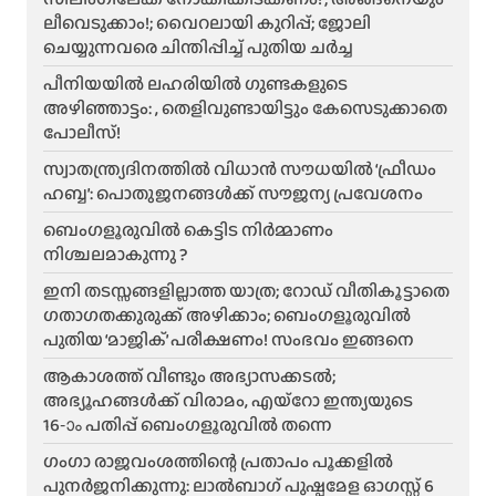
ലീവെടുക്കാം!; വൈറലായി കുറിപ്പ്; ജോലി
ചെയ്യുന്നവരെ ചിന്തിപ്പിച്ച് പുതിയ ചർച്ച
പീനിയയിൽ ലഹരിയിൽ ഗുണ്ടകളുടെ
അഴിഞ്ഞാട്ടം: , തെളിവുണ്ടായിട്ടും കേസെടുക്കാതെ
പോലീസ്!
സ്വാതന്ത്ര്യദിനത്തിൽ വിധാൻ സൗധയിൽ ‘ഫ്രീഡം
ഹബ്ബ’: പൊതുജനങ്ങൾക്ക് സൗജന്യ പ്രവേശനം
ബെംഗളൂരുവിൽ കെട്ടിട നിർമ്മാണം
നിശ്ചലമാകുന്നു ?
ഇനി തടസ്സങ്ങളില്ലാത്ത യാത്ര; റോഡ് വീതികൂട്ടാതെ
ഗതാഗതക്കുരുക്ക് അഴിക്കാം; ബെംഗളൂരുവിൽ
പുതിയ ‘മാജിക്’ പരീക്ഷണം! സംഭവം ഇങ്ങനെ
ആകാശത്ത് വീണ്ടും അഭ്യാസക്കടൽ;
അഭ്യൂഹങ്ങൾക്ക് വിരാമം, എയ്റോ ഇന്ത്യയുടെ
16-ാം പതിപ്പ് ബെംഗളൂരുവിൽ തന്നെ
ഗംഗാ രാജവംശത്തിന്റെ പ്രതാപം പൂക്കളിൽ
പുനർജനിക്കുന്നു: ലാൽബാഗ് പുഷ്പമേള ഓഗസ്റ്റ് 6