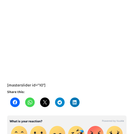
[masterslider id="10"]
Share this: