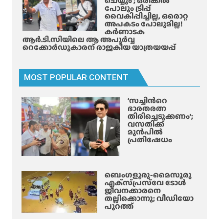
ചെയ്യും’; ഒരിക്കൽ
മാ
പോലും ട്രിപ്പ്
ഈ
വൈകിപ്പിച്ചില്ല, ഒരൊറ്റ
യി
ര
അപകടം പോലുമില്ല!
ക
കർണാടക
ണ്ട്
ർ
ആർ.ടി.സിയിലെ ആ അപൂർവ്വ
കാ
റെക്കോർഡുകാരന് രാജകീയ യാത്രയയപ്പ്
ണാ
ര്യ
ട
ങ്ങ
ക
ൾ
MOST POPULAR CONTENT
ആ
ർ
‘സച്ചിന്‍റെ
ടി
ഭാരതരത്ന
സി
തിരിച്ചെടുക്കണം’;
വസതിക്ക്
മുൻപിൽ
പ്രതിഷേധം
ബെംഗളൂരു-മൈസൂരു
എക്‌സ്‌പ്രസ്‌വേ ടോൾ
ജീവനക്കാരനെ
തല്ലിക്കൊന്നു; വീഡിയോ
പുറത്ത്