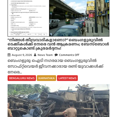
“നിങ്ങൾ തീവ്രവാദികളാണോ?” ബെംഗളൂരുവിൽ
ടെക്കികൾക്ക് നേരെ വൻ ആക്രമണം; ബേസ്ബോൾ
ബാറ്റുകൊണ്ട് ക്രൂരമർദ്ദനം!
August 9, 2026
News Team
Comments Off
o
ബെംഗളൂരു: ഐടി നഗരമായ ബെംഗളൂരുവിൽ
n
സോഫ്റ്റ്‌വെയർ ജീവനക്കാരായ രണ്ട് യുവാക്കൾക്ക്
“
നേരെ...
നി
ങ്ങ
BENGALURU NEWS
KARNATAKA
LATEST NEWS
ൾ
തീ
വ്ര
വാ
ദി
ക