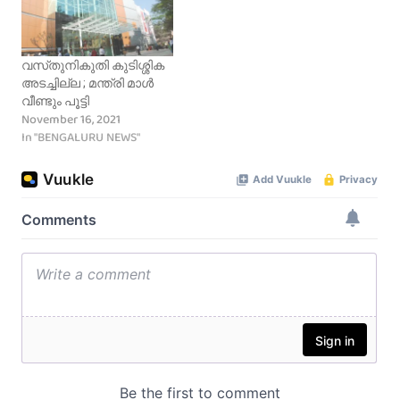
വസ്‌തുനികുതി കുടിശ്ശിക
അടച്ചില്ല ; മന്ത്രി മാൾ
വീണ്ടും പൂട്ടി
November 16, 2021
In "BENGALURU NEWS"