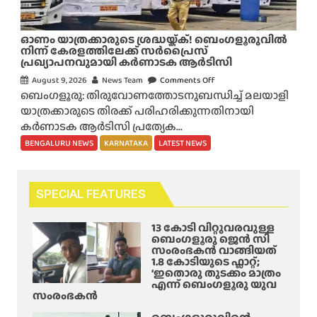
കെ
മ
എ
ണം
ഓണം യാത്രക്കാരുടെ ശ്രദ്ധയ്ക്ക്! ബെംഗളൂരുവിൽ
സ്
;
നിന്ന് കേരളത്തിലേക്ക് സർപ്രൈസ്
ആ
ബേ
പ്രഖ്യാപനവുമായി കർണാടക ആർടിസി
ർ
സ്ബോ
August 9, 2026
News Team
Comments Off
o
ടി
ൾ
ബെംഗളൂരു: തിരുവോണത്തോടനുബന്ധിച്ച് മലയാളി
n
സി
ബാ
യാത്രക്കാരുടെ തിരക്ക് പരിഹരിക്കുന്നതിനായി
ഓ
ബ
റ്റു
കർണാടക ആർടിസി പ്രത്യേക...
ണം
സ്
കൊ
യാ
BENGALURU NEWS
KARNATAKA
LATEST NEWS
അ
ണ്ട്
ത്ര
പ
ക്രൂ
ക്കാ
ക
ര
രു
SPECIAL FEATURES
ട
മ
ടെ
ത്തി
ർ
ശ്ര
13 കോടി വിറ്റുവരവുള്ള
നി
ദ്ദ
ദ്ധ
ബെംഗളൂരു ജെൻ സി
ടെ
നം
സംരംഭകൻ വാങ്ങിയത്
യ്ക്ക്
പ
1.8 കോടിയുടെ ഫ്ലാറ്റ്;
!
!
‘ഇതൊരു തുടക്കം മാത്രം
ണ
എന്ന് ബെംഗളൂരു യുവ
ബെം
വും
സംരംഭകൻ
ഗ
ക
ളൂ