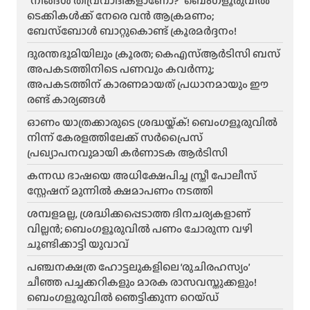
“നിങ്ങൾ തീവ്രവാദികളാണോ?” ബെംഗളൂരുവിൽ
ടെക്കികൾക്ക് നേരെ വൻ ആക്രമണം;
ബേസ്ബോൾ ബാറ്റുകൊണ്ട് ക്രൂരമർദ്ദനം!
ദുരന്തഭൂമിയിലും ക്രൂരത; കെഎസ്ആർടിസി ബസ്
അപകടത്തിനിടെ പണവും കവർന്നു;
അപകടത്തിന് കാരണമായത് പ്രധാനമായും ഈ
രണ്ട് കാര്യങ്ങൾ
ഓണം യാത്രക്കാരുടെ ശ്രദ്ധയ്ക്ക്! ബെംഗളൂരുവിൽ
നിന്ന് കേരളത്തിലേക്ക് സർപ്രൈസ്
പ്രഖ്യാപനവുമായി കർണാടക ആർടിസി
കന്നഡ ഭാഷയെ അധിക്ഷേപിച്ച സ്ത്രീ പോലീസ്
സ്റ്റേഷന് മുന്നിൽ ക്ഷമാപണം നടത്തി
ശമ്പളമല്ല, ശ്രദ്ധിക്കപ്പെടാത്ത ദിനചര്യകളാണ്
വില്ലൻ; ബെംഗളൂരുവിൽ പണം ചോരുന്ന വഴി
ചൂണ്ടിക്കാട്ടി യുവാവ്
പഞ്ചനക്ഷത്ര ഹോട്ടലുകളിലെ ‘രുചിരഹസ്യം’
ചീഞ്ഞ പച്ചക്കറികളും മാരക രാസവസ്തുക്കളും!
ബെംഗളൂരുവിൽ ഞെട്ടിക്കുന്ന റെയ്ഡ്