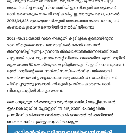
രൂപയുടെ ചെക്ക് ബൗൺസ് ആയതിനും മന്ത്രി മാൾ പൂട്ടി.
ആവർത്തിച്ച് നോട്ടീസ് നൽകിയിട്ടും, നികുതി അടയ്ക്കാൻ
മാൾ ഭരണകൂടം നടപടി സ്വീകരിച്ചില്ല. അതുപോലെ, 2021-ൽ,
20,33,34,828 രൂപയുടെ നികുതി അടക്കാത്ത കാരണം സ്വത്ത്
കണ്ടുകെട്ടുമെന്ന് മുന്നറിയിപ്പ് നൽകിയിരുന്നു.
2023-ൽ, 32 കോടി വരെ നികുതി കുടിശ്ശിക ഉണ്ടായിരുന്ന
മാളിന് ഒറ്റത്തവണ പണമടയ്ക്കൽ കോർപ്പറേഷൻ
അനുവദിച്ചിരുന്നു. എന്നാൽ തീർപ്പാക്കാത്തതിനാലാണ് മാൾ
പൂട്ടിയത്. 2024-ലും ഇതേ തെറ്റ് വീണ്ടും വരുത്തിയ മന്ത്രി മാളിന്
ഏകദേശം 50 കോടിയുടെ കുടിശ്ശികയുണ്ട്.. ഇതിനെത്തുടർന്ന്,
മന്ത്രി മാളിന്റെ ലൈസൻസ് സസ്‌പെൻഡ് ചെയ്‌തതായി
കോർപ്പറേഷൻ ഉദ്യോഗസ്ഥർ ഒരു ബോർഡ് സ്ഥാപിച്ച് അത്
പിടിച്ചെടുത്തു. ഇപ്പോൾ, നികുതി പ്രശ്‌നം കാരണം മാൾ
വീണ്ടും പൂട്ടിയിരിക്കുകയാണ്.
ബെംഗളൂരുവാർത്തയുടെ ആൻഡ്രോയ്ഡ് ആപ്ലിക്കേഷൻ
ഇപ്പോൾ ഗൂഗിൾ പ്ലേസ്റ്റോറിൽ ലഭ്യമാണ്, പോർട്ടലിൽ
പ്രസിദ്ധീകരിക്കുന്ന വാർത്തകൾ വേഗത്തിൽ അറിയാൻ
മൊബൈൽ ആപ്പ് ഇൻസ്റ്റാൾ ചെയ്യുക.
കുട്ടികൾക്ക് പോളിയോ തുള്ളിമരുന്ന് നൽകി