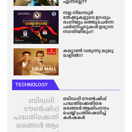
എന്നല്ലേ??
നല്ല നിലമ്പൂർ
തേക്കുകളുടെ ഉറപ്പും
ഭംഗിയും ഒത്തുചേർന്ന
ഫർണിച്ചറുകൾ ഉദ്യാന
നഗരിയിലും!!
കല്യാൺ വരുന്നു ലുലു
മാളിൽ!!!
TECHNOLOGY
ബിഡദി
ബിഡദി ടൗൺഷിപ്പ്
പദ്ധതിക്കെതിരെ
ടൗൺഷിപ്പ്
മരങ്ങൾ ആലിം​ഗനം
ചെയ്ത് പ്രതിഷേധിച്ച്
പദ്ധതിക്കെതിരെ
കർഷകർ
മരങ്ങൾ ആലിം​