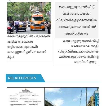
o
s
ബെംഗളൂരു സന്ദർശിച്ച്
t
മടങ്ങവേ മലയാളി
s
n
വിദ്യാർഥികളുമായെത്തിയ
a
പഠനയാത്ര സംഘത്തിന്റെ
v
ബസ് മറിഞ്ഞു
i
ബെംഗളൂരുവിൽ പട്ടാപ്പകൽ
g
ബെംഗളൂരു സന്ദർശിച്ച്
എടിഎം വാഹനം
a
മടങ്ങവേ മലയാളി
തട്ടിക്കൊണ്ടുപോയി;
t
വിദ്യാർഥികളുമായെത്തിയ
കൊള്ളയടിച്ചത് 7.11 കോടി
i
പഠനയാത്ര സംഘത്തിന്റെ
രൂപ
o
ബസ് മറിഞ്ഞു
n
RELATED POSTS