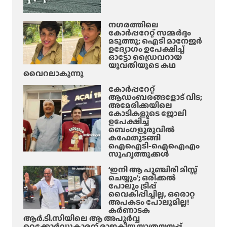
നഗരത്തിലെ
കോർപ്പറേറ്റ് സമ്മർദ്ദം
മടുത്തു; ഐടി മാനേജർ
ഉദ്യോഗം ഉപേക്ഷിച്ച്
ഓട്ടോ ഡ്രൈവറായ
യുവതിയുടെ കഥ
വൈറലാകുന്നു
കോർപ്പറേറ്റ്
ആഡംബരങ്ങളോട് വിട;
അമേരിക്കയിലെ
കോടികളുടെ ജോലി
ഉപേക്ഷിച്ച്
ബെംഗളൂരുവിൽ
കഫേതുടങ്ങി
ഐഐടി-ഐഐഎം
സുഹൃത്തുക്കൾ
‘ഇനി ആ പുഞ്ചിരി മിസ്സ്
ചെയ്യും’; ഒരിക്കൽ
പോലും ട്രിപ്പ്
വൈകിപ്പിച്ചില്ല, ഒരൊറ്റ
അപകടം പോലുമില്ല!
കർണാടക
ആർ.ടി.സിയിലെ ആ അപൂർവ്വ
റെക്കോർഡുകാരന് രാജകീയ യാത്രയയപ്പ്