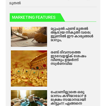
മുതൽ
MARKETING FEATURES
മ്യൂച്വൽ ഫണ്ട് മുതൽ
ആദായ നികുതി വരെ;
ജൂണിൽ ഈ കാര്യങ്ങൾ
മാറും,
രണ്ട് ദിവസത്തെ
ഇടവേളയ്ക്ക് ശേഷം
വീണ്ടും ഉയർന്ന്
സ്വർണവില
ഫോണില്ലാതെ ഒരു
മാസം കഴിയാമോ? 8
ലക്ഷം സമ്മാനമായി
കിട്ടും!!! എങ്ങനെ