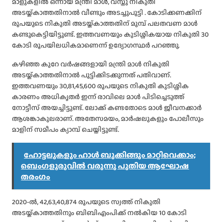
മാളുകളിൽ ഒന്നായ മന്ത്രി മാൾ, വസ്തു നികുതി
അടയ്ക്കാത്തതിനാൽ വീണ്ടും അടച്ചുപൂട്ടി . കോടിക്കണക്കിന്
രൂപയുടെ നികുതി അടയ്ക്കാത്തതിന് മുമ്പ് പലതവണ മാൾ
കണ്ടുകെട്ടിയിട്ടുണ്ട്. ഇത്തവണയും കുടിശ്ശികയായ നികുതി 30
കോടി രൂപയിലധികമാണെന്ന് ഉദ്യോഗസ്ഥർ പറഞ്ഞു.
കഴിഞ്ഞ കുറേ വർഷങ്ങളായി മന്ത്രി മാൾ നികുതി
അടയ്ക്കാത്തതിനാൽ പൂട്ടിക്കിടക്കുന്നത് പതിവാണ്.
ഇത്തവണയും 30,81,45,600 രൂപയുടെ നികുതി കുടിശ്ശിക
കാരണം അധികൃതർ ഇന്ന് രാവിലെ മാൾ പിടിച്ചെടുത്ത്
നോട്ടീസ് അയച്ചിട്ടുണ്ട്. ലോക്ക് കണ്ടതോടെ മാൾ ജീവനക്കാർ
ആശങ്കാകുലരാണ്. അതേസമയം, മാർഷലുകളും പോലീസും
മാളിന് സമീപം ക്യാമ്പ് ചെയ്തിട്ടുണ്ട്.
ഹോട്ടലുകളും ഹാൾ ബുക്കിങ്ങും മാറ്റിവെക്കാം;
ബെംഗളൂരുവിൽ വരുന്നു പുതിയ ആഘോഷ
തരംഗം
2020-ൽ, 42,63,40,874 രൂപയുടെ സ്വത്ത് നികുതി
അടയ്ക്കാത്തതിനും ബിബിഎംപിക്ക് നൽകിയ 10 കോടി