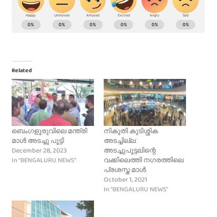
Related
ബെംഗളൂരുവിലെ മന്ത്രി
നികുതി കുടിശ്ശിക
മാൾ അടച്ചു പൂട്ടി
അടച്ചില്ല:
December 28, 2023
അടച്ചുപൂട്ടലിന്റെ
In "BENGALURU NEWS"
വക്കിലെത്തി നഗരത്തിലെ
പ്രശസ്ത മാൾ.
October 1, 2021
In "BENGALURU NEWS"