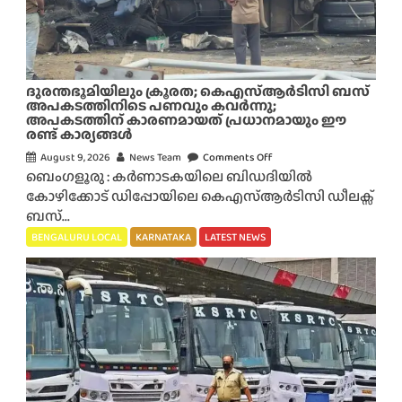
ളാ
ണോ
?
”
ബെം
ദുരന്തഭൂമിയിലും ക്രൂരത; കെഎസ്ആർടിസി ബസ്
ഗ
അപകടത്തിനിടെ പണവും കവർന്നു;
അപകടത്തിന് കാരണമായത് പ്രധാനമായും ഈ
ളൂ
രണ്ട് കാര്യങ്ങൾ
രു
August 9, 2026
News Team
Comments Off
o
വി
ബെംഗളൂരു : കർണാടകയിലെ ബിഡദിയിൽ
n
ൽ
കോഴിക്കോട് ഡിപ്പോയിലെ കെഎസ്ആർടിസി ഡീലക്സ്
ദു
ടെ
ബസ്...
ര
ക്കി
ന്ത
BENGALURU LOCAL
KARNATAKA
LATEST NEWS
ക
ഭൂ
ൾ
മി
ക്ക്
യി
നേ
ലും
രെ
ക്രൂ
വ
ര
ൻ
ത
ആ
;
ക്ര