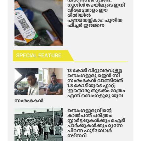
ഗൂഗിൾ പേയിലൂടെ ഇനി
വിരലടയാളം ഈ
രീതിയിൽ
പണമയയ്ക്കാം; പുതിയ
ഫീച്ചർ ഇങ്ങനെ
SPECIAL FEATURE
13 കോടി വിറ്റുവരവുള്ള
ബെംഗളൂരു ജെൻ സി
സംരംഭകൻ വാങ്ങിയത്
1.8 കോടിയുടെ ഫ്ലാറ്റ്;
‘ഇതൊരു തുടക്കം മാത്രം
എന്ന് ബെംഗളൂരു യുവ
സംരംഭകൻ
ബെംഗളൂരുവിന്റെ
കാൽപന്ത് ചരിത്രം:
സ്റ്റാർട്ടപ്പുകൾക്കും ഐടി
പാർക്കുകൾക്കും മുന്നേ
പിറന്ന ഫുട്ബോൾ
നഴ്സറി