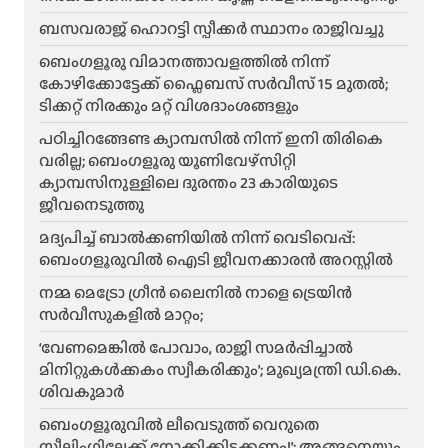
ബസവരാജ് ഹൊറട്ടി സ്പീക്കർ സ്ഥാനം രാജിവച്ചു
ബെംഗളൂരു വിമാനത്താവളത്തിൽ നിന്ന്
കോഴിക്കോട്ടേക്ക് ഫ്ലൈബസ് സർവീസ് 15 മുതൽ;
ടിക്കറ്റ് നിരക്കും മറ്റ് വിശദാംശങ്ങളും
പഠിച്ചിറങ്ങേണ്ട ക്യാമ്പസിൽ നിന്ന് ഇനി തിരികെ
വരില്ല; ബെംഗളൂരു യൂണിവേഴ്സിറ്റി
ക്യാമ്പസിനുള്ളിലെ ദുരന്തം 23 കാരിയുടെ
ജീവനെടുത്തു
മദ്യപിച്ച് ബാൽക്കണിയിൽ നിന്ന് വെടിവെപ്പ്:
ബെംഗളൂരുവിൽ ഐടി ജീവനക്കാരൻ അറസ്റ്റിൽ
നമ്മ മെട്രോ ഗ്രീൻ ലൈനിൽ നാളെ ട്രെയിൻ
സർവീസുകളിൽ മാറ്റം;
‘വേണമെങ്കിൽ പോവാം, രാജി സമർപ്പിച്ചാൽ
മിനിറ്റുകൾക്കകം സ്വീകരിക്കും’; മുഖ്യമന്ത്രി ഡി.കെ.
ശിവകുമാർ
ബെം​ഗളൂരുവിൽ ലീവെടുത്ത് വെറുതെ
സീലിംഗിലേക്ക് നോക്കിക്കിടക്കണം!’; അങ്ങനെയും