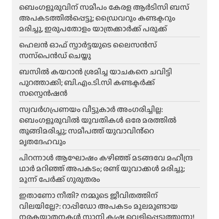
ബെംഗളൂരുവിന് സമീപം കേരള ആർടിസി ബസ്
അപകടത്തിൽപ്പെട്ടു; ഡ്രൈവറും കണ്ടക്ടറും
മരിച്ചു, ഇരുപതോളം യാത്രക്കാർക്ക് പരുക്ക്
ഹെലന്‍ ഓഫ് സ്പാര്‍ട്ടയുടെ ലൈസന്‍സ്
സസ്‌പെന്‍ഡ് ചെയ്തു
ബസിൽ കയറാൻ ശ്രമിച്ച യാചകനെ ചവിട്ടി
പുറത്താക്കി; ബി.എം.ടി.സി കണ്ടക്ടർക്ക്
സസ്പെൻഷൻ
സ്വവർഗപ്രണയം വീട്ടുകാർ അംഗരിച്ചില്ല:
ബെംഗളൂരുവിൽ യുവതികൾ ഒരേ മരത്തിൽ
തൂങ്ങിമരിച്ചു; സമീപത്ത് യുവാവിൻ്റെ
മൃതദേഹവും
പിറന്നാൾ ആഘോഷം കഴിഞ്ഞ് മടങ്ങവേ മഹീന്ദ്ര
ഥാർ മറിഞ്ഞ് അപകടം; രണ്ട് യുവാക്കൾ മരിച്ചു;
മൂന്ന് പേർക്ക് ഗുരുതരം
ഇതാണോ നീതി? നമ്മുടെ ജീവിതത്തിന്
വിലയില്ലേ?: റാപ്പിഡോ അപകടം മൂലമുണ്ടായ
നരകയാതനകൾ സാനി കൃഷ്ണ വെളിപ്പെടുത്തുന്നു!