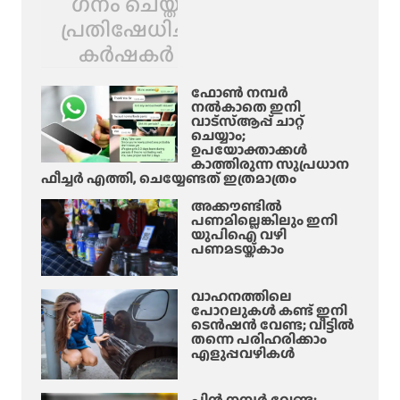
ഗനം ചെയ്ത്
പ്രതിഷേധിച്ച്
കർഷകർ
ഫോൺ നമ്പർ
നൽകാതെ ഇനി
വാട്‌സ്ആപ്പ് ചാറ്റ്
ചെയ്യാം;
ഉപയോക്താക്കൾ
കാത്തിരുന്ന സുപ്രധാന
ഫീച്ചർ എത്തി, ചെയ്യേണ്ടത് ഇത്രമാത്രം
അക്കൗണ്ടിൽ
പണമില്ലെങ്കിലും ഇനി
യുപിഐ വഴി
പണമടയ്ക്കാം
വാഹനത്തിലെ
പോറലുകൾ കണ്ട് ഇനി
ടെൻഷൻ വേണ്ട; വീട്ടിൽ
തന്നെ പരിഹരിക്കാം
എളുപ്പവഴികൾ
പിൻ നമ്പർ വേണ്ട;