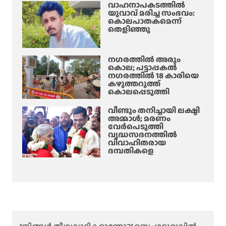
വാഹനാപകടത്തിൽ
യുവാവ് മരിച്ച സംഭവം:
കൊലപാതകമെന്ന്
തെളിഞ്ഞു
നഗരത്തിൽ അരും
കൊല; പട്ടാപ്പകൽ
നഗരത്തിൽ 18 കാരിയെ
കഴുത്തറുത്ത്
കൊലപ്പെടുത്തി
വീണ്ടും തനിച്ചായി ലക്ഷ്മി
അമ്മാള്‍; മരണം
വേർപെടുത്തി
വൃദ്ധസദനത്തില്‍
വിവാഹിതരായ
ദമ്പതികളെ