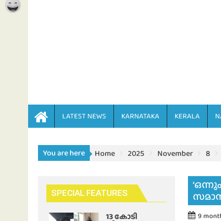
LATEST NEWS
KARNATAKA
KERALA
N
You are here
Home
2025
November
8
‘ഒന്നു
SPECIAL FEATURES
സമാന
13 കോടി
9 mont