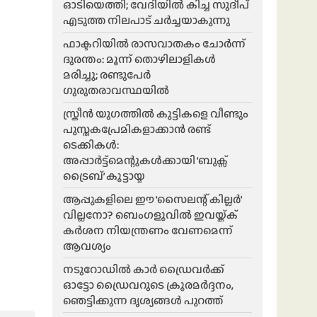
ഓടിയെത്തി; വേദിയിൽ കിച്ച സുദീപ്
എടുത്ത നിലപാട് ചർച്ചയാകുന്നു
ഫാക്ടറിയിൽ രാസവാതകം ചോർന്ന്
ദുരന്തം: മൂന്ന് തൊഴിലാളികൾ
മരിച്ചു; രണ്ടുപേർ
ഗുരുതരാവസ്ഥയിൽ
സ്ക്രീൻ യുഗത്തിൽ കുട്ടികളെ വീണ്ടും
പുസ്തകപ്രേമികളാക്കാൻ രണ്ട്
ടെക്കികൾ:
അപ്പാർട്ട്മെന്റുകൾക്കായി ‘ബുക്സ്
ട്രൈബ്’ കൂട്ടായ്മ
ആപ്പുകളിലെ ഈ ‘സൈലന്റ് കില്ലർ’
വില്ലനോ? ബെംഗളൂവിൽ ഇവയ്ക്ക്
കർശന നിയന്ത്രണം വേണമെന്ന്
ആവശ്യം
നടുറോഡിൽ കാർ ഡ്രൈവർക്ക്
ഓട്ടോ ഡ്രൈവറുടെ ക്രൂരമർദ്ദനം,
ഞെട്ടിക്കുന്ന ദൃശ്യങ്ങൾ പുറത്ത്