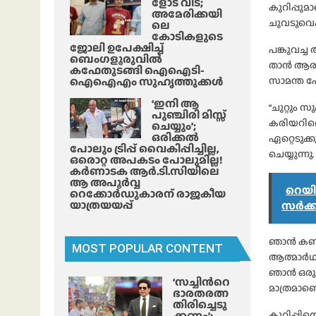
ളോട് വിട;
കുറിപ്പു
അമേരിക്കയി
ചുവടുവെപ്
ലെ
കോടികളുടെ
ജോലി ഉപേക്ഷിച്ച്
പങ്കുവച്ച
ബെംഗളൂരുവിൽ
താൻ ആരംഭി
കഫേതുടങ്ങി ഐഐടി-
ഐഐഎം സുഹൃത്തുക്കൾ
സാമന്ത പോ
‘ഇനി ആ
‘‘ചുറ്റും
പുഞ്ചിരി മിസ്സ്
കരിയറിലെ
ചെയ്യും’;
ഒരിക്കൽ
ഏറ്റെടുക്
പോലും ട്രിപ്പ് വൈകിപ്പിച്ചില്ല,
ചെയ്യുന്
ഒരൊറ്റ അപകടം പോലുമില്ല!
കർണാടക ആർ.ടി.സിയിലെ
ആ അപൂർവ്വ
റെയി
റെക്കോർഡുകാരന് രാജകീയ
യാത്രയയപ്പ്
സർക്
ഞാൻ കണ്ടു
MOST POPULAR CONTENT
ആത്മാർഥ
ഞാൻ ഒരുപ
‘സച്ചിന്‍റെ
മാത്രമാണെ
ഭാരതരത്ന
തിരിച്ചെടു
ക്കണം’;
കുറിപ്പിന