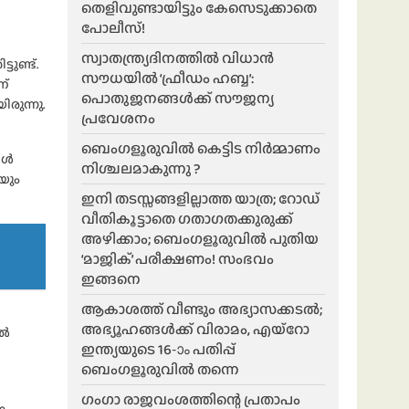
തെളിവുണ്ടായിട്ടും കേസെടുക്കാതെ
പോലീസ്!
സ്വാതന്ത്ര്യദിനത്തിൽ വിധാൻ
ടുണ്ട്.
സൗധയിൽ ‘ഫ്രീഡം ഹബ്ബ’:
ണ്
പൊതുജനങ്ങൾക്ക് സൗജന്യ
രുന്നു.
പ്രവേശനം
ബെംഗളൂരുവിൽ കെട്ടിട നിർമ്മാണം
കൾ
നിശ്ചലമാകുന്നു ?
കയും
ഇനി തടസ്സങ്ങളില്ലാത്ത യാത്ര; റോഡ്
വീതികൂട്ടാതെ ഗതാഗതക്കുരുക്ക്
അഴിക്കാം; ബെംഗളൂരുവിൽ പുതിയ
‘മാജിക്’ പരീക്ഷണം! സംഭവം
ഇങ്ങനെ
ആകാശത്ത് വീണ്ടും അഭ്യാസക്കടൽ;
അഭ്യൂഹങ്ങൾക്ക് വിരാമം, എയ്റോ
ിൽ
ഇന്ത്യയുടെ 16-ാം പതിപ്പ്
ബെംഗളൂരുവിൽ തന്നെ
ഗംഗാ രാജവംശത്തിന്റെ പ്രതാപം
ം