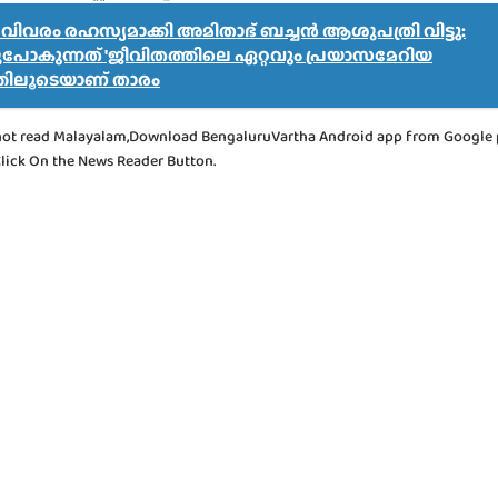
ിവരം രഹസ്യമാക്കി അമിതാഭ് ബച്ചൻ ആശുപത്രി വിട്ടു:
ുപോകുന്നത് 'ജീവിതത്തിലെ ഏറ്റവും പ്രയാസമേറിയ
്തിലൂടെയാണ് താരം
not read Malayalam,Download BengaluruVartha Android app from Google 
Click On the News Reader Button.