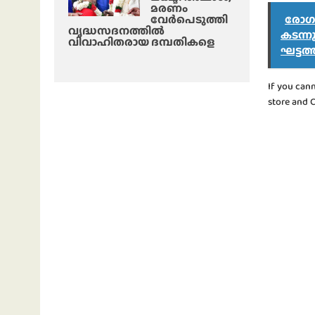
മരണം
വേർപെടുത്തി
രോഗവ
വൃദ്ധസദനത്തില്‍
കടന്ന
വിവാഹിതരായ ദമ്പതികളെ
ഘട്ടത
If you can
store and 