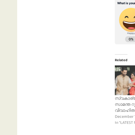
Related
സ്വകാര്യ
സാമന്ത റൂ
വിവാഹിത
December 1
In "LATEST