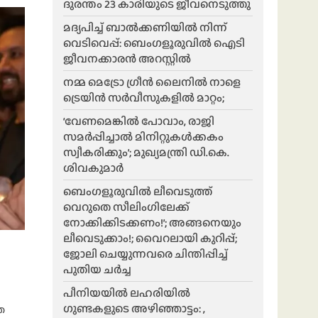
ദുരന്തം 23 കാരിയുടെ ജീവനെടുത്തു
മദ്യപിച്ച് ബാൽക്കണിയിൽ നിന്ന്
വെടിവെപ്പ്: ബെംഗളൂരുവിൽ ഐടി
ജീവനക്കാരൻ അറസ്റ്റിൽ
നമ്മ മെട്രോ ഗ്രീൻ ലൈനിൽ നാളെ
ട്രെയിൻ സർവീസുകളിൽ മാറ്റം;
‘വേണമെങ്കിൽ പോവാം, രാജി
സമർപ്പിച്ചാൽ മിനിറ്റുകൾക്കകം
സ്വീകരിക്കും’; മുഖ്യമന്ത്രി ഡി.കെ.
ശിവകുമാർ
ബെം​ഗളൂരുവിൽ ലീവെടുത്ത്
വെറുതെ സീലിംഗിലേക്ക്
നോക്കിക്കിടക്കണം!’; അങ്ങനെയും
ലീവെടുക്കാം!; വൈറലായി കുറിപ്പ്;
ജോലി ചെയ്യുന്നവരെ ചിന്തിപ്പിച്ച്
പുതിയ ചർച്ച
പീനിയയിൽ ലഹരിയിൽ
ഗുണ്ടകളുടെ അഴിഞ്ഞാട്ടം: ,
ത