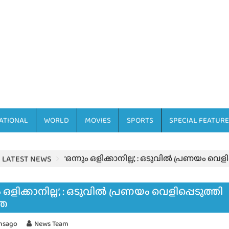
ATIONAL
WORLD
MOVIES
SPORTS
SPECIAL FEATURE
‘ഒന്നും ഒളിക്കാനില്ല’, : ഒടുവിൽ പ്രണയം വെള
LATEST NEWS
ം ഒളിക്കാനില്ല’, : ഒടുവിൽ പ്രണയം വെളിപ്പെടുത്തി
്ത
hsago
News Team