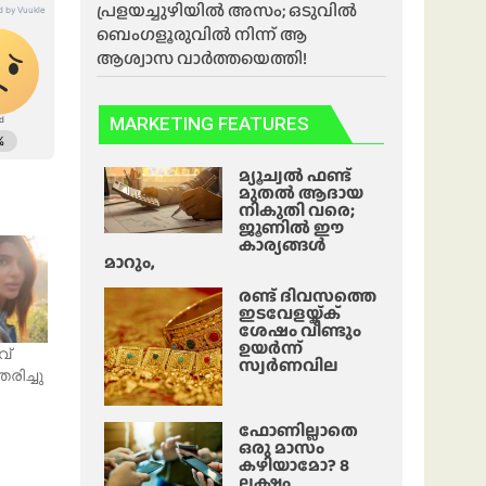
പ്രളയച്ചുഴിയിൽ അസം; ഒടുവിൽ
ബെംഗളൂരുവിൽ നിന്ന് ആ
ആശ്വാസ വാർത്തയെത്തി!
MARKETING FEATURES
മ്യൂച്വൽ ഫണ്ട്
മുതൽ ആദായ
നികുതി വരെ;
ജൂണിൽ ഈ
കാര്യങ്ങൾ
മാറും,
രണ്ട് ദിവസത്തെ
ഇടവേളയ്ക്ക്
ശേഷം വീണ്ടും
ഉയർന്ന്
വ്
സ്വർണവില
രിച്ചു
ഫോണില്ലാതെ
ഒരു മാസം
കഴിയാമോ? 8
ലക്ഷം