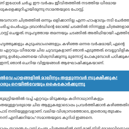
മാണ് ഇപ്പോൾ ചർച്ച. ഈ വർഷം ജീവിതത്തിൽ നടത്തിയ ധീരമായ
പുകളെക്കുറിച്ചായിരുന്നു സാമന്തയുടെ പോസ്റ്റ്.
 അവസാന ചിത്രത്തിൽ ഒന്നും ഒളിക്കാനില്ല എന്ന ഹാഷ്ടാഗും നടി ചേർത്തിട്
ച്ച പെർഫ്യൂം ബ്രാൻഡിന്റെ ലോഞ്ച് ചടങ്ങിൽ നിന്നുള്ള ചിത്രങ്ങളാ
സ്റ്റ് ചെയ്തത്. സുഹൃത്തായ തമന്നയും ചടങ്ങിൽ അതിഥിയായി എത്തിയി
 സുഹൃത്തുക്കളും കുടുംബാംഗങ്ങളും. കഴിഞ്ഞ ഒന്നര വർഷമായി, എന്റെ
 ഏറ്റവും ധീരമായ ചില ചുവടുകളാണ് ഞാൻ എടുത്തത്. വെല്ലുവിളി
കുന്നു, ഉൾപ്രേരണയെ വിശ്വസിക്കുന്നു, മുന്നോട്ട് പോകുമ്പോൾ പഠിക്കു
നു. ഇന്ന്, ഞാൻ ചെറിയ വിജയങ്ങൾ ആഘോഷിക്കുകയാണ്.
ൽവേ പാളങ്ങളിൽ മാലിന്യം തള്ളുന്നവർ സൂക്ഷിക്കുക!
കാരും റെയിൽവേയും കൈകോർക്കുന്നു
മുട്ടിയതിൽ വച്ച് ഏറ്റവും മിടുക്കരും കഠിനാധ്വാനികളും
തയുള്ളവരുമായ ചില ആളുകളോടൊപ്പം പ്രവർത്തിക്കാൻ കഴിഞ്ഞത
ാട് നന്ദിയുള്ളവളാണ്. വലിയ വിശ്വാസത്തോടെ, ഇതൊരു തുടക്കം
ന്ന് എനിക്കറിയാം.’’ സമാന്തയുടെ കുറിപ്പ് ഇങ്ങനെ.
ൊപ്പം സാമന്ത പോസ്റ്റ് ചെയ്ത ചിത്രങ്ങളിൽ ഒന്ന് രാജ് നിദി മോരുവിനൊപ്പ