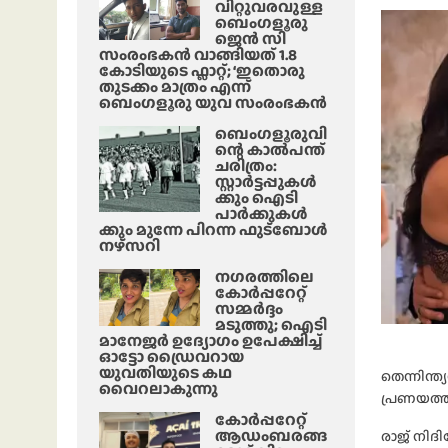
വിറ്റുവരവുള്ള
ബെംഗളൂരു
ജെൻ സി
സംരംഭകൻ വാങ്ങിയത് 1.8
കോടിയുടെ ഫ്ലാറ്റ്; ‘ഇതൊരു
തുടക്കം മാത്രം എന്ന്
ബെംഗളൂരു യുവ സംരംഭകൻ
ബെംഗളൂരുവി
ന്റെ കാൽപന്ത്
ചരിത്രം:
സ്റ്റാർട്ടപ്പുകൾ
ക്കും ഐടി
പാർക്കുകൾ
ക്കും മുന്നേ പിറന്ന ഫുട്ബോൾ
നഴ്സറി
നഗരത്തിലെ
കോർപ്പറേറ്റ്
സമ്മർദ്ദം
മടുത്തു; ഐടി
മാനേജർ ഉദ്യോഗം ഉപേക്ഷിച്ച്
ഓട്ടോ ഡ്രൈവറായ
യുവതിയുടെ കഥ
തെന്നിന്
വൈറലാകുന്നു
പ്രണയത്ത
കോർപ്പറേറ്റ്
ആഡംബരങ്ങ
രാജ് നിദ