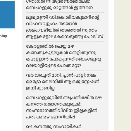
ഗതാഗത നിയന്ത്രണത്തിലേക്ക്
ബെംഗളൂരു, മാറ്റങ്ങൾ ഇങ്ങനെ
മുഖ്യമന്ത്രി ഡി.കെ.ശിവകുമാറിന്റെ
വാഹനവ്യൂഹം തടയാൻ
ശ്രമം:.വഴിയിൽ തടഞ്ഞത് സ്വന്തം
play
ആളുകളോ? കേസെടുത്തു പോലീസ്
കേരളത്തിൽ പെയ്ത മഴ
കണക്കുകൂട്ടലുകൾ തെറ്റിക്കുന്നു;
പൊള്ളാൻ പോകുന്നത് ബെംഗളൂരു
മലയാളിയുടെ പോക്കറ്റോ?
വര വരച്ചത് മാറി, പ്ലാൻ പാളി; നമ്മ
മെട്രോ ലൈനിൽ ആ ഒരു സ്റ്റേഷൻ
ഇനി കാണില്ല
ബെംഗളൂരുവിൽ അപ്രതീക്ഷിത മഴ:
കനത്ത ഗതാഗതക്കുരുക്ക്;
സംസ്ഥാനത്ത് വിവിധ ജില്ലകളിൽ
പരക്കെ മഴ മുന്നറിയിപ്പ്
മഴ കനത്തു, സഹായികൾ