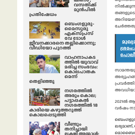
വസതിക്ക്
നിൽക്കുന്
മുൻപിൽ
തങ്ങളുടെ
പ്രതിഷേധം
അറിയേണ്ടത
ബെംഗളൂരു-
ചേർത്തതു
മൈസൂരു
എക്‌സ്‌പ്രസ്‌
വേ ടോൾ
മുഖ്
ജീവനക്കാരനെ തല്ലിക്കൊന്നു;
വീഡിയോ പുറത്ത്
ശ്രമം
പോലീ
വാഹനാപകട
ത്തിൽ യുവാവ്
മരിച്ച സംഭവം:
സാമന്തയു
കൊലപാതക
മെന്ന്
അഭ്യൂഹങ്ങ
തെളിഞ്ഞു
പ്രവർത്തി
അവധിയാഘോ
നഗരത്തിൽ
അരും കൊല;
പട്ടാപ്പകൽ
2021ൽ ആ
നഗരത്തിൽ 18
വർഷം നാ
കാരിയെ കഴുത്തറുത്ത്
കൊലപ്പെടുത്തി
ബെംഗളൂരു
വീണ്ടും
ലഭ്യമാണ്
തനിച്ചായി
മൊബൈൽ ആപ
ലക്ഷ്മി അമ്മാള്‍;