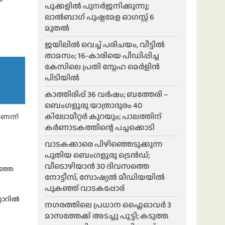
പൂക്കളിൽ പുനർജനിക്കുന്നു:
ലാൽബാഗ് പുഷ്പമേള ഓഗസ്റ്റ് 6
മുതൽ
ജയിലിൽ വെച്ച് പരിചയം, വീട്ടിൽ
താമസം; 16-കാരിയെ പീഡിപ്പിച്ച
കേസിലെ പ്രതി സ്നേഹ മെർളിൻ
പിടിയിൽ
കാത്തിരിപ്പ് 36 വർഷം; ബത്തേരി –
ബെംഗളൂരു യാത്രാദൂരം 40
കിലോമീറ്റർ കുറയും; പാലത്തിന്
െന്ന്
കർണാടകത്തിന്റെ പച്ചക്കൊടി
വാടകക്കാരെ പിഴിഞ്ഞെടുക്കുന്ന
പുതിയ ബെംഗളൂരു ട്രെൻഡ്;
വീടൊഴിയാൻ 30 ദിവസത്തെ
ിഞ്ഞ
നോട്ടീസ്, സോഷ്യൽ മീഡിയയിൽ
പുകഞ്ഞ് വാടകപ്പോര്
റോറിൽ
ന​ഗരത്തിലെ പ്രധാന ഫ്ലൈഓവർ 3
മാസത്തേക്ക് അടച്ചു പൂട്ടി; കടുത്ത