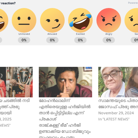
 ചടങ്ങിൽ നടി
മോഹന്‍ലാലിന്
സാമന്തയുടെ പിതാ
ത്ത് പ്രഭു
എതിരെയുള്ള ഹര്‍ജിയില്‍
ജോസഫ് പ്രഭു അന്ത
November 29, 2024
യായി
താന്‍ ഒപ്പിട്ടിട്ടില്ല എന്ന്
, 2025
In "LATEST NEWS"
പ്രകാശ്‌
 NEWS"
രാജ്;കള്ള”ഭീമ”ഹര്‍ജി
ഉണ്ടാക്കിയ ഡോ:ബിജുവും
സംഘവും പൊതു