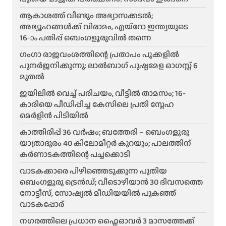
ആകാശത്ത് വീണ്ടും അഭ്യാസക്കടൽ;
അഭ്യൂഹങ്ങൾക്ക് വിരാമം, എയ്റോ ഇന്ത്യയുടെ
16-ാം പതിപ്പ് ബെംഗളൂരുവിൽ തന്നെ
ഗംഗാ രാജവംശത്തിന്റെ പ്രതാപം പൂക്കളിൽ
പുനർജനിക്കുന്നു: ലാൽബാഗ് പുഷ്പമേള ഓഗസ്റ്റ് 6
മുതൽ
ജയിലിൽ വെച്ച് പരിചയം, വീട്ടിൽ താമസം; 16-
കാരിയെ പീഡിപ്പിച്ച കേസിലെ പ്രതി സ്നേഹ
മെർളിൻ പിടിയിൽ
കാത്തിരിപ്പ് 36 വർഷം; ബത്തേരി – ബെംഗളൂരു
യാത്രാദൂരം 40 കിലോമീറ്റർ കുറയും; പാലത്തിന്
കർണാടകത്തിന്റെ പച്ചക്കൊടി
വാടകക്കാരെ പിഴിഞ്ഞെടുക്കുന്ന പുതിയ
ബെംഗളൂരു ട്രെൻഡ്; വീടൊഴിയാൻ 30 ദിവസത്തെ
നോട്ടീസ്, സോഷ്യൽ മീഡിയയിൽ പുകഞ്ഞ്
വാടകപ്പോര്
ന​ഗരത്തിലെ പ്രധാന ഫ്ലൈഓവർ 3 മാസത്തേക്ക്