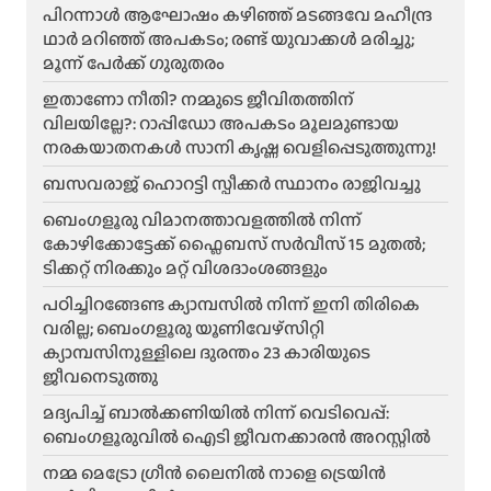
പിറന്നാൾ ആഘോഷം കഴിഞ്ഞ് മടങ്ങവേ മഹീന്ദ്ര
ഥാർ മറിഞ്ഞ് അപകടം; രണ്ട് യുവാക്കൾ മരിച്ചു;
മൂന്ന് പേർക്ക് ഗുരുതരം
ഇതാണോ നീതി? നമ്മുടെ ജീവിതത്തിന്
വിലയില്ലേ?: റാപ്പിഡോ അപകടം മൂലമുണ്ടായ
നരകയാതനകൾ സാനി കൃഷ്ണ വെളിപ്പെടുത്തുന്നു!
ബസവരാജ് ഹൊറട്ടി സ്പീക്കർ സ്ഥാനം രാജിവച്ചു
ബെംഗളൂരു വിമാനത്താവളത്തിൽ നിന്ന്
കോഴിക്കോട്ടേക്ക് ഫ്ലൈബസ് സർവീസ് 15 മുതൽ;
ടിക്കറ്റ് നിരക്കും മറ്റ് വിശദാംശങ്ങളും
പഠിച്ചിറങ്ങേണ്ട ക്യാമ്പസിൽ നിന്ന് ഇനി തിരികെ
വരില്ല; ബെംഗളൂരു യൂണിവേഴ്സിറ്റി
ക്യാമ്പസിനുള്ളിലെ ദുരന്തം 23 കാരിയുടെ
ജീവനെടുത്തു
മദ്യപിച്ച് ബാൽക്കണിയിൽ നിന്ന് വെടിവെപ്പ്:
ബെംഗളൂരുവിൽ ഐടി ജീവനക്കാരൻ അറസ്റ്റിൽ
നമ്മ മെട്രോ ഗ്രീൻ ലൈനിൽ നാളെ ട്രെയിൻ