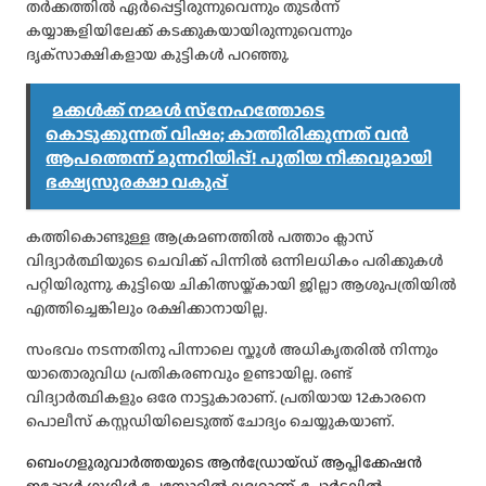
തർക്കത്തിൽ ഏർപ്പെട്ടിരുന്നുവെന്നും തുടർന്ന്
കയ്യാങ്കളിയിലേക്ക് കടക്കുകയായിരുന്നുവെന്നും
ദൃക്‌സാക്ഷികളായ കുട്ടികൾ പറഞ്ഞു.
മക്കൾക്ക് നമ്മൾ സ്‌നേഹത്തോടെ
കൊടുക്കുന്നത് വിഷം; കാത്തിരിക്കുന്നത് വൻ
ആപത്തെന്ന് മുന്നറിയിപ്പ്! പുതിയ നീക്കവുമായി
ഭക്ഷ്യസുരക്ഷാ വകുപ്പ്
കത്തികൊണ്ടുള്ള ആക്രമണത്തിൽ പത്താം ക്ലാസ്
വിദ്യാർത്ഥിയുടെ ചെവിക്ക് പിന്നിൽ ഒന്നിലധികം പരിക്കുകൾ
പറ്റിയിരുന്നു. കുട്ടിയെ ചികിത്സയ്ക്കായി ജില്ലാ ആശുപത്രിയിൽ
എത്തിച്ചെങ്കിലും രക്ഷിക്കാനായില്ല.
സംഭവം നടന്നതിനു പിന്നാലെ സ്കൂൾ അധികൃതരിൽ നിന്നും
യാതൊരുവിധ പ്രതികരണവും ഉണ്ടായില്ല. രണ്ട്
വിദ്യാർത്ഥികളും ഒരേ നാട്ടുകാരാണ്. പ്രതിയായ 12കാരനെ
പൊലീസ് കസ്റ്റഡിയിലെടുത്ത് ചോദ്യം ചെയ്യുകയാണ്.
ബെംഗളൂരുവാർത്തയുടെ ആൻഡ്രോയ്ഡ് ആപ്ലിക്കേഷൻ
ഇപ്പോൾ ഗൂഗിൾ പ്ലേസ്റ്റോറിൽ ലഭ്യമാണ്, പോർട്ടലിൽ