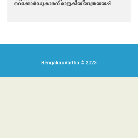
റെക്കോർഡുകാരന് രാജകീയ യാത്രയയപ്പ്
BengaluruVartha © 2023