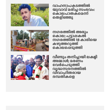
വാഹനാപകടത്തിൽ
യുവാവ് മരിച്ച സംഭവം:
കൊലപാതകമെന്ന്
തെളിഞ്ഞു
നഗരത്തിൽ അരും
കൊല; പട്ടാപ്പകൽ
നഗരത്തിൽ 18 കാരിയെ
കഴുത്തറുത്ത്
കൊലപ്പെടുത്തി
വീണ്ടും തനിച്ചായി ലക്ഷ്മി
അമ്മാള്‍; മരണം
വേർപെടുത്തി
വൃദ്ധസദനത്തില്‍
വിവാഹിതരായ
ദമ്പതികളെ