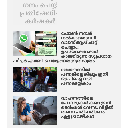
ഗനം ചെയ്ത്
പ്രതിഷേധിച്ച്
കർഷകർ
ഫോൺ നമ്പർ
നൽകാതെ ഇനി
വാട്‌സ്ആപ്പ് ചാറ്റ്
ചെയ്യാം;
ഉപയോക്താക്കൾ
കാത്തിരുന്ന സുപ്രധാന
ഫീച്ചർ എത്തി, ചെയ്യേണ്ടത് ഇത്രമാത്രം
അക്കൗണ്ടിൽ
പണമില്ലെങ്കിലും ഇനി
യുപിഐ വഴി
പണമടയ്ക്കാം
വാഹനത്തിലെ
പോറലുകൾ കണ്ട് ഇനി
ടെൻഷൻ വേണ്ട; വീട്ടിൽ
തന്നെ പരിഹരിക്കാം
എളുപ്പവഴികൾ