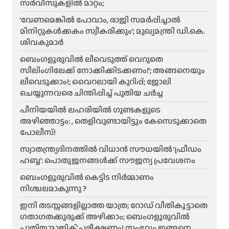
സർവീസുകളിൽ മാറ്റം;
‘വേണമെങ്കിൽ പോവാം, രാജി സമർപ്പിച്ചാൽ
മിനിറ്റുകൾക്കകം സ്വീകരിക്കും’; മുഖ്യമന്ത്രി ഡി.കെ.
ശിവകുമാർ
ബെം​ഗളൂരുവിൽ ലീവെടുത്ത് വെറുതെ
സീലിംഗിലേക്ക് നോക്കിക്കിടക്കണം!’; അങ്ങനെയും
ലീവെടുക്കാം!; വൈറലായി കുറിപ്പ്; ജോലി
ചെയ്യുന്നവരെ ചിന്തിപ്പിച്ച് പുതിയ ചർച്ച
പീനിയയിൽ ലഹരിയിൽ ഗുണ്ടകളുടെ
അഴിഞ്ഞാട്ടം: , തെളിവുണ്ടായിട്ടും കേസെടുക്കാതെ
പോലീസ്!
സ്വാതന്ത്ര്യദിനത്തിൽ വിധാൻ സൗധയിൽ ‘ഫ്രീഡം
ഹബ്ബ’: പൊതുജനങ്ങൾക്ക് സൗജന്യ പ്രവേശനം
ബെംഗളൂരുവിൽ കെട്ടിട നിർമ്മാണം
നിശ്ചലമാകുന്നു ?
ഇനി തടസ്സങ്ങളില്ലാത്ത യാത്ര; റോഡ് വീതികൂട്ടാതെ
ഗതാഗതക്കുരുക്ക് അഴിക്കാം; ബെംഗളൂരുവിൽ
പുതിയ ‘മാജിക്’ പരീക്ഷണം! സംഭവം ഇങ്ങനെ