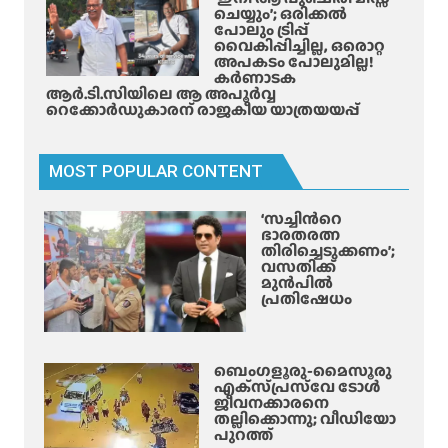
ചെയ്യും’; ഒരിക്കൽ
പോലും ട്രിപ്പ്
വൈകിപ്പിച്ചില്ല, ഒരൊറ്റ
അപകടം പോലുമില്ല!
കർണാടക
ആർ.ടി.സിയിലെ ആ അപൂർവ്വ
റെക്കോർഡുകാരന് രാജകീയ യാത്രയയപ്പ്
MOST POPULAR CONTENT
‘സച്ചിന്‍റെ
ഭാരതരത്ന
തിരിച്ചെടുക്കണം’;
വസതിക്ക്
മുൻപിൽ
പ്രതിഷേധം
ബെംഗളൂരു-മൈസൂരു
എക്‌സ്‌പ്രസ്‌വേ ടോൾ
ജീവനക്കാരനെ
തല്ലിക്കൊന്നു; വീഡിയോ
പുറത്ത്