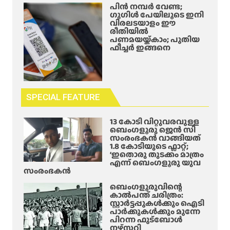
പിൻ നമ്പർ വേണ്ട;
ഗൂഗിൾ പേയിലൂടെ ഇനി
വിരലടയാളം ഈ
രീതിയിൽ
പണമയയ്ക്കാം; പുതിയ
ഫീച്ചർ ഇങ്ങനെ
SPECIAL FEATURE
13 കോടി വിറ്റുവരവുള്ള
ബെംഗളൂരു ജെൻ സി
സംരംഭകൻ വാങ്ങിയത്
1.8 കോടിയുടെ ഫ്ലാറ്റ്;
‘ഇതൊരു തുടക്കം മാത്രം
എന്ന് ബെംഗളൂരു യുവ
സംരംഭകൻ
ബെംഗളൂരുവിന്റെ
കാൽപന്ത് ചരിത്രം:
സ്റ്റാർട്ടപ്പുകൾക്കും ഐടി
പാർക്കുകൾക്കും മുന്നേ
പിറന്ന ഫുട്ബോൾ
നഴ്സറി