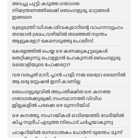
അടച്ചു പൂട്ടി; കടുത്ത ഗതാഗത
നിയന്ത്രണത്തിലേക്ക് ബെംഗളൂരു, മാറ്റങ്ങൾ
ഇങ്ങനെ
മുഖ്യമന്ത്രി ഡി.കെ.ശിവകുമാറിന്റെ വാഹനവ്യൂഹം
തടയാൻ ശ്രമം:.വഴിയിൽ തടഞ്ഞത് സ്വന്തം
ആളുകളോ? കേസെടുത്തു പോലീസ്
കേരളത്തിൽ പെയ്ത മഴ കണക്കുകൂട്ടലുകൾ
തെറ്റിക്കുന്നു; പൊള്ളാൻ പോകുന്നത് ബെംഗളൂരു
മലയാളിയുടെ പോക്കറ്റോ?
വര വരച്ചത് മാറി, പ്ലാൻ പാളി; നമ്മ മെട്രോ ലൈനിൽ
ആ ഒരു സ്റ്റേഷൻ ഇനി കാണില്ല
ബെംഗളൂരുവിൽ അപ്രതീക്ഷിത മഴ: കനത്ത
ഗതാഗതക്കുരുക്ക്; സംസ്ഥാനത്ത് വിവിധ
ജില്ലകളിൽ പരക്കെ മഴ മുന്നറിയിപ്പ്
മഴ കനത്തു, സഹായികൾ ഓടിയെത്തി; വേദിയിൽ
കിച്ച സുദീപ് എടുത്ത നിലപാട് ചർച്ചയാകുന്നു
ഫാക്ടറിയിൽ രാസവാതകം ചോർന്ന് ദുരന്തം: മൂന്ന്