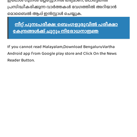
പ്രസിദ്ധീകരിക്കുന്ന വാർത്തകൾ വേഗത്തിൽ അറിയാൻ
മൊബൈൽ ആപ്പ് ഇൻസ്റ്റാൾ ചെയ്യുക.
നീറ്റ് പുനഃപരീക്ഷ: ബെംഗളൂരുവിൽ പരീക്ഷാ
കേന്ദ്രങ്ങൾക്ക് ചുറ്റും നിരോധനാജ്ഞ
If you cannot read Malayalam,Download BengaluruVartha
Android app from Google play store and Click On the News
Reader Button.