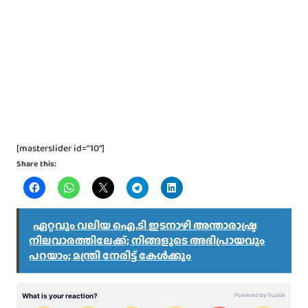
[masterslider id="10"]
Share this:
ഏറ്റവും വലിയ ഐ.ടി ഇടനാഴി അന്താരാഷ്ട്ര
നിലവാരത്തിലേക്ക്; നിങ്ങളുടെ അഭിപ്രായവും
പറയാം; മന്ത്രി നേരിട്ട് കേൾക്കും