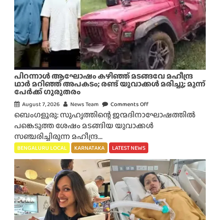
പിറന്നാൾ ആഘോഷം കഴിഞ്ഞ് മടങ്ങവേ മഹീന്ദ്ര
ഥാർ മറിഞ്ഞ് അപകടം; രണ്ട് യുവാക്കൾ മരിച്ചു; മൂന്ന്
പേർക്ക് ഗുരുതരം
August 7, 2026
News Team
Comments Off
o
ബെംഗളൂരു: സുഹൃത്തിന്റെ ജന്മദിനാഘോഷത്തിൽ
n
പങ്കെടുത്ത ശേഷം മടങ്ങിയ യുവാക്കൾ
പി
സഞ്ചരിച്ചിരുന്ന മഹീന്ദ്ര...
റ
ന്നാ
BENGALURU LOCAL
KARNATAKA
LATEST NEWS
ൾ
ആ
ഘോ
ഷം
ക
ഴി