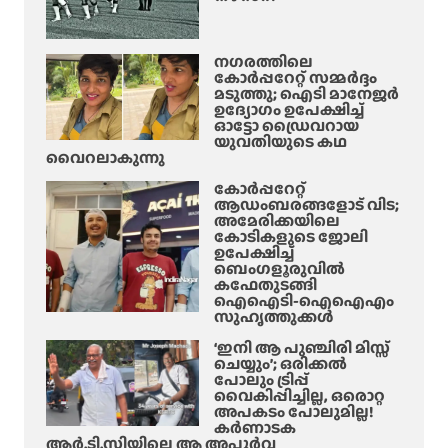
നഗരത്തിലെ
കോർപ്പറേറ്റ് സമ്മർദ്ദം
മടുത്തു; ഐടി മാനേജർ
ഉദ്യോഗം ഉപേക്ഷിച്ച്
ഓട്ടോ ഡ്രൈവറായ
യുവതിയുടെ കഥ
വൈറലാകുന്നു
കോർപ്പറേറ്റ്
ആഡംബരങ്ങളോട് വിട;
അമേരിക്കയിലെ
കോടികളുടെ ജോലി
ഉപേക്ഷിച്ച്
ബെംഗളൂരുവിൽ
കഫേതുടങ്ങി
ഐഐടി-ഐഐഎം
സുഹൃത്തുക്കൾ
‘ഇനി ആ പുഞ്ചിരി മിസ്സ്
ചെയ്യും’; ഒരിക്കൽ
പോലും ട്രിപ്പ്
വൈകിപ്പിച്ചില്ല, ഒരൊറ്റ
അപകടം പോലുമില്ല!
കർണാടക
ആർ.ടി.സിയിലെ ആ അപൂർവ്വ