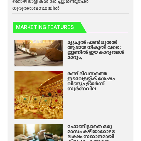
തൊഴിലാളികൾ മരിച്ചു; രണ്ടുപേർ
ഗുരുതരാവസ്ഥയിൽ
MARKETING FEATURES
മ്യൂച്വൽ ഫണ്ട് മുതൽ
ആദായ നികുതി വരെ;
ജൂണിൽ ഈ കാര്യങ്ങൾ
മാറും,
രണ്ട് ദിവസത്തെ
ഇടവേളയ്ക്ക് ശേഷം
വീണ്ടും ഉയർന്ന്
സ്വർണവില
ഫോണില്ലാതെ ഒരു
മാസം കഴിയാമോ? 8
ലക്ഷം സമ്മാനമായി