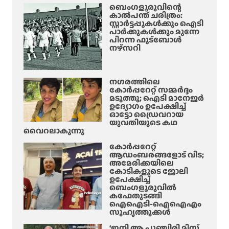
രാ
ബെംഗളൂരുവിന്റെ
ന
കാൽപന്ത് ചരിത്രം:
ജി
ര
സ്റ്റാർട്ടപ്പുകൾക്കും ഐടി
വ
പാർക്കുകൾക്കും മുന്നേ
ക
ച്ചു
പിറന്ന ഫുട്ബോൾ
യാ
നഴ്സറി
ത
ന
ക
നഗരത്തിലെ
ൾ
കോർപ്പറേറ്റ് സമ്മർദ്ദം
മടുത്തു; ഐടി മാനേജർ
സാ
ഉദ്യോഗം ഉപേക്ഷിച്ച്
നി
ഓട്ടോ ഡ്രൈവറായ
യുവതിയുടെ കഥ
കൃ
വൈറലാകുന്നു
ഷ്ണ
വെ
കോർപ്പറേറ്റ്
ആഡംബരങ്ങളോട് വിട;
ളി
അമേരിക്കയിലെ
പ്പെ
കോടികളുടെ ജോലി
ടു
ഉപേക്ഷിച്ച്
ബെംഗളൂരുവിൽ
ത്തു
കഫേതുടങ്ങി
ന്നു
ഐഐടി-ഐഐഎം
സുഹൃത്തുക്കൾ
!
‘ഇനി ആ പുഞ്ചിരി മിസ്സ്