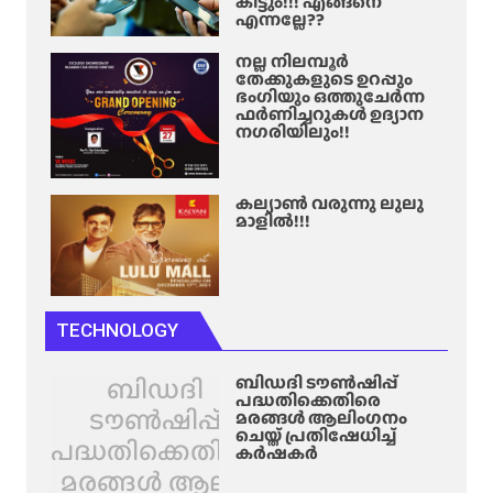
കിട്ടും!!! എങ്ങനെ
എന്നല്ലേ??
നല്ല നിലമ്പൂർ
തേക്കുകളുടെ ഉറപ്പും
ഭംഗിയും ഒത്തുചേർന്ന
ഫർണിച്ചറുകൾ ഉദ്യാന
നഗരിയിലും!!
കല്യാൺ വരുന്നു ലുലു
മാളിൽ!!!
TECHNOLOGY
ബിഡദി
ബിഡദി ടൗൺഷിപ്പ്
പദ്ധതിക്കെതിരെ
ടൗൺഷിപ്പ്
മരങ്ങൾ ആലിം​ഗനം
ചെയ്ത് പ്രതിഷേധിച്ച്
പദ്ധതിക്കെതിരെ
കർഷകർ
മരങ്ങൾ ആലിം​