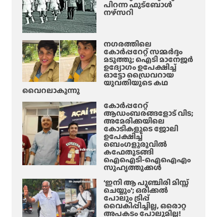
പിറന്ന ഫുട്ബോൾ
നഴ്സറി
നഗരത്തിലെ
കോർപ്പറേറ്റ് സമ്മർദ്ദം
മടുത്തു; ഐടി മാനേജർ
ഉദ്യോഗം ഉപേക്ഷിച്ച്
ഓട്ടോ ഡ്രൈവറായ
യുവതിയുടെ കഥ
വൈറലാകുന്നു
കോർപ്പറേറ്റ്
ആഡംബരങ്ങളോട് വിട;
അമേരിക്കയിലെ
കോടികളുടെ ജോലി
ഉപേക്ഷിച്ച്
ബെംഗളൂരുവിൽ
കഫേതുടങ്ങി
ഐഐടി-ഐഐഎം
സുഹൃത്തുക്കൾ
‘ഇനി ആ പുഞ്ചിരി മിസ്സ്
ചെയ്യും’; ഒരിക്കൽ
പോലും ട്രിപ്പ്
വൈകിപ്പിച്ചില്ല, ഒരൊറ്റ
അപകടം പോലുമില്ല!