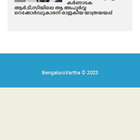
കർണാടക
ആർ.ടി.സിയിലെ ആ അപൂർവ്വ
റെക്കോർഡുകാരന് രാജകീയ യാത്രയയപ്പ്
BengaluruVartha © 2023