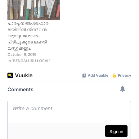
പാരപ്പന അഗ്രഹാര
ജയിലിൽ നിന്ന് വൻ
ആയുധശേഖരം
പിടിച്ചു;കൂടെ ലഹരി
വസ്തുക്കളും.
October 9, 2019
In "BENGALURU LOCAL"