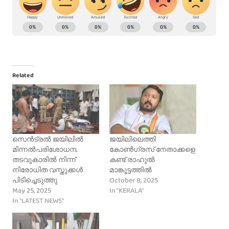
Related
സെൻട്രൽ ജയിലിൽ
ജയിലിലെത്തി
മിന്നൽപരിശോധന;
കോൺഗ്രസ് നേതാക്കളെ
തടവുകാരിൽ നിന്ന്
കണ്ട് രാഹുൽ
നിരോധിത വസ്തുക്കൾ
മാങ്കൂട്ടത്തിൽ
October 8, 2025
പിടിച്ചെടുത്തു
May 25, 2025
In "KERALA"
In "LATEST NEWS"