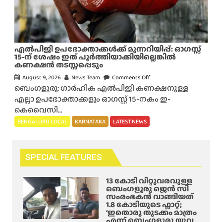
പ
ന്
ണി
പോ
മു
യ
ട
ടെ
എൽപിജി ഉപഭോക്താക്കൾക്ക് മുന്നറിയിപ്പ്: ഓഗസ്റ്റ്
ക്ക്
ക്കി
15-ന് ശേഷം ഇത് പൂർത്തിയാക്കിയില്ലെങ്കിൽ
മാ
കണക്ഷൻ തടസ്സപ്പെടും
യെ
റ്റി
കാ
August 9, 2026
News Team
Comments Off
o
വെ
ണാ
ബെംഗളൂരു: ഗാർഹിക എൽപിജി കണക്ഷനുള്ള
n
ച്ചു
താ
എല്ലാ ഉപഭോക്താക്കളും ഓഗസ്റ്റ് 15-നകം ഇ-
എ
?
യി
കെവൈസി...
ൽ
;
പി
BENGALURU LOCAL
KARNATAKA
LATEST NEWS
ഡ്രോ
ജി
ൺ
ഉ
ക്യാ
പ
SPECIAL FEATURES
മ
ഭോ
റ
ക്താ
13 കോടി വിറ്റുവരവുള്ള
ഉ
ക്ക
ബെംഗളൂരു ജെൻ സി
പ
സംരംഭകൻ വാങ്ങിയത്
ൾ
1.8 കോടിയുടെ ഫ്ലാറ്റ്;
യോ
ക്ക്
‘ഇതൊരു തുടക്കം മാത്രം
ഗി
എന്ന് ബെംഗളൂരു യുവ
മു