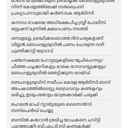
ഓണം യാത്രക്കാരുടെ ശ്രദ്ധയ്ക്ക്! ബെംഗളൂരുവിൽ
നിന്ന് കേരളത്തിലേക്ക് സർപ്രൈസ്
പ്രഖ്യാപനവുമായി കർണാടക ആർടിസി
കന്നഡ ഭാഷയെ അധിക്ഷേപിച്ച സ്ത്രീ പോലീസ്
സ്റ്റേഷന് മുന്നിൽ ക്ഷമാപണം നടത്തി
ശമ്പളമല്ല, ശ്രദ്ധിക്കപ്പെടാത്ത ദിനചര്യകളാണ്
വില്ലൻ; ബെംഗളൂരുവിൽ പണം ചോരുന്ന വഴി
ചൂണ്ടിക്കാട്ടി യുവാവ്
പഞ്ചനക്ഷത്ര ഹോട്ടലുകളിലെ ‘രുചിരഹസ്യം’
ചീഞ്ഞ പച്ചക്കറികളും മാരക രാസവസ്തുക്കളും!
ബെംഗളൂരുവിൽ ഞെട്ടിക്കുന്ന റെയ്ഡ്
ബെംഗളൂരുവിന് സമീപം കേരള ആർടിസി ബസ്
അപകടത്തിൽപ്പെട്ടു; ഡ്രൈവറും കണ്ടക്ടറും
മരിച്ചു, ഇരുപതോളം യാത്രക്കാർക്ക് പരുക്ക്
ഹെലന്‍ ഓഫ് സ്പാര്‍ട്ടയുടെ ലൈസന്‍സ്
സസ്‌പെന്‍ഡ് ചെയ്തു
ബസിൽ കയറാൻ ശ്രമിച്ച യാചകനെ ചവിട്ടി
പുറത്താക്കി; ബി.എം.ടി.സി കണ്ടക്ടർക്ക്