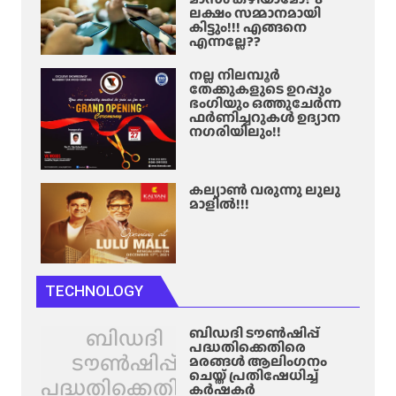
ലക്ഷം സമ്മാനമായി
കിട്ടും!!! എങ്ങനെ
എന്നല്ലേ??
നല്ല നിലമ്പൂർ
തേക്കുകളുടെ ഉറപ്പും
ഭംഗിയും ഒത്തുചേർന്ന
ഫർണിച്ചറുകൾ ഉദ്യാന
നഗരിയിലും!!
കല്യാൺ വരുന്നു ലുലു
മാളിൽ!!!
TECHNOLOGY
ബിഡദി
ബിഡദി ടൗൺഷിപ്പ്
പദ്ധതിക്കെതിരെ
ടൗൺഷിപ്പ്
മരങ്ങൾ ആലിം​ഗനം
ചെയ്ത് പ്രതിഷേധിച്ച്
പദ്ധതിക്കെതിരെ
കർഷകർ