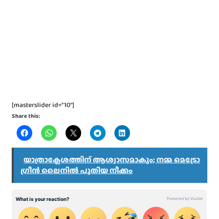
[masterslider id="10"]
Share this:
യാത്രാക്ലേശത്തിന് ആശ്വാസമാകും; നമ്മ മെട്രോ
ഗ്രീൻ ലൈനിൽ പുതിയ നീക്കം