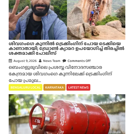
ഒ
ടു
വി
ൽ
വ
ഴ
ങ്ങി
ശിവഗംഗെ കുന്നിൽ ട്രെക്കിംഗിന് പോയ ടെക്കിയെ
യോ
കാണാതായി; ഡ്രോൺ ക്യാമറ ഉപയോഗിച്ച് തിരച്ചിൽ
ശക്തമാക്കി പോലീസ്
?
ബെം
August 9, 2026
News Team
Comments Off
o
ഗ
ബെംഗളൂരുവിലെ പ്രശസ്ത വിനോദസഞ്ചാര
n
ളൂ
കേന്ദ്രമായ ശിവഗംഗെ കുന്നിലേക്ക് ട്രെക്കിംഗിന്
ശി
രു
പോയ പ്രമുഖ...
വ
വി
ഗം
BENGALURU LOCAL
KARNATAKA
LATEST NEWS
ൽ
ഗെ
ന
കു
ട
ന്നി
ക്കാ
ൽ
നി
ട്രെ
രു
ക്കിം
ന്ന
ഗി