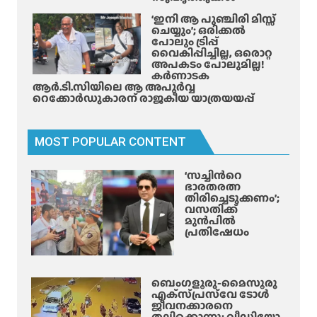
ക്കി
‘ഇനി ആ പുഞ്ചിരി മിസ്സ്
യി
ചെയ്യും’; ഒരിക്കൽ
ല്ലെ
പോലും ട്രിപ്പ്
വൈകിപ്പിച്ചില്ല, ഒരൊറ്റ
ങ്കി
അപകടം പോലുമില്ല!
ൽ
കർണാടക
ക
ആർ.ടി.സിയിലെ ആ അപൂർവ്വ
റെക്കോർഡുകാരന് രാജകീയ യാത്രയയപ്പ്
ണ
ക്ഷ
ൻ
MOST POPULAR CONTENT
ത
ട
‘സച്ചിന്‍റെ
സ്സ
ഭാരതരത്ന
പ്പെ
തിരിച്ചെടുക്കണം’;
വസതിക്ക്
ടും
മുൻപിൽ
പ്രതിഷേധം
ബെംഗളൂരു-മൈസൂരു
എക്‌സ്‌പ്രസ്‌വേ ടോൾ
ജീവനക്കാരനെ
തല്ലിക്കൊന്നു; വീഡിയോ