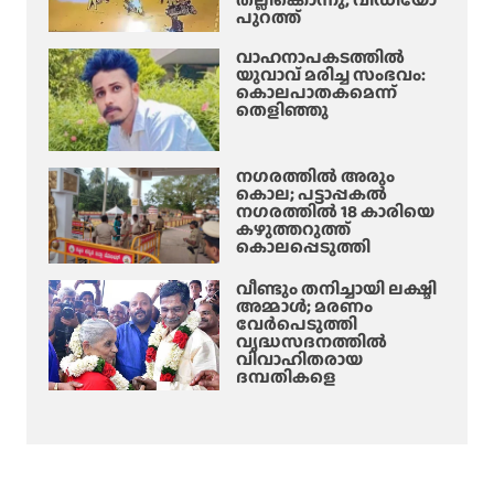
പുറത്ത്
വാഹനാപകടത്തിൽ
യുവാവ് മരിച്ച സംഭവം:
കൊലപാതകമെന്ന്
തെളിഞ്ഞു
നഗരത്തിൽ അരും
കൊല; പട്ടാപ്പകൽ
നഗരത്തിൽ 18 കാരിയെ
കഴുത്തറുത്ത്
കൊലപ്പെടുത്തി
വീണ്ടും തനിച്ചായി ലക്ഷ്മി
അമ്മാള്‍; മരണം
വേർപെടുത്തി
വൃദ്ധസദനത്തില്‍
വിവാഹിതരായ
ദമ്പതികളെ