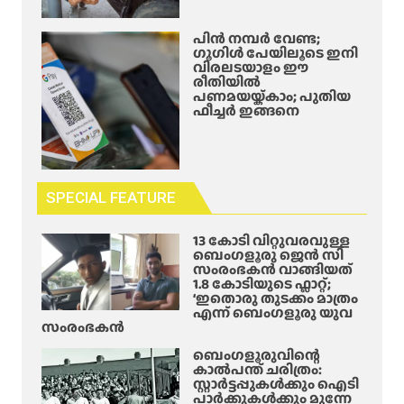
പിൻ നമ്പർ വേണ്ട;
ഗൂഗിൾ പേയിലൂടെ ഇനി
വിരലടയാളം ഈ
രീതിയിൽ
പണമയയ്ക്കാം; പുതിയ
ഫീച്ചർ ഇങ്ങനെ
SPECIAL FEATURE
13 കോടി വിറ്റുവരവുള്ള
ബെംഗളൂരു ജെൻ സി
സംരംഭകൻ വാങ്ങിയത്
1.8 കോടിയുടെ ഫ്ലാറ്റ്;
‘ഇതൊരു തുടക്കം മാത്രം
എന്ന് ബെംഗളൂരു യുവ
സംരംഭകൻ
ബെംഗളൂരുവിന്റെ
കാൽപന്ത് ചരിത്രം:
സ്റ്റാർട്ടപ്പുകൾക്കും ഐടി
പാർക്കുകൾക്കും മുന്നേ