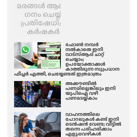
മരങ്ങൾ ആലിം​
ഗനം ചെയ്ത്
പ്രതിഷേധിച്ച്
കർഷകർ
ഫോൺ നമ്പർ
നൽകാതെ ഇനി
വാട്‌സ്ആപ്പ് ചാറ്റ്
ചെയ്യാം;
ഉപയോക്താക്കൾ
കാത്തിരുന്ന സുപ്രധാന
ഫീച്ചർ എത്തി, ചെയ്യേണ്ടത് ഇത്രമാത്രം
അക്കൗണ്ടിൽ
പണമില്ലെങ്കിലും ഇനി
യുപിഐ വഴി
പണമടയ്ക്കാം
വാഹനത്തിലെ
പോറലുകൾ കണ്ട് ഇനി
ടെൻഷൻ വേണ്ട; വീട്ടിൽ
തന്നെ പരിഹരിക്കാം
എളുപ്പവഴികൾ