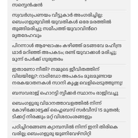
സസ്പെൻഷൻ
സ്വവർഗപ്രണയം വീട്ടുകാർ അംഗരിച്ചില്ല:
ബെംഗളൂരുവിൽ യുവതികൾ ഒരേ മരത്തിൽ
തൂങ്ങിമരിച്ചു; സമീപത്ത് യുവാവിൻ്റെ
മൃതദേഹവും
പിറന്നാൾ ആഘോഷം കഴിഞ്ഞ് മടങ്ങവേ മഹീന്ദ്ര
ഥാർ മറിഞ്ഞ് അപകടം; രണ്ട് യുവാക്കൾ മരിച്ചു;
മൂന്ന് പേർക്ക് ഗുരുതരം
ഇതാണോ നീതി? നമ്മുടെ ജീവിതത്തിന്
വിലയില്ലേ?: റാപ്പിഡോ അപകടം മൂലമുണ്ടായ
നരകയാതനകൾ സാനി കൃഷ്ണ വെളിപ്പെടുത്തുന്നു!
ബസവരാജ് ഹൊറട്ടി സ്പീക്കർ സ്ഥാനം രാജിവച്ചു
ബെംഗളൂരു വിമാനത്താവളത്തിൽ നിന്ന്
കോഴിക്കോട്ടേക്ക് ഫ്ലൈബസ് സർവീസ് 15 മുതൽ;
ടിക്കറ്റ് നിരക്കും മറ്റ് വിശദാംശങ്ങളും
പഠിച്ചിറങ്ങേണ്ട ക്യാമ്പസിൽ നിന്ന് ഇനി തിരികെ
വരില്ല; ബെംഗളൂരു യൂണിവേഴ്സിറ്റി