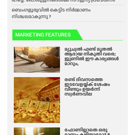
ബെംഗളൂരുവിൽ കെട്ടിട നിർമ്മാണം
നിശ്ചലമാകുന്നു ?
MARKETING FEATURES
മ്യൂച്വൽ ഫണ്ട് മുതൽ
ആദായ നികുതി വരെ;
ജൂണിൽ ഈ കാര്യങ്ങൾ
മാറും,
രണ്ട് ദിവസത്തെ
ഇടവേളയ്ക്ക് ശേഷം
വീണ്ടും ഉയർന്ന്
സ്വർണവില
ഫോണില്ലാതെ ഒരു
മാസം കഴിയാമോ? 8