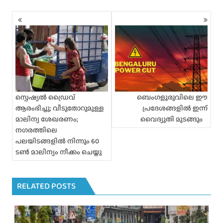
P
o
s
t
s
n
a
v
i
സ്പെഷ്യൽ ഡ്രൈവ്
ബെംഗളൂരുവിലെ ഈ
g
ആരംഭിച്ചു; വീടുതോറുമുള്ള
പ്രദേശങ്ങളിൽ ഇന്ന്
a
മാലിന്യ ശേഖരണം;
വൈദ്യുതി മുടങ്ങും
t
നഗരത്തിലെ
i
പലയിടങ്ങളിൽ നിന്നും 60
o
ടൺ മാലിന്യം നീക്കം ചെയ്തു
n
RELATED POSTS