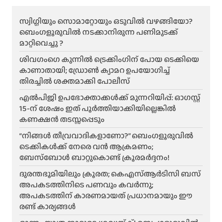
സ്വിഗ്ഗിയും സൊമാറ്റോയും ഒടുവിൽ വഴങ്ങിയോ?
ബെംഗളൂരുവിൽ നടക്കാനിരുന്ന പണിമുടക്ക്
മാറ്റിവെച്ചു ?
ശിവഗംഗെ കുന്നിൽ ട്രെക്കിംഗിന് പോയ ടെക്കിയെ
കാണാതായി; ഡ്രോൺ ക്യാമറ ഉപയോഗിച്ച്
തിരച്ചിൽ ശക്തമാക്കി പോലീസ്
എൽപിജി ഉപഭോക്താക്കൾക്ക് മുന്നറിയിപ്പ്: ഓഗസ്റ്റ്
15-ന് ശേഷം ഇത് പൂർത്തിയാക്കിയില്ലെങ്കിൽ
കണക്ഷൻ തടസ്സപ്പെടും
“നിങ്ങൾ തീവ്രവാദികളാണോ?” ബെംഗളൂരുവിൽ
ടെക്കികൾക്ക് നേരെ വൻ ആക്രമണം;
ബേസ്ബോൾ ബാറ്റുകൊണ്ട് ക്രൂരമർദ്ദനം!
ദുരന്തഭൂമിയിലും ക്രൂരത; കെഎസ്ആർടിസി ബസ്
അപകടത്തിനിടെ പണവും കവർന്നു;
അപകടത്തിന് കാരണമായത് പ്രധാനമായും ഈ
രണ്ട് കാര്യങ്ങൾ