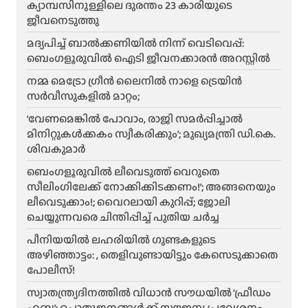
ക്യാമ്പസിനുള്ളിലെ ദുരന്തം 23 കാരിയുടെ
ജീവനെടുത്തു
മദ്യപിച്ച് ബാൽക്കണിയിൽ നിന്ന് വെടിവെപ്പ്:
ബെംഗളൂരുവിൽ ഐടി ജീവനക്കാരൻ അറസ്റ്റിൽ
നമ്മ മെട്രോ ഗ്രീൻ ലൈനിൽ നാളെ ട്രെയിൻ
സർവീസുകളിൽ മാറ്റം;
‘വേണമെങ്കിൽ പോവാം, രാജി സമർപ്പിച്ചാൽ
മിനിറ്റുകൾക്കകം സ്വീകരിക്കും’; മുഖ്യമന്ത്രി ഡി.കെ.
ശിവകുമാർ
ബെം​ഗളൂരുവിൽ ലീവെടുത്ത് വെറുതെ
സീലിംഗിലേക്ക് നോക്കിക്കിടക്കണം!’; അങ്ങനെയും
ലീവെടുക്കാം!; വൈറലായി കുറിപ്പ്; ജോലി
ചെയ്യുന്നവരെ ചിന്തിപ്പിച്ച് പുതിയ ചർച്ച
പീനിയയിൽ ലഹരിയിൽ ഗുണ്ടകളുടെ
അഴിഞ്ഞാട്ടം: , തെളിവുണ്ടായിട്ടും കേസെടുക്കാതെ
പോലീസ്!
സ്വാതന്ത്ര്യദിനത്തിൽ വിധാൻ സൗധയിൽ ‘ഫ്രീഡം
ഹബ്ബ’: പൊതുജനങ്ങൾക്ക് സൗജന്യ പ്രവേശനം