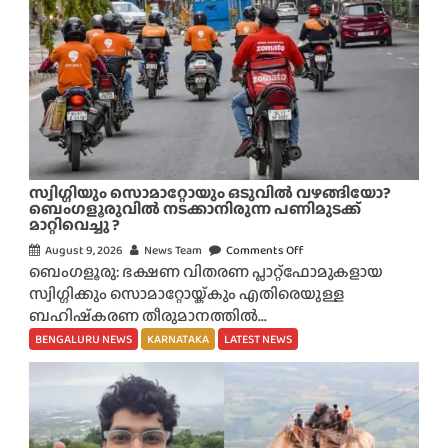
സ്വിഗ്ഗിയും സൊമാറ്റോയും ഒടുവിൽ വഴങ്ങിയോ?
ബെംഗളൂരുവിൽ നടക്കാനിരുന്ന പണിമുടക്ക്
മാറ്റിവെച്ചു ?
August 9, 2026
News Team
Comments Off
o
ബെംഗളൂരു: ഭക്ഷണ വിതരണ പ്ലാറ്റ്‌ഫോമുകളായ
n
സ്വിഗ്ഗിക്കും സൊമാറ്റോയ്ക്കും എതിരെയുള്ള
സ്വി
ബഹിഷ്‌കരണ തീരുമാനത്തിൽ...
ഗ്ഗി
യും
BENGALURU NEWS
KARNATAKA
LATEST NEWS
സൊ
മാ
റ്റോ
യും