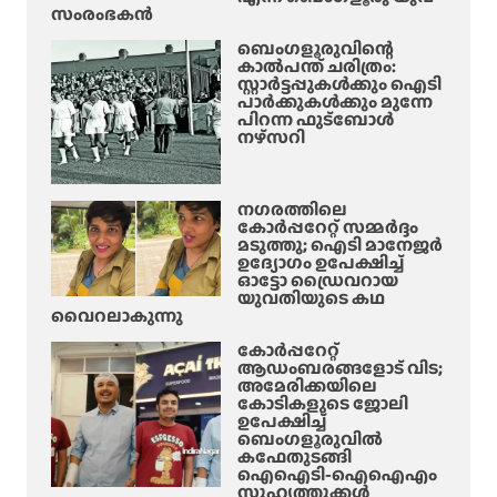
സംരംഭകൻ
ച്ച്
ന്ന
തി
റി
ബെംഗളൂരുവിന്റെ
ര
കാൽപന്ത് ചരിത്രം:
യി
സ്റ്റാർട്ടപ്പുകൾക്കും ഐടി
ച്ചി
പ്പ്
പാർക്കുകൾക്കും മുന്നേ
ൽ
:
പിറന്ന ഫുട്ബോൾ
നഴ്സറി
ശ
ഓ
ക്ത
ഗ
മാ
സ്റ്റ്
നഗരത്തിലെ
ക്കി
1
കോർപ്പറേറ്റ് സമ്മർദ്ദം
പോ
5
മടുത്തു; ഐടി മാനേജർ
ലീ
ഉദ്യോഗം ഉപേക്ഷിച്ച്
-
ഓട്ടോ ഡ്രൈവറായ
സ്
ന്
യുവതിയുടെ കഥ
ശേ
വൈറലാകുന്നു
ഷം
കോർപ്പറേറ്റ്
ഇ
ആഡംബരങ്ങളോട് വിട;
അമേരിക്കയിലെ
ത്
കോടികളുടെ ജോലി
പൂ
ഉപേക്ഷിച്ച്
ർ
ബെംഗളൂരുവിൽ
കഫേതുടങ്ങി
ത്തി
ഐഐടി-ഐഐഎം
യാ
സുഹൃത്തുക്കൾ