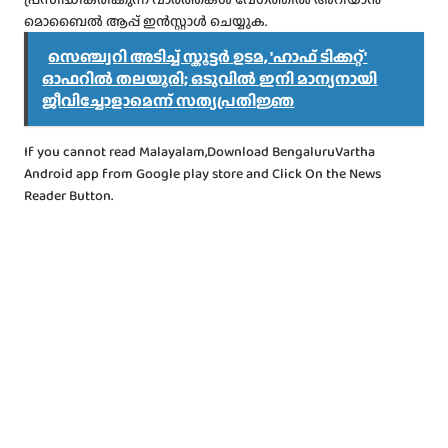
മൊബൈൽ ആപ്പ് ഇൻസ്റ്റാൾ ചെയ്യുക.
സെഞ്ച്വറി അടിച്ച് സ്കൂട്ടർ ഉടമ, 'ഹാഫ് ടിക്കറ്റ്'
ഓഫറിൽ തലയൂരി; ഒടുവിൽ ഇനി മാന്യനായി
ജീവിച്ചോളാമെന്ന് സത്യപ്രതിജ്ഞ
If you cannot read Malayalam,Download BengaluruVartha
Android app from Google play store and Click On the News
Reader Button.