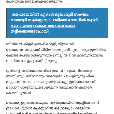
പേരിൽകേസെടുക്കുകയായിരുന്നു.
ഹൈവേയിൽ ഏഴംഗ മുഖംമൂടി സംഘം;
മലയാളി സ്വർണ്ണ വ്യാപാരിയെ റോഡിൽ തള്ളി
ഭാര്യയെയും മകനെയും കാറടക്കം
തട്ടിക്കൊണ്ടുപോയി
സീരിയൽ കില്ലർ ഉമേഷ് റെഡ്ഡി, തീവ്രവാദി
ബന്ധത്തെത്തുടർന്ന് പിടിയിലായ പ്രതി എന്നിവരും ജയിലിൽ
ഫോൺ ഉപയോഗിക്കുന്നതും സെല്ലിൽ ടിവി കാണുന്നതുമായ
വീഡിയോകളും പ്രചരിച്ചിരുന്നു.
ഇതിന്റെ അടിസ്ഥാനത്തിൽ ജയിൽ സൂപ്രണ്ടിനെയും
അസി.സൂപ്രണ്ടിനെയും സസ്പെൻഡ് ചെയ്തിരുന്നു. ചീഫ്
സുപ്രണ്ടിനെ സ്ഥലംമാറ്റുകയും ചെയ്തു. ഇതിനൊപ്പമാണ്
മദ്യപാനപ്പാർട്ടിയിലുണ്ടായിരുന്ന തടവുകാർക്കെതിരേ
കേസെടുത്തത്.
ബെംഗളൂരുവാർത്തയുടെ ആൻഡ്രോയ്ഡ് ആപ്ലിക്കേഷൻ
ഇപ്പോൾ ഗൂഗിൾ പ്ലേസ്റ്റോറിൽ ലഭ്യമാണ്, പോർട്ടലിൽ
പ്രസിദ്ധീകരിക്കുന്ന വാർത്തകൾ വേഗത്തിൽ അറിയാൻ