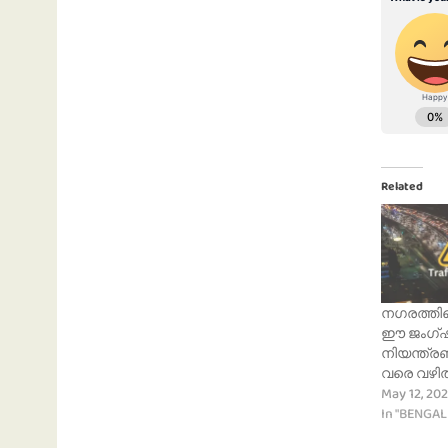
Related
ന​ഗരത്തി
ഈ ജംഗ്
നിയന്ത്രണ
വരെ വഴിത
May 12, 20
In "BENGA