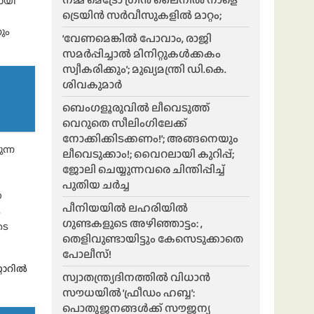
ായി
ട്രെയിൻ സർവീസുകളിൽ മാറ്റം;
ും
‘വേണമെങ്കിൽ പോവാം, രാജി
സമർപ്പിച്ചാൽ മിനിറ്റുകൾക്കകം
സ്വീകരിക്കും’; മുഖ്യമന്ത്രി ഡി.കെ.
ശിവകുമാർ
ബെം​ഗളൂരുവിൽ ലീവെടുത്ത്
വെറുതെ സീലിംഗിലേക്ക്
നോക്കിക്കിടക്കണം!’; അങ്ങനെയും
ന്ന
ലീവെടുക്കാം!; വൈറലായി കുറിപ്പ്;
ജോലി ചെയ്യുന്നവരെ ചിന്തിപ്പിച്ച്
പുതിയ ചർച്ച
യ
പീനിയയിൽ ലഹരിയിൽ
െ
ഗുണ്ടകളുടെ അഴിഞ്ഞാട്ടം: ,
ടെ
തെളിവുണ്ടായിട്ടും കേസെടുക്കാതെ
പോലീസ്!
റോറിൽ
സ്വാതന്ത്ര്യദിനത്തിൽ വിധാൻ
സൗധയിൽ ‘ഫ്രീഡം ഹബ്ബ’:
പൊതുജനങ്ങൾക്ക് സൗജന്യ