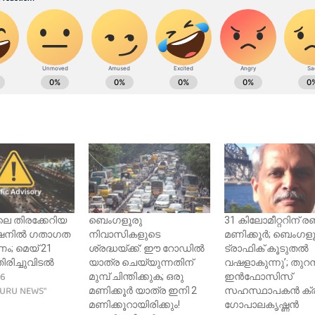
ലെ തിരക്കേറിയ
ബെംഗളൂരു
31 കിലോമീറ്ററിന് രണ
ഷനിൽ ഗതാഗത
നിവാസികളുടെ
മണിക്കൂർ; ബെംഗളൂ
ം; മെയ് 21
ശ്രദ്ധയ്ക്ക്: ഈ റോഡിൽ
ട്രാഫിക് കൂടുതൽ
ിരിച്ചുവിടൽ
യാത്ര ചെയ്യുന്നതിന്
വഷളാകുന്നു’; തുറന്ന
26
മുമ്പ് ചിന്തിക്കുക; ഒരു
ഇൻഫോസിസ്
LURU NEWS"
മണിക്കൂർ യാത്ര ഇനി 2
സഹസ്ഥാപകൻ ക്ര
മണിക്കൂറായിരിക്കും!
ഗോപാലകൃഷ്ണൻ