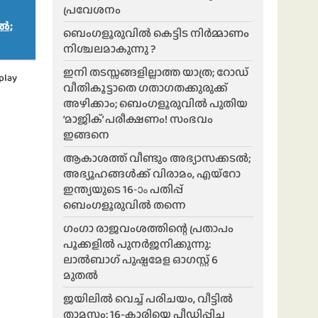
പ്രവേശനം
ിൽ;
ബെംഗളൂരുവിൽ കെട്ടിട നിർമ്മാണം
നിശ്ചലമാകുന്നു ?
ഇനി തടസ്സങ്ങളില്ലാത്ത യാത്ര; റോഡ്
play
വീതികൂട്ടാതെ ഗതാഗതക്കുരുക്ക്
അഴിക്കാം; ബെംഗളൂരുവിൽ പുതിയ
‘മാജിക്’ പരീക്ഷണം! സംഭവം
ഇങ്ങനെ
ആകാശത്ത് വീണ്ടും അഭ്യാസക്കടൽ;
അഭ്യൂഹങ്ങൾക്ക് വിരാമം, എയ്റോ
ഇന്ത്യയുടെ 16-ാം പതിപ്പ്
ബെംഗളൂരുവിൽ തന്നെ
ഗംഗാ രാജവംശത്തിന്റെ പ്രതാപം
പൂക്കളിൽ പുനർജനിക്കുന്നു:
ലാൽബാഗ് പുഷ്പമേള ഓഗസ്റ്റ് 6
മുതൽ
ജയിലിൽ വെച്ച് പരിചയം, വീട്ടിൽ
താമസം; 16-കാരിയെ പീഡിപ്പിച്ച