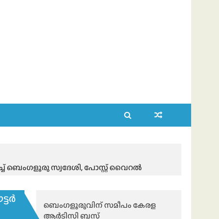
ച്ച് ബെംഗളൂരു സ്വദേശി, പോസ്റ്റ് വൈറൽ
്ടർ
ബെംഗളൂരുവിന് സമീപം കേരള
ആർടിസി ബസ്