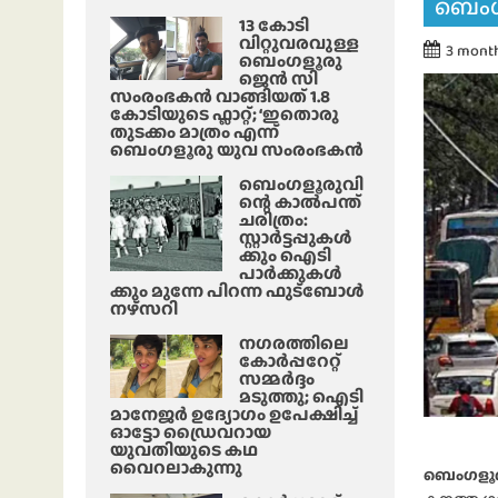
ബെംഗള
13 കോടി
വിറ്റുവരവുള്ള
3 mont
ബെംഗളൂരു
ജെൻ സി
സംരംഭകൻ വാങ്ങിയത് 1.8
കോടിയുടെ ഫ്ലാറ്റ്; ‘ഇതൊരു
തുടക്കം മാത്രം എന്ന്
ബെംഗളൂരു യുവ സംരംഭകൻ
ബെംഗളൂരുവി
ന്റെ കാൽപന്ത്
ചരിത്രം:
സ്റ്റാർട്ടപ്പുകൾ
ക്കും ഐടി
പാർക്കുകൾ
ക്കും മുന്നേ പിറന്ന ഫുട്ബോൾ
നഴ്സറി
നഗരത്തിലെ
കോർപ്പറേറ്റ്
സമ്മർദ്ദം
മടുത്തു; ഐടി
മാനേജർ ഉദ്യോഗം ഉപേക്ഷിച്ച്
ഓട്ടോ ഡ്രൈവറായ
യുവതിയുടെ കഥ
വൈറലാകുന്നു
ബെംഗളൂ