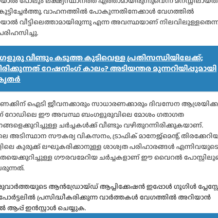
യാൽ പോലും ലക്ഷ്യസ്ഥാനത്ത് എത്താമായിരുന്നുവെന്ന് മനസ്സിലായത
കൂട്ടിച്ചേർത്തു. വാഹനത്തിൽ പോകുന്നതിനേക്കാൾ വേഗത്തിൽ
യാൽ വീട്ടിലെത്താമായിരുന്നു എന്ന അവസ്ഥയാണ് നിലവിലുള്ളതെന്ന
പരിഹസിച്ചു.
ളൂരു വീണ്ടും കടുത്ത കുടിവെള്ള പ്രതിസന്ധിയിലേക്ക്;
രിക്കുന്നത് റേഷനിംഗ് കാലം? അടിയന്തര മുന്നറിയിപ്പുമായി
കൃതർ
ക്കിന് ഐടി ജീവനക്കാരും സാധാരണക്കാരും ദിവസേന ആശ്രയിക്കു
ിംഗ് റോഡിലെ ഈ അവസ്ഥ ബംഗളൂരുവിലെ മോശം ഗതാഗത
ങളെക്കുറിച്ചുള്ള ചർച്ചകൾക്ക് വീണ്ടും വഴിതുറന്നിരിക്കുകയാണ്.
െ അടിസ്ഥാന സൗകര്യ വികസനം, ട്രാഫിക് മാനേജ്‌മെന്റ്, തിരക്കേറി
ലെ കുരുക്ക് ലഘൂകരിക്കാനുള്ള ശാശ്വത പരിഹാരങ്ങൾ എന്നിവയുട
െക്കുറിച്ചുള്ള ഗൗരവമേറിയ ചർച്ചകളാണ് ഈ വൈറൽ പോസ്റ്റിലൂ
രുന്നത്.
വാർത്തയുടെ ആൻഡ്രോയ്ഡ് ആപ്ലിക്കേഷൻ ഇപ്പോൾ ഗൂഗിൾ പ്ലേസ്റ്
, പോർട്ടലിൽ പ്രസിദ്ധീകരിക്കുന്ന വാർത്തകൾ വേഗത്തിൽ അറിയാൻ
്പ് ഇൻസ്റ്റാൾ ചെയ്യുക.