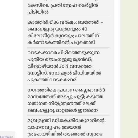
കേസിലെ പ്രതി സ്നേഹ മെർളിൻ
പിടിയിൽ
കാത്തിരിപ്പ് 36 വർഷം; ബത്തേരി –
ബെംഗളൂരു യാത്രാദൂരം 40
കിലോമീറ്റർ കുറയും; പാലത്തിന്
കർണാടകത്തിന്റെ പച്ചക്കൊടി
വാടകക്കാരെ പിഴിഞ്ഞെടുക്കുന്ന
പുതിയ ബെംഗളൂരു ട്രെൻഡ്;
വീടൊഴിയാൻ 30 ദിവസത്തെ
നോട്ടീസ്, സോഷ്യൽ മീഡിയയിൽ
പുകഞ്ഞ് വാടകപ്പോര്
ന​ഗരത്തിലെ പ്രധാന ഫ്ലൈഓവർ 3
മാസത്തേക്ക് അടച്ചു പൂട്ടി; കടുത്ത
ഗതാഗത നിയന്ത്രണത്തിലേക്ക്
ബെംഗളൂരു, മാറ്റങ്ങൾ ഇങ്ങനെ
മുഖ്യമന്ത്രി ഡി.കെ.ശിവകുമാറിന്റെ
വാഹനവ്യൂഹം തടയാൻ
ശ്രമം:.വഴിയിൽ തടഞ്ഞത് സ്വന്തം