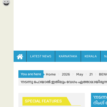
LATEST NEWS
KARNATAKA
KERALA
N
You are here
Home
2026
May
21
BEN
‘നടന്നു പോയാൽ ഇതിലും വേഗം എത്താമായിരുന്നു’;
‘നടന്
SPECIAL FEATURES
റിംഗ്