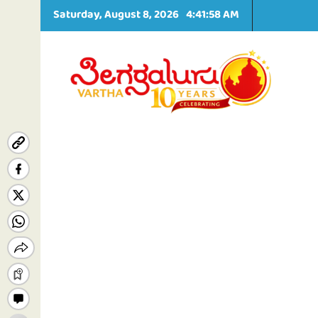
S
Saturday, August 8, 2026
4:41:59 AM
k
i
p
t
o
c
o
n
t
e
n
t