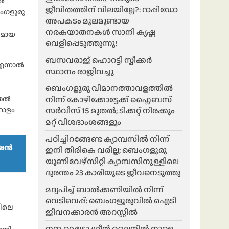
ിൽ
ജീവിതത്തിന് വിലയില്ലേ?: റാപ്പിഡോ
ബംഗളൂരു
അപകടം മൂലമുണ്ടായ
നരകയാതനകൾ സാനി കൃഷ്ണ
ാനമായ
വെളിപ്പെടുത്തുന്നു!
ബസവരാജ് ഹൊറട്ടി സ്പീക്കർ
 എന്നാൽ
സ്ഥാനം രാജിവച്ചു
ബെംഗളൂരു വിമാനത്താവളത്തിൽ
നിന്ന് കോഴിക്കോട്ടേക്ക് ഫ്ലൈബസ്
ുതൽ
സർവീസ് 15 മുതൽ; ടിക്കറ്റ് നിരക്കും
റോളം
മറ്റ് വിശദാംശങ്ങളും
പഠിച്ചിറങ്ങേണ്ട ക്യാമ്പസിൽ നിന്ന്
േഷൻ
ഇനി തിരികെ വരില്ല; ബെംഗളൂരു
യൂണിവേഴ്സിറ്റി ക്യാമ്പസിനുള്ളിലെ
ദുരന്തം 23 കാരിയുടെ ജീവനെടുത്തു
മദ്യപിച്ച് ബാൽക്കണിയിൽ നിന്ന്
വെടിവെപ്പ്: ബെംഗളൂരുവിൽ ഐടി
പിലെ
ജീവനക്കാരൻ അറസ്റ്റിൽ
നമ്മ മെട്രോ ഗ്രീൻ ലൈനിൽ നാളെ