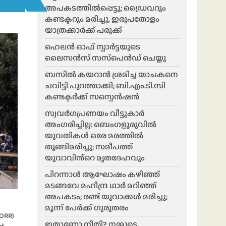
അപകടത്തിൽപ്പെട്ടു; ഡ്രൈവറും
കണ്ടക്ടറും മരിച്ചു, ഇരുപതോളം
യാത്രക്കാർക്ക് പരുക്ക്
ഹെലന്‍ ഓഫ് സ്പാര്‍ട്ടയുടെ
ലൈസന്‍സ് സസ്‌പെന്‍ഡ് ചെയ്തു
ബസിൽ കയറാൻ ശ്രമിച്ച യാചകനെ
ചവിട്ടി പുറത്താക്കി; ബി.എം.ടി.സി
കണ്ടക്ടർക്ക് സസ്പെൻഷൻ
സ്വവർഗപ്രണയം വീട്ടുകാർ
അംഗരിച്ചില്ല: ബെംഗളൂരുവിൽ
യുവതികൾ ഒരേ മരത്തിൽ
തൂങ്ങിമരിച്ചു; സമീപത്ത്
യുവാവിൻ്റെ മൃതദേഹവും
പിറന്നാൾ ആഘോഷം കഴിഞ്ഞ്
മടങ്ങവേ മഹീന്ദ്ര ഥാർ മറിഞ്ഞ്
അപകടം; രണ്ട് യുവാക്കൾ മരിച്ചു;
മൂന്ന് പേർക്ക് ഗുരുതരം
ORR)
ഇതാണോ നീതി? നമ്മുടെ