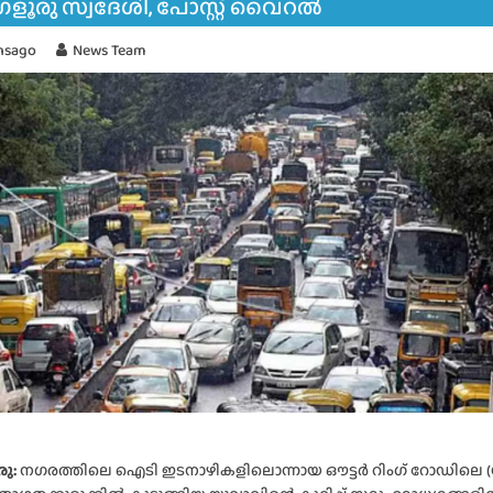
ൂരു സ്വദേശി, പോസ്റ്റ് വൈറൽ
hsago
News Team
രു
:
നഗരത്തിലെ ഐടി ഇടനാഴികളിലൊന്നായ ഔട്ടർ റിംഗ് റോഡിലെ (