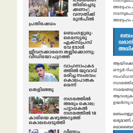
നടന്നുപോ
തിരിച്ചെടു
അദ്ദേഹം 
ക്കണം’;
നടന്നുപോ
വസതിക്ക്
മുൻപിൽ
അദ്ദേഹം 
പ്രതിഷേധം
ബെംഗളൂരു-
ബെംഗ
മൈസൂരു
വരാനി
എക്‌സ്‌പ്രസ്‌
വേ ടോൾ
അധി
ജീവനക്കാരനെ തല്ലിക്കൊന്നു;
വീഡിയോ പുറത്ത്
ആയിരക്കണ
വാഹനാപകട
ഔട്ടർ റ
ത്തിൽ യുവാവ്
മരിച്ച സംഭവം:
സംവിധാനങ്
കൊലപാതക
നഗരത്തില
മെന്ന്
തെളിഞ്ഞു
സമയങ്ങളി
ആവശ്യകതയ
നഗരത്തിൽ
ഉയർന്നു വ
അരും കൊല;
പട്ടാപ്പകൽ
നഗരത്തിൽ 18
ബെംഗളൂരു
കാരിയെ കഴുത്തറുത്ത്
ലഭ്യമാണ്
കൊലപ്പെടുത്തി
മൊബൈൽ ആപ
വീണ്ടും