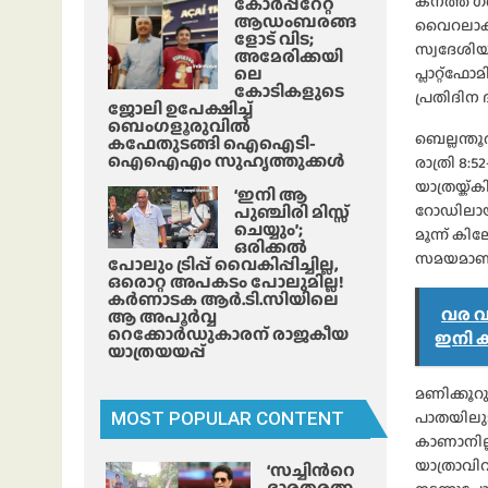
കനത്ത ഗത
കോർപ്പറേറ്റ്
ആഡംബരങ്ങ
വൈറലാകുന
ളോട് വിട;
സ്വദേശിയാണ
അമേരിക്കയി
ലെ
പ്ലാറ്റ്‌
കോടികളുടെ
പ്രതിദിന 
ജോലി ഉപേക്ഷിച്ച്
ബെംഗളൂരുവിൽ
ബെല്ലന്ത
കഫേതുടങ്ങി ഐഐടി-
ഐഐഎം സുഹൃത്തുക്കൾ
രാത്രി 8:
യാത്രയ്ക
‘ഇനി ആ
പുഞ്ചിരി മിസ്സ്
റോഡിലായിര
ചെയ്യും’;
മൂന്ന് കി
ഒരിക്കൽ
സമയമാണ് 
പോലും ട്രിപ്പ് വൈകിപ്പിച്ചില്ല,
ഒരൊറ്റ അപകടം പോലുമില്ല!
കർണാടക ആർ.ടി.സിയിലെ
വര വര
ആ അപൂർവ്വ
റെക്കോർഡുകാരന് രാജകീയ
ഇനി ക
യാത്രയയപ്പ്
മണിക്കൂറ
പാതയിലുട
MOST POPULAR CONTENT
കാണാനില്ല
യാത്രാവി
‘സച്ചിന്‍റെ
ഭാരതരത്ന