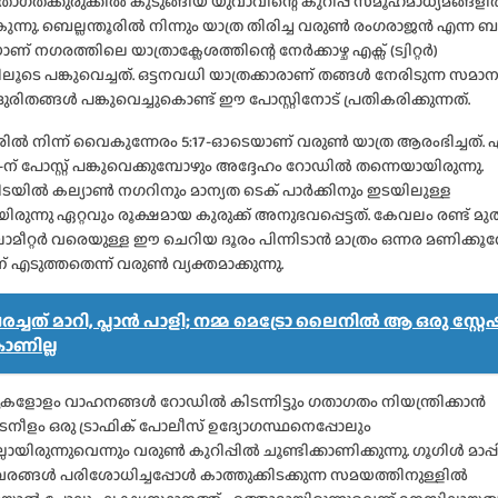
ാഗതക്കുരുക്കിൽ കുടുങ്ങിയ യുവാവിന്റെ കുറിപ്പ് സമൂഹമാധ്യമങ്ങള
്നു. ബെല്ലന്തൂരിൽ നിന്നും യാത്ര തിരിച്ച വരുൺ രംഗരാജൻ എന്ന 
് നഗരത്തിലെ യാത്രാക്ലേശത്തിന്റെ നേർക്കാഴ്ച എക്സ് (ട്വിറ്റർ)
ഫോമിലൂടെ പങ്കുവെച്ചത്. ഒട്ടനവധി യാത്രക്കാരാണ് തങ്ങൾ നേരിടുന്ന സമ
ദുരിതങ്ങൾ പങ്കുവെച്ചുകൊണ്ട് ഈ പോസ്റ്റിനോട് പ്രതികരിക്കുന്നത്.
ൂരിൽ നിന്ന് വൈകുന്നേരം 5:17-ഓടെയാണ് വരുൺ യാത്ര ആരംഭിച്ചത്.
52-ന് പോസ്റ്റ് പങ്കുവെക്കുമ്പോഴും അദ്ദേഹം റോഡിൽ തന്നെയായിരുന്നു.
്കിടയിൽ കല്യാൺ നഗറിനും മാന്യത ടെക് പാർക്കിനും ഇടയിലുള്ള
ുന്നു ഏറ്റവും രൂക്ഷമായ കുരുക്ക് അനുഭവപ്പെട്ടത്. കേവലം രണ്ട് മ
ലോമീറ്റർ വരെയുള്ള ഈ ചെറിയ ദൂരം പിന്നിടാൻ മാത്രം ഒന്നര മണിക്കൂ
എടുത്തതെന്ന് വരുൺ വ്യക്തമാക്കുന്നു.
ച്ചത് മാറി, പ്ലാൻ പാളി; നമ്മ മെട്രോ ലൈനിൽ ആ ഒരു സ്റ്റ
ാണില്ല
ുകളോളം വാഹനങ്ങൾ റോഡിൽ കിടന്നിട്ടും ഗതാഗതം നിയന്ത്രിക്കാൻ
നീളം ഒരു ട്രാഫിക് പോലീസ് ഉദ്യോഗസ്ഥനെപ്പോലും
ായിരുന്നുവെന്നും വരുൺ കുറിപ്പിൽ ചൂണ്ടിക്കാണിക്കുന്നു. ഗൂഗിൾ മാപ്
വരങ്ങൾ പരിശോധിച്ചപ്പോൾ കാത്തുക്കിടക്കുന്ന സമയത്തിനുള്ളിൽ