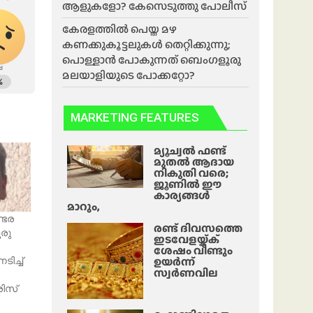
ആളുകളോ? കേസെടുത്തു പോലീസ്
കേരളത്തിൽ പെയ്ത മഴ
കണക്കുകൂട്ടലുകൾ തെറ്റിക്കുന്നു;
പൊള്ളാൻ പോകുന്നത് ബെംഗളൂരു
മലയാളിയുടെ പോക്കറ്റോ?
MARKETING FEATURES
മ്യൂച്വൽ ഫണ്ട്
മുതൽ ആദായ
നികുതി വരെ;
ജൂണിൽ ഈ
കാര്യങ്ങൾ
മാറും,
്ടര
രണ്ട് ദിവസത്തെ
രു
ഇടവേളയ്ക്ക്
ശേഷം വീണ്ടും
ഉയർന്ന്
ടിച്ച്
സ്വർണവില
ിസ്