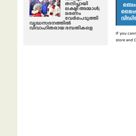
തനിച്ചായി
ബെംഗ
ലക്ഷ്മി അമ്മാള്‍;
ലൈംഗി
മരണം
വിഡി
വേർപെടുത്തി
വൃദ്ധസദനത്തില്‍
വിവാഹിതരായ ദമ്പതികളെ
If you can
store and 