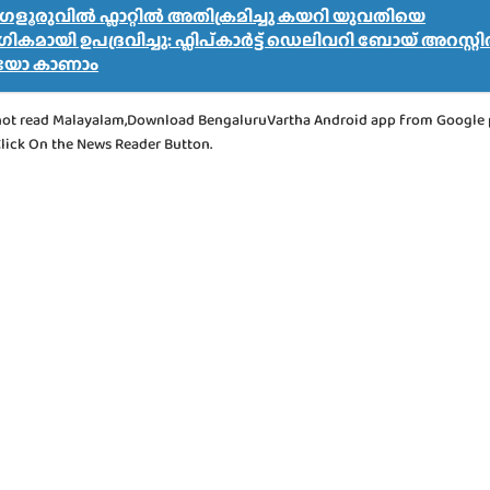
ളൂരുവിൽ ഫ്ലാറ്റിൽ അതിക്രമിച്ചു കയറി യുവതിയെ
കമായി ഉപദ്രവിച്ചു: ഫ്ലിപ്കാർട്ട് ഡെലിവറി ബോയ് അറസ്റ്റ
യോ കാണാം
not read Malayalam,Download BengaluruVartha Android app from Google 
Click On the News Reader Button.