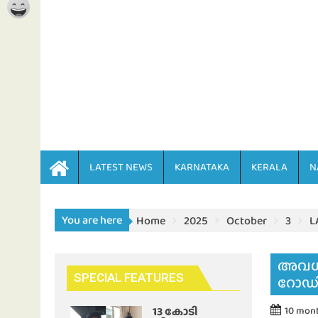
LATEST NEWS
KARNATAKA
KERALA
N
You are here
Home
2025
October
3
L
അവധി
SPECIAL FEATURES
റോഡി
13 കോടി
10 mon