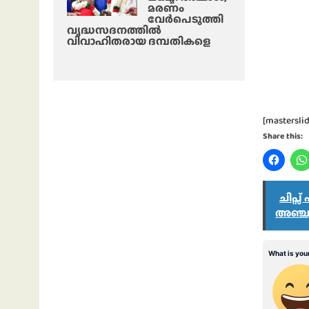
മരണം
വേർപെടുത്തി
വൃദ്ധസദനത്തില്‍
വിവാഹിതരായ ദമ്പതികളെ
[masterslid
Share this:
ചിപ്സ
അഞ്ചു