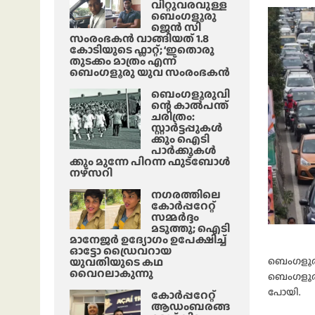
വിറ്റുവരവുള്ള
ബെംഗളൂരു
ജെൻ സി
സംരംഭകൻ വാങ്ങിയത് 1.8
കോടിയുടെ ഫ്ലാറ്റ്; ‘ഇതൊരു
തുടക്കം മാത്രം എന്ന്
ബെംഗളൂരു യുവ സംരംഭകൻ
ബെംഗളൂരുവി
ന്റെ കാൽപന്ത്
ചരിത്രം:
സ്റ്റാർട്ടപ്പുകൾ
ക്കും ഐടി
പാർക്കുകൾ
ക്കും മുന്നേ പിറന്ന ഫുട്ബോൾ
നഴ്സറി
നഗരത്തിലെ
കോർപ്പറേറ്റ്
സമ്മർദ്ദം
മടുത്തു; ഐടി
മാനേജർ ഉദ്യോഗം ഉപേക്ഷിച്ച്
ഓട്ടോ ഡ്രൈവറായ
യുവതിയുടെ കഥ
ബെംഗളൂരു
വൈറലാകുന്നു
ബെംഗളൂരു
പോയി.
കോർപ്പറേറ്റ്
ആഡംബരങ്ങ