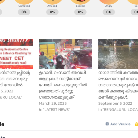
റ് ഗ്രൂപ്പിന്റെ
ഉഗാദി, റംസാൻ അവധി;
നഗരത്തിൽ കനത്ത
ാഖ മൈസൂരു-
ആളുകൾ നാട്ടിലേക്ക്
മഴ;ഹൊസൂർ റോഡ
ാടി റോഡിൽ.
പോയി: ബെംഗളൂരുവിൽ
ഗതാഗതക്കുരുക്ക്
5, 2022
ഉണ്ടായത് പൂർണ്ണ
ങ്ങൾ കാത്തു കിടക്ക
LURU LOCAL"
ഗതാഗതക്കുരുക്ക്
മണിക്കൂറുകൾ.
March 29, 2025
September 5, 2022
In "LATEST NEWS"
In "BENGALURU LOCA