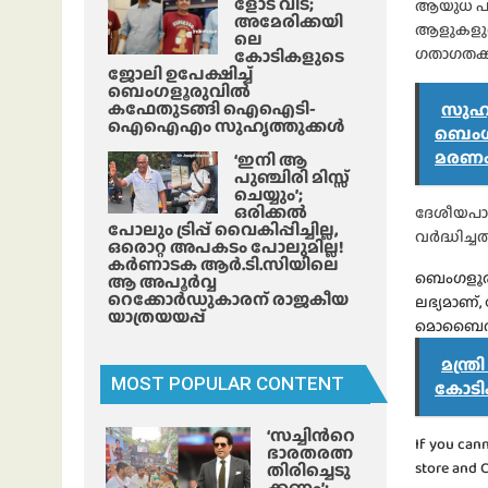
ളോട് വിട;
ആയുധ പൂജ
അമേരിക്കയി
ആളുകളുട
ലെ
ഗതാഗതക്ക
കോടികളുടെ
ജോലി ഉപേക്ഷിച്ച്
ബെംഗളൂരുവിൽ
കഫേതുടങ്ങി ഐഐടി-
സുഹൃ
ഐഐഎം സുഹൃത്തുക്കൾ
ബെംഗള
മരണം;
‘ഇനി ആ
പുഞ്ചിരി മിസ്സ്
ചെയ്യും’;
ഒരിക്കൽ
ദേശീയപാത
പോലും ട്രിപ്പ് വൈകിപ്പിച്ചില്ല,
വർദ്ധിച്
ഒരൊറ്റ അപകടം പോലുമില്ല!
കർണാടക ആർ.ടി.സിയിലെ
ബെംഗളൂരു
ആ അപൂർവ്വ
റെക്കോർഡുകാരന് രാജകീയ
ലഭ്യമാണ്
യാത്രയയപ്പ്
മൊബൈൽ ആപ
മന്ത
MOST POPULAR CONTENT
കോടിക
‘സച്ചിന്‍റെ
If you can
ഭാരതരത്ന
store and 
തിരിച്ചെടു
ക്കണം’;