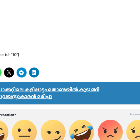
er id="10"]
് പാക്കറ്റിലെ കളിപ്പാട്ടം തൊണ്ടയിൽ കുടുങ്ങി
വയസ്സുകാരൻ മരിച്ചു