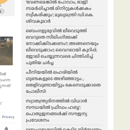
‘വേണമെങ്കിൽ പോവാം, രാജി
സമർപ്പിച്ചാൽ മിനിറ്റുകൾക്കകം
സ്വീകരിക്കും’; മുഖ്യമന്ത്രി ഡി.കെ.
ശിവകുമാർ
ബെം​ഗളൂരുവിൽ ലീവെടുത്ത്
വെറുതെ സീലിംഗിലേക്ക്
നോക്കിക്കിടക്കണം!’; അങ്ങനെയും
ലീവെടുക്കാം!; വൈറലായി കുറിപ്പ്;
ജോലി ചെയ്യുന്നവരെ ചിന്തിപ്പിച്ച്
പുതിയ ചർച്ച
പീനിയയിൽ ലഹരിയിൽ
ിൽ
ഗുണ്ടകളുടെ അഴിഞ്ഞാട്ടം: ,
;വാഹന
തെളിവുണ്ടായിട്ടും കേസെടുക്കാതെ
ുന്നത്
പോലീസ്!
സ്വാതന്ത്ര്യദിനത്തിൽ വിധാൻ
L"
സൗധയിൽ ‘ഫ്രീഡം ഹബ്ബ’:
പൊതുജനങ്ങൾക്ക് സൗജന്യ
പ്രവേശനം
ബെംഗളൂരുവിൽ കെട്ടിട നിർമ്മാണം