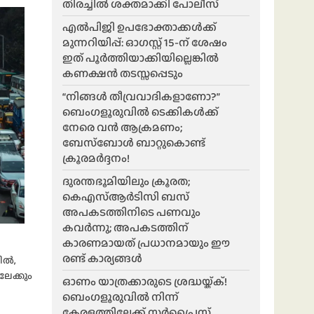
തിരച്ചിൽ ശക്തമാക്കി പോലീസ്
എൽപിജി ഉപഭോക്താക്കൾക്ക്
മുന്നറിയിപ്പ്: ഓഗസ്റ്റ് 15-ന് ശേഷം
ഇത് പൂർത്തിയാക്കിയില്ലെങ്കിൽ
കണക്ഷൻ തടസ്സപ്പെടും
“നിങ്ങൾ തീവ്രവാദികളാണോ?”
ബെംഗളൂരുവിൽ ടെക്കികൾക്ക്
നേരെ വൻ ആക്രമണം;
ബേസ്ബോൾ ബാറ്റുകൊണ്ട്
ക്രൂരമർദ്ദനം!
ദുരന്തഭൂമിയിലും ക്രൂരത;
കെഎസ്ആർടിസി ബസ്
അപകടത്തിനിടെ പണവും
കവർന്നു; അപകടത്തിന്
കാരണമായത് പ്രധാനമായും ഈ
രണ്ട് കാര്യങ്ങൾ
ിൽ,
േക്കും
ഓണം യാത്രക്കാരുടെ ശ്രദ്ധയ്ക്ക്!
ബെംഗളൂരുവിൽ നിന്ന്
കേരളത്തിലേക്ക് സർപ്രൈസ്