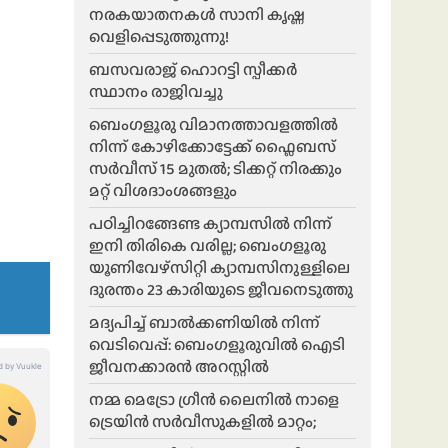
നരകയാതനകൾ സാനി കൃഷ്ണ
വെളിപ്പെടുത്തുന്നു!
ബസവരാജ് ഹൊറട്ടി സ്പീക്കർ
സ്ഥാനം രാജിവച്ചു
ബെംഗളൂരു വിമാനത്താവളത്തിൽ
നിന്ന് കോഴിക്കോട്ടേക്ക് ഫ്ലൈബസ്
സർവീസ് 15 മുതൽ; ടിക്കറ്റ് നിരക്കും
മറ്റ് വിശദാംശങ്ങളും
പഠിച്ചിറങ്ങേണ്ട ക്യാമ്പസിൽ നിന്ന്
ഇനി തിരികെ വരില്ല; ബെംഗളൂരു
യൂണിവേഴ്സിറ്റി ക്യാമ്പസിനുള്ളിലെ
ദുരന്തം 23 കാരിയുടെ ജീവനെടുത്തു
മദ്യപിച്ച് ബാൽക്കണിയിൽ നിന്ന്
വെടിവെപ്പ്: ബെംഗളൂരുവിൽ ഐടി
ജീവനക്കാരൻ അറസ്റ്റിൽ
നമ്മ മെട്രോ ഗ്രീൻ ലൈനിൽ നാളെ
ട്രെയിൻ സർവീസുകളിൽ മാറ്റം;