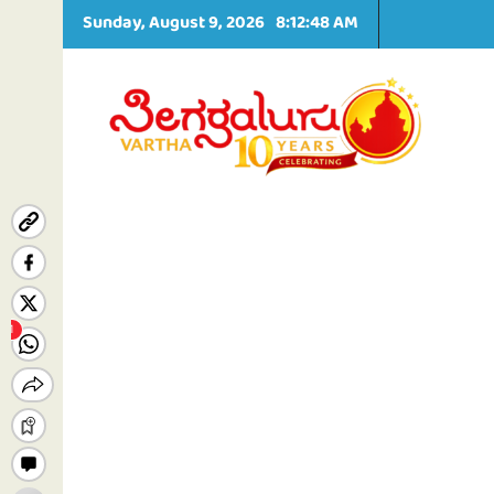
S
Sunday, August 9, 2026
8:12:49 AM
k
i
p
t
o
c
o
n
t
e
n
t