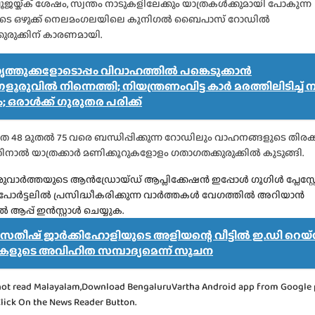
യ്ക്ക് ശേഷം, സ്വന്തം നാടുകളിലേക്കും യാത്രകൾക്കുമായി പോകുന്ന
െ ഒഴുക്ക് നെലമംഗലയിലെ കുനിഗൽ ബൈപാസ് റോഡിൽ
ുരുക്കിന് കാരണമായി.
ത്തുക്കളോടൊപ്പം വിവാഹത്തിൽ പങ്കെടുക്കാൻ
ൂരുവിൽ നിന്നെത്തി; നിയന്ത്രണംവിട്ട കാർ മരത്തിലിടിച്ച് ന
 ഒരാൾക്ക് ഗുരുതര പരിക്ക്
 48 മുതൽ 75 വരെ ബന്ധിപ്പിക്കുന്ന റോഡിലും വാഹനങ്ങളുടെ തിരക്ക
ചതിനാൽ യാത്രക്കാർ മണിക്കൂറുകളോളം ഗതാഗതക്കുരുക്കിൽ കുടുങ്ങി.
വാർത്തയുടെ ആൻഡ്രോയ്ഡ് ആപ്ലിക്കേഷൻ ഇപ്പോൾ ഗൂഗിൾ പ്ലേസ്റ്
, പോർട്ടലിൽ പ്രസിദ്ധീകരിക്കുന്ന വാർത്തകൾ വേഗത്തിൽ അറിയാൻ
്പ് ഇൻസ്റ്റാൾ ചെയ്യുക.
്രി സതീഷ് ജാർക്കിഹോളിയുടെ അളിയന്റെ വീട്ടിൽ ഇ.ഡി റെയ്
ളുടെ അവിഹിത സമ്പാദ്യമെന്ന് സൂചന
not read Malayalam,Download BengaluruVartha Android app from Google 
Click On the News Reader Button.