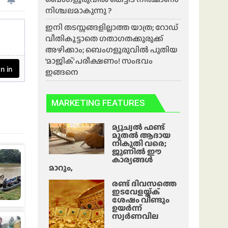
നിശ്ചലമാകുന്നു ?
ഇനി തടസ്സങ്ങളില്ലാത്ത യാത്ര; റോഡ്
വീതികൂട്ടാതെ ഗതാഗതക്കുരുക്ക്
അഴിക്കാം; ബെംഗളൂരുവിൽ പുതിയ
‘മാജിക്’ പരീക്ഷണം! സംഭവം
ഇങ്ങനെ
MARKETING FEATURES
മ്യൂച്വൽ ഫണ്ട്
മുതൽ ആദായ
നികുതി വരെ;
ജൂണിൽ ഈ
കാര്യങ്ങൾ
മാറും,
രണ്ട് ദിവസത്തെ
ഇടവേളയ്ക്ക്
ശേഷം വീണ്ടും
ഉയർന്ന്
സ്വർണവില