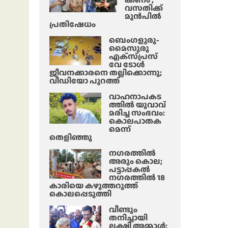
വസതിക്ക്
മുൻപിൽ
പ്രതിഷേധം
ബെംഗളൂരു-
മൈസൂരു
എക്‌സ്‌പ്രസ്‌
വേ ടോൾ
ജീവനക്കാരനെ തല്ലിക്കൊന്നു;
വീഡിയോ പുറത്ത്
വാഹനാപകട
ത്തിൽ യുവാവ്
മരിച്ച സംഭവം:
കൊലപാതക
മെന്ന്
തെളിഞ്ഞു
നഗരത്തിൽ
അരും കൊല;
പട്ടാപ്പകൽ
നഗരത്തിൽ 18
കാരിയെ കഴുത്തറുത്ത്
കൊലപ്പെടുത്തി
വീണ്ടും
തനിച്ചായി
ലക്ഷ്മി അമ്മാള്‍;