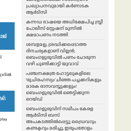
പ്രഖ്യാപനവുമായി കർണാടക
ആർടിസി
കന്നഡ ഭാഷയെ അധിക്ഷേപിച്ച സ്ത്രീ
പോലീസ് സ്റ്റേഷന് മുന്നിൽ
ക്ഷമാപണം നടത്തി
ാല്
ശമ്പളമല്ല, ശ്രദ്ധിക്കപ്പെടാത്ത
ദിനചര്യകളാണ് വില്ലൻ;
ബെംഗളൂരുവിൽ പണം ചോരുന്ന
്
വഴി ചൂണ്ടിക്കാട്ടി യുവാവ്
പഞ്ചനക്ഷത്ര ഹോട്ടലുകളിലെ
റോറിൽ
‘രുചിരഹസ്യം’ ചീഞ്ഞ പച്ചക്കറികളും
മാരക രാസവസ്തുക്കളും!
ബെംഗളൂരുവിൽ ഞെട്ടിക്കുന്ന
ഡ്;
റെയ്ഡ്
ബെംഗളൂരുവിന് സമീപം കേരള
ആർടിസി ബസ്
play
അപകടത്തിൽപ്പെട്ടു; ഡ്രൈവറും
കണ്ടക്ടറും മരിച്ചു, ഇരുപതോളം