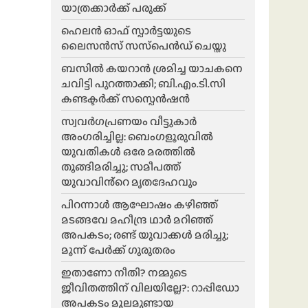
യാത്രക്കാർക്ക് പരുക്ക്
ഹെലന്‍ ഓഫ് സ്പാര്‍ട്ടയുടെ
ലൈസന്‍സ് സസ്‌പെന്‍ഡ് ചെയ്തു
ബസിൽ കയറാൻ ശ്രമിച്ച യാചകനെ
ചവിട്ടി പുറത്താക്കി; ബി.എം.ടി.സി
കണ്ടക്ടർക്ക് സസ്പെൻഷൻ
സ്വവർഗപ്രണയം വീട്ടുകാർ
അംഗരിച്ചില്ല: ബെംഗളൂരുവിൽ
യുവതികൾ ഒരേ മരത്തിൽ
തൂങ്ങിമരിച്ചു; സമീപത്ത്
യുവാവിൻ്റെ മൃതദേഹവും
പിറന്നാൾ ആഘോഷം കഴിഞ്ഞ്
മടങ്ങവേ മഹീന്ദ്ര ഥാർ മറിഞ്ഞ്
അപകടം; രണ്ട് യുവാക്കൾ മരിച്ചു;
മൂന്ന് പേർക്ക് ഗുരുതരം
ഇതാണോ നീതി? നമ്മുടെ
ജീവിതത്തിന് വിലയില്ലേ?: റാപ്പിഡോ
അപകടം മൂലമുണ്ടായ