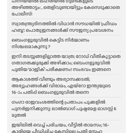
പീനിയയിൽ ലഹരിയിൽ ഗുണ്ടകളുടെ
അഴിഞ്ഞാട്ടം: , തെളിവുണ്ടായിട്ടും കേസെടുക്കാതെ
പോലീസ്!
സ്വാതന്ത്ര്യദിനത്തിൽ വിധാൻ സൗധയിൽ ‘ഫ്രീഡം
ഹബ്ബ’: പൊതുജനങ്ങൾക്ക് സൗജന്യ പ്രവേശനം
ബെംഗളൂരുവിൽ കെട്ടിട നിർമ്മാണം
നിശ്ചലമാകുന്നു ?
ഇനി തടസ്സങ്ങളില്ലാത്ത യാത്ര; റോഡ് വീതികൂട്ടാതെ
ഗതാഗതക്കുരുക്ക് അഴിക്കാം; ബെംഗളൂരുവിൽ
പുതിയ ‘മാജിക്’ പരീക്ഷണം! സംഭവം ഇങ്ങനെ
ആകാശത്ത് വീണ്ടും അഭ്യാസക്കടൽ;
അഭ്യൂഹങ്ങൾക്ക് വിരാമം, എയ്റോ ഇന്ത്യയുടെ
16-ാം പതിപ്പ് ബെംഗളൂരുവിൽ തന്നെ
ഗംഗാ രാജവംശത്തിന്റെ പ്രതാപം പൂക്കളിൽ
പുനർജനിക്കുന്നു: ലാൽബാഗ് പുഷ്പമേള ഓഗസ്റ്റ് 6
മുതൽ
ജയിലിൽ വെച്ച് പരിചയം, വീട്ടിൽ താമസം; 16-
കാരിയെ പീഡിപ്പിച്ച കേസിലെ പ്രതി സ്നേഹ