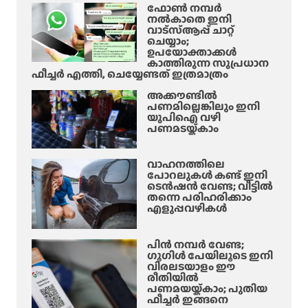
ഫോൺ നമ്പർ
നൽകാതെ ഇനി
വാട്‌സ്ആപ്പ് ചാറ്റ്
ചെയ്യാം;
ഉപയോക്താക്കൾ
കാത്തിരുന്ന സുപ്രധാന
ഫീച്ചർ എത്തി, ചെയ്യേണ്ടത് ഇത്രമാത്രം
അക്കൗണ്ടിൽ
പണമില്ലെങ്കിലും ഇനി
യുപിഐ വഴി
പണമടയ്ക്കാം
വാഹനത്തിലെ
പോറലുകൾ കണ്ട് ഇനി
ടെൻഷൻ വേണ്ട; വീട്ടിൽ
തന്നെ പരിഹരിക്കാം
എളുപ്പവഴികൾ
പിൻ നമ്പർ വേണ്ട;
ഗൂഗിൾ പേയിലൂടെ ഇനി
വിരലടയാളം ഈ
രീതിയിൽ
പണമയയ്ക്കാം; പുതിയ
ഫീച്ചർ ഇങ്ങനെ