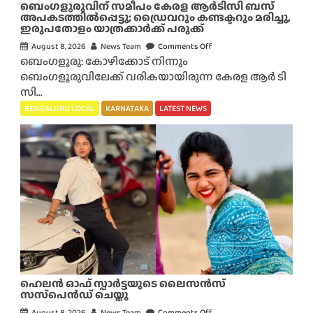
ബെംഗളൂരുവിന് സമീപം കേരള ആർടിസി ബസ്
ര
അപകടത്തിൽപ്പെട്ടു; ഡ്രൈവറും കണ്ടക്ടറും മരിച്ചു,
ഇരുപതോളം യാത്രക്കാർക്ക് പരുക്ക്
ഹ
സ്യം
August 8, 2026
News Team
Comments Off
o
ബെംഗളൂരു: കോഴിക്കോട് നിന്നും
’
n
ബെംഗളൂരുവിലേക്ക് വരികയായിരുന്ന കേരള ആർ ടി
ചീ
ബെം
സി...
ഞ്ഞ
ഗ
പ
ളൂ
BENGALURU LOCAL
KARNATAKA
LATEST NEWS
ച്ച
രു
ക്ക
വി
റി
ന്
ക
സ
ളും
മീ
മാ
പം
ര
കേ
ക
ര
രാ
ള
സ
ആ
വ
ർ
ഹെലന്‍ ഓഫ് സ്പാര്‍ട്ടയുടെ ലൈസന്‍സ്
സ്തു
ടി
സസ്‌പെന്‍ഡ് ചെയ്തു
ക്ക
സി
August 8, 2026
News Team
Comments Off
o