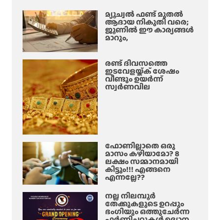
മ്യൂച്വൽ ഫണ്ട് മുതൽ
ആദായ നികുതി വരെ;
ജൂണിൽ ഈ കാര്യങ്ങൾ
മാറും,
രണ്ട് ദിവസത്തെ
ഇടവേളയ്ക്ക് ശേഷം
വീണ്ടും ഉയർന്ന്
സ്വർണവില
ഫോണില്ലാതെ ഒരു
മാസം കഴിയാമോ? 8
ലക്ഷം സമ്മാനമായി
കിട്ടും!!! എങ്ങനെ
എന്നല്ലേ??
നല്ല നിലമ്പൂർ
തേക്കുകളുടെ ഉറപ്പും
ഭംഗിയും ഒത്തുചേർന്ന
ഫർണിച്ചറുകൾ ഉദ്യാന