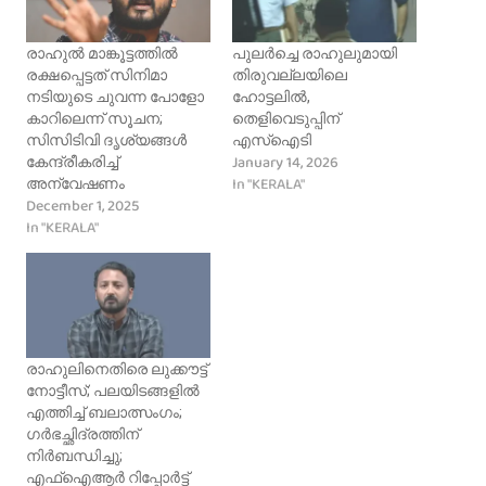
രാഹുൽ മാങ്കൂട്ടത്തിൽ
പുലര്‍ച്ചെ രാഹുലുമായി
രക്ഷപ്പെട്ടത് സിനിമാ
തിരുവല്ലയിലെ
നടിയുടെ ചുവന്ന പോളോ
ഹോട്ടലില്‍,
കാറിലെന്ന് സൂചന;
തെളിവെടുപ്പിന്
സിസിടിവി ദൃശ്യങ്ങള്‍
എസ്‌ഐടി
January 14, 2026
കേന്ദ്രീകരിച്ച്
In "KERALA"
അന്വേഷണം
December 1, 2025
In "KERALA"
രാഹുലിനെതിരെ ലുക്കൗട്ട്
നോട്ടീസ്; പലയിടങ്ങളിൽ
എത്തിച്ച് ബലാത്സംഗം;
ഗര്‍ഭച്ഛിദ്രത്തിന്
നിര്‍ബന്ധിച്ചു;
എഫ്‌ഐആർ റിപ്പോർട്ട്