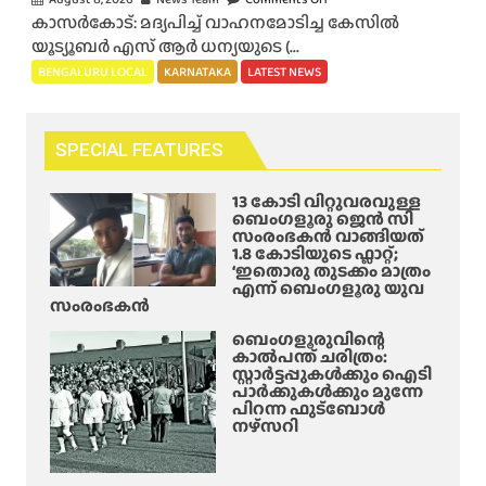
ളും
ബ
കാസര്‍കോട്: മദ്യപിച്ച് വാഹനമോടിച്ച കേസില്‍
n
!
സ്
യൂട്യൂബര്‍ എസ് ആര്‍ ധന്യയുടെ (...
ഹെ
ബെം
അ
ല
BENGALURU LOCAL
KARNATAKA
LATEST NEWS
ഗ
പ
ന്‍
ളൂ
ക
ഓ
രു
ട
ഫ്
SPECIAL FEATURES
വി
ത്തി
സ്പാ
ൽ
ൽ
ര്‍ട്ട
13 കോടി വിറ്റുവരവുള്ള
ഞെ
പ്പെ
യു
ബെംഗളൂരു ജെൻ സി
ട്ടി
ട്ടു
സംരംഭകൻ വാങ്ങിയത്
ടെ
1.8 കോടിയുടെ ഫ്ലാറ്റ്;
ക്കു
;
ലൈ
‘ഇതൊരു തുടക്കം മാത്രം
ന്ന
ഡ്രൈ
എന്ന് ബെംഗളൂരു യുവ
സ
റെ
വ
സംരംഭകൻ
ന്‍സ്
യ്ഡ്
റും
സ
ബെംഗളൂരുവിന്റെ
ക
കാൽപന്ത് ചരിത്രം:
സ്‌
സ്റ്റാർട്ടപ്പുകൾക്കും ഐടി
ണ്ട
പെ
പാർക്കുകൾക്കും മുന്നേ
ക്ട
ന്‍ഡ്
പിറന്ന ഫുട്ബോൾ
റും
നഴ്സറി
ചെ
മ
യ്തു
രി