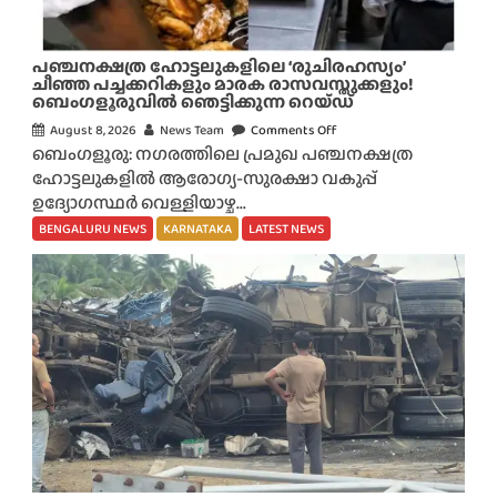
പഞ്ചനക്ഷത്ര ഹോട്ടലുകളിലെ ‘രുചിരഹസ്യം’
ചീഞ്ഞ പച്ചക്കറികളും മാരക രാസവസ്തുക്കളും!
ബെംഗളൂരുവിൽ ഞെട്ടിക്കുന്ന റെയ്ഡ്
August 8, 2026
News Team
Comments Off
o
ബെംഗളൂരു: നഗരത്തിലെ പ്രമുഖ പഞ്ചനക്ഷത്ര
n
ഹോട്ടലുകളിൽ ആരോഗ്യ-സുരക്ഷാ വകുപ്പ്
പ
ഉദ്യോഗസ്ഥർ വെള്ളിയാഴ്ച...
ഞ്ച
ന
BENGALURU NEWS
KARNATAKA
LATEST NEWS
ക്ഷ
ത്ര
ഹോ
ട്ട
ലു
ക
ളി
ലെ
‘
രു
ചി