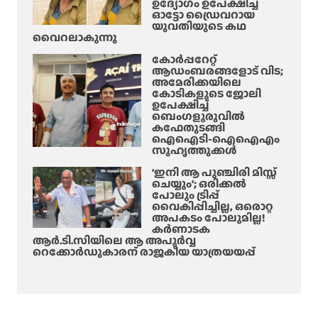
ഉദ്യോഗം ഉപേക്ഷിച്ച്
ഓട്ടോ ഡ്രൈവറായ
യുവതിയുടെ കഥ
വൈറലാകുന്നു
കോർപ്പറേറ്റ്
ആഡംബരങ്ങളോട് വിട;
അമേരിക്കയിലെ
കോടികളുടെ ജോലി
ഉപേക്ഷിച്ച്
ബെംഗളൂരുവിൽ
കഫേതുടങ്ങി
ഐഐടി-ഐഐഎം
സുഹൃത്തുക്കൾ
‘ഇനി ആ പുഞ്ചിരി മിസ്സ്
ചെയ്യും’; ഒരിക്കൽ
പോലും ട്രിപ്പ്
വൈകിപ്പിച്ചില്ല, ഒരൊറ്റ
അപകടം പോലുമില്ല!
കർണാടക
ആർ.ടി.സിയിലെ ആ അപൂർവ്വ
റെക്കോർഡുകാരന് രാജകീയ യാത്രയയപ്പ്