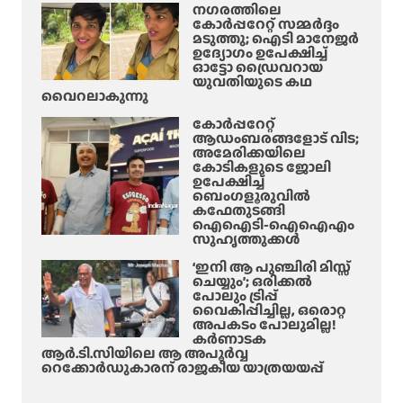
ച്ചു
നഗരത്തിലെ
കോർപ്പറേറ്റ് സമ്മർദ്ദം
,
മടുത്തു; ഐടി മാനേജർ
ഇ
ഉദ്യോഗം ഉപേക്ഷിച്ച്
ഓട്ടോ ഡ്രൈവറായ
രു
യുവതിയുടെ കഥ
പ
വൈറലാകുന്നു
തോ
കോർപ്പറേറ്റ്
ളം
ആഡംബരങ്ങളോട് വിട;
യാ
അമേരിക്കയിലെ
ത്ര
കോടികളുടെ ജോലി
ഉപേക്ഷിച്ച്
ക്കാ
ബെംഗളൂരുവിൽ
ർ
കഫേതുടങ്ങി
ഐഐടി-ഐഐഎം
ക്ക്
സുഹൃത്തുക്കൾ
പ
രു
‘ഇനി ആ പുഞ്ചിരി മിസ്സ്
ചെയ്യും’; ഒരിക്കൽ
ക്ക്
പോലും ട്രിപ്പ്
വൈകിപ്പിച്ചില്ല, ഒരൊറ്റ
അപകടം പോലുമില്ല!
കർണാടക
ആർ.ടി.സിയിലെ ആ അപൂർവ്വ
റെക്കോർഡുകാരന് രാജകീയ യാത്രയയപ്പ്