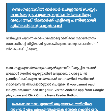
ബെം​ഗളൂരുവിൽ ഓർഡർ ചെയ്യുന്നത് ഡ്രസ്സും
ഗാഡ്‌ജെറ്റും മാത്രമല്ല, ഇനി ബിരിയാണിയും
വരും! ആപ്പ് ഭീമന്മാർക്ക് എട്ടിന്റെ പണിയുമായി
ഫ്ലിപ്കാർട്ടിന്റെ മാസ്റ്റർ പ്ലാൻ
നടിയുടെ ചുവന്ന കാര്‍ പാലക്കാട്ടെ മുതിര്‍ന്ന കോണ്‍ഗ്രസ്
നേതാവിന്റെ വീട്ടിലാണ് ഉണ്ടായിരുന്നതെന്നും പൊലീസിന്
വിവരം ലഭിച്ചിരുന്നു.
ബെംഗളൂരുവാർത്തയുടെ ആൻഡ്രോയ്ഡ് ആപ്ലിക്കേഷൻ
ഇപ്പോൾ ഗൂഗിൾ പ്ലേസ്റ്റോറിൽ ലഭ്യമാണ്, പോർട്ടലിൽ
പ്രസിദ്ധീകരിക്കുന്ന വാർത്തകൾ വേഗത്തിൽ അറിയാൻ
മൊബൈൽ ആപ്പ് ഇൻസ്റ്റാൾ ചെയ്യുക. If you cannot read
Malayalam,Download BengaluruVartha Android app from Google
play store and Click On the News Reader Button.
കെമ്പെഗൗഡ ജയന്തി ആഘോഷത്തിനിടെ
സംഘർഷം: എംഎൽഎയ്ക്ക് നേരെ ചെരിപ്പേറ്,