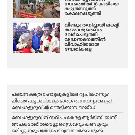
നഗരത്തിൽ 18 കാരിയെ
കഴുത്തറുത്ത്
കൊലപ്പെടുത്തി
വീണ്ടും തനിച്ചായി ലക്ഷ്മി
അമ്മാള്‍; മരണം
വേർപെടുത്തി
വൃദ്ധസദനത്തില്‍
വിവാഹിതരായ
ദമ്പതികളെ
പഞ്ചനക്ഷത്ര ഹോട്ടലുകളിലെ ‘രുചിരഹസ്യം’
ചീഞ്ഞ പച്ചക്കറികളും മാരക രാസവസ്തുക്കളും!
ബെംഗളൂരുവിൽ ഞെട്ടിക്കുന്ന റെയ്ഡ്
ബെംഗളൂരുവിന് സമീപം കേരള ആർടിസി ബസ്
അപകടത്തിൽപ്പെട്ടു; ഡ്രൈവറും കണ്ടക്ടറും
മരിച്ചു, ഇരുപതോളം യാത്രക്കാർക്ക് പരുക്ക്