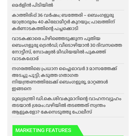
മെർളിൻ പിടിയിൽ
കാത്തിരിപ്പ് 36 വർഷം; ബത്തേരി – ബെംഗളൂരു
യാത്രാദൂരം 40 കിലോമീറ്റർ കുറയും; പാലത്തിന്
കർണാടകത്തിന്റെ പച്ചക്കൊടി
വാടകക്കാരെ പിഴിഞ്ഞെടുക്കുന്ന പുതിയ
ബെംഗളൂരു ട്രെൻഡ്; വീടൊഴിയാൻ 30 ദിവസത്തെ
നോട്ടീസ്, സോഷ്യൽ മീഡിയയിൽ പുകഞ്ഞ്
വാടകപ്പോര്
ന​ഗരത്തിലെ പ്രധാന ഫ്ലൈഓവർ 3 മാസത്തേക്ക്
അടച്ചു പൂട്ടി; കടുത്ത ഗതാഗത
നിയന്ത്രണത്തിലേക്ക് ബെംഗളൂരു, മാറ്റങ്ങൾ
ഇങ്ങനെ
മുഖ്യമന്ത്രി ഡി.കെ.ശിവകുമാറിന്റെ വാഹനവ്യൂഹം
തടയാൻ ശ്രമം:.വഴിയിൽ തടഞ്ഞത് സ്വന്തം
ആളുകളോ? കേസെടുത്തു പോലീസ്
MARKETING FEATURES