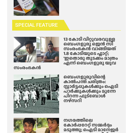
SPECIAL FEATURE
13 കോടി വിറ്റുവരവുള്ള
ബെംഗളൂരു ജെൻ സി
സംരംഭകൻ വാങ്ങിയത്
1.8 കോടിയുടെ ഫ്ലാറ്റ്;
‘ഇതൊരു തുടക്കം മാത്രം
എന്ന് ബെംഗളൂരു യുവ
സംരംഭകൻ
ബെംഗളൂരുവിന്റെ
കാൽപന്ത് ചരിത്രം:
സ്റ്റാർട്ടപ്പുകൾക്കും ഐടി
പാർക്കുകൾക്കും മുന്നേ
പിറന്ന ഫുട്ബോൾ
നഴ്സറി
നഗരത്തിലെ
കോർപ്പറേറ്റ് സമ്മർദ്ദം
മടുത്തു; ഐടി മാനേജർ