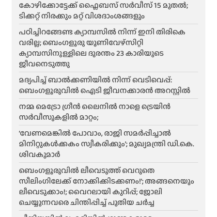
കോഴിക്കോട്ടേക്ക് ഫ്ലൈബസ് സർവീസ് 15 മുതൽ;
ടിക്കറ്റ് നിരക്കും മറ്റ് വിശദാംശങ്ങളും
പഠിച്ചിറങ്ങേണ്ട ക്യാമ്പസിൽ നിന്ന് ഇനി തിരികെ
വരില്ല; ബെംഗളൂരു യൂണിവേഴ്സിറ്റി
ക്യാമ്പസിനുള്ളിലെ ദുരന്തം 23 കാരിയുടെ
ജീവനെടുത്തു
മദ്യപിച്ച് ബാൽക്കണിയിൽ നിന്ന് വെടിവെപ്പ്:
ബെംഗളൂരുവിൽ ഐടി ജീവനക്കാരൻ അറസ്റ്റിൽ
നമ്മ മെട്രോ ഗ്രീൻ ലൈനിൽ നാളെ ട്രെയിൻ
സർവീസുകളിൽ മാറ്റം;
‘വേണമെങ്കിൽ പോവാം, രാജി സമർപ്പിച്ചാൽ
മിനിറ്റുകൾക്കകം സ്വീകരിക്കും’; മുഖ്യമന്ത്രി ഡി.കെ.
ശിവകുമാർ
ബെം​ഗളൂരുവിൽ ലീവെടുത്ത് വെറുതെ
സീലിംഗിലേക്ക് നോക്കിക്കിടക്കണം!’; അങ്ങനെയും
ലീവെടുക്കാം!; വൈറലായി കുറിപ്പ്; ജോലി
ചെയ്യുന്നവരെ ചിന്തിപ്പിച്ച് പുതിയ ചർച്ച