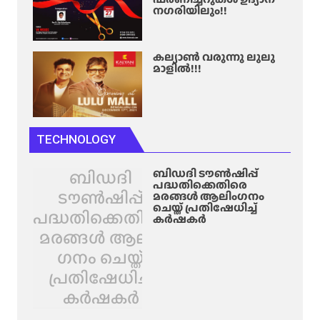
നഗരിയിലും!!
കല്യാൺ വരുന്നു ലുലു
മാളിൽ!!!
TECHNOLOGY
ബിഡദി
ബിഡദി ടൗൺഷിപ്പ്
പദ്ധതിക്കെതിരെ
ടൗൺഷിപ്പ്
മരങ്ങൾ ആലിം​ഗനം
ചെയ്ത് പ്രതിഷേധിച്ച്
പദ്ധതിക്കെതിരെ
കർഷകർ
മരങ്ങൾ ആലിം​
ഗനം ചെയ്ത്
പ്രതിഷേധിച്ച്
കർഷകർ