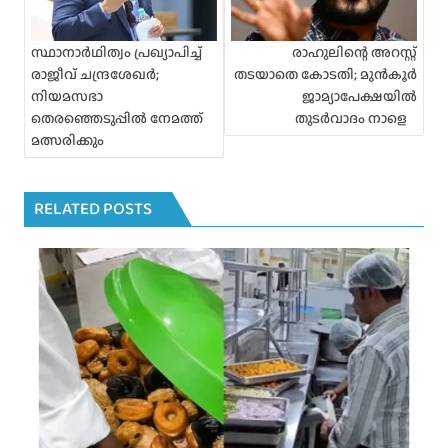
a
v
i
സ്ഥാനാര്‍ഥിത്വം പ്രഖ്യാപിച്ച്
രാഹുലിന്റെ അറസ്റ്റ്
g
രാജീവ് ചന്ദ്രശേഖര്‍;
തടയാതെ കോടതി; മുൻകൂർ
a
നിയമസഭാ
ജാമ്യാപേക്ഷയിൽ
t
തെരഞ്ഞെടുപ്പില്‍ നേമത്ത്
തുടര്‍വാദം നാളെ
i
മത്സരിക്കും
o
n
RELATED POSTS