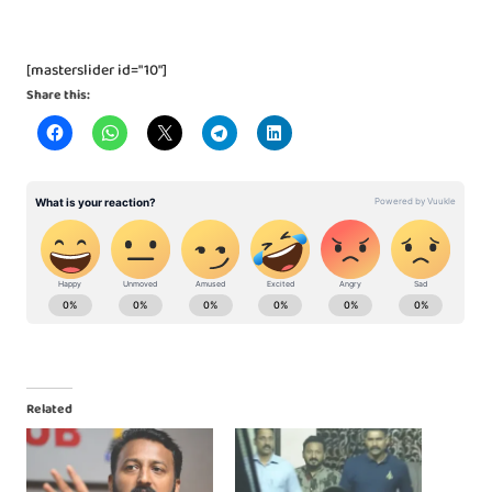
[masterslider id="10"]
Share this:
Related