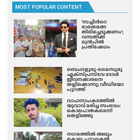
MOST POPULAR CONTENT
‘സച്ചിന്‍റെ
ഭാരതരത്ന
തിരിച്ചെടുക്കണം’;
വസതിക്ക്
മുൻപിൽ
പ്രതിഷേധം
ബെംഗളൂരു-മൈസൂരു
എക്‌സ്‌പ്രസ്‌വേ ടോൾ
ജീവനക്കാരനെ
തല്ലിക്കൊന്നു; വീഡിയോ
പുറത്ത്
വാഹനാപകടത്തിൽ
യുവാവ് മരിച്ച സംഭവം:
കൊലപാതകമെന്ന്
തെളിഞ്ഞു
നഗരത്തിൽ അരും
കൊല; പട്ടാപ്പകൽ