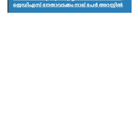
ജെഡിഎസ് നേതാവടക്കം നാല് പേർ അറസ്റ്റിൽ