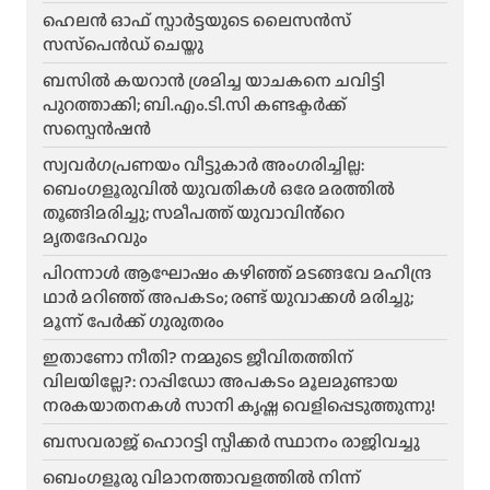
ഹെലന്‍ ഓഫ് സ്പാര്‍ട്ടയുടെ ലൈസന്‍സ്
സസ്‌പെന്‍ഡ് ചെയ്തു
ബസിൽ കയറാൻ ശ്രമിച്ച യാചകനെ ചവിട്ടി
പുറത്താക്കി; ബി.എം.ടി.സി കണ്ടക്ടർക്ക്
സസ്പെൻഷൻ
സ്വവർഗപ്രണയം വീട്ടുകാർ അംഗരിച്ചില്ല:
ബെംഗളൂരുവിൽ യുവതികൾ ഒരേ മരത്തിൽ
തൂങ്ങിമരിച്ചു; സമീപത്ത് യുവാവിൻ്റെ
മൃതദേഹവും
പിറന്നാൾ ആഘോഷം കഴിഞ്ഞ് മടങ്ങവേ മഹീന്ദ്ര
ഥാർ മറിഞ്ഞ് അപകടം; രണ്ട് യുവാക്കൾ മരിച്ചു;
മൂന്ന് പേർക്ക് ഗുരുതരം
ഇതാണോ നീതി? നമ്മുടെ ജീവിതത്തിന്
വിലയില്ലേ?: റാപ്പിഡോ അപകടം മൂലമുണ്ടായ
നരകയാതനകൾ സാനി കൃഷ്ണ വെളിപ്പെടുത്തുന്നു!
ബസവരാജ് ഹൊറട്ടി സ്പീക്കർ സ്ഥാനം രാജിവച്ചു
ബെംഗളൂരു വിമാനത്താവളത്തിൽ നിന്ന്