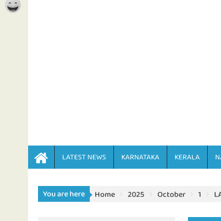
LATEST NEWS
KARNATAKA
KERALA
N
You are here
Home
2025
October
1
L