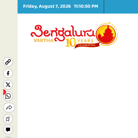
S
Friday, August 7, 2026
11:10:52 PM
k
i
p
t
o
c
o
n
t
e
n
t