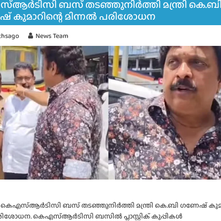
്ആർടിസി ബസ് തടഞ്ഞുനിർത്തി മന്ത്രി കെ.ബ
് കുമാറിന്റെ മിന്നൽ പരിശോധന
thsago
News Team
് കെഎസ്ആർടിസി ബസ് തടഞ്ഞുനിർത്തി മന്ത്രി കെ.ബി ഗണേഷ് കുമാ
രിശോധന. കെഎസ്ആർടിസി ബസിൽ പ്ലാസ്റ്റിക് കുപ്പികൾ