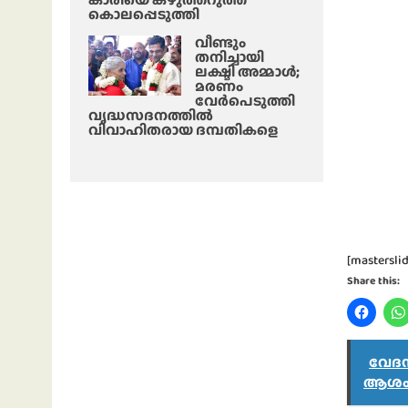
കൊലപ്പെടുത്തി
വീണ്ടും
തനിച്ചായി
ലക്ഷ്മി അമ്മാള്‍;
മരണം
വേർപെടുത്തി
വൃദ്ധസദനത്തില്‍
വിവാഹിതരായ ദമ്പതികളെ
[masterslid
Share this:
വേദന
ആശംസ