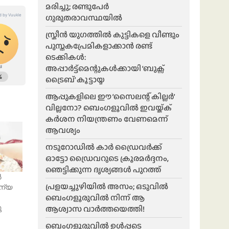
മരിച്ചു; രണ്ടുപേർ
ഗുരുതരാവസ്ഥയിൽ
സ്ക്രീൻ യുഗത്തിൽ കുട്ടികളെ വീണ്ടും
പുസ്തകപ്രേമികളാക്കാൻ രണ്ട്
ടെക്കികൾ:
അപ്പാർട്ട്മെന്റുകൾക്കായി ‘ബുക്സ്
ട്രൈബ്’ കൂട്ടായ്മ
ആപ്പുകളിലെ ഈ ‘സൈലന്റ് കില്ലർ’
വില്ലനോ? ബെംഗളൂവിൽ ഇവയ്ക്ക്
കർശന നിയന്ത്രണം വേണമെന്ന്
ആവശ്യം
നടുറോഡിൽ കാർ ഡ്രൈവർക്ക്
ഓട്ടോ ഡ്രൈവറുടെ ക്രൂരമർദ്ദനം,
ഞെട്ടിക്കുന്ന ദൃശ്യങ്ങൾ പുറത്ത്
ൽ
പ്രളയച്ചുഴിയിൽ അസം; ഒടുവിൽ
ന്യ
ബെംഗളൂരുവിൽ നിന്ന് ആ
ആശ്വാസ വാർത്തയെത്തി!
ു
ബെംഗളൂരുവിൽ ഉൾപ്പടെ