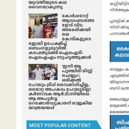
യുവതിയുടെ കഥ
കൂട്ടിയിട്
വൈറലാകുന്നു
നിർത്തുക
കോർപ്പറേറ്റ്
ആഡംബരങ്ങ
പ്ലാസ്റ്റി
ളോട് വിട;
നിന്ന് തി
അമേരിക്കയി
പാസഞ്ചർ 
ലെ
കോടികളുടെ
ജോലി ഉപേക്ഷിച്ച്
ബെംഗളൂരുവിൽ
കൈവി
കഫേതുടങ്ങി ഐഐടി-
കുറ്റ
ഐഐഎം സുഹൃത്തുക്കൾ
‘ഇനി ആ
വെള്ളം കു
പുഞ്ചിരി മിസ്സ്
ചെയ്യും’;
എടുത്തിരി
ഒരിക്കൽ
തിരുവനന്ത
പോലും ട്രിപ്പ് വൈകിപ്പിച്ചില്ല,
ബസ് മന്ത്
ഒരൊറ്റ അപകടം പോലുമില്ല!
കർണാടക ആർ.ടി.സിയിലെ
ആ അപൂർവ്വ
ബെംഗളൂരു
റെക്കോർഡുകാരന് രാജകീയ
ലഭ്യമാണ്
യാത്രയയപ്പ്
മൊബൈൽ ആപ
ബി.എ
MOST POPULAR CONTENT
പ്രതി