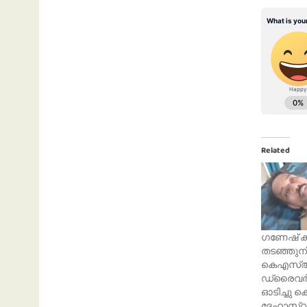
Related
ഗണേഷ് ക
തടഞ്ഞുനി
കെഎസ്ആ
ഡ്രൈവർക
ഓടിച്ചു ക
ദേഹാസ്വ