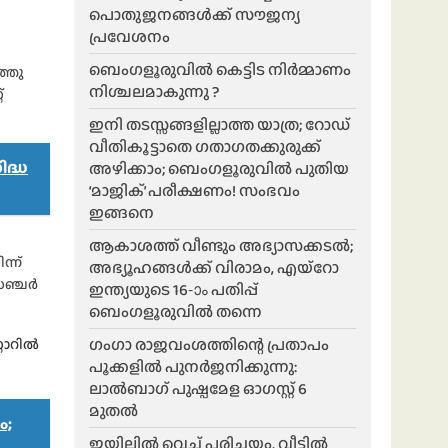
പൊതുജനങ്ങൾക്ക് സൗജന്യ
പ്രവേശനം
ബെംഗളൂരുവിൽ കെട്ടിട നിർമ്മാണം
ത്തു
നിശ്ചലമാകുന്നു ?
്
ഇനി തടസ്സങ്ങളില്ലാത്ത യാത്ര; റോഡ്
വീതികൂട്ടാതെ ഗതാഗതക്കുരുക്ക്
ദ്ധ
അഴിക്കാം; ബെംഗളൂരുവിൽ പുതിയ
‘മാജിക്’ പരീക്ഷണം! സംഭവം
ഇങ്ങനെ
ആകാശത്ത് വീണ്ടും അഭ്യാസക്കടൽ;
ന്ന്
അഭ്യൂഹങ്ങൾക്ക് വിരാമം, എയ്റോ
ഞ്ചര്‍
ഇന്ത്യയുടെ 16-ാം പതിപ്പ്
ബെംഗളൂരുവിൽ തന്നെ
ഗംഗാ രാജവംശത്തിന്റെ പ്രതാപം
റോറിൽ
പൂക്കളിൽ പുനർജനിക്കുന്നു:
ലാൽബാഗ് പുഷ്പമേള ഓഗസ്റ്റ് 6
മുതൽ
ം;
ജയിലിൽ വെച്ച് പരിചയം, വീട്ടിൽ