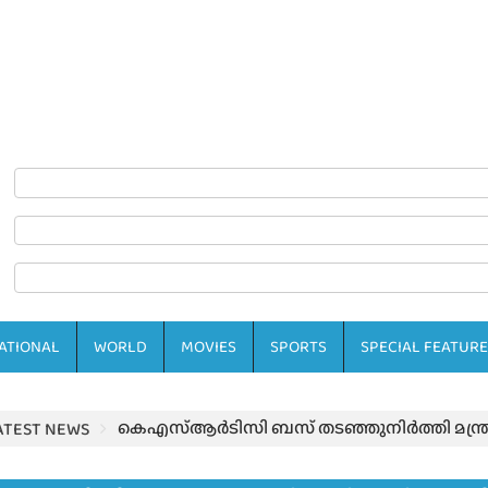
ATIONAL
WORLD
MOVIES
SPORTS
SPECIAL FEATURE
കെഎസ്ആർടിസി ബസ് തടഞ്ഞുനിർത്തി മന്ത്ര
ATEST NEWS