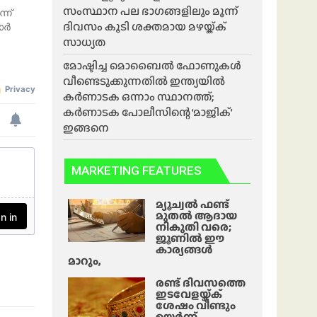
സംസ്ഥാന പല ഭാ​ഗങ്ങളിലും മൂന്ന്
്ന്
ദിവസം കൂടി ശക്തമായ മഴയ്ക്ക്
മാർ
സാധ്യത
മോഷ്ടിച്ച മൊബൈൽ ഫോണുകൾ
വീണ്ടെടുക്കുന്നതിൽ ഇന്ത്യയിൽ
കർണാടക ഒന്നാം സ്ഥാനത്ത്;
കർണാടക പോലീസിന്റെ ‘മാജിക്’
ഇങ്ങനെ
MARKETING FEATURES
മ്യൂച്വൽ ഫണ്ട്
മുതൽ ആദായ
നികുതി വരെ;
ജൂണിൽ ഈ
കാര്യങ്ങൾ
മാറും,
രണ്ട് ദിവസത്തെ
ഇടവേളയ്ക്ക്
ശേഷം വീണ്ടും
ഉയർന്ന്