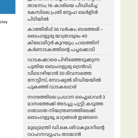
താമസം; 16-കാരിയെ പീഡിപ്പിച്ച
കേസിലെ പ്രതി സ്നേഹ മെർളിൻ
പിടിയിൽ
play
കാത്തിരിപ്പ് 36 വർഷം; ബത്തേരി –
ബെംഗളൂരു യാത്രാദൂരം 40
കിലോമീറ്റർ കുറയും; പാലത്തിന്
കർണാടകത്തിന്റെ പച്ചക്കൊടി
വാടകക്കാരെ പിഴിഞ്ഞെടുക്കുന്ന
പുതിയ ബെംഗളൂരു ട്രെൻഡ്;
വീടൊഴിയാൻ 30 ദിവസത്തെ
നോട്ടീസ്, സോഷ്യൽ മീഡിയയിൽ
പുകഞ്ഞ് വാടകപ്പോര്
ന​ഗരത്തിലെ പ്രധാന ഫ്ലൈഓവർ 3
മാസത്തേക്ക് അടച്ചു പൂട്ടി; കടുത്ത
ഗതാഗത നിയന്ത്രണത്തിലേക്ക്
ബെംഗളൂരു, മാറ്റങ്ങൾ ഇങ്ങനെ
മുഖ്യമന്ത്രി ഡി.കെ.ശിവകുമാറിന്റെ
വാഹനവ്യൂഹം തടയാൻ