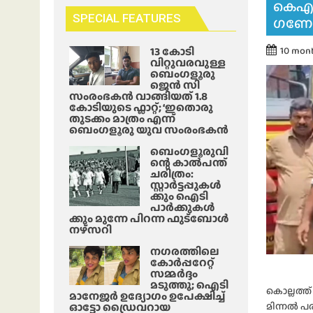
കെഎസ
SPECIAL FEATURES
ഗണേഷ
13 കോടി
10 mon
വിറ്റുവരവുള്ള
ബെംഗളൂരു
ജെൻ സി
സംരംഭകൻ വാങ്ങിയത് 1.8
കോടിയുടെ ഫ്ലാറ്റ്; ‘ഇതൊരു
തുടക്കം മാത്രം എന്ന്
ബെംഗളൂരു യുവ സംരംഭകൻ
ബെംഗളൂരുവി
ന്റെ കാൽപന്ത്
ചരിത്രം:
സ്റ്റാർട്ടപ്പുകൾ
ക്കും ഐടി
പാർക്കുകൾ
ക്കും മുന്നേ പിറന്ന ഫുട്ബോൾ
നഴ്സറി
നഗരത്തിലെ
കോർപ്പറേറ്റ്
സമ്മർദ്ദം
മടുത്തു; ഐടി
കൊല്ലത്ത
മാനേജർ ഉദ്യോഗം ഉപേക്ഷിച്ച്
ഓട്ടോ ഡ്രൈവറായ
മിന്നൽ പ