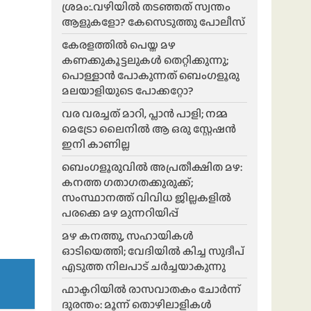
ശ്രമം:.വഴിയിൽ തടഞ്ഞത് സ്വന്തം
ആളുകളോ? കേസെടുത്തു പോലീസ്
കേരളത്തിൽ പെയ്ത മഴ
കണക്കുകൂട്ടലുകൾ തെറ്റിക്കുന്നു;
പൊള്ളാൻ പോകുന്നത് ബെംഗളൂരു
മലയാളിയുടെ പോക്കറ്റോ?
വര വരച്ചത് മാറി, പ്ലാൻ പാളി; നമ്മ
മെട്രോ ലൈനിൽ ആ ഒരു സ്റ്റേഷൻ
ഇനി കാണില്ല
ബെംഗളൂരുവിൽ അപ്രതീക്ഷിത മഴ:
കനത്ത ഗതാഗതക്കുരുക്ക്;
സംസ്ഥാനത്ത് വിവിധ ജില്ലകളിൽ
പരക്കെ മഴ മുന്നറിയിപ്പ്
മഴ കനത്തു, സഹായികൾ
ഓടിയെത്തി; വേദിയിൽ കിച്ച സുദീപ്
എടുത്ത നിലപാട് ചർച്ചയാകുന്നു
ഫാക്ടറിയിൽ രാസവാതകം ചോർന്ന്
ദുരന്തം: മൂന്ന് തൊഴിലാളികൾ