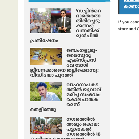
കാണാ
‘സച്ചിന്‍റെ
ഭാരതരത്ന
തിരിച്ചെടു
If you can
ക്കണം’;
store and 
വസതിക്ക്
മുൻപിൽ
പ്രതിഷേധം
ബെംഗളൂരു-
മൈസൂരു
എക്‌സ്‌പ്രസ്‌
വേ ടോൾ
ജീവനക്കാരനെ തല്ലിക്കൊന്നു;
വീഡിയോ പുറത്ത്
വാഹനാപകട
ത്തിൽ യുവാവ്
മരിച്ച സംഭവം:
കൊലപാതക
മെന്ന്
തെളിഞ്ഞു
നഗരത്തിൽ
അരും കൊല;
പട്ടാപ്പകൽ
നഗരത്തിൽ 18
കാരിയെ കഴുത്തറുത്ത്