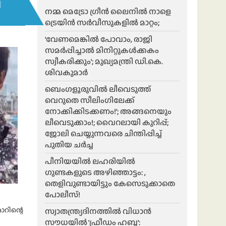
ി
നമ്മ മെട്രോ ഗ്രീൻ ലൈനിൽ നാളെ
ട്രെയിൻ സർവീസുകളിൽ മാറ്റം;
‘വേണമെങ്കിൽ പോവാം, രാജി
സമർപ്പിച്ചാൽ മിനിറ്റുകൾക്കകം
സ്വീകരിക്കും’; മുഖ്യമന്ത്രി ഡി.കെ.
ശിവകുമാർ
ബെം​ഗളൂരുവിൽ ലീവെടുത്ത്
വെറുതെ സീലിംഗിലേക്ക്
നോക്കിക്കിടക്കണം!’; അങ്ങനെയും
ലീവെടുക്കാം!; വൈറലായി കുറിപ്പ്;
ജോലി ചെയ്യുന്നവരെ ചിന്തിപ്പിച്ച്
പുതിയ ചർച്ച
പീനിയയിൽ ലഹരിയിൽ
ഗുണ്ടകളുടെ അഴിഞ്ഞാട്ടം: ,
തെളിവുണ്ടായിട്ടും കേസെടുക്കാതെ
പോലീസ്!
റിന്റെ
സ്വാതന്ത്ര്യദിനത്തിൽ വിധാൻ
സൗധയിൽ ‘ഫ്രീഡം ഹബ്ബ’: