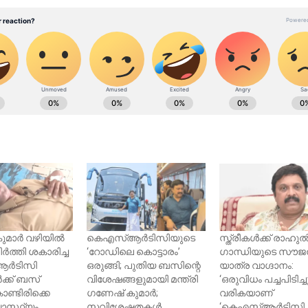
ുമാർ വഴിയിൽ
കെഎസ്ആർടിസിയുടെ
സ്ത്രീകൾക്ക് രാഹു
ർത്തി ശകാരിച്ച
‘റോഡിലെ കൊട്ടാരം’
ഗാന്ധിയുടെ സൗജ
ർടിസി
ഒരുങ്ങി; പുതിയ ബസിന്റെ
യാത്ര വാഗ്ദാനം:
്ക് ബസ്
വിശേഷങ്ങളുമായി മന്ത്രി ​
‘ഒരുവിധം പച്ചപിടിച്ച
ൊണ്ടിരിക്കെ
ഗണേഷ് കുമാർ;
വരികയാണ്
ാസ്ഥ്യം
സവിശേഷതകൾ
‘കെഎസ്ആർടിസി