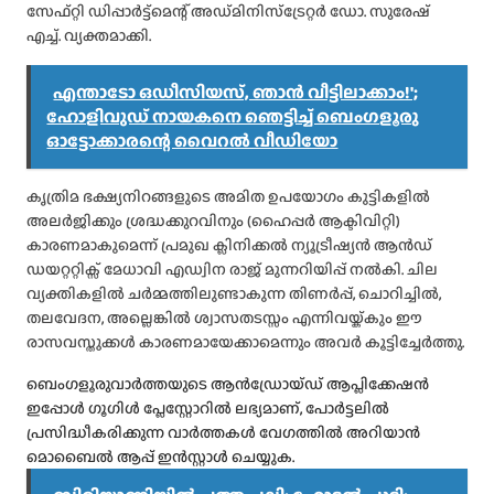
സേഫ്റ്റി ഡിപ്പാർട്ട്മെന്റ് അഡ്മിനിസ്ട്രേറ്റർ ഡോ. സുരേഷ്
എച്ച്. വ്യക്തമാക്കി.
എന്താടോ ഒഡീസിയസ്, ഞാൻ വീട്ടിലാക്കാം!';
ഹോളിവുഡ് നായകനെ ഞെട്ടിച്ച് ബെംഗളൂരു
ഓട്ടോക്കാരന്റെ വൈറൽ വീഡിയോ
കൃത്രിമ ഭക്ഷ്യനിറങ്ങളുടെ അമിത ഉപയോഗം കുട്ടികളിൽ
അലർജിക്കും ശ്രദ്ധക്കുറവിനും (ഹൈപ്പർ ആക്ടിവിറ്റി)
കാരണമാകുമെന്ന് പ്രമുഖ ക്ലിനിക്കൽ ന്യൂട്രീഷ്യൻ ആൻഡ്
ഡയറ്ററ്റിക്സ് മേധാവി എഡ്വിന രാജ് മുന്നറിയിപ്പ് നൽകി. ചില
വ്യക്തികളിൽ ചർമ്മത്തിലുണ്ടാകുന്ന തിണർപ്പ്, ചൊറിച്ചിൽ,
തലവേദന, അല്ലെങ്കിൽ ശ്വാസതടസ്സം എന്നിവയ്ക്കും ഈ
രാസവസ്തുക്കൾ കാരണമായേക്കാമെന്നും അവർ കൂട്ടിച്ചേർത്തു.
ബെംഗളൂരുവാർത്തയുടെ ആൻഡ്രോയ്ഡ് ആപ്ലിക്കേഷൻ
ഇപ്പോൾ ഗൂഗിൾ പ്ലേസ്റ്റോറിൽ ലഭ്യമാണ്, പോർട്ടലിൽ
പ്രസിദ്ധീകരിക്കുന്ന വാർത്തകൾ വേഗത്തിൽ അറിയാൻ
മൊബൈൽ ആപ്പ് ഇൻസ്റ്റാൾ ചെയ്യുക.