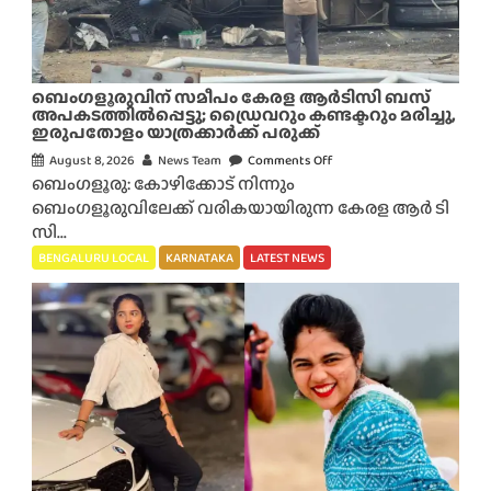
ലെ
‘
രു
ചി
ബെംഗളൂരുവിന് സമീപം കേരള ആർടിസി ബസ്
ര
അപകടത്തിൽപ്പെട്ടു; ഡ്രൈവറും കണ്ടക്ടറും മരിച്ചു,
ഇരുപതോളം യാത്രക്കാർക്ക് പരുക്ക്
ഹ
സ്യം
August 8, 2026
News Team
Comments Off
o
ബെംഗളൂരു: കോഴിക്കോട് നിന്നും
’
n
ബെംഗളൂരുവിലേക്ക് വരികയായിരുന്ന കേരള ആർ ടി
ചീ
ബെം
സി...
ഞ്ഞ
ഗ
പ
ളൂ
BENGALURU LOCAL
KARNATAKA
LATEST NEWS
ച്ച
രു
ക്ക
വി
റി
ന്
ക
സ
ളും
മീ
മാ
പം
ര
കേ
ക
ര
രാ
ള