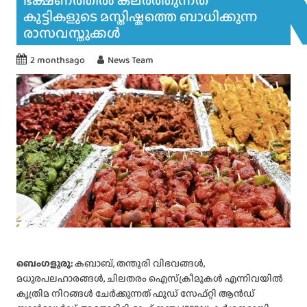
ഭക്ഷണത്തിൽ കലർത്തുന്നത്
കുട്ടികളുടെ മസ്തിഷ്കത്തെ ബാധിക്കുന്ന
രാസവസ്തുക്കൾ
2 monthsago
News Team
ബെംഗളൂരു:
കബാബ്, തന്തൂരി വിഭവങ്ങൾ,
മധുരപലഹാരങ്ങൾ, ചിലതരം ഐസ്‌ക്രീമുകൾ എന്നിവയിൽ
കൃത്രിമ നിറങ്ങൾ ചേർക്കുന്നത് ഫുഡ് സേഫ്റ്റി ആൻഡ്