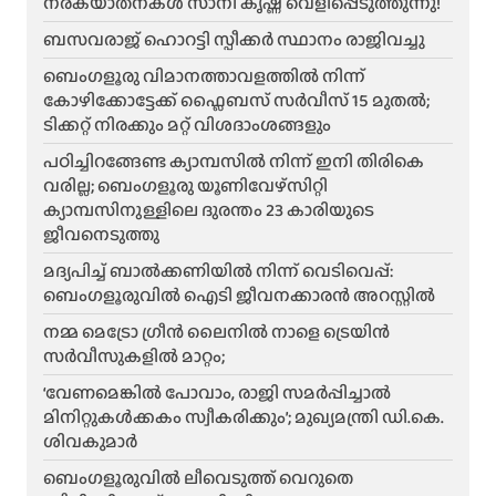
നരകയാതനകൾ സാനി കൃഷ്ണ വെളിപ്പെടുത്തുന്നു!
ബസവരാജ് ഹൊറട്ടി സ്പീക്കർ സ്ഥാനം രാജിവച്ചു
ബെംഗളൂരു വിമാനത്താവളത്തിൽ നിന്ന്
കോഴിക്കോട്ടേക്ക് ഫ്ലൈബസ് സർവീസ് 15 മുതൽ;
ടിക്കറ്റ് നിരക്കും മറ്റ് വിശദാംശങ്ങളും
പഠിച്ചിറങ്ങേണ്ട ക്യാമ്പസിൽ നിന്ന് ഇനി തിരികെ
വരില്ല; ബെംഗളൂരു യൂണിവേഴ്സിറ്റി
ക്യാമ്പസിനുള്ളിലെ ദുരന്തം 23 കാരിയുടെ
ജീവനെടുത്തു
മദ്യപിച്ച് ബാൽക്കണിയിൽ നിന്ന് വെടിവെപ്പ്:
ബെംഗളൂരുവിൽ ഐടി ജീവനക്കാരൻ അറസ്റ്റിൽ
നമ്മ മെട്രോ ഗ്രീൻ ലൈനിൽ നാളെ ട്രെയിൻ
സർവീസുകളിൽ മാറ്റം;
‘വേണമെങ്കിൽ പോവാം, രാജി സമർപ്പിച്ചാൽ
മിനിറ്റുകൾക്കകം സ്വീകരിക്കും’; മുഖ്യമന്ത്രി ഡി.കെ.
ശിവകുമാർ
ബെം​ഗളൂരുവിൽ ലീവെടുത്ത് വെറുതെ