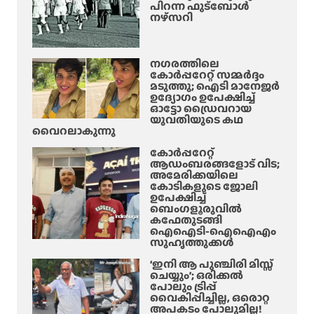
ന്‍ഡ്
പിറന്ന ഫുട്ബോൾ
റും
നഴ്സറി
ചെ
മ
യ്തു
രി
ച്ചു
നഗരത്തിലെ
കോർപ്പറേറ്റ് സമ്മർദ്ദം
,
മടുത്തു; ഐടി മാനേജർ
ഇ
ഉദ്യോഗം ഉപേക്ഷിച്ച്
ഓട്ടോ ഡ്രൈവറായ
രു
യുവതിയുടെ കഥ
പ
വൈറലാകുന്നു
തോ
കോർപ്പറേറ്റ്
ളം
ആഡംബരങ്ങളോട് വിട;
യാ
അമേരിക്കയിലെ
ത്ര
കോടികളുടെ ജോലി
ഉപേക്ഷിച്ച്
ക്കാ
ബെംഗളൂരുവിൽ
ർ
കഫേതുടങ്ങി
ഐഐടി-ഐഐഎം
ക്ക്
സുഹൃത്തുക്കൾ
പ
രു
‘ഇനി ആ പുഞ്ചിരി മിസ്സ്
ചെയ്യും’; ഒരിക്കൽ
ക്ക്
പോലും ട്രിപ്പ്
വൈകിപ്പിച്ചില്ല, ഒരൊറ്റ
അപകടം പോലുമില്ല!