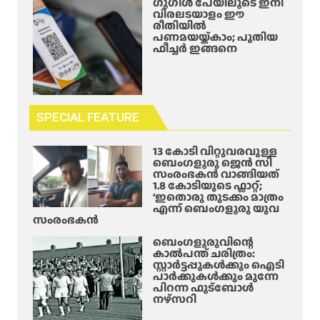
ഗൂഗിൾ പേയിലൂടെ ഇനി
വിരലടയാളം ഈ
രീതിയിൽ
പണമയയ്ക്കാം; പുതിയ
ഫീച്ചർ ഇങ്ങനെ
SPECIAL FEATURE
13 കോടി വിറ്റുവരവുള്ള
ബെംഗളൂരു ജെൻ സി
സംരംഭകൻ വാങ്ങിയത്
1.8 കോടിയുടെ ഫ്ലാറ്റ്;
‘ഇതൊരു തുടക്കം മാത്രം
എന്ന് ബെംഗളൂരു യുവ
സംരംഭകൻ
ബെംഗളൂരുവിന്റെ
കാൽപന്ത് ചരിത്രം:
സ്റ്റാർട്ടപ്പുകൾക്കും ഐടി
പാർക്കുകൾക്കും മുന്നേ
പിറന്ന ഫുട്ബോൾ
നഴ്സറി