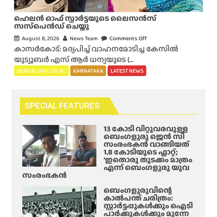
സ
ആ
വ
ർ
ഹെലന്‍ ഓഫ് സ്പാര്‍ട്ടയുടെ ലൈസന്‍സ്
സ്തു
ടി
സസ്‌പെന്‍ഡ് ചെയ്തു
ക്ക
സി
August 8, 2026
News Team
Comments Off
o
ളും
ബ
കാസര്‍കോട്: മദ്യപിച്ച് വാഹനമോടിച്ച കേസില്‍
n
!
സ്
യൂട്യൂബര്‍ എസ് ആര്‍ ധന്യയുടെ (...
ഹെ
ബെം
അ
ല
BENGALURU LOCAL
KARNATAKA
LATEST NEWS
ഗ
പ
ന്‍
ളൂ
ക
ഓ
രു
ട
ഫ്
SPECIAL FEATURES
വി
ത്തി
സ്പാ
ൽ
ൽ
ര്‍ട്ട
13 കോടി വിറ്റുവരവുള്ള
ഞെ
പ്പെ
യു
ബെംഗളൂരു ജെൻ സി
ട്ടി
ട്ടു
സംരംഭകൻ വാങ്ങിയത്
ടെ
1.8 കോടിയുടെ ഫ്ലാറ്റ്;
ക്കു
;
ലൈ
‘ഇതൊരു തുടക്കം മാത്രം
ന്ന
ഡ്രൈ
എന്ന് ബെംഗളൂരു യുവ
സ
റെ
വ
സംരംഭകൻ
ന്‍സ്
യ്ഡ്
റും
സ
ബെംഗളൂരുവിന്റെ
ക
കാൽപന്ത് ചരിത്രം:
സ്‌
സ്റ്റാർട്ടപ്പുകൾക്കും ഐടി
ണ്ട
പെ
പാർക്കുകൾക്കും മുന്നേ
ക്ട