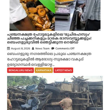
പഞ്ചനക്ഷത്ര ഹോട്ടലുകളിലെ ‘രുചിരഹസ്യം’
ചീഞ്ഞ പച്ചക്കറികളും മാരക രാസവസ്തുക്കളും!
ബെംഗളൂരുവിൽ ഞെട്ടിക്കുന്ന റെയ്ഡ്
August 8, 2026
News Team
Comments Off
o
ബെംഗളൂരു: നഗരത്തിലെ പ്രമുഖ പഞ്ചനക്ഷത്ര
n
ഹോട്ടലുകളിൽ ആരോഗ്യ-സുരക്ഷാ വകുപ്പ്
പ
ഉദ്യോഗസ്ഥർ വെള്ളിയാഴ്ച...
ഞ്ച
ന
BENGALURU NEWS
KARNATAKA
LATEST NEWS
ക്ഷ
ത്ര
ഹോ
ട്ട
ലു
ക
ളി