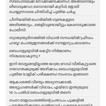
സീലിംഗിലേക്ക് നോക്കിക്കിടക്കണം!’; അങ്ങനെയും
ലീവെടുക്കാം!; വൈറലായി കുറിപ്പ്; ജോലി
ചെയ്യുന്നവരെ ചിന്തിപ്പിച്ച് പുതിയ ചർച്ച
പീനിയയിൽ ലഹരിയിൽ ഗുണ്ടകളുടെ
അഴിഞ്ഞാട്ടം: , തെളിവുണ്ടായിട്ടും കേസെടുക്കാതെ
പോലീസ്!
സ്വാതന്ത്ര്യദിനത്തിൽ വിധാൻ സൗധയിൽ ‘ഫ്രീഡം
ഹബ്ബ’: പൊതുജനങ്ങൾക്ക് സൗജന്യ പ്രവേശനം
ബെംഗളൂരുവിൽ കെട്ടിട നിർമ്മാണം
നിശ്ചലമാകുന്നു ?
ഇനി തടസ്സങ്ങളില്ലാത്ത യാത്ര; റോഡ് വീതികൂട്ടാതെ
ഗതാഗതക്കുരുക്ക് അഴിക്കാം; ബെംഗളൂരുവിൽ
പുതിയ ‘മാജിക്’ പരീക്ഷണം! സംഭവം ഇങ്ങനെ
ആകാശത്ത് വീണ്ടും അഭ്യാസക്കടൽ;
അഭ്യൂഹങ്ങൾക്ക് വിരാമം, എയ്റോ ഇന്ത്യയുടെ
16-ാം പതിപ്പ് ബെംഗളൂരുവിൽ തന്നെ
ഗംഗാ രാജവംശത്തിന്റെ പ്രതാപം പൂക്കളിൽ
പുനർജനിക്കുന്നു: ലാൽബാഗ് പുഷ്പമേള ഓഗസ്റ്റ് 6