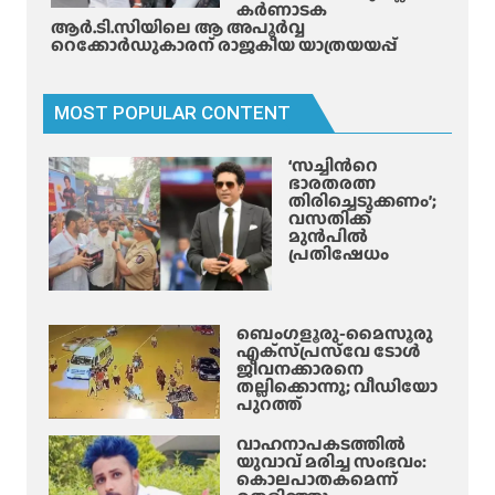
കർണാടക
ആർ.ടി.സിയിലെ ആ അപൂർവ്വ
റെക്കോർഡുകാരന് രാജകീയ യാത്രയയപ്പ്
MOST POPULAR CONTENT
‘സച്ചിന്‍റെ
ഭാരതരത്ന
തിരിച്ചെടുക്കണം’;
വസതിക്ക്
മുൻപിൽ
പ്രതിഷേധം
ബെംഗളൂരു-മൈസൂരു
എക്‌സ്‌പ്രസ്‌വേ ടോൾ
ജീവനക്കാരനെ
തല്ലിക്കൊന്നു; വീഡിയോ
പുറത്ത്
വാഹനാപകടത്തിൽ
യുവാവ് മരിച്ച സംഭവം:
കൊലപാതകമെന്ന്