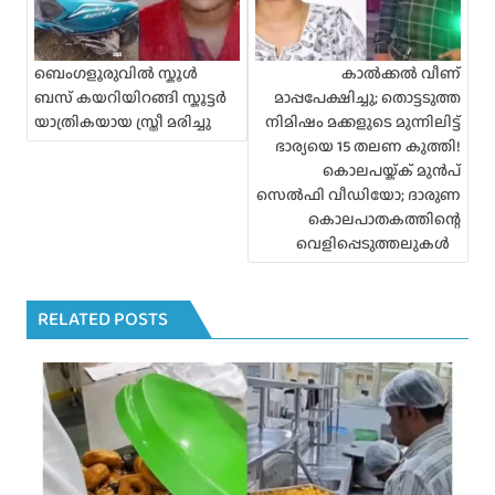
n
a
v
i
ബെംഗളൂരുവിൽ സ്കൂൾ
കാൽക്കൽ വീണ്
g
ബസ് കയറിയിറങ്ങി സ്കൂട്ടർ
മാപ്പപേക്ഷിച്ചു; തൊട്ടടുത്ത
a
യാത്രികയായ സ്ത്രീ മരിച്ചു
നിമിഷം മക്കളുടെ മുന്നിലിട്ട്
t
ഭാര്യയെ 15 തലണ കുത്തി!
i
കൊലപയ്ക്ക് മുൻപ്
o
സെൽഫി വീഡിയോ; ദാരുണ
n
കൊലപാതകത്തിന്റെ
വെളിപ്പെടുത്തലുകൾ
RELATED POSTS