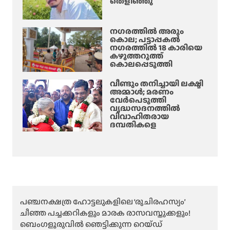
തെളിഞ്ഞു
നഗരത്തിൽ അരും
കൊല; പട്ടാപ്പകൽ
നഗരത്തിൽ 18 കാരിയെ
കഴുത്തറുത്ത്
കൊലപ്പെടുത്തി
വീണ്ടും തനിച്ചായി ലക്ഷ്മി
അമ്മാള്‍; മരണം
വേർപെടുത്തി
വൃദ്ധസദനത്തില്‍
വിവാഹിതരായ
ദമ്പതികളെ
പഞ്ചനക്ഷത്ര ഹോട്ടലുകളിലെ ‘രുചിരഹസ്യം’
ചീഞ്ഞ പച്ചക്കറികളും മാരക രാസവസ്തുക്കളും!
ബെംഗളൂരുവിൽ ഞെട്ടിക്കുന്ന റെയ്ഡ്