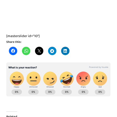
[masterslider id="10"]
Share this:
Related