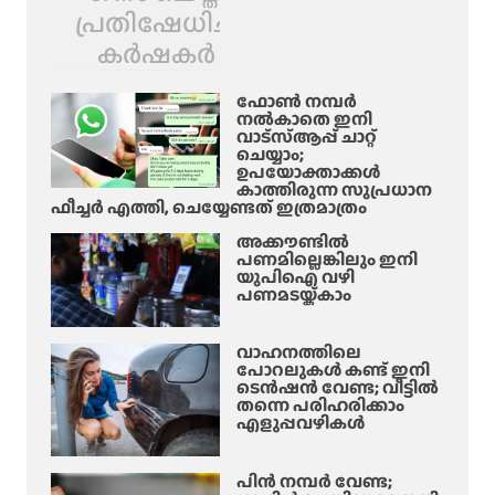
പ്രതിഷേധിച്ച്
കർഷകർ
ഫോൺ നമ്പർ
നൽകാതെ ഇനി
വാട്‌സ്ആപ്പ് ചാറ്റ്
ചെയ്യാം;
ഉപയോക്താക്കൾ
കാത്തിരുന്ന സുപ്രധാന
ഫീച്ചർ എത്തി, ചെയ്യേണ്ടത് ഇത്രമാത്രം
അക്കൗണ്ടിൽ
പണമില്ലെങ്കിലും ഇനി
യുപിഐ വഴി
പണമടയ്ക്കാം
വാഹനത്തിലെ
പോറലുകൾ കണ്ട് ഇനി
ടെൻഷൻ വേണ്ട; വീട്ടിൽ
തന്നെ പരിഹരിക്കാം
എളുപ്പവഴികൾ
പിൻ നമ്പർ വേണ്ട;