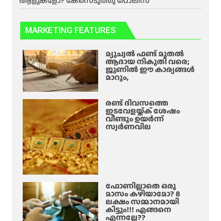
ആളുകളോ? കേസെടുത്തു പോലീസ്
MARKETING FEATURES
മ്യൂച്വൽ ഫണ്ട് മുതൽ
ആദായ നികുതി വരെ;
ജൂണിൽ ഈ കാര്യങ്ങൾ
മാറും,
രണ്ട് ദിവസത്തെ
ഇടവേളയ്ക്ക് ശേഷം
വീണ്ടും ഉയർന്ന്
സ്വർണവില
ഫോണില്ലാതെ ഒരു
മാസം കഴിയാമോ? 8
ലക്ഷം സമ്മാനമായി
കിട്ടും!!! എങ്ങനെ
എന്നല്ലേ??