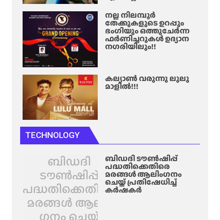
നല്ല നിലമ്പൂർ
തേക്കുകളുടെ ഉറപ്പും
ഭംഗിയും ഒത്തുചേർന്ന
ഫർണിച്ചറുകൾ ഉദ്യാന
നഗരിയിലും!!
കല്യാൺ വരുന്നു ലുലു
മാളിൽ!!!
TECHNOLOGY
ബിഡദി
ബിഡദി ടൗൺഷിപ്പ്
പദ്ധതിക്കെതിരെ
ടൗൺഷിപ്പ്
മരങ്ങൾ ആലിം​ഗനം
ചെയ്ത് പ്രതിഷേധിച്ച്
പദ്ധതിക്കെതിരെ
കർഷകർ
മരങ്ങൾ ആലിം​
ഗനം ചെയ്ത്