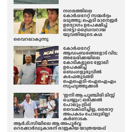
നഗരത്തിലെ
കോർപ്പറേറ്റ് സമ്മർദ്ദം
മടുത്തു; ഐടി മാനേജർ
ഉദ്യോഗം ഉപേക്ഷിച്ച്
ഓട്ടോ ഡ്രൈവറായ
യുവതിയുടെ കഥ
വൈറലാകുന്നു
കോർപ്പറേറ്റ്
ആഡംബരങ്ങളോട് വിട;
അമേരിക്കയിലെ
കോടികളുടെ ജോലി
ഉപേക്ഷിച്ച്
ബെംഗളൂരുവിൽ
കഫേതുടങ്ങി
ഐഐടി-ഐഐഎം
സുഹൃത്തുക്കൾ
‘ഇനി ആ പുഞ്ചിരി മിസ്സ്
ചെയ്യും’; ഒരിക്കൽ
പോലും ട്രിപ്പ്
വൈകിപ്പിച്ചില്ല, ഒരൊറ്റ
അപകടം പോലുമില്ല!
കർണാടക
ആർ.ടി.സിയിലെ ആ അപൂർവ്വ
റെക്കോർഡുകാരന് രാജകീയ യാത്രയയപ്പ്