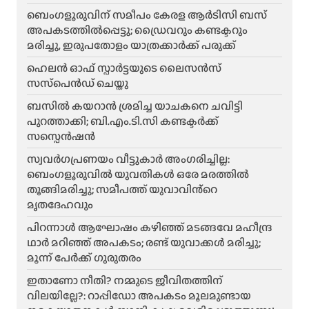
ബെംഗളൂരുവിന് സമീപം കേരള ആർടിസി ബസ്
അപകടത്തിൽപ്പെട്ടു; ഡ്രൈവറും കണ്ടക്ടറും
മരിച്ചു, ഇരുപതോളം യാത്രക്കാർക്ക് പരുക്ക്
ഹെലന്‍ ഓഫ് സ്പാര്‍ട്ടയുടെ ലൈസന്‍സ്
സസ്‌പെന്‍ഡ് ചെയ്തു
ബസിൽ കയറാൻ ശ്രമിച്ച യാചകനെ ചവിട്ടി
പുറത്താക്കി; ബി.എം.ടി.സി കണ്ടക്ടർക്ക്
സസ്പെൻഷൻ
സ്വവർഗപ്രണയം വീട്ടുകാർ അംഗരിച്ചില്ല:
ബെംഗളൂരുവിൽ യുവതികൾ ഒരേ മരത്തിൽ
തൂങ്ങിമരിച്ചു; സമീപത്ത് യുവാവിൻ്റെ
മൃതദേഹവും
പിറന്നാൾ ആഘോഷം കഴിഞ്ഞ് മടങ്ങവേ മഹീന്ദ്ര
ഥാർ മറിഞ്ഞ് അപകടം; രണ്ട് യുവാക്കൾ മരിച്ചു;
മൂന്ന് പേർക്ക് ഗുരുതരം
ഇതാണോ നീതി? നമ്മുടെ ജീവിതത്തിന്
വിലയില്ലേ?: റാപ്പിഡോ അപകടം മൂലമുണ്ടായ