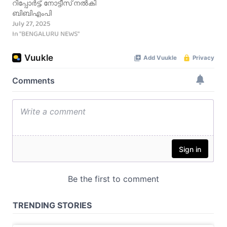
റിപ്പോർട്ട്; നോട്ടീസ് നൽകി
ബിബിഎംപി
July 27, 2025
In "BENGALURU NEWS"