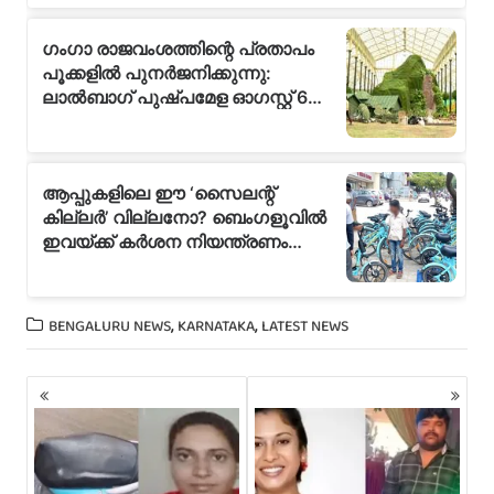
,
,
BENGALURU NEWS
KARNATAKA
LATEST NEWS
P
o
s
t
s