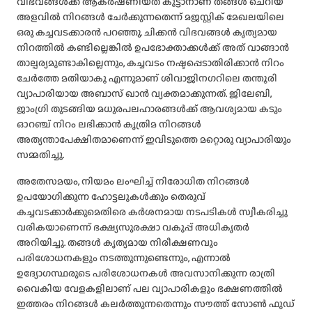
വിഭവങ്ങൾക്ക് ആകർഷണീയത കൂട്ടാനാണ് തങ്ങൾ ചെറിയ
അളവിൽ നിറങ്ങൾ ചേർക്കുന്നതെന്ന് മജസ്റ്റിക് മേഖലയിലെ
ഒരു കച്ചവടക്കാരൻ പറഞ്ഞു. ചിക്കൻ വിഭവങ്ങൾ കൃത്യമായ
നിറത്തിൽ കണ്ടില്ലെങ്കിൽ ഉപഭോക്താക്കൾക്ക് അത് വാങ്ങാൻ
താല്പര്യമുണ്ടാകില്ലെന്നും, കച്ചവടം നഷ്ടപ്പെടാതിരിക്കാൻ നിറം
ചേർത്തേ മതിയാകൂ എന്നുമാണ് ശിവാജിനഗറിലെ തന്തൂരി
വ്യാപാരിയായ അബാസ് ഖാൻ വ്യക്തമാക്കുന്നത്. ജിലേബി,
ജാംഗ്രി തുടങ്ങിയ മധുരപലഹാരങ്ങൾക്ക് ആവശ്യമായ കടും
ഓറഞ്ച് നിറം ലഭിക്കാൻ കൃത്രിമ നിറങ്ങൾ
അത്യന്താപേക്ഷിതമാണെന്ന് ഇവിടുത്തെ മറ്റൊരു വ്യാപാരിയും
സമ്മതിച്ചു.
അതേസമയം, നിയമം ലംഘിച്ച് നിരോധിത നിറങ്ങൾ
ഉപയോഗിക്കുന്ന ഹോട്ടലുകൾക്കും തെരുവ്
കച്ചവടക്കാർക്കുമെതിരെ കർശനമായ നടപടികൾ സ്വീകരിച്ചു
വരികയാണെന്ന് ഭക്ഷ്യസുരക്ഷാ വകുപ്പ് അധികൃതർ
അറിയിച്ചു. തങ്ങൾ കൃത്യമായ നിരീക്ഷണവും
പരിശോധനകളും നടത്തുന്നുണ്ടെന്നും, എന്നാൽ
ഉദ്യോഗസ്ഥരുടെ പരിശോധനകൾ അവസാനിക്കുന്ന രാത്രി
വൈകിയ വേളകളിലാണ് പല വ്യാപാരികളും ഭക്ഷണത്തിൽ
ഇത്തരം നിറങ്ങൾ കലർത്തുന്നതെന്നും സൗത്ത് സോൺ ഫുഡ്