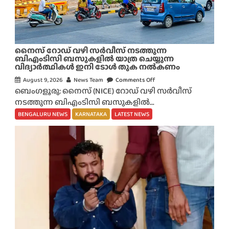
ർ
ക്കെ
തി
രെ
നൈസ് റോഡ് വഴി സർവീസ് നടത്തുന്ന
ബെം
ബിഎംടിസി ബസുകളിൽ യാത്ര ചെയ്യുന്ന
വിദ്യാർത്ഥികൾ ഇനി ടോൾ തുക നൽകണം
ഗ
ളൂ
August 9, 2026
News Team
Comments Off
o
രു
ബെംഗളൂരു: നൈസ് (NICE) റോഡ് വഴി സർവീസ്
n
വി
നടത്തുന്ന ബിഎംടിസി ബസുകളിൽ...
നൈ
ൽ
സ്
BENGALURU NEWS
KARNATAKA
LATEST NEWS
‘
റോ
ഓ
ഡ്
പ്പ
വ
റേ
ഴി
ഷ
സ
ൻ
ർ
മു
വീ
ക്ത
സ്
’
ന
;
ട