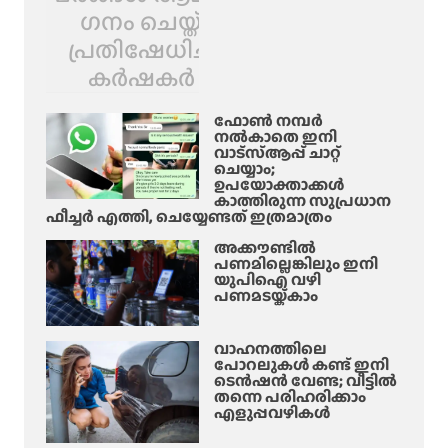
ഗനം ചെയ്ത്
പ്രതിഷേധിച്ച്
കർഷകർ
ഫോൺ നമ്പർ
നൽകാതെ ഇനി
വാട്‌സ്ആപ്പ് ചാറ്റ്
ചെയ്യാം;
ഉപയോക്താക്കൾ
കാത്തിരുന്ന സുപ്രധാന
ഫീച്ചർ എത്തി, ചെയ്യേണ്ടത് ഇത്രമാത്രം
അക്കൗണ്ടിൽ
പണമില്ലെങ്കിലും ഇനി
യുപിഐ വഴി
പണമടയ്ക്കാം
വാഹനത്തിലെ
പോറലുകൾ കണ്ട് ഇനി
ടെൻഷൻ വേണ്ട; വീട്ടിൽ
തന്നെ പരിഹരിക്കാം
എളുപ്പവഴികൾ