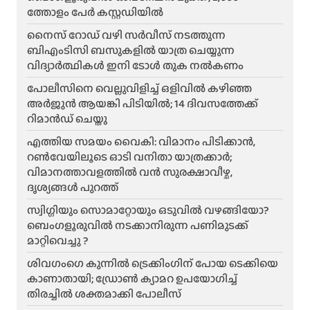
ത്തോളം പേർ കസ്റ്റഡിയിൽ
നൈസ് റോഡ് വഴി സർവീസ് നടത്തുന്ന
ബിഎംടിസി ബസുകളിൽ യാത്ര ചെയ്യുന്ന
വിദ്യാർത്ഥികൾ ഇനി ടോൾ തുക നൽകണം
പോലീസിനെ വെല്ലുവിളിച്ച് ഒളിവിൽ കഴിഞ്ഞ
അർജുൻ ആയങ്കി പിടിയിൽ; 14 ദിവസത്തേക്ക്
റിമാൻഡ് ചെയ്തു
എത്തിയ സമയം വൈകി: വിമാനം പിടിക്കാൻ,
റൺവേയിലൂടെ ഓടി വനിതാ യാത്രക്കാർ;
വിമാനത്താവളത്തിൽ വൻ സുരക്ഷാവീഴ്ച,
ദൃശ്യങ്ങൾ പുറത്ത്
സ്വിഗ്ഗിയും സൊമാറ്റോയും ഒടുവിൽ വഴങ്ങിയോ?
ബെംഗളൂരുവിൽ നടക്കാനിരുന്ന പണിമുടക്ക്
മാറ്റിവെച്ചു ?
ശിവഗംഗെ കുന്നിൽ ട്രെക്കിംഗിന് പോയ ടെക്കിയെ
കാണാതായി; ഡ്രോൺ ക്യാമറ ഉപയോഗിച്ച്
തിരച്ചിൽ ശക്തമാക്കി പോലീസ്