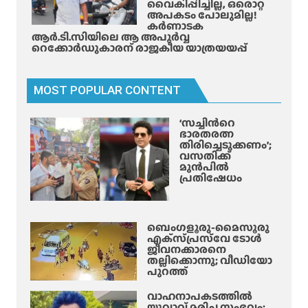
വൈകിപ്പിച്ചില്ല, ഒരൊറ്റ
റി
അപകടം പോലുമില്ല!
മാ
കർണാടക
ൻ
ആർ.ടി.സിയിലെ ആ അപൂർവ്വ
റെക്കോർഡുകാരന് രാജകീയ യാത്രയയപ്പ്
ഡ്
ചെ
യ്തു
MOST POPULAR CONTENT
‘സച്ചിന്‍റെ
ഭാരതരത്ന
തിരിച്ചെടുക്കണം’;
വസതിക്ക്
മുൻപിൽ
പ്രതിഷേധം
ബെംഗളൂരു-മൈസൂരു
എക്‌സ്‌പ്രസ്‌വേ ടോൾ
ജീവനക്കാരനെ
തല്ലിക്കൊന്നു; വീഡിയോ
പുറത്ത്
വാഹനാപകടത്തിൽ
യുവാവ് മരിച്ച സംഭവം: