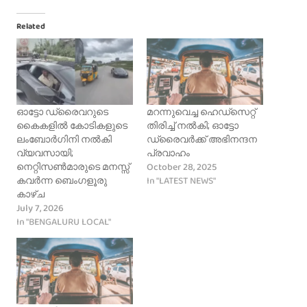
Related
ഓട്ടോ ഡ്രൈവറുടെ
മറന്നുവെച്ച ഹെഡ്സെറ്റ്
കൈകളിൽ കോടികളുടെ
തിരിച്ച് നൽകി; ഓട്ടോ
ലംബോർഗിനി നൽകി
ഡ്രൈവർക്ക് അഭിനന്ദന
വ്യവസായി;
പ്രവാഹം
October 28, 2025
നെറ്റിസൺമാരുടെ മനസ്സ്
In "LATEST NEWS"
കവർന്ന ബെംഗളൂരു
കാഴ്ച
July 7, 2026
In "BENGALURU LOCAL"