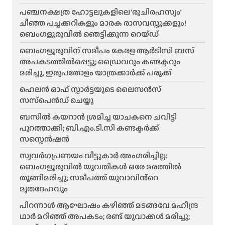
പഞ്ചനക്ഷത്ര ഹോട്ടലുകളിലെ ‘രുചിരഹസ്യം’
ചീഞ്ഞ പച്ചക്കറികളും മാരക രാസവസ്തുക്കളും!
ബെംഗളൂരുവിൽ ഞെട്ടിക്കുന്ന റെയ്ഡ്
ബെംഗളൂരുവിന് സമീപം കേരള ആർടിസി ബസ്
അപകടത്തിൽപ്പെട്ടു; ഡ്രൈവറും കണ്ടക്ടറും
മരിച്ചു, ഇരുപതോളം യാത്രക്കാർക്ക് പരുക്ക്
ഹെലന്‍ ഓഫ് സ്പാര്‍ട്ടയുടെ ലൈസന്‍സ്
സസ്‌പെന്‍ഡ് ചെയ്തു
ബസിൽ കയറാൻ ശ്രമിച്ച യാചകനെ ചവിട്ടി
പുറത്താക്കി; ബി.എം.ടി.സി കണ്ടക്ടർക്ക്
സസ്പെൻഷൻ
സ്വവർഗപ്രണയം വീട്ടുകാർ അംഗരിച്ചില്ല:
ബെംഗളൂരുവിൽ യുവതികൾ ഒരേ മരത്തിൽ
തൂങ്ങിമരിച്ചു; സമീപത്ത് യുവാവിൻ്റെ
മൃതദേഹവും
പിറന്നാൾ ആഘോഷം കഴിഞ്ഞ് മടങ്ങവേ മഹീന്ദ്ര
ഥാർ മറിഞ്ഞ് അപകടം; രണ്ട് യുവാക്കൾ മരിച്ചു;