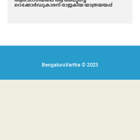
റെക്കോർഡുകാരന് രാജകീയ യാത്രയയപ്പ്
BengaluruVartha © 2023