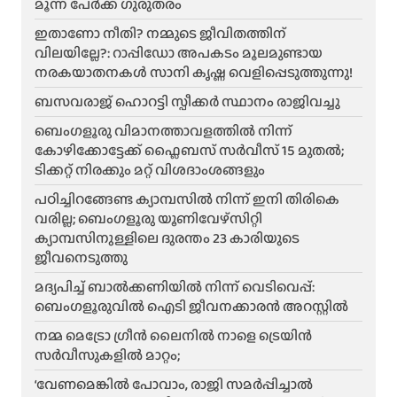
മൂന്ന് പേർക്ക് ഗുരുതരം
ഇതാണോ നീതി? നമ്മുടെ ജീവിതത്തിന്
വിലയില്ലേ?: റാപ്പിഡോ അപകടം മൂലമുണ്ടായ
നരകയാതനകൾ സാനി കൃഷ്ണ വെളിപ്പെടുത്തുന്നു!
ബസവരാജ് ഹൊറട്ടി സ്പീക്കർ സ്ഥാനം രാജിവച്ചു
ബെംഗളൂരു വിമാനത്താവളത്തിൽ നിന്ന്
കോഴിക്കോട്ടേക്ക് ഫ്ലൈബസ് സർവീസ് 15 മുതൽ;
ടിക്കറ്റ് നിരക്കും മറ്റ് വിശദാംശങ്ങളും
പഠിച്ചിറങ്ങേണ്ട ക്യാമ്പസിൽ നിന്ന് ഇനി തിരികെ
വരില്ല; ബെംഗളൂരു യൂണിവേഴ്സിറ്റി
ക്യാമ്പസിനുള്ളിലെ ദുരന്തം 23 കാരിയുടെ
ജീവനെടുത്തു
മദ്യപിച്ച് ബാൽക്കണിയിൽ നിന്ന് വെടിവെപ്പ്:
ബെംഗളൂരുവിൽ ഐടി ജീവനക്കാരൻ അറസ്റ്റിൽ
നമ്മ മെട്രോ ഗ്രീൻ ലൈനിൽ നാളെ ട്രെയിൻ
സർവീസുകളിൽ മാറ്റം;
‘വേണമെങ്കിൽ പോവാം, രാജി സമർപ്പിച്ചാൽ