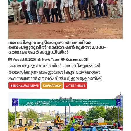
അനധികൃത കുടിയേറ്റക്കാർക്കെതിരെ
ബെംഗളൂരുവിൽ ‘ഓപ്പറേഷൻ മുക്ത’; 2,000-
ത്തോളം പേർ കസ്റ്റഡിയിൽ
August 9, 2026
News Team
Comments Off
o
ബെംഗളൂരു: നഗരത്തിൽ അനധികൃതമായി
n
താമസിക്കുന്ന ബംഗ്ലാദേശി കുടിയേറ്റക്കാരെ
അ
കണ്ടെത്താൻ വൈറ്റ്ഫീൽഡ്, ഇലക്ട്രോണിക്...
ന
ധി
BENGALURU NEWS
KARNATAKA
LATEST NEWS
കൃ
ത
കു
ടി
യേ
റ്റ
ക്കാ