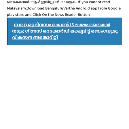
മൊബൈൽ ആപ്പ് ഇൻസ്റ്റാൾ ചെയ്യുക. If you cannot read
Malayalam,Download BengaluruVartha Android app from Google
play store and Click On the News Reader Button.
നാളെ ഒറ്റദിവസം കൊണ്ട് 15 ലക്ഷം തൈകൾ
നടും; ഗിന്നസ് റെക്കോർഡ് ലക്ഷ്യമിട്ട് ബെംഗളൂരു
വികസന അതോറിറ്റി