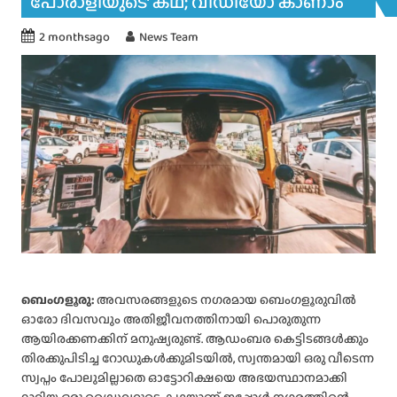
പോരാളിയുടെ’ കഥ; വീഡിയോ കാണാം
2 monthsago
News Team
ബെംഗളൂരു:
അവസരങ്ങളുടെ നഗരമായ ബെംഗളൂരുവിൽ
ഓരോ ദിവസവും അതിജീവനത്തിനായി പൊരുതുന്ന
ആയിരക്കണക്കിന് മനുഷ്യരുണ്ട്. ആഡംബര കെട്ടിടങ്ങൾക്കും
തിരക്കുപിടിച്ച റോഡുകൾക്കുമിടയിൽ, സ്വന്തമായി ഒരു വീടെന്ന
സ്വപ്നം പോലുമില്ലാതെ ഓട്ടോറിക്ഷയെ അഭയസ്ഥാനമാക്കി