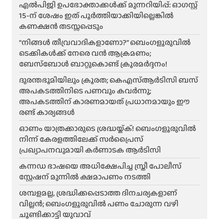
എൽപിജി ഉപഭോക്താക്കൾക്ക് മുന്നറിയിപ്പ്: ഓഗസ്റ്റ്
15-ന് ശേഷം ഇത് പൂർത്തിയാക്കിയില്ലെങ്കിൽ
കണക്ഷൻ തടസ്സപ്പെടും
“നിങ്ങൾ തീവ്രവാദികളാണോ?” ബെംഗളൂരുവിൽ
ടെക്കികൾക്ക് നേരെ വൻ ആക്രമണം;
ബേസ്ബോൾ ബാറ്റുകൊണ്ട് ക്രൂരമർദ്ദനം!
ദുരന്തഭൂമിയിലും ക്രൂരത; കെഎസ്ആർടിസി ബസ്
അപകടത്തിനിടെ പണവും കവർന്നു;
അപകടത്തിന് കാരണമായത് പ്രധാനമായും ഈ
രണ്ട് കാര്യങ്ങൾ
ഓണം യാത്രക്കാരുടെ ശ്രദ്ധയ്ക്ക്! ബെംഗളൂരുവിൽ
നിന്ന് കേരളത്തിലേക്ക് സർപ്രൈസ്
പ്രഖ്യാപനവുമായി കർണാടക ആർടിസി
കന്നഡ ഭാഷയെ അധിക്ഷേപിച്ച സ്ത്രീ പോലീസ്
സ്റ്റേഷന് മുന്നിൽ ക്ഷമാപണം നടത്തി
ശമ്പളമല്ല, ശ്രദ്ധിക്കപ്പെടാത്ത ദിനചര്യകളാണ്
വില്ലൻ; ബെംഗളൂരുവിൽ പണം ചോരുന്ന വഴി
ചൂണ്ടിക്കാട്ടി യുവാവ്