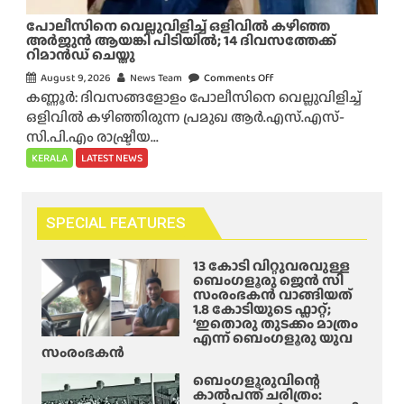
2
ത്തു
പോലീസിനെ വെല്ലുവിളിച്ച് ഒളിവിൽ കഴിഞ്ഞ
,
ന്ന
അർജുൻ ആയങ്കി പിടിയിൽ; 14 ദിവസത്തേക്ക്
0
റിമാൻഡ് ചെയ്തു
ബി
0
എം
August 9, 2026
News Team
Comments Off
o
0
ടി
കണ്ണൂർ: ദിവസങ്ങളോളം പോലീസിനെ വെല്ലുവിളിച്ച്
n
-
സി
ഒളിവിൽ കഴിഞ്ഞിരുന്ന പ്രമുഖ ആർ.എസ്.എസ്-
പോ
ത്തോ
ബ
സി.പി.എം രാഷ്ട്രീയ...
ലീ
ളം
സു
സി
KERALA
LATEST NEWS
പേ
ക
നെ
ർ
ളി
വെ
ക
ൽ
ല്ലു
SPECIAL FEATURES
സ്റ്റ
യാ
വി
ഡി
ത്ര
ളി
13 കോടി വിറ്റുവരവുള്ള
യി
ചെ
ച്ച്
ബെംഗളൂരു ജെൻ സി
ൽ
യ്യു
സംരംഭകൻ വാങ്ങിയത്
ഒ
1.8 കോടിയുടെ ഫ്ലാറ്റ്;
ന്ന
ളി
‘ഇതൊരു തുടക്കം മാത്രം
വി
എന്ന് ബെംഗളൂരു യുവ
വി
സംരംഭകൻ
ദ്യാ
ൽ
ർ
ക
ബെംഗളൂരുവിന്റെ
ത്ഥി
കാൽപന്ത് ചരിത്രം:
ഴി