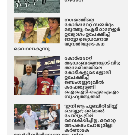
നഗരത്തിലെ
കോർപ്പറേറ്റ് സമ്മർദ്ദം
മടുത്തു; ഐടി മാനേജർ
ഉദ്യോഗം ഉപേക്ഷിച്ച്
ഓട്ടോ ഡ്രൈവറായ
യുവതിയുടെ കഥ
വൈറലാകുന്നു
കോർപ്പറേറ്റ്
ആഡംബരങ്ങളോട് വിട;
അമേരിക്കയിലെ
കോടികളുടെ ജോലി
ഉപേക്ഷിച്ച്
ബെംഗളൂരുവിൽ
കഫേതുടങ്ങി
ഐഐടി-ഐഐഎം
സുഹൃത്തുക്കൾ
‘ഇനി ആ പുഞ്ചിരി മിസ്സ്
ചെയ്യും’; ഒരിക്കൽ
പോലും ട്രിപ്പ്
വൈകിപ്പിച്ചില്ല, ഒരൊറ്റ
അപകടം പോലുമില്ല!
കർണാടക
ആർ.ടി.സിയിലെ ആ അപൂർവ്വ