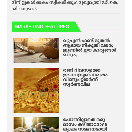
മിനിറ്റുകൾക്കകം സ്വീകരിക്കും’; മുഖ്യമന്ത്രി ഡി.കെ.
ശിവകുമാർ
MARKETING FEATURES
മ്യൂച്വൽ ഫണ്ട് മുതൽ
ആദായ നികുതി വരെ;
ജൂണിൽ ഈ കാര്യങ്ങൾ
മാറും,
രണ്ട് ദിവസത്തെ
ഇടവേളയ്ക്ക് ശേഷം
വീണ്ടും ഉയർന്ന്
സ്വർണവില
ഫോണില്ലാതെ ഒരു
മാസം കഴിയാമോ? 8
ലക്ഷം സമ്മാനമായി