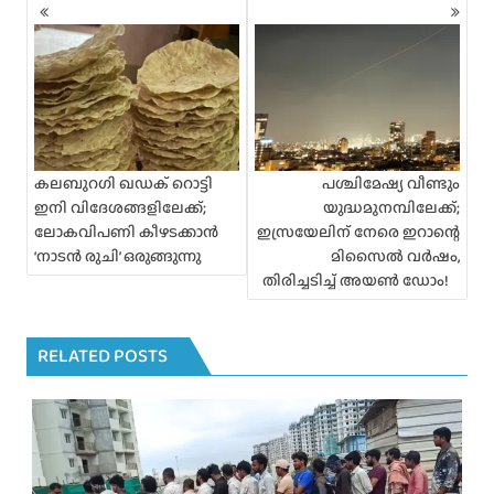
P
o
s
t
s
n
a
v
i
കലബുറഗി ഖഡക് റൊട്ടി
പശ്ചിമേഷ്യ വീണ്ടും
g
ഇനി വിദേശങ്ങളിലേക്ക്;
യുദ്ധമുനമ്പിലേക്ക്;
a
ലോകവിപണി കീഴടക്കാൻ
ഇസ്രയേലിന് നേരെ ഇറാന്റെ
t
‘നാടൻ രുചി’ ഒരുങ്ങുന്നു
മിസൈൽ വർഷം,
i
തിരിച്ചടിച്ച് അയൺ ഡോം!
o
n
RELATED POSTS