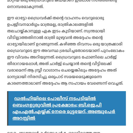
മാറ്റിയ ഒരു ഡ്രൈവറുടെ കഥയാണ് ഇപ്പോൾ നഗരത്തിന്റെ
നൊമ്പരമാകുന്നത്.
ഈ ഓട്ടോ ഡ്രൈവർക്ക് തന്റെ വാഹനം വെറുമൊരു
ഉപജീവനമാർഗ്ഗം മാത്രമല്ല, രാത്രികാലങ്ങളിൽ
തലചായ്ക്കാനുള്ള ഏക ഇടം കൂടിയാണ്. സ്വന്തമായി
വീടില്ലാത്തതിനാൽ രാത്രി മുഴുവൻ അദ്ദേഹം തന്റെ
ഓട്ടോയിലാണ് ഉറങ്ങുന്നത്. കഴിഞ്ഞ ദിവസം ഒരു യാത്രക്കാരി
ഡ്രൈവറുടെ ഈ അവസ്ഥ ശ്രദ്ധിച്ചതോടെയാണ് പുറംലോകം
ഈ വിവരം അറിയുന്നത്. ഡ്രൈവറുടെ ഫോണിലെ ചാർജ്
തീരാറായപ്പോൾ, അത് ചാർജ് ചെയ്യാൻ തന്റെ വീട്ടിലേക്ക്
വരാമെന്ന് ആ സ്ത്രീ വാഗ്ദാനം ചെയ്തെങ്കിലും അദ്ദേഹം അത്
മാന്യമായി നിരസിച്ചു. ഒരുപാട് സമയമെടുക്കുമെന്ന
കാരണത്താലാണ് അദ്ദേഹം ആ സഹായം വേണ്ടെന്ന് വെച്ചത്.
ഡൽഹിയിലെ പോലീസ് നടപടിയിൽ
ബെംഗളൂരുവിൽ പ്രക്ഷോഭം; ബി.ജെ.പി
എം.എൽ.എയ്ക്ക് നേരെ മുട്ടയേറ്, അഞ്ചുപേർ
അറസ്റ്റിൽ