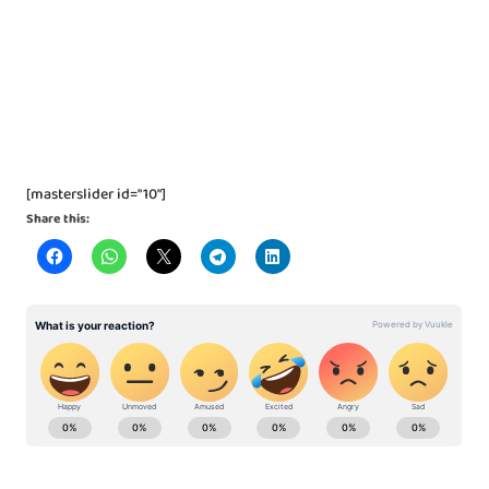
[masterslider id="10"]
Share this: