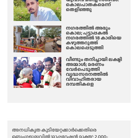
കൊലപാതകമെന്ന്
തെളിഞ്ഞു
നഗരത്തിൽ അരും
കൊല; പട്ടാപ്പകൽ
നഗരത്തിൽ 18 കാരിയെ
കഴുത്തറുത്ത്
കൊലപ്പെടുത്തി
വീണ്ടും തനിച്ചായി ലക്ഷ്മി
അമ്മാള്‍; മരണം
വേർപെടുത്തി
വൃദ്ധസദനത്തില്‍
വിവാഹിതരായ
ദമ്പതികളെ
അനധികൃത കുടിയേറ്റക്കാർക്കെതിരെ
ബെംഗളൂരുവിൽ ‘ഓപ്പറേഷൻ മുക്ത’; 2,000-