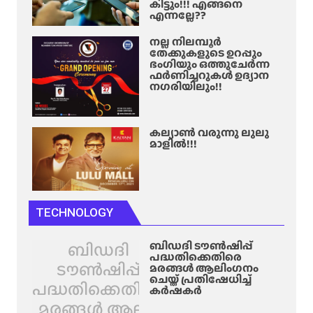
കിട്ടും!!! എങ്ങനെ
എന്നല്ലേ??
നല്ല നിലമ്പൂർ
തേക്കുകളുടെ ഉറപ്പും
ഭംഗിയും ഒത്തുചേർന്ന
ഫർണിച്ചറുകൾ ഉദ്യാന
നഗരിയിലും!!
കല്യാൺ വരുന്നു ലുലു
മാളിൽ!!!
TECHNOLOGY
ബിഡദി
ബിഡദി ടൗൺഷിപ്പ്
പദ്ധതിക്കെതിരെ
ടൗൺഷിപ്പ്
മരങ്ങൾ ആലിം​ഗനം
ചെയ്ത് പ്രതിഷേധിച്ച്
പദ്ധതിക്കെതിരെ
കർഷകർ
മരങ്ങൾ ആലിം​