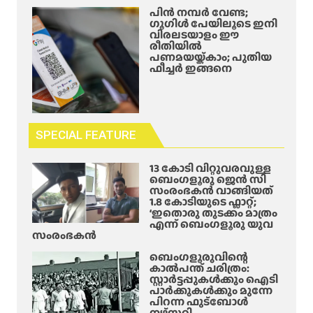
പിൻ നമ്പർ വേണ്ട;
ഗൂഗിൾ പേയിലൂടെ ഇനി
വിരലടയാളം ഈ
രീതിയിൽ
പണമയയ്ക്കാം; പുതിയ
ഫീച്ചർ ഇങ്ങനെ
SPECIAL FEATURE
13 കോടി വിറ്റുവരവുള്ള
ബെംഗളൂരു ജെൻ സി
സംരംഭകൻ വാങ്ങിയത്
1.8 കോടിയുടെ ഫ്ലാറ്റ്;
‘ഇതൊരു തുടക്കം മാത്രം
എന്ന് ബെംഗളൂരു യുവ
സംരംഭകൻ
ബെംഗളൂരുവിന്റെ
കാൽപന്ത് ചരിത്രം:
സ്റ്റാർട്ടപ്പുകൾക്കും ഐടി
പാർക്കുകൾക്കും മുന്നേ
പിറന്ന ഫുട്ബോൾ
നഴ്സറി