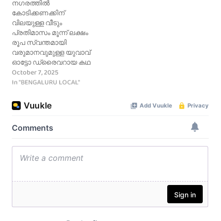
നഗരത്തിൽ
കോടിക്കണക്കിന്
വിലയുള്ള വീടും
പ്രതിമാസം മൂന്ന് ലക്ഷം
രൂപ സ്വന്തമായി
വരുമാനവുമുള്ള യുവാവ്
ഓട്ടോ ഡ്രൈവറായ കഥ
October 7, 2025
In "BENGALURU LOCAL"