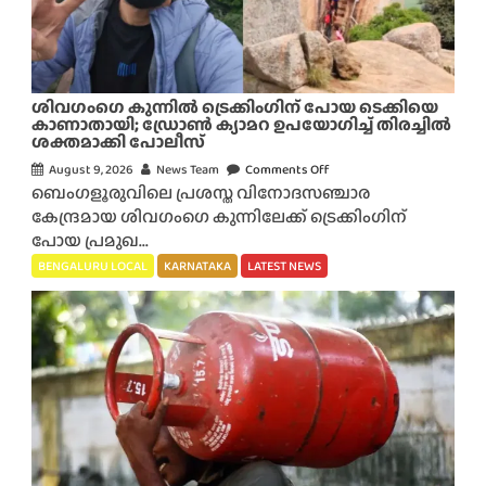
ശിവഗംഗെ കുന്നിൽ ട്രെക്കിംഗിന് പോയ ടെക്കിയെ
കാണാതായി; ഡ്രോൺ ക്യാമറ ഉപയോഗിച്ച് തിരച്ചിൽ
ശക്തമാക്കി പോലീസ്
August 9, 2026
News Team
Comments Off
o
ബെംഗളൂരുവിലെ പ്രശസ്ത വിനോദസഞ്ചാര
n
കേന്ദ്രമായ ശിവഗംഗെ കുന്നിലേക്ക് ട്രെക്കിംഗിന്
ശി
പോയ പ്രമുഖ...
വ
ഗം
BENGALURU LOCAL
KARNATAKA
LATEST NEWS
ഗെ
കു
ന്നി
ൽ
ട്രെ
ക്കിം
ഗി
ന്
പോ