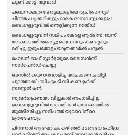
ചൂണ്ടിക്കാട്ടി യുവാവ്
പഞ്ചനക്ഷത്ര ഹോട്ടലുകളിലെ ‘രുചിരഹസ്യം’
ചീഞ്ഞ പച്ചക്കറികളും മാരക രാസവസ്തുക്കളും!
ബെംഗളൂരുവിൽ ഞെട്ടിക്കുന്ന റെയ്ഡ്
ബെംഗളൂരുവിന് സമീപം കേരള ആർടിസി ബസ്
അപകടത്തിൽപ്പെട്ടു; ഡ്രൈവറും കണ്ടക്ടറും
മരിച്ചു, ഇരുപതോളം യാത്രക്കാർക്ക് പരുക്ക്
ഹെലന്‍ ഓഫ് സ്പാര്‍ട്ടയുടെ ലൈസന്‍സ്
സസ്‌പെന്‍ഡ് ചെയ്തു
ബസിൽ കയറാൻ ശ്രമിച്ച യാചകനെ ചവിട്ടി
പുറത്താക്കി; ബി.എം.ടി.സി കണ്ടക്ടർക്ക്
സസ്പെൻഷൻ
സ്വവർഗപ്രണയം വീട്ടുകാർ അംഗരിച്ചില്ല:
ബെംഗളൂരുവിൽ യുവതികൾ ഒരേ മരത്തിൽ
തൂങ്ങിമരിച്ചു; സമീപത്ത് യുവാവിൻ്റെ
മൃതദേഹവും
പിറന്നാൾ ആഘോഷം കഴിഞ്ഞ് മടങ്ങവേ മഹീന്ദ്ര
ഥാർ മറിഞ്ഞ് അപകടം; രണ്ട് യുവാക്കൾ മരിച്ചു;