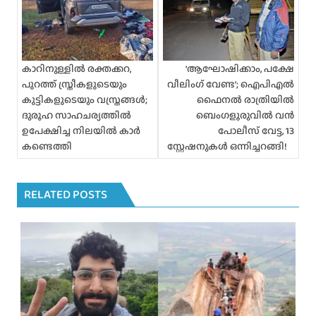
s
n
a
v
i
കാറിനുള്ളിൽ രക്തക്കറ,
‘ആഘോഷിക്കാം, പക്ഷേ
g
പുറത്ത് സ്ത്രീകളുടെയും
വീലിംഗ് വേണ്ട’; ഐപിഎൽ
a
കുട്ടികളുടെയും വസ്ത്രങ്ങൾ;
ഫൈനൽ രാത്രിയിൽ
t
ദുരൂഹ സാഹചര്യത്തിൽ
ബെംഗളൂരുവിൽ വൻ
i
ഉപേക്ഷിച്ച നിലയിൽ കാർ
പോലീസ് വേട്ട, 13
o
കണ്ടെത്തി
സ്റ്റേഷനുകൾ ഒന്നിച്ചറങ്ങി!
n
RELATED POSTS