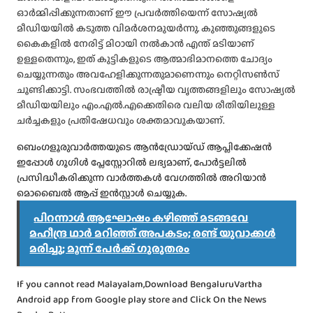
ഓർമ്മിപ്പിക്കുന്നതാണ് ഈ പ്രവർത്തിയെന്ന് സോഷ്യൽ
മീഡിയയിൽ കടുത്ത വിമർശനമുയർന്നു. കുഞ്ഞുങ്ങളുടെ
കൈകളിൽ നേരിട്ട് മിഠായി നൽകാൻ എന്ത് മടിയാണ്
ഉള്ളതെന്നും, ഇത് കുട്ടികളുടെ ആത്മാഭിമാനത്തെ ചോദ്യം
ചെയ്യുന്നതും അവഹേളിക്കുന്നതുമാണെന്നും നെറ്റിസൺസ്
ചൂണ്ടിക്കാട്ടി. സംഭവത്തിൽ രാഷ്ട്രീയ വൃത്തങ്ങളിലും സോഷ്യൽ
മീഡിയയിലും എം.എൽ.എക്കെതിരെ വലിയ രീതിയിലുള്ള
ചർച്ചകളും പ്രതിഷേധവും ശക്തമാവുകയാണ്.
ബെംഗളൂരുവാർത്തയുടെ ആൻഡ്രോയ്ഡ് ആപ്ലിക്കേഷൻ
ഇപ്പോൾ ഗൂഗിൾ പ്ലേസ്റ്റോറിൽ ലഭ്യമാണ്, പോർട്ടലിൽ
പ്രസിദ്ധീകരിക്കുന്ന വാർത്തകൾ വേഗത്തിൽ അറിയാൻ
മൊബൈൽ ആപ്പ് ഇൻസ്റ്റാൾ ചെയ്യുക.
പിറന്നാൾ ആഘോഷം കഴിഞ്ഞ് മടങ്ങവേ
മഹീന്ദ്ര ഥാർ മറിഞ്ഞ് അപകടം; രണ്ട് യുവാക്കൾ
മരിച്ചു; മൂന്ന് പേർക്ക് ഗുരുതരം
If you cannot read Malayalam,Download BengaluruVartha
Android app from Google play store and Click On the News