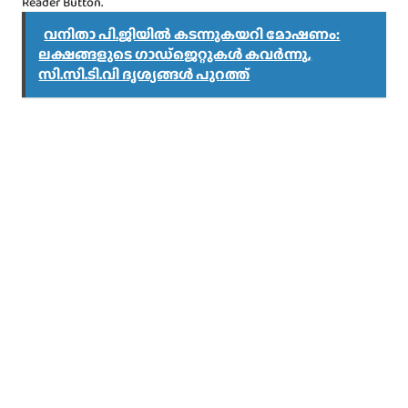
Reader Button.
വനിതാ പി.ജിയിൽ കടന്നുകയറി മോഷണം:
ലക്ഷങ്ങളുടെ ഗാഡ്‌ജെറ്റുകൾ കവർന്നു,
സി.സി.ടി.വി ദൃശ്യങ്ങൾ പുറത്ത്