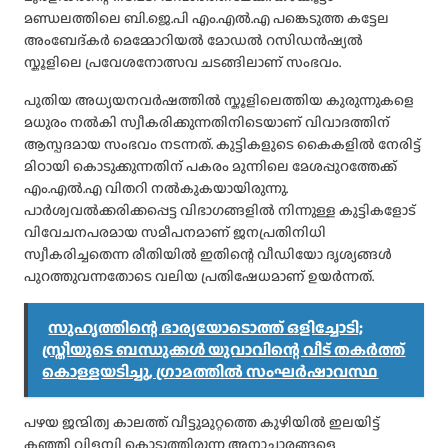
മണ്ഡലത്തിലെ ബി.ജെ.പി എം.എൽ.എ പങ്കെടുത്ത കട്ടേല
അംബേദ്കർ മെമ്മോറിയൽ മോഡൽ റസിഡൻഷ്യൽ
സ്കൂളിലെ പ്രവേശനോത്സവ ചടങ്ങിലാണ് സംഭവം.
പുതിയ അധ്യയനവർഷത്തിൽ സ്കൂളിലെത്തിയ കുരുന്നുകളെ
മധുരം നൽകി സ്വീകരിക്കുന്നതിനിടെയാണ് വിവാദത്തിന്
ആസ്പദമായ സംഭവം നടന്നത്. കുട്ടികളുടെ കൈകളിൽ നേരിട്ട്
മിഠായി കൊടുക്കുന്നതിന് പകരം മുന്നിലെ മേശപ്പുറത്തേക്ക്
എം.എൽ.എ വിതറി നൽകുകയായിരുന്നു.
പാർശ്വവൽക്കരിക്കപ്പെട്ട വിഭാഗങ്ങളിൽ നിന്നുള്ള കുട്ടികളോട്
വിവേചനപരമായ സമീപനമാണ് ജനപ്രതിനിധി
സ്വീകരിച്ചതെന്ന രീതിയിൽ ഇതിന്റെ വീഡിയോ ദൃശ്യങ്ങൾ
പുറത്തുവന്നതോടെ വലിയ പ്രതിഷേധമാണ് ഉയർന്നത്.
സുഹൃത്തിന്റെ ഭാര്യയോടൊത്ത് ഒളിച്ചോടി;
സ്ത്രീയുടെ ബന്ധുക്കൾ യുവാവിന്റെ വീട് തകർത്ത്
കൊള്ളയടിച്ചു, ഗ്രാമത്തിൽ സംഘർഷാവസ്ഥ
പഴയ ജന്മിത്വ കാലത്ത് വീട്ടുമുറ്റത്തെ കുഴിയിൽ ഇലയിട്ട്
കഞ്ഞി വിളമ്പി കൊടുത്തിരുന്ന അനാചാരങ്ങളെ