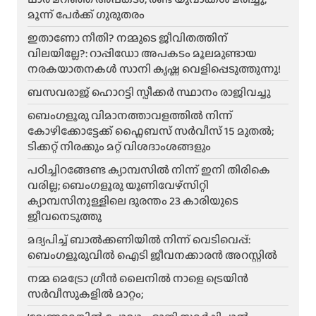
മൂന്ന് പേർക്ക് ഗുരുതരം
ഇതാണോ നീതി? നമ്മുടെ ജീവിതത്തിന്
വിലയില്ലേ?: റാപ്പിഡോ അപകടം മൂലമുണ്ടായ
നരകയാതനകൾ സാനി കൃഷ്ണ വെളിപ്പെടുത്തുന്നു!
ബസവരാജ് ഹൊറട്ടി സ്പീക്കർ സ്ഥാനം രാജിവച്ചു
ബെംഗളൂരു വിമാനത്താവളത്തിൽ നിന്ന്
കോഴിക്കോട്ടേക്ക് ഫ്ലൈബസ് സർവീസ് 15 മുതൽ;
ടിക്കറ്റ് നിരക്കും മറ്റ് വിശദാംശങ്ങളും
പഠിച്ചിറങ്ങേണ്ട ക്യാമ്പസിൽ നിന്ന് ഇനി തിരികെ
വരില്ല; ബെംഗളൂരു യൂണിവേഴ്സിറ്റി
ക്യാമ്പസിനുള്ളിലെ ദുരന്തം 23 കാരിയുടെ
ജീവനെടുത്തു
മദ്യപിച്ച് ബാൽക്കണിയിൽ നിന്ന് വെടിവെപ്പ്:
ബെംഗളൂരുവിൽ ഐടി ജീവനക്കാരൻ അറസ്റ്റിൽ
നമ്മ മെട്രോ ഗ്രീൻ ലൈനിൽ നാളെ ട്രെയിൻ
സർവീസുകളിൽ മാറ്റം;