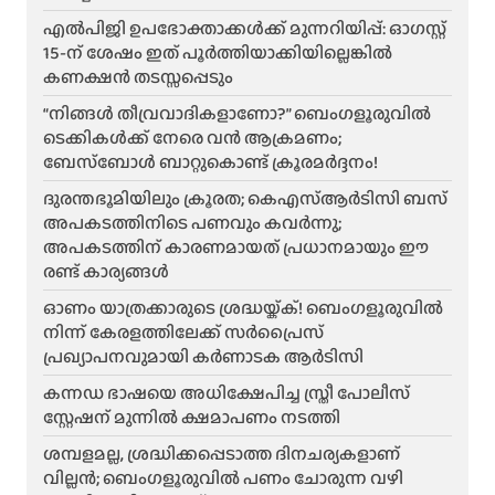
എൽപിജി ഉപഭോക്താക്കൾക്ക് മുന്നറിയിപ്പ്: ഓഗസ്റ്റ്
15-ന് ശേഷം ഇത് പൂർത്തിയാക്കിയില്ലെങ്കിൽ
കണക്ഷൻ തടസ്സപ്പെടും
“നിങ്ങൾ തീവ്രവാദികളാണോ?” ബെംഗളൂരുവിൽ
ടെക്കികൾക്ക് നേരെ വൻ ആക്രമണം;
ബേസ്ബോൾ ബാറ്റുകൊണ്ട് ക്രൂരമർദ്ദനം!
ദുരന്തഭൂമിയിലും ക്രൂരത; കെഎസ്ആർടിസി ബസ്
അപകടത്തിനിടെ പണവും കവർന്നു;
അപകടത്തിന് കാരണമായത് പ്രധാനമായും ഈ
രണ്ട് കാര്യങ്ങൾ
ഓണം യാത്രക്കാരുടെ ശ്രദ്ധയ്ക്ക്! ബെംഗളൂരുവിൽ
നിന്ന് കേരളത്തിലേക്ക് സർപ്രൈസ്
പ്രഖ്യാപനവുമായി കർണാടക ആർടിസി
കന്നഡ ഭാഷയെ അധിക്ഷേപിച്ച സ്ത്രീ പോലീസ്
സ്റ്റേഷന് മുന്നിൽ ക്ഷമാപണം നടത്തി
ശമ്പളമല്ല, ശ്രദ്ധിക്കപ്പെടാത്ത ദിനചര്യകളാണ്
വില്ലൻ; ബെംഗളൂരുവിൽ പണം ചോരുന്ന വഴി