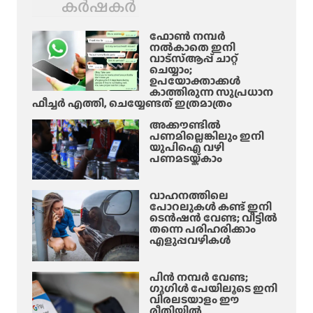
കർഷകർ
ഫോൺ നമ്പർ
നൽകാതെ ഇനി
വാട്‌സ്ആപ്പ് ചാറ്റ്
ചെയ്യാം;
ഉപയോക്താക്കൾ
കാത്തിരുന്ന സുപ്രധാന
ഫീച്ചർ എത്തി, ചെയ്യേണ്ടത് ഇത്രമാത്രം
അക്കൗണ്ടിൽ
പണമില്ലെങ്കിലും ഇനി
യുപിഐ വഴി
പണമടയ്ക്കാം
വാഹനത്തിലെ
പോറലുകൾ കണ്ട് ഇനി
ടെൻഷൻ വേണ്ട; വീട്ടിൽ
തന്നെ പരിഹരിക്കാം
എളുപ്പവഴികൾ
പിൻ നമ്പർ വേണ്ട;
ഗൂഗിൾ പേയിലൂടെ ഇനി
വിരലടയാളം ഈ
രീതിയിൽ