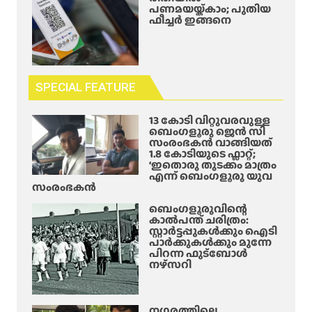
പണമയയ്ക്കാം; പുതിയ
ഫീച്ചർ ഇങ്ങനെ
SPECIAL FEATURE
13 കോടി വിറ്റുവരവുള്ള
ബെംഗളൂരു ജെൻ സി
സംരംഭകൻ വാങ്ങിയത്
1.8 കോടിയുടെ ഫ്ലാറ്റ്;
‘ഇതൊരു തുടക്കം മാത്രം
എന്ന് ബെംഗളൂരു യുവ
സംരംഭകൻ
ബെംഗളൂരുവിന്റെ
കാൽപന്ത് ചരിത്രം:
സ്റ്റാർട്ടപ്പുകൾക്കും ഐടി
പാർക്കുകൾക്കും മുന്നേ
പിറന്ന ഫുട്ബോൾ
നഴ്സറി
നഗരത്തിലെ