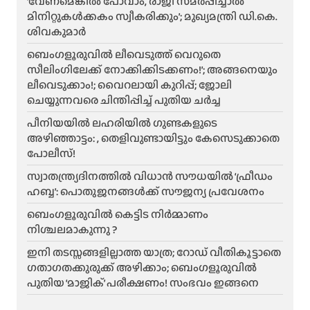
‘വേണമെങ്കിൽ പോവാം, രാജി സമർപ്പിച്ചാൽ
മിനിറ്റുകൾക്കകം സ്വീകരിക്കും’; മുഖ്യമന്ത്രി ഡി.കെ.
ശിവകുമാർ
ബെം​ഗളൂരുവിൽ ലീവെടുത്ത് വെറുതെ
സീലിംഗിലേക്ക് നോക്കിക്കിടക്കണം!’; അങ്ങനെയും
ലീവെടുക്കാം!; വൈറലായി കുറിപ്പ്; ജോലി
ചെയ്യുന്നവരെ ചിന്തിപ്പിച്ച് പുതിയ ചർച്ച
പീനിയയിൽ ലഹരിയിൽ ഗുണ്ടകളുടെ
അഴിഞ്ഞാട്ടം: , തെളിവുണ്ടായിട്ടും കേസെടുക്കാതെ
പോലീസ്!
സ്വാതന്ത്ര്യദിനത്തിൽ വിധാൻ സൗധയിൽ ‘ഫ്രീഡം
ഹബ്ബ’: പൊതുജനങ്ങൾക്ക് സൗജന്യ പ്രവേശനം
ബെംഗളൂരുവിൽ കെട്ടിട നിർമ്മാണം
നിശ്ചലമാകുന്നു ?
ഇനി തടസ്സങ്ങളില്ലാത്ത യാത്ര; റോഡ് വീതികൂട്ടാതെ
ഗതാഗതക്കുരുക്ക് അഴിക്കാം; ബെംഗളൂരുവിൽ
പുതിയ ‘മാജിക്’ പരീക്ഷണം! സംഭവം ഇങ്ങനെ