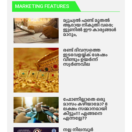
MARKETING FEATURES
മ്യൂച്വൽ ഫണ്ട് മുതൽ
ആദായ നികുതി വരെ;
ജൂണിൽ ഈ കാര്യങ്ങൾ
മാറും,
രണ്ട് ദിവസത്തെ
ഇടവേളയ്ക്ക് ശേഷം
വീണ്ടും ഉയർന്ന്
സ്വർണവില
ഫോണില്ലാതെ ഒരു
മാസം കഴിയാമോ? 8
ലക്ഷം സമ്മാനമായി
കിട്ടും!!! എങ്ങനെ
എന്നല്ലേ??
നല്ല നിലമ്പൂർ