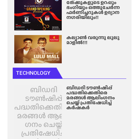
തേക്കുകളുടെ ഉറപ്പും
ഭംഗിയും ഒത്തുചേർന്ന
ഫർണിച്ചറുകൾ ഉദ്യാന
നഗരിയിലും!!
കല്യാൺ വരുന്നു ലുലു
മാളിൽ!!!
TECHNOLOGY
ബിഡദി
ബിഡദി ടൗൺഷിപ്പ്
പദ്ധതിക്കെതിരെ
ടൗൺഷിപ്പ്
മരങ്ങൾ ആലിം​ഗനം
ചെയ്ത് പ്രതിഷേധിച്ച്
പദ്ധതിക്കെതിരെ
കർഷകർ
മരങ്ങൾ ആലിം​
ഗനം ചെയ്ത്
പ്രതിഷേധിച്ച്