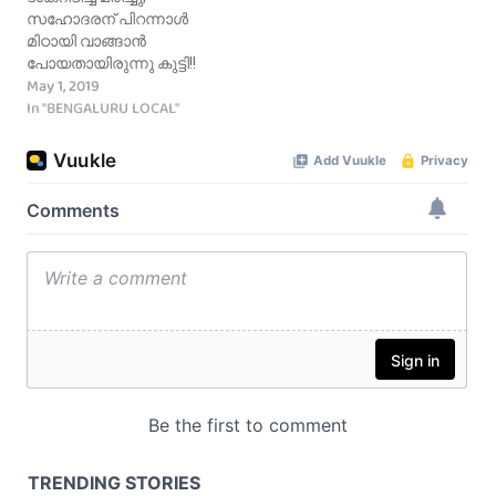
സഹോദരന് പിറന്നാൾ
മിഠായി വാങ്ങാന്‍
പോയതായിരുന്നു കുട്ടി!!
May 1, 2019
In "BENGALURU LOCAL"