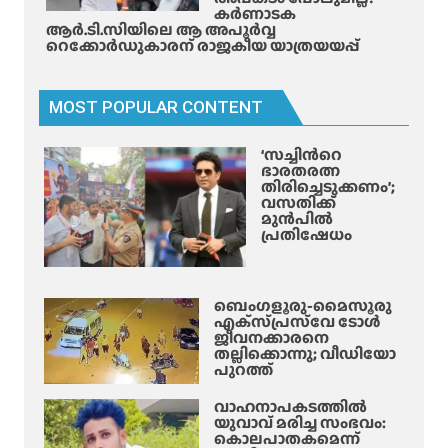
ബാ
കർണാടക
റ്റു
ആർ.ടി.സിയിലെ ആ അപൂർവ്വ
റെക്കോർഡുകാരന് രാജകീയ യാത്രയയപ്പ്
കൊ
ണ്ട്
ക്രൂ
MOST POPULAR CONTENT
ര
മ
‘സച്ചിന്‍റെ
ർ
ഭാരതരത്ന
ദ്ദ
തിരിച്ചെടുക്കണം’;
വസതിക്ക്
നം
മുൻപിൽ
!
പ്രതിഷേധം
ബെംഗളൂരു-മൈസൂരു
എക്‌സ്‌പ്രസ്‌വേ ടോൾ
ജീവനക്കാരനെ
തല്ലിക്കൊന്നു; വീഡിയോ
പുറത്ത്
വാഹനാപകടത്തിൽ
യുവാവ് മരിച്ച സംഭവം:
കൊലപാതകമെന്ന്