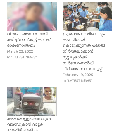
വിഷം കലർന്ന മിഠായി
ഉച്ചഭക്ഷണത്തിനൊപ്പം
കഴിച്ച് നാല് കുട്ടികൾക്ക്
കടലമിഠായി
ദാരുണാന്ത്യം
കൊടുക്കുന്നത് പദ്ധതി
March 23, 2022
നിർത്തലാക്കാൻ
In "LATEST NEWS"
സ്കൂളുകൾക്ക്
നിർദേശംനൽകി
വിദ്യാഭ്യാസവകുപ്പ്
February 19, 2025
In "LATEST NEWS"
കമ്മനഹള്ളിയിൽ ആറു
വയസുകാരി വാട്ടര്‍
ടാങ്കറിടിച്ച്‌ മരിച്ചു;