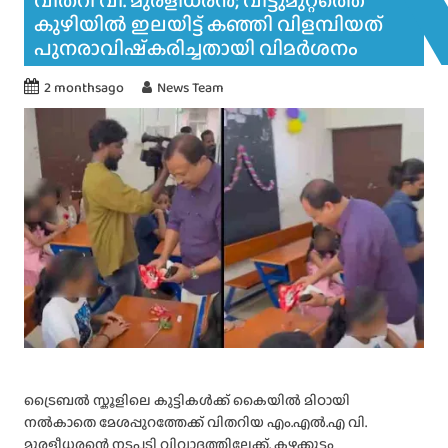
വിതറി വി. മുരളീധരൻ; വീട്ടുമുറ്റത്തെ
കുഴിയിൽ ഇലയിട്ട് കഞ്ഞി വിളമ്പിയത്
പുനരാവിഷ്‍കരിച്ചതായി വിമർശനം
2 monthsago
News Team
ട്രൈബൽ സ്കൂളിലെ കുട്ടികൾക്ക് കൈയിൽ മിഠായി
നൽകാതെ മേശപ്പുറത്തേക്ക് വിതറിയ എം.എൽ.എ വി.
മുരളീധരന്റെ നടപടി വിവാദത്തിലേക്ക്. കഴക്കൂട്ടം