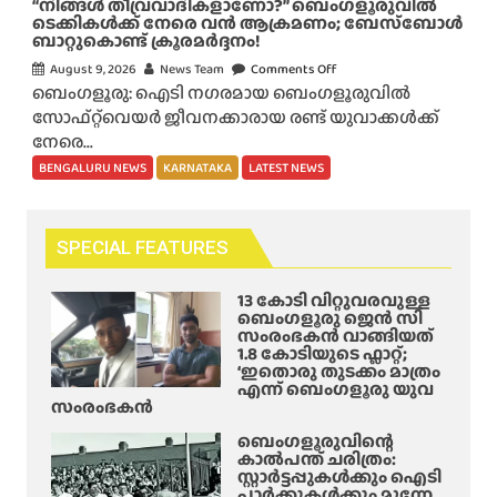
“നിങ്ങൾ തീവ്രവാദികളാണോ?” ബെംഗളൂരുവിൽ
ര
യി
ടെക്കികൾക്ക് നേരെ വൻ ആക്രമണം; ബേസ്ബോൾ
ച്ചി
ബാറ്റുകൊണ്ട് ക്രൂരമർദ്ദനം!
പ്പ്
ൽ
:
August 9, 2026
News Team
Comments Off
o
ശ
ഓ
ബെംഗളൂരു: ഐടി നഗരമായ ബെംഗളൂരുവിൽ
n
ക്ത
ഗ
സോഫ്റ്റ്‌വെയർ ജീവനക്കാരായ രണ്ട് യുവാക്കൾക്ക്
“
മാ
സ്റ്റ്
നേരെ...
നി
ക്കി
1
ങ്ങ
BENGALURU NEWS
KARNATAKA
LATEST NEWS
പോ
5
ൾ
ലീ
-
തീ
സ്
ന്
വ്ര
SPECIAL FEATURES
ശേ
വാ
ഷം
ദി
13 കോടി വിറ്റുവരവുള്ള
ഇ
ക
ബെംഗളൂരു ജെൻ സി
ത്
സംരംഭകൻ വാങ്ങിയത്
ളാ
1.8 കോടിയുടെ ഫ്ലാറ്റ്;
പൂ
ണോ
‘ഇതൊരു തുടക്കം മാത്രം
ർ
എന്ന് ബെംഗളൂരു യുവ
?
സംരംഭകൻ
ത്തി
”
യാ
ബെം
ബെംഗളൂരുവിന്റെ
ക്കി
കാൽപന്ത് ചരിത്രം:
ഗ
സ്റ്റാർട്ടപ്പുകൾക്കും ഐടി
യി
ളൂ
പാർക്കുകൾക്കും മുന്നേ