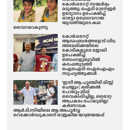
കോർപ്പറേറ്റ് സമ്മർദ്ദം
മടുത്തു; ഐടി മാനേജർ
ഉദ്യോഗം ഉപേക്ഷിച്ച്
ഓട്ടോ ഡ്രൈവറായ
യുവതിയുടെ കഥ
വൈറലാകുന്നു
കോർപ്പറേറ്റ്
ആഡംബരങ്ങളോട് വിട;
അമേരിക്കയിലെ
കോടികളുടെ ജോലി
ഉപേക്ഷിച്ച്
ബെംഗളൂരുവിൽ
കഫേതുടങ്ങി
ഐഐടി-ഐഐഎം
സുഹൃത്തുക്കൾ
‘ഇനി ആ പുഞ്ചിരി മിസ്സ്
ചെയ്യും’; ഒരിക്കൽ
പോലും ട്രിപ്പ്
വൈകിപ്പിച്ചില്ല, ഒരൊറ്റ
അപകടം പോലുമില്ല!
കർണാടക
ആർ.ടി.സിയിലെ ആ അപൂർവ്വ
റെക്കോർഡുകാരന് രാജകീയ യാത്രയയപ്പ്