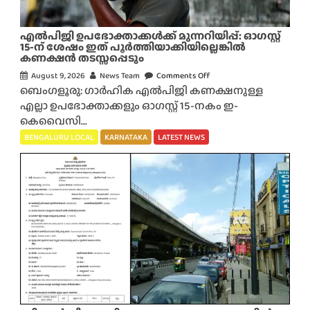
യ
ടെ
എൽപിജി ഉപഭോക്താക്കൾക്ക് മുന്നറിയിപ്പ്: ഓഗസ്റ്റ്
ക്കി
15-ന് ശേഷം ഇത് പൂർത്തിയാക്കിയില്ലെങ്കിൽ
കണക്ഷൻ തടസ്സപ്പെടും
യെ
കാ
August 9, 2026
News Team
Comments Off
o
ണാ
ബെംഗളൂരു: ഗാർഹിക എൽപിജി കണക്ഷനുള്ള
n
താ
എല്ലാ ഉപഭോക്താക്കളും ഓഗസ്റ്റ് 15-നകം ഇ-
എ
യി
കെവൈസി...
ൽ
;
പി
BENGALURU LOCAL
KARNATAKA
LATEST NEWS
ഡ്രോ
ജി
ൺ
ഉ
ക്യാ
പ
മ
ഭോ
റ
ക്താ
ഉ
ക്ക
പ
ൾ
യോ
ക്ക്
ഗി
മു
ച്ച്
ന്ന
തി
റി