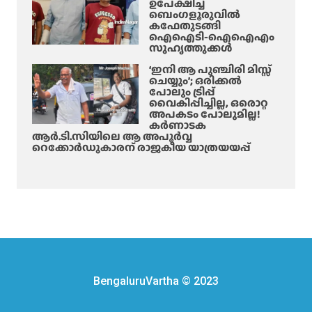
ഉപേക്ഷിച്ച്
ബെംഗളൂരുവിൽ
കഫേതുടങ്ങി
ഐഐടി-ഐഐഎം
സുഹൃത്തുക്കൾ
‘ഇനി ആ പുഞ്ചിരി മിസ്സ്
ചെയ്യും’; ഒരിക്കൽ
പോലും ട്രിപ്പ്
വൈകിപ്പിച്ചില്ല, ഒരൊറ്റ
അപകടം പോലുമില്ല!
കർണാടക
ആർ.ടി.സിയിലെ ആ അപൂർവ്വ
റെക്കോർഡുകാരന് രാജകീയ യാത്രയയപ്പ്
BengaluruVartha © 2023