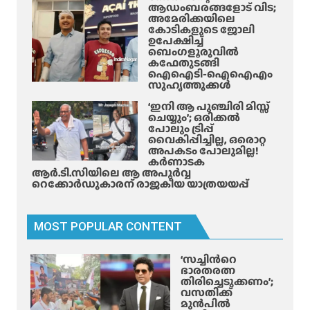
ആഡംബരങ്ങളോട് വിട;
യാ
അമേരിക്കയിലെ
ത്ര
കോടികളുടെ ജോലി
ഉപേക്ഷിച്ച്
ക്കാ
ബെംഗളൂരുവിൽ
ർ
കഫേതുടങ്ങി
ഐഐടി-ഐഐഎം
ക്ക്
സുഹൃത്തുക്കൾ
പ
രു
‘ഇനി ആ പുഞ്ചിരി മിസ്സ്
ചെയ്യും’; ഒരിക്കൽ
ക്ക്
പോലും ട്രിപ്പ്
വൈകിപ്പിച്ചില്ല, ഒരൊറ്റ
അപകടം പോലുമില്ല!
കർണാടക
ആർ.ടി.സിയിലെ ആ അപൂർവ്വ
റെക്കോർഡുകാരന് രാജകീയ യാത്രയയപ്പ്
MOST POPULAR CONTENT
‘സച്ചിന്‍റെ
ഭാരതരത്ന
തിരിച്ചെടുക്കണം’;
വസതിക്ക്
മുൻപിൽ