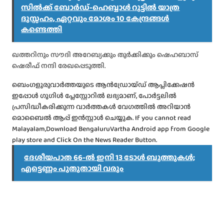
സിൽക്ക് ബോർഡ്-ഹെബ്ബാൾ റൂട്ടിൽ യാത്ര
ദുസ്സഹം, ഏറ്റവും മോശം 10 കേന്ദ്രങ്ങൾ
കണ്ടെത്തി
ഖത്തറിനും സൗദി അറേബ്യക്കും തുർക്കിക്കും ഷെഹബാസ്
ഷെരീഫ് നന്ദി രേഖപ്പെടുത്തി.
ബെംഗളൂരുവാർത്തയുടെ ആൻഡ്രോയ്ഡ് ആപ്ലിക്കേഷൻ
ഇപ്പോൾ ഗൂഗിൾ പ്ലേസ്റ്റോറിൽ ലഭ്യമാണ്, പോർട്ടലിൽ
പ്രസിദ്ധീകരിക്കുന്ന വാർത്തകൾ വേഗത്തിൽ അറിയാൻ
മൊബൈൽ ആപ്പ് ഇൻസ്റ്റാൾ ചെയ്യുക. If you cannot read
Malayalam,Download BengaluruVartha Android app from Google
play store and Click On the News Reader Button.
ദേശീയപാത 66-ൽ ഇനി 13 ടോൾ ബൂത്തുകൾ;
എട്ടെണ്ണം പുതുതായി വരും