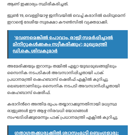
ആണ് ഇക്കാര്യം സ്ഥിരീകരിച്ചത്.
ജൂൺ 19, വെള്ളിയാഴ്ച ജനീവയിൽ വെച്ച് കരാറിൽ ഒപ്പിടുമെന്ന്
ഇറാന്റെ ദേശീയ സുരക്ഷാ കൗൺസിൽ വ്യക്തമാക്കി.
'വേണമെങ്കിൽ പോവാം, രാജി സമർപ്പിച്ചാൽ
മിനിറ്റുകൾക്കകം സ്വീകരിക്കും'; മുഖ്യമന്ത്രി
ഡി.കെ. ശിവകുമാർ
അമേരിക്കയും ഇറാനും തമ്മിൽ എല്ലാ യുദ്ധമുഖങ്ങളിലും
സൈനിക നടപടികൾ അവസാനിപ്പിച്ചതായി പാക്
പ്രധാനമന്ത്രി ഷെഹബാസ് ഷെരീഫ് എക്സിൽ കുറിച്ചു.
ലെബനോണിലും സൈനിക നടപടി അവസാനിപ്പിച്ചതായി
ഷെഹബാസ് ഷെരീഫ്.
കരാറിൻ്റെ അന്തിമ രൂപം തയ്യാറാക്കുന്നതിനായി മധ്യസ്ഥ
രാജ്യങ്ങൾ ഈ ആഴ്ച നിരവധി യോഗങ്ങൾ
സംഘടിപ്പിക്കുമെന്നും പാക് പ്രധാനമന്ത്രി എക്സിൽ കുറിച്ചു.
ഗതാഗതക്കുരുക്കിൽ ശ്വാസംമുട്ടി ബെംഗളൂരു: