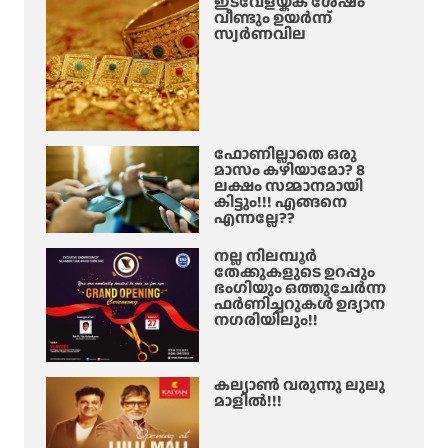
ഇടവേളയ്ക്ക് ശേഷം
വീണ്ടും ഉയർന്ന്
സ്വർണവില
ഫോണില്ലാതെ ഒരു
മാസം കഴിയാമോ? 8
ലക്ഷം സമ്മാനമായി
കിട്ടും!!! എങ്ങനെ
എന്നല്ലേ??
നല്ല നിലമ്പൂർ
തേക്കുകളുടെ ഉറപ്പും
ഭംഗിയും ഒത്തുചേർന്ന
ഫർണിച്ചറുകൾ ഉദ്യാന
നഗരിയിലും!!
കല്യാൺ വരുന്നു ലുലു
മാളിൽ!!!