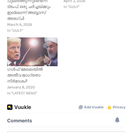
April 2, 2026
പുലർത്തുന്നുണ്ടെന്ന്
In "GULF"
ട്രംപ്; ഒരു ചർച്ചയ്ക്കും
ഇല്ലെന്ന് അബ്ബാസ്
അരഗ്ചി
March 6, 2026
In "GULF"
ഗൾഫ് മേഖലയിൽ
അതീവ ജാഗ്രതാ
നിർദേശം!!
January 8, 2020
In "LATEST NEWS"