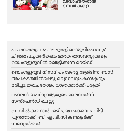
വിവാഹിതരായ
ദമ്പതികളെ
പഞ്ചനക്ഷത്ര ഹോട്ടലുകളിലെ ‘രുചിരഹസ്യം’
ചീഞ്ഞ പച്ചക്കറികളും മാരക രാസവസ്തുക്കളും!
ബെംഗളൂരുവിൽ ഞെട്ടിക്കുന്ന റെയ്ഡ്
ബെംഗളൂരുവിന് സമീപം കേരള ആർടിസി ബസ്
അപകടത്തിൽപ്പെട്ടു; ഡ്രൈവറും കണ്ടക്ടറും
മരിച്ചു, ഇരുപതോളം യാത്രക്കാർക്ക് പരുക്ക്
ഹെലന്‍ ഓഫ് സ്പാര്‍ട്ടയുടെ ലൈസന്‍സ്
സസ്‌പെന്‍ഡ് ചെയ്തു
ബസിൽ കയറാൻ ശ്രമിച്ച യാചകനെ ചവിട്ടി
പുറത്താക്കി; ബി.എം.ടി.സി കണ്ടക്ടർക്ക്
സസ്പെൻഷൻ