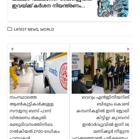
,
LATEST NEWS
WORLD
P
o
s
t
s
n
a
v
i
സംസ്ഥാത്തെ
വെറും എൻജിനീയറിങ്
g
ആൺകുട്ടികൾക്കുള്ള
ബിരുദം കൊണ്ട്
a
സൗജന്യ ബസ് പാസ്
കമ്പനികളിൽ ഇനി ജോലി
t
വിതരണം തകൃതി:
കിട്ടില്ല! ക്യാമ്പസ്
i
രണ്ടുദിവസത്തിനിടെ
ഇൻറർവ്യൂവിൽ ഇനി 36
o
നൽകിയത് 2700-ലധികം
മണിക്കൂർ നീളുന്ന
n
പാസുകൾ
‘ഹാക്കത്തോൺ’ പരീക്ഷണം!