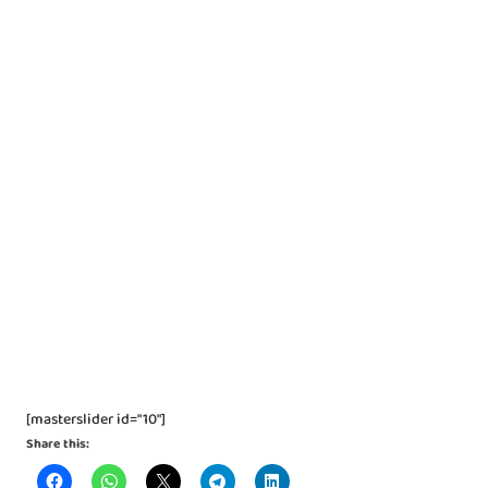
[masterslider id="10"]
Share this: