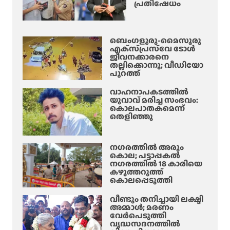
പ്രതിഷേധം
ബെംഗളൂരു-മൈസൂരു
എക്‌സ്‌പ്രസ്‌വേ ടോൾ
ജീവനക്കാരനെ
തല്ലിക്കൊന്നു; വീഡിയോ
പുറത്ത്
വാഹനാപകടത്തിൽ
യുവാവ് മരിച്ച സംഭവം:
കൊലപാതകമെന്ന്
തെളിഞ്ഞു
നഗരത്തിൽ അരും
കൊല; പട്ടാപ്പകൽ
നഗരത്തിൽ 18 കാരിയെ
കഴുത്തറുത്ത്
കൊലപ്പെടുത്തി
വീണ്ടും തനിച്ചായി ലക്ഷ്മി
അമ്മാള്‍; മരണം
വേർപെടുത്തി
വൃദ്ധസദനത്തില്‍