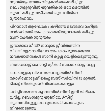
സ്വവർഗപ്രണയം വീട്ടുകാർ അംഗരിച്ചില്ല:
ബെംഗളൂരുവിൽ യുവതികൾ ഒരേ മരത്തിൽ
തൂങ്ങിമരിച്ചു; സമീപത്ത് യുവാവിൻ്റെ
മൃതദേഹവും
പിറന്നാൾ ആഘോഷം കഴിഞ്ഞ് മടങ്ങവേ മഹീന്ദ്ര
ഥാർ മറിഞ്ഞ് അപകടം; രണ്ട് യുവാക്കൾ മരിച്ചു;
മൂന്ന് പേർക്ക് ഗുരുതരം
ഇതാണോ നീതി? നമ്മുടെ ജീവിതത്തിന്
വിലയില്ലേ?: റാപ്പിഡോ അപകടം മൂലമുണ്ടായ
നരകയാതനകൾ സാനി കൃഷ്ണ വെളിപ്പെടുത്തുന്നു!
ബസവരാജ് ഹൊറട്ടി സ്പീക്കർ സ്ഥാനം രാജിവച്ചു
ബെംഗളൂരു വിമാനത്താവളത്തിൽ നിന്ന്
കോഴിക്കോട്ടേക്ക് ഫ്ലൈബസ് സർവീസ് 15 മുതൽ;
ടിക്കറ്റ് നിരക്കും മറ്റ് വിശദാംശങ്ങളും
പഠിച്ചിറങ്ങേണ്ട ക്യാമ്പസിൽ നിന്ന് ഇനി തിരികെ
വരില്ല; ബെംഗളൂരു യൂണിവേഴ്സിറ്റി
ക്യാമ്പസിനുള്ളിലെ ദുരന്തം 23 കാരിയുടെ
ജീവനെടുത്തു