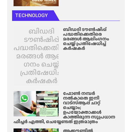
TECHNOLOGY
ബിഡദി
ബിഡദി ടൗൺഷിപ്പ്
പദ്ധതിക്കെതിരെ
ടൗൺഷിപ്പ്
മരങ്ങൾ ആലിം​ഗനം
ചെയ്ത് പ്രതിഷേധിച്ച്
പദ്ധതിക്കെതിരെ
കർഷകർ
മരങ്ങൾ ആലിം​
ഗനം ചെയ്ത്
പ്രതിഷേധിച്ച്
കർഷകർ
ഫോൺ നമ്പർ
നൽകാതെ ഇനി
വാട്‌സ്ആപ്പ് ചാറ്റ്
ചെയ്യാം;
ഉപയോക്താക്കൾ
കാത്തിരുന്ന സുപ്രധാന
ഫീച്ചർ എത്തി, ചെയ്യേണ്ടത് ഇത്രമാത്രം
അക്കൗണ്ടിൽ