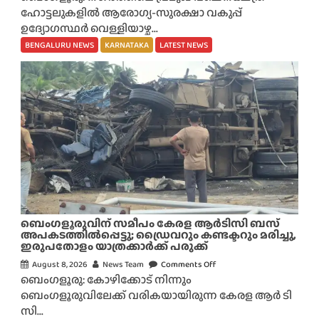
ഹോട്ടലുകളിൽ ആരോഗ്യ-സുരക്ഷാ വകുപ്പ്
പ
ഉദ്യോഗസ്ഥർ വെള്ളിയാഴ്ച...
ഞ്ച
ന
BENGALURU NEWS
KARNATAKA
LATEST NEWS
ക്ഷ
ത്ര
ഹോ
ട്ട
ലു
ക
ളി
ലെ
‘
രു
ചി
ബെംഗളൂരുവിന് സമീപം കേരള ആർടിസി ബസ്
ര
അപകടത്തിൽപ്പെട്ടു; ഡ്രൈവറും കണ്ടക്ടറും മരിച്ചു,
ഇരുപതോളം യാത്രക്കാർക്ക് പരുക്ക്
ഹ
സ്യം
August 8, 2026
News Team
Comments Off
o
ബെംഗളൂരു: കോഴിക്കോട് നിന്നും
’
n
ബെംഗളൂരുവിലേക്ക് വരികയായിരുന്ന കേരള ആർ ടി
ചീ
ബെം
സി...
ഞ്ഞ
ഗ