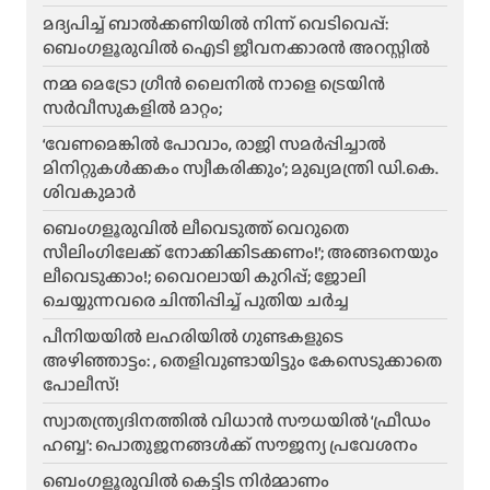
മദ്യപിച്ച് ബാൽക്കണിയിൽ നിന്ന് വെടിവെപ്പ്:
ബെംഗളൂരുവിൽ ഐടി ജീവനക്കാരൻ അറസ്റ്റിൽ
നമ്മ മെട്രോ ഗ്രീൻ ലൈനിൽ നാളെ ട്രെയിൻ
സർവീസുകളിൽ മാറ്റം;
‘വേണമെങ്കിൽ പോവാം, രാജി സമർപ്പിച്ചാൽ
മിനിറ്റുകൾക്കകം സ്വീകരിക്കും’; മുഖ്യമന്ത്രി ഡി.കെ.
ശിവകുമാർ
ബെം​ഗളൂരുവിൽ ലീവെടുത്ത് വെറുതെ
സീലിംഗിലേക്ക് നോക്കിക്കിടക്കണം!’; അങ്ങനെയും
ലീവെടുക്കാം!; വൈറലായി കുറിപ്പ്; ജോലി
ചെയ്യുന്നവരെ ചിന്തിപ്പിച്ച് പുതിയ ചർച്ച
പീനിയയിൽ ലഹരിയിൽ ഗുണ്ടകളുടെ
അഴിഞ്ഞാട്ടം: , തെളിവുണ്ടായിട്ടും കേസെടുക്കാതെ
പോലീസ്!
സ്വാതന്ത്ര്യദിനത്തിൽ വിധാൻ സൗധയിൽ ‘ഫ്രീഡം
ഹബ്ബ’: പൊതുജനങ്ങൾക്ക് സൗജന്യ പ്രവേശനം
ബെംഗളൂരുവിൽ കെട്ടിട നിർമ്മാണം