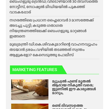
ബെംഗളൂരു ട്രെൻഡ്; വീടൊഴിയാൻ 30 ദിവസത്തെ
നോട്ടീസ്, സോഷ്യൽ മീഡിയയിൽ പുകഞ്ഞ്
വാടകപ്പോര്
ന​ഗരത്തിലെ പ്രധാന ഫ്ലൈഓവർ 3 മാസത്തേക്ക്
അടച്ചു പൂട്ടി; കടുത്ത ഗതാഗത
നിയന്ത്രണത്തിലേക്ക് ബെംഗളൂരു, മാറ്റങ്ങൾ
ഇങ്ങനെ
മുഖ്യമന്ത്രി ഡി.കെ.ശിവകുമാറിന്റെ വാഹനവ്യൂഹം
തടയാൻ ശ്രമം:.വഴിയിൽ തടഞ്ഞത് സ്വന്തം
ആളുകളോ? കേസെടുത്തു പോലീസ്
MARKETING FEATURES
മ്യൂച്വൽ ഫണ്ട് മുതൽ
ആദായ നികുതി വരെ;
ജൂണിൽ ഈ കാര്യങ്ങൾ
മാറും,
രണ്ട് ദിവസത്തെ