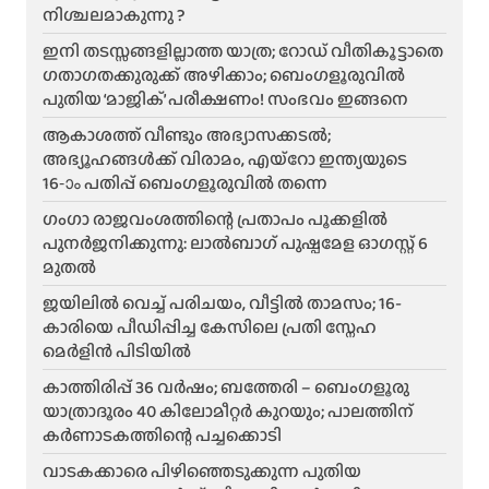
നിശ്ചലമാകുന്നു ?
ഇനി തടസ്സങ്ങളില്ലാത്ത യാത്ര; റോഡ് വീതികൂട്ടാതെ
ഗതാഗതക്കുരുക്ക് അഴിക്കാം; ബെംഗളൂരുവിൽ
പുതിയ ‘മാജിക്’ പരീക്ഷണം! സംഭവം ഇങ്ങനെ
ആകാശത്ത് വീണ്ടും അഭ്യാസക്കടൽ;
അഭ്യൂഹങ്ങൾക്ക് വിരാമം, എയ്റോ ഇന്ത്യയുടെ
16-ാം പതിപ്പ് ബെംഗളൂരുവിൽ തന്നെ
ഗംഗാ രാജവംശത്തിന്റെ പ്രതാപം പൂക്കളിൽ
പുനർജനിക്കുന്നു: ലാൽബാഗ് പുഷ്പമേള ഓഗസ്റ്റ് 6
മുതൽ
ജയിലിൽ വെച്ച് പരിചയം, വീട്ടിൽ താമസം; 16-
കാരിയെ പീഡിപ്പിച്ച കേസിലെ പ്രതി സ്നേഹ
മെർളിൻ പിടിയിൽ
കാത്തിരിപ്പ് 36 വർഷം; ബത്തേരി – ബെംഗളൂരു
യാത്രാദൂരം 40 കിലോമീറ്റർ കുറയും; പാലത്തിന്
കർണാടകത്തിന്റെ പച്ചക്കൊടി
വാടകക്കാരെ പിഴിഞ്ഞെടുക്കുന്ന പുതിയ