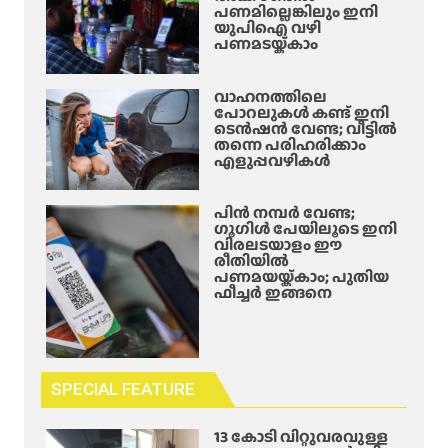
പണമില്ലെങ്കിലും ഇനി
യുപിഐ വഴി
പണമടയ്ക്കാം
വാഹനത്തിലെ
പോറലുകൾ കണ്ട് ഇനി
ടെൻഷൻ വേണ്ട; വീട്ടിൽ
തന്നെ പരിഹരിക്കാം
എളുപ്പവഴികൾ
പിൻ നമ്പർ വേണ്ട;
ഗൂഗിൾ പേയിലൂടെ ഇനി
വിരലടയാളം ഈ
രീതിയിൽ
പണമയയ്ക്കാം; പുതിയ
ഫീച്ചർ ഇങ്ങനെ
SPECIAL FEATURE
13 കോടി വിറ്റുവരവുള്ള