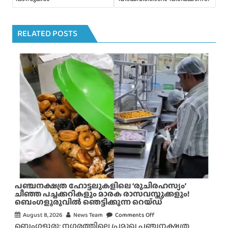
RELATED POSTS
പഞ്ചനക്ഷത്ര ഹോട്ടലുകളിലെ ‘രുചിരഹസ്യം’
ചീഞ്ഞ പച്ചക്കറികളും മാരക രാസവസ്തുക്കളും!
ബെംഗളൂരുവിൽ ഞെട്ടിക്കുന്ന റെയ്ഡ്
August 8, 2026
News Team
Comments Off
o
ബെംഗളൂരു: നഗരത്തിലെ പ്രമുഖ പഞ്ചനക്ഷത്ര
n