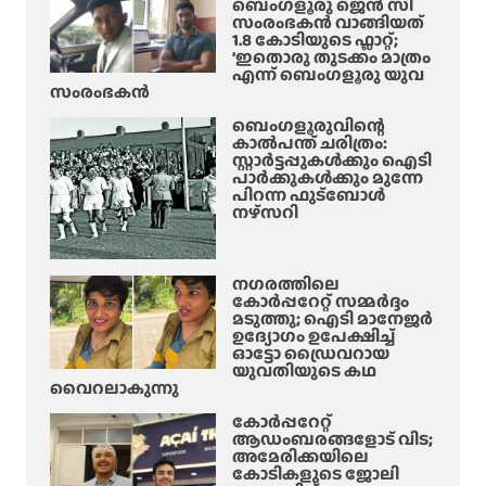
ബെംഗളൂരു ജെൻ സി
സംരംഭകൻ വാങ്ങിയത്
1.8 കോടിയുടെ ഫ്ലാറ്റ്;
‘ഇതൊരു തുടക്കം മാത്രം
എന്ന് ബെംഗളൂരു യുവ
സംരംഭകൻ
ബെംഗളൂരുവിന്റെ
കാൽപന്ത് ചരിത്രം:
സ്റ്റാർട്ടപ്പുകൾക്കും ഐടി
പാർക്കുകൾക്കും മുന്നേ
പിറന്ന ഫുട്ബോൾ
നഴ്സറി
നഗരത്തിലെ
കോർപ്പറേറ്റ് സമ്മർദ്ദം
മടുത്തു; ഐടി മാനേജർ
ഉദ്യോഗം ഉപേക്ഷിച്ച്
ഓട്ടോ ഡ്രൈവറായ
യുവതിയുടെ കഥ
വൈറലാകുന്നു
കോർപ്പറേറ്റ്
ആഡംബരങ്ങളോട് വിട;
അമേരിക്കയിലെ
കോടികളുടെ ജോലി