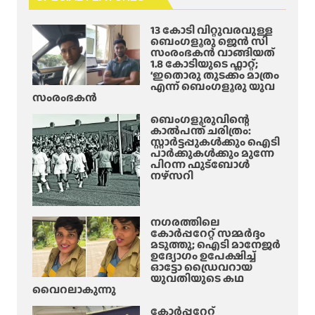
വി
ത്തി
സ്പാ
ൽ
ൽ
ര്‍ട്ട
13 കോടി വിറ്റുവരവുള്ള
ഞെ
പ്പെ
യു
ബെംഗളൂരു ജെൻ സി
ട്ടി
ട്ടു
സംരംഭകൻ വാങ്ങിയത്
ടെ
1.8 കോടിയുടെ ഫ്ലാറ്റ്;
ക്കു
;
ലൈ
‘ഇതൊരു തുടക്കം മാത്രം
ന്ന
ഡ്രൈ
എന്ന് ബെംഗളൂരു യുവ
സ
റെ
വ
സംരംഭകൻ
ന്‍സ്
യ്ഡ്
റും
സ
ബെംഗളൂരുവിന്റെ
ക
കാൽപന്ത് ചരിത്രം:
സ്‌
സ്റ്റാർട്ടപ്പുകൾക്കും ഐടി
ണ്ട
പെ
പാർക്കുകൾക്കും മുന്നേ
ക്ട
ന്‍ഡ്
പിറന്ന ഫുട്ബോൾ
റും
നഴ്സറി
ചെ
മ
യ്തു
രി
ച്ചു
നഗരത്തിലെ
കോർപ്പറേറ്റ് സമ്മർദ്ദം
,
മടുത്തു; ഐടി മാനേജർ
ഇ
ഉദ്യോഗം ഉപേക്ഷിച്ച്
ഓട്ടോ ഡ്രൈവറായ
രു
യുവതിയുടെ കഥ
പ
വൈറലാകുന്നു
തോ
കോർപ്പറേറ്റ്
ളം