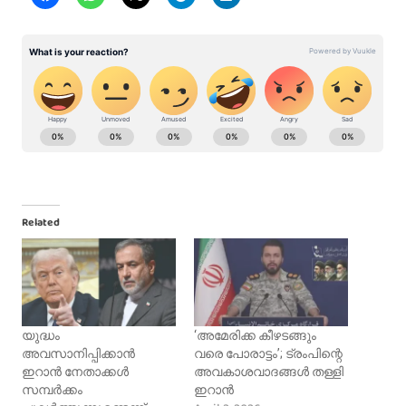
Related
യുദ്ധം
‘അമേരിക്ക കീഴടങ്ങും
അവസാനിപ്പിക്കാൻ
വരെ പോരാട്ടം’; ട്രംപിന്റെ
ഇറാൻ നേതാക്കൾ
അവകാശവാദങ്ങൾ തള്ളി
സമ്പർക്കം
ഇറാൻ