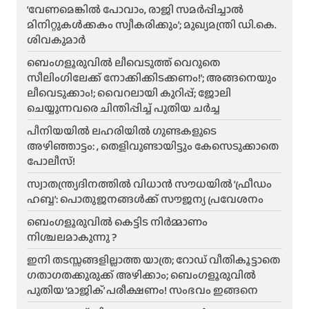
‘വേണമെങ്കിൽ പോവാം, രാജി സമർപ്പിച്ചാൽ
മിനിറ്റുകൾക്കകം സ്വീകരിക്കും’; മുഖ്യമന്ത്രി ഡി.കെ.
ശിവകുമാർ
ബെം​ഗളൂരുവിൽ ലീവെടുത്ത് വെറുതെ
സീലിംഗിലേക്ക് നോക്കിക്കിടക്കണം!’; അങ്ങനെയും
ലീവെടുക്കാം!; വൈറലായി കുറിപ്പ്; ജോലി
ചെയ്യുന്നവരെ ചിന്തിപ്പിച്ച് പുതിയ ചർച്ച
പീനിയയിൽ ലഹരിയിൽ ഗുണ്ടകളുടെ
അഴിഞ്ഞാട്ടം: , തെളിവുണ്ടായിട്ടും കേസെടുക്കാതെ
പോലീസ്!
സ്വാതന്ത്ര്യദിനത്തിൽ വിധാൻ സൗധയിൽ ‘ഫ്രീഡം
ഹബ്ബ’: പൊതുജനങ്ങൾക്ക് സൗജന്യ പ്രവേശനം
ബെംഗളൂരുവിൽ കെട്ടിട നിർമ്മാണം
നിശ്ചലമാകുന്നു ?
ഇനി തടസ്സങ്ങളില്ലാത്ത യാത്ര; റോഡ് വീതികൂട്ടാതെ
ഗതാഗതക്കുരുക്ക് അഴിക്കാം; ബെംഗളൂരുവിൽ
പുതിയ ‘മാജിക്’ പരീക്ഷണം! സംഭവം ഇങ്ങനെ