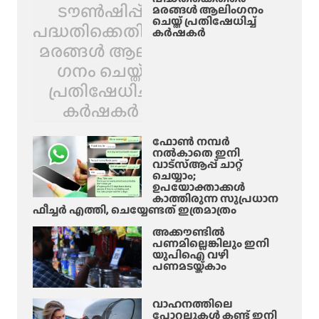
ടൗൺഷിപ്പ്
മരങ്ങൾ ആലിം​ഗനം
ചെയ്ത് പ്രതിഷേധിച്ച്
പദ്ധതിക്കെതിരെ
കർഷകർ
മരങ്ങൾ ആലിം​
ഗനം ചെയ്ത്
പ്രതിഷേധിച്ച്
കർഷകർ
ഫോൺ നമ്പർ
നൽകാതെ ഇനി
വാട്‌സ്ആപ്പ് ചാറ്റ്
ചെയ്യാം;
ഉപയോക്താക്കൾ
കാത്തിരുന്ന സുപ്രധാന
ഫീച്ചർ എത്തി, ചെയ്യേണ്ടത് ഇത്രമാത്രം
അക്കൗണ്ടിൽ
പണമില്ലെങ്കിലും ഇനി
യുപിഐ വഴി
പണമടയ്ക്കാം
വാഹനത്തിലെ
പോറലുകൾ കണ്ട് ഇനി