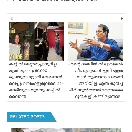
P
o
s
t
s
n
a
v
i
കയ്യിൽ മറ്റൊരു പ്ലാനുമില്ല,
എന്റെ വഞ്ചിയിൽ ദ്വാരങ്ങൾ
g
എങ്കിലും ആ 60,000
വീണുതുടങ്ങി; ഇനി എത്ര
a
രൂപയുടെ ജോലി വേണ്ടെന്ന്
നാൾ തുഴയാനാകുമെന്ന്
t
വെച്ചു; ബെംഗളൂരുവിലെ 22-
അറിയില്ല: എന്ന് കുറിച്ച
i
കാരിയുടെ തുറന്നുപറച്ചിൽ
ചിരിസുൽത്താൻ മരണത്തെ
o
വൈറൽ!
മുൻകൂട്ടി കണ്ടിരുന്നോ?
n
RELATED POSTS