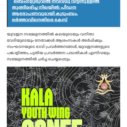
ബെംഗളൂരുവിൽ നവവധു വീട്ടിനുള്ളിൽ
തൂങ്ങിമരിച്ച നിലയിൽ: പീഡന
ആരോപണവുമായി കുടുംബം,
ഭർത്താവിനെതിരെ കേസ്
യുവജന സമ്മേളനത്തിൽ കലയുടെയും വനിതാ
വേദിയുടെയും നേതാക്കൾ ആശംസകൾ അർപ്പിക്കും.
സംഘടനയുടെ ഭാവി പ്രവർത്തനങ്ങൾ, യുവജനങ്ങളുടെ
പങ്കാളിത്തം, പുതിയ പ്രവർത്തന പദ്ധതികൾ എന്നിവയും
സമ്മേളനത്തിൽ ചർച്ച ചെയ്യപ്പെടും.