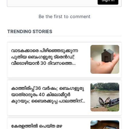
ഗുണശേഖർ
മുഖ്യപ്രഭാഷണം നടത്തും.
വ്യാപാരികൾക്കായി
നടത്തുന്ന മോട്ടിവേഷൻ
ക്ലാസിനു ഷാഫി മുഹമ്മദ്,
കെ. ഷാഹിർ എന്നിവർ…