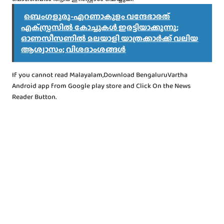
ബെംഗളൂരു-എറണാകുളം വന്ദേഭാരത്
എക്‌സ്പ്രസില്‍ കോച്ചുകള്‍ ഇരട്ടിയാക്കുന്നു;
ഓണസീസണിൽ മലയാളി യാത്രക്കാർക്ക് വലിയ
ആശ്വാസം; വിശദാംശങ്ങൾ
If you cannot read Malayalam,Download BengaluruVartha
Android app from Google play store and Click On the News
Reader Button.