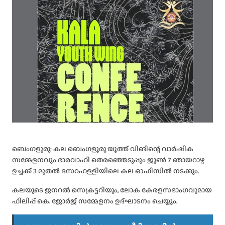
ബെംഗളൂരു: കല ബെംഗളൂരു യൂത്ത് വിങിന്റെ വാർഷിക
സമ്മേളനവും ഭാരവാഹി തെരഞ്ഞെടുപ്പും ജൂൺ 7 ഞായറാഴ്ച
ഉച്ചക്ക് 3 മുതൽ ദസറഹള്ളിയിലെ കല ഓഫിസിൽ നടക്കും.
കലയുടെ ജനറൽ സെക്രട്ടറിയും, ലോക കേരളസഭാംഗവുമായ
ഫിലിപ്പ് കെ. ജോർജ് സമ്മേളനം ഉദ്ഘാടനം ചെയ്യും.