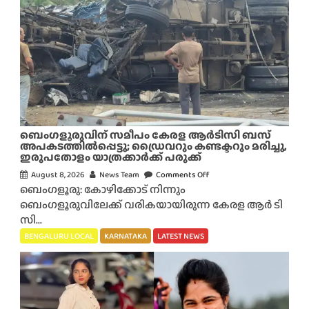
ഹോ
ട്ട
ലു
ക
ളി
ലെ
‘
രു
ചി
ബെംഗളൂരുവിന് സമീപം കേരള ആർടിസി ബസ്
ര
അപകടത്തിൽപ്പെട്ടു; ഡ്രൈവറും കണ്ടക്ടറും മരിച്ചു,
ഇരുപതോളം യാത്രക്കാർക്ക് പരുക്ക്
ഹ
സ്യം
August 8, 2026
News Team
Comments Off
o
ബെംഗളൂരു: കോഴിക്കോട് നിന്നും
’
n
ബെംഗളൂരുവിലേക്ക് വരികയായിരുന്ന കേരള ആർ ടി
ചീ
ബെം
സി...
ഞ്ഞ
ഗ
പ
ളൂ
BENGALURU LOCAL
KARNATAKA
LATEST NEWS
ച്ച
രു
ക്ക
വി
റി
ന്
ക
സ