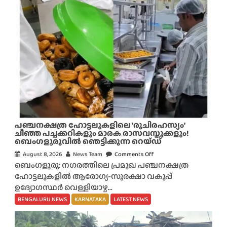
പഞ്ചനക്ഷത്ര ഹോട്ടലുകളിലെ ‘രുചിരഹസ്യം’
ചീഞ്ഞ പച്ചക്കറികളും മാരക രാസവസ്തുക്കളും!
ബെംഗളൂരുവിൽ ഞെട്ടിക്കുന്ന റെയ്ഡ്
August 8, 2026
News Team
Comments Off
o
ബെംഗളൂരു: നഗരത്തിലെ പ്രമുഖ പഞ്ചനക്ഷത്ര
n
ഹോട്ടലുകളിൽ ആരോഗ്യ-സുരക്ഷാ വകുപ്പ്
പ
ഉദ്യോഗസ്ഥർ വെള്ളിയാഴ്ച...
ഞ്ച
ന
BENGALURU NEWS
KARNATAKA
LATEST NEWS
ക്ഷ
ത്ര