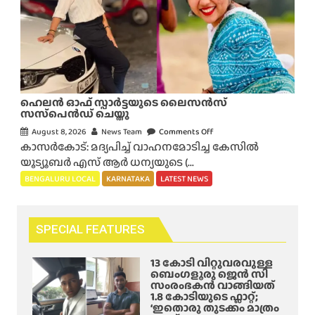
ളും
മീ
മാ
പം
ര
കേ
ക
ര
രാ
ള
സ
ആ
വ
ർ
ഹെലന്‍ ഓഫ് സ്പാര്‍ട്ടയുടെ ലൈസന്‍സ്
സ്തു
ടി
സസ്‌പെന്‍ഡ് ചെയ്തു
ക്ക
സി
August 8, 2026
News Team
Comments Off
o
ളും
ബ
കാസര്‍കോട്: മദ്യപിച്ച് വാഹനമോടിച്ച കേസില്‍
n
!
സ്
യൂട്യൂബര്‍ എസ് ആര്‍ ധന്യയുടെ (...
ഹെ
ബെം
അ
ല
BENGALURU LOCAL
KARNATAKA
LATEST NEWS
ഗ
പ
ന്‍
ളൂ
ക
ഓ
രു
ട
ഫ്
SPECIAL FEATURES
വി
ത്തി
സ്പാ
ൽ
ൽ
ര്‍ട്ട
13 കോടി വിറ്റുവരവുള്ള
ഞെ
പ്പെ
യു
ബെംഗളൂരു ജെൻ സി
ട്ടി
ട്ടു
സംരംഭകൻ വാങ്ങിയത്
ടെ
1.8 കോടിയുടെ ഫ്ലാറ്റ്;
ക്കു
;
ലൈ
‘ഇതൊരു തുടക്കം മാത്രം
ന്ന
ഡ്രൈ