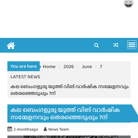
You are here
Home
2026
June
7
LATEST NEWS
കല ബെംഗളൂരു യൂത്ത് വിങ് വാർഷിക സമ്മേളനവും
തെരഞ്ഞെടുപ്പും 7ന്
കല ബെംഗളൂരു യൂത്ത് വിങ് വാർഷിക
സമ്മേളനവും തെരഞ്ഞെടുപ്പും 7ന്
2 monthsago
News Team