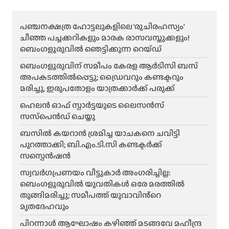
പഞ്ചനക്ഷത്ര ഹോട്ടലുകളിലെ ‘രുചിരഹസ്യം’
ചീഞ്ഞ പച്ചക്കറികളും മാരക രാസവസ്തുക്കളും!
ബെംഗളൂരുവിൽ ഞെട്ടിക്കുന്ന റെയ്ഡ്
ബെംഗളൂരുവിന് സമീപം കേരള ആർടിസി ബസ്
അപകടത്തിൽപ്പെട്ടു; ഡ്രൈവറും കണ്ടക്ടറും
മരിച്ചു, ഇരുപതോളം യാത്രക്കാർക്ക് പരുക്ക്
ഹെലന്‍ ഓഫ് സ്പാര്‍ട്ടയുടെ ലൈസന്‍സ്
സസ്‌പെന്‍ഡ് ചെയ്തു
ബസിൽ കയറാൻ ശ്രമിച്ച യാചകനെ ചവിട്ടി
പുറത്താക്കി; ബി.എം.ടി.സി കണ്ടക്ടർക്ക്
സസ്പെൻഷൻ
സ്വവർഗപ്രണയം വീട്ടുകാർ അംഗരിച്ചില്ല:
ബെംഗളൂരുവിൽ യുവതികൾ ഒരേ മരത്തിൽ
തൂങ്ങിമരിച്ചു; സമീപത്ത് യുവാവിൻ്റെ
മൃതദേഹവും
പിറന്നാൾ ആഘോഷം കഴിഞ്ഞ് മടങ്ങവേ മഹീന്ദ്ര