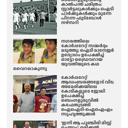
കാൽപന്ത് ചരിത്രം:
സ്റ്റാർട്ടപ്പുകൾക്കും ഐടി
പാർക്കുകൾക്കും മുന്നേ
പിറന്ന ഫുട്ബോൾ
നഴ്സറി
നഗരത്തിലെ
കോർപ്പറേറ്റ് സമ്മർദ്ദം
മടുത്തു; ഐടി മാനേജർ
ഉദ്യോഗം ഉപേക്ഷിച്ച്
ഓട്ടോ ഡ്രൈവറായ
യുവതിയുടെ കഥ
വൈറലാകുന്നു
കോർപ്പറേറ്റ്
ആഡംബരങ്ങളോട് വിട;
അമേരിക്കയിലെ
കോടികളുടെ ജോലി
ഉപേക്ഷിച്ച്
ബെംഗളൂരുവിൽ
കഫേതുടങ്ങി
ഐഐടി-ഐഐഎം
സുഹൃത്തുക്കൾ
‘ഇനി ആ പുഞ്ചിരി മിസ്സ്
ചെയ്യും’; ഒരിക്കൽ