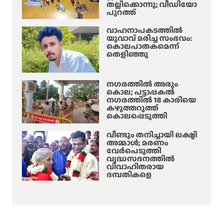
തല്ലിക്കൊന്നു; വീഡിയോ
പുറത്ത്
വാഹനാപകടത്തിൽ
യുവാവ് മരിച്ച സംഭവം:
കൊലപാതകമെന്ന്
തെളിഞ്ഞു
നഗരത്തിൽ അരും
കൊല; പട്ടാപ്പകൽ
നഗരത്തിൽ 18 കാരിയെ
കഴുത്തറുത്ത്
കൊലപ്പെടുത്തി
വീണ്ടും തനിച്ചായി ലക്ഷ്മി
അമ്മാള്‍; മരണം
വേർപെടുത്തി
വൃദ്ധസദനത്തില്‍
വിവാഹിതരായ
ദമ്പതികളെ