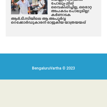
പോലും ട്രിപ്പ്
വൈകിപ്പിച്ചില്ല, ഒരൊറ്റ
അപകടം പോലുമില്ല!
കർണാടക
ആർ.ടി.സിയിലെ ആ അപൂർവ്വ
റെക്കോർഡുകാരന് രാജകീയ യാത്രയയപ്പ്
BengaluruVartha © 2023