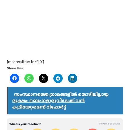
[masterslider id="10"]
Share this:
സംസ്ഥാനത്തെ ഗ്രാമങ്ങളിൽ തൊഴിലില്ലായ്മ
രൂക്ഷം: ബെംഗളൂരുവിലേക്ക് വൻ
കുടിയേറ്റമെന്ന് റിപ്പോർട്ട്