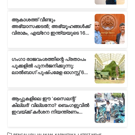
,
,
BENGALURU JALAKAM
KARNATAKA
LATEST NEWS