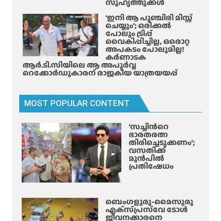
സുഹൃത്തുക്കൾ
പ
രു
‘ഇനി ആ പുഞ്ചിരി മിസ്സ്
ചെയ്യും’; ഒരിക്കൽ
ക്ക്
പോലും ട്രിപ്പ്
വൈകിപ്പിച്ചില്ല, ഒരൊറ്റ
അപകടം പോലുമില്ല!
കർണാടക
ആർ.ടി.സിയിലെ ആ അപൂർവ്വ
റെക്കോർഡുകാരന് രാജകീയ യാത്രയയപ്പ്
MOST POPULAR CONTENT
‘സച്ചിന്‍റെ
ഭാരതരത്ന
തിരിച്ചെടുക്കണം’;
വസതിക്ക്
മുൻപിൽ
പ്രതിഷേധം
ബെംഗളൂരു-മൈസൂരു
എക്‌സ്‌പ്രസ്‌വേ ടോൾ
ജീവനക്കാരനെ