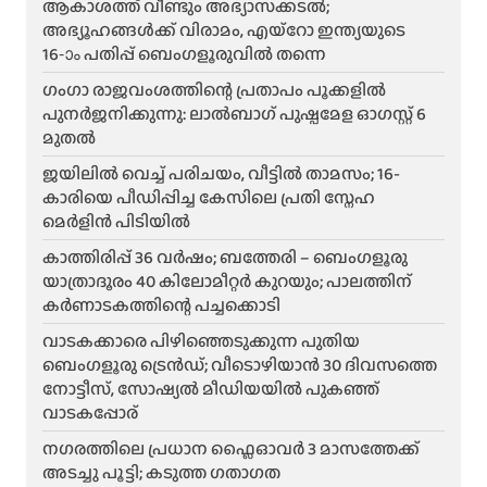
ആകാശത്ത് വീണ്ടും അഭ്യാസക്കടൽ;
അഭ്യൂഹങ്ങൾക്ക് വിരാമം, എയ്റോ ഇന്ത്യയുടെ
16-ാം പതിപ്പ് ബെംഗളൂരുവിൽ തന്നെ
ഗംഗാ രാജവംശത്തിന്റെ പ്രതാപം പൂക്കളിൽ
പുനർജനിക്കുന്നു: ലാൽബാഗ് പുഷ്പമേള ഓഗസ്റ്റ് 6
മുതൽ
ജയിലിൽ വെച്ച് പരിചയം, വീട്ടിൽ താമസം; 16-
കാരിയെ പീഡിപ്പിച്ച കേസിലെ പ്രതി സ്നേഹ
മെർളിൻ പിടിയിൽ
കാത്തിരിപ്പ് 36 വർഷം; ബത്തേരി – ബെംഗളൂരു
യാത്രാദൂരം 40 കിലോമീറ്റർ കുറയും; പാലത്തിന്
കർണാടകത്തിന്റെ പച്ചക്കൊടി
വാടകക്കാരെ പിഴിഞ്ഞെടുക്കുന്ന പുതിയ
ബെംഗളൂരു ട്രെൻഡ്; വീടൊഴിയാൻ 30 ദിവസത്തെ
നോട്ടീസ്, സോഷ്യൽ മീഡിയയിൽ പുകഞ്ഞ്
വാടകപ്പോര്
ന​ഗരത്തിലെ പ്രധാന ഫ്ലൈഓവർ 3 മാസത്തേക്ക്
അടച്ചു പൂട്ടി; കടുത്ത ഗതാഗത