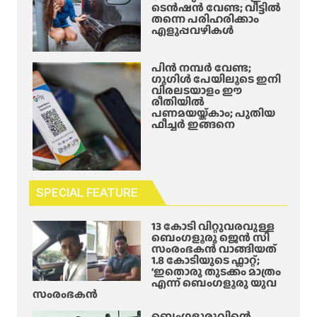
ടെൻഷൻ വേണ്ട; വീട്ടിൽ
തന്നെ പരിഹരിക്കാം
എളുപ്പവഴികൾ
പിൻ നമ്പർ വേണ്ട;
ഗൂഗിൾ പേയിലൂടെ ഇനി
വിരലടയാളം ഈ
രീതിയിൽ
പണമയയ്ക്കാം; പുതിയ
ഫീച്ചർ ഇങ്ങനെ
SPECIAL FEATURE
13 കോടി വിറ്റുവരവുള്ള
ബെംഗളൂരു ജെൻ സി
സംരംഭകൻ വാങ്ങിയത്
1.8 കോടിയുടെ ഫ്ലാറ്റ്;
‘ഇതൊരു തുടക്കം മാത്രം
എന്ന് ബെംഗളൂരു യുവ
സംരംഭകൻ
ബെംഗളൂരുവിന്റെ