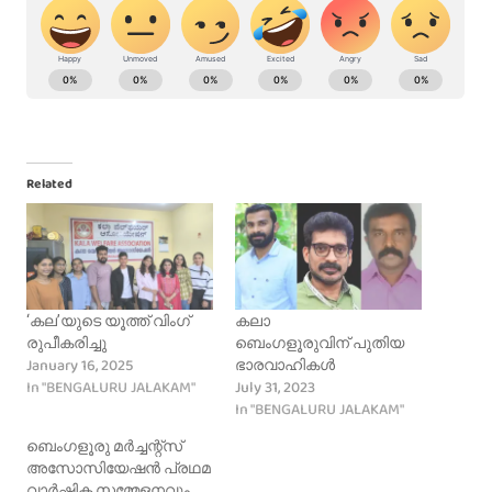
Related
‘കല’യുടെ യൂത്ത് വിംഗ്
കലാ
രുപീകരിച്ചു
ബെംഗളൂരുവിന് പുതിയ
January 16, 2025
ഭാരവാഹികൾ
In "BENGALURU JALAKAM"
July 31, 2023
In "BENGALURU JALAKAM"
ബെംഗളൂരു മർച്ചന്റ്സ്
അസോസിയേഷൻ പ്രഥമ
വാർഷിക സമ്മേളനവും