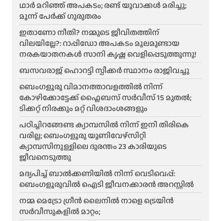
ഥാർ മറിഞ്ഞ് അപകടം; രണ്ട് യുവാക്കൾ മരിച്ചു;
മൂന്ന് പേർക്ക് ഗുരുതരം
ഇതാണോ നീതി? നമ്മുടെ ജീവിതത്തിന്
വിലയില്ലേ?: റാപ്പിഡോ അപകടം മൂലമുണ്ടായ
നരകയാതനകൾ സാനി കൃഷ്ണ വെളിപ്പെടുത്തുന്നു!
ബസവരാജ് ഹൊറട്ടി സ്പീക്കർ സ്ഥാനം രാജിവച്ചു
ബെംഗളൂരു വിമാനത്താവളത്തിൽ നിന്ന്
കോഴിക്കോട്ടേക്ക് ഫ്ലൈബസ് സർവീസ് 15 മുതൽ;
ടിക്കറ്റ് നിരക്കും മറ്റ് വിശദാംശങ്ങളും
പഠിച്ചിറങ്ങേണ്ട ക്യാമ്പസിൽ നിന്ന് ഇനി തിരികെ
വരില്ല; ബെംഗളൂരു യൂണിവേഴ്സിറ്റി
ക്യാമ്പസിനുള്ളിലെ ദുരന്തം 23 കാരിയുടെ
ജീവനെടുത്തു
മദ്യപിച്ച് ബാൽക്കണിയിൽ നിന്ന് വെടിവെപ്പ്:
ബെംഗളൂരുവിൽ ഐടി ജീവനക്കാരൻ അറസ്റ്റിൽ
നമ്മ മെട്രോ ഗ്രീൻ ലൈനിൽ നാളെ ട്രെയിൻ
സർവീസുകളിൽ മാറ്റം;