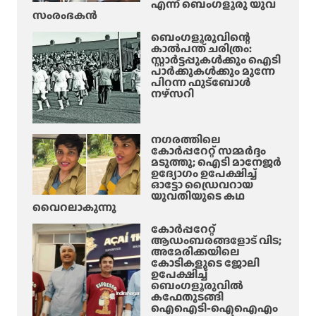
എന്ന് ബെംഗളൂരു യുവ
സ
റെ
വ
സംരംഭകൻ
ന്‍സ്
യ്ഡ്
റും
സ
ബെംഗളൂരുവിന്റെ
ക
കാൽപന്ത് ചരിത്രം:
സ്‌
സ്റ്റാർട്ടപ്പുകൾക്കും ഐടി
ണ്ട
പെ
പാർക്കുകൾക്കും മുന്നേ
ക്ട
ന്‍ഡ്
പിറന്ന ഫുട്ബോൾ
റും
നഴ്സറി
ചെ
മ
യ്തു
രി
ച്ചു
നഗരത്തിലെ
കോർപ്പറേറ്റ് സമ്മർദ്ദം
,
മടുത്തു; ഐടി മാനേജർ
ഇ
ഉദ്യോഗം ഉപേക്ഷിച്ച്
ഓട്ടോ ഡ്രൈവറായ
രു
യുവതിയുടെ കഥ
പ
വൈറലാകുന്നു
തോ
കോർപ്പറേറ്റ്
ളം
ആഡംബരങ്ങളോട് വിട;
യാ
അമേരിക്കയിലെ
ത്ര
കോടികളുടെ ജോലി
ഉപേക്ഷിച്ച്
ക്കാ
ബെംഗളൂരുവിൽ
ർ
കഫേതുടങ്ങി
ഐഐടി-ഐഐഎം
ക്ക്