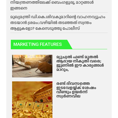
നിയന്ത്രണത്തിലേക്ക് ബെംഗളൂരു, മാറ്റങ്ങൾ
ഇങ്ങനെ
മുഖ്യമന്ത്രി ഡി.കെ.ശിവകുമാറിന്റെ വാഹനവ്യൂഹം
തടയാൻ ശ്രമം:.വഴിയിൽ തടഞ്ഞത് സ്വന്തം
ആളുകളോ? കേസെടുത്തു പോലീസ്
MARKETING FEATURES
മ്യൂച്വൽ ഫണ്ട് മുതൽ
ആദായ നികുതി വരെ;
ജൂണിൽ ഈ കാര്യങ്ങൾ
മാറും,
രണ്ട് ദിവസത്തെ
ഇടവേളയ്ക്ക് ശേഷം
വീണ്ടും ഉയർന്ന്
സ്വർണവില