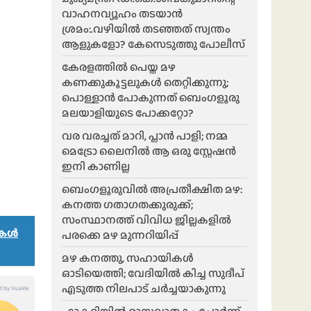
വാഹനവ്യൂഹം തടയാൻ
ശ്രമം:.വഴിയിൽ തടഞ്ഞത് സ്വന്തം
ആളുകളോ? കേസെടുത്തു പോലീസ്
കേരളത്തിൽ പെയ്ത മഴ
കണക്കുകൂട്ടലുകൾ തെറ്റിക്കുന്നു;
പൊള്ളാൻ പോകുന്നത് ബെംഗളൂരു
മലയാളിയുടെ പോക്കറ്റോ?
വര വരച്ചത് മാറി, പ്ലാൻ പാളി; നമ്മ
മെട്രോ ലൈനിൽ ആ ഒരു സ്റ്റേഷൻ
ഇനി കാണില്ല
ബെംഗളൂരുവിൽ അപ്രതീക്ഷിത മഴ:
കനത്ത ഗതാഗതക്കുരുക്ക്;
സംസ്ഥാനത്ത് വിവിധ ജില്ലകളിൽ
നുകൾ
പരക്കെ മഴ മുന്നറിയിപ്പ്
മഴ കനത്തു, സഹായികൾ
ഓടിയെത്തി; വേദിയിൽ കിച്ച സുദീപ്
എടുത്ത നിലപാട് ചർച്ചയാകുന്നു