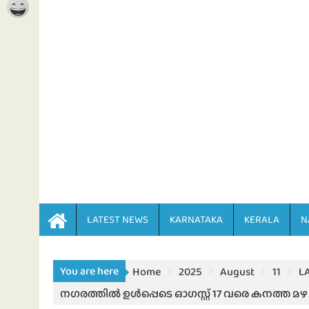
LATEST NEWS
KARNATAKA
KERALA
N
You are here
Home
2025
August
11
L
നഗരത്തിൽ ഉൾപ്പെടെ ഓഗസ്റ്റ് 17 വരെ കനത്ത മഴ 