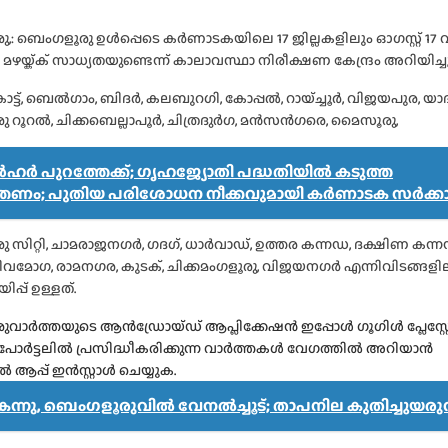
,: ബെംഗളൂരു ഉൾപ്പെടെ കർണാടകയിലെ 17 ജില്ലകളിലും ഓഗസ്റ്റ് 17
ഴയ്ക്ക് സാധ്യതയുണ്ടെന്ന് കാലാവസ്ഥാ നിരീക്ഷണ കേന്ദ്രം അറിയിച്ചു
ട്, ബെൽഗാം, ബിദർ, കലബുറഗി, കോപ്പൽ, റായ്ച്ചൂർ, വിജയപുര, യാദ്
 റൂറൽ, ചിക്കബെല്ലാപൂർ, ചിത്രദുർഗ, മൻസൻഗരെ, മൈസൂരു,
ർ പുറത്തേക്ക്; ഗൃഹജ്യോതി പദ്ധതിയിൽ കടുത്ത
്ത്രണം; പുതിയ പരിശോധന നീക്കവുമായി കർണാടക സർക്ക
 സിറ്റി, ചാമരാജനഗർ, ഗദഗ്, ധാർവാഡ്, ഉത്തര കന്നഡ, ദക്ഷിണ കന്ന
 ശിവമോഗ, രാമനഗര, കുടക്, ചിക്കമംഗളൂരു, വിജയനഗർ എന്നിവിടങ്ങള
ിപ്പ് ഉള്ളത്.
വാർത്തയുടെ ആൻഡ്രോയ്ഡ് ആപ്ലിക്കേഷൻ ഇപ്പോൾ ഗൂഗിൾ പ്ലേസ്റ്
, പോർട്ടലിൽ പ്രസിദ്ധീകരിക്കുന്ന വാർത്തകൾ വേഗത്തിൽ അറിയാൻ
്പ് ഇൻസ്റ്റാൾ ചെയ്യുക.
ന്നു, ബെം​ഗളൂരുവിൽ വേനൽച്ചൂട്; താപനില കുതിച്ചുയരുന