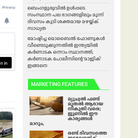
ബെംഗളൂരുവിൽ ഉൾപ്പടെ
സംസ്ഥാന പല ഭാ​ഗങ്ങളിലും മൂന്ന്
ദിവസം കൂടി ശക്തമായ മഴയ്ക്ക്
സാധ്യത
മോഷ്ടിച്ച മൊബൈൽ ഫോണുകൾ
വീണ്ടെടുക്കുന്നതിൽ ഇന്ത്യയിൽ
കർണാടക ഒന്നാം സ്ഥാനത്ത്;
കർണാടക പോലീസിന്റെ ‘മാജിക്’
ഇങ്ങനെ
MARKETING FEATURES
മ്യൂച്വൽ ഫണ്ട്
മുതൽ ആദായ
നികുതി വരെ;
ജൂണിൽ ഈ
കാര്യങ്ങൾ
മാറും,
രണ്ട് ദിവസത്തെ
ഇടവേളയ്ക്ക്