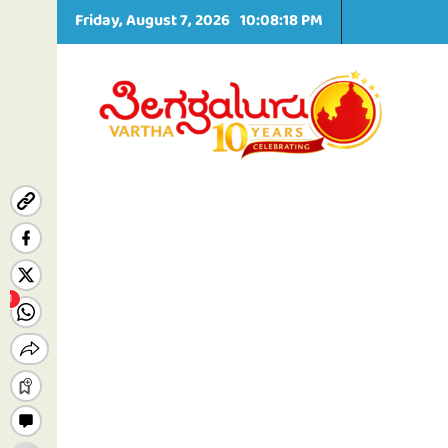
S
Friday, August 7, 2026
10:08:19 PM
k
i
p
t
o
c
o
n
t
e
n
t