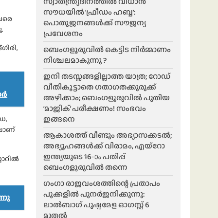
സ്വാതന്ത്ര്യദിനത്തിൽ വിധാൻ
സൗധയിൽ ‘ഫ്രീഡം ഹബ്ബ’:
 വരെ
പൊതുജനങ്ങൾക്ക് സൗജന്യ
.
പ്രവേശനം
ഗിരി,
ബെംഗളൂരുവിൽ കെട്ടിട നിർമ്മാണം
നിശ്ചലമാകുന്നു ?
ഇനി തടസ്സങ്ങളില്ലാത്ത യാത്ര; റോഡ്
വീതികൂട്ടാതെ ഗതാഗതക്കുരുക്ക്
ാർ
അഴിക്കാം; ബെംഗളൂരുവിൽ പുതിയ
‘മാജിക്’ പരീക്ഷണം! സംഭവം
ഇങ്ങനെ
ഡ,
ിലാണ്
ആകാശത്ത് വീണ്ടും അഭ്യാസക്കടൽ;
അഭ്യൂഹങ്ങൾക്ക് വിരാമം, എയ്റോ
ഇന്ത്യയുടെ 16-ാം പതിപ്പ്
റോറിൽ
ബെംഗളൂരുവിൽ തന്നെ
ഗംഗാ രാജവംശത്തിന്റെ പ്രതാപം
പൂക്കളിൽ പുനർജനിക്കുന്നു:
്നു
ലാൽബാഗ് പുഷ്പമേള ഓഗസ്റ്റ് 6
മുതൽ