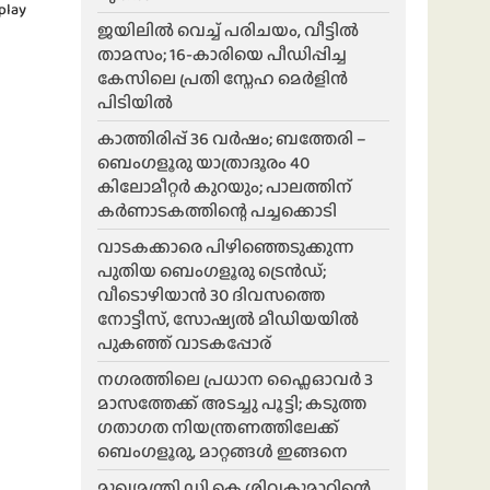
play
ജയിലിൽ വെച്ച് പരിചയം, വീട്ടിൽ
താമസം; 16-കാരിയെ പീഡിപ്പിച്ച
കേസിലെ പ്രതി സ്നേഹ മെർളിൻ
പിടിയിൽ
കാത്തിരിപ്പ് 36 വർഷം; ബത്തേരി –
ബെംഗളൂരു യാത്രാദൂരം 40
കിലോമീറ്റർ കുറയും; പാലത്തിന്
കർണാടകത്തിന്റെ പച്ചക്കൊടി
വാടകക്കാരെ പിഴിഞ്ഞെടുക്കുന്ന
പുതിയ ബെംഗളൂരു ട്രെൻഡ്;
വീടൊഴിയാൻ 30 ദിവസത്തെ
നോട്ടീസ്, സോഷ്യൽ മീഡിയയിൽ
പുകഞ്ഞ് വാടകപ്പോര്
ന​ഗരത്തിലെ പ്രധാന ഫ്ലൈഓവർ 3
മാസത്തേക്ക് അടച്ചു പൂട്ടി; കടുത്ത
ഗതാഗത നിയന്ത്രണത്തിലേക്ക്
ബെംഗളൂരു, മാറ്റങ്ങൾ ഇങ്ങനെ
മുഖ്യമന്ത്രി ഡി.കെ.ശിവകുമാറിന്റെ