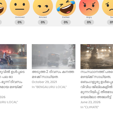
ുവിൽ ഉൾപ്പടെ
അടുത്ത 2 ദിവസം കനത്ത
സംസ്ഥാനത്ത് പരക്
പല ഭാ​
മഴക്ക് സാധ്യത.
മഴയ്ക്ക് സാധ്യത;
October 29, 2021
 മൂന്ന് ദിവസം
ബെംഗളൂരു ഉൾപ്പെ
In "BENGALURU LOCAL"
മായ മഴയ്ക്ക്
വിവിധ ജില്ലകളിൽ
മുന്നറിയിപ്പ്, തീരദേ
2026
യെല്ലോ അലേർട്ട്
LURU LOCAL"
June 23, 2026
In "CLIMATE"