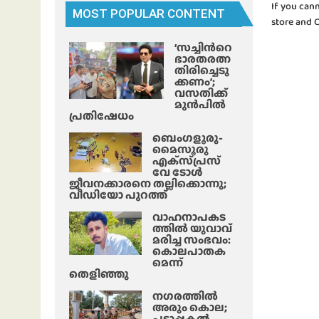
If you can
MOST POPULAR CONTENT
store and 
‘സച്ചിന്‍റെ
ഭാരതരത്ന
തിരിച്ചെടു
ക്കണം’;
വസതിക്ക്
മുൻപിൽ
പ്രതിഷേധം
ബെംഗളൂരു-
മൈസൂരു
എക്‌സ്‌പ്രസ്‌
വേ ടോൾ
ജീവനക്കാരനെ തല്ലിക്കൊന്നു;
വീഡിയോ പുറത്ത്
വാഹനാപകട
ത്തിൽ യുവാവ്
മരിച്ച സംഭവം:
കൊലപാതക
മെന്ന്
തെളിഞ്ഞു
നഗരത്തിൽ
അരും കൊല;
പട്ടാപ്പകൽ