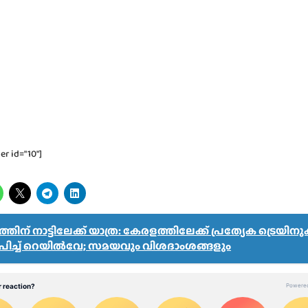
er id="10"]
ിന് നാട്ടിലേക്ക് യാത്ര: കേരളത്തിലേക്ക് പ്രത്യേക ട്രെയി
യാപിച്ച് റെയിൽവേ; സമയവും വിശദാംശങ്ങളും