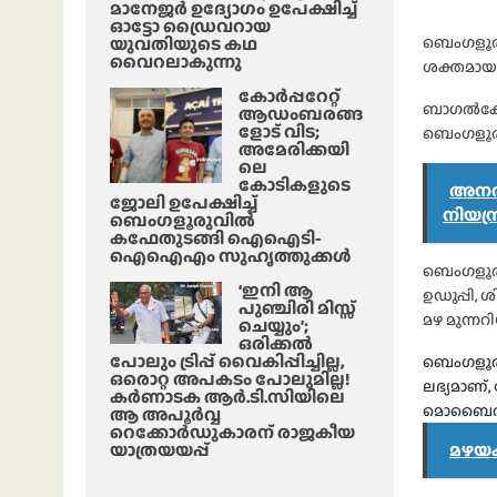
മാനേജർ ഉദ്യോഗം ഉപേക്ഷിച്ച്
ഓട്ടോ ഡ്രൈവറായ
യുവതിയുടെ കഥ
ബെംഗളൂരു
വൈറലാകുന്നു
ശക്തമായ മ
കോർപ്പറേറ്റ്
ബാഗൽകോട്
ആഡംബരങ്ങ
ളോട് വിട;
ബെംഗളൂരു
അമേരിക്കയി
ലെ
കോടികളുടെ
അനർഹ
ജോലി ഉപേക്ഷിച്ച്
നിയന
ബെംഗളൂരുവിൽ
കഫേതുടങ്ങി ഐഐടി-
ഐഐഎം സുഹൃത്തുക്കൾ
ബെംഗളൂരു
‘ഇനി ആ
ഉഡുപ്പി,
പുഞ്ചിരി മിസ്സ്
മഴ മുന്നറിയ
ചെയ്യും’;
ഒരിക്കൽ
പോലും ട്രിപ്പ് വൈകിപ്പിച്ചില്ല,
ബെംഗളൂരു
ഒരൊറ്റ അപകടം പോലുമില്ല!
ലഭ്യമാണ്
കർണാടക ആർ.ടി.സിയിലെ
മൊബൈൽ ആപ
ആ അപൂർവ്വ
റെക്കോർഡുകാരന് രാജകീയ
യാത്രയയപ്പ്
മഴയക