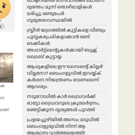
ഫാക്ടറിയിൽ രാസവാതകം ചോർന്ന്
ദുരന്തം: മൂന്ന് തൊഴിലാളികൾ
മരിച്ചു; രണ്ടുപേർ
ഗുരുതരാവസ്ഥയിൽ
സ്ക്രീൻ യുഗത്തിൽ കുട്ടികളെ വീണ്ടും
പുസ്തകപ്രേമികളാക്കാൻ രണ്ട്
ടെക്കികൾ:
അപ്പാർട്ട്മെന്റുകൾക്കായി ‘ബുക്സ്
ട്രൈബ്’ കൂട്ടായ്മ
ആപ്പുകളിലെ ഈ ‘സൈലന്റ് കില്ലർ’
വില്ലനോ? ബെംഗളൂവിൽ ഇവയ്ക്ക്
കർശന നിയന്ത്രണം വേണമെന്ന്
ആവശ്യം
കെ
നടുറോഡിൽ കാർ ഡ്രൈവർക്ക്
ടെ
ഓട്ടോ ഡ്രൈവറുടെ ക്രൂരമർദ്ദനം,
ഞെട്ടിക്കുന്ന ദൃശ്യങ്ങൾ പുറത്ത്
ശത്ത്
പ്രളയച്ചുഴിയിൽ അസം; ഒടുവിൽ
ബെംഗളൂരുവിൽ നിന്ന് ആ
ആശ്വാസ വാർത്തയെത്തി!