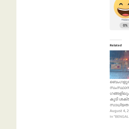
Related
ബെംഗളൂര
സംസ്ഥാന 
ഗങ്ങളിലും
കൂടി ശക്ത
സാധ്യത
August 4, 
In "BENGA