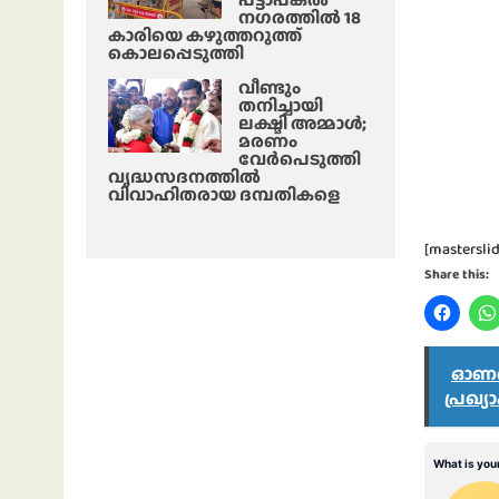
നഗരത്തിൽ 18
കാരിയെ കഴുത്തറുത്ത്
കൊലപ്പെടുത്തി
വീണ്ടും
തനിച്ചായി
ലക്ഷ്മി അമ്മാള്‍;
മരണം
വേർപെടുത്തി
വൃദ്ധസദനത്തില്‍
വിവാഹിതരായ ദമ്പതികളെ
[masterslid
Share this:
ഓണത്ത
പ്രഖ്