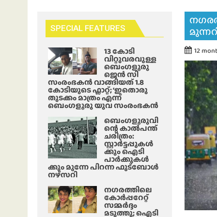
നഗരത്
SPECIAL FEATURES
മുന്ന
13 കോടി
12 mon
വിറ്റുവരവുള്ള
ബെംഗളൂരു
ജെൻ സി
സംരംഭകൻ വാങ്ങിയത് 1.8
കോടിയുടെ ഫ്ലാറ്റ്; ‘ഇതൊരു
തുടക്കം മാത്രം എന്ന്
ബെംഗളൂരു യുവ സംരംഭകൻ
ബെംഗളൂരുവി
ന്റെ കാൽപന്ത്
ചരിത്രം:
സ്റ്റാർട്ടപ്പുകൾ
ക്കും ഐടി
പാർക്കുകൾ
ക്കും മുന്നേ പിറന്ന ഫുട്ബോൾ
നഴ്സറി
നഗരത്തിലെ
കോർപ്പറേറ്റ്
സമ്മർദ്ദം
മടുത്തു; ഐടി