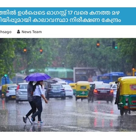
തിൽ ഉൾപ്പെടെ ഓഗസ്റ്റ് 17 വരെ കനത്ത മഴ
റിയിപ്പുമായി കാലാവസ്ഥാ നിരീക്ഷണ കേന്ദ്രം
thsago
News Team