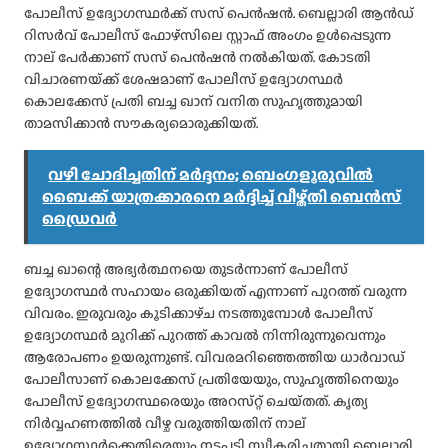
പോലീസ് ഉദ്യോഗസ്ഥർക്ക് സസ് പെൻഷൻ.
ബെല്ലാരി ആൻഡ്
റിസർവ് പോലീസ് ഫോഴ്‌സിലെ സ്റ്റാഫ് അംഗം ഉൾപ്പെടുന്ന
നാല് പേർക്കാണ് സസ് പെൻഷൻ നൽകിയത്.
കോടതി
വിചാരണയ്‌ക്ക് ശേഷമാണ് പോലീസ് ഉദ്യോഗസ്ഥർ
കൊലക്കേസ് പ്രതി ബച്ച ഖാന് വനിത സുഹൃത്തുമായി
താമസിക്കാൻ സൗകര്യമൊരുക്കിയത്.
വഴി ചോദിച്ചതിന് മർദ്ദനം; ബെംഗളൂരുവിൽ
ബൈക്ക് യാത്രക്കാരനെ മർദ്ദിച്ച് വീഴ്ത്തി ബെൻസ്
ഡ്രൈവർ
ബച്ച ഖാന്റെ അഭ്യർത്ഥനയെ തുടർന്നാണ് പോലീസ്
ഉദ്യോഗസ്ഥർ സഹായം ഒരുക്കിയത് എന്നാണ് പുറത്ത് വരുന്ന
വിവരം.
ഇരുവരും കൂടിക്കാഴ്‌ച നടത്തുമ്പോൾ പോലീസ്
ഉദ്യോഗസ്ഥർ മുറിക്ക് പുറത്ത് കാവൽ നിന്നിരുന്നുവെന്നും
ആരോപണം ഉയരുന്നുണ്ട്.
വിവരമറിഞ്ഞെത്തിയ ധാർവാഡ്
പോലീസാണ് കൊലക്കേസ് പ്രതിയേയും, സുഹൃത്തിനെയും
പോലീസ് ഉദ്യോഗസ്ഥരെയും അറസ്‌റ്റ് ചെയ്‌തത്.
കൃത്യ
നിർവ്വഹണത്തിൽ വീഴ്ച വരുത്തിയതിന് നാല്
ഉദ്യോഗസ്ഥർക്കെതിരെയും നടപടി സ്വീകരിച്ചതായി ബെല്ലാരി