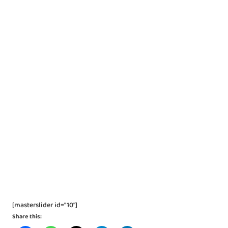
[masterslider id="10"]
Share this: