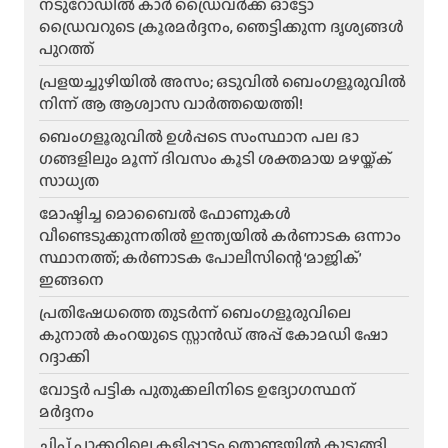
നടുറോഡിൽ കാർ ഡ്രൈവർക്ക് ഓട്ടോ
ഡ്രൈവറുടെ ക്രൂരമർദ്ദനം, ഞെട്ടിക്കുന്ന ദൃശ്യങ്ങൾ
പുറത്ത്
പ്രളയച്ചുഴിയിൽ അസം; ഒടുവിൽ ബെംഗളൂരുവിൽ
നിന്ന് ആ ആശ്വാസ വാർത്തയെത്തി!
ബെംഗളൂരുവിൽ ഉൾപ്പടെ സംസ്ഥാന പല ഭാ​
ഗങ്ങളിലും മൂന്ന് ദിവസം കൂടി ശക്തമായ മഴയ്ക്ക്
സാധ്യത
മോഷ്ടിച്ച മൊബൈൽ ഫോണുകൾ
വീണ്ടെടുക്കുന്നതിൽ ഇന്ത്യയിൽ കർണാടക ഒന്നാം
സ്ഥാനത്ത്; കർണാടക പോലീസിന്റെ ‘മാജിക്’
ഇങ്ങനെ
പ്രതിഷേധത്തെ തുടർന്ന് ബെംഗളൂരുവിലെ
കുനാൽ കംറയുടെ സ്റ്റാൻഡ് അപ്പ് കോമഡി ഷോ
റദ്ദാക്കി
വോട്ടർ പട്ടിക പുതുക്കലിനിടെ ഉദ്യോഗസ്ഥന്
മർദ്ദനം
ചിപ്സ് പാക്കറ്റിലെ കളിപ്പാട്ടം തൊണ്ടയിൽ കുടുങ്ങി