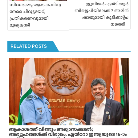
i
ജൂനിയർ എൻടിആർ
സിദ്ധരാമയ്യയുടെ കാറിനു
g
ബിജെപിയിലേക്ക് ? അമിത്
നേരെ ചീമുട്ടയേറ്,
a
ഷായുമായി കൂടിക്കാഴ്ച്ച
പ്രതികരണവുമായി
t
നടത്തി
മുഖ്യമന്ത്രി
i
o
n
RELATED POSTS
ആകാശത്ത് വീണ്ടും അഭ്യാസക്കടൽ;
അഭ്യൂഹങ്ങൾക്ക് വിരാമം, എയ്റോ ഇന്ത്യയുടെ 16-ാം