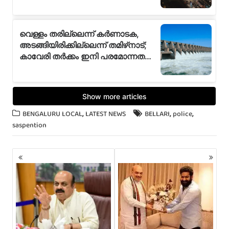
,
,
,
BENGALURU LOCAL
LATEST NEWS
BELLARI
police
saspention
P
o
s
t
s
n
a
v