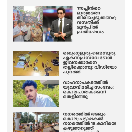
ൽ
‘സച്ചിന്‍റെ
ഭാരതരത്ന
തിരിച്ചെടുക്കണം’;
വസതിക്ക്
മുൻപിൽ
പ്രതിഷേധം
ബെംഗളൂരു-മൈസൂരു
എക്‌സ്‌പ്രസ്‌വേ ടോൾ
ജീവനക്കാരനെ
തല്ലിക്കൊന്നു; വീഡിയോ
പുറത്ത്
വാഹനാപകടത്തിൽ
യുവാവ് മരിച്ച സംഭവം:
കൊലപാതകമെന്ന്
തെളിഞ്ഞു
നഗരത്തിൽ അരും
കൊല; പട്ടാപ്പകൽ
നഗരത്തിൽ 18 കാരിയെ
കഴുത്തറുത്ത്