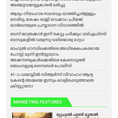
അഞ്ചുവയസ്സുകാരൻ മരിച്ചു
ആദ്യം നിരാഹാര സമരവും ലാത്തിച്ചാർജ്ജും
നേരിടൂ, ശേഷം രാജി വെക്കാം’: പ്രിയങ്ക്
ഖാർഗെയുടെ പ്രസ്താവന വിവാദത്തിൽ
ബസ് യാത്രക്കാർ ഇനി ‘കേട്ടു പഠിക്കും’: ബിഎംടിസി
ബസുകളിൽ വരുന്നു വലിയൊരു മാറ്റം!
രാഹുൽ ഗാന്ധിക്കെതിരെ അധിക്ഷേപകരമായ
പോസ്റ്റ്: മൂന്ന് ഇൻസ്റ്റാഗ്രാം
അക്കൗണ്ടുകൾക്കെതിരെ കേസെടുത്ത്
ബെംഗളൂരു സൈബർ പോലീസ്
41–ാം വയസ്സിൽ സിആർ7ന് വിവാഹം! ആദ്യ
മകന്റെ അമ്മയെ ഇന്നും വെളിപ്പെടുത്താതെ
ക്രിസ്റ്റ്യാനോ
MARKETING FEATURES
മ്യൂച്വൽ ഫണ്ട് മുതൽ