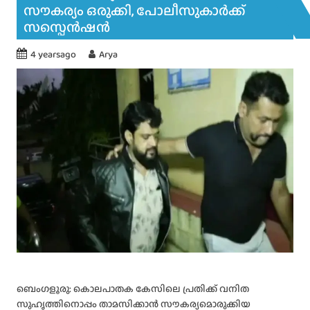
സൗകര്യം ഒരുക്കി, പോലീസുകാർക്ക്
സസ്പെൻഷൻ
4 yearsago
Arya
ബെംഗളൂരു: കൊലപാതക കേസിലെ പ്രതിക്ക് വനിത
സുഹൃത്തിനൊപ്പം താമസിക്കാൻ സൗകര്യമൊരുക്കിയ