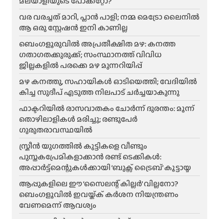
മലയാളിയുടെ പോക്കറ്റോ?
വര വരച്ചത് മാറി, പ്ലാൻ പാളി; നമ്മ മെട്രോ ലൈനിൽ
ആ ഒരു സ്റ്റേഷൻ ഇനി കാണില്ല
ബെംഗളൂരുവിൽ അപ്രതീക്ഷിത മഴ: കനത്ത
ഗതാഗതക്കുരുക്ക്; സംസ്ഥാനത്ത് വിവിധ
ജില്ലകളിൽ പരക്കെ മഴ മുന്നറിയിപ്പ്
മഴ കനത്തു, സഹായികൾ ഓടിയെത്തി; വേദിയിൽ
കിച്ച സുദീപ് എടുത്ത നിലപാട് ചർച്ചയാകുന്നു
ഫാക്ടറിയിൽ രാസവാതകം ചോർന്ന് ദുരന്തം: മൂന്ന്
തൊഴിലാളികൾ മരിച്ചു; രണ്ടുപേർ
ഗുരുതരാവസ്ഥയിൽ
സ്ക്രീൻ യുഗത്തിൽ കുട്ടികളെ വീണ്ടും
പുസ്തകപ്രേമികളാക്കാൻ രണ്ട് ടെക്കികൾ:
അപ്പാർട്ട്മെന്റുകൾക്കായി ‘ബുക്സ് ട്രൈബ്’ കൂട്ടായ്മ
ആപ്പുകളിലെ ഈ ‘സൈലന്റ് കില്ലർ’ വില്ലനോ?
ബെംഗളൂവിൽ ഇവയ്ക്ക് കർശന നിയന്ത്രണം
വേണമെന്ന് ആവശ്യം