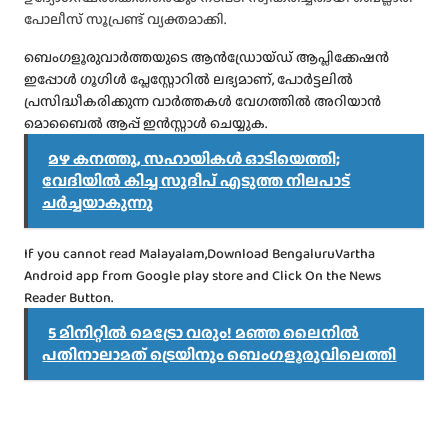
പോലീസ് സൂപ്രണ്ട് വ്യക്തമാക്കി.
ബെംഗളൂരുവാർത്തയുടെ ആൻഡ്രോയ്ഡ് ആപ്ലിക്കേഷൻ
ഇപ്പോൾ ഗൂഗിൾ പ്ലേസ്റ്റോറിൽ ലഭ്യമാണ്, പോർട്ടലിൽ
പ്രസിദ്ധീകരിക്കുന്ന വാർത്തകൾ വേഗത്തിൽ അറിയാൻ
മൊബൈൽ ആപ്പ് ഇൻസ്റ്റാൾ ചെയ്യുക.
മഴ കനത്തു, സഹായികൾ ഓടിയെത്തി;
വേദിയിൽ കിച്ച സുദീപ് എടുത്ത നിലപാട്
ചർച്ചയാകുന്നു
If you cannot read Malayalam,Download BengaluruVartha
Android app from Google play store and Click On the News
Reader Button.
5 മിനിറ്റിൽ മെട്രോ വരും! മഞ്ഞ ലൈനിൽ
പതിനാലാമത് ട്രെയിനും ബെംഗളൂരുവിലെത്തി