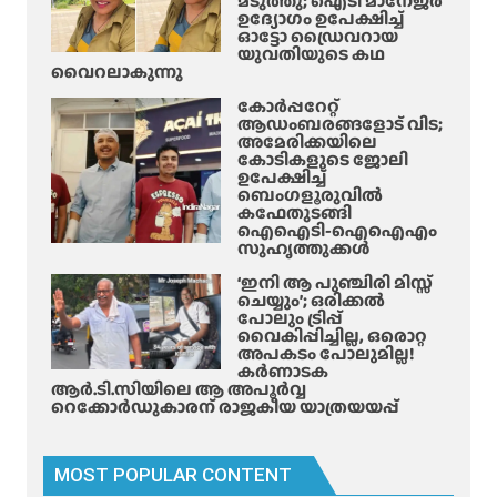
മടുത്തു; ഐടി മാനേജർ
ഉദ്യോഗം ഉപേക്ഷിച്ച്
രി
ഓട്ടോ ഡ്രൈവറായ
യെ
യുവതിയുടെ കഥ
പീ
വൈറലാകുന്നു
ഡി
കോർപ്പറേറ്റ്
പ്പി
ആഡംബരങ്ങളോട് വിട;
അമേരിക്കയിലെ
ച്ച
കോടികളുടെ ജോലി
കേ
ഉപേക്ഷിച്ച്
സി
ബെംഗളൂരുവിൽ
കഫേതുടങ്ങി
ലെ
ഐഐടി-ഐഐഎം
പ്ര
സുഹൃത്തുക്കൾ
തി
‘ഇനി ആ പുഞ്ചിരി മിസ്സ്
സ്നേ
ചെയ്യും’; ഒരിക്കൽ
ഹ
പോലും ട്രിപ്പ്
വൈകിപ്പിച്ചില്ല, ഒരൊറ്റ
മെ
അപകടം പോലുമില്ല!
ർ
കർണാടക
ളി
ആർ.ടി.സിയിലെ ആ അപൂർവ്വ
റെക്കോർഡുകാരന് രാജകീയ യാത്രയയപ്പ്
ൻ
പി
ടി
MOST POPULAR CONTENT
യി