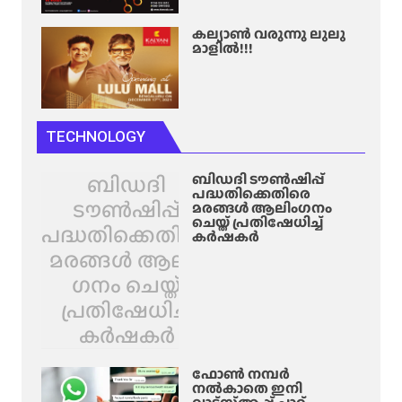
കല്യാൺ വരുന്നു ലുലു
മാളിൽ!!!
TECHNOLOGY
ബിഡദി
ബിഡദി ടൗൺഷിപ്പ്
പദ്ധതിക്കെതിരെ
ടൗൺഷിപ്പ്
മരങ്ങൾ ആലിം​ഗനം
ചെയ്ത് പ്രതിഷേധിച്ച്
പദ്ധതിക്കെതിരെ
കർഷകർ
മരങ്ങൾ ആലിം​
ഗനം ചെയ്ത്
പ്രതിഷേധിച്ച്
കർഷകർ
ഫോൺ നമ്പർ
നൽകാതെ ഇനി