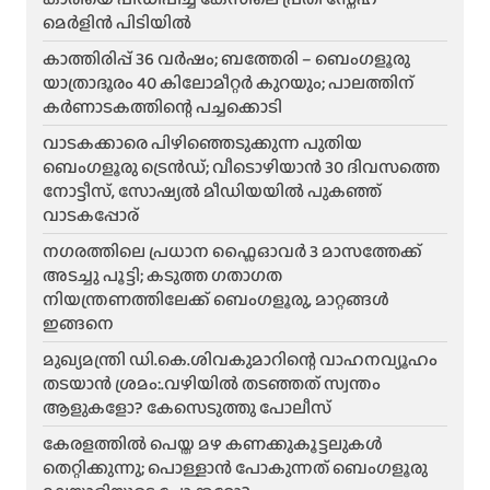
മെർളിൻ പിടിയിൽ
കാത്തിരിപ്പ് 36 വർഷം; ബത്തേരി – ബെംഗളൂരു
യാത്രാദൂരം 40 കിലോമീറ്റർ കുറയും; പാലത്തിന്
കർണാടകത്തിന്റെ പച്ചക്കൊടി
വാടകക്കാരെ പിഴിഞ്ഞെടുക്കുന്ന പുതിയ
ബെംഗളൂരു ട്രെൻഡ്; വീടൊഴിയാൻ 30 ദിവസത്തെ
നോട്ടീസ്, സോഷ്യൽ മീഡിയയിൽ പുകഞ്ഞ്
വാടകപ്പോര്
ന​ഗരത്തിലെ പ്രധാന ഫ്ലൈഓവർ 3 മാസത്തേക്ക്
അടച്ചു പൂട്ടി; കടുത്ത ഗതാഗത
നിയന്ത്രണത്തിലേക്ക് ബെംഗളൂരു, മാറ്റങ്ങൾ
ഇങ്ങനെ
മുഖ്യമന്ത്രി ഡി.കെ.ശിവകുമാറിന്റെ വാഹനവ്യൂഹം
തടയാൻ ശ്രമം:.വഴിയിൽ തടഞ്ഞത് സ്വന്തം
ആളുകളോ? കേസെടുത്തു പോലീസ്
കേരളത്തിൽ പെയ്ത മഴ കണക്കുകൂട്ടലുകൾ
തെറ്റിക്കുന്നു; പൊള്ളാൻ പോകുന്നത് ബെംഗളൂരു