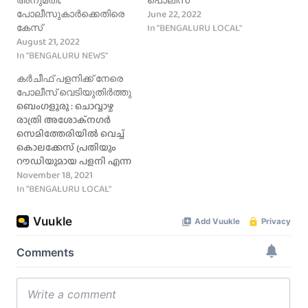
June 22, 2022
പോലീസുകാർക്കെതിരെ
In "BENGALURU LOCAL"
കേസ്
August 21, 2022
In "BENGALURU NEWS"
കർചീഫ് പളനിക്ക് നേരെ
പോലീസ് വെടിയുതിർത്തു
ബെംഗളൂരു : ചൊവ്വാഴ്ച
രാത്രി അശോക്‌നഗർ
സെമിത്തേരിയിൽ വെച്ച്
കൊലക്കേസ് പ്രതിയും
റൗഡിയുമായ പളനി എന്ന
കർച്ചീഫ് പളനിയെ
November 18, 2021
അറസ്റ്റ് ചെയ്യുന്നതിനിടെ
In "BENGALURU LOCAL"
പോലീസ് ഉദ്യോഗസ്ഥരെ
ആക്രമിക്കുകയും വെട്ടി
പരിക്കേൽപ്പിക്കുകയും
ചെയ്തു. തുടർന്ന് പ്രതിയെ
കീഴ്പ്പെടുത്താനായി
പോലീസ്
വെടിയുതിർത്തു. മൂന്ന്
കൊലപാതകങ്ങൾ