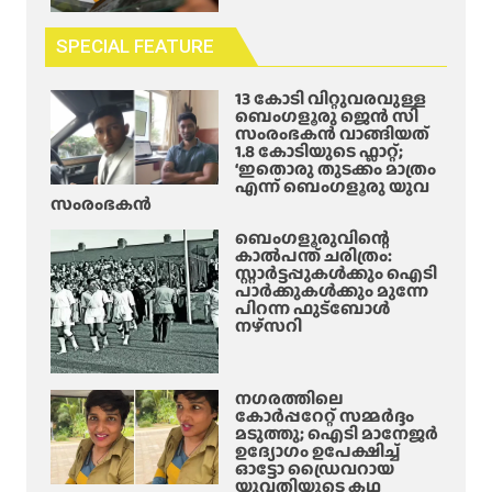
SPECIAL FEATURE
13 കോടി വിറ്റുവരവുള്ള
ബെംഗളൂരു ജെൻ സി
സംരംഭകൻ വാങ്ങിയത്
1.8 കോടിയുടെ ഫ്ലാറ്റ്;
‘ഇതൊരു തുടക്കം മാത്രം
എന്ന് ബെംഗളൂരു യുവ
സംരംഭകൻ
ബെംഗളൂരുവിന്റെ
കാൽപന്ത് ചരിത്രം:
സ്റ്റാർട്ടപ്പുകൾക്കും ഐടി
പാർക്കുകൾക്കും മുന്നേ
പിറന്ന ഫുട്ബോൾ
നഴ്സറി
നഗരത്തിലെ
കോർപ്പറേറ്റ് സമ്മർദ്ദം
മടുത്തു; ഐടി മാനേജർ
ഉദ്യോഗം ഉപേക്ഷിച്ച്
ഓട്ടോ ഡ്രൈവറായ
യുവതിയുടെ കഥ