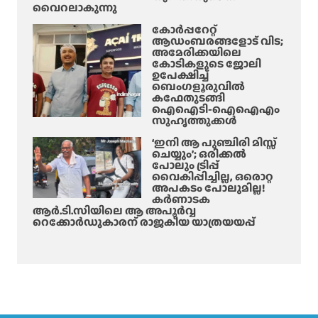
വൈറലാകുന്നു
കോർപ്പറേറ്റ്
ആഡംബരങ്ങളോട് വിട;
അമേരിക്കയിലെ
കോടികളുടെ ജോലി
ഉപേക്ഷിച്ച്
ബെംഗളൂരുവിൽ
കഫേതുടങ്ങി
ഐഐടി-ഐഐഎം
സുഹൃത്തുക്കൾ
‘ഇനി ആ പുഞ്ചിരി മിസ്സ്
ചെയ്യും’; ഒരിക്കൽ
പോലും ട്രിപ്പ്
വൈകിപ്പിച്ചില്ല, ഒരൊറ്റ
അപകടം പോലുമില്ല!
കർണാടക
ആർ.ടി.സിയിലെ ആ അപൂർവ്വ
റെക്കോർഡുകാരന് രാജകീയ യാത്രയയപ്പ്