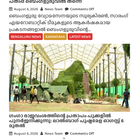
പതിപ്പ് ബെംഗളൂരുവിൽ തന്നെ
August 6, 2026
News Team
Comments Off
o
ബെംഗളൂരു: വ്യോമസേനയുടെ സൂര്യകിരൺ, സാരംഗ്
n
എയറോബാറ്റിക് ടീമുകളുടെ ആകർഷകമായ
ആ
പ്രകടനങ്ങളാൽ ബെംഗളൂരുവിന്റെ...
കാ
ശ
BENGALURU NEWS
KARNATAKA
LATEST NEWS
ത്ത്
വീ
ണ്ടും
അ
ഭ്യാ
സ
ക്ക
ട
ൽ
;
അ
ഗംഗാ രാജവംശത്തിന്റെ പ്രതാപം പൂക്കളിൽ
ഭ്യൂ
പുനർജനിക്കുന്നു: ലാൽബാഗ് പുഷ്പമേള ഓഗസ്റ്റ് 6
മുതൽ
ഹ
ങ്ങ
August 6, 2026
News Team
Comments Off
o
ൾ