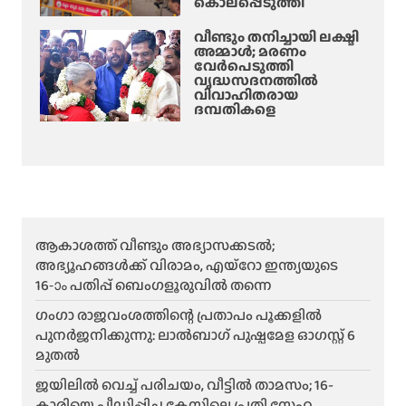
കൊലപ്പെടുത്തി
വീണ്ടും തനിച്ചായി ലക്ഷ്മി
അമ്മാള്‍; മരണം
വേർപെടുത്തി
വൃദ്ധസദനത്തില്‍
വിവാഹിതരായ
ദമ്പതികളെ
ആകാശത്ത് വീണ്ടും അഭ്യാസക്കടൽ;
അഭ്യൂഹങ്ങൾക്ക് വിരാമം, എയ്റോ ഇന്ത്യയുടെ
16-ാം പതിപ്പ് ബെംഗളൂരുവിൽ തന്നെ
ഗംഗാ രാജവംശത്തിന്റെ പ്രതാപം പൂക്കളിൽ
പുനർജനിക്കുന്നു: ലാൽബാഗ് പുഷ്പമേള ഓഗസ്റ്റ് 6
മുതൽ
ജയിലിൽ വെച്ച് പരിചയം, വീട്ടിൽ താമസം; 16-
കാരിയെ പീഡിപ്പിച്ച കേസിലെ പ്രതി സ്നേഹ