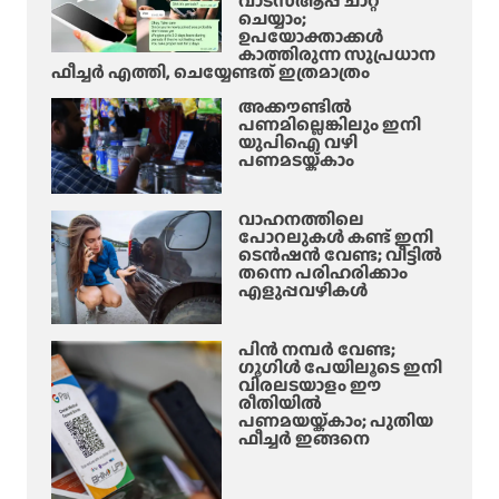
വാട്‌സ്ആപ്പ് ചാറ്റ്
ചെയ്യാം;
ഉപയോക്താക്കൾ
കാത്തിരുന്ന സുപ്രധാന
ഫീച്ചർ എത്തി, ചെയ്യേണ്ടത് ഇത്രമാത്രം
അക്കൗണ്ടിൽ
പണമില്ലെങ്കിലും ഇനി
യുപിഐ വഴി
പണമടയ്ക്കാം
വാഹനത്തിലെ
പോറലുകൾ കണ്ട് ഇനി
ടെൻഷൻ വേണ്ട; വീട്ടിൽ
തന്നെ പരിഹരിക്കാം
എളുപ്പവഴികൾ
പിൻ നമ്പർ വേണ്ട;
ഗൂഗിൾ പേയിലൂടെ ഇനി
വിരലടയാളം ഈ
രീതിയിൽ
പണമയയ്ക്കാം; പുതിയ
ഫീച്ചർ ഇങ്ങനെ