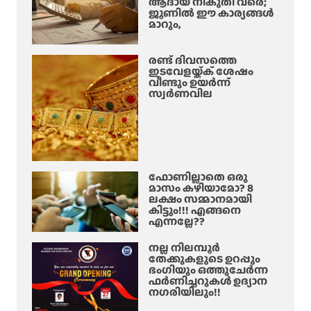
ആദായ നികുതി വരെ;
ജൂണിൽ ഈ കാര്യങ്ങൾ
മാറും,
രണ്ട് ദിവസത്തെ
ഇടവേളയ്ക്ക് ശേഷം
വീണ്ടും ഉയർന്ന്
സ്വർണവില
ഫോണില്ലാതെ ഒരു
മാസം കഴിയാമോ? 8
ലക്ഷം സമ്മാനമായി
കിട്ടും!!! എങ്ങനെ
എന്നല്ലേ??
നല്ല നിലമ്പൂർ
തേക്കുകളുടെ ഉറപ്പും
ഭംഗിയും ഒത്തുചേർന്ന
ഫർണിച്ചറുകൾ ഉദ്യാന
നഗരിയിലും!!