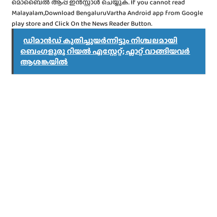
മൊബൈൽ ആപ്പ് ഇൻസ്റ്റാൾ ചെയ്യുക. If you cannot read
Malayalam,Download BengaluruVartha Android app from Google
play store and Click On the News Reader Button.
ഡിമാൻഡ് കുതിച്ചുയർന്നിട്ടും നിശ്ചലമായി
ബെംഗളൂരു റിയൽ എസ്റ്റേറ്റ്; ഫ്ലാറ്റ് വാങ്ങിയവർ
ആശങ്കയിൽ