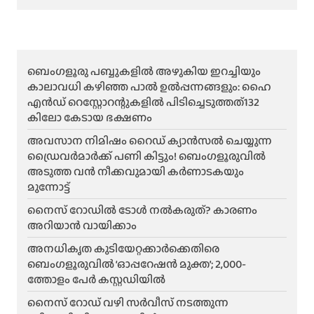
ബെംഗളൂരു പബ്ബുകളിൽ അഴുകിയ ഇറച്ചിയും
കാലാവധി കഴിഞ്ഞ പാൽ ഉൽപ്പന്നങ്ങളും: ഹൈ
എൻഡ് റെസ്റ്റോറന്റുകളിൽ പിടിച്ചെടുത്തത്132
കിലോ കേടായ ഭക്ഷണം
അവസാന നിമിഷം റൈഡ് ക്യാൻസൽ ചെയ്യുന്ന
ഡ്രൈവർമാർക്ക് പണി കിട്ടും! ബെംഗളൂരുവിൽ
അടുത്ത വൻ നീക്കവുമായി കർണാടകയും
മുന്നോട്ട്
നൈസ് റോഡിൽ ടോൾ നൽകരുത്? കാരണം
അറിയാൻ വായിക്കാം
അനധികൃത കുടിയേറ്റക്കാർക്കെതിരെ
ബെംഗളൂരുവിൽ ‘ഓപ്പറേഷൻ മുക്ത’; 2,000-
ത്തോളം പേർ കസ്റ്റഡിയിൽ
നൈസ് റോഡ് വഴി സർവീസ് നടത്തുന്ന