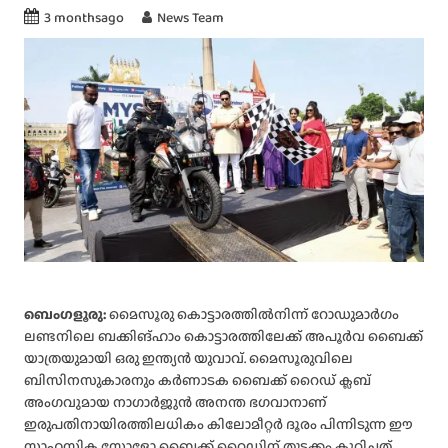
3 monthsago
News Team
ബെംഗളൂരു:
മൈസൂരു കൊട്ടാരത്തിൽനിന്ന് റോഡുമാർഗം
ലണ്ടനിലെ ബക്കിങ്ഹാം കൊട്ടാരത്തിലേക്ക് അപൂർവ ബൈക്ക്
യാത്രയുമായി ഒരു ഇന്ത്യൻ യുവാവ്. മൈസൂരുവിലെ
ബിസിനസുകാരനും കർണാടക ബൈക്ക് റൈഡ് ക്ലബ്
അംഗവുമായ നാഗാർജുൻ അനന്ത ഭഗവാനാണ്
ഇരുപതിനായിരത്തിലധികം കിലോമീറ്റർ ദൂരം പിന്നിടുന്ന ഈ
സാഹസിക സോളോ ബൈക്ക് റൈഡിന് തുടക്കം കുറിച്ചത്.