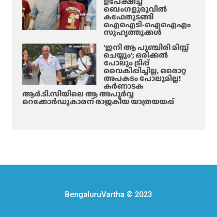
ഉപേക്ഷിച്ച്
ബെംഗളൂരുവിൽ
കഫേതുടങ്ങി
ഐഐടി-ഐഐഎം
സുഹൃത്തുക്കൾ
‘ഇനി ആ പുഞ്ചിരി മിസ്സ്
ചെയ്യും’; ഒരിക്കൽ
പോലും ട്രിപ്പ്
വൈകിപ്പിച്ചില്ല, ഒരൊറ്റ
അപകടം പോലുമില്ല!
കർണാടക
ആർ.ടി.സിയിലെ ആ അപൂർവ്വ
റെക്കോർഡുകാരന് രാജകീയ യാത്രയയപ്പ്
BengaluruVartha © 2023