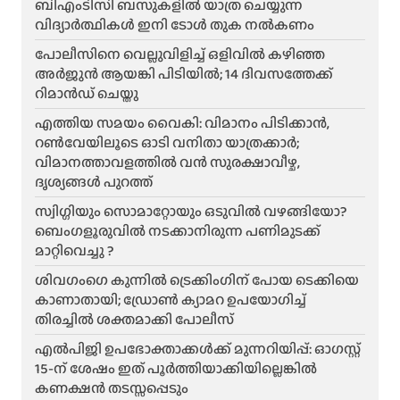
ബിഎംടിസി ബസുകളിൽ യാത്ര ചെയ്യുന്ന
വിദ്യാർത്ഥികൾ ഇനി ടോൾ തുക നൽകണം
പോലീസിനെ വെല്ലുവിളിച്ച് ഒളിവിൽ കഴിഞ്ഞ
അർജുൻ ആയങ്കി പിടിയിൽ; 14 ദിവസത്തേക്ക്
റിമാൻഡ് ചെയ്തു
എത്തിയ സമയം വൈകി: വിമാനം പിടിക്കാൻ,
റൺവേയിലൂടെ ഓടി വനിതാ യാത്രക്കാർ;
വിമാനത്താവളത്തിൽ വൻ സുരക്ഷാവീഴ്ച,
ദൃശ്യങ്ങൾ പുറത്ത്
സ്വിഗ്ഗിയും സൊമാറ്റോയും ഒടുവിൽ വഴങ്ങിയോ?
ബെംഗളൂരുവിൽ നടക്കാനിരുന്ന പണിമുടക്ക്
മാറ്റിവെച്ചു ?
ശിവഗംഗെ കുന്നിൽ ട്രെക്കിംഗിന് പോയ ടെക്കിയെ
കാണാതായി; ഡ്രോൺ ക്യാമറ ഉപയോഗിച്ച്
തിരച്ചിൽ ശക്തമാക്കി പോലീസ്
എൽപിജി ഉപഭോക്താക്കൾക്ക് മുന്നറിയിപ്പ്: ഓഗസ്റ്റ്
15-ന് ശേഷം ഇത് പൂർത്തിയാക്കിയില്ലെങ്കിൽ
കണക്ഷൻ തടസ്സപ്പെടും