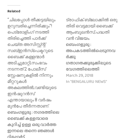
Related
“ചിലപ്പോള്‍ തീക്കട്ടയിലും
ട്രാഫിക്‌ ബ്ലോക്കില്‍ ഒരു
ഉറുമ്പരിച്ചെന്നിരിക്കും”!
തിരി വെട്ടമായി ബൈക്ക്
പെട്രോളിംഗ് നടത്തി
ആംബുലന്‍സ്;പദ്ധതി
തിരിച്ചെത്തി പാര്‍ക്ക്‌
വന്‍ വിജയം.
ബെംഗളൂരു :
ചെയ്ത അസിസ്റ്റ്ന്റ്
അപകടത്തിൽപ്പെടുന്നവ
സബ്ഇന്‍സ്പെക്ടറുടെ
ർക്കു
ബൈക്ക് കള്ളന്മാര്‍
ഗതാഗതക്കുരുക്കിലൂടെ
അടിച്ചുമാറ്റി;സംഭവം
വേഗത്തിലെത്തി
നടന്നത് 2 പോലീസ്
പ്രഥമശുശ്രൂഷ
March 29, 2018
സ്റ്റേഷനുകളില്‍ നിന്നും
നൽകാനും
In "BENGALURU NEWS"
മീറ്ററുകള്‍
ആശുപത്രിയിൽ
അകലത്തില്‍;വണ്ടിയുടെ
എത്തിക്കാനുമായി
ഇന്‍ഷുറന്‍സ്
ഇറക്കിയ ബൈക്ക്
എന്തായാലും 8 വര്‍ഷം
ആംബുലൻസിനു മികച്ച
മുന്‍പേ തീര്‍ന്നതാണ്.
ബെംഗളൂരു : നഗരത്തിലെ
പ്രതികരണം.നഗരത്തിലെ
ബൈക്ക് കള്ളന്മാരെ
ആംബുലൻസ്
കുറിച്ച് ഉള്ള ഒരു വാര്‍ത്ത‍
സർവീസുകൾ
ഇന്നലെ തന്നെ ഞങ്ങള്‍
കൈകാര്യം ചെയ്യുന്ന
റിപ്പോര്‍ട്ട്‌
ജിവികെ എമർജൻസി