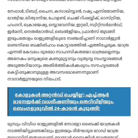
നേപ്പാൾ, ടിബറ്റ്, ചൈന, കസാഖ്‌സ്താൻ, റഷ്യ, എസ്‌തോണിയ,
ലാത്വിയ, ലിത്വാനിയ, പോളണ്ട്, ചെക്ക് റിപ്പബ്ലിക്, ഓസ്ട്രിയ,
ഹംഗറി, ക്രൊയേഷ്യ, സ്ലൊവേനിയ, ഇറ്റലി, സ്വിറ്റ്‌സർലൻഡ്,
ജർമനി, നെതർലാൻഡ്, ബെൽജിയം, ഫ്രാൻസ് തുടങ്ങി
ഇരുപതോളം രാജ്യങ്ങളിലൂടെ സഞ്ചരിച്ചാണ് നാഗാർജുൻ
ലണ്ടനിലെ ബക്കിങ്ഹാം കൊട്ടാരത്തിൽ എത്തിച്ചേരുക. യാത്ര
എന്നത് കേവലം ദൂരമോ സാഹസികതയോ മാത്രമല്ലെന്നും
അനേകം മനുഷ്യരെ കണ്ടുമുട്ടാനും വ്യത്യസ്ത സംസ്കാരങ്ങൾ
അടുത്തറിയാനും അതിർത്തികൾക്കപ്പുറം സൗഹൃദങ്ങൾ
കെട്ടിപ്പടുക്കാനുമുള്ള അവസരമാണെന്നുമാണ്
നാഗാർജുനയുടെ നിലപാട്.
കോളുകൾ അറ്റൻഡ് ചെയ്തില്ല'; എച്ച്.ആർ
മാനേജർക്ക് വധഭീഷണിയും തെറിവിളിയും,
ബെംഗളൂരുവിൽ 24-കാരൻ കുടുങ്ങി!
മുമ്പും വിവിധ രാജ്യങ്ങളിൽ സോളോ ബൈക്ക് യാത്രകൾ
നടത്തിയിട്ടുണ്ടെങ്കിലും ഇത്രയും ദീർഘദൂര റോഡ് യാത്ര
യുവാവിന് ഇതാദ്യമാണ്. മോട്ടോർ സൈക്കിൾ യാത്രയോട്