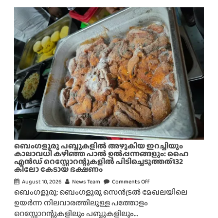
ബെംഗളൂരു പബ്ബുകളിൽ അഴുകിയ ഇറച്ചിയും
കാലാവധി കഴിഞ്ഞ പാൽ ഉൽപ്പന്നങ്ങളും: ഹൈ
എൻഡ് റെസ്റ്റോറന്റുകളിൽ പിടിച്ചെടുത്തത്132
കിലോ കേടായ ഭക്ഷണം
August 10, 2026
News Team
Comments Off
o
ബെംഗളൂരു: ബെംഗളൂരു സെൻട്രൽ മേഖലയിലെ
n
ഉയർന്ന നിലവാരത്തിലുള്ള പത്തോളം
ബെം
റെസ്റ്റോറന്റുകളിലും പബ്ബുകളിലും...
ഗ