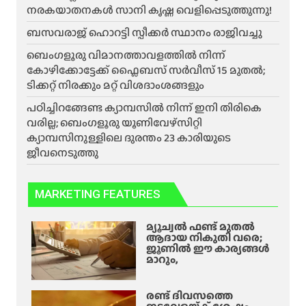
നരകയാതനകൾ സാനി കൃഷ്ണ വെളിപ്പെടുത്തുന്നു!
ബസവരാജ് ഹൊറട്ടി സ്പീക്കർ സ്ഥാനം രാജിവച്ചു
ബെംഗളൂരു വിമാനത്താവളത്തിൽ നിന്ന്
കോഴിക്കോട്ടേക്ക് ഫ്ലൈബസ് സർവീസ് 15 മുതൽ;
ടിക്കറ്റ് നിരക്കും മറ്റ് വിശദാംശങ്ങളും
പഠിച്ചിറങ്ങേണ്ട ക്യാമ്പസിൽ നിന്ന് ഇനി തിരികെ
വരില്ല; ബെംഗളൂരു യൂണിവേഴ്സിറ്റി
ക്യാമ്പസിനുള്ളിലെ ദുരന്തം 23 കാരിയുടെ
ജീവനെടുത്തു
MARKETING FEATURES
മ്യൂച്വൽ ഫണ്ട് മുതൽ
ആദായ നികുതി വരെ;
ജൂണിൽ ഈ കാര്യങ്ങൾ
മാറും,
രണ്ട് ദിവസത്തെ