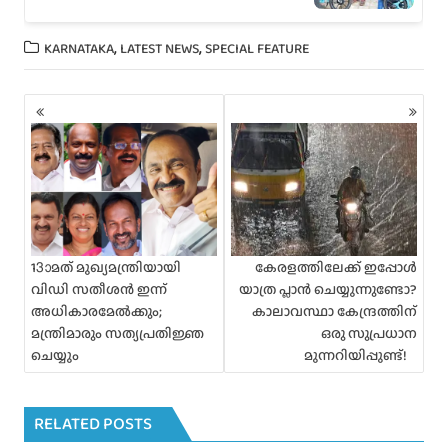
,
,
KARNATAKA
LATEST NEWS
SPECIAL FEATURE
P
o
s
t
s
n
a
v
i
13ാമത് മുഖ്യമന്ത്രിയായി
കേരളത്തിലേക്ക് ഇപ്പോൾ
g
വിഡി സതീശൻ ഇന്ന്
യാത്ര പ്ലാൻ ചെയ്യുന്നുണ്ടോ?
a
അധികാരമേൽക്കും;
കാലാവസ്ഥാ കേന്ദ്രത്തിന്
t
മന്ത്രിമാരും സത്യപ്രതിജ്ഞ
ഒരു സുപ്രധാന
i
ചെയ്യും
മുന്നറിയിപ്പുണ്ട്!
o
n
RELATED POSTS