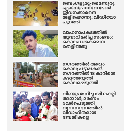
ബെംഗളൂരു-മൈസൂരു
എക്‌സ്‌പ്രസ്‌വേ ടോൾ
ജീവനക്കാരനെ
തല്ലിക്കൊന്നു; വീഡിയോ
പുറത്ത്
വാഹനാപകടത്തിൽ
യുവാവ് മരിച്ച സംഭവം:
കൊലപാതകമെന്ന്
തെളിഞ്ഞു
നഗരത്തിൽ അരും
കൊല; പട്ടാപ്പകൽ
നഗരത്തിൽ 18 കാരിയെ
കഴുത്തറുത്ത്
കൊലപ്പെടുത്തി
വീണ്ടും തനിച്ചായി ലക്ഷ്മി
അമ്മാള്‍; മരണം
വേർപെടുത്തി
വൃദ്ധസദനത്തില്‍
വിവാഹിതരായ
ദമ്പതികളെ