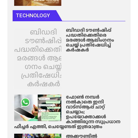
TECHNOLOGY
ബിഡദി
ബിഡദി ടൗൺഷിപ്പ്
പദ്ധതിക്കെതിരെ
ടൗൺഷിപ്പ്
മരങ്ങൾ ആലിം​ഗനം
ചെയ്ത് പ്രതിഷേധിച്ച്
പദ്ധതിക്കെതിരെ
കർഷകർ
മരങ്ങൾ ആലിം​
ഗനം ചെയ്ത്
പ്രതിഷേധിച്ച്
കർഷകർ
ഫോൺ നമ്പർ
നൽകാതെ ഇനി
വാട്‌സ്ആപ്പ് ചാറ്റ്
ചെയ്യാം;
ഉപയോക്താക്കൾ
കാത്തിരുന്ന സുപ്രധാന
ഫീച്ചർ എത്തി, ചെയ്യേണ്ടത് ഇത്രമാത്രം
അക്കൗണ്ടിൽ