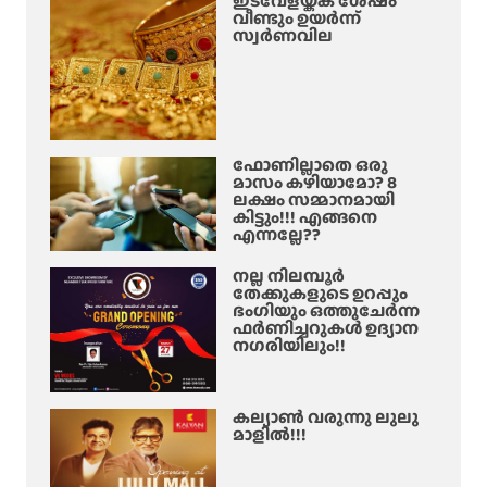
ഇടവേളയ്ക്ക് ശേഷം
വീണ്ടും ഉയർന്ന്
സ്വർണവില
ഫോണില്ലാതെ ഒരു
മാസം കഴിയാമോ? 8
ലക്ഷം സമ്മാനമായി
കിട്ടും!!! എങ്ങനെ
എന്നല്ലേ??
നല്ല നിലമ്പൂർ
തേക്കുകളുടെ ഉറപ്പും
ഭംഗിയും ഒത്തുചേർന്ന
ഫർണിച്ചറുകൾ ഉദ്യാന
നഗരിയിലും!!
കല്യാൺ വരുന്നു ലുലു
മാളിൽ!!!