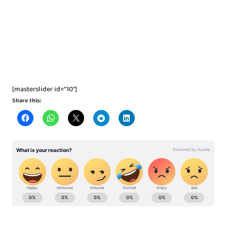
[masterslider id="10"]
Share this: