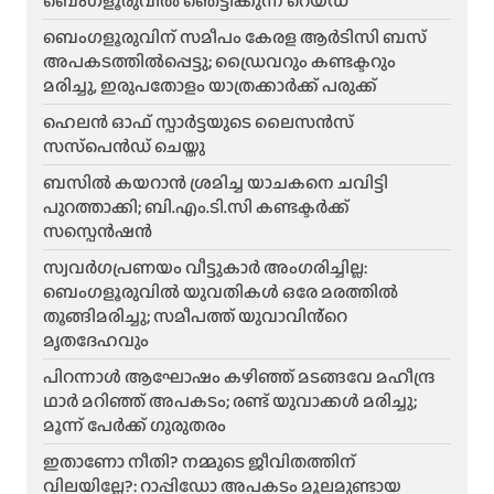
ബെംഗളൂരുവിൽ ഞെട്ടിക്കുന്ന റെയ്ഡ്
ബെംഗളൂരുവിന് സമീപം കേരള ആർടിസി ബസ്
അപകടത്തിൽപ്പെട്ടു; ഡ്രൈവറും കണ്ടക്ടറും
മരിച്ചു, ഇരുപതോളം യാത്രക്കാർക്ക് പരുക്ക്
ഹെലന്‍ ഓഫ് സ്പാര്‍ട്ടയുടെ ലൈസന്‍സ്
സസ്‌പെന്‍ഡ് ചെയ്തു
ബസിൽ കയറാൻ ശ്രമിച്ച യാചകനെ ചവിട്ടി
പുറത്താക്കി; ബി.എം.ടി.സി കണ്ടക്ടർക്ക്
സസ്പെൻഷൻ
സ്വവർഗപ്രണയം വീട്ടുകാർ അംഗരിച്ചില്ല:
ബെംഗളൂരുവിൽ യുവതികൾ ഒരേ മരത്തിൽ
തൂങ്ങിമരിച്ചു; സമീപത്ത് യുവാവിൻ്റെ
മൃതദേഹവും
പിറന്നാൾ ആഘോഷം കഴിഞ്ഞ് മടങ്ങവേ മഹീന്ദ്ര
ഥാർ മറിഞ്ഞ് അപകടം; രണ്ട് യുവാക്കൾ മരിച്ചു;
മൂന്ന് പേർക്ക് ഗുരുതരം
ഇതാണോ നീതി? നമ്മുടെ ജീവിതത്തിന്
വിലയില്ലേ?: റാപ്പിഡോ അപകടം മൂലമുണ്ടായ