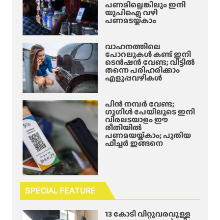
പണമില്ലെങ്കിലും ഇനി
യുപിഐ വഴി
പണമടയ്ക്കാം
വാഹനത്തിലെ
പോറലുകൾ കണ്ട് ഇനി
ടെൻഷൻ വേണ്ട; വീട്ടിൽ
തന്നെ പരിഹരിക്കാം
എളുപ്പവഴികൾ
പിൻ നമ്പർ വേണ്ട;
ഗൂഗിൾ പേയിലൂടെ ഇനി
വിരലടയാളം ഈ
രീതിയിൽ
പണമയയ്ക്കാം; പുതിയ
ഫീച്ചർ ഇങ്ങനെ
SPECIAL FEATURE
13 കോടി വിറ്റുവരവുള്ള