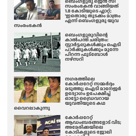
ബെംഗളൂരു ജെൻ സി
സംരംഭകൻ വാങ്ങിയത്
1.8 കോടിയുടെ ഫ്ലാറ്റ്;
‘ഇതൊരു തുടക്കം മാത്രം
എന്ന് ബെംഗളൂരു യുവ
സംരംഭകൻ
ബെംഗളൂരുവിന്റെ
കാൽപന്ത് ചരിത്രം:
സ്റ്റാർട്ടപ്പുകൾക്കും ഐടി
പാർക്കുകൾക്കും മുന്നേ
പിറന്ന ഫുട്ബോൾ
നഴ്സറി
നഗരത്തിലെ
കോർപ്പറേറ്റ് സമ്മർദ്ദം
മടുത്തു; ഐടി മാനേജർ
ഉദ്യോഗം ഉപേക്ഷിച്ച്
ഓട്ടോ ഡ്രൈവറായ
യുവതിയുടെ കഥ
വൈറലാകുന്നു
കോർപ്പറേറ്റ്
ആഡംബരങ്ങളോട് വിട;
അമേരിക്കയിലെ
കോടികളുടെ ജോലി