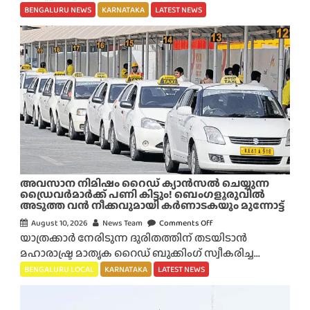
ളൂ
BENGALURU NEWS
KARNATAKA
LATEST NEWS
രു
പ
ബ്ബു
ക
ളി
ൽ
അ
ഴു
കി
യ
ഇ
അവസാന നിമിഷം റൈഡ് ക്യാൻസൽ ചെയ്യുന്ന
റ
ഡ്രൈവർമാർക്ക് പണി കിട്ടും! ബെംഗളൂരുവിൽ
അടുത്ത വൻ നീക്കവുമായി കർണാടകയും മുന്നോട്ട്
ച്ചി
യും
August 10, 2026
News Team
Comments Off
o
യാത്രക്കാർ നേരിടുന്ന ദുരിതത്തിന് തടയിടാൻ
കാ
n
മഹാരാഷ്ട്ര മാതൃക റൈഡ് ബുക്കിംഗ് സ്വീകരിച്ച...
ലാ
അ
വ
വ
BENGALURU LOCAL
KARNATAKA
LATEST NEWS
ധി
സാ
ക
ന