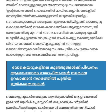
അഭിനിവേശമുള്ളവരുടെ അന്താരാഷ്ട്ര സംഘടനയായ
‘ഇന്റർനാഷണൽ ഫെലോഷിപ്പ് ഓഫ് മോട്ടോർസൈക്ലിങ്
റോട്ടേറിയൻസ്’ അംഗങ്ങളുമായി യാത്രയിലുടനീളം
ബന്ധപ്പെടുമെന്നും അദ്ദേഹം വ്യക്തമാക്കിയിട്ടുണ്ട്. മൈസൂരു
കൊട്ടാരത്തിന്റെ വടക്കേ കവാടത്തിലെ ആഞ്ജനേയസ്വാമി
ക്ഷേത്രത്തിനു മുന്നിൽ നടന്ന ചടങ്ങിൽ മൈസൂരു എം.പി
യദുവീർ കൃഷ്ണദത്ത യാത്ര ഫ്ലാഗ് ഓഫ് ചെയ്തു. മൈസൂരുവിലെ
വിവിധ ബൈക്ക് റൈഡ് ക്ലബ്ബുകളിൽ നിന്നുള്ള
റൈഡർമാരുടെ വലിയൊരു സംഘം ശ്രീരംഗപട്ടണം വരെ
നാഗാർജുനയെ അകമ്പടിയായി അനുഗമിച്ചു.
ഡേകെയറുകളിലെ കുഞ്ഞുങ്ങൾക്ക് പീഡനം:
ആശങ്കയോടെ മാതാപിതാക്കൾ; സുരക്ഷ
ഉറപ്പാക്കാൻ ന​ഗരത്തിൽ പുതിയ
മുൻകരുതലുകൾ
ബെംഗളൂരുവാർത്തയുടെ ആൻഡ്രോയ്ഡ് ആപ്ലിക്കേഷൻ
ഇപ്പോൾ ഗൂഗിൾ പ്ലേസ്റ്റോറിൽ ലഭ്യമാണ്, പോർട്ടലിൽ
പ്രസിദ്ധീകരിക്കുന്ന വാർത്തകൾ വേഗത്തിൽ അറിയാൻ