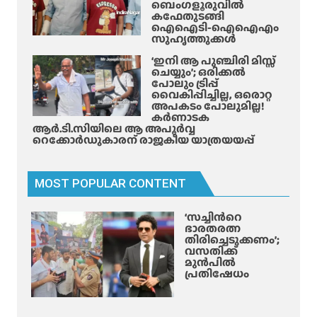
ബെംഗളൂരുവിൽ
ണാ
കഫേതുടങ്ങി
ട
ഐഐടി-ഐഐഎം
സുഹൃത്തുക്കൾ
ക
യും
‘ഇനി ആ പുഞ്ചിരി മിസ്സ്
ചെയ്യും’; ഒരിക്കൽ
മു
പോലും ട്രിപ്പ്
ന്നോ
വൈകിപ്പിച്ചില്ല, ഒരൊറ്റ
ട്ട്
അപകടം പോലുമില്ല!
കർണാടക
ആർ.ടി.സിയിലെ ആ അപൂർവ്വ
റെക്കോർഡുകാരന് രാജകീയ യാത്രയയപ്പ്
MOST POPULAR CONTENT
‘സച്ചിന്‍റെ
ഭാരതരത്ന
തിരിച്ചെടുക്കണം’;
വസതിക്ക്
മുൻപിൽ
പ്രതിഷേധം