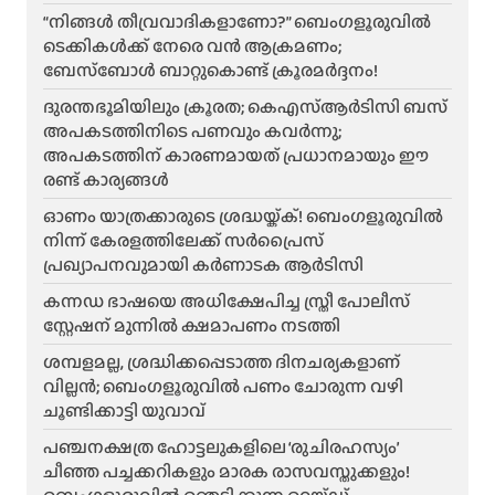
“നിങ്ങൾ തീവ്രവാദികളാണോ?” ബെംഗളൂരുവിൽ
ടെക്കികൾക്ക് നേരെ വൻ ആക്രമണം;
ബേസ്ബോൾ ബാറ്റുകൊണ്ട് ക്രൂരമർദ്ദനം!
ദുരന്തഭൂമിയിലും ക്രൂരത; കെഎസ്ആർടിസി ബസ്
അപകടത്തിനിടെ പണവും കവർന്നു;
അപകടത്തിന് കാരണമായത് പ്രധാനമായും ഈ
രണ്ട് കാര്യങ്ങൾ
ഓണം യാത്രക്കാരുടെ ശ്രദ്ധയ്ക്ക്! ബെംഗളൂരുവിൽ
നിന്ന് കേരളത്തിലേക്ക് സർപ്രൈസ്
പ്രഖ്യാപനവുമായി കർണാടക ആർടിസി
കന്നഡ ഭാഷയെ അധിക്ഷേപിച്ച സ്ത്രീ പോലീസ്
സ്റ്റേഷന് മുന്നിൽ ക്ഷമാപണം നടത്തി
ശമ്പളമല്ല, ശ്രദ്ധിക്കപ്പെടാത്ത ദിനചര്യകളാണ്
വില്ലൻ; ബെംഗളൂരുവിൽ പണം ചോരുന്ന വഴി
ചൂണ്ടിക്കാട്ടി യുവാവ്
പഞ്ചനക്ഷത്ര ഹോട്ടലുകളിലെ ‘രുചിരഹസ്യം’
ചീഞ്ഞ പച്ചക്കറികളും മാരക രാസവസ്തുക്കളും!