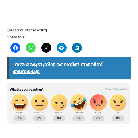
[masterslider id="10"]
Share this:
നമ്മ മെട്രോ ഗ്രീൻ ലൈനിൽ സർവീസ്
തടസപ്പെട്ടു