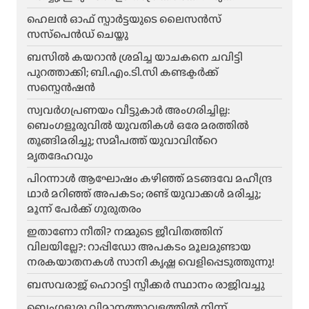
ഹെലന്‍ ഓഫ് സ്പാര്‍ട്ടയുടെ ലൈസന്‍സ്
സസ്‌പെന്‍ഡ് ചെയ്തു
ബസിൽ കയറാൻ ശ്രമിച്ച യാചകനെ ചവിട്ടി
പുറത്താക്കി; ബി.എം.ടി.സി കണ്ടക്ടർക്ക്
സസ്പെൻഷൻ
സ്വവർഗപ്രണയം വീട്ടുകാർ അംഗരിച്ചില്ല:
ബെംഗളൂരുവിൽ യുവതികൾ ഒരേ മരത്തിൽ
തൂങ്ങിമരിച്ചു; സമീപത്ത് യുവാവിൻ്റെ
മൃതദേഹവും
പിറന്നാൾ ആഘോഷം കഴിഞ്ഞ് മടങ്ങവേ മഹീന്ദ്ര
ഥാർ മറിഞ്ഞ് അപകടം; രണ്ട് യുവാക്കൾ മരിച്ചു;
മൂന്ന് പേർക്ക് ഗുരുതരം
ഇതാണോ നീതി? നമ്മുടെ ജീവിതത്തിന്
വിലയില്ലേ?: റാപ്പിഡോ അപകടം മൂലമുണ്ടായ
നരകയാതനകൾ സാനി കൃഷ്ണ വെളിപ്പെടുത്തുന്നു!
ബസവരാജ് ഹൊറട്ടി സ്പീക്കർ സ്ഥാനം രാജിവച്ചു
ബെംഗളൂരു വിമാനത്താവളത്തിൽ നിന്ന്