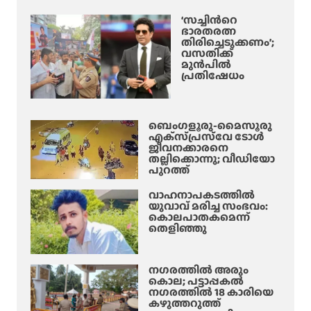
‘സച്ചിന്‍റെ
ഭാരതരത്ന
തിരിച്ചെടുക്കണം’;
വസതിക്ക്
മുൻപിൽ
പ്രതിഷേധം
ബെംഗളൂരു-മൈസൂരു
എക്‌സ്‌പ്രസ്‌വേ ടോൾ
ജീവനക്കാരനെ
തല്ലിക്കൊന്നു; വീഡിയോ
പുറത്ത്
വാഹനാപകടത്തിൽ
യുവാവ് മരിച്ച സംഭവം:
കൊലപാതകമെന്ന്
തെളിഞ്ഞു
നഗരത്തിൽ അരും
കൊല; പട്ടാപ്പകൽ
നഗരത്തിൽ 18 കാരിയെ
കഴുത്തറുത്ത്