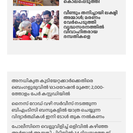
കൊലപ്പെടുത്തി
വീണ്ടും തനിച്ചായി ലക്ഷ്മി
അമ്മാള്‍; മരണം
വേർപെടുത്തി
വൃദ്ധസദനത്തില്‍
വിവാഹിതരായ
ദമ്പതികളെ
അനധികൃത കുടിയേറ്റക്കാർക്കെതിരെ
ബെംഗളൂരുവിൽ ‘ഓപ്പറേഷൻ മുക്ത’; 2,000-
ത്തോളം പേർ കസ്റ്റഡിയിൽ
നൈസ് റോഡ് വഴി സർവീസ് നടത്തുന്ന
ബിഎംടിസി ബസുകളിൽ യാത്ര ചെയ്യുന്ന
വിദ്യാർത്ഥികൾ ഇനി ടോൾ തുക നൽകണം
പോലീസിനെ വെല്ലുവിളിച്ച് ഒളിവിൽ കഴിഞ്ഞ
അർജുൻ ആയങ്കി പിടിയിൽ; 14 ദിവസത്തേക്ക്