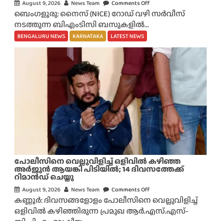
ളൂ
August 9, 2026
News Team
Comments Off
o
രു
ബെംഗളൂരു: നൈസ് (NICE) റോഡ് വഴി സർവീസ്
n
വി
നടത്തുന്ന ബിഎംടിസി ബസുകളിൽ...
നൈ
ൽ
സ്
BENGALURU NEWS
KARNATAKA
LATEST NEWS
‘
റോ
ഓ
ഡ്
പ്പ
വ
റേ
ഴി
ഷ
സ
ൻ
ർ
മു
വീ
ക്ത
സ്
’
ന
;
ട
2
ത്തു
പോലീസിനെ വെല്ലുവിളിച്ച് ഒളിവിൽ കഴിഞ്ഞ
,
ന്ന
അർജുൻ ആയങ്കി പിടിയിൽ; 14 ദിവസത്തേക്ക്
0
റിമാൻഡ് ചെയ്തു
ബി
0
എം
August 9, 2026
News Team
Comments Off
o
0
ടി
കണ്ണൂർ: ദിവസങ്ങളോളം പോലീസിനെ വെല്ലുവിളിച്ച്
n
-
സി
ഒളിവിൽ കഴിഞ്ഞിരുന്ന പ്രമുഖ ആർ.എസ്.എസ്-
പോ
ത്തോ
ബ