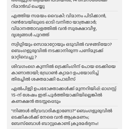
റിമാൻഡ് ചെയ്തു
എത്തിയ സമയം വൈകി: വിമാനം പിടിക്കാൻ,
റൺവേയിലൂടെ ഓടി വനിതാ യാത്രക്കാർ;
വിമാനത്താവളത്തിൽ വൻ സുരക്ഷാവീഴ്ച,
ദൃശ്യങ്ങൾ പുറത്ത്
സ്വിഗ്ഗിയും സൊമാറ്റോയും ഒടുവിൽ വഴങ്ങിയോ?
ബെംഗളൂരുവിൽ നടക്കാനിരുന്ന പണിമുടക്ക്
മാറ്റിവെച്ചു ?
ശിവഗംഗെ കുന്നിൽ ട്രെക്കിംഗിന് പോയ ടെക്കിയെ
കാണാതായി; ഡ്രോൺ ക്യാമറ ഉപയോഗിച്ച്
തിരച്ചിൽ ശക്തമാക്കി പോലീസ്
എൽപിജി ഉപഭോക്താക്കൾക്ക് മുന്നറിയിപ്പ്: ഓഗസ്റ്റ്
15-ന് ശേഷം ഇത് പൂർത്തിയാക്കിയില്ലെങ്കിൽ
കണക്ഷൻ തടസ്സപ്പെടും
“നിങ്ങൾ തീവ്രവാദികളാണോ?” ബെംഗളൂരുവിൽ
ടെക്കികൾക്ക് നേരെ വൻ ആക്രമണം;
ബേസ്ബോൾ ബാറ്റുകൊണ്ട് ക്രൂരമർദ്ദനം!