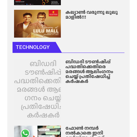
കല്യാൺ വരുന്നു ലുലു
മാളിൽ!!!
TECHNOLOGY
ബിഡദി
ബിഡദി ടൗൺഷിപ്പ്
പദ്ധതിക്കെതിരെ
ടൗൺഷിപ്പ്
മരങ്ങൾ ആലിം​ഗനം
ചെയ്ത് പ്രതിഷേധിച്ച്
പദ്ധതിക്കെതിരെ
കർഷകർ
മരങ്ങൾ ആലിം​
ഗനം ചെയ്ത്
പ്രതിഷേധിച്ച്
കർഷകർ
ഫോൺ നമ്പർ
നൽകാതെ ഇനി