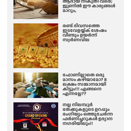
ആദായ നികുതി വരെ;
ജൂണിൽ ഈ കാര്യങ്ങൾ
മാറും,
രണ്ട് ദിവസത്തെ
ഇടവേളയ്ക്ക് ശേഷം
വീണ്ടും ഉയർന്ന്
സ്വർണവില
ഫോണില്ലാതെ ഒരു
മാസം കഴിയാമോ? 8
ലക്ഷം സമ്മാനമായി
കിട്ടും!!! എങ്ങനെ
എന്നല്ലേ??
നല്ല നിലമ്പൂർ
തേക്കുകളുടെ ഉറപ്പും
ഭംഗിയും ഒത്തുചേർന്ന
ഫർണിച്ചറുകൾ ഉദ്യാന
നഗരിയിലും!!