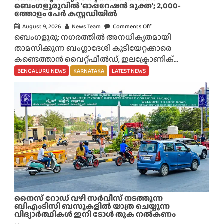
ബെംഗളൂരുവിൽ ‘ഓപ്പറേഷൻ മുക്ത’; 2,000-
ത്തോളം പേർ കസ്റ്റഡിയിൽ
August 9, 2026
News Team
Comments Off
o
ബെംഗളൂരു: നഗരത്തിൽ അനധികൃതമായി
n
താമസിക്കുന്ന ബംഗ്ലാദേശി കുടിയേറ്റക്കാരെ
അ
കണ്ടെത്താൻ വൈറ്റ്ഫീൽഡ്, ഇലക്ട്രോണിക്...
ന
ധി
BENGALURU NEWS
KARNATAKA
LATEST NEWS
കൃ
ത
കു
ടി
യേ
റ്റ
ക്കാ
ർ
ക്കെ
തി
രെ
നൈസ് റോഡ് വഴി സർവീസ് നടത്തുന്ന
ബെം
ബിഎംടിസി ബസുകളിൽ യാത്ര ചെയ്യുന്ന
വിദ്യാർത്ഥികൾ ഇനി ടോൾ തുക നൽകണം
ഗ