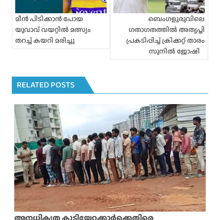
v
i
മീൻ പിടിക്കാൻ പോയ
ബെംഗളൂരുവിലെ
g
യുവാവ് വയറ്റിൽ മത്സ്യം
ഗതാഗതത്തിൽ അതൃപ്തി
a
തറച്ച് കയറി മരിച്ചു
പ്രകടിപ്പിച്ച് ക്രിക്കറ്റ് താരം
t
സുനിൽ ജോഷി
i
o
n
RELATED POSTS
അനധികൃത കുടിയേറ്റക്കാർക്കെതിരെ