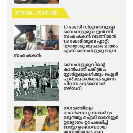
SPECIAL FEATURE
13 കോടി വിറ്റുവരവുള്ള
ബെംഗളൂരു ജെൻ സി
സംരംഭകൻ വാങ്ങിയത്
1.8 കോടിയുടെ ഫ്ലാറ്റ്;
‘ഇതൊരു തുടക്കം മാത്രം
എന്ന് ബെംഗളൂരു യുവ
സംരംഭകൻ
ബെംഗളൂരുവിന്റെ
കാൽപന്ത് ചരിത്രം:
സ്റ്റാർട്ടപ്പുകൾക്കും ഐടി
പാർക്കുകൾക്കും മുന്നേ
പിറന്ന ഫുട്ബോൾ
നഴ്സറി
നഗരത്തിലെ
കോർപ്പറേറ്റ് സമ്മർദ്ദം
മടുത്തു; ഐടി മാനേജർ
ഉദ്യോഗം ഉപേക്ഷിച്ച്
ഓട്ടോ ഡ്രൈവറായ
യുവതിയുടെ കഥ