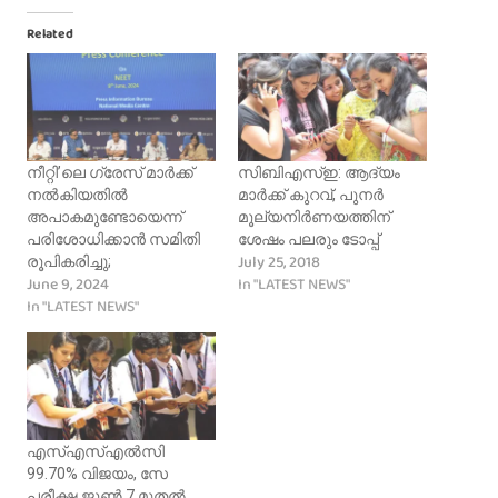
Related
നീറ്റി’ലെ ഗ്രേസ് മാര്‍ക്ക്
സിബിഎസ്‌ഇ: ആദ്യം
നല്‍കിയതില്‍
മാര്‍ക്ക് കുറവ്, പുനര്‍
അപാകമുണ്ടോയെന്ന്
മൂല്യനിര്‍ണയത്തിന്
പരിശോധിക്കാന്‍ സമിതി
ശേഷം പലരും ടോപ്പ്
July 25, 2018
രൂപികരിച്ചു;
June 9, 2024
In "LATEST NEWS"
In "LATEST NEWS"
എസ്എസ്എൽസി
99.70% വിജയം, സേ
പരീക്ഷ ജൂൺ 7 മുതൽ