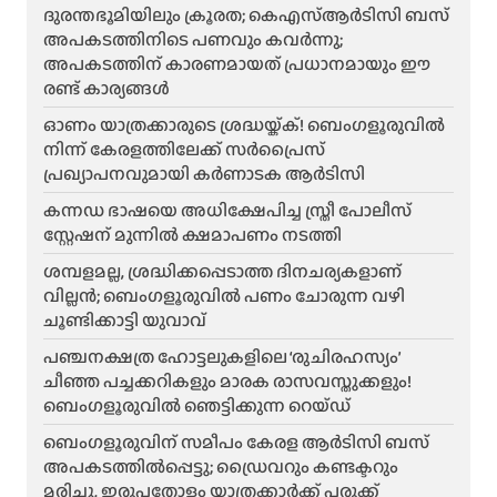
ദുരന്തഭൂമിയിലും ക്രൂരത; കെഎസ്ആർടിസി ബസ്
അപകടത്തിനിടെ പണവും കവർന്നു;
അപകടത്തിന് കാരണമായത് പ്രധാനമായും ഈ
രണ്ട് കാര്യങ്ങൾ
ഓണം യാത്രക്കാരുടെ ശ്രദ്ധയ്ക്ക്! ബെംഗളൂരുവിൽ
നിന്ന് കേരളത്തിലേക്ക് സർപ്രൈസ്
പ്രഖ്യാപനവുമായി കർണാടക ആർടിസി
കന്നഡ ഭാഷയെ അധിക്ഷേപിച്ച സ്ത്രീ പോലീസ്
സ്റ്റേഷന് മുന്നിൽ ക്ഷമാപണം നടത്തി
ശമ്പളമല്ല, ശ്രദ്ധിക്കപ്പെടാത്ത ദിനചര്യകളാണ്
വില്ലൻ; ബെംഗളൂരുവിൽ പണം ചോരുന്ന വഴി
ചൂണ്ടിക്കാട്ടി യുവാവ്
പഞ്ചനക്ഷത്ര ഹോട്ടലുകളിലെ ‘രുചിരഹസ്യം’
ചീഞ്ഞ പച്ചക്കറികളും മാരക രാസവസ്തുക്കളും!
ബെംഗളൂരുവിൽ ഞെട്ടിക്കുന്ന റെയ്ഡ്
ബെംഗളൂരുവിന് സമീപം കേരള ആർടിസി ബസ്
അപകടത്തിൽപ്പെട്ടു; ഡ്രൈവറും കണ്ടക്ടറും
മരിച്ചു, ഇരുപതോളം യാത്രക്കാർക്ക് പരുക്ക്