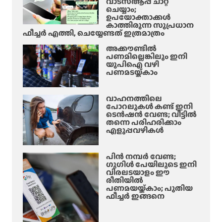
വാട്‌സ്ആപ്പ് ചാറ്റ്
ചെയ്യാം;
ഉപയോക്താക്കൾ
കാത്തിരുന്ന സുപ്രധാന
ഫീച്ചർ എത്തി, ചെയ്യേണ്ടത് ഇത്രമാത്രം
അക്കൗണ്ടിൽ
പണമില്ലെങ്കിലും ഇനി
യുപിഐ വഴി
പണമടയ്ക്കാം
വാഹനത്തിലെ
പോറലുകൾ കണ്ട് ഇനി
ടെൻഷൻ വേണ്ട; വീട്ടിൽ
തന്നെ പരിഹരിക്കാം
എളുപ്പവഴികൾ
പിൻ നമ്പർ വേണ്ട;
ഗൂഗിൾ പേയിലൂടെ ഇനി
വിരലടയാളം ഈ
രീതിയിൽ
പണമയയ്ക്കാം; പുതിയ
ഫീച്ചർ ഇങ്ങനെ