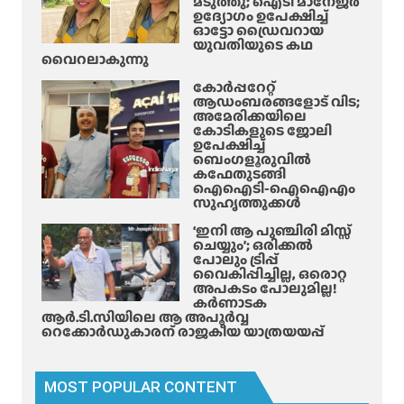
മടുത്തു; ഐടി മാനേജർ
ക
ഉദ്യോഗം ഉപേക്ഷിച്ച്
ങ്കി
ഓട്ടോ ഡ്രൈവറായ
ന
പി
യുവതിയുടെ കഥ
ൽ
ടി
വൈറലാകുന്നു
ക
യി
കോർപ്പറേറ്റ്
ണം
ൽ
ആഡംബരങ്ങളോട് വിട;
അമേരിക്കയിലെ
;
കോടികളുടെ ജോലി
1
ഉപേക്ഷിച്ച്
4
ബെംഗളൂരുവിൽ
കഫേതുടങ്ങി
ദി
ഐഐടി-ഐഐഎം
വ
സുഹൃത്തുക്കൾ
സ
‘ഇനി ആ പുഞ്ചിരി മിസ്സ്
ത്തേ
ചെയ്യും’; ഒരിക്കൽ
ക്ക്
പോലും ട്രിപ്പ്
വൈകിപ്പിച്ചില്ല, ഒരൊറ്റ
റി
അപകടം പോലുമില്ല!
മാ
കർണാടക
ൻ
ആർ.ടി.സിയിലെ ആ അപൂർവ്വ
റെക്കോർഡുകാരന് രാജകീയ യാത്രയയപ്പ്
ഡ്
ചെ
യ്തു
MOST POPULAR CONTENT