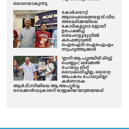
വൈറലാകുന്നു
കോർപ്പറേറ്റ്
ആഡംബരങ്ങളോട് വിട;
അമേരിക്കയിലെ
കോടികളുടെ ജോലി
ഉപേക്ഷിച്ച്
ബെംഗളൂരുവിൽ
കഫേതുടങ്ങി
ഐഐടി-ഐഐഎം
സുഹൃത്തുക്കൾ
‘ഇനി ആ പുഞ്ചിരി മിസ്സ്
ചെയ്യും’; ഒരിക്കൽ
പോലും ട്രിപ്പ്
വൈകിപ്പിച്ചില്ല, ഒരൊറ്റ
അപകടം പോലുമില്ല!
കർണാടക
ആർ.ടി.സിയിലെ ആ അപൂർവ്വ
റെക്കോർഡുകാരന് രാജകീയ യാത്രയയപ്പ്