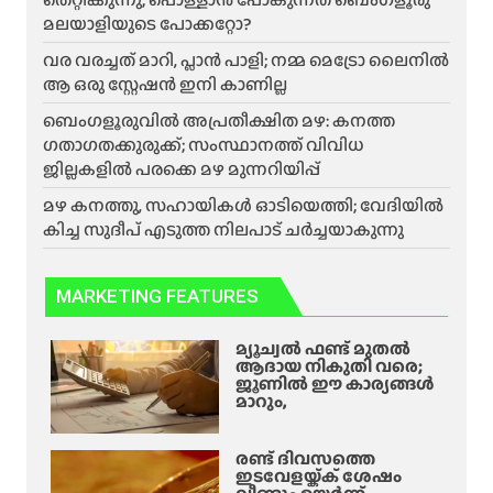
മലയാളിയുടെ പോക്കറ്റോ?
വര വരച്ചത് മാറി, പ്ലാൻ പാളി; നമ്മ മെട്രോ ലൈനിൽ
ആ ഒരു സ്റ്റേഷൻ ഇനി കാണില്ല
ബെംഗളൂരുവിൽ അപ്രതീക്ഷിത മഴ: കനത്ത
ഗതാഗതക്കുരുക്ക്; സംസ്ഥാനത്ത് വിവിധ
ജില്ലകളിൽ പരക്കെ മഴ മുന്നറിയിപ്പ്
മഴ കനത്തു, സഹായികൾ ഓടിയെത്തി; വേദിയിൽ
കിച്ച സുദീപ് എടുത്ത നിലപാട് ചർച്ചയാകുന്നു
MARKETING FEATURES
മ്യൂച്വൽ ഫണ്ട് മുതൽ
ആദായ നികുതി വരെ;
ജൂണിൽ ഈ കാര്യങ്ങൾ
മാറും,
രണ്ട് ദിവസത്തെ
ഇടവേളയ്ക്ക് ശേഷം