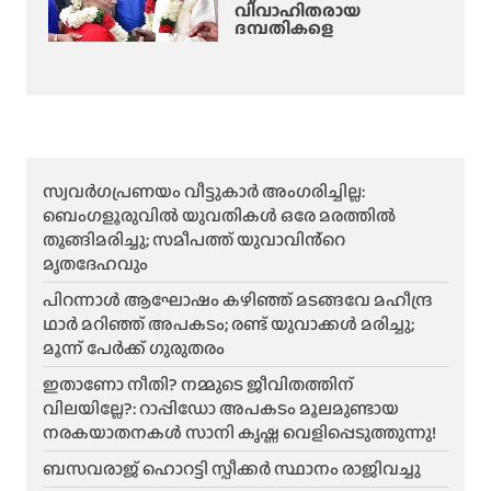
വിവാഹിതരായ
ദമ്പതികളെ
സ്വവർഗപ്രണയം വീട്ടുകാർ അംഗരിച്ചില്ല:
ബെംഗളൂരുവിൽ യുവതികൾ ഒരേ മരത്തിൽ
തൂങ്ങിമരിച്ചു; സമീപത്ത് യുവാവിൻ്റെ
മൃതദേഹവും
പിറന്നാൾ ആഘോഷം കഴിഞ്ഞ് മടങ്ങവേ മഹീന്ദ്ര
ഥാർ മറിഞ്ഞ് അപകടം; രണ്ട് യുവാക്കൾ മരിച്ചു;
മൂന്ന് പേർക്ക് ഗുരുതരം
ഇതാണോ നീതി? നമ്മുടെ ജീവിതത്തിന്
വിലയില്ലേ?: റാപ്പിഡോ അപകടം മൂലമുണ്ടായ
നരകയാതനകൾ സാനി കൃഷ്ണ വെളിപ്പെടുത്തുന്നു!
ബസവരാജ് ഹൊറട്ടി സ്പീക്കർ സ്ഥാനം രാജിവച്ചു