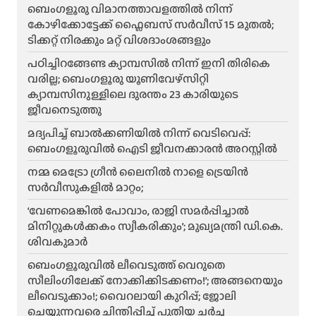
ബെംഗളൂരു വിമാനത്താവളത്തിൽ നിന്ന്
കോഴിക്കോട്ടേക്ക് ഫ്ലൈബസ് സർവീസ് 15 മുതൽ;
ടിക്കറ്റ് നിരക്കും മറ്റ് വിശദാംശങ്ങളും
പഠിച്ചിറങ്ങേണ്ട ക്യാമ്പസിൽ നിന്ന് ഇനി തിരികെ
വരില്ല; ബെംഗളൂരു യൂണിവേഴ്സിറ്റി
ക്യാമ്പസിനുള്ളിലെ ദുരന്തം 23 കാരിയുടെ
ജീവനെടുത്തു
മദ്യപിച്ച് ബാൽക്കണിയിൽ നിന്ന് വെടിവെപ്പ്:
ബെംഗളൂരുവിൽ ഐടി ജീവനക്കാരൻ അറസ്റ്റിൽ
നമ്മ മെട്രോ ഗ്രീൻ ലൈനിൽ നാളെ ട്രെയിൻ
സർവീസുകളിൽ മാറ്റം;
‘വേണമെങ്കിൽ പോവാം, രാജി സമർപ്പിച്ചാൽ
മിനിറ്റുകൾക്കകം സ്വീകരിക്കും’; മുഖ്യമന്ത്രി ഡി.കെ.
ശിവകുമാർ
ബെം​ഗളൂരുവിൽ ലീവെടുത്ത് വെറുതെ
സീലിംഗിലേക്ക് നോക്കിക്കിടക്കണം!’; അങ്ങനെയും
ലീവെടുക്കാം!; വൈറലായി കുറിപ്പ്; ജോലി
ചെയ്യുന്നവരെ ചിന്തിപ്പിച്ച് പുതിയ ചർച്ച