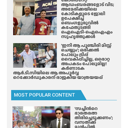
ത
ടം
ആഡംബരങ്ങളോട് വിട;
രം
അമേരിക്കയിലെ
മൂ
കോടികളുടെ ജോലി
ല
ഉപേക്ഷിച്ച്
മു
ബെംഗളൂരുവിൽ
കഫേതുടങ്ങി
ണ്ടാ
ഐഐടി-ഐഐഎം
യ
സുഹൃത്തുക്കൾ
ന
‘ഇനി ആ പുഞ്ചിരി മിസ്സ്
ര
ചെയ്യും’; ഒരിക്കൽ
ക
പോലും ട്രിപ്പ്
വൈകിപ്പിച്ചില്ല, ഒരൊറ്റ
യാ
അപകടം പോലുമില്ല!
ത
കർണാടക
ന
ആർ.ടി.സിയിലെ ആ അപൂർവ്വ
റെക്കോർഡുകാരന് രാജകീയ യാത്രയയപ്പ്
ക
ൾ
സാ
MOST POPULAR CONTENT
നി
കൃ
‘സച്ചിന്‍റെ
ഷ്ണ
ഭാരതരത്ന
വെ
തിരിച്ചെടുക്കണം’;
വസതിക്ക്
ളി
മുൻപിൽ
പ്പെ