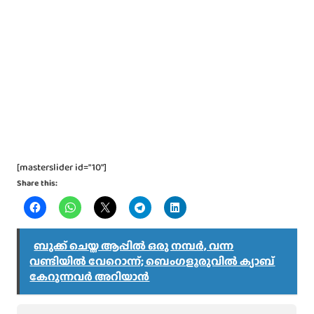
[masterslider id="10"]
Share this:
ബുക്ക് ചെയ്ത ആപ്പിൽ ഒരു നമ്പർ, വന്ന
വണ്ടിയിൽ വേറൊന്ന്; ബെംഗളൂരുവിൽ ക്യാബ്
കേറുന്നവർ അറിയാൻ