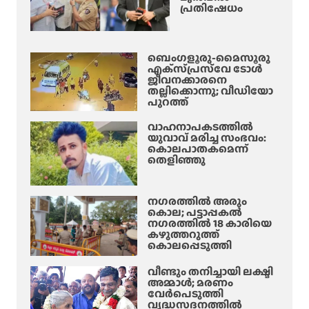
പ്രതിഷേധം
ടു
ത്തു
ന്നു
ബെംഗളൂരു-മൈസൂരു
!
എക്‌സ്‌പ്രസ്‌വേ ടോൾ
ജീവനക്കാരനെ
തല്ലിക്കൊന്നു; വീഡിയോ
പുറത്ത്
വാഹനാപകടത്തിൽ
യുവാവ് മരിച്ച സംഭവം:
കൊലപാതകമെന്ന്
തെളിഞ്ഞു
നഗരത്തിൽ അരും
കൊല; പട്ടാപ്പകൽ
നഗരത്തിൽ 18 കാരിയെ
കഴുത്തറുത്ത്
കൊലപ്പെടുത്തി
വീണ്ടും തനിച്ചായി ലക്ഷ്മി
അമ്മാള്‍; മരണം
വേർപെടുത്തി
വൃദ്ധസദനത്തില്‍