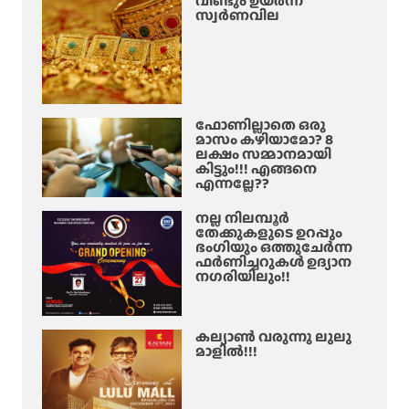
വീണ്ടും ഉയർന്ന്
സ്വർണവില
ഫോണില്ലാതെ ഒരു
മാസം കഴിയാമോ? 8
ലക്ഷം സമ്മാനമായി
കിട്ടും!!! എങ്ങനെ
എന്നല്ലേ??
നല്ല നിലമ്പൂർ
തേക്കുകളുടെ ഉറപ്പും
ഭംഗിയും ഒത്തുചേർന്ന
ഫർണിച്ചറുകൾ ഉദ്യാന
നഗരിയിലും!!
കല്യാൺ വരുന്നു ലുലു
മാളിൽ!!!