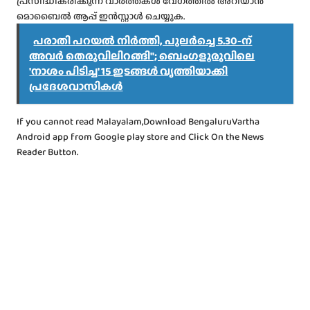
പ്രസിദ്ധീകരിക്കുന്ന വാർത്തകൾ വേഗത്തിൽ അറിയാൻ
മൊബൈൽ ആപ്പ് ഇൻസ്റ്റാൾ ചെയ്യുക.
പരാതി പറയൽ നിർത്തി, പുലർച്ചെ 5.30-ന്
അവർ തെരുവിലിറങ്ങി"; ബെംഗളൂരുവിലെ
'നാശം പിടിച്ച' 15 ഇടങ്ങൾ വൃത്തിയാക്കി
പ്രദേശവാസികൾ
If you cannot read Malayalam,Download BengaluruVartha
Android app from Google play store and Click On the News
Reader Button.