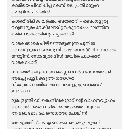
കാരിയെ പീഡിപ്പിച്ച കേസിലെ പ്രതി സ്നേഹ
മെർളിൻ പിടിയിൽ
കാത്തിരിപ്പ് 36 വർഷം; ബത്തേരി – ബെംഗളൂരു
യാത്രാദൂരം 40 കിലോമീറ്റർ കുറയും; പാലത്തിന്
കർണാടകത്തിന്റെ പച്ചക്കൊടി
വാടകക്കാരെ പിഴിഞ്ഞെടുക്കുന്ന പുതിയ
ബെംഗളൂരു ട്രെൻഡ്; വീടൊഴിയാൻ 30 ദിവസത്തെ
നോട്ടീസ്, സോഷ്യൽ മീഡിയയിൽ പുകഞ്ഞ്
വാടകപ്പോര്
ന​ഗരത്തിലെ പ്രധാന ഫ്ലൈഓവർ 3 മാസത്തേക്ക്
അടച്ചു പൂട്ടി; കടുത്ത ഗതാഗത
നിയന്ത്രണത്തിലേക്ക് ബെംഗളൂരു, മാറ്റങ്ങൾ
ഇങ്ങനെ
മുഖ്യമന്ത്രി ഡി.കെ.ശിവകുമാറിന്റെ വാഹനവ്യൂഹം
തടയാൻ ശ്രമം:.വഴിയിൽ തടഞ്ഞത് സ്വന്തം
ആളുകളോ? കേസെടുത്തു പോലീസ്
കേരളത്തിൽ പെയ്ത മഴ കണക്കുകൂട്ടലുകൾ
തെറ്റിക്കുന്നു; പൊള്ളാൻ പോകുന്നത് ബെംഗളൂരു