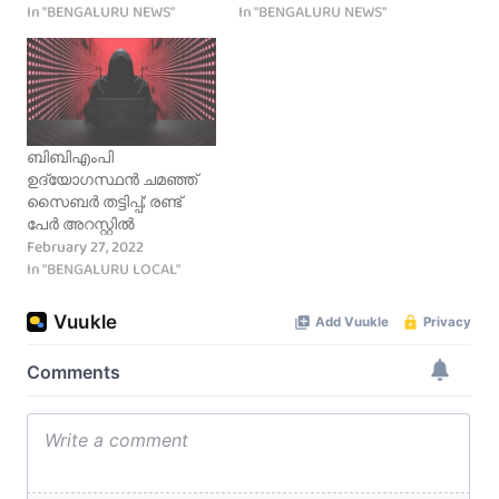
In "BENGALURU NEWS"
In "BENGALURU NEWS"
ബിബിഎംപി
ഉദ്യോഗസ്ഥന്‍ ചമഞ്ഞ്
സൈബർ തട്ടിപ്പ്; രണ്ട്
പേർ അറസ്റ്റിൽ
February 27, 2022
In "BENGALURU LOCAL"