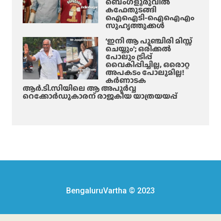
ബെംഗളൂരുവിൽ
കഫേതുടങ്ങി
ഐഐടി-ഐഐഎം
സുഹൃത്തുക്കൾ
‘ഇനി ആ പുഞ്ചിരി മിസ്സ്
ചെയ്യും’; ഒരിക്കൽ
പോലും ട്രിപ്പ്
വൈകിപ്പിച്ചില്ല, ഒരൊറ്റ
അപകടം പോലുമില്ല!
കർണാടക
ആർ.ടി.സിയിലെ ആ അപൂർവ്വ
റെക്കോർഡുകാരന് രാജകീയ യാത്രയയപ്പ്
BengaluruVartha © 2023