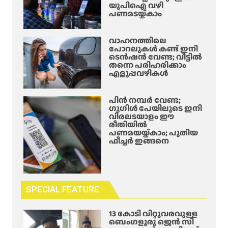
യുപിഐ വഴി
പണമടയ്ക്കാം
വാഹനത്തിലെ
പോറലുകൾ കണ്ട് ഇനി
ടെൻഷൻ വേണ്ട; വീട്ടിൽ
തന്നെ പരിഹരിക്കാം
എളുപ്പവഴികൾ
പിൻ നമ്പർ വേണ്ട;
ഗൂഗിൾ പേയിലൂടെ ഇനി
വിരലടയാളം ഈ
രീതിയിൽ
പണമയയ്ക്കാം; പുതിയ
ഫീച്ചർ ഇങ്ങനെ
SPECIAL FEATURE
13 കോടി വിറ്റുവരവുള്ള
ബെംഗളൂരു ജെൻ സി