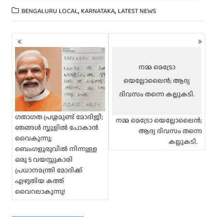
,
,
BENGALURU LOCAL
KARNATAKA
LATEST NEWS
P
o
s
t
നമ്മ മെട്രോ
s
യെല്ലോലൈൻ; ആദ്യ
n
a
ദിവസം തന്നെ കല്ലുകടി.
v
i
ഗതാഗത പ്രശ്നമുണ്ട് മോദിജീ;
നമ്മ മെട്രോ യെല്ലോലൈൻ;
g
ഞങ്ങൾ സ്കൂളിൽ പോകാൻ
ആദ്യ ദിവസം തന്നെ
a
വൈകുന്നു;
കല്ലുകടി.
t
ബെംഗളൂരുവിൽ നിന്നുള്ള
i
ഒരു 5 വയസ്സുകാരി
o
പ്രധാനമന്ത്രി മോദിക്ക്
n
എഴുതിയ കത്ത്
വൈറലാകുന്നു!