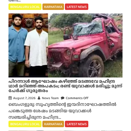
ഗ
BENGALURU LOCAL
KARNATAKA
LATEST NEWS
പ്ര
ണ
യം
വീ
ട്ടു
കാ
ർ
അം
ഗ
രി
ച്ചി
പിറന്നാൾ ആഘോഷം കഴിഞ്ഞ് മടങ്ങവേ മഹീന്ദ്ര
ല്ല
ഥാർ മറിഞ്ഞ് അപകടം; രണ്ട് യുവാക്കൾ മരിച്ചു; മൂന്ന്
പേർക്ക് ഗുരുതരം
:
ബെം
August 7, 2026
News Team
Comments Off
o
ഗ
ബെംഗളൂരു: സുഹൃത്തിന്റെ ജന്മദിനാഘോഷത്തിൽ
n
ളൂ
പങ്കെടുത്ത ശേഷം മടങ്ങിയ യുവാക്കൾ
പി
രു
സഞ്ചരിച്ചിരുന്ന മഹീന്ദ്ര...
റ
വി
ന്നാ
BENGALURU LOCAL
KARNATAKA
LATEST NEWS
ൽ
ൾ