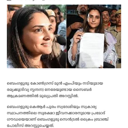
ബെംഗളൂരു: കോൺഗ്രസ് മുൻ എംപിയും നടിയുമായ
രമ്യക്കു(ദിവ്യ സ്പന്ദന) നേരേയുണ്ടായ സൈബർ
ആക്രമണത്തിൽ മുഖ്യപ്രതി അറസ്റ്റിൽ.
ബെംഗളൂരു കെആർ പുരം സ്വദേശിയും സ്വകാര്യ
സ്ഥാപനത്തിലെ സുരക്ഷാ ജീവനക്കാരനുമായ പ്രമോദ്
ഗൗഡയെയാണ് ബെംഗളൂരു സെൻട്രൽ ക്രൈം ബ്രാഞ്ച്
പോലീസ് അറസ്റ്റുചെയ്തത്.