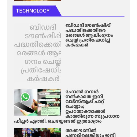
TECHNOLOGY
ബിഡദി
ബിഡദി ടൗൺഷിപ്പ്
പദ്ധതിക്കെതിരെ
ടൗൺഷിപ്പ്
മരങ്ങൾ ആലിം​ഗനം
ചെയ്ത് പ്രതിഷേധിച്ച്
പദ്ധതിക്കെതിരെ
കർഷകർ
മരങ്ങൾ ആലിം​
ഗനം ചെയ്ത്
പ്രതിഷേധിച്ച്
കർഷകർ
ഫോൺ നമ്പർ
നൽകാതെ ഇനി
വാട്‌സ്ആപ്പ് ചാറ്റ്
ചെയ്യാം;
ഉപയോക്താക്കൾ
കാത്തിരുന്ന സുപ്രധാന
ഫീച്ചർ എത്തി, ചെയ്യേണ്ടത് ഇത്രമാത്രം
അക്കൗണ്ടിൽ
പണമില്ലെങ്കിലും ഇനി