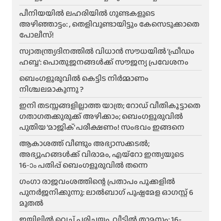
പീനിയയിൽ ലഹരിയിൽ ഗുണ്ടകളുടെ
അഴിഞ്ഞാട്ടം: , തെളിവുണ്ടായിട്ടും കേസെടുക്കാതെ
പോലീസ്!
സ്വാതന്ത്ര്യദിനത്തിൽ വിധാൻ സൗധയിൽ ‘ഫ്രീഡം
ഹബ്ബ’: പൊതുജനങ്ങൾക്ക് സൗജന്യ പ്രവേശനം
ബെംഗളൂരുവിൽ കെട്ടിട നിർമ്മാണം
നിശ്ചലമാകുന്നു ?
ഇനി തടസ്സങ്ങളില്ലാത്ത യാത്ര; റോഡ് വീതികൂട്ടാതെ
ഗതാഗതക്കുരുക്ക് അഴിക്കാം; ബെംഗളൂരുവിൽ
പുതിയ ‘മാജിക്’ പരീക്ഷണം! സംഭവം ഇങ്ങനെ
ആകാശത്ത് വീണ്ടും അഭ്യാസക്കടൽ;
അഭ്യൂഹങ്ങൾക്ക് വിരാമം, എയ്റോ ഇന്ത്യയുടെ
16-ാം പതിപ്പ് ബെംഗളൂരുവിൽ തന്നെ
ഗംഗാ രാജവംശത്തിന്റെ പ്രതാപം പൂക്കളിൽ
പുനർജനിക്കുന്നു: ലാൽബാഗ് പുഷ്പമേള ഓഗസ്റ്റ് 6
മുതൽ
ജയിലിൽ വെച്ച് പരിചയം, വീട്ടിൽ താമസം; 16-