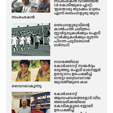
സംരംഭകൻ വാങ്ങിയത്
1.8 കോടിയുടെ ഫ്ലാറ്റ്;
‘ഇതൊരു തുടക്കം മാത്രം
എന്ന് ബെംഗളൂരു യുവ
സംരംഭകൻ
ബെംഗളൂരുവിന്റെ
കാൽപന്ത് ചരിത്രം:
സ്റ്റാർട്ടപ്പുകൾക്കും ഐടി
പാർക്കുകൾക്കും മുന്നേ
പിറന്ന ഫുട്ബോൾ
നഴ്സറി
നഗരത്തിലെ
കോർപ്പറേറ്റ് സമ്മർദ്ദം
മടുത്തു; ഐടി മാനേജർ
ഉദ്യോഗം ഉപേക്ഷിച്ച്
ഓട്ടോ ഡ്രൈവറായ
യുവതിയുടെ കഥ
വൈറലാകുന്നു
കോർപ്പറേറ്റ്
ആഡംബരങ്ങളോട് വിട;
അമേരിക്കയിലെ
കോടികളുടെ ജോലി
ഉപേക്ഷിച്ച്