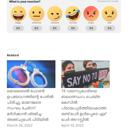
Related
മൊബൈൽ ഫോൺ
16 വയസുകാരിയെ
ഉപയോഗത്തിന്റെ പേരിൽ
ബലാത്സംഗം ചെയ്ത
പിരിച്ചു; മാനേജരെ
കേസിൽ
സംഘം ചേർന്ന്
പ്രായപൂർത്തിയാകാത്ത
മർദിക്കാൻ ശ്രമിച്ച
രണ്ട് പേർ ഉൾപ്പെടെ ഏഴ്
അഞ്ചുപേർ പിടിയിൽ
പേർ അറസ്റ്റിൽ
March 26, 2022
April 10, 2022