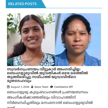
RELATED POSTS
സ്വവർഗപ്രണയം വീട്ടുകാർ അംഗരിച്ചില്ല:
ബെംഗളൂരുവിൽ യുവതികൾ ഒരേ മരത്തിൽ
തൂങ്ങിമരിച്ചു; സമീപത്ത് യുവാവിൻ്റെ
മൃതദേഹവും
August 7, 2026
News Team
Comments Off
o
ബെംഗളൂരു: കുടുംബാംഗങ്ങൾ പ്രണയബന്ധം
n
അംഗീകരിക്കാത്തതിലും വിവാഹത്തിന്
സ്വ
നിർബന്ധിച്ചതിലും മനംനൊന്ത് ബെംഗളൂരുവിൽ
വ
രണ്ട്...
ർ