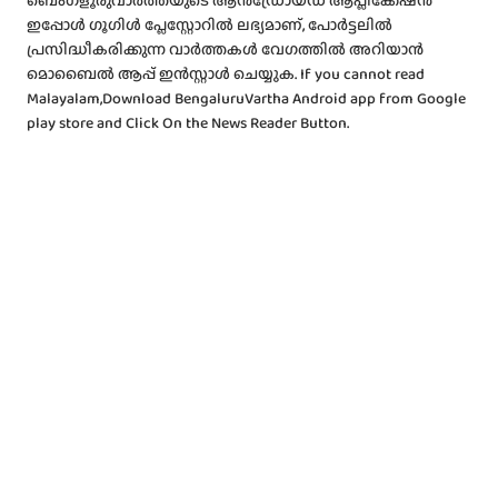
ബെംഗളൂരുവാർത്തയുടെ ആൻഡ്രോയ്ഡ് ആപ്ലിക്കേഷൻ
ഇപ്പോൾ ഗൂഗിൾ പ്ലേസ്റ്റോറിൽ ലഭ്യമാണ്, പോർട്ടലിൽ
പ്രസിദ്ധീകരിക്കുന്ന വാർത്തകൾ വേഗത്തിൽ അറിയാൻ
മൊബൈൽ ആപ്പ് ഇൻസ്റ്റാൾ ചെയ്യുക. If you cannot read
Malayalam,Download BengaluruVartha Android app from Google
play store and Click On the News Reader Button.