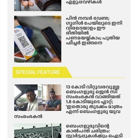
എളുപ്പവഴികൾ
പിൻ നമ്പർ വേണ്ട;
ഗൂഗിൾ പേയിലൂടെ ഇനി
വിരലടയാളം ഈ
രീതിയിൽ
പണമയയ്ക്കാം; പുതിയ
ഫീച്ചർ ഇങ്ങനെ
SPECIAL FEATURE
13 കോടി വിറ്റുവരവുള്ള
ബെംഗളൂരു ജെൻ സി
സംരംഭകൻ വാങ്ങിയത്
1.8 കോടിയുടെ ഫ്ലാറ്റ്;
‘ഇതൊരു തുടക്കം മാത്രം
എന്ന് ബെംഗളൂരു യുവ
സംരംഭകൻ
ബെംഗളൂരുവിന്റെ
കാൽപന്ത് ചരിത്രം:
സ്റ്റാർട്ടപ്പുകൾക്കും ഐടി