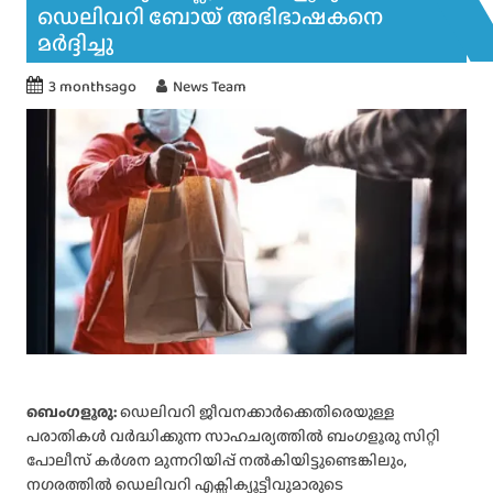
ഡെലിവറി ബോയ് അഭിഭാഷകനെ
മർദ്ദിച്ചു
3 monthsago
News Team
ബെംഗളൂരു:
ഡെലിവറി ജീവനക്കാർക്കെതിരെയുള്ള
പരാതികൾ വർദ്ധിക്കുന്ന സാഹചര്യത്തിൽ ബംഗളൂരു സിറ്റി
പോലീസ് കർശന മുന്നറിയിപ്പ് നൽകിയിട്ടുണ്ടെങ്കിലും,
നഗരത്തിൽ ഡെലിവറി എക്സിക്യൂട്ടീവുമാരുടെ