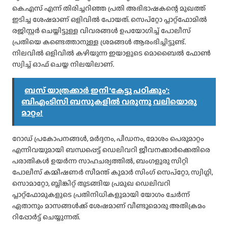
കെ.എസ് എന്ന് തിരിച്ചറിഞ്ഞ പ്രതി അഭിഭാഷകന്റെ മുഖത്ത്
ഇടിച്ച ശേഷമാണ് ഒളിവിൽ പോയത്. സെപ്റ്റോ പ്ലാറ്റ്‌ഫോമിൽ
രജിസ്റ്റർ ചെയ്തിട്ടുള്ള വിവരങ്ങൾ ഉപയോഗിച്ച് പോലീസ്
പ്രതിയെ കണ്ടെത്താനുള്ള ശ്രമങ്ങൾ ആരംഭിച്ചിട്ടുണ്ട്.
നിലവിൽ ഒളിവിൽ കഴിയുന്ന ഇയാളുടെ മൊബൈൽ ഫോൺ
സ്വിച്ച് ഓഫ് ചെയ്ത നിലയിലാണ്.
ബസ് യാത്രക്കാർ ഇനി 'കേട്ടു പഠിക്കും':
ബിഎംടിസി ബസുകളിൽ വരുന്നു വലിയൊരു
മാറ്റം!
റോഡ് പ്രകോപനങ്ങൾ, മർദ്ദനം, പീഡനം, മോശം പെരുമാറ്റം
എന്നിവയുമായി ബന്ധപ്പെട്ട് ഡെലിവറി ജീവനക്കാർക്കെതിരെ
പരാതികൾ ഉയർന്ന സാഹചര്യത്തിൽ, ബംഗളൂരു സിറ്റി
പോലീസ് കമ്മീഷണർ സീമന്ത് കുമാർ സിംഗ് സെപ്റ്റോ, സ്വിഗ്ഗി,
സൊമാറ്റോ, ബ്ലിങ്കിറ്റ് തുടങ്ങിയ പ്രമുഖ ഡെലിവറി
പ്ലാറ്റ്‌ഫോമുകളുടെ പ്രതിനിധികളുമായി യോഗം ചേർന്ന്
ഏതാനും മാസങ്ങൾക്ക് ശേഷമാണ് വീണ്ടുമൊരു അതിക്രമം
റിപ്പോർട്ട് ചെയ്യുന്നത്.