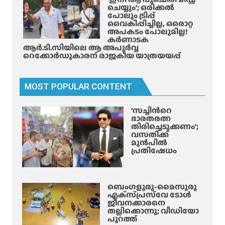
സ്നേ
ചെയ്യും’; ഒരിക്കൽ
ഹ
പോലും ട്രിപ്പ്
വൈകിപ്പിച്ചില്ല, ഒരൊറ്റ
മെ
അപകടം പോലുമില്ല!
ർ
കർണാടക
ളി
ആർ.ടി.സിയിലെ ആ അപൂർവ്വ
റെക്കോർഡുകാരന് രാജകീയ യാത്രയയപ്പ്
ൻ
പി
ടി
MOST POPULAR CONTENT
യി
ൽ
‘സച്ചിന്‍റെ
ഭാരതരത്ന
തിരിച്ചെടുക്കണം’;
വസതിക്ക്
മുൻപിൽ
പ്രതിഷേധം
ബെംഗളൂരു-മൈസൂരു
എക്‌സ്‌പ്രസ്‌വേ ടോൾ
ജീവനക്കാരനെ
തല്ലിക്കൊന്നു; വീഡിയോ
പുറത്ത്