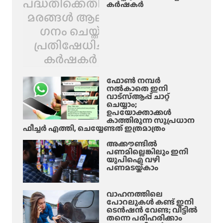
പദ്ധതിക്കെതിരെ
കർഷകർ
മരങ്ങൾ ആലിം​
ഗനം ചെയ്ത്
പ്രതിഷേധിച്ച്
കർഷകർ
ഫോൺ നമ്പർ
നൽകാതെ ഇനി
വാട്‌സ്ആപ്പ് ചാറ്റ്
ചെയ്യാം;
ഉപയോക്താക്കൾ
കാത്തിരുന്ന സുപ്രധാന
ഫീച്ചർ എത്തി, ചെയ്യേണ്ടത് ഇത്രമാത്രം
അക്കൗണ്ടിൽ
പണമില്ലെങ്കിലും ഇനി
യുപിഐ വഴി
പണമടയ്ക്കാം
വാഹനത്തിലെ
പോറലുകൾ കണ്ട് ഇനി
ടെൻഷൻ വേണ്ട; വീട്ടിൽ
തന്നെ പരിഹരിക്കാം