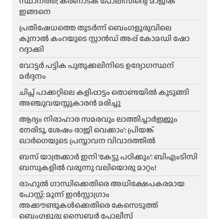
സ്ഥാനത്ത്; കർണാടക പോലീസിന്റെ ‘മാജിക്’
ഇങ്ങനെ
പ്രതിഷേധത്തെ തുടർന്ന് ബെംഗളൂരുവിലെ
കുനാൽ കംറയുടെ സ്റ്റാൻഡ് അപ്പ് കോമഡി ഷോ
റദ്ദാക്കി
വോട്ടർ പട്ടിക പുതുക്കലിനിടെ ഉദ്യോഗസ്ഥന്
മർദ്ദനം
ചിപ്സ് പാക്കറ്റിലെ കളിപ്പാട്ടം തൊണ്ടയിൽ കുടുങ്ങി
അഞ്ചുവയസ്സുകാരൻ മരിച്ചു
ആദ്യം നിരാഹാര സമരവും ലാത്തിച്ചാർജ്ജും
നേരിടൂ, ശേഷം രാജി വെക്കാം’: പ്രിയങ്ക്
ഖാർഗെയുടെ പ്രസ്താവന വിവാദത്തിൽ
ബസ് യാത്രക്കാർ ഇനി ‘കേട്ടു പഠിക്കും’: ബിഎംടിസി
ബസുകളിൽ വരുന്നു വലിയൊരു മാറ്റം!
രാഹുൽ ഗാന്ധിക്കെതിരെ അധിക്ഷേപകരമായ
പോസ്റ്റ്: മൂന്ന് ഇൻസ്റ്റാഗ്രാം
അക്കൗണ്ടുകൾക്കെതിരെ കേസെടുത്ത്
ബെംഗളൂരു സൈബർ പോലീസ്