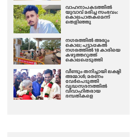
വാഹനാപകടത്തിൽ
യുവാവ് മരിച്ച സംഭവം:
കൊലപാതകമെന്ന്
തെളിഞ്ഞു
നഗരത്തിൽ അരും
കൊല; പട്ടാപ്പകൽ
നഗരത്തിൽ 18 കാരിയെ
കഴുത്തറുത്ത്
കൊലപ്പെടുത്തി
വീണ്ടും തനിച്ചായി ലക്ഷ്മി
അമ്മാള്‍; മരണം
വേർപെടുത്തി
വൃദ്ധസദനത്തില്‍
വിവാഹിതരായ
ദമ്പതികളെ