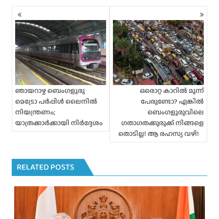
P
o
s
t
s
n
a
v
i
ഞായറാഴ്ച ബെംഗളൂരു
ഒരൊറ്റ കാറിൽ മൂന്ന്
g
മെട്രോ പർപ്പിൾ ലൈനിൽ
പേരുണ്ടോ? എങ്കിൽ
a
നിയന്ത്രണം;
ബെംഗളൂരുവിലെ
t
യാത്രക്കാർക്കായി നിർദ്ദേശം
ഗതാഗതക്കുരുക്ക് നിങ്ങളെ
i
തൊടില്ല! ആ രഹസ്യ വഴി!
o
n
RELATED POSTS