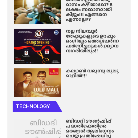
മാസം കഴിയാമോ? 8
ലക്ഷം സമ്മാനമായി
കിട്ടും!!! എങ്ങനെ
എന്നല്ലേ??
നല്ല നിലമ്പൂർ
തേക്കുകളുടെ ഉറപ്പും
ഭംഗിയും ഒത്തുചേർന്ന
ഫർണിച്ചറുകൾ ഉദ്യാന
നഗരിയിലും!!
കല്യാൺ വരുന്നു ലുലു
മാളിൽ!!!
TECHNOLOGY
ബിഡദി
ബിഡദി ടൗൺഷിപ്പ്
പദ്ധതിക്കെതിരെ
ടൗൺഷിപ്പ്
മരങ്ങൾ ആലിം​ഗനം
ചെയ്ത് പ്രതിഷേധിച്ച്