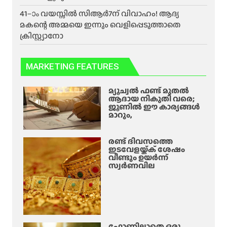
41–ാം വയസ്സിൽ സിആർ7ന് വിവാഹം! ആദ്യ
മകന്റെ അമ്മയെ ഇന്നും വെളിപ്പെടുത്താതെ
ക്രിസ്റ്റ്യാനോ
MARKETING FEATURES
മ്യൂച്വൽ ഫണ്ട് മുതൽ
ആദായ നികുതി വരെ;
ജൂണിൽ ഈ കാര്യങ്ങൾ
മാറും,
രണ്ട് ദിവസത്തെ
ഇടവേളയ്ക്ക് ശേഷം
വീണ്ടും ഉയർന്ന്
സ്വർണവില
ഫോണില്ലാതെ ഒരു