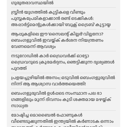
ഗുരുതരാവസ്ഥയിൽ
സ്ക്രീൻ യുഗത്തിൽ കുട്ടികളെ വീണ്ടും
പുസ്തകപ്രേമികളാക്കാൻ രണ്ട് ടെക്കികൾ:
അപ്പാർട്ട്മെന്റുകൾക്കായി ‘ബുക്സ് ട്രൈബ്’ കൂട്ടായ്മ
ആപ്പുകളിലെ ഈ ‘സൈലന്റ് കില്ലർ’ വില്ലനോ?
ബെംഗളൂവിൽ ഇവയ്ക്ക് കർശന നിയന്ത്രണം
വേണമെന്ന് ആവശ്യം
നടുറോഡിൽ കാർ ഡ്രൈവർക്ക് ഓട്ടോ
ഡ്രൈവറുടെ ക്രൂരമർദ്ദനം, ഞെട്ടിക്കുന്ന ദൃശ്യങ്ങൾ
പുറത്ത്
പ്രളയച്ചുഴിയിൽ അസം; ഒടുവിൽ ബെംഗളൂരുവിൽ
നിന്ന് ആ ആശ്വാസ വാർത്തയെത്തി!
ബെംഗളൂരുവിൽ ഉൾപ്പടെ സംസ്ഥാന പല ഭാ​
ഗങ്ങളിലും മൂന്ന് ദിവസം കൂടി ശക്തമായ മഴയ്ക്ക്
സാധ്യത
മോഷ്ടിച്ച മൊബൈൽ ഫോണുകൾ
വീണ്ടെടുക്കുന്നതിൽ ഇന്ത്യയിൽ കർണാടക ഒന്നാം