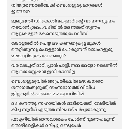
നിയന്ത്രണത്തിലേക്ക് ബെംഗളൂരു, മാറ്റങ്ങൾ
ഇങ്ങനെ
മുഖ്യമന്ത്രി ഡി.കെ.ശിവകുമാറിന്റെ വാഹനവ്യൂഹം
തടയാൻ ശ്രമം:.വഴിയിൽ തടഞ്ഞത് സ്വന്തം
ആളുകളോ? കേസെടുത്തു പോലീസ്
കേരളത്തിൽ പെയ്ത മഴ കണക്കുകൂട്ടലുകൾ
തെറ്റിക്കുന്നു; പൊള്ളാൻ പോകുന്നത് ബെംഗളൂരു
മലയാളിയുടെ പോക്കറ്റോ?
വര വരച്ചത് മാറി, പ്ലാൻ പാളി; നമ്മ മെട്രോ ലൈനിൽ
ആ ഒരു സ്റ്റേഷൻ ഇനി കാണില്ല
ബെംഗളൂരുവിൽ അപ്രതീക്ഷിത മഴ: കനത്ത
ഗതാഗതക്കുരുക്ക്; സംസ്ഥാനത്ത് വിവിധ
ജില്ലകളിൽ പരക്കെ മഴ മുന്നറിയിപ്പ്
മഴ കനത്തു, സഹായികൾ ഓടിയെത്തി; വേദിയിൽ
കിച്ച സുദീപ് എടുത്ത നിലപാട് ചർച്ചയാകുന്നു
ഫാക്ടറിയിൽ രാസവാതകം ചോർന്ന് ദുരന്തം: മൂന്ന്
തൊഴിലാളികൾ മരിച്ചു; രണ്ടുപേർ