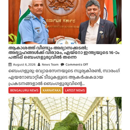
ആകാശത്ത് വീണ്ടും അഭ്യാസക്കടൽ;
അഭ്യൂഹങ്ങൾക്ക് വിരാമം, എയ്റോ ഇന്ത്യയുടെ 16-ാം
പതിപ്പ് ബെംഗളൂരുവിൽ തന്നെ
August 6, 2026
News Team
Comments Off
o
ബെംഗളൂരു: വ്യോമസേനയുടെ സൂര്യകിരൺ, സാരംഗ്
n
എയറോബാറ്റിക് ടീമുകളുടെ ആകർഷകമായ
ആ
പ്രകടനങ്ങളാൽ ബെംഗളൂരുവിന്റെ...
കാ
ശ
BENGALURU NEWS
KARNATAKA
LATEST NEWS
ത്ത്
വീ
ണ്ടും
അ
ഭ്യാ
സ