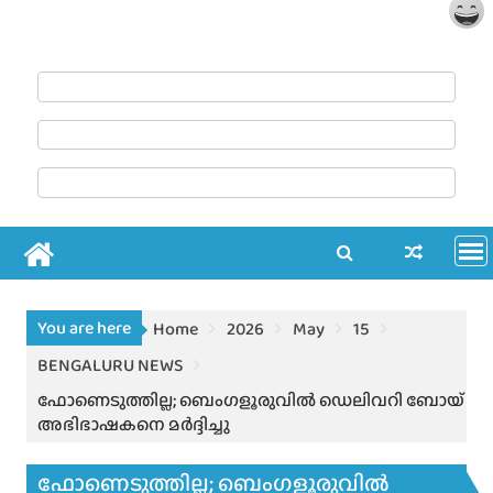
You are here
Home
2026
May
15
BENGALURU NEWS
ഫോണെടുത്തില്ല; ബെംഗളൂരുവിൽ ഡെലിവറി ബോയ്
അഭിഭാഷകനെ മർദ്ദിച്ചു
ഫോണെടുത്തില്ല; ബെംഗളൂരുവിൽ