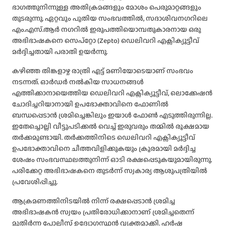
ഭാഗത്തുനിന്നുള്ള അതിക്രമങ്ങളും മോശം പെരുമാറ്റങ്ങളും
തുടരുന്നു. ഏറ്റവും പുതിയ സംഭവത്തിൽ, സദാശിവനഗറിലെ
എം.എസ്.ആർ നഗറിൽ ഇരുപത്തിയൊമ്പതുകാരനായ ഒരു
അഭിഭാഷകനെ സെപ്റ്റോ (Zepto) ഡെലിവറി എക്സിക്യൂട്ടീവ്
മർദ്ദിച്ചതായി പരാതി ഉയർന്നു.
കഴിഞ്ഞ തിങ്കളാഴ്ച രാത്രി എട്ട് മണിയോടെയാണ് സംഭവം
നടന്നത്. ഓർഡർ നൽകിയ സാധനങ്ങൾ
എത്തിക്കാനായെത്തിയ ഡെലിവറി എക്സിക്യൂട്ടീവ്, ലൊക്കേഷൻ
ചോദിച്ചറിയാനായി ഉപഭോക്താവിനെ ഫോണിൽ
ബന്ധപ്പെടാൻ ശ്രമിച്ചെങ്കിലും ഇയാൾ ഫോൺ എടുത്തിരുന്നില്ല.
ഇതേച്ചൊല്ലി വീട്ടുപടിക്കൽ വെച്ച് ഇരുവരും തമ്മിൽ രൂക്ഷമായ
തർക്കമുണ്ടായി. തർക്കത്തിനിടെ ഡെലിവറി എക്സിക്യൂട്ടീവ്
ഉപഭോക്താവിനെ ചീത്തവിളിക്കുകയും ക്രൂരമായി മർദ്ദിച്ച
ശേഷം സംഭവസ്ഥലത്തുനിന്ന് ഓടി രക്ഷപ്പെടുകയുമായിരുന്നു.
പരിക്കേറ്റ അഭിഭാഷകനെ തുടർന്ന് സ്വകാര്യ ആശുപത്രിയിൽ
പ്രവേശിപ്പിച്ചു.
ആക്രമണത്തിനിടയിൽ നിന്ന് രക്ഷപ്പെടാൻ ശ്രമിച്ച
അഭിഭാഷകൻ സ്വയം പ്രതിരോധിക്കാനാണ് ശ്രമിച്ചതെന്ന്
മുതിർന്ന പോലീസ് ഉദ്യോഗസ്ഥൻ വ്യക്തമാക്കി. ഹർഷ