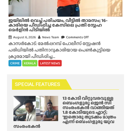
1
പൂ
6
ക്ക
-ാം
ളി
ജയിലിൽ വെച്ച് പരിചയം, വീട്ടിൽ താമസം; 16-
പ
ൽ
കാരിയെ പീഡിപ്പിച്ച കേസിലെ പ്രതി സ്നേഹ
തി
മെർളിൻ പിടിയിൽ
പു
പ്പ്
ന
August 6, 2026
News Team
Comments Off
o
ബെം
ർ
കാസർകോട്: മേൽപ്പറമ്പ് പോലീസ് സ്റ്റേഷൻ
n
ഗ
ജ
പരിധിയിൽ പതിനാറുകാരിയായ പെൺകുട്ടിയെ
ജ
ളൂ
നി
ക്രൂരമായി പീഡിപ്പിച്ച...
യി
രു
ക്കു
ലി
CRIME
KERALA
LATEST NEWS
വി
ന്നു
ൽ
ൽ
:
വെ
ത
ലാ
ച്ച്
SPECIAL FEATURES
ന്നെ
ൽ
പ
ബാ
രി
13 കോടി വിറ്റുവരവുള്ള
ഗ്
ച
ബെംഗളൂരു ജെൻ സി
പു
സംരംഭകൻ വാങ്ങിയത്
യം
1.8 കോടിയുടെ ഫ്ലാറ്റ്;
ഷ്പ
,
‘ഇതൊരു തുടക്കം മാത്രം
മേ
എന്ന് ബെംഗളൂരു യുവ
വീ
സംരംഭകൻ
ള
ട്ടി