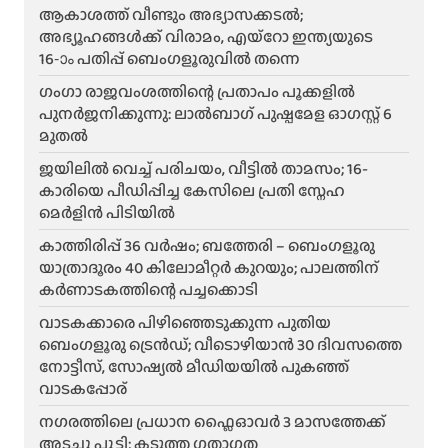
ആകാശത്ത് വീണ്ടും അഭ്യാസക്കടൽ;
അഭ്യൂഹങ്ങൾക്ക് വിരാമം, എയ്റോ ഇന്ത്യയുടെ
16-ാം പതിപ്പ് ബെംഗളൂരുവിൽ തന്നെ
ഗംഗാ രാജവംശത്തിന്റെ പ്രതാപം പൂക്കളിൽ
പുനർജനിക്കുന്നു: ലാൽബാഗ് പുഷ്പമേള ഓഗസ്റ്റ് 6
മുതൽ
ജയിലിൽ വെച്ച് പരിചയം, വീട്ടിൽ താമസം; 16-
കാരിയെ പീഡിപ്പിച്ച കേസിലെ പ്രതി സ്നേഹ
മെർളിൻ പിടിയിൽ
കാത്തിരിപ്പ് 36 വർഷം; ബത്തേരി – ബെംഗളൂരു
യാത്രാദൂരം 40 കിലോമീറ്റർ കുറയും; പാലത്തിന്
കർണാടകത്തിന്റെ പച്ചക്കൊടി
വാടകക്കാരെ പിഴിഞ്ഞെടുക്കുന്ന പുതിയ
ബെംഗളൂരു ട്രെൻഡ്; വീടൊഴിയാൻ 30 ദിവസത്തെ
നോട്ടീസ്, സോഷ്യൽ മീഡിയയിൽ പുകഞ്ഞ്
വാടകപ്പോര്
ന​ഗരത്തിലെ പ്രധാന ഫ്ലൈഓവർ 3 മാസത്തേക്ക്
അടച്ചു പൂട്ടി; കടുത്ത ഗതാഗത