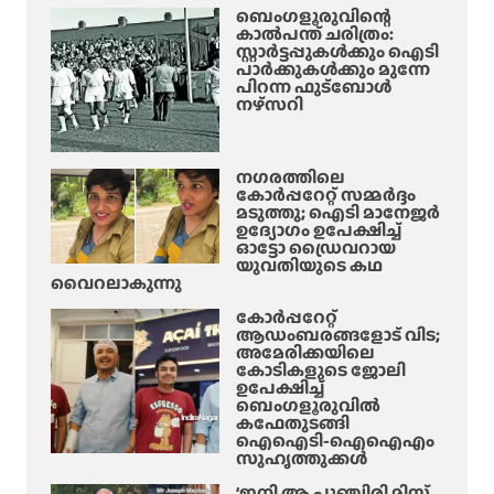
ഓ
ൽ
ബെംഗളൂരുവിന്റെ
ഗ
കാൽപന്ത് ചരിത്രം:
താ
സ്റ്റാർട്ടപ്പുകൾക്കും ഐടി
സ്റ്റ്
മ
പാർക്കുകൾക്കും മുന്നേ
6
സം
പിറന്ന ഫുട്ബോൾ
നഴ്സറി
മു
;
ത
1
ൽ
6
നഗരത്തിലെ
-
കോർപ്പറേറ്റ് സമ്മർദ്ദം
കാ
മടുത്തു; ഐടി മാനേജർ
ഉദ്യോഗം ഉപേക്ഷിച്ച്
രി
ഓട്ടോ ഡ്രൈവറായ
യെ
യുവതിയുടെ കഥ
പീ
വൈറലാകുന്നു
ഡി
കോർപ്പറേറ്റ്
പ്പി
ആഡംബരങ്ങളോട് വിട;
അമേരിക്കയിലെ
ച്ച
കോടികളുടെ ജോലി
കേ
ഉപേക്ഷിച്ച്
സി
ബെംഗളൂരുവിൽ
കഫേതുടങ്ങി
ലെ
ഐഐടി-ഐഐഎം
പ്ര
സുഹൃത്തുക്കൾ
തി
‘ഇനി ആ പുഞ്ചിരി മിസ്സ്