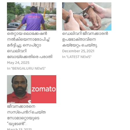
തെറ്റായ ലൊക്കേഷൻ
ഡെലിവറി ജീവനക്കാരൻ
നൽകിയെന്നാരോപിച്ച്
ഉപഭോക്താവിനെ
മർദ്ദിച്ചു; സെപ്റ്റോ
കയ്യേറ്റം ചെയ്തു.
December 25, 2021
ഡെലിവറി
In "LATEST NEWS"
ബോയ്ക്കെതിരെ പരാതി
May 24, 2025
In "BENGALURU NEWS"
ജീവനക്കാരനെ
സസ്പെൻറ് ചെയ്ത
സോമാറ്റൊയുടെ
“യുടേൺ”.
March 13, 2021