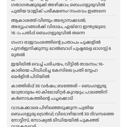
ഗതാഗതക്കുരുക്ക് അഴിക്കാം; ബെംഗളൂരുവിൽ
പുതിയ ‘മാജിക്’ പരീക്ഷണം! സംഭവം ഇങ്ങനെ
ആകാശത്ത് വീണ്ടും അഭ്യാസക്കടൽ;
അഭ്യൂഹങ്ങൾക്ക് വിരാമം, എയ്റോ ഇന്ത്യയുടെ
16-ാം പതിപ്പ് ബെംഗളൂരുവിൽ തന്നെ
ഗംഗാ രാജവംശത്തിന്റെ പ്രതാപം പൂക്കളിൽ
പുനർജനിക്കുന്നു: ലാൽബാഗ് പുഷ്പമേള ഓഗസ്റ്റ് 6
മുതൽ
ജയിലിൽ വെച്ച് പരിചയം, വീട്ടിൽ താമസം; 16-
കാരിയെ പീഡിപ്പിച്ച കേസിലെ പ്രതി സ്നേഹ
മെർളിൻ പിടിയിൽ
കാത്തിരിപ്പ് 36 വർഷം; ബത്തേരി – ബെംഗളൂരു
യാത്രാദൂരം 40 കിലോമീറ്റർ കുറയും; പാലത്തിന്
കർണാടകത്തിന്റെ പച്ചക്കൊടി
വാടകക്കാരെ പിഴിഞ്ഞെടുക്കുന്ന പുതിയ
ബെംഗളൂരു ട്രെൻഡ്; വീടൊഴിയാൻ 30 ദിവസത്തെ
നോട്ടീസ്, സോഷ്യൽ മീഡിയയിൽ പുകഞ്ഞ്
വാടകപ്പോര്