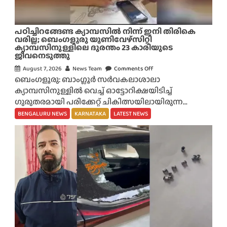
പഠിച്ചിറങ്ങേണ്ട ക്യാമ്പസിൽ നിന്ന് ഇനി തിരികെ
വരില്ല; ബെംഗളൂരു യൂണിവേഴ്സിറ്റി
ക്യാമ്പസിനുള്ളിലെ ദുരന്തം 23 കാരിയുടെ
ജീവനെടുത്തു
August 7, 2026
News Team
Comments Off
o
ബെംഗളൂരു: ബാംഗ്ലൂർ സർവകലാശാലാ
n
ക്യാമ്പസിനുള്ളിൽ വെച്ച് ഓട്ടോറിക്ഷയിടിച്ച്
പ
ഗുരുതരമായി പരിക്കേറ്റ് ചികിത്സയിലായിരുന്ന...
ഠി
ച്ചി
BENGALURU NEWS
KARNATAKA
LATEST NEWS
റ
ങ്ങേ
ണ്ട
ക്യാ
മ്പ
സി
ൽ
നി
ന്ന്
ഇ