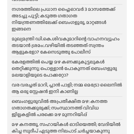
ന​ഗരത്തിലെ പ്രധാന ഫ്ലൈഓവർ 3 മാസത്തേക്ക്
അടച്ചു പൂട്ടി; കടുത്ത ഗതാഗത
നിയന്ത്രണത്തിലേക്ക് ബെംഗളൂരു, മാറ്റങ്ങൾ
ഇങ്ങനെ
മുഖ്യമന്ത്രി ഡി.കെ.ശിവകുമാറിന്റെ വാഹനവ്യൂഹം
തടയാൻ ശ്രമം:.വഴിയിൽ തടഞ്ഞത് സ്വന്തം
ആളുകളോ? കേസെടുത്തു പോലീസ്
കേരളത്തിൽ പെയ്ത മഴ കണക്കുകൂട്ടലുകൾ
തെറ്റിക്കുന്നു; പൊള്ളാൻ പോകുന്നത് ബെംഗളൂരു
മലയാളിയുടെ പോക്കറ്റോ?
വര വരച്ചത് മാറി, പ്ലാൻ പാളി; നമ്മ മെട്രോ ലൈനിൽ
ആ ഒരു സ്റ്റേഷൻ ഇനി കാണില്ല
ബെംഗളൂരുവിൽ അപ്രതീക്ഷിത മഴ: കനത്ത
ഗതാഗതക്കുരുക്ക്; സംസ്ഥാനത്ത് വിവിധ
ജില്ലകളിൽ പരക്കെ മഴ മുന്നറിയിപ്പ്
മഴ കനത്തു, സഹായികൾ ഓടിയെത്തി; വേദിയിൽ
കിച്ച സുദീപ് എടുത്ത നിലപാട് ചർച്ചയാകുന്നു