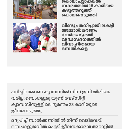
കൊല; പട്ടാപ്പകൽ
നഗരത്തിൽ 18 കാരിയെ
കഴുത്തറുത്ത്
കൊലപ്പെടുത്തി
വീണ്ടും തനിച്ചായി ലക്ഷ്മി
അമ്മാള്‍; മരണം
വേർപെടുത്തി
വൃദ്ധസദനത്തില്‍
വിവാഹിതരായ
ദമ്പതികളെ
പഠിച്ചിറങ്ങേണ്ട ക്യാമ്പസിൽ നിന്ന് ഇനി തിരികെ
വരില്ല; ബെംഗളൂരു യൂണിവേഴ്സിറ്റി
ക്യാമ്പസിനുള്ളിലെ ദുരന്തം 23 കാരിയുടെ
ജീവനെടുത്തു
മദ്യപിച്ച് ബാൽക്കണിയിൽ നിന്ന് വെടിവെപ്പ്:
ബെംഗളൂരുവിൽ ഐടി ജീവനക്കാരൻ അറസ്റ്റിൽ