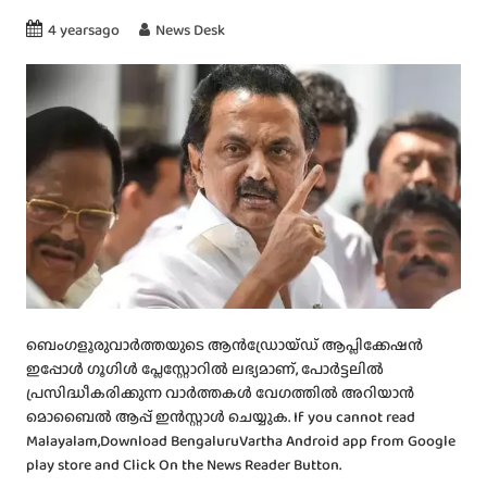
4 yearsago
News Desk
ബെംഗളൂരുവാർത്തയുടെ ആൻഡ്രോയ്ഡ് ആപ്ലിക്കേഷൻ
ഇപ്പോൾ ഗൂഗിൾ പ്ലേസ്റ്റോറിൽ ലഭ്യമാണ്, പോർട്ടലിൽ
പ്രസിദ്ധീകരിക്കുന്ന വാർത്തകൾ വേഗത്തിൽ അറിയാൻ
മൊബൈൽ ആപ്പ് ഇൻസ്റ്റാൾ ചെയ്യുക. If you cannot read
Malayalam,Download BengaluruVartha Android app from Google
play store and Click On the News Reader Button.