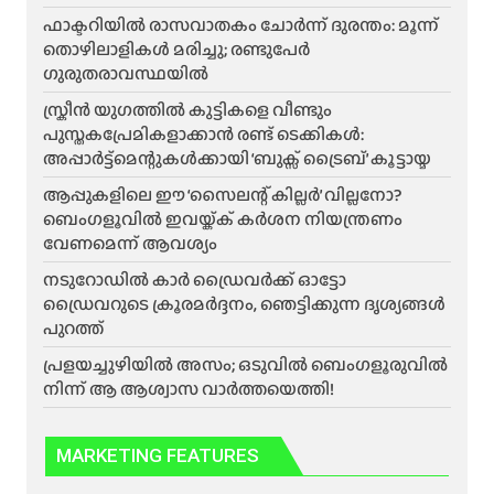
ഫാക്ടറിയിൽ രാസവാതകം ചോർന്ന് ദുരന്തം: മൂന്ന്
തൊഴിലാളികൾ മരിച്ചു; രണ്ടുപേർ
ഗുരുതരാവസ്ഥയിൽ
സ്ക്രീൻ യുഗത്തിൽ കുട്ടികളെ വീണ്ടും
പുസ്തകപ്രേമികളാക്കാൻ രണ്ട് ടെക്കികൾ:
അപ്പാർട്ട്മെന്റുകൾക്കായി ‘ബുക്സ് ട്രൈബ്’ കൂട്ടായ്മ
ആപ്പുകളിലെ ഈ ‘സൈലന്റ് കില്ലർ’ വില്ലനോ?
ബെംഗളൂവിൽ ഇവയ്ക്ക് കർശന നിയന്ത്രണം
വേണമെന്ന് ആവശ്യം
നടുറോഡിൽ കാർ ഡ്രൈവർക്ക് ഓട്ടോ
ഡ്രൈവറുടെ ക്രൂരമർദ്ദനം, ഞെട്ടിക്കുന്ന ദൃശ്യങ്ങൾ
പുറത്ത്
പ്രളയച്ചുഴിയിൽ അസം; ഒടുവിൽ ബെംഗളൂരുവിൽ
നിന്ന് ആ ആശ്വാസ വാർത്തയെത്തി!
MARKETING FEATURES