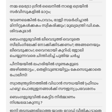
നമ്മ മെട്രോ ഗ്രീൻ ലൈനിൽ നാളെ ട്രെയിൻ
സർവീസുകളിൽ മാറ്റം;
‘വേണമെങ്കിൽ പോവാം, രാജി സമർപ്പിച്ചാൽ
മിനിറ്റുകൾക്കകം സ്വീകരിക്കും’; മുഖ്യമന്ത്രി ഡി.കെ.
ശിവകുമാർ
ബെം​ഗളൂരുവിൽ ലീവെടുത്ത് വെറുതെ
സീലിംഗിലേക്ക് നോക്കിക്കിടക്കണം!’; അങ്ങനെയും
ലീവെടുക്കാം!; വൈറലായി കുറിപ്പ്; ജോലി
ചെയ്യുന്നവരെ ചിന്തിപ്പിച്ച് പുതിയ ചർച്ച
പീനിയയിൽ ലഹരിയിൽ ഗുണ്ടകളുടെ
അഴിഞ്ഞാട്ടം: , തെളിവുണ്ടായിട്ടും കേസെടുക്കാതെ
പോലീസ്!
സ്വാതന്ത്ര്യദിനത്തിൽ വിധാൻ സൗധയിൽ ‘ഫ്രീഡം
ഹബ്ബ’: പൊതുജനങ്ങൾക്ക് സൗജന്യ പ്രവേശനം
ബെംഗളൂരുവിൽ കെട്ടിട നിർമ്മാണം
നിശ്ചലമാകുന്നു ?
ഇനി തടസ്സങ്ങളില്ലാത്ത യാത്ര; റോഡ് വീതികൂട്ടാതെ