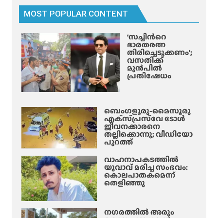
MOST POPULAR CONTENT
‘സച്ചിന്‍റെ
ഭാരതരത്ന
തിരിച്ചെടുക്കണം’;
വസതിക്ക്
മുൻപിൽ
പ്രതിഷേധം
ബെംഗളൂരു-മൈസൂരു
എക്‌സ്‌പ്രസ്‌വേ ടോൾ
ജീവനക്കാരനെ
തല്ലിക്കൊന്നു; വീഡിയോ
പുറത്ത്
വാഹനാപകടത്തിൽ
യുവാവ് മരിച്ച സംഭവം:
കൊലപാതകമെന്ന്
തെളിഞ്ഞു
നഗരത്തിൽ അരും