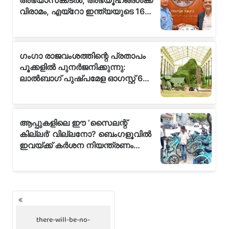
P
o
s
there-will-be-no-
t