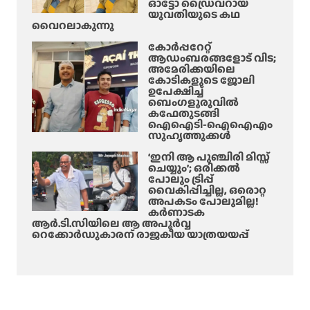
ഓട്ടോ ഡ്രൈവറായ
യുവതിയുടെ കഥ
വൈറലാകുന്നു
കോർപ്പറേറ്റ്
ആഡംബരങ്ങളോട് വിട;
അമേരിക്കയിലെ
കോടികളുടെ ജോലി
ഉപേക്ഷിച്ച്
ബെംഗളൂരുവിൽ
കഫേതുടങ്ങി
ഐഐടി-ഐഐഎം
സുഹൃത്തുക്കൾ
‘ഇനി ആ പുഞ്ചിരി മിസ്സ്
ചെയ്യും’; ഒരിക്കൽ
പോലും ട്രിപ്പ്
വൈകിപ്പിച്ചില്ല, ഒരൊറ്റ
അപകടം പോലുമില്ല!
കർണാടക
ആർ.ടി.സിയിലെ ആ അപൂർവ്വ
റെക്കോർഡുകാരന് രാജകീയ യാത്രയയപ്പ്