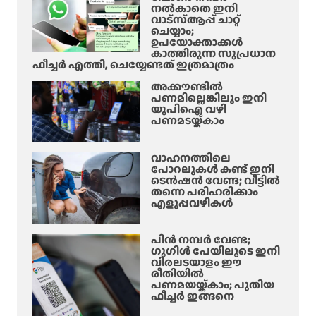
നൽകാതെ ഇനി
വാട്‌സ്ആപ്പ് ചാറ്റ്
ചെയ്യാം;
ഉപയോക്താക്കൾ
കാത്തിരുന്ന സുപ്രധാന
ഫീച്ചർ എത്തി, ചെയ്യേണ്ടത് ഇത്രമാത്രം
അക്കൗണ്ടിൽ
പണമില്ലെങ്കിലും ഇനി
യുപിഐ വഴി
പണമടയ്ക്കാം
വാഹനത്തിലെ
പോറലുകൾ കണ്ട് ഇനി
ടെൻഷൻ വേണ്ട; വീട്ടിൽ
തന്നെ പരിഹരിക്കാം
എളുപ്പവഴികൾ
പിൻ നമ്പർ വേണ്ട;
ഗൂഗിൾ പേയിലൂടെ ഇനി
വിരലടയാളം ഈ
രീതിയിൽ
പണമയയ്ക്കാം; പുതിയ
ഫീച്ചർ ഇങ്ങനെ