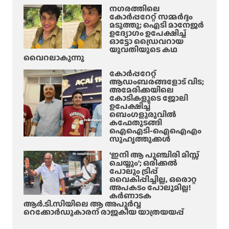
നഗരത്തിലെ
ളി
കോർപ്പറേറ്റ് സമ്മർദ്ദം
ൽ
മടുത്തു; ഐടി മാനേജർ
ഉദ്യോഗം ഉപേക്ഷിച്ച്
മാ
ഓട്ടോ ഡ്രൈവറായ
റ്റം
യുവതിയുടെ കഥ
;
വൈറലാകുന്നു
കോർപ്പറേറ്റ്
ആഡംബരങ്ങളോട് വിട;
അമേരിക്കയിലെ
കോടികളുടെ ജോലി
ഉപേക്ഷിച്ച്
ബെംഗളൂരുവിൽ
കഫേതുടങ്ങി
ഐഐടി-ഐഐഎം
സുഹൃത്തുക്കൾ
‘ഇനി ആ പുഞ്ചിരി മിസ്സ്
ചെയ്യും’; ഒരിക്കൽ
പോലും ട്രിപ്പ്
വൈകിപ്പിച്ചില്ല, ഒരൊറ്റ
അപകടം പോലുമില്ല!
കർണാടക
ആർ.ടി.സിയിലെ ആ അപൂർവ്വ
റെക്കോർഡുകാരന് രാജകീയ യാത്രയയപ്പ്