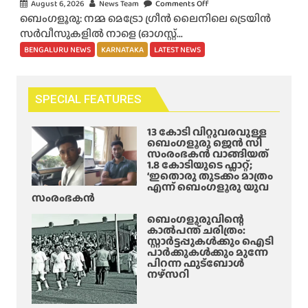
August 6, 2026
News Team
Comments Off
o
നു
:
ബെംഗളൂരു: നമ്മ മെട്രോ ഗ്രീൻ ലൈനിലെ ട്രെയിൻ
n
ള്ളി
ബെം
സർവീസുകളിൽ നാളെ (ഓഗസ്റ്റ്...
ന
ലെ
ഗ
മ്മ
BENGALURU NEWS
KARNATAKA
LATEST NEWS
ദു
ളൂ
മെ
ര
രു
ട്രോ
ന്തം
വി
ഗ്രീ
2
SPECIAL FEATURES
ൽ
ൻ
3
ഐ
ലൈ
കാ
13 കോടി വിറ്റുവരവുള്ള
ടി
നി
ബെംഗളൂരു ജെൻ സി
രി
ജീ
സംരംഭകൻ വാങ്ങിയത്
ൽ
യു
1.8 കോടിയുടെ ഫ്ലാറ്റ്;
വ
നാ
ടെ
‘ഇതൊരു തുടക്കം മാത്രം
ന
എന്ന് ബെംഗളൂരു യുവ
ളെ
ജീ
ക്കാ
സംരംഭകൻ
ട്രെ
വ
ര
യി
ബെംഗളൂരുവിന്റെ
നെ
ൻ
കാൽപന്ത് ചരിത്രം:
ൻ
ടു
സ്റ്റാർട്ടപ്പുകൾക്കും ഐടി
അ
സ
ത്തു
പാർക്കുകൾക്കും മുന്നേ
റ
ർ
പിറന്ന ഫുട്ബോൾ
സ്റ്റി
നഴ്സറി
വീ
ൽ
സു
ക