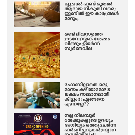
മ്യൂച്വൽ ഫണ്ട് മുതൽ
ആദായ നികുതി വരെ;
ജൂണിൽ ഈ കാര്യങ്ങൾ
മാറും,
രണ്ട് ദിവസത്തെ
ഇടവേളയ്ക്ക് ശേഷം
വീണ്ടും ഉയർന്ന്
സ്വർണവില
ഫോണില്ലാതെ ഒരു
മാസം കഴിയാമോ? 8
ലക്ഷം സമ്മാനമായി
കിട്ടും!!! എങ്ങനെ
എന്നല്ലേ??
നല്ല നിലമ്പൂർ
തേക്കുകളുടെ ഉറപ്പും
ഭംഗിയും ഒത്തുചേർന്ന
ഫർണിച്ചറുകൾ ഉദ്യാന
നഗരിയിലും!!