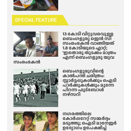
SPECIAL FEATURE
13 കോടി വിറ്റുവരവുള്ള
ബെംഗളൂരു ജെൻ സി
സംരംഭകൻ വാങ്ങിയത്
1.8 കോടിയുടെ ഫ്ലാറ്റ്;
‘ഇതൊരു തുടക്കം മാത്രം
എന്ന് ബെംഗളൂരു യുവ
സംരംഭകൻ
ബെംഗളൂരുവിന്റെ
കാൽപന്ത് ചരിത്രം:
സ്റ്റാർട്ടപ്പുകൾക്കും ഐടി
പാർക്കുകൾക്കും മുന്നേ
പിറന്ന ഫുട്ബോൾ
നഴ്സറി
നഗരത്തിലെ
കോർപ്പറേറ്റ് സമ്മർദ്ദം
മടുത്തു; ഐടി മാനേജർ
ഉദ്യോഗം ഉപേക്ഷിച്ച്