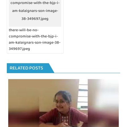
compromise-with-the-bjp-i-
s
n
am-kalaignars-son-image-
a
38-349697.jpeg
v
i
there-will-be-no-
g
compromise-with-the-bjp-i-
a
am-kalaignars-son-image-38-
t
i
349697.jpeg
o
n
RELATED POSTS