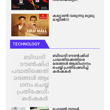
കല്യാൺ വരുന്നു ലുലു
മാളിൽ!!!
TECHNOLOGY
ബിഡദി
ബിഡദി ടൗൺഷിപ്പ്
പദ്ധതിക്കെതിരെ
ടൗൺഷിപ്പ്
മരങ്ങൾ ആലിം​ഗനം
ചെയ്ത് പ്രതിഷേധിച്ച്
പദ്ധതിക്കെതിരെ
കർഷകർ
മരങ്ങൾ ആലിം​
ഗനം ചെയ്ത്
പ്രതിഷേധിച്ച്
കർഷകർ
ഫോൺ നമ്പർ