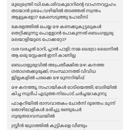
മുഖ്യമന്ത്രി ഡി.കെ.ശിവകുമാറിന്റെ വാഹനവ്യൂഹം
തടയാൻ ശ്രമം:.വഴിയിൽ തടഞ്ഞത് സ്വന്തം
ആളുകളോ? കേസെടുത്തു പോലീസ്
കേരളത്തിൽ പെയ്ത മഴ കണക്കുകൂട്ടലുകൾ
തെറ്റിക്കുന്നു; പൊള്ളാൻ പോകുന്നത് ബെംഗളൂരു
മലയാളിയുടെ പോക്കറ്റോ?
വര വരച്ചത് മാറി, പ്ലാൻ പാളി; നമ്മ മെട്രോ ലൈനിൽ
ആ ഒരു സ്റ്റേഷൻ ഇനി കാണില്ല
ബെംഗളൂരുവിൽ അപ്രതീക്ഷിത മഴ: കനത്ത
ഗതാഗതക്കുരുക്ക്; സംസ്ഥാനത്ത് വിവിധ
ജില്ലകളിൽ പരക്കെ മഴ മുന്നറിയിപ്പ്
മഴ കനത്തു, സഹായികൾ ഓടിയെത്തി; വേദിയിൽ
കിച്ച സുദീപ് എടുത്ത നിലപാട് ചർച്ചയാകുന്നു
ഫാക്ടറിയിൽ രാസവാതകം ചോർന്ന് ദുരന്തം: മൂന്ന്
തൊഴിലാളികൾ മരിച്ചു; രണ്ടുപേർ
ഗുരുതരാവസ്ഥയിൽ
സ്ക്രീൻ യുഗത്തിൽ കുട്ടികളെ വീണ്ടും