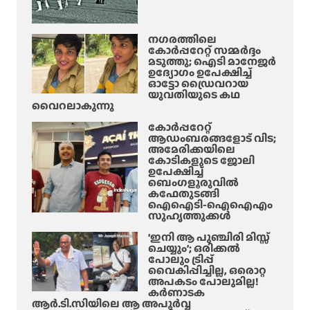
ക്ക്
.
നോ
ശി
നഗരത്തിലെ
ക്കി
വ
കോർപ്പറേറ്റ് സമ്മർദ്ദം
ക്കി
കു
മടുത്തു; ഐടി മാനേജർ
ഉദ്യോഗം ഉപേക്ഷിച്ച്
ട
മാ
ഓട്ടോ ഡ്രൈവറായ
ക്ക
ർ
യുവതിയുടെ കഥ
ണം
വൈറലാകുന്നു
!
കോർപ്പറേറ്റ്
’
ആഡംബരങ്ങളോട് വിട;
അമേരിക്കയിലെ
;
കോടികളുടെ ജോലി
അ
ഉപേക്ഷിച്ച്
ങ്ങ
ബെംഗളൂരുവിൽ
കഫേതുടങ്ങി
നെ
ഐഐടി-ഐഐഎം
യും
സുഹൃത്തുക്കൾ
ലീ
‘ഇനി ആ പുഞ്ചിരി മിസ്സ്
വെ
ചെയ്യും’; ഒരിക്കൽ
ടു
പോലും ട്രിപ്പ്
വൈകിപ്പിച്ചില്ല, ഒരൊറ്റ
ക്കാം
അപകടം പോലുമില്ല!
!
കർണാടക
;
ആർ.ടി.സിയിലെ ആ അപൂർവ്വ