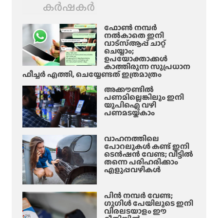
കർഷകർ
ഫോൺ നമ്പർ
നൽകാതെ ഇനി
വാട്‌സ്ആപ്പ് ചാറ്റ്
ചെയ്യാം;
ഉപയോക്താക്കൾ
കാത്തിരുന്ന സുപ്രധാന
ഫീച്ചർ എത്തി, ചെയ്യേണ്ടത് ഇത്രമാത്രം
അക്കൗണ്ടിൽ
പണമില്ലെങ്കിലും ഇനി
യുപിഐ വഴി
പണമടയ്ക്കാം
വാഹനത്തിലെ
പോറലുകൾ കണ്ട് ഇനി
ടെൻഷൻ വേണ്ട; വീട്ടിൽ
തന്നെ പരിഹരിക്കാം
എളുപ്പവഴികൾ
പിൻ നമ്പർ വേണ്ട;
ഗൂഗിൾ പേയിലൂടെ ഇനി
വിരലടയാളം ഈ