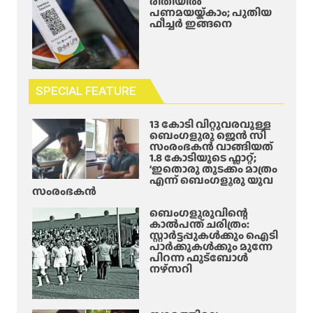
രീതിയിൽ
പണമയയ്ക്കാം; പുതിയ
ഫീച്ചർ ഇങ്ങനെ
SPECIAL FEATURE
13 കോടി വിറ്റുവരവുള്ള
ബെംഗളൂരു ജെൻ സി
സംരംഭകൻ വാങ്ങിയത്
1.8 കോടിയുടെ ഫ്ലാറ്റ്;
‘ഇതൊരു തുടക്കം മാത്രം
എന്ന് ബെംഗളൂരു യുവ
സംരംഭകൻ
ബെംഗളൂരുവിന്റെ
കാൽപന്ത് ചരിത്രം:
സ്റ്റാർട്ടപ്പുകൾക്കും ഐടി
പാർക്കുകൾക്കും മുന്നേ
പിറന്ന ഫുട്ബോൾ
നഴ്സറി