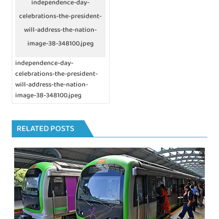
independence-day-
t
celebrations-the-president-
s
n
will-address-the-nation-
a
image-38-348100.jpeg
v
i
independence-day-
g
celebrations-the-president-
a
will-address-the-nation-
t
i
image-38-348100.jpeg
o
n
RELATED POSTS