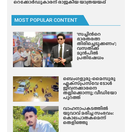
റെക്കോർഡുകാരന് രാജകീയ യാത്രയയപ്പ്
വൈ
റ
ലാ
MOST POPULAR CONTENT
യി
കു
‘സച്ചിന്‍റെ
റി
ഭാരതരത്ന
പ്പ്
തിരിച്ചെടുക്കണം’;
വസതിക്ക്
;
മുൻപിൽ
ജോ
പ്രതിഷേധം
ലി
ചെ
യ്യു
ബെംഗളൂരു-മൈസൂരു
ന്ന
എക്‌സ്‌പ്രസ്‌വേ ടോൾ
വ
ജീവനക്കാരനെ
തല്ലിക്കൊന്നു; വീഡിയോ
രെ
പുറത്ത്
ചി
ന്തി
വാഹനാപകടത്തിൽ
യുവാവ് മരിച്ച സംഭവം:
പ്പി
കൊലപാതകമെന്ന്
ച്ച്
തെളിഞ്ഞു
പു
തി