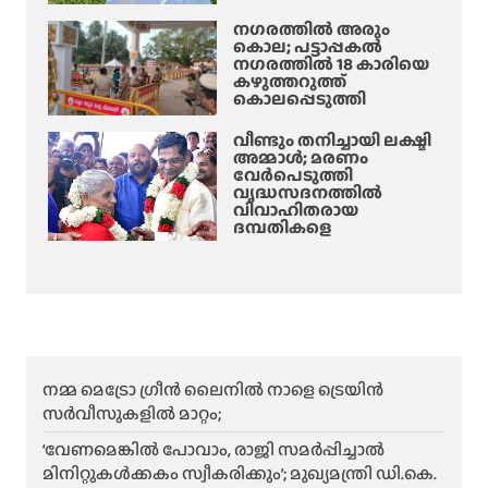
യ
നഗരത്തിൽ അരും
കൊല; പട്ടാപ്പകൽ
ച
നഗരത്തിൽ 18 കാരിയെ
ർ
കഴുത്തറുത്ത്
ച്ച
കൊലപ്പെടുത്തി
വീണ്ടും തനിച്ചായി ലക്ഷ്മി
അമ്മാള്‍; മരണം
വേർപെടുത്തി
വൃദ്ധസദനത്തില്‍
വിവാഹിതരായ
ദമ്പതികളെ
നമ്മ മെട്രോ ഗ്രീൻ ലൈനിൽ നാളെ ട്രെയിൻ
സർവീസുകളിൽ മാറ്റം;
‘വേണമെങ്കിൽ പോവാം, രാജി സമർപ്പിച്ചാൽ
മിനിറ്റുകൾക്കകം സ്വീകരിക്കും’; മുഖ്യമന്ത്രി ഡി.കെ.