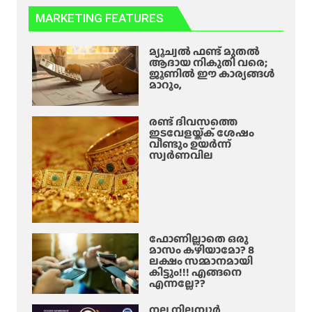
MARKETING FEATURES
മ്യൂച്വൽ ഫണ്ട് മുതൽ
ആദായ നികുതി വരെ;
ജൂണിൽ ഈ കാര്യങ്ങൾ
മാറും,
രണ്ട് ദിവസത്തെ
ഇടവേളയ്ക്ക് ശേഷം
വീണ്ടും ഉയർന്ന്
സ്വർണവില
ഫോണില്ലാതെ ഒരു
മാസം കഴിയാമോ? 8
ലക്ഷം സമ്മാനമായി
കിട്ടും!!! എങ്ങനെ
എന്നല്ലേ??
നല്ല നിലമ്പൂർ