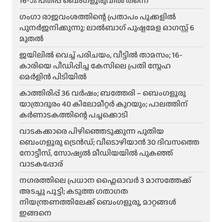
16-ാം പതിപ്പ് ബെംഗളൂരുവിൽ തന്നെ
ഗംഗാ രാജവംശത്തിന്റെ പ്രതാപം പൂക്കളിൽ
പുനർജനിക്കുന്നു: ലാൽബാഗ് പുഷ്പമേള ഓഗസ്റ്റ് 6
മുതൽ
ജയിലിൽ വെച്ച് പരിചയം, വീട്ടിൽ താമസം; 16-
കാരിയെ പീഡിപ്പിച്ച കേസിലെ പ്രതി സ്നേഹ
മെർളിൻ പിടിയിൽ
കാത്തിരിപ്പ് 36 വർഷം; ബത്തേരി – ബെംഗളൂരു
യാത്രാദൂരം 40 കിലോമീറ്റർ കുറയും; പാലത്തിന്
കർണാടകത്തിന്റെ പച്ചക്കൊടി
വാടകക്കാരെ പിഴിഞ്ഞെടുക്കുന്ന പുതിയ
ബെംഗളൂരു ട്രെൻഡ്; വീടൊഴിയാൻ 30 ദിവസത്തെ
നോട്ടീസ്, സോഷ്യൽ മീഡിയയിൽ പുകഞ്ഞ്
വാടകപ്പോര്
ന​ഗരത്തിലെ പ്രധാന ഫ്ലൈഓവർ 3 മാസത്തേക്ക്
അടച്ചു പൂട്ടി; കടുത്ത ഗതാഗത
നിയന്ത്രണത്തിലേക്ക് ബെംഗളൂരു, മാറ്റങ്ങൾ
ഇങ്ങനെ