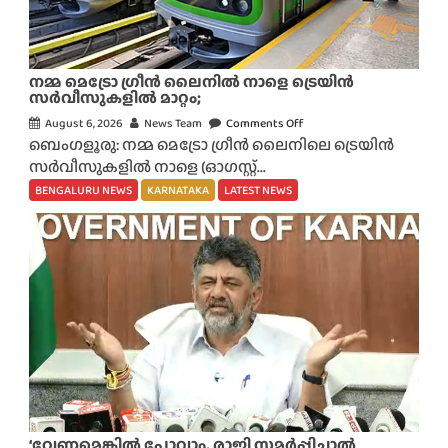
നമ്മ മെട്രോ ഗ്രീൻ ലൈനിൽ നാളെ ട്രെയിൻ
സർവീസുകളിൽ മാറ്റം;
August 6, 2026
News Team
Comments Off
o
ബെംഗളൂരു: നമ്മ മെട്രോ ഗ്രീൻ ലൈനിലെ ട്രെയിൻ
n
സർവീസുകളിൽ നാളെ (ഓഗസ്റ്റ്...
ന
മ്മ
BENGALURU NEWS
KARNATAKA
LATEST NEWS
മെ
ട്രോ
ഗ്രീ
ൻ
ലൈ
നി
ൽ
നാ
ളെ
ട്രെ
യി
‘വേണമെങ്കിൽ പോവാം, രാജി സമർപ്പിച്ചാൽ