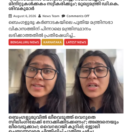
ൻ
മിനിറ്റുകൾക്കകം സ്വീകരിക്കും’; മുഖ്യമന്ത്രി ഡി.കെ.
ശിവകുമാർ
സ
ർ
August 6, 2026
News Team
Comments Off
o
വീ
ബെംഗളൂരു: കർണാടകയിലെ പുതിയ മന്ത്രിസഭാ
n
സു
വികാസത്തിന് പിന്നാലെ മന്ത്രിസ്ഥാനം
‘
ക
ലഭിക്കാത്തതിൽ പ്രതിഷേധിച്ച്...
വേ
ളി
ണ
BENGALURU NEWS
KARNATAKA
LATEST NEWS
ൽ
മെ
മാ
ങ്കി
റ്റം
ൽ
;
പോ
വാം
,
രാ
ജി
സ
മ
ർ
ബെം​ഗളൂരുവിൽ ലീവെടുത്ത് വെറുതെ
പ്പി
സീലിംഗിലേക്ക് നോക്കിക്കിടക്കണം!’; അങ്ങനെയും
ലീവെടുക്കാം!; വൈറലായി കുറിപ്പ്; ജോലി
ച്ചാ
ചെയ്യുന്നവരെ ചിന്തിപ്പിച്ച് പുതിയ ചർച്ച