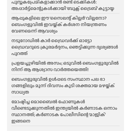
പുസ്തകപ്രേമികളാക്കാൻ രണ്ട് ടെക്കികൾ:
അപ്പാർട്ട്മെന്റുകൾക്കായി ‘ബുക്സ് ട്രൈബ്’ കൂട്ടായ്മ
ആപ്പുകളിലെ ഈ ‘സൈലന്റ് കില്ലർ’ വില്ലനോ?
ബെംഗളൂവിൽ ഇവയ്ക്ക് കർശന നിയന്ത്രണം
വേണമെന്ന് ആവശ്യം
നടുറോഡിൽ കാർ ഡ്രൈവർക്ക് ഓട്ടോ
ഡ്രൈവറുടെ ക്രൂരമർദ്ദനം, ഞെട്ടിക്കുന്ന ദൃശ്യങ്ങൾ
പുറത്ത്
പ്രളയച്ചുഴിയിൽ അസം; ഒടുവിൽ ബെംഗളൂരുവിൽ
നിന്ന് ആ ആശ്വാസ വാർത്തയെത്തി!
ബെംഗളൂരുവിൽ ഉൾപ്പടെ സംസ്ഥാന പല ഭാ​
ഗങ്ങളിലും മൂന്ന് ദിവസം കൂടി ശക്തമായ മഴയ്ക്ക്
സാധ്യത
മോഷ്ടിച്ച മൊബൈൽ ഫോണുകൾ
വീണ്ടെടുക്കുന്നതിൽ ഇന്ത്യയിൽ കർണാടക ഒന്നാം
സ്ഥാനത്ത്; കർണാടക പോലീസിന്റെ ‘മാജിക്’
ഇങ്ങനെ