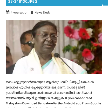
38-348100.JPEG
4 yearsago
News Desk
ബെംഗളൂരുവാർത്തയുടെ ആൻഡ്രോയ്ഡ് ആപ്ലിക്കേഷൻ
ഇപ്പോൾ ഗൂഗിൾ പ്ലേസ്റ്റോറിൽ ലഭ്യമാണ്, പോർട്ടലിൽ
പ്രസിദ്ധീകരിക്കുന്ന വാർത്തകൾ വേഗത്തിൽ അറിയാൻ
മൊബൈൽ ആപ്പ് ഇൻസ്റ്റാൾ ചെയ്യുക. If you cannot read
Malayalam,Download BengaluruVartha Android app from Google