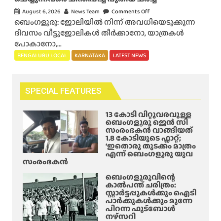
ൽ
August 6, 2026
News Team
Comments Off
o
മി
ബെംഗളൂരു: ജോലിയിൽ നിന്ന് അവധിയെടുക്കുന്ന
n
നി
ദിവസം വീട്ടുജോലികൾ തീർക്കാനോ, യാത്രകൾ
ബെം
റ്റു
പോകാനോ,...
ക
ഗ
BENGALURU LOCAL
KARNATAKA
LATEST NEWS
ൾ
ളൂ
ക്ക
രു
കം
വി
സ്വീ
SPECIAL FEATURES
ൽ
ക
ലീ
രി
13 കോടി വിറ്റുവരവുള്ള
വെ
ക്കും
ബെംഗളൂരു ജെൻ സി
സംരംഭകൻ വാങ്ങിയത്
ടു
’
1.8 കോടിയുടെ ഫ്ലാറ്റ്;
ത്ത്
;
‘ഇതൊരു തുടക്കം മാത്രം
എന്ന് ബെംഗളൂരു യുവ
വെ
മു
സംരംഭകൻ
റു
ഖ്യ
തെ
മ
ബെംഗളൂരുവിന്റെ
കാൽപന്ത് ചരിത്രം:
സീ
ന്ത്രി
സ്റ്റാർട്ടപ്പുകൾക്കും ഐടി
ലിം
ഡി
പാർക്കുകൾക്കും മുന്നേ
ഗി
പിറന്ന ഫുട്ബോൾ
.
നഴ്സറി
ലേ
കെ