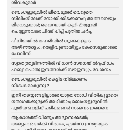
ശിവകുമാർ
ബെം​ഗളൂരുവിൽ ലീവെടുത്ത് വെറുതെ
സീലിംഗിലേക്ക് നോക്കിക്കിടക്കണം!’; അങ്ങനെയും
ലീവെടുക്കാം!; വൈറലായി കുറിപ്പ്; ജോലി
ചെയ്യുന്നവരെ ചിന്തിപ്പിച്ച് പുതിയ ചർച്ച
പീനിയയിൽ ലഹരിയിൽ ഗുണ്ടകളുടെ
അഴിഞ്ഞാട്ടം: , തെളിവുണ്ടായിട്ടും കേസെടുക്കാതെ
പോലീസ്!
സ്വാതന്ത്ര്യദിനത്തിൽ വിധാൻ സൗധയിൽ ‘ഫ്രീഡം
ഹബ്ബ’: പൊതുജനങ്ങൾക്ക് സൗജന്യ പ്രവേശനം
ബെംഗളൂരുവിൽ കെട്ടിട നിർമ്മാണം
നിശ്ചലമാകുന്നു ?
ഇനി തടസ്സങ്ങളില്ലാത്ത യാത്ര; റോഡ് വീതികൂട്ടാതെ
ഗതാഗതക്കുരുക്ക് അഴിക്കാം; ബെംഗളൂരുവിൽ
പുതിയ ‘മാജിക്’ പരീക്ഷണം! സംഭവം ഇങ്ങനെ
ആകാശത്ത് വീണ്ടും അഭ്യാസക്കടൽ;
അഭ്യൂഹങ്ങൾക്ക് വിരാമം, എയ്റോ ഇന്ത്യയുടെ