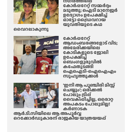
നഗരത്തിലെ
കോർപ്പറേറ്റ് സമ്മർദ്ദം
മടുത്തു; ഐടി മാനേജർ
ഉദ്യോഗം ഉപേക്ഷിച്ച്
ഓട്ടോ ഡ്രൈവറായ
യുവതിയുടെ കഥ
വൈറലാകുന്നു
കോർപ്പറേറ്റ്
ആഡംബരങ്ങളോട് വിട;
അമേരിക്കയിലെ
കോടികളുടെ ജോലി
ഉപേക്ഷിച്ച്
ബെംഗളൂരുവിൽ
കഫേതുടങ്ങി
ഐഐടി-ഐഐഎം
സുഹൃത്തുക്കൾ
‘ഇനി ആ പുഞ്ചിരി മിസ്സ്
ചെയ്യും’; ഒരിക്കൽ
പോലും ട്രിപ്പ്
വൈകിപ്പിച്ചില്ല, ഒരൊറ്റ
അപകടം പോലുമില്ല!
കർണാടക
ആർ.ടി.സിയിലെ ആ അപൂർവ്വ
റെക്കോർഡുകാരന് രാജകീയ യാത്രയയപ്പ്