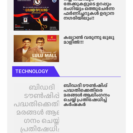
തേക്കുകളുടെ ഉറപ്പും
ഭംഗിയും ഒത്തുചേർന്ന
ഫർണിച്ചറുകൾ ഉദ്യാന
നഗരിയിലും!!
കല്യാൺ വരുന്നു ലുലു
മാളിൽ!!!
TECHNOLOGY
ബിഡദി
ബിഡദി ടൗൺഷിപ്പ്
പദ്ധതിക്കെതിരെ
ടൗൺഷിപ്പ്
മരങ്ങൾ ആലിം​ഗനം
ചെയ്ത് പ്രതിഷേധിച്ച്
പദ്ധതിക്കെതിരെ
കർഷകർ
മരങ്ങൾ ആലിം​
ഗനം ചെയ്ത്
പ്രതിഷേധിച്ച്