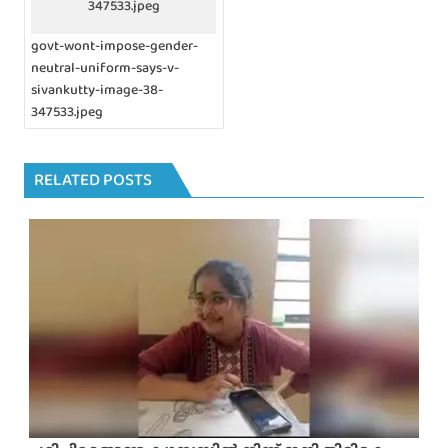
347533.jpeg
v
i
govt-wont-impose-gender-
g
neutral-uniform-says-v-
a
sivankutty-image-38-
t
i
347533.jpeg
o
n
RELATED POSTS