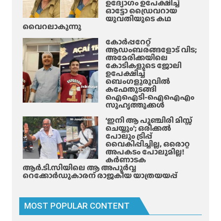
ഉദ്യോഗം ഉപേക്ഷിച്ച്
മാ
ഓട്ടോ ഡ്രൈവറായ
റ്റം
യുവതിയുടെ കഥ
;
വൈറലാകുന്നു
കോർപ്പറേറ്റ്
ആഡംബരങ്ങളോട് വിട;
അമേരിക്കയിലെ
കോടികളുടെ ജോലി
ഉപേക്ഷിച്ച്
ബെംഗളൂരുവിൽ
കഫേതുടങ്ങി
ഐഐടി-ഐഐഎം
സുഹൃത്തുക്കൾ
‘ഇനി ആ പുഞ്ചിരി മിസ്സ്
ചെയ്യും’; ഒരിക്കൽ
പോലും ട്രിപ്പ്
വൈകിപ്പിച്ചില്ല, ഒരൊറ്റ
അപകടം പോലുമില്ല!
കർണാടക
ആർ.ടി.സിയിലെ ആ അപൂർവ്വ
റെക്കോർഡുകാരന് രാജകീയ യാത്രയയപ്പ്
MOST POPULAR CONTENT