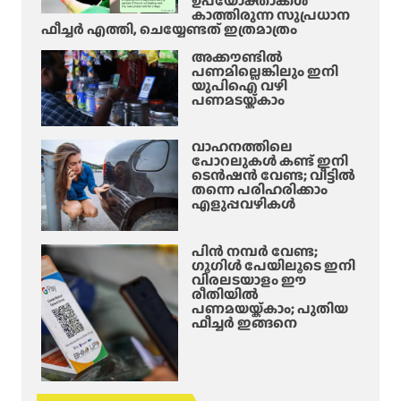
ഉപയോക്താക്കൾ
കാത്തിരുന്ന സുപ്രധാന
ഫീച്ചർ എത്തി, ചെയ്യേണ്ടത് ഇത്രമാത്രം
അക്കൗണ്ടിൽ
പണമില്ലെങ്കിലും ഇനി
യുപിഐ വഴി
പണമടയ്ക്കാം
വാഹനത്തിലെ
പോറലുകൾ കണ്ട് ഇനി
ടെൻഷൻ വേണ്ട; വീട്ടിൽ
തന്നെ പരിഹരിക്കാം
എളുപ്പവഴികൾ
പിൻ നമ്പർ വേണ്ട;
ഗൂഗിൾ പേയിലൂടെ ഇനി
വിരലടയാളം ഈ
രീതിയിൽ
പണമയയ്ക്കാം; പുതിയ
ഫീച്ചർ ഇങ്ങനെ