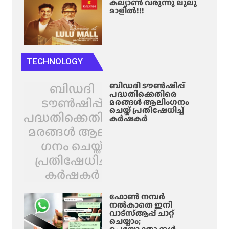
കല്യാൺ വരുന്നു ലുലു
മാളിൽ!!!
TECHNOLOGY
ബിഡദി
ബിഡദി ടൗൺഷിപ്പ്
പദ്ധതിക്കെതിരെ
ടൗൺഷിപ്പ്
മരങ്ങൾ ആലിം​ഗനം
ചെയ്ത് പ്രതിഷേധിച്ച്
പദ്ധതിക്കെതിരെ
കർഷകർ
മരങ്ങൾ ആലിം​
ഗനം ചെയ്ത്
പ്രതിഷേധിച്ച്
കർഷകർ
ഫോൺ നമ്പർ
നൽകാതെ ഇനി
വാട്‌സ്ആപ്പ് ചാറ്റ്
ചെയ്യാം;