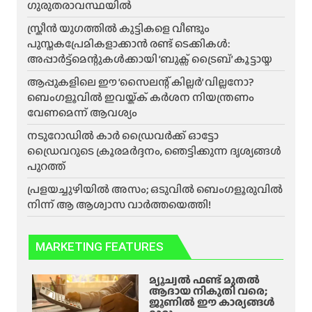
ഗുരുതരാവസ്ഥയിൽ
സ്ക്രീൻ യുഗത്തിൽ കുട്ടികളെ വീണ്ടും
പുസ്തകപ്രേമികളാക്കാൻ രണ്ട് ടെക്കികൾ:
അപ്പാർട്ട്മെന്റുകൾക്കായി ‘ബുക്സ് ട്രൈബ്’ കൂട്ടായ്മ
ആപ്പുകളിലെ ഈ ‘സൈലന്റ് കില്ലർ’ വില്ലനോ?
ബെംഗളൂവിൽ ഇവയ്ക്ക് കർശന നിയന്ത്രണം
വേണമെന്ന് ആവശ്യം
നടുറോഡിൽ കാർ ഡ്രൈവർക്ക് ഓട്ടോ
ഡ്രൈവറുടെ ക്രൂരമർദ്ദനം, ഞെട്ടിക്കുന്ന ദൃശ്യങ്ങൾ
പുറത്ത്
പ്രളയച്ചുഴിയിൽ അസം; ഒടുവിൽ ബെംഗളൂരുവിൽ
നിന്ന് ആ ആശ്വാസ വാർത്തയെത്തി!
MARKETING FEATURES
മ്യൂച്വൽ ഫണ്ട് മുതൽ
ആദായ നികുതി വരെ;
ജൂണിൽ ഈ കാര്യങ്ങൾ