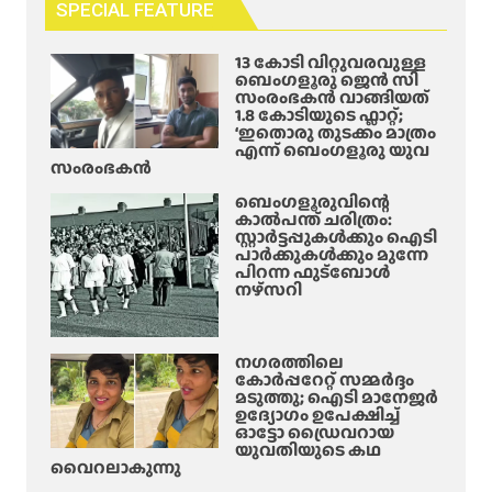
SPECIAL FEATURE
13 കോടി വിറ്റുവരവുള്ള
ബെംഗളൂരു ജെൻ സി
സംരംഭകൻ വാങ്ങിയത്
1.8 കോടിയുടെ ഫ്ലാറ്റ്;
‘ഇതൊരു തുടക്കം മാത്രം
എന്ന് ബെംഗളൂരു യുവ
സംരംഭകൻ
ബെംഗളൂരുവിന്റെ
കാൽപന്ത് ചരിത്രം:
സ്റ്റാർട്ടപ്പുകൾക്കും ഐടി
പാർക്കുകൾക്കും മുന്നേ
പിറന്ന ഫുട്ബോൾ
നഴ്സറി
നഗരത്തിലെ
കോർപ്പറേറ്റ് സമ്മർദ്ദം
മടുത്തു; ഐടി മാനേജർ
ഉദ്യോഗം ഉപേക്ഷിച്ച്
ഓട്ടോ ഡ്രൈവറായ
യുവതിയുടെ കഥ
വൈറലാകുന്നു