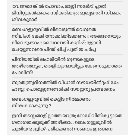
‘വേണമെങ്കിൽ പോവാം, രാജി സമർപ്പിച്ചാൽ
മിനിറ്റുകൾക്കകം സ്വീകരിക്കും’; മുഖ്യമന്ത്രി ഡി.കെ.
ശിവകുമാർ
ബെം​ഗളൂരുവിൽ ലീവെടുത്ത് വെറുതെ
സീലിംഗിലേക്ക് നോക്കിക്കിടക്കണം!’; അങ്ങനെയും
ലീവെടുക്കാം!; വൈറലായി കുറിപ്പ്; ജോലി
ചെയ്യുന്നവരെ ചിന്തിപ്പിച്ച് പുതിയ ചർച്ച
പീനിയയിൽ ലഹരിയിൽ ഗുണ്ടകളുടെ
അഴിഞ്ഞാട്ടം: , തെളിവുണ്ടായിട്ടും കേസെടുക്കാതെ
പോലീസ്!
സ്വാതന്ത്ര്യദിനത്തിൽ വിധാൻ സൗധയിൽ ‘ഫ്രീഡം
ഹബ്ബ’: പൊതുജനങ്ങൾക്ക് സൗജന്യ പ്രവേശനം
ബെംഗളൂരുവിൽ കെട്ടിട നിർമ്മാണം
നിശ്ചലമാകുന്നു ?
ഇനി തടസ്സങ്ങളില്ലാത്ത യാത്ര; റോഡ് വീതികൂട്ടാതെ
ഗതാഗതക്കുരുക്ക് അഴിക്കാം; ബെംഗളൂരുവിൽ
പുതിയ ‘മാജിക്’ പരീക്ഷണം! സംഭവം ഇങ്ങനെ