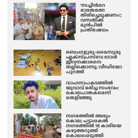
‘സച്ചിന്‍റെ
ഭാരതരത്ന
തിരിച്ചെടുക്കണം’;
വസതിക്ക്
മുൻപിൽ
പ്രതിഷേധം
ബെംഗളൂരു-മൈസൂരു
എക്‌സ്‌പ്രസ്‌വേ ടോൾ
ജീവനക്കാരനെ
തല്ലിക്കൊന്നു; വീഡിയോ
പുറത്ത്
വാഹനാപകടത്തിൽ
യുവാവ് മരിച്ച സംഭവം:
കൊലപാതകമെന്ന്
തെളിഞ്ഞു
നഗരത്തിൽ അരും
കൊല; പട്ടാപ്പകൽ
നഗരത്തിൽ 18 കാരിയെ
കഴുത്തറുത്ത്
കൊലപ്പെടുത്തി