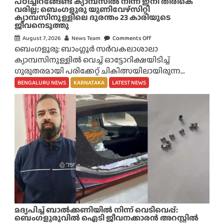
പഠിച്ചിറങ്ങേണ്ട ക്യാമ്പസിൽ നിന്ന് ഇനി തിരികെ
വരില്ല; ബെംഗളൂരു യൂണിവേഴ്സിറ്റി
ക്യാമ്പസിനുള്ളിലെ ദുരന്തം 23 കാരിയുടെ
ജീവനെടുത്തു
August 7, 2026
News Team
Comments Off
o
ബെംഗളൂരു: ബാംഗ്ലൂർ സർവകലാശാലാ
n
ക്യാമ്പസിനുള്ളിൽ വെച്ച് ഓട്ടോറിക്ഷയിടിച്ച്
പ
ഗുരുതരമായി പരിക്കേറ്റ് ചികിത്സയിലായിരുന്ന...
ഠി
ച്ചി
BENGALURU NEWS
KARNATAKA
LATEST NEWS
റ
ങ്ങേ
ണ്ട
ക്യാ
മ്പ
സി
ൽ
നി
ന്ന്
ഇ
നി
മദ്യപിച്ച് ബാൽക്കണിയിൽ നിന്ന് വെടിവെപ്പ്:
തി
ബെംഗളൂരുവിൽ ഐടി ജീവനക്കാരൻ അറസ്റ്റിൽ