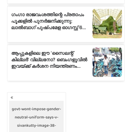
P
o
s
govt-wont-impose-gender-
t
neutral-uniform-says-v-
s
n
sivankutty-image-38-
a