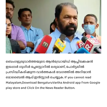
ബെംഗളൂരുവാർത്തയുടെ ആൻഡ്രോയ്ഡ് ആപ്ലിക്കേഷൻ
ഇപ്പോൾ ഗൂഗിൾ പ്ലേസ്റ്റോറിൽ ലഭ്യമാണ്, പോർട്ടലിൽ
പ്രസിദ്ധീകരിക്കുന്ന വാർത്തകൾ വേഗത്തിൽ അറിയാൻ
മൊബൈൽ ആപ്പ് ഇൻസ്റ്റാൾ ചെയ്യുക. If you cannot read
Malayalam,Download BengaluruVartha Android app from Google
play store and Click On the News Reader Button.