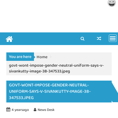
You are here
Home
govt-wont-impose-gender-neutral-uniform-says-v-
sivankutty-image-38-347533.jpeg
GOVT-WONT-IMPOSE-GENDER-NEUTRAL-
UNIFORM-SAYS-V-SIVANKUTTY-IMAGE-38-
347533.JPEG
4 yearsago
News Desk