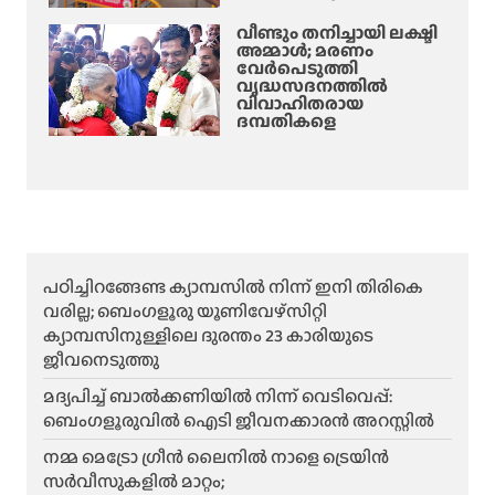
വീണ്ടും തനിച്ചായി ലക്ഷ്മി
അമ്മാള്‍; മരണം
വേർപെടുത്തി
വൃദ്ധസദനത്തില്‍
വിവാഹിതരായ
ദമ്പതികളെ
പഠിച്ചിറങ്ങേണ്ട ക്യാമ്പസിൽ നിന്ന് ഇനി തിരികെ
വരില്ല; ബെംഗളൂരു യൂണിവേഴ്സിറ്റി
ക്യാമ്പസിനുള്ളിലെ ദുരന്തം 23 കാരിയുടെ
ജീവനെടുത്തു
മദ്യപിച്ച് ബാൽക്കണിയിൽ നിന്ന് വെടിവെപ്പ്:
ബെംഗളൂരുവിൽ ഐടി ജീവനക്കാരൻ അറസ്റ്റിൽ
നമ്മ മെട്രോ ഗ്രീൻ ലൈനിൽ നാളെ ട്രെയിൻ
സർവീസുകളിൽ മാറ്റം;