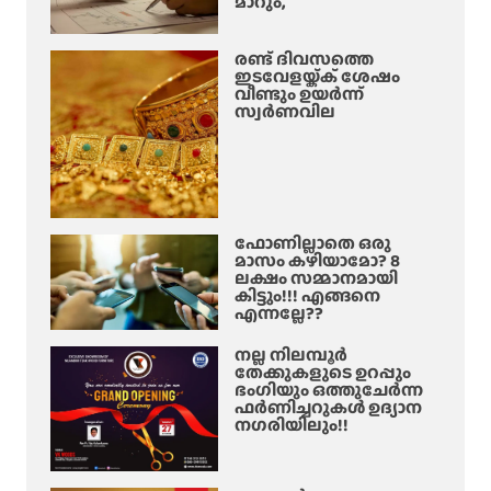
മാറും,
രണ്ട് ദിവസത്തെ
ഇടവേളയ്ക്ക് ശേഷം
വീണ്ടും ഉയർന്ന്
സ്വർണവില
ഫോണില്ലാതെ ഒരു
മാസം കഴിയാമോ? 8
ലക്ഷം സമ്മാനമായി
കിട്ടും!!! എങ്ങനെ
എന്നല്ലേ??
നല്ല നിലമ്പൂർ
തേക്കുകളുടെ ഉറപ്പും
ഭംഗിയും ഒത്തുചേർന്ന
ഫർണിച്ചറുകൾ ഉദ്യാന
നഗരിയിലും!!