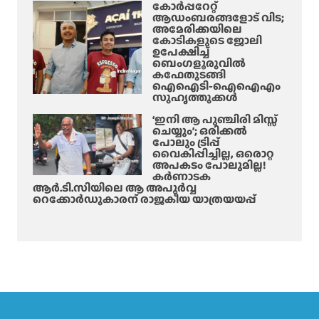
കോർപ്പറേറ്റ്
ആഡംബരങ്ങളോട് വിട;
അമേരിക്കയിലെ
കോടികളുടെ ജോലി
ഉപേക്ഷിച്ച്
ബെംഗളൂരുവിൽ
കഫേതുടങ്ങി
ഐഐടി-ഐഐഎം
സുഹൃത്തുക്കൾ
‘ഇനി ആ പുഞ്ചിരി മിസ്സ്
ചെയ്യും’; ഒരിക്കൽ
പോലും ട്രിപ്പ്
വൈകിപ്പിച്ചില്ല, ഒരൊറ്റ
അപകടം പോലുമില്ല!
കർണാടക
ആർ.ടി.സിയിലെ ആ അപൂർവ്വ
റെക്കോർഡുകാരന് രാജകീയ യാത്രയയപ്പ്