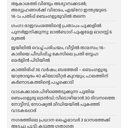
ആകാശത്ത് വീണ്ടും അഭ്യാസക്കടൽ;
അഭ്യൂഹങ്ങൾക്ക് വിരാമം, എയ്റോ ഇന്ത്യയുടെ
16-ാം പതിപ്പ് ബെംഗളൂരുവിൽ തന്നെ
ഗംഗാ രാജവംശത്തിന്റെ പ്രതാപം പൂക്കളിൽ
പുനർജനിക്കുന്നു: ലാൽബാഗ് പുഷ്പമേള ഓഗസ്റ്റ് 6
മുതൽ
ജയിലിൽ വെച്ച് പരിചയം, വീട്ടിൽ താമസം; 16-
കാരിയെ പീഡിപ്പിച്ച കേസിലെ പ്രതി സ്നേഹ
മെർളിൻ പിടിയിൽ
കാത്തിരിപ്പ് 36 വർഷം; ബത്തേരി – ബെംഗളൂരു
യാത്രാദൂരം 40 കിലോമീറ്റർ കുറയും; പാലത്തിന്
കർണാടകത്തിന്റെ പച്ചക്കൊടി
വാടകക്കാരെ പിഴിഞ്ഞെടുക്കുന്ന പുതിയ
ബെംഗളൂരു ട്രെൻഡ്; വീടൊഴിയാൻ 30 ദിവസത്തെ
നോട്ടീസ്, സോഷ്യൽ മീഡിയയിൽ പുകഞ്ഞ്
വാടകപ്പോര്
ന​ഗരത്തിലെ പ്രധാന ഫ്ലൈഓവർ 3 മാസത്തേക്ക്
അടച്ചു പൂട്ടി; കടുത്ത ഗതാഗത