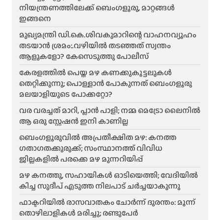
നിയന്ത്രണത്തിലേക്ക് ബെംഗളൂരു, മാറ്റങ്ങൾ
ഇങ്ങനെ
മുഖ്യമന്ത്രി ഡി.കെ.ശിവകുമാറിന്റെ വാഹനവ്യൂഹം
തടയാൻ ശ്രമം:.വഴിയിൽ തടഞ്ഞത് സ്വന്തം
ആളുകളോ? കേസെടുത്തു പോലീസ്
കേരളത്തിൽ പെയ്ത മഴ കണക്കുകൂട്ടലുകൾ
തെറ്റിക്കുന്നു; പൊള്ളാൻ പോകുന്നത് ബെംഗളൂരു
മലയാളിയുടെ പോക്കറ്റോ?
വര വരച്ചത് മാറി, പ്ലാൻ പാളി; നമ്മ മെട്രോ ലൈനിൽ
ആ ഒരു സ്റ്റേഷൻ ഇനി കാണില്ല
ബെംഗളൂരുവിൽ അപ്രതീക്ഷിത മഴ: കനത്ത
ഗതാഗതക്കുരുക്ക്; സംസ്ഥാനത്ത് വിവിധ
ജില്ലകളിൽ പരക്കെ മഴ മുന്നറിയിപ്പ്
മഴ കനത്തു, സഹായികൾ ഓടിയെത്തി; വേദിയിൽ
കിച്ച സുദീപ് എടുത്ത നിലപാട് ചർച്ചയാകുന്നു
ഫാക്ടറിയിൽ രാസവാതകം ചോർന്ന് ദുരന്തം: മൂന്ന്
തൊഴിലാളികൾ മരിച്ചു; രണ്ടുപേർ