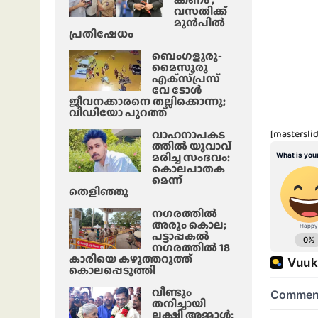
വസതിക്ക്
മുൻപിൽ
പ്രതിഷേധം
ബെംഗളൂരു-
മൈസൂരു
എക്‌സ്‌പ്രസ്‌
വേ ടോൾ
ജീവനക്കാരനെ തല്ലിക്കൊന്നു;
വീഡിയോ പുറത്ത്
വാഹനാപകട
[masterslid
ത്തിൽ യുവാവ്
മരിച്ച സംഭവം:
കൊലപാതക
മെന്ന്
തെളിഞ്ഞു
നഗരത്തിൽ
അരും കൊല;
പട്ടാപ്പകൽ
നഗരത്തിൽ 18
കാരിയെ കഴുത്തറുത്ത്
കൊലപ്പെടുത്തി
വീണ്ടും
തനിച്ചായി
ലക്ഷ്മി അമ്മാള്‍;