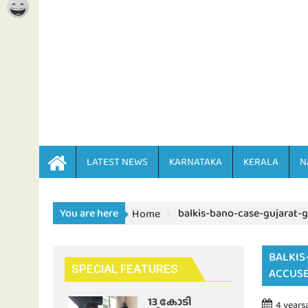
LATEST NEWS
KARNATAKA
KERALA
N
You are here
balkis-bano-case-gujarat-
Home
BALKIS
SPECIAL FEATURES
ACCUSE
13 കോടി
4 years