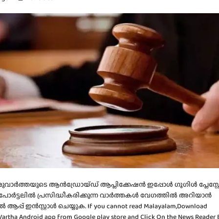
വാർത്തയുടെ ആൻഡ്രോയ്ഡ് ആപ്ലിക്കേഷൻ ഇപ്പോൾ ഗൂഗിൾ പ്ലേസ്റ്
, പോർട്ടലിൽ പ്രസിദ്ധീകരിക്കുന്ന വാർത്തകൾ വേഗത്തിൽ അറിയാൻ
പ് ഇൻസ്റ്റാൾ ചെയ്യുക. If you cannot read Malayalam,Download
artha Android app from Google play store and Click On the News Reader 