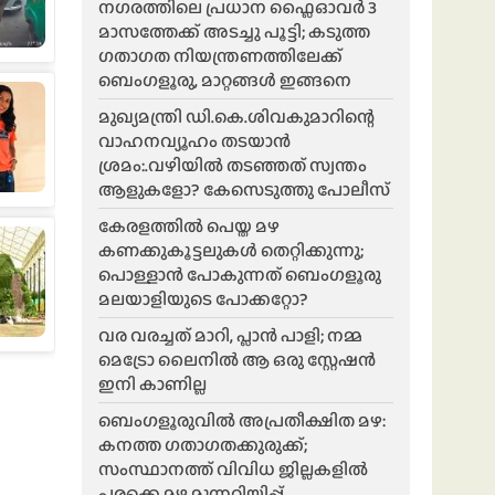
ന​ഗരത്തിലെ പ്രധാന ഫ്ലൈഓവർ 3
മാസത്തേക്ക് അടച്ചു പൂട്ടി; കടുത്ത
ഗതാഗത നിയന്ത്രണത്തിലേക്ക്
ബെംഗളൂരു, മാറ്റങ്ങൾ ഇങ്ങനെ
മുഖ്യമന്ത്രി ഡി.കെ.ശിവകുമാറിന്റെ
വാഹനവ്യൂഹം തടയാൻ
ശ്രമം:.വഴിയിൽ തടഞ്ഞത് സ്വന്തം
ആളുകളോ? കേസെടുത്തു പോലീസ്
കേരളത്തിൽ പെയ്ത മഴ
കണക്കുകൂട്ടലുകൾ തെറ്റിക്കുന്നു;
പൊള്ളാൻ പോകുന്നത് ബെംഗളൂരു
മലയാളിയുടെ പോക്കറ്റോ?
വര വരച്ചത് മാറി, പ്ലാൻ പാളി; നമ്മ
മെട്രോ ലൈനിൽ ആ ഒരു സ്റ്റേഷൻ
ഇനി കാണില്ല
ബെംഗളൂരുവിൽ അപ്രതീക്ഷിത മഴ:
കനത്ത ഗതാഗതക്കുരുക്ക്;
സംസ്ഥാനത്ത് വിവിധ ജില്ലകളിൽ
പരക്കെ മഴ മുന്നറിയിപ്പ്