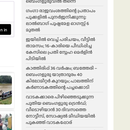
ബെംഗളൂരുവിൽ തന്നെ
ഗംഗാ രാജവംശത്തിന്റെ പ്രതാപം
പൂക്കളിൽ പുനർജനിക്കുന്നു:
ലാൽബാഗ് പുഷ്പമേള ഓഗസ്റ്റ് 6
മുതൽ
ജയിലിൽ വെച്ച് പരിചയം, വീട്ടിൽ
താമസം; 16-കാരിയെ പീഡിപ്പിച്ച
കേസിലെ പ്രതി സ്നേഹ മെർളിൻ
പിടിയിൽ
കാത്തിരിപ്പ് 36 വർഷം; ബത്തേരി –
ബെംഗളൂരു യാത്രാദൂരം 40
കിലോമീറ്റർ കുറയും; പാലത്തിന്
കർണാടകത്തിന്റെ പച്ചക്കൊടി
വാടകക്കാരെ പിഴിഞ്ഞെടുക്കുന്ന
പുതിയ ബെംഗളൂരു ട്രെൻഡ്;
വീടൊഴിയാൻ 30 ദിവസത്തെ
നോട്ടീസ്, സോഷ്യൽ മീഡിയയിൽ
പുകഞ്ഞ് വാടകപ്പോര്