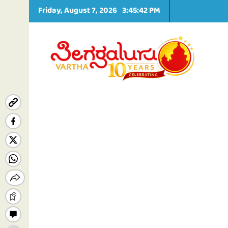
S
Friday, August 7, 2026
3:45:43 PM
k
i
p
t
o
c
o
n
t
e
n
t