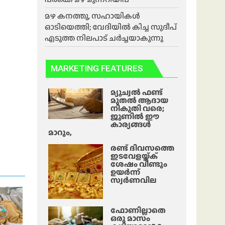
മഴ കനത്തു, സഹായികൾ
ഓടിയെത്തി; വേദിയിൽ കിച്ച സുദീപ്
എടുത്ത നിലപാട് ചർച്ചയാകുന്നു
MARKETING FEATURES
മ്യൂച്വൽ ഫണ്ട്
മുതൽ ആദായ
നികുതി വരെ;
ജൂണിൽ ഈ
കാര്യങ്ങൾ
മാറും,
രണ്ട് ദിവസത്തെ
ഇടവേളയ്ക്ക്
ശേഷം വീണ്ടും
ഉയർന്ന്
സ്വർണവില
ഫോണില്ലാതെ
ഒരു മാസം