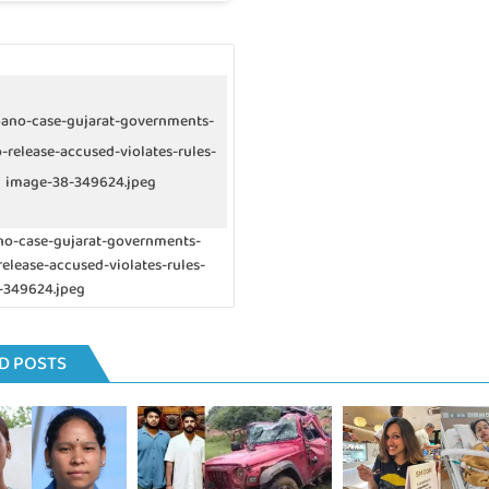
bano-case-gujarat-governments-
-release-accused-violates-rules-
image-38-349624.jpeg
no-case-gujarat-governments-
elease-accused-violates-rules-
-349624.jpeg
D POSTS