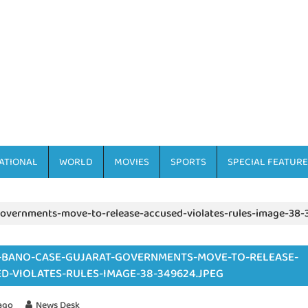
ATIONAL
WORLD
MOVIES
SPORTS
SPECIAL FEATURE
governments-move-to-release-accused-violates-rules-image-38-
-BANO-CASE-GUJARAT-GOVERNMENTS-MOVE-TO-RELEASE-
D-VIOLATES-RULES-IMAGE-38-349624.JPEG
ago
News Desk