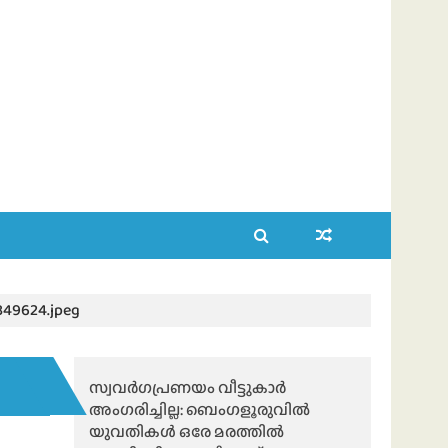
349624.jpeg
സ്വവർഗപ്രണയം വീട്ടുകാർ
അംഗരിച്ചില്ല: ബെംഗളൂരുവിൽ
യുവതികൾ ഒരേ മരത്തിൽ