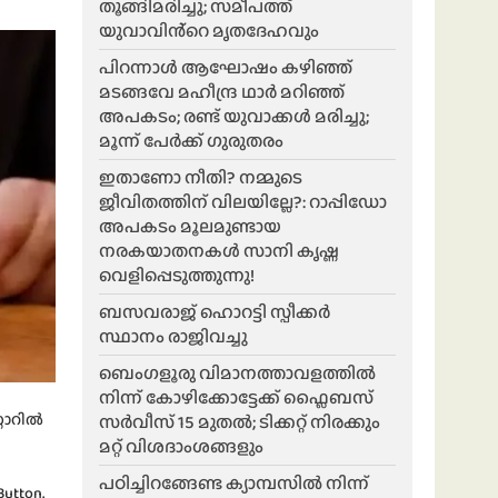
തൂങ്ങിമരിച്ചു; സമീപത്ത്
യുവാവിൻ്റെ മൃതദേഹവും
പിറന്നാൾ ആഘോഷം കഴിഞ്ഞ്
മടങ്ങവേ മഹീന്ദ്ര ഥാർ മറിഞ്ഞ്
അപകടം; രണ്ട് യുവാക്കൾ മരിച്ചു;
മൂന്ന് പേർക്ക് ഗുരുതരം
ഇതാണോ നീതി? നമ്മുടെ
ജീവിതത്തിന് വിലയില്ലേ?: റാപ്പിഡോ
അപകടം മൂലമുണ്ടായ
നരകയാതനകൾ സാനി കൃഷ്ണ
വെളിപ്പെടുത്തുന്നു!
ബസവരാജ് ഹൊറട്ടി സ്പീക്കർ
സ്ഥാനം രാജിവച്ചു
ബെംഗളൂരു വിമാനത്താവളത്തിൽ
നിന്ന് കോഴിക്കോട്ടേക്ക് ഫ്ലൈബസ്
റോറിൽ
സർവീസ് 15 മുതൽ; ടിക്കറ്റ് നിരക്കും
മറ്റ് വിശദാംശങ്ങളും
പഠിച്ചിറങ്ങേണ്ട ക്യാമ്പസിൽ നിന്ന്
Button.