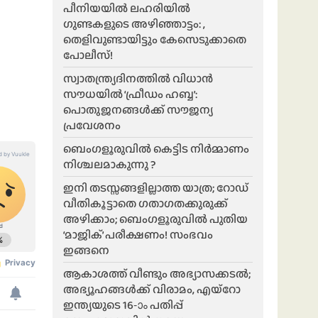
പീനിയയിൽ ലഹരിയിൽ
ഗുണ്ടകളുടെ അഴിഞ്ഞാട്ടം: ,
തെളിവുണ്ടായിട്ടും കേസെടുക്കാതെ
പോലീസ്!
സ്വാതന്ത്ര്യദിനത്തിൽ വിധാൻ
സൗധയിൽ ‘ഫ്രീഡം ഹബ്ബ’:
പൊതുജനങ്ങൾക്ക് സൗജന്യ
പ്രവേശനം
ബെംഗളൂരുവിൽ കെട്ടിട നിർമ്മാണം
നിശ്ചലമാകുന്നു ?
ഇനി തടസ്സങ്ങളില്ലാത്ത യാത്ര; റോഡ്
വീതികൂട്ടാതെ ഗതാഗതക്കുരുക്ക്
അഴിക്കാം; ബെംഗളൂരുവിൽ പുതിയ
‘മാജിക്’ പരീക്ഷണം! സംഭവം
ഇങ്ങനെ
ആകാശത്ത് വീണ്ടും അഭ്യാസക്കടൽ;
അഭ്യൂഹങ്ങൾക്ക് വിരാമം, എയ്റോ
ഇന്ത്യയുടെ 16-ാം പതിപ്പ്