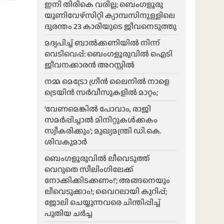
ഇനി തിരികെ വരില്ല; ബെംഗളൂരു
യൂണിവേഴ്സിറ്റി ക്യാമ്പസിനുള്ളിലെ
ദുരന്തം 23 കാരിയുടെ ജീവനെടുത്തു
മദ്യപിച്ച് ബാൽക്കണിയിൽ നിന്ന്
വെടിവെപ്പ്: ബെംഗളൂരുവിൽ ഐടി
ജീവനക്കാരൻ അറസ്റ്റിൽ
നമ്മ മെട്രോ ഗ്രീൻ ലൈനിൽ നാളെ
ട്രെയിൻ സർവീസുകളിൽ മാറ്റം;
‘വേണമെങ്കിൽ പോവാം, രാജി
സമർപ്പിച്ചാൽ മിനിറ്റുകൾക്കകം
സ്വീകരിക്കും’; മുഖ്യമന്ത്രി ഡി.കെ.
ശിവകുമാർ
ബെം​ഗളൂരുവിൽ ലീവെടുത്ത്
വെറുതെ സീലിംഗിലേക്ക്
നോക്കിക്കിടക്കണം!’; അങ്ങനെയും
ലീവെടുക്കാം!; വൈറലായി കുറിപ്പ്;
ജോലി ചെയ്യുന്നവരെ ചിന്തിപ്പിച്ച്
പുതിയ ചർച്ച