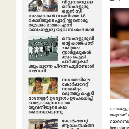
വിറ്റുവരവുള്ള
ബെംഗളൂരു
ജെൻ സി
സംരംഭകൻ വാങ്ങിയത് 1.8
കോടിയുടെ ഫ്ലാറ്റ്; ‘ഇതൊരു
തുടക്കം മാത്രം എന്ന്
ബെംഗളൂരു യുവ സംരംഭകൻ
ബെംഗളൂരുവി
ന്റെ കാൽപന്ത്
ചരിത്രം:
സ്റ്റാർട്ടപ്പുകൾ
ക്കും ഐടി
പാർക്കുകൾ
ക്കും മുന്നേ പിറന്ന ഫുട്ബോൾ
നഴ്സറി
നഗരത്തിലെ
കോർപ്പറേറ്റ്
സമ്മർദ്ദം
മടുത്തു; ഐടി
മാനേജർ ഉദ്യോഗം ഉപേക്ഷിച്ച്
ഓട്ടോ ഡ്രൈവറായ
യുവതിയുടെ കഥ
ബെംഗളൂരു
വൈറലാകുന്നു
ലഭ്യമാണ്
കോർപ്പറേറ്റ്
മൊബൈൽ ആപ്
ആഡംബരങ്ങ
BengaluruV