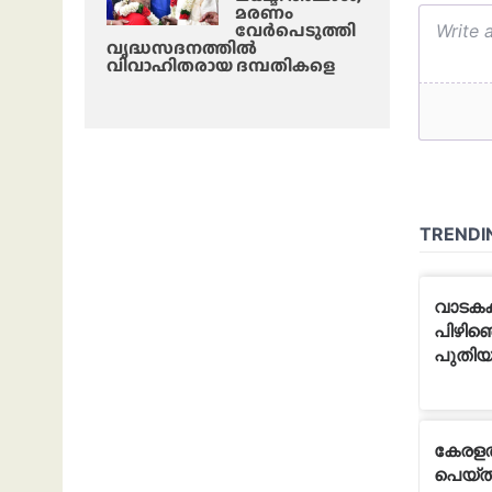
മരണം
വേർപെടുത്തി
വൃദ്ധസദനത്തില്‍
വിവാഹിതരായ ദമ്പതികളെ