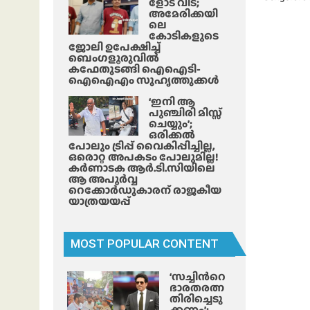
ളോട് വിട;
അമേരിക്കയി
ലെ
കോടികളുടെ
ജോലി ഉപേക്ഷിച്ച്
ബെംഗളൂരുവിൽ
കഫേതുടങ്ങി ഐഐടി-
ഐഐഎം സുഹൃത്തുക്കൾ
‘ഇനി ആ
പുഞ്ചിരി മിസ്സ്
ചെയ്യും’;
ഒരിക്കൽ
പോലും ട്രിപ്പ് വൈകിപ്പിച്ചില്ല,
ഒരൊറ്റ അപകടം പോലുമില്ല!
കർണാടക ആർ.ടി.സിയിലെ
ആ അപൂർവ്വ
റെക്കോർഡുകാരന് രാജകീയ
യാത്രയയപ്പ്
MOST POPULAR CONTENT
‘സച്ചിന്‍റെ
ഭാരതരത്ന
തിരിച്ചെടു
ക്കണം’;